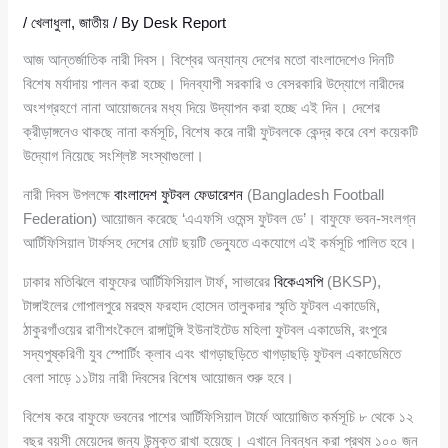
/
খেলাধুলা
,
জাতীয়
/ By
Desk Report
আজ আন্তর্জাতিক নারী দিবস। বিশ্বের অন্যান্য দেশের মতো বাংলাদেশেও দিনটি
বিশেষ মর্যাদায় পালন করা হচ্ছে। দিনব্যাপী সরকারি ও বেসরকারি উদ্যোগে নারীদের
অংশগ্রহণে নানা আয়োজনের মধ্য দিয়ে উদ্‌যাপন করা হচ্ছে এই দিন। দেশের
ক্রীড়াঙ্গনেও থাকছে নানা কর্মসূচি, বিশেষ করে নারী ফুটবলকে কেন্দ্র করে বেশ কয়েকটি
উদ্যোগ নিয়েছে সংশ্লিষ্ট সংস্থাগুলো।
নারী দিবস উপলক্ষে
বাংলাদেশ ফুটবল ফেডারেশন
(Bangladesh Football
Federation) আয়োজন করেছে ‘এএফসি ওমেন্স ফুটবল ডে’। বাফুফে ভবন-সংলগ্ন
আর্টিফিসিয়াল টার্ফসহ দেশের মোট ছয়টি ভেন্যুতে একযোগে এই কর্মসূচি পালিত হবে।
ঢাকার মতিঝিলে বাফুফের আর্টিফিসিয়াল টার্ফ, সাভারের
বিকেএসপি
(BKSP),
টাঙ্গাইলের গোপালপুরে মরহুম ফরহাদ হোসেন তালুকদার স্মৃতি ফুটবল একাডেমি,
ঠাকুরগাঁওয়ের রাণীশংকৈলে রাঙ্গাটুঙ্গি ইউনাইটেড মহিলা ফুটবল একাডেমি, রংপুরে
সদ্যপুষ্করিণী যুব স্পোর্টিং ক্লাব এবং খাগড়াছড়িতে খাগড়াছড়ি ফুটবল একাডেমিতে
বেলা সাড়ে ১১টায় নারী দিবসের বিশেষ আয়োজন শুরু হবে।
বিশেষ করে বাফুফে ভবনের পাশের আর্টিফিসিয়াল টার্ফে আয়োজিত কর্মসূচি ৮ থেকে ১২
বছর বয়সী মেয়েদের জন্য উন্মুক্ত রাখা হয়েছে। এখানে নিবন্ধন করা প্রথম ১০০ জন