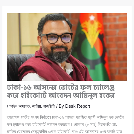
ঢাকা-১৬ আসনের ভোটের ফল চ্যালেঞ্জ
করে হাইকোর্টে আবেদন আমিনুল হকের
/
আইন আদালত
,
জাতীয়
,
রাজনীতি
/ By
Desk Report
ত্রয়োদশ জাতীয় সংসদ নির্বাচনে ঢাকা-১৬ আসনে পরাজিত প্রার্থী আমিনুল হক ভোটের
ফল চ্যালেঞ্জ করে হাইকোর্টে আবেদন করেছেন। রোববার (৮ মার্চ) বিচারপতি মো.
জাকির হোসেনের নেতৃত্বাধীন একক হাইকোর্ট বেঞ্চে এই আবেদনের ওপর শুনানি হতে