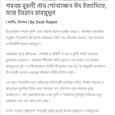
শবনম বুবলী গান শোনাচ্ছেন ঈদ ইত্যাদিতে,
সঙ্গে ইমরান মাহমুদুল
/
জাতীয়
,
বিনোদন
/ By
Desk Report
চিত্রনায়িকা শবনম বুবলী এবার গায়িকা হিসেবে হাজির হচ্ছেন। জনপ্রিয় ম্যাগাজিন
অনুষ্ঠান ‘ইত্যাদি’র ঈদ বিশেষ আয়োজনে তিনি গান পরিবেশন করবেন, সঙ্গে থাকছেন
সংগীতশিল্পী ইমরান মাহমুদুল।
আয়োজক সূত্র জানিয়েছে, পেশাদার কণ্ঠশিল্পী না হলেও বুবলী গানটি অত্যন্ত
সুন্দরভাবে গেয়েছেন। প্রখ্যাত গীতিকবি কবির বকুলের লেখা কথায় এবং ইমরান
মাহমুদুলের সুর ও সংগীতায়োজনে গানটির চিত্রধারণ করা হয় ২৪ জানুয়ারি বাংলাদেশ-
চীন মৈত্রী সম্মেলন কেন্দ্রের বহিরঙ্গনে নির্মিত বিশাল সেটে।
এর আগে ‘ইত্যাদি’র মঞ্চে অভিনেতা-অভিনেত্রী তাসনিয়া ফারিণ, সিয়াম আহমেদ ও
জান্নাতুল সুমাইয়া হিমির মতো তারকারা গান পরিবেশন করে দর্শকদের মুগ্ধ
করেছিলেন। সেই ধারাবাহিকতায় এবার বুবলী ও ইমরানের যুগলবন্দি দর্শকদের নতুন
অভিজ্ঞতা দেবে বলে আশা করা হচ্ছে।
হানিফ সংকেত পরিচালিত ‘ইত্যাদি’ প্রতি বছরই বিশেষ পরিকল্পনা ও বৈচিত্র্যময়