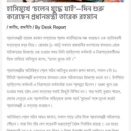
হাসিমুখে ‘চলেন যুদ্ধে যাই’—দিন শুরু
করেছেন প্রধানমন্ত্রী তারেক রহমান
/
জাতীয়
,
রাজনীতি
/ By
Desk Report
প্রধানমন্ত্রী তারেক রহমান সপ্তাহের প্রথম কার্যদিবসের শুরু করেছেন এক ব্যতিক্রমী
মন্তব্যের মধ্য দিয়ে। রোববার (৮ মার্চ) সকালে রাজধানীর গুলশানের বাসভবন থেকে
সচিবালয়ের উদ্দেশ্যে বের হওয়ার সময় তিনি ব্যক্তিগত কর্মকর্তা ও নিরাপত্তাকর্মীদের
দিকে তাকিয়ে হাসিমুখে বলেন, “চলেন যুদ্ধে যাই।”
প্রধানমন্ত্রীর অতিরিক্ত প্রেস সচিব আতিকুর রহমান রুমন জানান, সকাল ৮টা ৪২
মিনিটে প্রধানমন্ত্রী গুলশানের বাসভবন থেকে সচিবালয়ের উদ্দেশ্যে রওনা হন। উপস্থিত
ব্যক্তিগত কর্মকর্তা ও নিরাপত্তা কর্মকর্তারা তখন প্রস্তুত ছিলেন। দরজা খুলে বের
হওয়ার সময় হঠাৎ এমন মন্তব্যে সবাই কিছুটা বিস্মিত হন। পরে সবাই বুঝতে পারেন,
দেশের নেতৃত্ব এবং প্রশাসনিক দায়িত্বকে রূপক অর্থে ‘যুদ্ধের’ সঙ্গে তুলনা করেই
প্রধানমন্ত্রী এ মন্তব্য করেছেন।
অতিরিক্ত প্রেস সচিব আরও জানান, সকাল সাড়ে ৯টার দিকে প্রধানমন্ত্রী সচিবালয়ে
পৌঁছান। সারা দিন তাঁর বেশ কয়েকটি গুরুত্বপূর্ণ বৈঠক নির্ধারিত রয়েছে। এর মধ্যে
শিক্ষামন্ত্রী আ ন ম এহছানুল হক মিলন ও শিক্ষা উপদেষ্টা মাহদী আমিনের সঙ্গে শিক্ষা