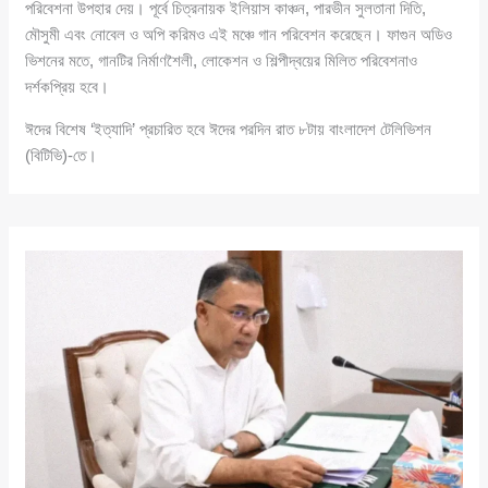
পরিবেশনা উপহার দেয়। পূর্বে চিত্রনায়ক ইলিয়াস কাঞ্চন, পারভীন সুলতানা দিতি,
মৌসুমী এবং নোবেল ও অপি করিমও এই মঞ্চে গান পরিবেশন করেছেন। ফাগুন অডিও
ভিশনের মতে, গানটির নির্মাণশৈলী, লোকেশন ও শিল্পীদ্বয়ের মিলিত পরিবেশনাও
দর্শকপ্রিয় হবে।
ঈদের বিশেষ ‘ইত্যাদি’ প্রচারিত হবে ঈদের পরদিন রাত ৮টায় বাংলাদেশ টেলিভিশন
(বিটিভি)-তে।