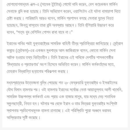
যোগাযোগমাধ্যম এক্স-এ (সাবেক টুইটার) পোস্টে দাবি করেন, বেশ কয়েকজন মার্কিন
সেনাকে বন্দি করা হয়েছে। তিনি অভিযোগ করেন, ওয়াশিংটন এই ঘটনা ধামাচাপা দিতে
চেষ্টা করছে। লারিজানি আরও বলেন, মার্কিন প্রশাসন বলছে সেনারা যুদ্ধে নিহত
হয়েছেন, কিন্তু বাস্তবে তারা বন্দি অবস্থায় আছেন। তিনি হুঁশিয়ারি উচ্চারণ করে
বলেন, “সত্য খুব বেশিদিন গোপন রাখা যাবে না।”
ইরানের দাবির পরই যুক্তরাষ্ট্রের সামরিক বাহিনী তীব্র প্রতিক্রিয়া জানিয়েছে। সেন্ট্রাল
কমান্ড (সেন্টকম)-এর একজন মুখপাত্র আল জাজিরাকে বলেন, কোনো মার্কিন সেনা
আটক হওয়ার তথ্য ভিত্তিহীন। তিনি ইরানের এই দাবিকে দেশটির শাসকগোষ্ঠীর
‘মিথ্যাচার ও প্রতারণার’ অংশ হিসেবে অভিহিত করেন। মার্কিন কর্মকর্তাদের মতে,
তেহরান বিভ্রান্তি ছড়ানোর পরিকল্পনা করছে।
মধ্যপ্রাচ্যের উত্তেজনা বৃদ্ধি পেয়েছে গত ২৮ ফেব্রুয়ারি যুক্তরাষ্ট্র ও ইসরাইলের
যৌথ বিমান হামলার পর। ওই হামলায় ইরানের সর্বোচ্চ নেতা আয়াতুল্লাহ আলী খামেনি,
সামরিক উচ্চপদস্থ কর্মকর্তা এবং প্রায় এক হাজার মানুষ, যার মধ্যে দেড় শতাধিক
স্কুলছাত্রী, নিহত হন। ঘটনার পর থেকে ইরান ও তার মিত্ররা যুক্তরাষ্ট্র সংশ্লিষ্ট
স্থাপনায় প্রতিশোধমূলক হামলা চালাচ্ছে। এই পরিস্থিতি পুরো অঞ্চলে ভয়াবহ
অস্থিরতার সৃষ্টি করেছে।