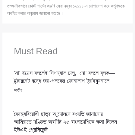
তাৎক্ষণিকভাবে কোস্ট গার্ডের জরুরি সেবা নম্বর ১৬১১১-এ যোগাযোগ করে কর্তৃপক্ষকে
অবহিত করার অনুরোধ জানানো হয়েছে।
Must Read
‘মা’ ইয়েস বললেই সিগন্যাল চালু, ‘নো’ বললে ব্লক—
ইন্টারনেট বন্ধে জয়-পলকের ফোনালাপ ট্রাইব্যুনালে
জাতীয়
বৈষম্যবিরোধী ছাত্র আন্দোলনে সংহতি জানানোয়
আমিরাতে দণ্ডিত অবশিষ্ট ২৫ বাংলাদেশিকে ক্ষমা দিলেন
ইউএই প্রেসিডেন্ট