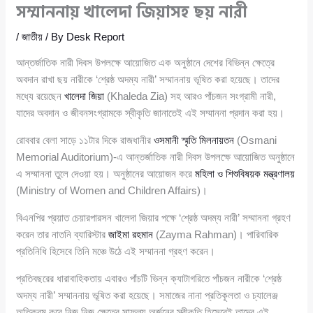
সম্মাননায় খালেদা জিয়াসহ ছয় নারী
/
জাতীয়
/ By
Desk Report
আন্তর্জাতিক নারী দিবস উপলক্ষে আয়োজিত এক অনুষ্ঠানে দেশের বিভিন্ন ক্ষেত্রে
অবদান রাখা ছয় নারীকে ‘শ্রেষ্ঠ অদম্য নারী’ সম্মাননায় ভূষিত করা হয়েছে। তাদের
মধ্যে রয়েছেন
খালেদা জিয়া
(Khaleda Zia) সহ আরও পাঁচজন সংগ্রামী নারী,
যাদের অবদান ও জীবনসংগ্রামকে স্বীকৃতি জানাতেই এই সম্মাননা প্রদান করা হয়।
রোববার বেলা সাড়ে ১১টার দিকে রাজধানীর
ওসমানী স্মৃতি মিলনায়তন
(Osmani
Memorial Auditorium)-এ আন্তর্জাতিক নারী দিবস উপলক্ষে আয়োজিত অনুষ্ঠানে
এ সম্মাননা তুলে দেওয়া হয়। অনুষ্ঠানের আয়োজন করে
মহিলা ও শিশুবিষয়ক মন্ত্রণালয়
(Ministry of Women and Children Affairs)।
বিএনপির প্রয়াত চেয়ারপারসন খালেদা জিয়ার পক্ষে ‘শ্রেষ্ঠ অদম্য নারী’ সম্মাননা গ্রহণ
করেন তার নাতনি ব্যারিস্টার
জাইমা রহমান
(Zayma Rahman)। পারিবারিক
প্রতিনিধি হিসেবে তিনি মঞ্চে উঠে এই সম্মাননা গ্রহণ করেন।
প্রতিবছরের ধারাবাহিকতায় এবারও পাঁচটি ভিন্ন ক্যাটাগরিতে পাঁচজন নারীকে ‘শ্রেষ্ঠ
অদম্য নারী’ সম্মাননায় ভূষিত করা হয়েছে। সমাজের নানা প্রতিকূলতা ও চ্যালেঞ্জ
অতিক্রম করে নিজ নিজ ক্ষেত্রে সাফল্য অর্জনের স্বীকৃতি হিসেবেই তাদের এই