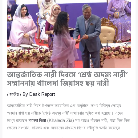
আন্তর্জাতিক নারী দিবসে ‘শ্রেষ্ঠ অদম্য নারী’
সম্মাননায় খালেদা জিয়াসহ ছয় নারী
/
জাতীয়
/ By
Desk Report
আন্তর্জাতিক নারী দিবস উপলক্ষে আয়োজিত এক অনুষ্ঠানে দেশের বিভিন্ন ক্ষেত্রে
অবদান রাখা ছয় নারীকে ‘শ্রেষ্ঠ অদম্য নারী’ সম্মাননায় ভূষিত করা হয়েছে। এদের
মধ্যে রয়েছেন
খালেদা জিয়া
(Khaleda Zia) সহ আরও পাঁচজন নারী, যারা নিজ নিজ
ক্ষেত্রে সংগ্রাম, সাফল্য এবং অবদানের মাধ্যমে বিশেষ স্বীকৃতি অর্জন করেছেন।