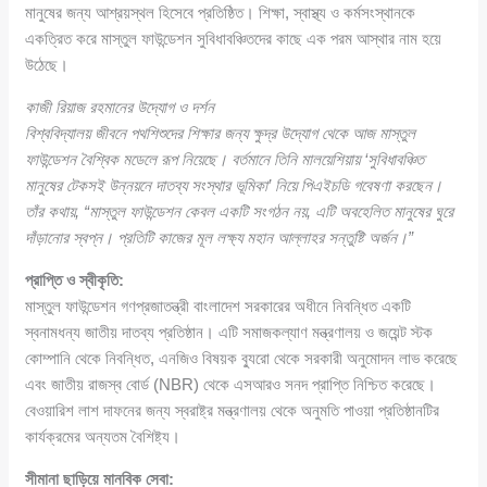
মানুষের জন্য আশ্রয়স্থল হিসেবে প্রতিষ্ঠিত। শিক্ষা, স্বাস্থ্য ও কর্মসংস্থানকে
একত্রিত করে মাস্তুল ফাউন্ডেশন সুবিধাবঞ্চিতদের কাছে এক পরম আস্থার নাম হয়ে
উঠেছে।
কাজী রিয়াজ রহমানের উদ্যোগ ও দর্শন
বিশ্ববিদ্যালয় জীবনে পথশিশুদের শিক্ষার জন্য ক্ষুদ্র উদ্যোগ থেকে আজ মাস্তুল
ফাউন্ডেশন বৈশ্বিক মডেলে রূপ নিয়েছে। বর্তমানে তিনি মালয়েশিয়ায় ‘সুবিধাবঞ্চিত
মানুষের টেকসই উন্নয়নে দাতব্য সংস্থার ভূমিকা’ নিয়ে পিএইচডি গবেষণা করছেন।
তাঁর কথায়,
“মাস্তুল ফাউন্ডেশন কেবল একটি সংগঠন নয়, এটি অবহেলিত মানুষের ঘুরে
দাঁড়ানোর স্বপ্ন। প্রতিটি কাজের মূল লক্ষ্য মহান আল্লাহর সন্তুষ্টি অর্জন।”
প্রাপ্তি ও স্বীকৃতি:
মাস্তুল ফাউন্ডেশন গণপ্রজাতন্ত্রী বাংলাদেশ সরকারের অধীনে নিবন্ধিত একটি
স্বনামধন্য জাতীয় দাতব্য প্রতিষ্ঠান। এটি সমাজকল্যাণ মন্ত্রণালয় ও জয়েন্ট স্টক
কোম্পানি থেকে নিবন্ধিত, এনজিও বিষয়ক ব্যুরো থেকে সরকারী অনুমোদন লাভ করেছে
এবং জাতীয় রাজস্ব বোর্ড (NBR) থেকে এসআরও সনদ প্রাপ্তি নিশ্চিত করেছে।
বেওয়ারিশ লাশ দাফনের জন্য স্বরাষ্ট্র মন্ত্রণালয় থেকে অনুমতি পাওয়া প্রতিষ্ঠানটির
কার্যক্রমের অন্যতম বৈশিষ্ট্য।
সীমানা ছাড়িয়ে মানবিক সেবা: