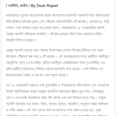
/
অর্থনীতি
,
জাতীয়
/ By
Desk Report
মধ্যপ্রাচ্যে যুদ্ধের উত্তেজনার মধ্যে বাংলাদেশের জ্বালানি আমদানি নিয়ে অনিশ্চয়তার
পরিপ্রেক্ষিতে চট্টগ্রাম বন্দরে এসে পৌঁছেছে জ্বালানিবাহী ৮টি জাহাজ। রোববার (৮ মার্চ)
সকালে এসব জাহাজ নোঙর করে বন্দরে আসে। জাহাজগুলো ২৮ ফেব্রুয়ারির আগেই
হরমুজ প্রণালি অতিক্রম করেছিল। চট্টগ্রাম বন্দরের সচিব সৈয়দ রেফায়েত হামিম
বিষয়টি নিশ্চিত করেছেন।
হরমুজ প্রণালি বন্ধের আগে পারস্য উপসাগরের দেশসহ বিশ্বের বিভিন্ন দেশ থেকে
চট্টগ্রামে পৌঁছানো শুরু করে ১০টি জাহাজ। এই জাহাজগুলোর মধ্যে চারটিতে তরলীকৃত
প্রাকৃতিক গ্যাস (এলএনজি), দুটিতে তরলীকৃত পেট্রোলিয়াম গ্যাস (এলপিজি) এবং
বাকি চারটিতে ডিজেলসহ বিভিন্ন ধরনের জ্বালানি পণ্য রয়েছে। মোট মিলিয়ে এই
জাহাজগুলোতে পৌনে ৪ লাখ টন তেল-গ্যাস রয়েছে।
গত ২৮ ফেব্রুয়ারি ইরানের ওপর যুক্তরাষ্ট্র ও ইসরায়েলের যৌথ হামলা এবং তেহরানের
পালটা প্রতিক্রিয়ার কারণে হরমুজ প্রণালির নিরাপত্তা ঝুঁকির মুখে পড়ে। বিশ্বজুড়ে
তেল ও এলএনজি সরবরাহের প্রায় পাঁচ ভাগের এক ভাগ বিপদের মধ্যে পড়ে। হরমুজ
প্রণালি ব্যবহার করে ইরাক, ইরান, কাতার, কুয়েত, বাহরাইন, সংযুক্ত আরব আমিরাত
ও সৌদি আরব—এই সাত দেশের সঙ্গে বাংলাদেশের পণ্য আনা-নেওয়া হয়। যুদ্ধ