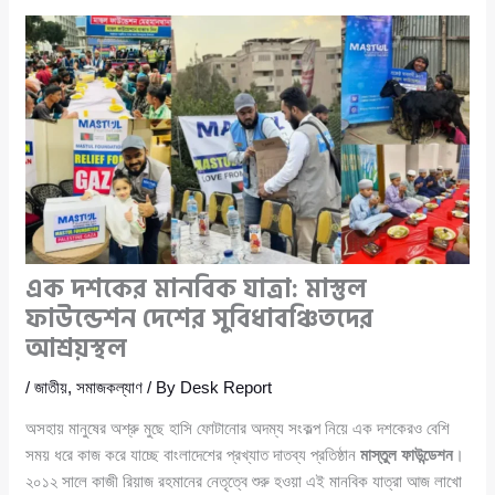
এক দশকের মানবিক যাত্রা: মাস্তুল
ফাউন্ডেশন দেশের সুবিধাবঞ্চিতদের
আশ্রয়স্থল
/
জাতীয়
,
সমাজকল্যাণ
/ By
Desk Report
অসহায় মানুষের অশ্রু মুছে হাসি ফোটানোর অদম্য সংকল্প নিয়ে এক দশকেরও বেশি
সময় ধরে কাজ করে যাচ্ছে বাংলাদেশের প্রখ্যাত দাতব্য প্রতিষ্ঠান
মাস্তুল ফাউন্ডেশন
।
২০১২ সালে কাজী রিয়াজ রহমানের নেতৃত্বে শুরু হওয়া এই মানবিক যাত্রা আজ লাখো