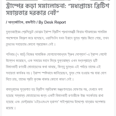
ট্রাম্পের কড়া সমালোচনা: “মধ্যপ্রাচ্যে ব্রিটিশ
সহায়তার দরকার নেই”
/
আন্তর্জাতিক
,
রাজনীতি
/ By
Desk Report
যুক্তরাষ্ট্রের প্রেসিডেন্ট ডোনাল্ড ট্রাম্প ব্রিটিশ প্রধানমন্ত্রী কিয়ার স্টারমারের সামরিক
পদক্ষেপকে বিদ্রূপ করে বলেছেন, ওয়াশিংটন যখন ইরানে যুদ্ধে প্রায় জিতে গেছে, তখন
লন্ডনের সহায়তার কোনো প্রয়োজন নেই।
শনিবার (৭ মার্চ) নিজের সামাজিক যোগাযোগমাধ্যম ‘ট্রুথ সোশ্যাল’-এ ট্রাম্প পোস্টে
উল্লেখ করেছেন, এক সময়ের মহান মিত্র যুক্তরাজ্য এখন মধ্যপ্রাচ্যে দুটি
বিমানবাহী রণতরী মোতায়েনের কথা ভাবছে, কিন্তু যুদ্ধের এই পর্যায়ে তাদের এই
সহায়তা কার্যকর নয়। ট্রাম্প স্পষ্টভাবে জানিয়েছেন, যুদ্ধ শেষ হওয়ার পর যারা যোগ
দিতে চায়, তাদের প্রতি কৃতজ্ঞ থাকার কোনো কারণ নেই।
বাদানুবাদের সূত্রপাত হয় ব্রিটিশ প্রতিরক্ষা মন্ত্রণালয়ের ঘোষণার পর, যেখানে বলা
হয়েছে সম্ভাব্য মোতায়েনের জন্য একটি বিমানবাহী রণতরীকে উচ্চ সতর্কতায় রাখা
হয়েছে এবং ডেস্ট্রয়ার ‘এইচএমএস ড্রাগন’ সাইপ্রাসের উদ্দেশ্যে যাত্রার অপেক্ষায়
রয়েছে।