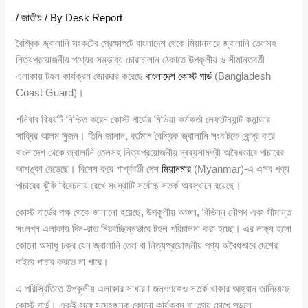
/
জাতীয়
/ By
Desk Report
বৈশ্বিক জ্বালানি সংকটের প্রেক্ষাপটে বাংলাদেশ থেকে মিয়ানমারে জ্বালানি তেলসহ
নিত্যপ্রয়োজনীয় পণ্যের সম্ভাব্য চোরাচালান ঠেকাতে উপকূলীয় ও সীমান্তবর্তী
এলাকায় টহল কার্যক্রম জোরদার করেছে
বাংলাদেশ কোস্ট গার্ড
(Bangladesh
Coast Guard)।
শনিবার বিষয়টি নিশ্চিত করেন কোস্ট গার্ডের মিডিয়া কর্মকর্তা লেফটেন্যান্ট কমান্ডার
সাব্বির আলম সুজন। তিনি জানান, বর্তমান বৈশ্বিক জ্বালানি সংকটকে কেন্দ্র করে
বাংলাদেশ থেকে জ্বালানি তেলসহ নিত্যপ্রয়োজনীয় দ্রব্যসামগ্রী অবৈধভাবে পাচারের
আশঙ্কা বেড়েছে। বিশেষ করে পার্শ্ববর্তী দেশ
মিয়ানমার
(Myanmar)-এ এসব পণ্য
পাচারের ঝুঁকি বিবেচনায় রেখে সংস্থাটি সর্বোচ্চ সতর্ক অবস্থানে রয়েছে।
কোস্ট গার্ডের পক্ষ থেকে জানানো হয়েছে, উপকূলীয় অঞ্চল, বিভিন্ন নৌপথ এবং সীমান্ত
সংলগ্ন এলাকায় দিন-রাত নিরবচ্ছিন্নভাবে টহল পরিচালনা করা হচ্ছে। এর লক্ষ্য হলো
কোনো অসাধু চক্র যেন জ্বালানি তেল বা নিত্যপ্রয়োজনীয় পণ্য অবৈধভাবে দেশের
বাইরে পাচার করতে না পারে।
এ পরিস্থিতিতে উপকূলীয় এলাকার সাধারণ জনগণকেও সতর্ক থাকার আহ্বান জানিয়েছে
কোস্ট গার্ড। একই সঙ্গে সন্দেহজনক কোনো কার্যক্রম বা তথ্য চোখে পড়লে