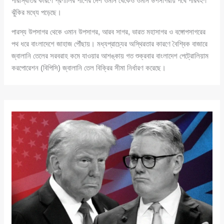
পরিস্থিতির কারণে প্রণালির পাশের দেশ ওমান থেকেও ওমান উপসাগরীয় পথে পরিবহণ
ঝুঁকির মধ্যে পড়েছে।
পারস্য উপসাগর থেকে ওমান উপসাগর, আরব সাগর, ভারত মহাসাগর ও বঙ্গোপসাগরের
পথ ধরে বাংলাদেশে জাহাজ পৌঁছায়। মধ্যপ্রাচ্যের অস্থিরতার কারণে বৈশ্বিক বাজারে
জ্বালানি তেলের সরবরাহ কমে যাওয়ার আশঙ্কায় গত শুক্রবার বাংলাদেশ পেট্রোলিয়াম
করপোরেশন (বিপিসি) জ্বালানি তেল বিক্রির সীমা নির্ধারণ করেছে।