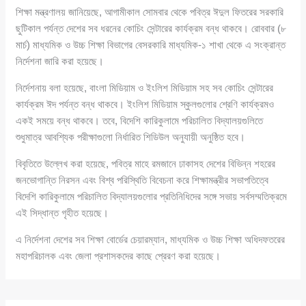
শিক্ষা মন্ত্রণালয় জানিয়েছে, আগামীকাল সোমবার থেকে পবিত্র ঈদুল ফিতরের সরকারি
ছুটিকাল পর্যন্ত দেশের সব ধরনের কোচিং সেন্টারের কার্যক্রম বন্ধ থাকবে। রোববার (৮
মার্চ) মাধ্যমিক ও উচ্চ শিক্ষা বিভাগের বেসরকারি মাধ্যমিক-১ শাখা থেকে এ সংক্রান্ত
নির্দেশনা জারি করা হয়েছে।
নির্দেশনায় বলা হয়েছে, বাংলা মিডিয়াম ও ইংলিশ মিডিয়াম সহ সব কোচিং সেন্টারের
কার্যক্রম ঈদ পর্যন্ত বন্ধ থাকবে। ইংলিশ মিডিয়াম স্কুলগুলোর শ্রেণি কার্যক্রমও
একই সময়ে বন্ধ থাকবে। তবে, বিদেশি কারিকুলামে পরিচালিত বিদ্যালয়গুলিতে
শুধুমাত্র আবশ্যিক পরীক্ষাগুলো নির্ধারিত শিডিউল অনুযায়ী অনুষ্ঠিত হবে।
বিবৃতিতে উল্লেখ করা হয়েছে, পবিত্র মাহে রমজানে ঢাকাসহ দেশের বিভিন্ন শহরের
জনভোগান্তি নিরসন এবং বিশ্ব পরিস্থিতি বিবেচনা করে শিক্ষামন্ত্রীর সভাপতিত্বে
বিদেশি কারিকুলামে পরিচালিত বিদ্যালয়গুলোর প্রতিনিধিদের সঙ্গে সভায় সর্বসম্মতিক্রমে
এই সিদ্ধান্ত গৃহীত হয়েছে।
এ নির্দেশনা দেশের সব শিক্ষা বোর্ডের চেয়ারম্যান, মাধ্যমিক ও উচ্চ শিক্ষা অধিদফতরের
মহাপরিচালক এবং জেলা প্রশাসকদের কাছে প্রেরণ করা হয়েছে।