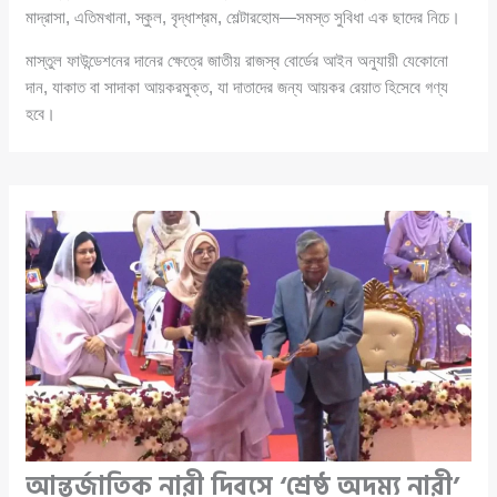
মাদ্রাসা, এতিমখানা, স্কুল, বৃদ্ধাশ্রম, শেল্টারহোম—সমস্ত সুবিধা এক ছাদের নিচে।
মাস্তুল ফাউন্ডেশনের দানের ক্ষেত্রে জাতীয় রাজস্ব বোর্ডের আইন অনুযায়ী যেকোনো
দান, যাকাত বা সাদাকা আয়করমুক্ত, যা দাতাদের জন্য আয়কর রেয়াত হিসেবে গণ্য
হবে।
আন্তর্জাতিক নারী দিবসে ‘শ্রেষ্ঠ অদম্য নারী’