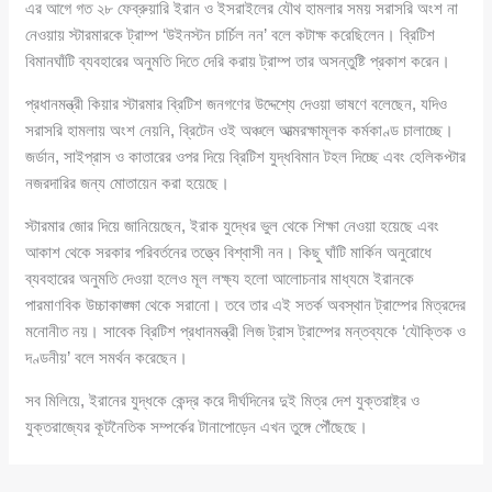
এর আগে গত ২৮ ফেব্রুয়ারি ইরান ও ইসরাইলের যৌথ হামলার সময় সরাসরি অংশ না
নেওয়ায় স্টারমারকে ট্রাম্প ‘উইনস্টন চার্চিল নন’ বলে কটাক্ষ করেছিলেন। ব্রিটিশ
বিমানঘাঁটি ব্যবহারের অনুমতি দিতে দেরি করায় ট্রাম্প তার অসন্তুষ্টি প্রকাশ করেন।
প্রধানমন্ত্রী কিয়ার স্টারমার ব্রিটিশ জনগণের উদ্দেশ্যে দেওয়া ভাষণে বলেছেন, যদিও
সরাসরি হামলায় অংশ নেয়নি, ব্রিটেন ওই অঞ্চলে আত্মরক্ষামূলক কর্মকাণ্ড চালাচ্ছে।
জর্ডান, সাইপ্রাস ও কাতারের ওপর দিয়ে ব্রিটিশ যুদ্ধবিমান টহল দিচ্ছে এবং হেলিকপ্টার
নজরদারির জন্য মোতায়েন করা হয়েছে।
স্টারমার জোর দিয়ে জানিয়েছেন, ইরাক যুদ্ধের ভুল থেকে শিক্ষা নেওয়া হয়েছে এবং
আকাশ থেকে সরকার পরিবর্তনের তত্ত্বে বিশ্বাসী নন। কিছু ঘাঁটি মার্কিন অনুরোধে
ব্যবহারের অনুমতি দেওয়া হলেও মূল লক্ষ্য হলো আলোচনার মাধ্যমে ইরানকে
পারমাণবিক উচ্চাকাঙ্ক্ষা থেকে সরানো। তবে তার এই সতর্ক অবস্থান ট্রাম্পের মিত্রদের
মনোনীত নয়। সাবেক ব্রিটিশ প্রধানমন্ত্রী লিজ ট্রাস ট্রাম্পের মন্তব্যকে ‘যৌক্তিক ও
দণ্ডনীয়’ বলে সমর্থন করেছেন।
সব মিলিয়ে, ইরানের যুদ্ধকে কেন্দ্র করে দীর্ঘদিনের দুই মিত্র দেশ যুক্তরাষ্ট্র ও
যুক্তরাজ্যের কূটনৈতিক সম্পর্কের টানাপোড়েন এখন তুঙ্গে পৌঁছেছে।