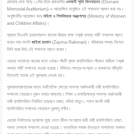
রোববার বেলা সাড়ে ১১টার দিকে রাজধানীর
ওসমানী স্মৃতি মিলনায়তন
(Osmani
Memorial Auditorium)-এ আয়োজিত অনুষ্ঠানে এই সম্মাননা প্রদান করা হয়।
অনুষ্ঠানটির আয়োজন করে
মহিলা ও শিশুবিষয়ক মন্ত্রণালয়
(Ministry of Women
and Children Affairs)।
প্রয়াত বিএনপি চেয়ারপারসন খালেদা জিয়ার পক্ষে ‘শ্রেষ্ঠ অদম্য নারী’ সম্মাননা গ্রহণ
করেন তার নাতনি
জাইমা রহমান
(Zayma Rahman)। পরিবারের সদস্য হিসেবে
তিনি মঞ্চে উঠে এই সম্মাননা গ্রহণ করেন।
এছাড়া অন্যান্য বছরের মতো এবারও পাঁচটি পৃথক ক্যাটাগরিতে পাঁচজন নারীকে ‘শ্রেষ্ঠ
অদম্য নারী’ সম্মাননা দেওয়া হয়েছে। বিভিন্ন ক্ষেত্রে সংগ্রাম ও অবদানের স্বীকৃতি
হিসেবেই তাদের এই পুরস্কার দেওয়া হয়।
পুরস্কারপ্রাপ্তদের মধ্যে অর্থনৈতিক ক্ষেত্রে সাফল্য অর্জনকারী নারী ক্যাটাগরিতে
সম্মাননা পেয়েছেন নুরুন নাহার আক্তার। শিক্ষা ও চাকরিক্ষেত্রে সাফল্য অর্জনকারী
নারী ক্যাটাগরিতে নির্বাচিত হয়েছেন মোছা. ববিতা খাতুন। সফল জননী নারী
ক্যাটাগরিতে সম্মাননা পেয়েছেন নুরবানু কবীর।
এছাড়া নির্যাতনের দুঃস্বপ্ন মুছে ফেলে জীবন সংগ্রামে জয়ী নারী ক্যাটাগরিতে মোছা.
শমলা বেগমকে সম্মাননা দেওয়া হয়েছে। অন্যদিকে সমাজ উন্নয়নে অসামান্য অবদান