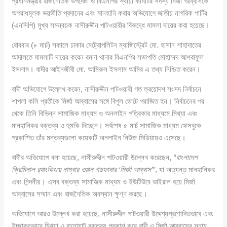
প্রধানমন্ত্রীর রাজনৈতিক উপদেষ্টা ও বিএনপির স্থায়ী কমিটির সদস্য মির্জা আব্বাসকে
অপরাধমূলক ভয়ভীতি প্রদানের এবং মানহানি করার অভিযোগে জাতীয় নাগরিক পার্টির
(এনসিপি) মুখ্য সমন্বয়ক নাসীরুদ্দীন পাটওয়ারীর বিরুদ্ধে মামলা দায়ের করা হয়েছে।
রোববার (৮ মার্চ) সকালে ঢাকার মেট্রোপলিটন ম্যাজিস্ট্রেট মো. হাসান শাহাদাতের
আদালতে মামলাটি দায়ের করেন রমনা থানার বিএনপির সভাপতি মোহাম্মদ আশরাফুল
ইসলাম। বাদীর আইনজীবী মো. আমিরুল ইসলাম আমির এ তথ্য নিশ্চিত করেন।
বাদী অভিযোগে উল্লেখ করেন, নাসীরুদ্দীন পাটওয়ারী গত ত্রয়োদশ সংসদ নির্বাচনে
শাপলা কলি প্রতীকে মির্জা আব্বাসের সঙ্গে বিপুল ভোটে পরাজিত হন। নির্বাচনের পর
থেকে তিনি বিভিন্ন সামাজিক মাধ্যম ও অনলাইন পত্রিকার মাধ্যমে মিথ্যা এবং
মানহানিকর বক্তব্য ও হুমকি দিচ্ছেন। সর্বশেষ ৫ মার্চ সামাজিক মাধ্যম ফেসবুকে
প্রকাশিত তাঁর মন্তব্যগুলো কয়েকটি অনলাইন নিউজ মিডিয়ায়ও এসেছে।
বাদীর অভিযোগে বলা হয়েছে, নাসীরুদ্দীন পাটওয়ারী উল্লেখ করেছেন,
“বাংলাদেশ
ক্রিমিনাল র‍্যাংকিংয়ে নাম্বার ওয়ান গডফাদার ‘মির্জা আব্বাস’”
, যা অত্যন্ত মানহানিকর
এবং নিন্দনীয়। এসব বক্তব্য সামাজিক মাধ্যম ও ইউটিউবে ভাইরাল হয়ে মির্জা
আব্বাসের সম্মান এবং রাজনৈতিক অবস্থান ক্ষুণ্ণ করছে।
অভিযোগে আরও উল্লেখ করা হয়েছে, নাসীরুদ্দীন পাটওয়ারী উদ্দেশ্যপ্রণোদিতভাবে এবং
ইচ্ছাকৃতভাবে মিথ্যা ও বানোয়াট বক্তব্য প্রকাশ করে বাদী ও মির্জা আব্বাসের সুনাম