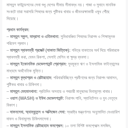
মাস্তুল ফাউন্ডেশনের সেবা শুধু দেশের সীমায় সীমাবদ্ধ নয়। গাজা ও সুদানে মানবিক
সংকটে তারা সরাসরি শিশুদের জন্য পুষ্টিকর খাবার ও জীবনরক্ষাকারী ওষুধ পৌঁছে
দিয়েছে।
প্রধান কার্যক্রম:
–
মাস্তুল স্কুল, মাদ্রাসা ও এতিমখানা:
সুবিধাবঞ্চিত শিশুদের নিরাপদ ও শিক্ষামূলক
পরিবেশ প্রদান।
–
মাস্তুল স্বাবলম্বী প্রজেক্ট (যাকাত ভিত্তিক):
পবিত্র যাকাতের অর্থ দিয়ে পরিবারকে
স্বাবলম্বী করা, যেমন রিকশা, সেলাই মেশিন বা ক্ষুদ্র ব্যবসা।
–
মাস্তুল ইকোনমিক ডেভেলপমেন্ট প্রোগ্রাম:
সুদমুক্ত ঋণ ও ইসলামিক ফাইন্যান্সের
মাধ্যমে অর্থনৈতিক মুক্তি।
–
মাস্তুল বৃদ্ধাশ্রম ও শেল্টারহোম:
পরিবারবিচ্ছিন্ন প্রবীণদের জন্য নিরাপদ আবাসন,
পুষ্টিকর খাবার ও চিকিৎসা।
–
মাস্তুল মেহমানখানা:
প্রতিদিন অসহায় ও পথচারী মানুষদের বিনামূল্যে খাবার।
–
ওয়াশ (WASH) ও ইউথ ডেভেলপমেন্ট:
নিরাপদ পানি, স্যানিটেশন ও যুব নেতৃত্ব
বিকাশ।
–
দাফনসেবা, অ্যাম্বুলেন্স ও অক্সিজেন সেবা:
স্বরাষ্ট্র মন্ত্রণালয় অনুমোদিত বেওয়ারিশ
দাফন ও বিনামূল্যে চিকিৎসাসেবা।
–
মাস্তুল ইসলামিক শেল্টারহোম কমপ্লেক্স:
১০ তলা বিশিষ্ট কমপ্লেক্সে মসজিদ,