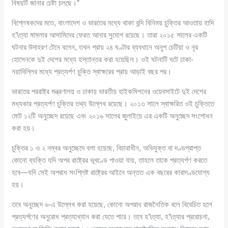
বিষয়টি জানার চেষ্টা চলছে।”
বিশ্লেষকদের মতে, বাংলাদেশ ও ভারতের মধ্যে থাকা বন্দি বিনিময় চুক্তির আওতায় হাদি
হ’\ত্যা মামলার আসামিদের ফেরত আনার সুযোগ রয়েছে। তারা ২০১৫ সালের একটি
ঘটনার উদাহরণ টেনে বলেন, তখন প্রায় ২৪ ঘণ্টার ব্যবধানে অনুপ চেটিয়া ও নূর
হোসেনকে দুই দেশের মধ্যে হস্তান্তর করা হয়েছিল। ওই ঘটনাটি ঘটে ঢাকা-
নয়াদিল্লির মধ্যে প্রত্যর্পণ চুক্তি স্বাক্ষরের প্রায় আড়াই বছর পর।
ভারতের পররাষ্ট্র মন্ত্রণালয় ও ঢাকায় ভারতীয় হাইকমিশনের ওয়েবসাইটে দুই দেশের
মধ্যকার প্রত্যর্পণ চুক্তির তথ্য উল্লেখ রয়েছে। ২০১৩ সালে স্বাক্ষরিত ওই চুক্তিতে
মোট ১২টি অনুচ্ছেদ রয়েছে এবং ২০১৬ সালের জুলাইয়ে এর একটি অনুচ্ছেদ সংশোধন
করা হয়।
চুক্তির ১ ও ২ নম্বর অনুচ্ছেদে বলা হয়েছে, বিচারাধীন, অভিযুক্ত বা দণ্ডপ্রাপ্ত
কোনো ব্যক্তি যদি অপর রাষ্ট্রের ভূখণ্ডে পাওয়া যায়, তাহলে তাকে প্রত্যর্পণ করতে
হবে—যদি সেই অপরাধ সংশ্লিষ্ট রাষ্ট্রের আইনে অন্তত এক বছরের কারাদণ্ডযোগ্য
হয়।
তবে অনুচ্ছেদ ৬-এ উল্লেখ করা হয়েছে, কোনো অপরাধ রাজনৈতিক বলে বিবেচিত হলে
প্রত্যর্পণের অনুরোধ প্রত্যাখ্যান করা যেতে পারে। তবে হ’\ত্যা, হ’\ত্যার প্ররোচনা,