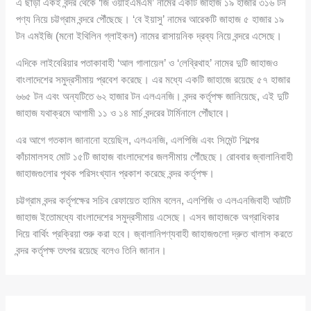
এ ছাড়া একই বন্দর থেকে ‘জি ওয়াইএমএম’ নামের একটি জাহাজ ১৯ হাজার ৩১৬ টন
পণ্য নিয়ে চট্টগ্রাম বন্দরে পৌঁছেছে। ‘বে ইয়াসু’ নামের আরেকটি জাহাজ ৫ হাজার ১৯
টন এমইজি (মনো ইথিলিন গ্লাইকল) নামের রাসায়নিক দ্রব্য নিয়ে বন্দরে এসেছে।
এদিকে লাইবেরিয়ার পতাকাবাহী ‘আল গালায়েল’ ও ‘লেব্রিথাহ’ নামের দুটি জাহাজও
বাংলাদেশের সমুদ্রসীমায় প্রবেশ করেছে। এর মধ্যে একটি জাহাজে রয়েছে ৫৭ হাজার
৬৬৫ টন এবং অন্যটিতে ৬২ হাজার টন এলএনজি। বন্দর কর্তৃপক্ষ জানিয়েছে, এই দুটি
জাহাজ যথাক্রমে আগামী ১১ ও ১৪ মার্চ বন্দরের টার্মিনালে পৌঁছাবে।
এর আগে গতকাল জানানো হয়েছিল, এলএনজি, এলপিজি এবং সিমেন্ট শিল্পের
কাঁচামালসহ মোট ১৫টি জাহাজ বাংলাদেশের জলসীমায় পৌঁছেছে। রোববার জ্বালানিবাহী
জাহাজগুলোর পৃথক পরিসংখ্যান প্রকাশ করেছে বন্দর কর্তৃপক্ষ।
চট্টগ্রাম বন্দর কর্তৃপক্ষের সচিব রেফায়েত হামিম বলেন, এলপিজি ও এলএনজিবাহী আটটি
জাহাজ ইতোমধ্যে বাংলাদেশের সমুদ্রসীমায় এসেছে। এসব জাহাজকে অগ্রাধিকার
দিয়ে বার্থিং প্রক্রিয়া শুরু করা হবে। জ্বালানিপণ্যবাহী জাহাজগুলো দ্রুত খালাস করতে
বন্দর কর্তৃপক্ষ তৎপর রয়েছে বলেও তিনি জানান।