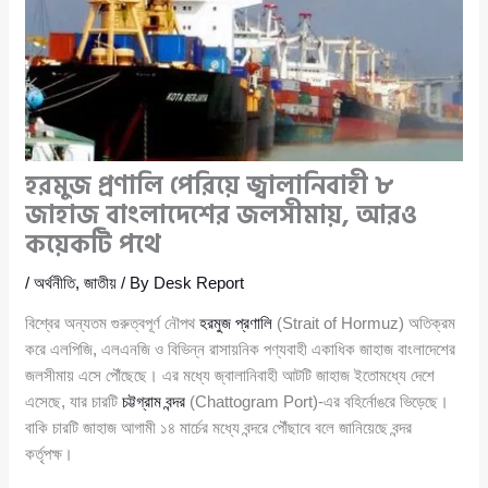
হরমুজ প্রণালি পেরিয়ে জ্বালানিবাহী ৮
জাহাজ বাংলাদেশের জলসীমায়, আরও
কয়েকটি পথে
/
অর্থনীতি
,
জাতীয়
/ By
Desk Report
বিশ্বের অন্যতম গুরুত্বপূর্ণ নৌপথ
হরমুজ প্রণালি
(Strait of Hormuz) অতিক্রম
করে এলপিজি, এলএনজি ও বিভিন্ন রাসায়নিক পণ্যবাহী একাধিক জাহাজ বাংলাদেশের
জলসীমায় এসে পৌঁছেছে। এর মধ্যে জ্বালানিবাহী আটটি জাহাজ ইতোমধ্যে দেশে
এসেছে, যার চারটি
চট্টগ্রাম বন্দর
(Chattogram Port)-এর বহির্নোঙরে ভিড়েছে।
বাকি চারটি জাহাজ আগামী ১৪ মার্চের মধ্যে বন্দরে পৌঁছাবে বলে জানিয়েছে বন্দর
কর্তৃপক্ষ।