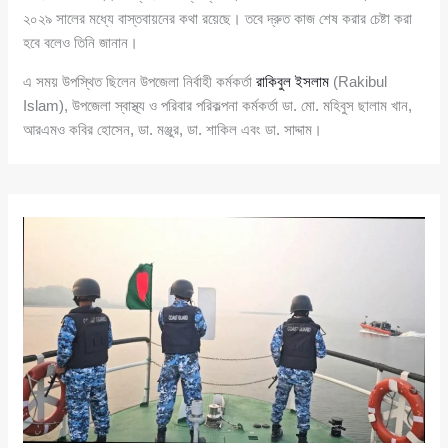
২০২৯ সালের মধ্যে বাস্তবায়নের কথা রয়েছে। তবে দ্রুত কাজ শেষ করার চেষ্টা করা
হবে বলেও তিনি জানান।
এ সময় উপস্থিত ছিলেন উপজেলা নির্বাহী কর্মকর্তা
রাকিবুল ইসলাম
(Rakibul
Islam), উপজেলা স্বাস্থ্য ও পরিবার পরিকল্পনা কর্মকর্তা ডা. মো. মহিবুস ছালাম খান,
আরএমও কবির হোসেন, ডা. মঞ্জুর, ডা. শাকিল এবং ডা. সাদ্দাম।