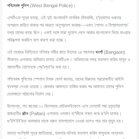
পশ্চিমবঙ্গ পুলিশ
(West Bengal Police)।
এসটিএফ সূত্র বলছে, এই দুই বাংলাদেশি নাগরিক চাঁদাবাজি, হ’\ত্যাসহ গুরুতর
অপরাধে জড়িত থাকার পর ভারতে অনুপ্রবেশ করেছে—এমন ‘গোপন ও বিশ্বাসযোগ্য’
তথ্য তাদের কাছে ছিল। একই সঙ্গে তারা সুযোগ পেলে আবার বাংলাদেশে ফিরে যাওয়ার
পরিকল্পনা করছিল বলে ধারণা করা হচ্ছে।
এই তথ্যের ভিত্তিতে শনিবার গভীর রাতে উত্তর ২৪ পরগনার
বনগাঁ
(Bangaon)
সীমান্ত এলাকায় অভিযান চালায় এসটিএফ। অভিযানের সময় ফয়সাল করিম মাসুদ ও
আলমগীর হোসেনকে গ্রে’\প্তা’\র করা হয়।
পশ্চিমবঙ্গ পুলিশের স্পেশাল টাস্ক ফোর্স জানায়, তাদের বিরুদ্ধে প্রয়োজনীয় আইনি
ব্যবস্থা নেওয়া হয়েছে। রোববার আদালতে হাজির করার পর আদালত তাদের পুলিশ
হেফাজতে পাঠানোর নির্দেশ দেয়।
উল্লেখ্য, গত বছরের ১২ ডিসেম্বর মোটরসাইকেলে এসে হেলমেট পরা দুবৃর্ত্তরা
রাজধানীর
পল্টন
(Paltan) এলাকায় ওসমান হা’\দীকে লক্ষ্য করে গু’\লি চালায়।
গু’\লি’\বি’\দ্ধ অবস্থায় তাকে দ্রুত হাসপাতালে নেওয়া হলেও পরে তার মৃত্যু হয়।
তদন্ত সংশ্লিষ্ট সূত্র জানিয়েছে, হামলার ঘটনায় ফয়সাল করিম মাসুদকে অন্যতম