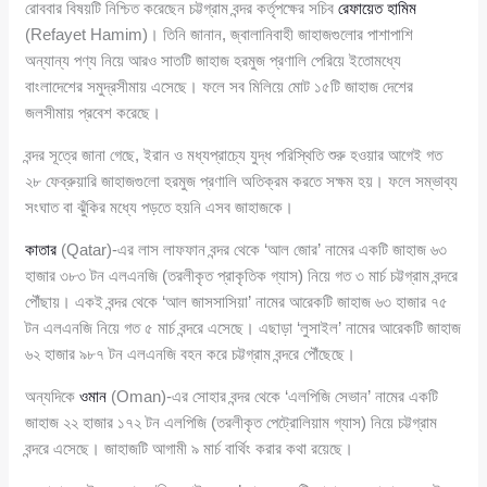
রোববার বিষয়টি নিশ্চিত করেছেন চট্টগ্রাম বন্দর কর্তৃপক্ষের সচিব
রেফায়েত হামিম
(Refayet Hamim)। তিনি জানান, জ্বালানিবাহী জাহাজগুলোর পাশাপাশি
অন্যান্য পণ্য নিয়ে আরও সাতটি জাহাজ হরমুজ প্রণালি পেরিয়ে ইতোমধ্যে
বাংলাদেশের সমুদ্রসীমায় এসেছে। ফলে সব মিলিয়ে মোট ১৫টি জাহাজ দেশের
জলসীমায় প্রবেশ করেছে।
বন্দর সূত্রে জানা গেছে, ইরান ও মধ্যপ্রাচ্যে যুদ্ধ পরিস্থিতি শুরু হওয়ার আগেই গত
২৮ ফেব্রুয়ারি জাহাজগুলো হরমুজ প্রণালি অতিক্রম করতে সক্ষম হয়। ফলে সম্ভাব্য
সংঘাত বা ঝুঁকির মধ্যে পড়তে হয়নি এসব জাহাজকে।
কাতার
(Qatar)-এর লাস লাফফান বন্দর থেকে ‘আল জোর’ নামের একটি জাহাজ ৬৩
হাজার ৩৮৩ টন এলএনজি (তরলীকৃত প্রাকৃতিক গ্যাস) নিয়ে গত ৩ মার্চ চট্টগ্রাম বন্দরে
পৌঁছায়। একই বন্দর থেকে ‘আল জাসসাসিয়া’ নামের আরেকটি জাহাজ ৬৩ হাজার ৭৫
টন এলএনজি নিয়ে গত ৫ মার্চ বন্দরে এসেছে। এছাড়া ‘লুসাইল’ নামের আরেকটি জাহাজ
৬২ হাজার ৯৮৭ টন এলএনজি বহন করে চট্টগ্রাম বন্দরে পৌঁছেছে।
অন্যদিকে
ওমান
(Oman)-এর সোহার বন্দর থেকে ‘এলপিজি সেভান’ নামের একটি
জাহাজ ২২ হাজার ১৭২ টন এলপিজি (তরলীকৃত পেট্রোলিয়াম গ্যাস) নিয়ে চট্টগ্রাম
বন্দরে এসেছে। জাহাজটি আগামী ৯ মার্চ বার্থিং করার কথা রয়েছে।