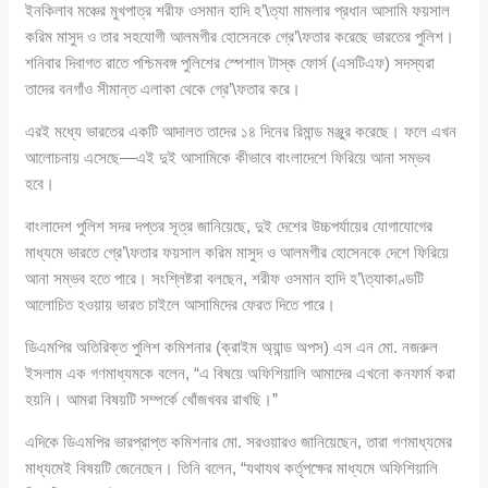
ইনকিলাব মঞ্চের মুখপাত্র শরীফ ওসমান হাদি হ’\ত্যা মামলার প্রধান আসামি ফয়সাল
করিম মাসুদ ও তার সহযোগী আলমগীর হোসেনকে গ্রে’\ফতার করেছে ভারতের পুলিশ।
শনিবার দিবাগত রাতে পশ্চিমবঙ্গ পুলিশের স্পেশাল টাস্ক ফোর্স (এসটিএফ) সদস্যরা
তাদের বনগাঁও সীমান্ত এলাকা থেকে গ্রে’\ফতার করে।
এরই মধ্যে ভারতের একটি আদালত তাদের ১৪ দিনের রিমান্ড মঞ্জুর করেছে। ফলে এখন
আলোচনায় এসেছে—এই দুই আসামিকে কীভাবে বাংলাদেশে ফিরিয়ে আনা সম্ভব
হবে।
বাংলাদেশ পুলিশ সদর দপ্তর সূত্র জানিয়েছে, দুই দেশের উচ্চপর্যায়ের যোগাযোগের
মাধ্যমে ভারতে গ্রে’\ফতার ফয়সাল করিম মাসুদ ও আলমগীর হোসেনকে দেশে ফিরিয়ে
আনা সম্ভব হতে পারে। সংশ্লিষ্টরা বলছেন, শরীফ ওসমান হাদি হ’\ত্যাকাণ্ডটি
আলোচিত হওয়ায় ভারত চাইলে আসামিদের ফেরত দিতে পারে।
ডিএমপির অতিরিক্ত পুলিশ কমিশনার (ক্রাইম অ্যান্ড অপস) এস এন মো. নজরুল
ইসলাম এক গণমাধ্যমকে বলেন, “এ বিষয়ে অফিশিয়ালি আমাদের এখনো কনফার্ম করা
হয়নি। আমরা বিষয়টি সম্পর্কে খোঁজখবর রাখছি।”
এদিকে ডিএমপির ভারপ্রাপ্ত কমিশনার মো. সরওয়ারও জানিয়েছেন, তারা গণমাধ্যমের
মাধ্যমেই বিষয়টি জেনেছেন। তিনি বলেন, “যথাযথ কর্তৃপক্ষের মাধ্যমে অফিশিয়ালি