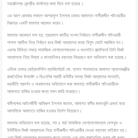
নয়াপল্টনস্থ কেন্দ্রীয় কার্যালয়ে জমা দিতে বলা হয়েছে।
এর আগে রোববার সকালে আশরাফুল ইসলাম ঢাকার আদালতে নাসীরুদ্দীন পাটওয়ারীর
বিরুদ্ধে একটি মামলার আবেদন করেন।
মামলার আবেদনে বলা হয়, ত্রয়োদশ জাতীয় সংসদ নির্বাচনে নাসীরুদ্দীন পাটওয়ারী
শাপলা প্রতীক নিয়ে নির্বাচন করে মির্জা আব্বাসের কাছে বিপুল ভোটে পরাজিত হন।
এরপর বিভিন্ন সময়ে সামাজিক যোগাযোগমাধ্যম ও অনলাইন প্ল্যাটফর্মে তিনি মির্জা
আব্বাসকে নিয়ে মিথ্যা ও মানহানিকর বক্তব্য দিয়েছেন বলে অভিযোগ করা হয়েছে।
এদিকে ঢাকার মেট্রোপলিটন ম্যাজিস্ট্রেট মো. হাসান শাহাদাতের আদালত প্রধানমন্ত্রীর
রাজনৈতিক উপদেষ্টা ও বিএনপির স্থায়ী কমিটির সদস্য মির্জা আব্বাসের মানহানি,
ভয়ভীতি প্রদর্শন ও অবমাননার অভিযোগে করা মামলায় নাসীরুদ্দীন পাটওয়ারীকে
আদালতে হাজির হওয়ার জন্য সমন জারি করেছেন।
বাদীপক্ষের আইনজীবী আমিরুল ইসলাম জানান, আদালত বাদীর জবানবন্দি রেকর্ড করে
আসামিকে আদালতে হাজির হওয়ার নির্দেশ দিয়েছেন।
মামলার অভিযোগে বলা হয়েছে, গত ৫ মার্চ সামাজিক যোগাযোগমাধ্যম ফেসবুক ও
ইউটিউবে মির্জা আব্বাসকে নিয়ে নাসীরুদ্দীন পাটওয়ারীর দেওয়া বক্তব্য ভাইরাল হয়।
এতে মির্জা আব্বাসের মানসম্মান ক্ষুণ্ন হয়েছে এবং তার রাজনৈতিক সুনাম নষ্ট করার