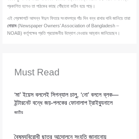
প্রকাশিত হলেও তা পাঠকের কাছে পৌঁছানো কঠিন হয়ে পড়ে।
এই প্রেক্ষাপটে আসন্ন ঈদুল ফিতরে সংবাদপত্র পাঁচ দিন বন্ধ রাখার দাবি জানিয়ে তারা
নোয়াব
(Newspaper Owners’ Association of Bangladesh –
NOAB) কর্তৃপক্ষের প্রতি প্রয়োজনীয় উদ্যোগ নেওয়ার আহ্বান জানিয়েছেন।
Must Read
‘মা’ ইয়েস বললেই সিগন্যাল চালু, ‘নো’ বললে ব্লক—
ইন্টারনেট বন্ধে জয়-পলকের ফোনালাপ ট্রাইব্যুনালে
জাতীয়
বৈষম্যবিরোধী ছাত্র আন্দোলনে সংহতি জানানোয়