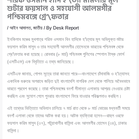
শরিফ ওসমান হাদি হ’\ত্যা মামলার মূল
শুটার ফয়সাল ও সহযোগী আলমগীর
পশ্চিমবঙ্গে গ্রে’\ফতার
/
আইন আদালত
,
জাতীয়
/ By
Desk Report
ইনকিলাব মঞ্চের মুখপাত্র শরিফ ওসমান বিন হাদিকে হ’\ত্যার মূল অভিযুক্ত শুটার
ফয়সাল করিম মাসুদ ও তার সহযোগী আলমগীর হোসেনকে ভারতের পশ্চিমবঙ্গ থেকে
গ্রে’\ফতার করা হয়েছে। রোববার (৮ মার্চ) পশ্চিমবঙ্গ পুলিশের স্পেশাল টাস্ক ফোর্স
(এসটিএফ) এক বিবৃতিতে এ তথ্য জানিয়েছে।
এসটিএফ জানায়, গোপন সূত্রে তারা জানতে পারে—বাংলাদেশে চাঁদাবাজি ও হ’\ত্যাসহ
একাধিক গুরুতর অপরাধে জড়িত দুই বাংলাদেশি নাগরিক দেশ থেকে পালিয়ে অবৈধভাবে
ভারতে প্রবেশ করেছে। তারা পশ্চিমবঙ্গের বনগাঁ সীমান্ত এলাকায় আশ্রয় নেওয়ার চেষ্টা
করছিল এবং সুযোগ পেলে পুনরায় বাংলাদেশে ফিরে যাওয়ার পরিকল্পনাও করছিল।
এই তথ্যের ভিত্তিতে অভিযান চালিয়ে ৭ মার্চ রাত থেকে ৮ মার্চ ভোরের মধ্যবর্তী সময়ে
বনগাঁ এলাকা থেকে তাদের আটক করা হয়। আটক ব্যক্তিরা হলেন—রাহুল ওরফে
ফয়সাল করিম মাসুদ (৩৭), পটুয়াখালীর বাসিন্দা এবং আলমগীর হোসেন (৩৪), ঢাকার
বাসিন্দা।