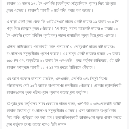
জাহাজ ২২ হাজার ১৭২ টন এলপিজি (তরলীকৃত পেট্রোলিয়াম গ্যাস) নিয়ে চট্টগ্রাম
বন্দরে এসেছে। জাহাজটি আগামী ৯ মার্চ বার্থিং করার কথা রয়েছে।
এ ছাড়া একই বন্দর থেকে ‘জি ওয়াইএমএম’ নামের একটি জাহাজ ১৯ হাজার ৩১৬ টন
পণ্য নিয়ে চট্টগ্রাম বন্দরে পৌঁছেছে। ‘বে ইয়াসু’ নামের আরেকটি জাহাজ ৫ হাজার ১৯
টন এমইজি (মনো ইথিলিন গ্লাইকল) নামের রাসায়নিক দ্রব্য নিয়ে বন্দরে এসেছে।
এদিকে লাইবেরিয়ার পতাকাবাহী ‘আল গালায়েল’ ও ‘লেব্রিথাহ’ নামের দুটি জাহাজও
বাংলাদেশের সমুদ্রসীমায় প্রবেশ করেছে। এর মধ্যে একটি জাহাজে রয়েছে ৫৭ হাজার
৬৬৫ টন এবং অন্যটিতে ৬২ হাজার টন এলএনজি। বন্দর কর্তৃপক্ষ জানিয়েছে, এই দুটি
জাহাজ যথাক্রমে আগামী ১১ ও ১৪ মার্চ বন্দরের টার্মিনালে পৌঁছাবে।
এর আগে গতকাল জানানো হয়েছিল, এলএনজি, এলপিজি এবং সিমেন্ট শিল্পের
কাঁচামালসহ মোট ১৫টি জাহাজ বাংলাদেশের জলসীমায় পৌঁছেছে। রোববার জ্বালানিবাহী
জাহাজগুলোর পৃথক পরিসংখ্যান প্রকাশ করেছে বন্দর কর্তৃপক্ষ।
চট্টগ্রাম বন্দর কর্তৃপক্ষের সচিব রেফায়েত হামিম বলেন, এলপিজি ও এলএনজিবাহী আটটি
জাহাজ ইতোমধ্যে বাংলাদেশের সমুদ্রসীমায় এসেছে। এসব জাহাজকে অগ্রাধিকার
দিয়ে বার্থিং প্রক্রিয়া শুরু করা হবে। জ্বালানিপণ্যবাহী জাহাজগুলো দ্রুত খালাস করতে
বন্দর কর্তৃপক্ষ তৎপর রয়েছে বলেও তিনি জানান।