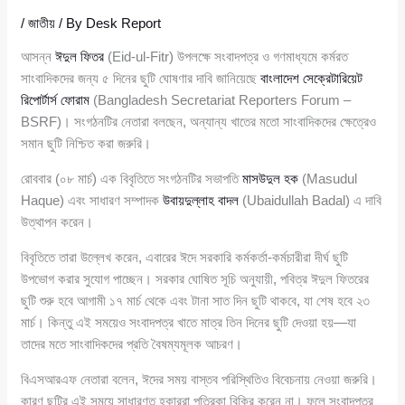
/
জাতীয়
/ By
Desk Report
আসন্ন
ঈদুল ফিতর
(Eid-ul-Fitr) উপলক্ষে সংবাদপত্র ও গণমাধ্যমে কর্মরত
সাংবাদিকদের জন্য ৫ দিনের ছুটি ঘোষণার দাবি জানিয়েছে
বাংলাদেশ সেক্রেটারিয়েট
রিপোর্টার্স ফোরাম
(Bangladesh Secretariat Reporters Forum –
BSRF)। সংগঠনটির নেতারা বলছেন, অন্যান্য খাতের মতো সাংবাদিকদের ক্ষেত্রেও
সমান ছুটি নিশ্চিত করা জরুরি।
রোববার (০৮ মার্চ) এক বিবৃতিতে সংগঠনটির সভাপতি
মাসউদুল হক
(Masudul
Haque) এবং সাধারণ সম্পাদক
উবায়দুল্লাহ বাদল
(Ubaidullah Badal) এ দাবি
উত্থাপন করেন।
বিবৃতিতে তারা উল্লেখ করেন, এবারের ঈদে সরকারি কর্মকর্তা-কর্মচারীরা দীর্ঘ ছুটি
উপভোগ করার সুযোগ পাচ্ছেন। সরকার ঘোষিত সূচি অনুযায়ী, পবিত্র ঈদুল ফিতরের
ছুটি শুরু হবে আগামী ১৭ মার্চ থেকে এবং টানা সাত দিন ছুটি থাকবে, যা শেষ হবে ২৩
মার্চ। কিন্তু এই সময়েও সংবাদপত্র খাতে মাত্র তিন দিনের ছুটি দেওয়া হয়—যা
তাদের মতে সাংবাদিকদের প্রতি বৈষম্যমূলক আচরণ।
বিএসআরএফ নেতারা বলেন, ঈদের সময় বাস্তব পরিস্থিতিও বিবেচনায় নেওয়া জরুরি।
কারণ ছুটির এই সময়ে সাধারণত হকাররা পত্রিকা বিক্রি করেন না। ফলে সংবাদপত্র