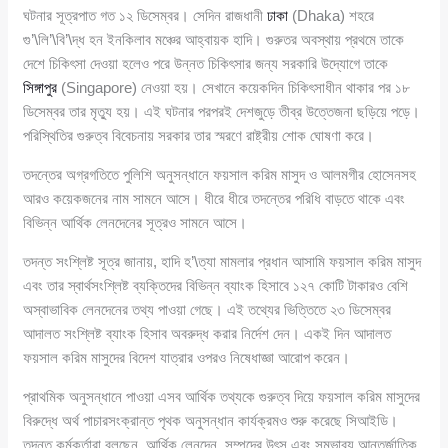
ঘটনার সূত্রপাত গত ১২ ডিসেম্বর। সেদিন রাজধানী
ঢাকা
(Dhaka) শহরে
গু’\লি’\বি’\দ্ধ হন ইনকিলাব মঞ্চের আহ্বায়ক হাদি। গুরুতর অবস্থায় প্রথমে তাকে
দেশে চিকিৎসা দেওয়া হলেও পরে উন্নত চিকিৎসার জন্য সরকারি উদ্যোগে তাকে
সিঙ্গাপুর
(Singapore) নেওয়া হয়। সেখানে কয়েকদিন চিকিৎসাধীন থাকার পর ১৮
ডিসেম্বর তার মৃত্যু হয়। এই ঘটনার পরপরই দেশজুড়ে তীব্র উত্তেজনা ছড়িয়ে পড়ে।
পরিস্থিতির গুরুত্ব বিবেচনায় সরকার তার স্মরণে রাষ্ট্রীয় শোক ঘোষণা করে।
তদন্তের অগ্রগতিতে পুলিশি অনুসন্ধানে ফয়সাল করিম মাসুদ ও আলমগীর হোসেনসহ
আরও কয়েকজনের নাম সামনে আসে। ধীরে ধীরে তদন্তের পরিধি বাড়তে থাকে এবং
বিভিন্ন আর্থিক লেনদেনের সূত্রও সামনে আসে।
তদন্ত সংশ্লিষ্ট সূত্র জানায়, হাদি হ’\ত্যা মামলার প্রধান আসামি ফয়সাল করিম মাসুদ
এবং তার স্বার্থসংশ্লিষ্ট ব্যক্তিদের বিভিন্ন ব্যাংক হিসাবে ১২৭ কোটি টাকারও বেশি
অস্বাভাবিক লেনদেনের তথ্য পাওয়া গেছে। এই তথ্যের ভিত্তিতে ২৩ ডিসেম্বর
আদালত সংশ্লিষ্ট ব্যাংক হিসাব অবরুদ্ধ করার নির্দেশ দেন। একই দিন আদালত
ফয়সাল করিম মাসুদের বিদেশ যাত্রার ওপরও নিষেধাজ্ঞা আরোপ করেন।
প্রাথমিক অনুসন্ধানে পাওয়া এসব আর্থিক তথ্যকে গুরুত্ব দিয়ে ফয়সাল করিম মাসুদের
বিরুদ্ধে অর্থ পাচারসংক্রান্ত পৃথক অনুসন্ধান কার্যক্রমও শুরু করেছে সিআইডি।
তদন্ত কর্মকর্তারা বলছেন, আর্থিক লেনদেন, সম্পদের উৎস এবং সম্ভাব্য আন্তর্জাতিক