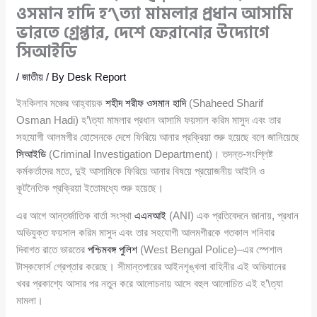
ওসমান হাদি হ’\ত্যা মামলার প্রধান আসামি
ভারতে গ্রেপ্তার, দেশে ফেরানোর উদ্যোগে
সিআইডি
/
জাতীয়
/ By
Desk Report
ইনকিলাব মঞ্চের আহ্বায়ক
শহীদ শরীফ ওসমান হাদি
(Shaheed Sharif
Osman Hadi) হ’\ত্যা মামলার প্রধান আসামি ফয়সাল করিম মাসুদ এবং তার
সহযোগী আলমগীর হোসেনকে দেশে ফিরিয়ে আনার প্রক্রিয়া শুরু হয়েছে বলে জানিয়েছে
সিআইডি
(Criminal Investigation Department)। তদন্ত-সংশ্লিষ্ট
কর্মকর্তাদের মতে, দুই আসামিকে ফিরিয়ে আনার বিষয়ে প্রয়োজনীয় আইনি ও
কূটনৈতিক প্রক্রিয়া ইতোমধ্যে শুরু হয়েছে।
এর আগে আন্তর্জাতিক বার্তা সংস্থা
এএনআই
(ANI) এক প্রতিবেদনে জানায়, প্রধান
অভিযুক্ত ফয়সাল করিম মাসুদ এবং তার সহযোগী আলমগীরকে গতকাল শনিবার
দিবাগত রাতে ভারতের
পশ্চিমবঙ্গ পুলিশ
(West Bengal Police)–এর স্পেশাল
টাস্কফোর্স গ্রেপ্তার করেছে। সীমান্তপারের আইনশৃঙ্খলা বাহিনীর এই অভিযানের
খবর প্রকাশ্যে আসার পর নতুন করে আলোচনায় আসে বহুল আলোচিত এই হ’\ত্যা
মামলা।