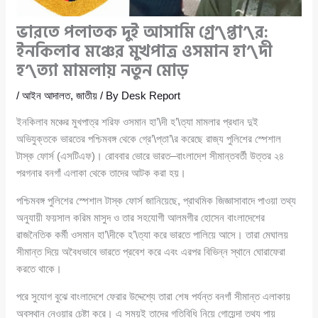
ভারতে পলাতক দুই আসামি গ্রে’\প্তা’\র:
ইনকিলাব মঞ্চের মুখপাত্র ওসমান হা’\দী
হ’\ত্যা মামলায় নতুন মোড়
/
আইন আদালত
,
জাতীয়
/ By
Desk Report
ইনকিলাব মঞ্চের মুখপাত্র শরিফ ওসমান হা’\দী হ’\ত্যা মামলার প্রধান দুই
অভিযুক্তকে ভারতের পশ্চিমবঙ্গ থেকে গ্রে’\প্তা’\র করেছে রাজ্য পুলিশের স্পেশাল
টাস্ক ফোর্স (এসটিএফ)। রোববার ভোরে ভারত–বাংলাদেশ সীমান্তবর্তী উত্তর ২৪
পরগনার বনগাঁ এলাকা থেকে তাদের আটক করা হয়।
পশ্চিমবঙ্গ পুলিশের স্পেশাল টাস্ক ফোর্স জানিয়েছে, প্রাথমিক জিজ্ঞাসাবাদে পাওয়া তথ্য
অনুযায়ী ফয়সাল করিম মাসুদ ও তার সহযোগী আলমগীর হোসেন বাংলাদেশের
রাজনৈতিক কর্মী ওসমান হা’\দীকে হ’\ত্যা করে ভারতে পালিয়ে আসে। তারা মেঘালয়
সীমান্ত দিয়ে অবৈধভাবে ভারতে প্রবেশ করে এবং এরপর বিভিন্ন স্থানে ঘোরাফেরা
করতে থাকে।
পরে সুযোগ বুঝে বাংলাদেশে ফেরার উদ্দেশ্যে তারা শেষ পর্যন্ত বনগাঁ সীমান্ত এলাকায়
অবস্থান নেওয়ার চেষ্টা করে। এ সময়ই তাদের গতিবিধি নিয়ে গোয়েন্দা তথ্য পায়