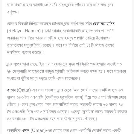
বাকি চারটি জাহাজ আগামী ১৪ মার্চের মধ্যে বন্দরে পৌঁছাবে বলে জানিয়েছে বন্দর
কর্তৃপক্ষ।
রোববার বিষয়টি নিশ্চিত করেছেন চট্টগ্রাম বন্দর কর্তৃপক্ষের সচিব
রেফায়েত হামিম
(Refayet Hamim)। তিনি জানান, জ্বালানিবাহী জাহাজগুলোর পাশাপাশি
অন্যান্য পণ্য নিয়ে আরও সাতটি জাহাজ হরমুজ প্রণালি পেরিয়ে ইতোমধ্যে
বাংলাদেশের সমুদ্রসীমায় এসেছে। ফলে সব মিলিয়ে মোট ১৫টি জাহাজ দেশের
জলসীমায় প্রবেশ করেছে।
বন্দর সূত্রে জানা গেছে, ইরান ও মধ্যপ্রাচ্যে যুদ্ধ পরিস্থিতি শুরু হওয়ার আগেই গত
২৮ ফেব্রুয়ারি জাহাজগুলো হরমুজ প্রণালি অতিক্রম করতে সক্ষম হয়। ফলে সম্ভাব্য
সংঘাত বা ঝুঁকির মধ্যে পড়তে হয়নি এসব জাহাজকে।
কাতার
(Qatar)-এর লাস লাফফান বন্দর থেকে ‘আল জোর’ নামের একটি জাহাজ ৬৩
হাজার ৩৮৩ টন এলএনজি (তরলীকৃত প্রাকৃতিক গ্যাস) নিয়ে গত ৩ মার্চ চট্টগ্রাম বন্দরে
পৌঁছায়। একই বন্দর থেকে ‘আল জাসসাসিয়া’ নামের আরেকটি জাহাজ ৬৩ হাজার ৭৫
টন এলএনজি নিয়ে গত ৫ মার্চ বন্দরে এসেছে। এছাড়া ‘লুসাইল’ নামের আরেকটি জাহাজ
৬২ হাজার ৯৮৭ টন এলএনজি বহন করে চট্টগ্রাম বন্দরে পৌঁছেছে।
অন্যদিকে
ওমান
(Oman)-এর সোহার বন্দর থেকে ‘এলপিজি সেভান’ নামের একটি