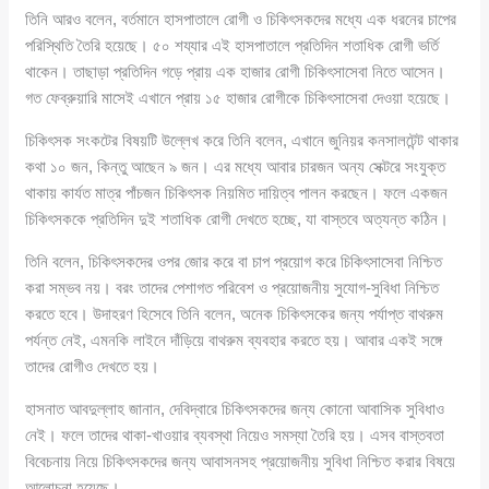
তিনি আরও বলেন, বর্তমানে হাসপাতালে রোগী ও চিকিৎসকদের মধ্যে এক ধরনের চাপের
পরিস্থিতি তৈরি হয়েছে। ৫০ শয্যার এই হাসপাতালে প্রতিদিন শতাধিক রোগী ভর্তি
থাকেন। তাছাড়া প্রতিদিন গড়ে প্রায় এক হাজার রোগী চিকিৎসাসেবা নিতে আসেন।
গত ফেব্রুয়ারি মাসেই এখানে প্রায় ১৫ হাজার রোগীকে চিকিৎসাসেবা দেওয়া হয়েছে।
চিকিৎসক সংকটের বিষয়টি উল্লেখ করে তিনি বলেন, এখানে জুনিয়র কনসালটেন্ট থাকার
কথা ১০ জন, কিন্তু আছেন ৯ জন। এর মধ্যে আবার চারজন অন্য সেক্টরে সংযুক্ত
থাকায় কার্যত মাত্র পাঁচজন চিকিৎসক নিয়মিত দায়িত্ব পালন করছেন। ফলে একজন
চিকিৎসককে প্রতিদিন দুই শতাধিক রোগী দেখতে হচ্ছে, যা বাস্তবে অত্যন্ত কঠিন।
তিনি বলেন, চিকিৎসকদের ওপর জোর করে বা চাপ প্রয়োগ করে চিকিৎসাসেবা নিশ্চিত
করা সম্ভব নয়। বরং তাদের পেশাগত পরিবেশ ও প্রয়োজনীয় সুযোগ-সুবিধা নিশ্চিত
করতে হবে। উদাহরণ হিসেবে তিনি বলেন, অনেক চিকিৎসকের জন্য পর্যাপ্ত বাথরুম
পর্যন্ত নেই, এমনকি লাইনে দাঁড়িয়ে বাথরুম ব্যবহার করতে হয়। আবার একই সঙ্গে
তাদের রোগীও দেখতে হয়।
হাসনাত আবদুল্লাহ জানান, দেবিদ্বারে চিকিৎসকদের জন্য কোনো আবাসিক সুবিধাও
নেই। ফলে তাদের থাকা-খাওয়ার ব্যবস্থা নিয়েও সমস্যা তৈরি হয়। এসব বাস্তবতা
বিবেচনায় নিয়ে চিকিৎসকদের জন্য আবাসনসহ প্রয়োজনীয় সুবিধা নিশ্চিত করার বিষয়ে
আলোচনা হয়েছে।