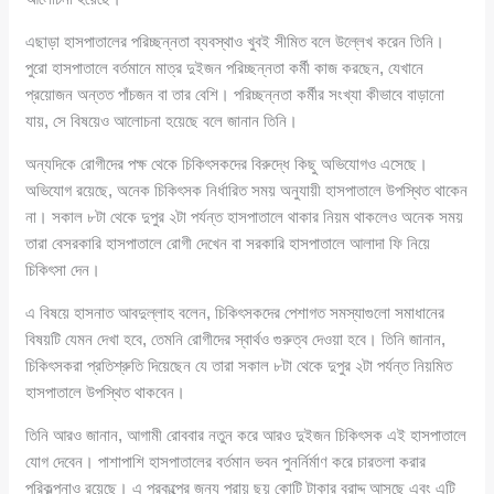
এছাড়া হাসপাতালের পরিচ্ছন্নতা ব্যবস্থাও খুবই সীমিত বলে উল্লেখ করেন তিনি।
পুরো হাসপাতালে বর্তমানে মাত্র দুইজন পরিচ্ছন্নতা কর্মী কাজ করছেন, যেখানে
প্রয়োজন অন্তত পাঁচজন বা তার বেশি। পরিচ্ছন্নতা কর্মীর সংখ্যা কীভাবে বাড়ানো
যায়, সে বিষয়েও আলোচনা হয়েছে বলে জানান তিনি।
অন্যদিকে রোগীদের পক্ষ থেকে চিকিৎসকদের বিরুদ্ধে কিছু অভিযোগও এসেছে।
অভিযোগ রয়েছে, অনেক চিকিৎসক নির্ধারিত সময় অনুযায়ী হাসপাতালে উপস্থিত থাকেন
না। সকাল ৮টা থেকে দুপুর ২টা পর্যন্ত হাসপাতালে থাকার নিয়ম থাকলেও অনেক সময়
তারা বেসরকারি হাসপাতালে রোগী দেখেন বা সরকারি হাসপাতালে আলাদা ফি নিয়ে
চিকিৎসা দেন।
এ বিষয়ে হাসনাত আবদুল্লাহ বলেন, চিকিৎসকদের পেশাগত সমস্যাগুলো সমাধানের
বিষয়টি যেমন দেখা হবে, তেমনি রোগীদের স্বার্থও গুরুত্ব দেওয়া হবে। তিনি জানান,
চিকিৎসকরা প্রতিশ্রুতি দিয়েছেন যে তারা সকাল ৮টা থেকে দুপুর ২টা পর্যন্ত নিয়মিত
হাসপাতালে উপস্থিত থাকবেন।
তিনি আরও জানান, আগামী রোববার নতুন করে আরও দুইজন চিকিৎসক এই হাসপাতালে
যোগ দেবেন। পাশাপাশি হাসপাতালের বর্তমান ভবন পুনর্নির্মাণ করে চারতলা করার
পরিকল্পনাও রয়েছে। এ প্রকল্পের জন্য প্রায় ছয় কোটি টাকার বরাদ্দ আসছে এবং এটি