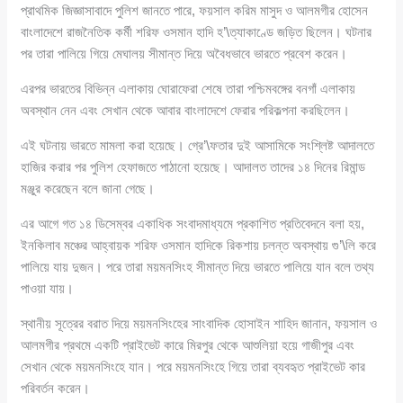
প্রাথমিক জিজ্ঞাসাবাদে পুলিশ জানতে পারে, ফয়সাল করিম মাসুদ ও আলমগীর হোসেন
বাংলাদেশে রাজনৈতিক কর্মী শরিফ ওসমান হাদি হ’\ত্যাকাণ্ডে জড়িত ছিলেন। ঘটনার
পর তারা পালিয়ে গিয়ে মেঘালয় সীমান্ত দিয়ে অবৈধভাবে ভারতে প্রবেশ করেন।
এরপর ভারতের বিভিন্ন এলাকায় ঘোরাফেরা শেষে তারা পশ্চিমবঙ্গের বনগাঁ এলাকায়
অবস্থান নেন এবং সেখান থেকে আবার বাংলাদেশে ফেরার পরিকল্পনা করছিলেন।
এই ঘটনায় ভারতে মামলা করা হয়েছে। গ্রে’\ফতার দুই আসামিকে সংশ্লিষ্ট আদালতে
হাজির করার পর পুলিশ হেফাজতে পাঠানো হয়েছে। আদালত তাদের ১৪ দিনের রিমান্ড
মঞ্জুর করেছেন বলে জানা গেছে।
এর আগে গত ১৪ ডিসেম্বর একাধিক সংবাদমাধ্যমে প্রকাশিত প্রতিবেদনে বলা হয়,
ইনকিলাব মঞ্চের আহ্বায়ক শরিফ ওসমান হাদিকে রিকশায় চলন্ত অবস্থায় গু’\লি করে
পালিয়ে যায় দুজন। পরে তারা ময়মনসিংহ সীমান্ত দিয়ে ভারতে পালিয়ে যান বলে তথ্য
পাওয়া যায়।
স্থানীয় সূত্রের বরাত দিয়ে ময়মনসিংহের সাংবাদিক হোসাইন শাহিদ জানান, ফয়সাল ও
আলমগীর প্রথমে একটি প্রাইভেট কারে মিরপুর থেকে আশুলিয়া হয়ে গাজীপুর এবং
সেখান থেকে ময়মনসিংহে যান। পরে ময়মনসিংহে গিয়ে তারা ব্যবহৃত প্রাইভেট কার
পরিবর্তন করেন।