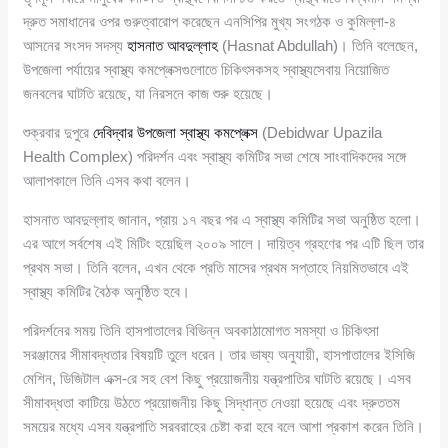
দ্রুত সমাধানের ওপর গুরুত্বারোপ করেছেন এনসিপির মুখ্য সংগঠক ও কুমিল্লা-৪
আসনের সংসদ সদস্য
হাসনাত আবদুল্লাহ
(Hasnat Abdullah)। তিনি বলেছেন,
উপজেলা পর্যায়ের স্বাস্থ্য কমপ্লেক্সগুলোতে চিকিৎসকসহ স্বাস্থ্যসেবায় নিয়োজিত
জনবলের ঘাটতি রয়েছে, যা নিরসনে কাজ শুরু হয়েছে।
শুক্রবার দুপুরে
দেবিদ্বার উপজেলা স্বাস্থ্য কমপ্লেক্স
(Debidwar Upazila
Health Complex) পরিদর্শন এবং স্বাস্থ্য কমিটির সভা শেষে সাংবাদিকদের সঙ্গে
আলাপকালে তিনি এসব কথা বলেন।
হাসনাত আবদুল্লাহ জানান, প্রায় ১৭ বছর পর এ স্বাস্থ্য কমিটির সভা অনুষ্ঠিত হলো।
এর আগে সর্বশেষ এই মিটিং হয়েছিল ২০০৯ সালে। দায়িত্ব গ্রহণের পর এটি ছিল তার
প্রথম সভা। তিনি বলেন, এখন থেকে প্রতি মাসের প্রথম সপ্তাহে নিয়মিতভাবে এই
স্বাস্থ্য কমিটির বৈঠক অনুষ্ঠিত হবে।
পরিদর্শনের সময় তিনি হাসপাতালের বিভিন্ন অবকাঠামোগত সমস্যা ও চিকিৎসা
সরঞ্জামের সীমাবদ্ধতার বিষয়টি তুলে ধরেন। তার ভাষ্য অনুযায়ী, হাসপাতালের ইসিজি
মেশিন, ডিজিটাল এক্স-রে সহ বেশ কিছু প্রয়োজনীয় যন্ত্রপাতির ঘাটতি রয়েছে। এসব
সীমাবদ্ধতা কাটিয়ে উঠতে প্রয়োজনীয় কিছু সিদ্ধান্ত নেওয়া হয়েছে এবং দ্রুততম
সময়ের মধ্যে এসব যন্ত্রপাতি সরবরাহের চেষ্টা করা হবে বলে আশা প্রকাশ করেন তিনি।