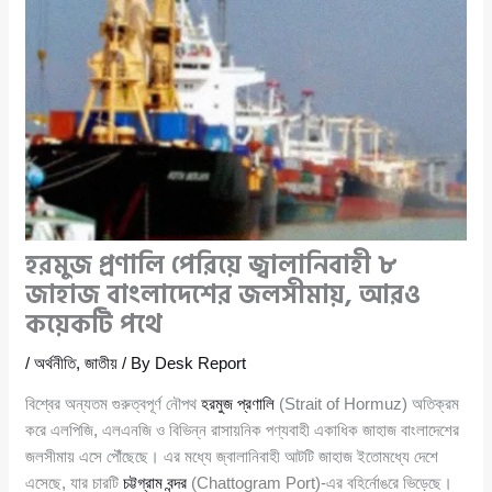
হরমুজ প্রণালি পেরিয়ে জ্বালানিবাহী ৮
জাহাজ বাংলাদেশের জলসীমায়, আরও
কয়েকটি পথে
/
অর্থনীতি
,
জাতীয়
/ By
Desk Report
বিশ্বের অন্যতম গুরুত্বপূর্ণ নৌপথ
হরমুজ প্রণালি
(Strait of Hormuz) অতিক্রম
করে এলপিজি, এলএনজি ও বিভিন্ন রাসায়নিক পণ্যবাহী একাধিক জাহাজ বাংলাদেশের
জলসীমায় এসে পৌঁছেছে। এর মধ্যে জ্বালানিবাহী আটটি জাহাজ ইতোমধ্যে দেশে
এসেছে, যার চারটি
চট্টগ্রাম বন্দর
(Chattogram Port)-এর বহির্নোঙরে ভিড়েছে।