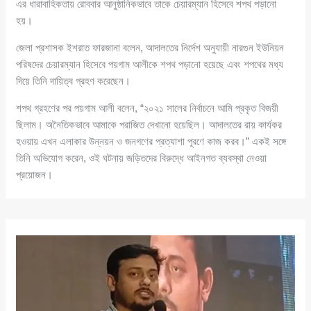
এর ধারাবাহিকতায় রোববার আনুষ্ঠানিকভাবে তাকে চেয়ারম্যান হিসেবে শপথ পড়ানো
হয়।
জেলা প্রশাসক ইশরাত ফারজানা বলেন, আদালতের নির্দেশ অনুযায়ী নারগুন ইউনিয়ন
পরিষদের চেয়ারম্যান হিসেবে পয়গাম আলীকে শপথ পড়ানো হয়েছে এবং শপথের মধ্য
দিয়ে তিনি দায়িত্ব গ্রহণ করেছেন।
শপথ গ্রহণের পর পয়গাম আলী বলেন, “২০২১ সালের নির্বাচনে আমি প্রকৃত বিজয়ী
ছিলাম। অনৈতিকভাবে আমাকে পরাজিত দেখানো হয়েছিল। আদালতের রায় কার্যকর
হওয়ায় এখন এলাকার উন্নয়ন ও জনগণের প্রত্যাশা পূরণে কাজ করব।” একই সঙ্গে
তিনি অভিযোগ করেন, ওই ঘটনায় জড়িতদের বিরুদ্ধে আইনগত ব্যবস্থা নেওয়া
প্রয়োজন।