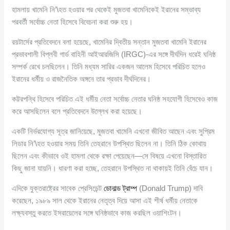
হামলায় খামেনি নি’\হত হওয়ার পর থেকেই মুজতবা খামেনিকেই ইরানের সম্ভাব্য
পরবর্তী সর্বোচ্চ নেতা হিসেবে বিবেচনা করা শুরু হয়।
রয়টার্সের প্রতিবেদনে বলা হয়েছে, খামেনির দ্বিতীয় সন্তান মুজতবা খামেনি ইরানের
প্রভাবশালী বিপ্লবী গার্ড বাহিনী আইআরজিসি (IRGC)-এর সঙ্গে দীর্ঘদিন ধরেই ঘনিষ্ঠ
সম্পর্ক রেখে চলছিলেন। তিনি মধ্যম সারির একজন আলেম হিসেবে পরিচিত হলেও
ইরানের ধর্মীয় ও রাজনৈতিক অঙ্গনে তার প্রভাব দীর্ঘদিনের।
কট্টরপন্থি হিসেবে পরিচিত এই ধর্মীয় নেতা সর্বোচ্চ নেতার ঘনিষ্ঠ সহযোগী হিসেবেও কাজ
করে আসছিলেন বলে প্রতিবেদনে উল্লেখ করা হয়েছে।
একটি নির্ভরযোগ্য সূত্র জানিয়েছে, মুজতবা খামেনি এখনো জীবিত আছেন এবং সুপ্রিম
লিডার নি’\হত হওয়ার সময় তিনি তেহরানে উপস্থিত ছিলেন না। তিনি ঠিক কোথায়
ছিলেন এবং কীভাবে ওই হামলা থেকে রক্ষা পেয়েছেন—সে বিষয়ে এখনো বিস্তারিত
কিছু জানা যায়নি। ধারণা করা হচ্ছে, তেহরানে উপস্থিত না থাকায়ই তিনি বেঁচে যান।
এদিকে যুক্তরাষ্ট্রের সাবেক প্রেসিডেন্ট
ডোনাল্ড ট্রাম্প
(Donald Trump) দাবি
করেছেন, ১৯৮৯ সাল থেকে ইরানের নেতৃত্ব দিয়ে আসা এই শীর্ষ ধর্মীয় নেতাকে
লক্ষ্যবস্তু করতে ইসরায়েলের সঙ্গে ঘনিষ্ঠভাবে কাজ করছিল ওয়াশিংটন।