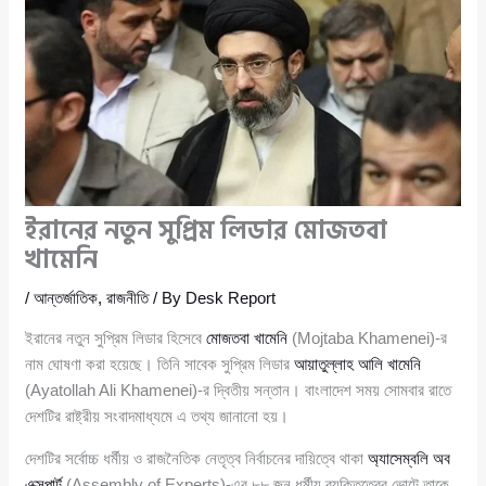
ইরানের নতুন সুপ্রিম লিডার মোজতবা
খামেনি
/
আন্তর্জাতিক
,
রাজনীতি
/ By
Desk Report
ইরানের নতুন সুপ্রিম লিডার হিসেবে
মোজতবা খামেনি
(Mojtaba Khamenei)-র
নাম ঘোষণা করা হয়েছে। তিনি সাবেক সুপ্রিম লিডার
আয়াতুল্লাহ আলি খামেনি
(Ayatollah Ali Khamenei)-র দ্বিতীয় সন্তান। বাংলাদেশ সময় সোমবার রাতে
দেশটির রাষ্ট্রীয় সংবাদমাধ্যমে এ তথ্য জানানো হয়।
দেশটির সর্বোচ্চ ধর্মীয় ও রাজনৈতিক নেতৃত্ব নির্বাচনের দায়িত্বে থাকা
অ্যাসেম্বলি অব
এক্সপার্ট
(Assembly of Experts)-এর ৮৮ জন ধর্মীয় ব্যক্তিত্বের ভোটে তাকে