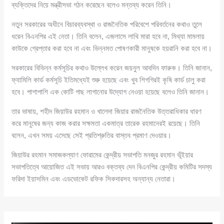
ব্যক্তিদের নিয়ে মন্ত্রীসভা গঠন করেছেন বলেও মন্তব্য করেন তিনি।
নতুন সরকারের অধীনে বিচারব্যবস্থা ও রাজনৈতিক পরিবেশে পরিবর্তনের কথাও তুলে
ধরেন বিএনপির এই নেতা। তিনি বলেন, এজলাসে লাথি মারা হবে না, মিথ্যা মামলায়
কাউকে গ্রেপ্তার করা হবে না এবং ভিন্নমত পোষণকারী মানুষকে হয়রানি করা হবে না।
সরকারের বিভিন্ন কর্মসূচির কথাও উল্লেখ করেন জয়নুল আবদিন ফারুক। তিনি জানান,
ফ্যামিলি কার্ড কর্মসূচি ইতিমধ্যেই শুরু হয়েছে এবং খুব শিগগিরই কৃষি কার্ড চালু করা
হবে। পাশাপাশি এক কোটি গাছ লাগানোর উদ্যোগ নেওয়া হয়েছে বলেও তিনি জানান।
তার ভাষায়, শহীদ জিয়াউর রহমান ও খালেদা জিয়ার রাজনৈতিক উত্তরাধিকার ধারণ
করে মানুষের জন্য কাজ করার সক্ষমতা একমাত্র তারেক রহমানেরই রয়েছে। তিনি
বলেন, এখন সময় এসেছে সেই প্রতিশ্রুতির বাস্তব প্রমাণ দেওয়ার।
জিয়াউর রহমান সমাজকল্যাণ ফোরামের কেন্দ্রীয় সভাপতি মনজুর রহমান ভূঁইয়ার
সভাপতিত্বে আয়োজিত এই সভায় আরও বক্তব্য দেন বিএনপির কেন্দ্রীয় কমিটির সদস্য
ফরিদা ইয়াসমিন এবং এডভোকেট রফিক সিকদারসহ অন্যান্য নেতারা।