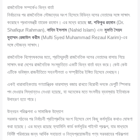
রাজনৈতিক সম্পর্কেও ভিন্ন বার্তা
নির্বাচনের পর রাজনৈতিক সৌজন্যের অংশ হিসেবে বিভিন্ন দলের নেতাদের সঙ্গে সাক্ষাৎ
করেছেন প্রধানমন্ত্রী তারেক রহমান। এর মধ্যে রয়েছে
ডা. শফিকুর রহমান
(Dr.
Shafiqur Rahman),
নাহিদ ইসলাম
(Nahid Islam) এবং
মুফতি সৈয়দ
মুহাম্মদ রেজাউল করীম
(Mufti Syed Muhammad Rezaul Karim)-এর
সঙ্গে সৌজন্য সাক্ষাৎ।
রাজনৈতিক বিশ্লেষকদের মতে, প্রতিদ্বন্দ্বী রাজনৈতিক দলের নেতাদের বাসায় গিয়ে
সাক্ষাৎ করা দেশের রাজনৈতিক সংস্কৃতিতে একটি ভিন্ন বার্তা বহন করে। কেউ কেউ
এটিকে ভবিষ্যৎ রাজনীতিতে সহনশীলতা ও সম্প্রীতির ইঙ্গিত হিসেবে দেখছেন।
একই ধারাবাহিকতায় গণতান্ত্রিক ভারসাম্য বজায় রাখতে বিরোধী দলকে ডেপুটি স্পিকার
পদ দেওয়ার সিদ্ধান্তও নেওয়া হয়েছে, যা অনেকের মতে সংসদীয় ব্যবস্থায় ইতিবাচক
উদাহরণ হতে পারে।
উন্নয়ন পরিকল্পনা ও সামাজিক উদ্যোগ
সরকার গঠনের পর নির্বাচনী প্রতিশ্রুতির অংশ হিসেবে বেশ কিছু কর্মসূচির কথাও ঘোষণা
করা হয়েছে। এর মধ্যে রয়েছে ফ্যামিলি কার্ড কর্মসূচির পাইলট প্রকল্প, যার মাধ্যমে
নির্দিষ্ট পরিবারের জন্য আর্থিক সহায়তা ও নিত্যপ্রয়োজনীয় পণ্য সরবরাহের পরিকল্পনা