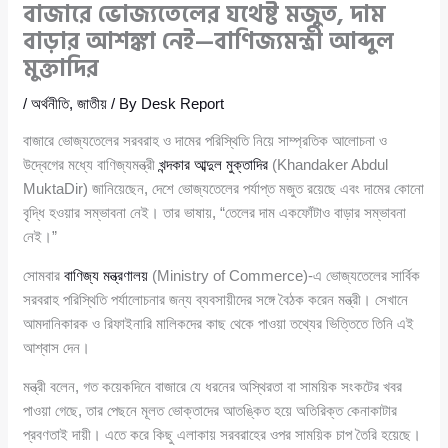
বাজারে ভোজ্যতেলের যথেষ্ট মজুত, দাম
বাড়ার আশঙ্কা নেই—বাণিজ্যমন্ত্রী আব্দুল
মুক্তাদির
/
অর্থনীতি
,
জাতীয়
/ By
Desk Report
বাজারে ভোজ্যতেলের সরবরাহ ও দামের পরিস্থিতি নিয়ে সাম্প্রতিক আলোচনা ও
উদ্বেগের মধ্যে বাণিজ্যমন্ত্রী
খন্দকার আব্দুল মুক্তাদির
(Khandaker Abdul
MuktaDir) জানিয়েছেন, দেশে ভোজ্যতেলের পর্যাপ্ত মজুত রয়েছে এবং দামের কোনো
বৃদ্ধি হওয়ার সম্ভাবনা নেই। তার ভাষায়, “তেলের দাম একফোঁটাও বাড়ার সম্ভাবনা
নেই।”
সোমবার
বাণিজ্য মন্ত্রণালয়
(Ministry of Commerce)-এ ভোজ্যতেলের সার্বিক
সরবরাহ পরিস্থিতি পর্যালোচনার জন্য ব্যবসায়ীদের সঙ্গে বৈঠক করেন মন্ত্রী। সেখানে
আমদানিকারক ও রিফাইনারি মালিকদের কাছ থেকে পাওয়া তথ্যের ভিত্তিতে তিনি এই
আশ্বাস দেন।
মন্ত্রী বলেন, গত কয়েকদিনে বাজারে যে ধরনের অস্থিরতা বা সাময়িক সংকটের খবর
পাওয়া গেছে, তার পেছনে মূলত ভোক্তাদের আতঙ্কিত হয়ে অতিরিক্ত কেনাকাটার
প্রবণতাই দায়ী। এতে করে কিছু এলাকায় সরবরাহের ওপর সাময়িক চাপ তৈরি হয়েছে।