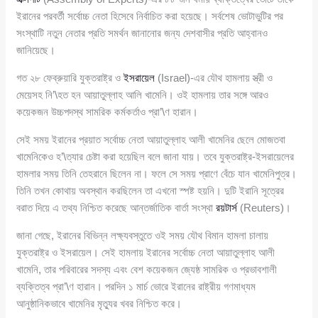
ইরানের পরবর্তী সর্বোচ্চ নেতা হিসেবে নির্বাচিত করা হয়েছে। সর্বশেষ ভোটাভুটির পর
সংস্থাটি নতুন নেতার প্রতি সমর্থন জানানোর জন্য দেশবাসীর প্রতি আহ্বানও
জানিয়েছে।
গত ২৮ ফেব্রুয়ারি যুক্তরাষ্ট্র ও
ইসরায়েল
(Israel)-এর যৌথ হামলায় স্ত্রী ও
মেয়েসহ নি’\হত হন আয়াতুল্লাহ আলি খামেনি। ওই হামলায় তার সঙ্গে আরও
কয়েকজন উচ্চপদস্থ সামরিক কর্মকর্তাও প্রা’\ণ হারান।
সেই সময় ইরানের প্রয়াত সর্বোচ্চ নেতা আয়াতুল্লাহ আলী খামেনির ছেলে মোজতবা
খামেনিকেও হ’\ত্যার চেষ্টা করা হয়েছিল বলে জানা যায়। তবে যুক্তরাষ্ট্র-ইসরায়েলের
হামলার সময় তিনি তেহরানে ছিলেন না। ফলে সে সময় প্রাণে বেঁচে যান খামেনিপুত্র।
তিনি তখন কোথায় অবস্থান করছিলেন তা এখনো স্পষ্ট হয়নি। দুটি ইরানি সূত্রের
বরাত দিয়ে এ তথ্য নিশ্চিত করেছে আন্তর্জাতিক বার্তা সংস্থা
রয়টার্স
(Reuters)।
জানা গেছে, ইরানের বিভিন্ন লক্ষ্যবস্তুতে ওই সময় যৌথ বিমান হামলা চালায়
যুক্তরাষ্ট্র ও ইসরায়েল। সেই হামলায় ইরানের সর্বোচ্চ নেতা আয়াতুল্লাহ আলী
খামেনি, তার পরিবারের সদস্য এবং বেশ কয়েকজন জ্যেষ্ঠ সামরিক ও প্রভাবশালী
ব্যক্তিত্ব প্রা’\ণ হারান। পরদিন ১ মার্চ ভোরে ইরানের রাষ্ট্রীয় গণমাধ্যম
আনুষ্ঠানিকভাবে খামেনির মৃত্যুর খবর নিশ্চিত করে।