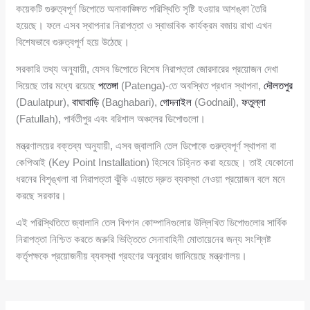
কয়েকটি গুরুত্বপূর্ণ ডিপোতে অনাকাঙ্ক্ষিত পরিস্থিতি সৃষ্টি হওয়ার আশঙ্কা তৈরি
হয়েছে। ফলে এসব স্থাপনার নিরাপত্তা ও স্বাভাবিক কার্যক্রম বজায় রাখা এখন
বিশেষভাবে গুরুত্বপূর্ণ হয়ে উঠেছে।
সরকারি তথ্য অনুযায়ী, যেসব ডিপোতে বিশেষ নিরাপত্তা জোরদারের প্রয়োজন দেখা
দিয়েছে তার মধ্যে রয়েছে
পতেঙ্গা
(Patenga)-তে অবস্থিত প্রধান স্থাপনা,
দৌলতপুর
(Daulatpur),
বাঘাবাড়ি
(Baghabari),
গোদনাইল
(Godnail),
ফতুল্লা
(Fatullah), পার্বতীপুর এবং বরিশাল অঞ্চলের ডিপোগুলো।
মন্ত্রণালয়ের বক্তব্য অনুযায়ী, এসব জ্বালানি তেল ডিপোকে গুরুত্বপূর্ণ স্থাপনা বা
কেপিআই (Key Point Installation) হিসেবে চিহ্নিত করা হয়েছে। তাই যেকোনো
ধরনের বিশৃঙ্খলা বা নিরাপত্তা ঝুঁকি এড়াতে দ্রুত ব্যবস্থা নেওয়া প্রয়োজন বলে মনে
করছে সরকার।
এই পরিস্থিতিতে জ্বালানি তেল বিপণন কোম্পানিগুলোর উল্লিখিত ডিপোগুলোর সার্বিক
নিরাপত্তা নিশ্চিত করতে জরুরি ভিত্তিতে সেনাবাহিনী মোতায়েনের জন্য সংশ্লিষ্ট
কর্তৃপক্ষকে প্রয়োজনীয় ব্যবস্থা গ্রহণের অনুরোধ জানিয়েছে মন্ত্রণালয়।