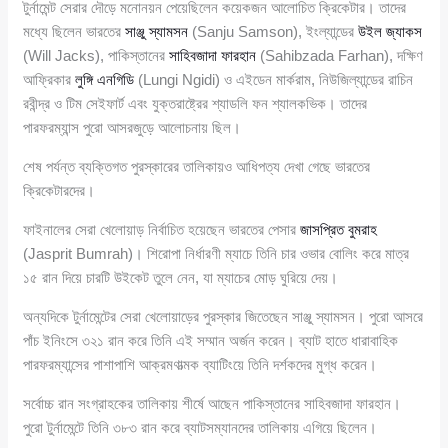
টুর্নামেন্ট সেরার দৌড়ে মনোনয়ন পেয়েছিলেন কয়েকজন আলোচিত ক্রিকেটার। তাদের
মধ্যে ছিলেন ভারতের
সাঞ্জু স্যামসন
(Sanju Samson), ইংল্যান্ডের
উইল জ্যাকস
(Will Jacks), পাকিস্তানের
সাহিবজাদা ফারহান
(Sahibzada Farhan), দক্ষিণ
আফ্রিকার
লুঙ্গি এনগিডি
(Lungi Ngidi) ও এইডেন মার্করাম, নিউজিল্যান্ডের রাচিন
রবীন্দ্র ও টিম সেইফার্ট এবং যুক্তরাষ্ট্রের শ্যাডলি ফন শ্যালকভিক। তাদের
পারফরম্যান্স পুরো আসরজুড়ে আলোচনায় ছিল।
শেষ পর্যন্ত ব্যক্তিগত পুরস্কারের তালিকায়ও আধিপত্য দেখা গেছে ভারতের
ক্রিকেটারদের।
ফাইনালের সেরা খেলোয়াড় নির্বাচিত হয়েছেন ভারতের পেসার
জাসপ্রিত বুমরাহ
(Jasprit Bumrah)। শিরোপা নির্ধারণী ম্যাচে তিনি চার ওভার বোলিং করে মাত্র
১৫ রান দিয়ে চারটি উইকেট তুলে নেন, যা ম্যাচের মোড় ঘুরিয়ে দেয়।
অন্যদিকে টুর্নামেন্টের সেরা খেলোয়াড়ের পুরস্কার জিতেছেন সাঞ্জু স্যামসন। পুরো আসরে
পাঁচ ইনিংসে ৩২১ রান করে তিনি এই সম্মান অর্জন করেন। ব্যাট হাতে ধারাবাহিক
পারফরম্যান্সের পাশাপাশি আক্রমণাত্মক ব্যাটিংয়ে তিনি দর্শকদের মুগ্ধ করেন।
সর্বোচ্চ রান সংগ্রাহকের তালিকায় শীর্ষে আছেন পাকিস্তানের সাহিবজাদা ফারহান।
পুরো টুর্নামেন্টে তিনি ৩৮৩ রান করে ব্যাটসম্যানদের তালিকায় এগিয়ে ছিলেন।