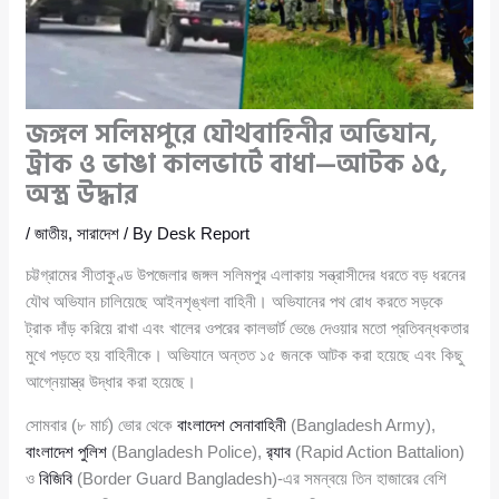
জঙ্গল সলিমপুরে যৌথবাহিনীর অভিযান,
ট্রাক ও ভাঙা কালভার্টে বাধা—আটক ১৫,
অস্ত্র উদ্ধার
/
জাতীয়
,
সারাদেশ
/ By
Desk Report
চট্টগ্রামের সীতাকুণ্ড উপজেলার জঙ্গল সলিমপুর এলাকায় সন্ত্রাসীদের ধরতে বড় ধরনের
যৌথ অভিযান চালিয়েছে আইনশৃঙ্খলা বাহিনী। অভিযানের পথ রোধ করতে সড়কে
ট্রাক দাঁড় করিয়ে রাখা এবং খালের ওপরের কালভার্ট ভেঙে দেওয়ার মতো প্রতিবন্ধকতার
মুখে পড়তে হয় বাহিনীকে। অভিযানে অন্তত ১৫ জনকে আটক করা হয়েছে এবং কিছু
আগ্নেয়াস্ত্র উদ্ধার করা হয়েছে।
সোমবার (৮ মার্চ) ভোর থেকে
বাংলাদেশ সেনাবাহিনী
(Bangladesh Army),
বাংলাদেশ পুলিশ
(Bangladesh Police),
র‍্যাব
(Rapid Action Battalion)
ও
বিজিবি
(Border Guard Bangladesh)-এর সমন্বয়ে তিন হাজারের বেশি