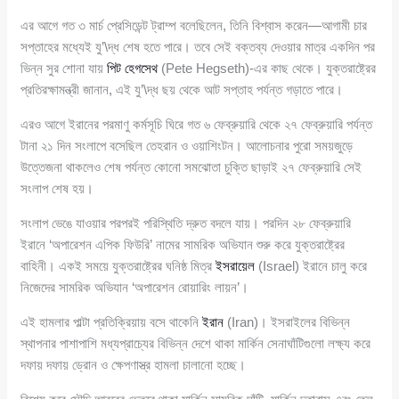
এর আগে গত ৩ মার্চ প্রেসিডেন্ট ট্রাম্প বলেছিলেন, তিনি বিশ্বাস করেন—আগামী চার
সপ্তাহের মধ্যেই যু’\দ্ধ শেষ হতে পারে। তবে সেই বক্তব্য দেওয়ার মাত্র একদিন পর
ভিন্ন সুর শোনা যায়
পিট হেগসেথ
(Pete Hegseth)-এর কাছ থেকে। যুক্তরাষ্ট্রের
প্রতিরক্ষামন্ত্রী জানান, এই যু’\দ্ধ ছয় থেকে আট সপ্তাহ পর্যন্ত গড়াতে পারে।
এরও আগে ইরানের পরমাণু কর্মসূচি ঘিরে গত ৬ ফেব্রুয়ারি থেকে ২৭ ফেব্রুয়ারি পর্যন্ত
টানা ২১ দিন সংলাপে বসেছিল তেহরান ও ওয়াশিংটন। আলোচনার পুরো সময়জুড়ে
উত্তেজনা থাকলেও শেষ পর্যন্ত কোনো সমঝোতা চুক্তি ছাড়াই ২৭ ফেব্রুয়ারি সেই
সংলাপ শেষ হয়।
সংলাপ ভেঙে যাওয়ার পরপরই পরিস্থিতি দ্রুত বদলে যায়। পরদিন ২৮ ফেব্রুয়ারি
ইরানে ‘অপারেশন এপিক ফিউরি’ নামের সামরিক অভিযান শুরু করে যুক্তরাষ্ট্রের
বাহিনী। একই সময়ে যুক্তরাষ্ট্রের ঘনিষ্ঠ মিত্র
ইসরায়েল
(Israel) ইরানে চালু করে
নিজেদের সামরিক অভিযান ‘অপারেশন রোয়ারিং লায়ন’।
এই হামলার পাল্টা প্রতিক্রিয়ায় বসে থাকেনি
ইরান
(Iran)। ইসরাইলের বিভিন্ন
স্থাপনার পাশাপাশি মধ্যপ্রাচ্যের বিভিন্ন দেশে থাকা মার্কিন সেনাঘাঁটিগুলো লক্ষ্য করে
দফায় দফায় ড্রোন ও ক্ষেপণাস্ত্র হামলা চালানো হচ্ছে।