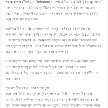
তারেক রহমান
(Tarique Rahman)। দেশের মাটিতে ফিরে ‘আই হ্যাভ অ্যা প্ল্যান’
ঘোষণা করার পর থেকেই বিভিন্ন নীতিগত পদক্ষেপের মাধ্যমে নতুন দিগন্তের কথা
বলছেন তিনি। অনেকেই মনে করছেন, এসব পদক্ষেপ দেশের রাজনৈতিক সংস্কৃতিতে
নতুন মাত্রা যোগ করতে পারে।
রাজনীতির দীর্ঘ পথ পেরিয়ে আজকের এই অবস্থানে পৌঁছানো তারেক রহমানের
জীবনগাথাও নানা ঘটনার সাক্ষী। একসময় বিনা ওয়ারেন্টে বাসা থেকে তুলে নেওয়া, তার
ওপর হামলার পরিকল্পনা এবং মারাত্মকভাবে আহত হওয়ার পর বিদেশে চিকিৎসার জন্য
দেশ ছাড়তে বাধ্য হওয়া—এসব ঘটনার পর অনেকেই ধারণা করেননি যে ভবিষ্যতে তার
হাত ধরেই দেশের নেতৃত্বে নতুন অধ্যায় শুরু হতে পারে।
শপথ গ্রহণের প্রথম দিনেই তিনি একটি আলোচিত ঘোষণা দেন—বিএনপির কোনো
সংসদ সদস্য শুল্কমুক্ত গাড়ি বা সরকারি প্লট গ্রহণ করবেন না। এরপর
ধারাবাহিকভাবে কিছু সিদ্ধান্ত সামনে আসে, যেগুলো অনেকের কাছে নজিরবিহীন বলে
মনে হয়েছে।
প্রধানমন্ত্রীর চলাচলে বদলে যাওয়া দৃশ্য
বাংলাদেশে দীর্ঘদিন ধরে প্রধানমন্ত্রীর যাতায়াত মানেই ছিলো ব্যাপক নিরাপত্তা
ব্যবস্থা, দীর্ঘ যানজট এবং সাধারণ মানুষের দুর্ভোগ। প্রধানমন্ত্রীর গাড়িবহর যাওয়ার
আগে অনেক সড়কে যান চলাচল বন্ধ রাখা হতো। সড়কের দুই পাশে অবস্থান নিতেন