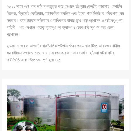
২০২২ সালে এই খাস জমি দখলমুক্ত করে সেখানে চট্টগ্রাম কেন্দ্রীয় কারাগার, স্পোর্টস
ভিলেজ, ক্রিকেট স্টেডিয়াম, আইকনিক মসজিদ এবং ইকো পার্ক নির্মাণের পরিকল্পনা নেয়
সরকার। তবে উচ্ছেদ অভিযানে একাধিকবার বাধার মুখে পড়ে প্রশাসন ও আইনশৃঙ্খলা
বাহিনী। পরে সেখানে পাহাড় ব্যবস্থাপনা ক্যাম্প ও চেকপোস্ট স্থাপন করে জেলা
প্রশাসন।
২০২৪ সালের ৫ আগস্টের রাজনৈতিক পটপরিবর্তনের পর এলাকাটিতে আবারও স্থানীয়
সন্ত্রাসীদের তৎপরতা বেড়ে যায়। এরপর কয়েক দফা সংঘর্ষ ও হ’\ত্যা ঘটনা ঘটায়
পরিস্থিতি আরও উত্তেজনাপূর্ণ হয়ে ওঠে।