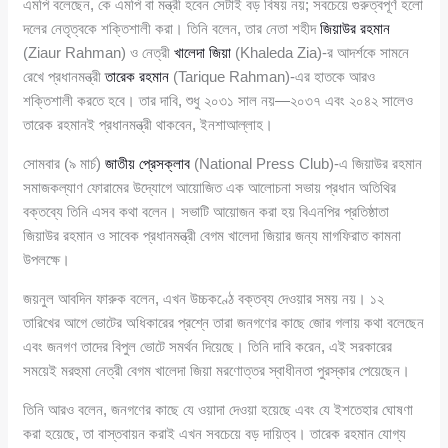
এমপি বলেছেন, কে এমপি বা মন্ত্রী হবেন সেটাই বড় বিষয় নয়; সবচেয়ে গুরুত্বপূর্ণ হলো
দলের নেতৃত্বকে শক্তিশালী করা। তিনি বলেন, তার নেতা শহীদ
জিয়াউর রহমান
(Ziaur Rahman) ও নেত্রী
খালেদা জিয়া
(Khaleda Zia)-র আদর্শকে সামনে
রেখে প্রধানমন্ত্রী
তারেক রহমান
(Tarique Rahman)-এর হাতকে আরও
শক্তিশালী করতে হবে। তার দাবি, শুধু ২০৩১ সাল নয়—২০৩৭ এবং ২০৪২ সালেও
তারেক রহমানই প্রধানমন্ত্রী থাকবেন, ইনশাআল্লাহ।
সোমবার (৯ মার্চ)
জাতীয় প্রেসক্লাব
(National Press Club)-এ জিয়াউর রহমান
সমাজকল্যাণ ফোরামের উদ্যোগে আয়োজিত এক আলোচনা সভায় প্রধান অতিথির
বক্তব্যে তিনি এসব কথা বলেন। সভাটি আয়োজন করা হয় বিএনপির প্রতিষ্ঠাতা
জিয়াউর রহমান ও সাবেক প্রধানমন্ত্রী বেগম খালেদা জিয়ার জন্য মাগফিরাত কামনা
উপলক্ষে।
জয়নুল আবদিন ফারুক বলেন, এখন উচ্চকণ্ঠে বক্তব্য দেওয়ার সময় নয়। ১২
তারিখের আগে ভোটের অধিকারের প্রশ্নে তারা জনগণের কাছে জোর গলায় কথা বলেছেন
এবং জনগণ তাদের বিপুল ভোটে সমর্থন দিয়েছে। তিনি দাবি করেন, এই সরকারের
সময়েই মরহুমা নেত্রী বেগম খালেদা জিয়া মরণোত্তর স্বাধীনতা পুরস্কার পেয়েছেন।
তিনি আরও বলেন, জনগণের কাছে যে ওয়াদা দেওয়া হয়েছে এবং যে ইশতেহার ঘোষণা
করা হয়েছে, তা বাস্তবায়ন করাই এখন সবচেয়ে বড় দায়িত্ব। তারেক রহমান যোগ্য