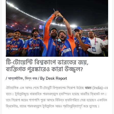
টি-টোয়েন্টি বিশ্বকাপে ভারতের জয়,
ব্যক্তিগত পুরস্কারেও কারা উজ্জ্বল?
/
আন্তর্জাতিক
,
ভিন্ন খবর
/ By
Desk Report
ঐতিহাসিক এক আসর শেষে টি-টোয়েন্টি বিশ্বকাপের শিরোপা উঠেছে
ভারত
(India)-এর
হাতে। টুর্নামেন্টজুড়ে ধারাবাহিক পারফরম্যান্সে চ্যাম্পিয়ন হয়েছে ভারতীয় ক্রিকেট দল।
তবে শিরোপা জয়ের পাশাপাশি পুরো আসরে বিভিন্ন ক্যাটাগরিতে সেরা হয়েছেন একাধিক
ক্রিকেটার, যাদের পারফরম্যান্স টুর্নামেন্টকে আরও প্রতিদ্বন্দ্বিতাপূর্ণ করে তুলেছে।