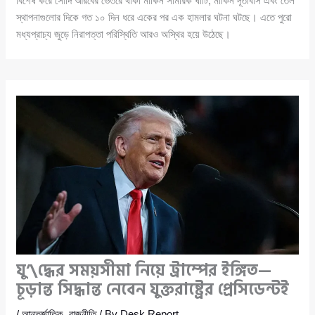
বিশেষ করে সৌদি আরবের ভেতরে থাকা মার্কিন সামরিক ঘাঁটি, মার্কিন দূতাবাস এবং তেল
স্থাপনাগুলোর দিকে গত ১০ দিন ধরে একের পর এক হামলার ঘটনা ঘটছে। এতে পুরো
মধ্যপ্রাচ্য জুড়ে নিরাপত্তা পরিস্থিতি আরও অস্থির হয়ে উঠেছে।
যু’\দ্ধের সময়সীমা নিয়ে ট্রাম্পের ইঙ্গিত—
চূড়ান্ত সিদ্ধান্ত নেবেন যুক্তরাষ্ট্রের প্রেসিডেন্টই
/
আন্তর্জাতিক
,
রাজনীতি
/ By
Desk Report