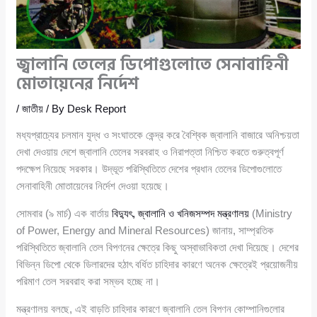
জ্বালানি তেলের ডিপোগুলোতে সেনাবাহিনী
মোতায়েনের নির্দেশ
/
জাতীয়
/ By
Desk Report
মধ্যপ্রাচ্যের চলমান যুদ্ধ ও সংঘাতকে কেন্দ্র করে বৈশ্বিক জ্বালানি বাজারে অনিশ্চয়তা
দেখা দেওয়ায় দেশে জ্বালানি তেলের সরবরাহ ও নিরাপত্তা নিশ্চিত করতে গুরুত্বপূর্ণ
পদক্ষেপ নিয়েছে সরকার। উদ্ভূত পরিস্থিতিতে দেশের প্রধান তেলের ডিপোগুলোতে
সেনাবাহিনী মোতায়েনের নির্দেশ দেওয়া হয়েছে।
সোমবার (৯ মার্চ) এক বার্তায়
বিদ্যুৎ, জ্বালানি ও খনিজসম্পদ মন্ত্রণালয়
(Ministry
of Power, Energy and Mineral Resources) জানায়, সাম্প্রতিক
পরিস্থিতিতে জ্বালানি তেল বিপণনের ক্ষেত্রে কিছু অস্বাভাবিকতা দেখা দিয়েছে। দেশের
বিভিন্ন ডিপো থেকে ডিলারদের হঠাৎ বর্ধিত চাহিদার কারণে অনেক ক্ষেত্রেই প্রয়োজনীয়
পরিমাণ তেল সরবরাহ করা সম্ভব হচ্ছে না।
মন্ত্রণালয় বলছে, এই বাড়তি চাহিদার কারণে জ্বালানি তেল বিপণন কোম্পানিগুলোর