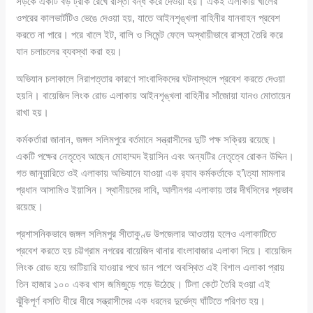
সড়কে একটি বড় ট্রাক রেখে রাস্তা বন্ধ করে দেওয়া হয়। একই এলাকায় খালের
ওপরের কালভার্টটিও ভেঙে দেওয়া হয়, যাতে আইনশৃঙ্খলা বাহিনীর যানবাহন প্রবেশ
করতে না পারে। পরে খালে ইট, বালি ও সিমেন্ট ফেলে অস্থায়ীভাবে রাস্তা তৈরি করে
যান চলাচলের ব্যবস্থা করা হয়।
অভিযান চলাকালে নিরাপত্তার কারণে সাংবাদিকদের ঘটনাস্থলে প্রবেশ করতে দেওয়া
হয়নি। বায়েজিদ লিংক রোড এলাকায় আইনশৃঙ্খলা বাহিনীর সাঁজোয়া যানও মোতায়েন
রাখা হয়।
কর্মকর্তারা জানান, জঙ্গল সলিমপুরে বর্তমানে সন্ত্রাসীদের দুটি পক্ষ সক্রিয় রয়েছে।
একটি পক্ষের নেতৃত্বে আছেন মোহাম্মদ ইয়াসিন এবং অন্যটির নেতৃত্বে রোকন উদ্দিন।
গত জানুয়ারিতে ওই এলাকায় অভিযানে যাওয়া এক র‍্যাব কর্মকর্তাকে হ’\ত্যা মামলার
প্রধান আসামিও ইয়াসিন। স্থানীয়দের দাবি, আলীনগর এলাকায় তার দীর্ঘদিনের প্রভাব
রয়েছে।
প্রশাসনিকভাবে জঙ্গল সলিমপুর সীতাকুণ্ড উপজেলার আওতায় হলেও এলাকাটিতে
প্রবেশ করতে হয় চট্টগ্রাম নগরের বায়েজিদ থানার বাংলাবাজার এলাকা দিয়ে। বায়েজিদ
লিংক রোড হয়ে ভাটিয়ারি যাওয়ার পথে ডান পাশে অবস্থিত এই বিশাল এলাকা প্রায়
তিন হাজার ১০০ একর খাস জমিজুড়ে গড়ে উঠেছে। টিলা কেটে তৈরি হওয়া এই
ঝুঁকিপূর্ণ বসতি ধীরে ধীরে সন্ত্রাসীদের এক ধরনের দুর্ভেদ্য ঘাঁটিতে পরিণত হয়।