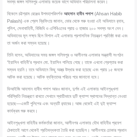
সদস্য জঙ্গল সলিমপুর এলাকায় কয়েক ভাগে অভিযান পরিচালনা করেন।
বিকেলে চট্টগ্রাম রেঞ্জের উপমহাপরিদর্শক
আহসান হাবীব পলাশ
(Ahsan Habib
Palash) এক প্রেস ব্রিফিংয়ে জানান, ভোর থেকে শুরু হওয়া এই অভিযানে র‌্যাব,
পুলিশ, সেনাবাহিনী, বিজিবি ও এপিবিএনের প্রায় ৩ হাজার ২০০ সদস্য অংশ নেন।
অভিযানের মূল লক্ষ্য ছিল বিশাল এই এলাকায় প্রশাসনিক নিয়ন্ত্রণ প্রতিষ্ঠা করা এবং
তা অর্জন করা সম্ভব হয়েছে।
তিনি বলেন, অভিযানের সময় জঙ্গল সলিমপুর ও আলীনগর এলাকার সন্ত্রাসী সংগঠন
‘ইয়াসিন বাহিনী’র প্রধান মো. ইয়াসিন পালিয়ে গেছে। তাকে এখনো গ্রেপ্তার করা
সম্ভব হয়নি। তবে অভিযানে কিছু অস্ত্র উদ্ধার করা হয়েছে এবং প্রায় ১৫ জনকে
আটক করা হয়েছে। আটক ব্যক্তিদের পরিচয় পরে জানানো হবে।
ডিআইজি আহসান হাবীব পলাশ আরও জানান, দুর্গম এই এলাকায় আইনশৃঙ্খলা
পরিস্থিতি নিয়ন্ত্রণে রাখতে সেখানে স্থায়ীভাবে দুটি ক্যাম্প স্থাপনের সিদ্ধান্ত নেওয়া
হয়েছে—একটি পুলিশের এবং অন্যটি র‌্যাবের। আজ থেকেই এই দুই ক্যাম্প
কার্যক্রম শুরু করবে।
আইনশৃঙ্খলা বাহিনীর কর্মকর্তারা জানান, আলীনগর এলাকায় যৌথ বাহিনীর প্রবেশ
ঠেকাতেই আগে থেকেই প্রতিবন্ধকতা তৈরি করা হয়েছিল। আলীনগরে ঢোকার প্রধান