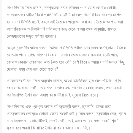
সাংবাদিকদের তিনি জানান, সাম্প্রতিক সময়ে বিভিন্ন গণমাধ্যমে কোথাও কোথাও
ভোজ্যতেলের ঘাটতি কিংবা প্রতি লিটারে দুই টাকা বেশি দামে বিক্রির খবর প্রকাশিত
হওয়ায় পরিস্থিতি যাচাই করতে এই বৈঠকের আয়োজন করা হয়। বৈঠকে অংশ নেওয়া
আমদানিকারক ও রিফাইনারি মালিকদের কাছ থেকে পাওয়া তথ্য অনুযায়ী, বাজারে
ভোজ্যতেলের মজুত পর্যাপ্ত রয়েছে।
আব্দুল মুক্তাদির আরও বলেন, “আমরা পরিস্থিতি পর্যালোচনার জন্য বসেছিলাম। বৈঠকে
যে তথ্য পাওয়া গেছে তাতে পরিষ্কার—বাজারে ভোজ্যতেলের সরবরাহ যথেষ্ট আছে।
কোথাও কোথাও ভোক্তারা আতঙ্কিত হয়ে বেশি বেশি কিনে নেওয়ায় সাময়িকভাবে কিছু
দোকানে পণ্য শেষ হয়ে যেতে পারে।”
ভোক্তাদের উদ্দেশে তিনি অনুরোধ জানান, অযথা আতঙ্কিত হয়ে বেশি পরিমাণে পণ্য
কেনার প্রয়োজন নেই। তার মতে, বাজারে যখন পর্যাপ্ত সরবরাহ রয়েছে, তখন অযথা
প্রতিযোগিতা তৈরি হলে অসাধু ব্যবসায়ীরা সেই সুযোগ নিতে পারে।
সাংবাদিকদের এক প্রশ্নের জবাবে বাণিজ্যমন্ত্রী বলেন, জ্বালানি তেলের মতো
ভোজ্যতেলের ক্ষেত্রেও কোনো ধরনের সংকট নেই। তিনি বলেন, “জ্বালানি তেল, গ্যাস
বা ভোজ্যতেল—কোনোটিতেই সংকট নেই। তাই এসব পণ্যের সঙ্গে ‘সংকট’ শব্দটি
যুক্ত করে অযথা বিভ্রান্তি তৈরি না করার আহ্বান জানাচ্ছি।”