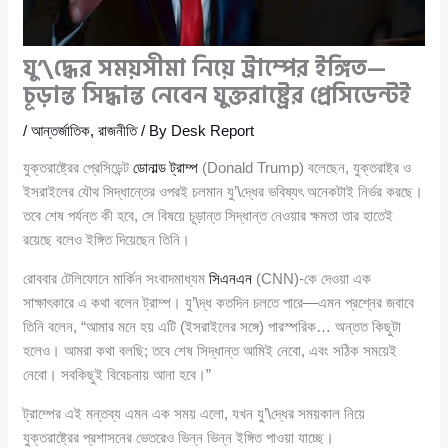
যু’\দ্ধের সময়সীমা নিয়ে ট্রাম্পের ইঙ্গিত—
চূড়ান্ত সিদ্ধান্ত নেবেন যুক্তরাষ্ট্রের প্রেসিডেন্টই
/
আন্তর্জাতিক
,
রাজনীতি
/ By
Desk Report
যুক্তরাষ্ট্রের প্রেসিডেন্ট
ডোনাল্ড ট্রাম্প
(Donald Trump) বলেছেন, যুক্তরাষ্ট্র ও
ইসরাইলের যৌথ সিদ্ধান্তের ওপরই চলমান যু’\দ্ধের ভবিষ্যৎ অনেকটাই নির্ভর করছে।
তবে শেষ পর্যন্ত কী হবে, সে বিষয়ে চূড়ান্ত সিদ্ধান্ত নেওয়ার ক্ষমতা তার হাতেই
রয়েছে বলেও ইঙ্গিত দিয়েছেন তিনি।
রোববার টেলিফোনে মার্কিন সংবাদমাধ্যম
সিএনএন
(CNN)-কে দেওয়া এক
সাক্ষাৎকারে এ কথা বলেন ট্রাম্প। যু’\দ্ধ কতদিন চলতে পারে—এমন প্রশ্নের জবাবে
তিনি বলেন, “আমার মনে হয় এটি (ইসরাইলের সঙ্গে) পারস্পরিক… অন্তত কিছুটা
হলেও। আমরা কথা বলছি; তবে শেষ সিদ্ধান্ত আমিই নেবো, এবং সঠিক সময়েই
নেবো। সবকিছুই বিবেচনায় আনা হবে।”
ট্রাম্পের এই মন্তব্য এমন এক সময় এলো, যখন যু’\দ্ধের সময়কাল নিয়ে
যুক্তরাষ্ট্রের প্রশাসনের ভেতরেও ভিন্ন ভিন্ন ইঙ্গিত পাওয়া যাচ্ছে।