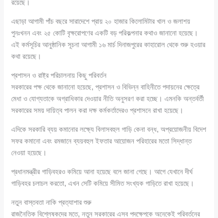
রয়েছে।
এছাড়া আগামী পাঁচ বছরে সারাদেশে প্রায় ২০ হাজার কিলোমিটার খাল ও জলাশয়
পুনঃখনন এবং ২৫ কোটি বৃক্ষরোপণের একটি বড় পরিকল্পনার কথাও জানানো হয়েছে।
এই কর্মসূচির আনুষ্ঠানিক সূচনা আগামী ১৬ মার্চ দিনাজপুরের কাহারোল থেকে শুরু হওয়ার
কথা রয়েছে।
প্রশাসন ও রাষ্ট্র পরিচালনায় কিছু পরিবর্তন
সরকারের পক্ষ থেকে জানানো হয়েছে, প্রশাসন ও বিভিন্ন বাহিনীতে পদায়নের ক্ষেত্রে
মেধা ও যোগ্যতাকে অগ্রাধিকার দেওয়ার নীতি অনুসরণ করা হচ্ছে। এমনকি অন্তর্বর্তী
সরকারের সময় দায়িত্ব পালন করা দক্ষ কর্মকর্তাদেরও প্রশাসনে রাখা হয়েছে।
এদিকে সরকারি ব্যয় কমানোর লক্ষ্যে বিলাসবহুল গাড়ি কেনা বন্ধ, অপ্রয়োজনীয় বিদেশ
সফর কমানো এবং রমজানে ব্যয়বহুল ইফতার আয়োজন পরিহারের মতো সিদ্ধান্ত
নেওয়া হয়েছে।
প্রধানমন্ত্রীর গাড়িবহরও কমিয়ে আনা হয়েছে বলে জানা গেছে। আগে যেখানে দীর্ঘ
গাড়িবহর চলাচল করতো, এখন সেটি কমিয়ে সীমিত সংখ্যক গাড়িতে রাখা হয়েছে।
নতুন বাস্তবতা নাকি প্রত্যাশার শুরু
রাজনৈতিক বিশ্লেষকদের মতে, নতুন সরকারের এসব পদক্ষেপকে অনেকেই পরিবর্তনের