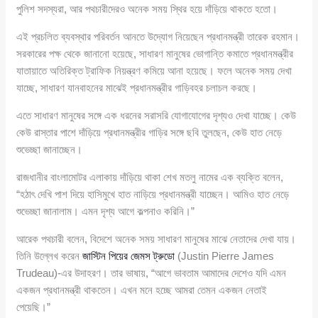
পুলিশ সদস্যরা, আর পথচারীদেরও অনেক সময় স্থির হয়ে দাঁড়িয়ে থাকতে হতো।
এই প্রচলিত ব্যবস্থার পরিবর্তন আনতে উদ্যোগ নিয়েছেন প্রধানমন্ত্রী তারেক রহমান।
সরকারের পক্ষ থেকে জানানো হয়েছে, সাধারণ মানুষের ভোগান্তি কমাতে প্রধানমন্ত্রীর
যাতায়াতে অতিরিক্ত ট্রাফিক নিয়ন্ত্রণ কমিয়ে আনা হয়েছে। ফলে অনেক সময় দেখা
যাচ্ছে, সাধারণ যানবাহনের মাঝেই প্রধানমন্ত্রীর গাড়িবহর চলাচল করছে।
এতে সাধারণ মানুষের সঙ্গে এক ধরনের সরাসরি যোগাযোগের দৃশ্যও দেখা যাচ্ছে। কেউ
কেউ রাস্তার পাশে দাঁড়িয়ে প্রধানমন্ত্রীর গাড়ির সঙ্গে ছবি তুলছেন, কেউ হাত নেড়ে
শুভেচ্ছা জানাচ্ছেন।
রাজধানীর বাংলামোটর এলাকায় দাঁড়িয়ে থাকা শেখ মতলু নামের এক ব্যক্তি বলেন,
“হঠাৎ দেখি পাশ দিয়ে হাসিমুখে হাত নাড়িয়ে প্রধানমন্ত্রী যাচ্ছেন। আমিও হাত নেড়ে
শুভেচ্ছা জানালাম। এমন দৃশ্য আগে কল্পনাও করিনি।”
আরেক পথচারী বলেন, বিদেশে অনেক সময় সাধারণ মানুষের মাঝে নেতাদের দেখা যায়।
তিনি উল্লেখ করেন
জাস্টিন পিয়ের জেমস ট্রুডো
(Justin Pierre James
Trudeau)-এর উদাহরণ। তার ভাষায়, “আগে ভাবতাম আমাদের দেশেও যদি এমন
একজন প্রধানমন্ত্রী থাকতেন। এখন মনে হচ্ছে আমরা তেমন একজন নেতাই
পেয়েছি।”