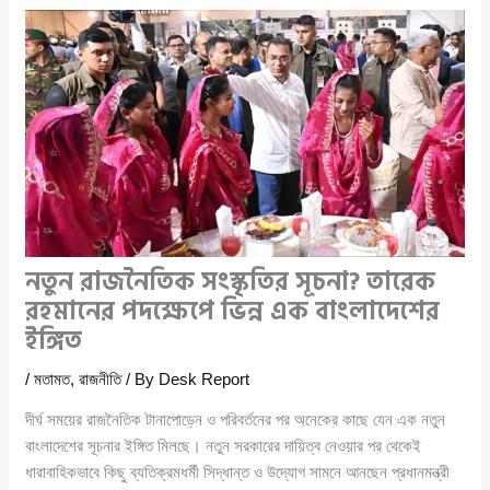
নতুন রাজনৈতিক সংস্কৃতির সূচনা? তারেক
রহমানের পদক্ষেপে ভিন্ন এক বাংলাদেশের
ইঙ্গিত
/
মতামত
,
রাজনীতি
/ By
Desk Report
দীর্ঘ সময়ের রাজনৈতিক টানাপোড়েন ও পরিবর্তনের পর অনেকের কাছে যেন এক নতুন
বাংলাদেশের সূচনার ইঙ্গিত মিলছে। নতুন সরকারের দায়িত্ব নেওয়ার পর থেকেই
ধারাবাহিকভাবে কিছু ব্যতিক্রমধর্মী সিদ্ধান্ত ও উদ্যোগ সামনে আনছেন প্রধানমন্ত্রী