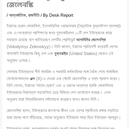
জেলেনস্কি
/
আন্তর্জাতিক
,
রাজনীতি
/ By
Desk Report
ইরানের ড্রোন মোকাবিলা, ইলেকট্রনিক ওয়ারফেয়ার (বৈদ্যুতিক যুদ্ধকৌশল ব্যবস্থা)
এবং এ–সংক্রান্ত প্রশিক্ষণের জন্য যুক্তরাষ্ট্রসহ ১১টি দেশ ইউক্রেনের কাছে
সহায়তা চেয়েছে বলে জানিয়েছেন দেশটির প্রেসিডেন্ট
ভলোদিমির জেলেনস্কি
(Volodymyr Zelenskyy)। তিনি জানান, ইরানের প্রতিবেশী কয়েকটি দেশের
পাশাপাশি ইউরোপের কিছু দেশ এবং
যুক্তরাষ্ট্র
(United States) থেকেও এই
অনুরোধ এসেছে।
সোমবার ইউক্রেনের শীর্ষ সামরিক ও সরকারি কর্মকর্তাদের সঙ্গে বৈঠক শেষে সামাজিক
যোগাযোগমাধ্যম
এক্স
(X)-এ দেওয়া এক পোস্টে জেলেনস্কি এ তথ্য প্রকাশ করেন।
তিনি লেখেন, ইরানের ‘শাহেদ ড্রোন’ এবং এ ধরনের অন্যান্য হুমকি মোকাবিলায়
ইউক্রেনের নিরাপত্তা সহযোগিতা চেয়ে বিভিন্ন দেশ যোগাযোগ করেছে। এসব
অনুরোধ তারা বিস্তারিতভাবে পর্যালোচনা করেছেন বলেও জানান তিনি।
জেলেনস্কি বলেন, ইউক্রেনের জনগণের জীবন এবং দেশের স্বাধীনতা রক্ষার লড়াইয়ে
যারা তাদের পাশে দাঁড়িয়েছে, তাদের অনুরোধে ইতিবাচক সাড়া দিতে ইউক্রেন প্রস্তুত।
ইউক্রেনের আশা, মধ্যপ্রাচ্যের চলমান সংকট তাদের মিত্রদের সঙ্গে কিয়েভের দর-