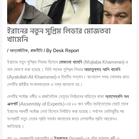
ইরানের নতুন সুপ্রিম লিডার মোজতবা
খামেনি
/
আন্তর্জাতিক
,
রাজনীতি
/ By
Desk Report
ইরানের নতুন সুপ্রিম লিডার হিসেবে
মোজতবা খামেনি
(Mojtaba Khamenei)-র
নাম ঘোষণা করা হয়েছে। তিনি সাবেক সুপ্রিম লিডার
আয়াতুল্লাহ আলি খামেনি
(Ayatollah Ali Khamenei)-র দ্বিতীয় সন্তান। বাংলাদেশ সময় সোমবার রাতে
দেশটির রাষ্ট্রীয় সংবাদমাধ্যমে এ তথ্য জানানো হয়।
দেশটির সর্বোচ্চ ধর্মীয় ও রাজনৈতিক নেতৃত্ব নির্বাচনের দায়িত্বে থাকা
অ্যাসেম্বলি অব
এক্সপার্ট
(Assembly of Experts)-এর ৮৮ জন ধর্মীয় ব্যক্তিত্বের ভোটে তাকে
ইরানের পরবর্তী সর্বোচ্চ নেতা হিসেবে নির্বাচিত করা হয়েছে। সর্বশেষ ভোটাভুটির পর
সংস্থাটি নতুন নেতার প্রতি সমর্থন জানানোর জন্য দেশবাসীর প্রতি আহ্বানও
জানিয়েছে।
গত ২৮ ফেব্রুয়ারি যুক্তরাষ্ট্র ও
ইসরায়েল
(Israel)-এর যৌথ হামলায় স্ত্রী ও