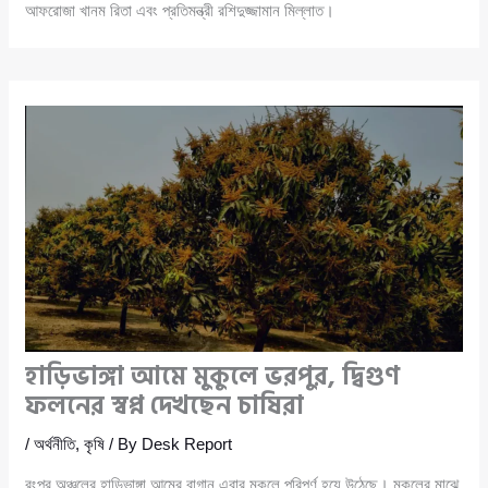
আফরোজা খানম রিতা এবং প্রতিমন্ত্রী রশিদুজ্জামান মিল্লাত।
হাড়িভাঙ্গা আমে মুকুলে ভরপুর, দ্বিগুণ
ফলনের স্বপ্ন দেখছেন চাষিরা
/
অর্থনীতি
,
কৃষি
/ By
Desk Report
রংপুর অঞ্চলের হাড়িভাঙ্গা আমের বাগান এবার মুকুলে পরিপূর্ণ হয়ে উঠেছে। মুকুলের মাঝে