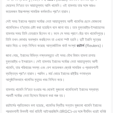
মেয়েসহ নি’\হত হন আয়াতুল্লাহ আলি খামেনি। ওই হামলায় তার সঙ্গে আরও
কয়েকজন উচ্চপদস্থ সামরিক কর্মকর্তাও প্রা’\ণ হারান।
সেই সময় ইরানের প্রয়াত সর্বোচ্চ নেতা আয়াতুল্লাহ আলী খামেনির ছেলে মোজতবা
খামেনিকেও হ’\ত্যার চেষ্টা করা হয়েছিল বলে জানা যায়। তবে যুক্তরাষ্ট্র-ইসরায়েলের
হামলার সময় তিনি তেহরানে ছিলেন না। ফলে সে সময় প্রাণে বেঁচে যান খামেনিপুত্র।
তিনি তখন কোথায় অবস্থান করছিলেন তা এখনো স্পষ্ট হয়নি। দুটি ইরানি সূত্রের
বরাত দিয়ে এ তথ্য নিশ্চিত করেছে আন্তর্জাতিক বার্তা সংস্থা
রয়টার্স
(Reuters)।
জানা গেছে, ইরানের বিভিন্ন লক্ষ্যবস্তুতে ওই সময় যৌথ বিমান হামলা চালায়
যুক্তরাষ্ট্র ও ইসরায়েল। সেই হামলায় ইরানের সর্বোচ্চ নেতা আয়াতুল্লাহ আলী
খামেনি, তার পরিবারের সদস্য এবং বেশ কয়েকজন জ্যেষ্ঠ সামরিক ও প্রভাবশালী
ব্যক্তিত্ব প্রা’\ণ হারান। পরদিন ১ মার্চ ভোরে ইরানের রাষ্ট্রীয় গণমাধ্যম
আনুষ্ঠানিকভাবে খামেনির মৃত্যুর খবর নিশ্চিত করে।
হামলায় খামেনি নি’\হত হওয়ার পর থেকেই মুজতবা খামেনিকেই ইরানের সম্ভাব্য
পরবর্তী সর্বোচ্চ নেতা হিসেবে বিবেচনা করা শুরু হয়।
রয়টার্সের প্রতিবেদনে বলা হয়েছে, খামেনির দ্বিতীয় সন্তান মুজতবা খামেনি ইরানের
প্রভাবশালী বিপ্লবী গার্ড বাহিনী আইআরজিসি (IRGC)-এর সঙ্গে দীর্ঘদিন ধরেই ঘনিষ্ঠ