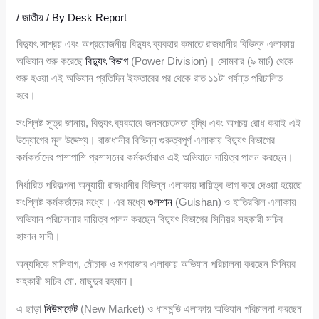
/
জাতীয়
/ By
Desk Report
বিদ্যুৎ সাশ্রয় এবং অপ্রয়োজনীয় বিদ্যুৎ ব্যবহার কমাতে রাজধানীর বিভিন্ন এলাকায়
অভিযান শুরু করেছে
বিদ্যুৎ বিভাগ
(Power Division)। সোমবার (৯ মার্চ) থেকে
শুরু হওয়া এই অভিযান প্রতিদিন ইফতারের পর থেকে রাত ১১টা পর্যন্ত পরিচালিত
হবে।
সংশ্লিষ্ট সূত্র জানায়, বিদ্যুৎ ব্যবহারে জনসচেতনতা বৃদ্ধি এবং অপচয় রোধ করাই এই
উদ্যোগের মূল উদ্দেশ্য। রাজধানীর বিভিন্ন গুরুত্বপূর্ণ এলাকায় বিদ্যুৎ বিভাগের
কর্মকর্তাদের পাশাপাশি প্রশাসনের কর্মকর্তারাও এই অভিযানে দায়িত্ব পালন করছেন।
নির্ধারিত পরিকল্পনা অনুযায়ী রাজধানীর বিভিন্ন এলাকায় দায়িত্ব ভাগ করে দেওয়া হয়েছে
সংশ্লিষ্ট কর্মকর্তাদের মধ্যে। এর মধ্যে
গুলশান
(Gulshan) ও হাতিরঝিল এলাকায়
অভিযান পরিচালনার দায়িত্ব পালন করছেন বিদ্যুৎ বিভাগের সিনিয়র সহকারী সচিব
হাসান সাদী।
অন্যদিকে মালিবাগ, মৌচাক ও মগবাজার এলাকায় অভিযান পরিচালনা করছেন সিনিয়র
সহকারী সচিব মো. মাছুদুর রহমান।
এ ছাড়া
নিউমার্কেট
(New Market) ও ধানমন্ডি এলাকায় অভিযান পরিচালনা করছেন