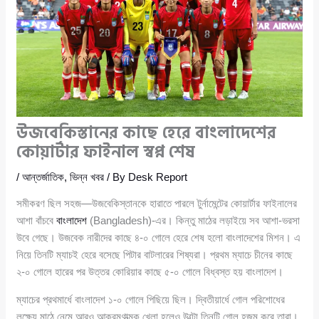
উজবেকিস্তানের কাছে হেরে বাংলাদেশের
কোয়ার্টার ফাইনাল স্বপ্ন শেষ
/
আন্তর্জাতিক
,
ভিন্ন খবর
/ By
Desk Report
সমীকরণ ছিল সহজ—উজবেকিস্তানকে হারাতে পারলে টুর্নামেন্টের কোয়ার্টার ফাইনালের
আশা বাঁচবে
বাংলাদেশ
(Bangladesh)-এর। কিন্তু মাঠের লড়াইয়ে সব আশা-ভরসা
উবে গেছে। উজবেক নারীদের কাছে ৪-০ গোলে হেরে শেষ হলো বাংলাদেশের মিশন। এ
নিয়ে তিনটি ম্যাচই হেরে বসেছে পিটার বাটলারের শিষ্যরা। প্রথম ম্যাচে চীনের কাছে
২-০ গোলে হারের পর উত্তর কোরিয়ার কাছে ৫-০ গোলে বিধ্বস্ত হয় বাংলাদেশ।
ম্যাচের প্রথমার্ধে বাংলাদেশ ১-০ গোলে পিছিয়ে ছিল। দ্বিতীয়ার্ধে গোল পরিশোধের
লক্ষ্যে মাঠে নেমে আরও আক্রমণাত্মক খেলা হলেও উল্টো তিনটি গোল হজম করে তারা।