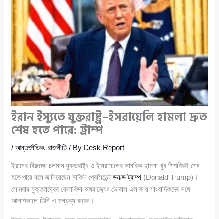
ইরান ইস্যুতে যুক্তরাষ্ট্র–ইসরায়েলি হামলা দ্রুত
শেষ হতে পারে: ট্রাম্প
/
আন্তর্জাতিক
,
রাজনীতি
/ By
Desk Report
ইরানের বিরুদ্ধে চলমান যুক্তরাষ্ট্র ও ইসরায়েলের সামরিক হামলা খুব শিগগিরই শেষ
হতে পারে বলে জানিয়েছেন মার্কিন প্রেসিডেন্ট
ডনাল্ড ট্রাম্প
(Donald Trump)।
সোমবার যুক্তরাষ্ট্রের ফ্লোরিডা অঙ্গরাজ্যের ডোরাল এলাকায় সাংবাদিকদের সঙ্গে
আলাপকালে তিনি এ মন্তব্য করেন।