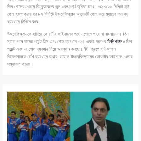
তিন গোলের পেছনে ডিফেন্ডারদের ভুল গুরুত্বপূর্ণ ভূমিকা রাখে। ৬২ ও ৬৬ মিনিটে দুই
গোল হজম করার পর ৮৭ মিনিটে উজবেকিস্তান আরেকটি গোল করে ম্যাচের ফল বড়
ব্যবধানে নিশ্চিত করে।
উজবেকিস্তানকে হারিয়ে কোয়ার্টার ফাইনালের পথে এগোতে পারে না বাংলাদেশ। তিন
ম্যাচ শেষে তাদের পয়েন্ট তিন এবং গোল ব্যবধান -২। একই গ্রুপের
ফিলিপাইন
ও তিন
পয়েন্ট এবং -২ গোল ব্যবধান নিয়ে অবস্থান করছে। ‘সি’ গ্রুপে যদি জাপান
ভিয়েতনামকে বেশি ব্যবধানে হারায়, তাহলে উজবেকিস্তানের কোয়ার্টার ফাইনালে খেলার
সম্ভাবনা বাড়বে।