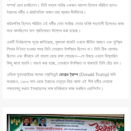
সম্পর্ক রেখে চলছিলেন। তিনি মধ্যম সারির একজন আলেম হিসেবে পরিচিত হলেও
ইরানের ধর্মীয় ও রাজনৈতিক অঙ্গনে তার প্রভাব দীর্ঘদিনের।
কট্টরপন্থি হিসেবে পরিচিত এই ধর্মীয় নেতা সর্বোচ্চ নেতার ঘনিষ্ঠ সহযোগী হিসেবেও কাজ
করে আসছিলেন বলে প্রতিবেদনে উল্লেখ করা হয়েছে।
একটি নির্ভরযোগ্য সূত্র জানিয়েছে, মুজতবা খামেনি এখনো জীবিত আছেন এবং সুপ্রিম
লিডার নি’\হত হওয়ার সময় তিনি তেহরানে উপস্থিত ছিলেন না। তিনি ঠিক কোথায়
ছিলেন এবং কীভাবে ওই হামলা থেকে রক্ষা পেয়েছেন—সে বিষয়ে এখনো বিস্তারিত
কিছু জানা যায়নি। ধারণা করা হচ্ছে, তেহরানে উপস্থিত না থাকায়ই তিনি বেঁচে যান।
এদিকে যুক্তরাষ্ট্রের সাবেক প্রেসিডেন্ট
ডোনাল্ড ট্রাম্প
(Donald Trump) দাবি
করেছেন, ১৯৮৯ সাল থেকে ইরানের নেতৃত্ব দিয়ে আসা এই শীর্ষ ধর্মীয় নেতাকে
লক্ষ্যবস্তু করতে ইসরায়েলের সঙ্গে ঘনিষ্ঠভাবে কাজ করছিল ওয়াশিংটন।