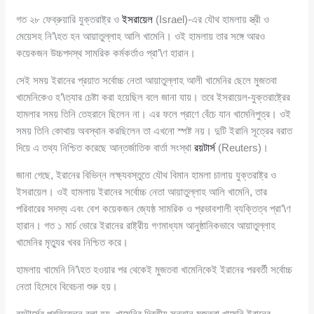
গত ২৮ ফেব্রুয়ারি যুক্তরাষ্ট্র ও
ইসরায়েল
(Israel)-এর যৌথ হামলায় স্ত্রী ও
মেয়েসহ নি’\হত হন আয়াতুল্লাহ আলি খামেনি। ওই হামলায় তার সঙ্গে আরও
কয়েকজন উচ্চপদস্থ সামরিক কর্মকর্তাও প্রা’\ণ হারান।
সেই সময় ইরানের প্রয়াত সর্বোচ্চ নেতা আয়াতুল্লাহ আলী খামেনির ছেলে মুজতবা
খামেনিকেও হ’\ত্যার চেষ্টা করা হয়েছিল বলে জানা যায়। তবে ইসরায়েল-যুক্তরাষ্ট্রের
হামলার সময় তিনি তেহরানে ছিলেন না। এর ফলে প্রাণে বেঁচে যান খামেনিপুত্র। ওই
সময় তিনি কোথায় অবস্থান করছিলেন তা এখনো স্পষ্ট নয়। দুটি ইরানি সূত্রের বরাত
দিয়ে এ তথ্য নিশ্চিত করেছে আন্তর্জাতিক বার্তা সংস্থা
রয়টার্স
(Reuters)।
জানা গেছে, ইরানের বিভিন্ন লক্ষ্যবস্তুতে যৌথ বিমান হামলা চালায় যুক্তরাষ্ট্র ও
ইসরায়েল। ওই হামলায় ইরানের সর্বোচ্চ নেতা আয়াতুল্লাহ আলি খামেনি, তার
পরিবারের সদস্য এবং বেশ কয়েকজন জ্যেষ্ঠ সামরিক ও প্রভাবশালী ব্যক্তিত্ব প্রা’\ণ
হারান। গত ১ মার্চ ভোরে ইরানের রাষ্ট্রীয় গণমাধ্যম আনুষ্ঠানিকভাবে আয়াতুল্লাহ
খামেনির মৃত্যুর খবর নিশ্চিত করে।
হামলায় খামেনি নি’\হত হওয়ার পর থেকেই মুজতবা খামেনিকেই ইরানের পরবর্তী সর্বোচ্চ
নেতা হিসেবে বিবেচনা শুরু হয়।
রয়টার্সের প্রতিবেদনে বলা হয়, খামেনির দ্বিতীয় সন্তান মুজতবা খামেনি ইরানের