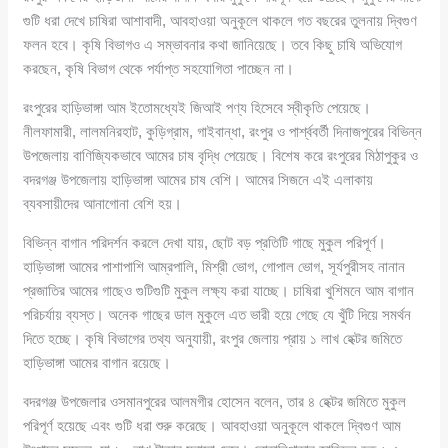
গুটি ধরা দেখে চাষিরা আশাবাদী, আবহাওয়া অনুকূলে থাকলে গত বছরের তুলনায় দ্বিগুণ
ফলন হবে। কৃষি বিভাগও এ সম্ভাবনার কথা জানিয়েছে। তবে কিছু চাষি অভিযোগ
করছেন, কৃষি বিভাগ থেকে পর্যাপ্ত সহযোগিতা পাচ্ছেন না।
রংপুরের হাড়িভাঙ্গা আম ইতোমধ্যেই জিআই পণ্য হিসেবে স্বীকৃতি পেয়েছে।
নীলফামারী, লালমনিরহাট, কুড়িগ্রাম, গাইবান্ধা, রংপুর ও পার্শ্ববর্তী দিনাজপুরের বিভিন্ন
উপজেলায় বাণিজ্যিকভাবে আমের চাষ বৃদ্ধি পেয়েছে। বিশেষ করে রংপুরের মিঠাপুকুর ও
বদরগঞ্জ উপজেলায় হাড়িভাঙ্গা আমের চাষ বেশি। আমের সিজনে এই এলাকায়
ব্যবসায়ীদের আনাগোনা বেশি হয়।
বিভিন্ন বাগান পরিদর্শন করলে দেখা যায়, ছোট বড় প্রতিটি গাছে মুকুল পরিপূর্ণ।
হাড়িভাঙ্গা আমের পাশাপাশি আম্রপালি, মিশ্রী ভোগ, গোপাল ভোগ, সূর্যপুরীসহ নানান
প্রজাতির আমের গাছেও গুটিগুটি মুকুল লক্ষ্য করা যাচ্ছে। চাষিরা খুশিমনে আম বাগান
পরিচর্যায় ব্যস্ত। অনেক গাছের ডাল মুকুলে এত ভারী হয়ে গেছে যে খুঁটি দিয়ে সমর্থন
দিতে হচ্ছে। কৃষি বিভাগের তথ্য অনুযায়ী, রংপুর জেলায় প্রায় ১ লাখ হেক্টর জমিতে
হাড়িভাঙ্গা আমের বাগান রয়েছে।
বদরগঞ্জ উপজেলার ওসমানপুরের আলমগীর হোসেন বলেন, তার ৪ হেক্টর জমিতে মুকুল
পরিপূর্ণ হয়েছে এবং গুটি ধরা শুরু করেছে। আবহাওয়া অনুকূলে থাকলে দ্বিগুণ আম