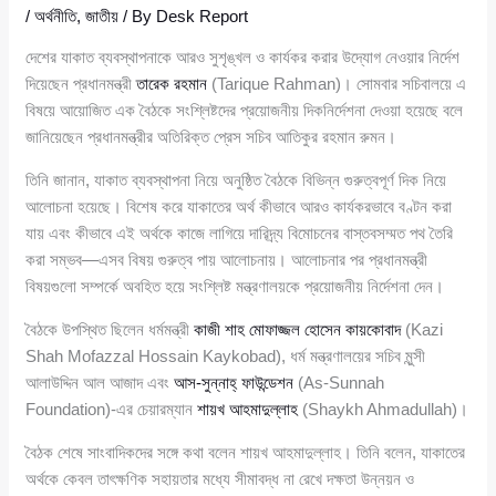
/
অর্থনীতি
,
জাতীয়
/ By
Desk Report
দেশের যাকাত ব্যবস্থাপনাকে আরও সুশৃঙ্খল ও কার্যকর করার উদ্যোগ নেওয়ার নির্দেশ
দিয়েছেন প্রধানমন্ত্রী
তারেক রহমান
(Tarique Rahman)। সোমবার সচিবালয়ে এ
বিষয়ে আয়োজিত এক বৈঠকে সংশ্লিষ্টদের প্রয়োজনীয় দিকনির্দেশনা দেওয়া হয়েছে বলে
জানিয়েছেন প্রধানমন্ত্রীর অতিরিক্ত প্রেস সচিব আতিকুর রহমান রুমন।
তিনি জানান, যাকাত ব্যবস্থাপনা নিয়ে অনুষ্ঠিত বৈঠকে বিভিন্ন গুরুত্বপূর্ণ দিক নিয়ে
আলোচনা হয়েছে। বিশেষ করে যাকাতের অর্থ কীভাবে আরও কার্যকরভাবে বণ্টন করা
যায় এবং কীভাবে এই অর্থকে কাজে লাগিয়ে দারিদ্র্য বিমোচনের বাস্তবসম্মত পথ তৈরি
করা সম্ভব—এসব বিষয় গুরুত্ব পায় আলোচনায়। আলোচনার পর প্রধানমন্ত্রী
বিষয়গুলো সম্পর্কে অবহিত হয়ে সংশ্লিষ্ট মন্ত্রণালয়কে প্রয়োজনীয় নির্দেশনা দেন।
বৈঠকে উপস্থিত ছিলেন ধর্মমন্ত্রী
কাজী শাহ মোফাজ্জল হোসেন কায়কোবাদ
(Kazi
Shah Mofazzal Hossain Kaykobad), ধর্ম মন্ত্রণালয়ের সচিব মুন্সী
আলাউদ্দিন আল আজাদ এবং
আস-সুন্নাহ্ ফাউন্ডেশন
(As-Sunnah
Foundation)-এর চেয়ারম্যান
শায়খ আহমাদুল্লাহ
(Shaykh Ahmadullah)।
বৈঠক শেষে সাংবাদিকদের সঙ্গে কথা বলেন শায়খ আহমাদুল্লাহ। তিনি বলেন, যাকাতের
অর্থকে কেবল তাৎক্ষণিক সহায়তার মধ্যে সীমাবদ্ধ না রেখে দক্ষতা উন্নয়ন ও