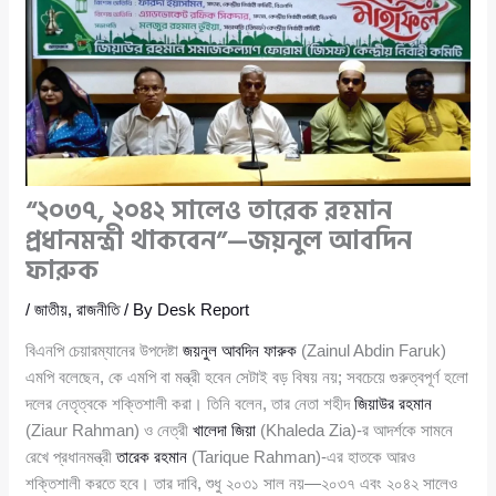
“২০৩৭, ২০৪২ সালেও তারেক রহমান
প্রধানমন্ত্রী থাকবেন”—জয়নুল আবদিন
ফারুক
/
জাতীয়
,
রাজনীতি
/ By
Desk Report
বিএনপি চেয়ারম্যানের উপদেষ্টা
জয়নুল আবদিন ফারুক
(Zainul Abdin Faruk)
এমপি বলেছেন, কে এমপি বা মন্ত্রী হবেন সেটাই বড় বিষয় নয়; সবচেয়ে গুরুত্বপূর্ণ হলো
দলের নেতৃত্বকে শক্তিশালী করা। তিনি বলেন, তার নেতা শহীদ
জিয়াউর রহমান
(Ziaur Rahman) ও নেত্রী
খালেদা জিয়া
(Khaleda Zia)-র আদর্শকে সামনে
রেখে প্রধানমন্ত্রী
তারেক রহমান
(Tarique Rahman)-এর হাতকে আরও
শক্তিশালী করতে হবে। তার দাবি, শুধু ২০৩১ সাল নয়—২০৩৭ এবং ২০৪২ সালেও