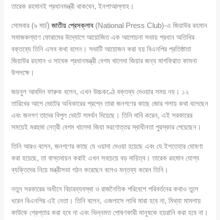
তারেক রহমানই প্রধানমন্ত্রী থাকবেন, ইনশাআল্লাহ।
সোমবার (৯ মার্চ)
জাতীয় প্রেসক্লাব
(National Press Club)-এ জিয়াউর রহমান
সমাজকল্যাণ ফোরামের উদ্যোগে আয়োজিত এক আলোচনা সভায় প্রধান অতিথির
বক্তব্যে তিনি এসব কথা বলেন। সভাটি আয়োজন করা হয় বিএনপির প্রতিষ্ঠাতা
জিয়াউর রহমান ও সাবেক প্রধানমন্ত্রী বেগম খালেদা জিয়ার জন্য মাগফিরাত কামনা
উপলক্ষে।
জয়নুল আবদিন ফারুক বলেন, এখন উচ্চকণ্ঠে বক্তব্য দেওয়ার সময় নয়। ১২
তারিখের আগে ভোটের অধিকারের প্রশ্নে তারা জনগণের কাছে জোর গলায় কথা বলেছেন
এবং জনগণ তাদের বিপুল ভোটে সমর্থন দিয়েছে। তিনি দাবি করেন, এই সরকারের
সময়েই মরহুমা নেত্রী বেগম খালেদা জিয়া মরণোত্তর স্বাধীনতা পুরস্কার পেয়েছেন।
তিনি আরও বলেন, জনগণের কাছে যে ওয়াদা দেওয়া হয়েছে এবং যে ইশতেহার ঘোষণা
করা হয়েছে, তা বাস্তবায়ন করাই এখন সবচেয়ে বড় দায়িত্ব। তারেক রহমান যোগ্য
ব্যক্তিদের নিয়ে মন্ত্রীসভা গঠন করেছেন বলেও মন্তব্য করেন তিনি।
নতুন সরকারের অধীনে বিচারব্যবস্থা ও রাজনৈতিক পরিবেশে পরিবর্তনের কথাও তুলে
ধরেন বিএনপির এই নেতা। তিনি বলেন, এজলাসে লাথি মারা হবে না, মিথ্যা মামলায়
কাউকে গ্রেপ্তার করা হবে না এবং ভিন্নমত পোষণকারী মানুষকে হয়রানি করা হবে না।