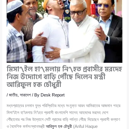
মিসা’\ইল হা’\মলায় নি’\হত প্রবাসীর মরদেহ
নিজ উদ্যোগে বাড়ি পৌঁছে দিলেন মন্ত্রী
আরিফুল হক চৌধুরী
/
জাতীয়
,
সারাদেশ
/ By
Desk Report
মধ্যপ্রাচ্যের চলমান যুদ্ধ পরিস্থিতির মধ্যে সংযুক্ত আরব আমিরাতের আজমান শহরে
মিসা’\ইল হা’\মলায় নি’\হত প্রবাসী বাংলাদেশি সালেহ আহমদের মরদেহ দেশে
পৌঁছানোর পর নিজ উদ্যোগে সেটি গ্রামের বাড়ি পর্যন্ত পৌঁছে দিয়েছেন প্রবাসী কল্যাণ
ও বৈদেশিক কর্মসংস্থানমন্ত্রী
আরিফুল হক চৌধুরী
(Ariful Haque