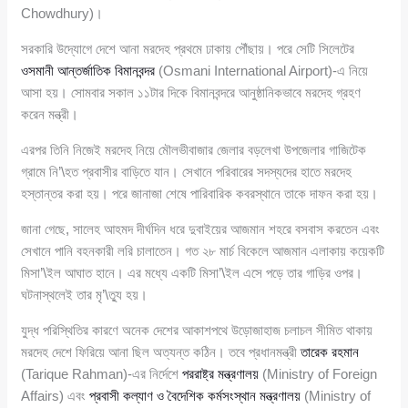
Chowdhury)।
সরকারি উদ্যোগে দেশে আনা মরদেহ প্রথমে ঢাকায় পৌঁছায়। পরে সেটি সিলেটের
ওসমানী আন্তর্জাতিক বিমানবন্দর
(Osmani International Airport)-এ নিয়ে
আসা হয়। সোমবার সকাল ১১টার দিকে বিমানবন্দরে আনুষ্ঠানিকভাবে মরদেহ গ্রহণ
করেন মন্ত্রী।
এরপর তিনি নিজেই মরদেহ নিয়ে মৌলভীবাজার জেলার বড়লেখা উপজেলার গাজিটেক
গ্রামে নি’\হত প্রবাসীর বাড়িতে যান। সেখানে পরিবারের সদস্যদের হাতে মরদেহ
হস্তান্তর করা হয়। পরে জানাজা শেষে পারিবারিক কবরস্থানে তাকে দাফন করা হয়।
জানা গেছে, সালেহ আহমদ দীর্ঘদিন ধরে দুবাইয়ের আজমান শহরে বসবাস করতেন এবং
সেখানে পানি বহনকারী লরি চালাতেন। গত ২৮ মার্চ বিকেলে আজমান এলাকায় কয়েকটি
মিসা’\ইল আঘাত হানে। এর মধ্যে একটি মিসা’\ইল এসে পড়ে তার গাড়ির ওপর।
ঘটনাস্থলেই তার মৃ’\ত্যু হয়।
যুদ্ধ পরিস্থিতির কারণে অনেক দেশের আকাশপথে উড়োজাহাজ চলাচল সীমিত থাকায়
মরদেহ দেশে ফিরিয়ে আনা ছিল অত্যন্ত কঠিন। তবে প্রধানমন্ত্রী
তারেক রহমান
(Tarique Rahman)-এর নির্দেশে
পররাষ্ট্র মন্ত্রণালয়
(Ministry of Foreign
Affairs) এবং
প্রবাসী কল্যাণ ও বৈদেশিক কর্মসংস্থান মন্ত্রণালয়
(Ministry of