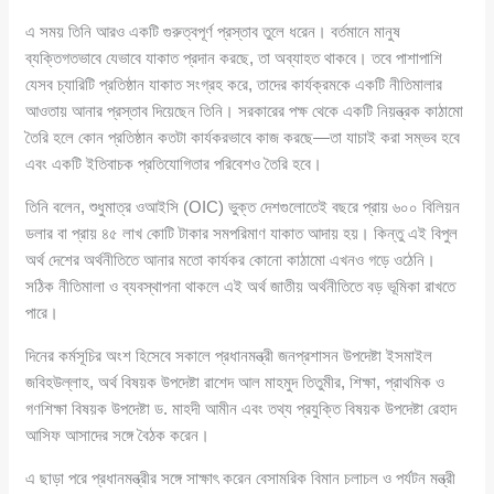
এ সময় তিনি আরও একটি গুরুত্বপূর্ণ প্রস্তাব তুলে ধরেন। বর্তমানে মানুষ
ব্যক্তিগতভাবে যেভাবে যাকাত প্রদান করছে, তা অব্যাহত থাকবে। তবে পাশাপাশি
যেসব চ্যারিটি প্রতিষ্ঠান যাকাত সংগ্রহ করে, তাদের কার্যক্রমকে একটি নীতিমালার
আওতায় আনার প্রস্তাব দিয়েছেন তিনি। সরকারের পক্ষ থেকে একটি নিয়ন্ত্রক কাঠামো
তৈরি হলে কোন প্রতিষ্ঠান কতটা কার্যকরভাবে কাজ করছে—তা যাচাই করা সম্ভব হবে
এবং একটি ইতিবাচক প্রতিযোগিতার পরিবেশও তৈরি হবে।
তিনি বলেন, শুধুমাত্র ওআইসি (OIC) ভুক্ত দেশগুলোতেই বছরে প্রায় ৬০০ বিলিয়ন
ডলার বা প্রায় ৪৫ লাখ কোটি টাকার সমপরিমাণ যাকাত আদায় হয়। কিন্তু এই বিপুল
অর্থ দেশের অর্থনীতিতে আনার মতো কার্যকর কোনো কাঠামো এখনও গড়ে ওঠেনি।
সঠিক নীতিমালা ও ব্যবস্থাপনা থাকলে এই অর্থ জাতীয় অর্থনীতিতে বড় ভূমিকা রাখতে
পারে।
দিনের কর্মসূচির অংশ হিসেবে সকালে প্রধানমন্ত্রী জনপ্রশাসন উপদেষ্টা ইসমাইল
জবিহউল্লাহ, অর্থ বিষয়ক উপদেষ্টা রাশেদ আল মাহমুদ তিতুমীর, শিক্ষা, প্রাথমিক ও
গণশিক্ষা বিষয়ক উপদেষ্টা ড. মাহদী আমীন এবং তথ্য প্রযুক্তি বিষয়ক উপদেষ্টা রেহাদ
আসিফ আসাদের সঙ্গে বৈঠক করেন।
এ ছাড়া পরে প্রধানমন্ত্রীর সঙ্গে সাক্ষাৎ করেন বেসামরিক বিমান চলাচল ও পর্যটন মন্ত্রী