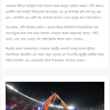
সরকারের বিভিন্ন কর্মসূচির কথাও উল্লেখ করেন জয়নুল আবদিন ফারুক। তিনি জানান,
ফ্যামিলি কার্ড কর্মসূচি ইতিমধ্যেই শুরু হয়েছে এবং খুব শিগগিরই কৃষি কার্ড চালু করা
হবে। পাশাপাশি এক কোটি গাছ লাগানোর উদ্যোগ নেওয়া হয়েছে বলেও তিনি জানান।
তার ভাষায়, শহীদ জিয়াউর রহমান ও খালেদা জিয়ার রাজনৈতিক উত্তরাধিকার ধারণ
করে মানুষের জন্য কাজ করার সক্ষমতা একমাত্র তারেক রহমানেরই রয়েছে। তিনি
বলেন, এখন সময় এসেছে সেই প্রতিশ্রুতির বাস্তব প্রমাণ দেওয়ার।
জিয়াউর রহমান সমাজকল্যাণ ফোরামের কেন্দ্রীয় সভাপতি মনজুর রহমান ভূঁইয়ার
সভাপতিত্বে আয়োজিত এই সভায় আরও বক্তব্য দেন বিএনপির কেন্দ্রীয় কমিটির সদস্য
ফরিদা ইয়াসমিন এবং এডভোকেট রফিক সিকদারসহ অন্যান্য নেতারা।