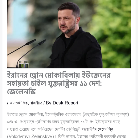
ইরানের ড্রোন মোকাবিলায় ইউক্রেনের
সহায়তা চাইল যুক্তরাষ্ট্রসহ ১১ দেশ:
জেলেনস্কি
/
আন্তর্জাতিক
,
রাজনীতি
/ By
Desk Report
ইরানের ড্রোন মোকাবিলা, ইলেকট্রনিক ওয়ারফেয়ার (বৈদ্যুতিক যুদ্ধকৌশল ব্যবস্থা)
এবং এ–সংক্রান্ত প্রশিক্ষণের জন্য যুক্তরাষ্ট্রসহ ১১টি দেশ ইউক্রেনের কাছে
সহায়তা চেয়েছে বলে জানিয়েছেন দেশটির প্রেসিডেন্ট
ভলোদিমির জেলেনস্কি
(Volodymyr Zelenskyy)। তিনি জানান, ইরানের প্রতিবেশী কয়েকটি দেশের