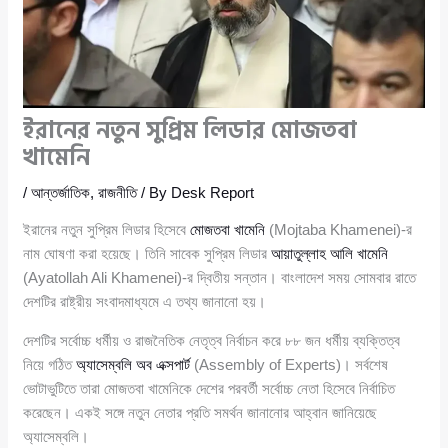
ইরানের নতুন সুপ্রিম লিডার মোজতবা
খামেনি
/
আন্তর্জাতিক
,
রাজনীতি
/ By
Desk Report
ইরানের নতুন সুপ্রিম লিডার হিসেবে
মোজতবা খামেনি
(Mojtaba Khamenei)-র
নাম ঘোষণা করা হয়েছে। তিনি সাবেক সুপ্রিম লিডার
আয়াতুল্লাহ আলি খামেনি
(Ayatollah Ali Khamenei)-র দ্বিতীয় সন্তান। বাংলাদেশ সময় সোমবার রাতে
দেশটির রাষ্ট্রীয় সংবাদমাধ্যমে এ তথ্য জানানো হয়।
দেশটির সর্বোচ্চ ধর্মীয় ও রাজনৈতিক নেতৃত্ব নির্বাচন করে ৮৮ জন ধর্মীয় ব্যক্তিত্ব
নিয়ে গঠিত
অ্যাসেম্বলি অব এক্সপার্ট
(Assembly of Experts)। সর্বশেষ
ভোটাভুটিতে তারা মোজতবা খামেনিকে দেশের পরবর্তী সর্বোচ্চ নেতা হিসেবে নির্বাচিত
করেছেন। একই সঙ্গে নতুন নেতার প্রতি সমর্থন জানানোর আহ্বান জানিয়েছে
অ্যাসেম্বলি।