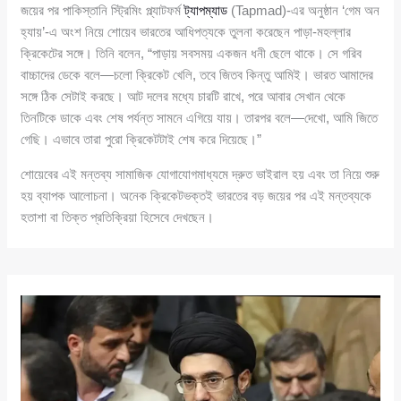
জয়ের পর পাকিস্তানি স্ট্রিমিং প্ল্যাটফর্ম
ট্যাপম্যাড
(Tapmad)-এর অনুষ্ঠান ‘গেম অন
হ্যায়’-এ অংশ নিয়ে শোয়েব ভারতের আধিপত্যকে তুলনা করেছেন পাড়া-মহল্লার
ক্রিকেটের সঙ্গে। তিনি বলেন, “পাড়ায় সবসময় একজন ধনী ছেলে থাকে। সে গরিব
বাচ্চাদের ডেকে বলে—চলো ক্রিকেট খেলি, তবে জিতব কিন্তু আমিই। ভারত আমাদের
সঙ্গে ঠিক সেটাই করছে। আট দলের মধ্যে চারটি রাখে, পরে আবার সেখান থেকে
তিনটিকে ডাকে এবং শেষ পর্যন্ত সামনে এগিয়ে যায়। তারপর বলে—দেখো, আমি জিতে
গেছি। এভাবে তারা পুরো ক্রিকেটটাই শেষ করে দিয়েছে।”
শোয়েবের এই মন্তব্য সামাজিক যোগাযোগমাধ্যমে দ্রুত ভাইরাল হয় এবং তা নিয়ে শুরু
হয় ব্যাপক আলোচনা। অনেক ক্রিকেটভক্তই ভারতের বড় জয়ের পর এই মন্তব্যকে
হতাশা বা তিক্ত প্রতিক্রিয়া হিসেবে দেখছেন।