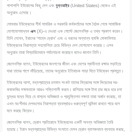
পাশাপাশি ইউরোপের কিছু দেশ এবং
যুক্তরাষ্ট্র
(United States) থেকেও এই
অনুরোধ এসেছে।
সোমবার ইউক্রেনের শীর্ষ সামরিক ও সরকারি কর্মকর্তাদের সঙ্গে বৈঠক শেষে সামাজিক
যোগাযোগমাধ্যম
এক্স
(X)-এ দেওয়া এক পোস্টে জেলেনস্কি এ তথ্য প্রকাশ করেন।
তিনি লেখেন, ইরানের ‘শাহেদ ড্রোন’ এবং এ ধরনের অন্যান্য হুমকি মোকাবিলায়
ইউক্রেনের নিরাপত্তা সহযোগিতা চেয়ে বিভিন্ন দেশ যোগাযোগ করেছে। এসব
অনুরোধ তারা বিস্তারিতভাবে পর্যালোচনা করেছেন বলেও জানান তিনি।
জেলেনস্কি বলেন, ইউক্রেনের জনগণের জীবন এবং দেশের স্বাধীনতা রক্ষার লড়াইয়ে
যারা তাদের পাশে দাঁড়িয়েছে, তাদের অনুরোধে ইতিবাচক সাড়া দিতে ইউক্রেন প্রস্তুত।
ইউক্রেনের আশা, মধ্যপ্রাচ্যের চলমান সংকট তাদের মিত্রদের সঙ্গে কিয়েভের দর-
কষাকষির সক্ষমতাকে আরও শক্তিশালী করবে। রাশিয়ার সঙ্গে টানা চার বছর ধরে চলা
যুদ্ধের মধ্যে দিয়ে যে বাস্তব অভিজ্ঞতা ও প্রযুক্তিগত দক্ষতা তারা অর্জন করেছে, তা
এখন অংশীদার দেশগুলোর নিরাপত্তা ব্যবস্থায়ও গুরুত্বপূর্ণ ভূমিকা রাখতে পারে বলে
মনে করছে কিয়েভ।
জেলেনস্কি বলেন, ড্রোন প্রতিরোধে ইউক্রেনের একটি অনন্য অভিজ্ঞতা তৈরি
হয়েছে। ইরান মধ্যপ্রাচ্যের বিভিন্ন সংঘাতে যেসব ড্রোন ব্যাপকভাবে ব্যবহার করছে,