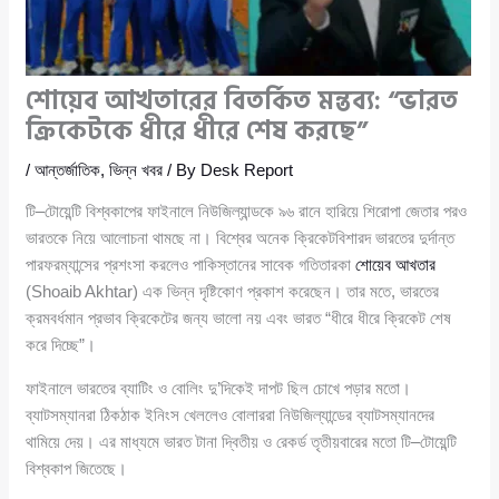
শোয়েব আখতারের বিতর্কিত মন্তব্য: “ভারত
ক্রিকেটকে ধীরে ধীরে শেষ করছে”
/
আন্তর্জাতিক
,
ভিন্ন খবর
/ By
Desk Report
টি–টোয়েন্টি বিশ্বকাপের ফাইনালে নিউজিল্যান্ডকে ৯৬ রানে হারিয়ে শিরোপা জেতার পরও
ভারতকে নিয়ে আলোচনা থামছে না। বিশ্বের অনেক ক্রিকেটবিশারদ ভারতের দুর্দান্ত
পারফরম্যান্সের প্রশংসা করলেও পাকিস্তানের সাবেক গতিতারকা
শোয়েব আখতার
(Shoaib Akhtar) এক ভিন্ন দৃষ্টিকোণ প্রকাশ করেছেন। তার মতে, ভারতের
ক্রমবর্ধমান প্রভাব ক্রিকেটের জন্য ভালো নয় এবং ভারত “ধীরে ধীরে ক্রিকেট শেষ
করে দিচ্ছে”।
ফাইনালে ভারতের ব্যাটিং ও বোলিং দু’দিকেই দাপট ছিল চোখে পড়ার মতো।
ব্যাটসম্যানরা ঠিকঠাক ইনিংস খেললেও বোলাররা নিউজিল্যান্ডের ব্যাটসম্যানদের
থামিয়ে দেয়। এর মাধ্যমে ভারত টানা দ্বিতীয় ও রেকর্ড তৃতীয়বারের মতো টি–টোয়েন্টি
বিশ্বকাপ জিতেছে।