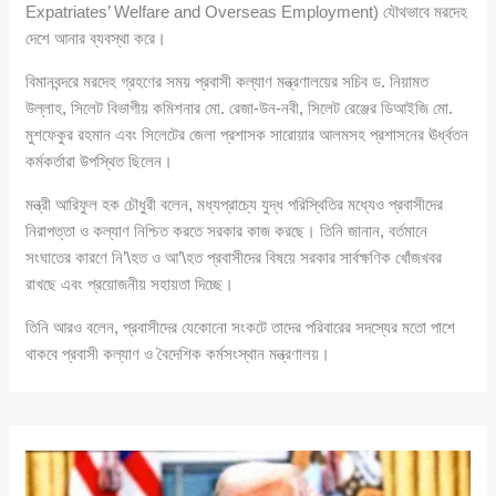
Expatriates’ Welfare and Overseas Employment) যৌথভাবে মরদেহ
দেশে আনার ব্যবস্থা করে।
বিমানবন্দরে মরদেহ গ্রহণের সময় প্রবাসী কল্যাণ মন্ত্রণালয়ের সচিব ড. নিয়ামত
উল্লাহ, সিলেট বিভাগীয় কমিশনার মো. রেজা-উন-নবী, সিলেট রেঞ্জের ডিআইজি মো.
মুশফেকুর রহমান এবং সিলেটের জেলা প্রশাসক সারোয়ার আলমসহ প্রশাসনের ঊর্ধ্বতন
কর্মকর্তারা উপস্থিত ছিলেন।
মন্ত্রী আরিফুল হক চৌধুরী বলেন, মধ্যপ্রাচ্যে যুদ্ধ পরিস্থিতির মধ্যেও প্রবাসীদের
নিরাপত্তা ও কল্যাণ নিশ্চিত করতে সরকার কাজ করছে। তিনি জানান, বর্তমানে
সংঘাতের কারণে নি’\হত ও আ’\হত প্রবাসীদের বিষয়ে সরকার সার্বক্ষণিক খোঁজখবর
রাখছে এবং প্রয়োজনীয় সহায়তা দিচ্ছে।
তিনি আরও বলেন, প্রবাসীদের যেকোনো সংকটে তাদের পরিবারের সদস্যের মতো পাশে
থাকবে প্রবাসী কল্যাণ ও বৈদেশিক কর্মসংস্থান মন্ত্রণালয়।