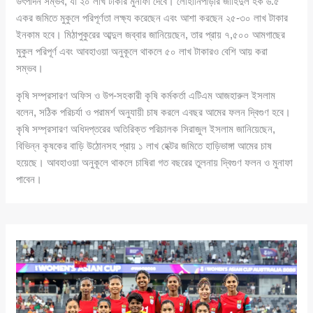
উৎপাদন সম্ভব, যা ২০ লাখ টাকার মুনাফা দেবে। লোহানিপাড়ার জাহিদুল হক ৬.৫
একর জমিতে মুকুলে পরিপূর্ণতা লক্ষ্য করেছেন এবং আশা করছেন ২৫-৩০ লাখ টাকার
ইনকাম হবে। মিঠাপুকুরের আব্দুল জব্বার জানিয়েছেন, তার প্রায় ৭,৫০০ আমগাছের
মুকুল পরিপূর্ণ এবং আবহাওয়া অনুকূলে থাকলে ৫০ লাখ টাকারও বেশি আয় করা
সম্ভব।
কৃষি সম্প্রসারণ অফিস ও উপ-সহকারী কৃষি কর্মকর্তা এটিএম আজহারুল ইসলাম
বলেন, সঠিক পরিচর্যা ও পরামর্শ অনুযায়ী চাষ করলে এবছর আমের ফলন দ্বিগুণ হবে।
কৃষি সম্প্রসারণ অধিদপ্তরের অতিরিক্ত পরিচালক সিরাজুল ইসলাম জানিয়েছেন,
বিভিন্ন কৃষকের বাড়ি উঠোনসহ প্রায় ১ লাখ হেক্টর জমিতে হাড়িভাঙ্গা আমের চাষ
হয়েছে। আবহাওয়া অনুকূলে থাকলে চাষিরা গত বছরের তুলনায় দ্বিগুণ ফলন ও মুনাফা
পাবেন।