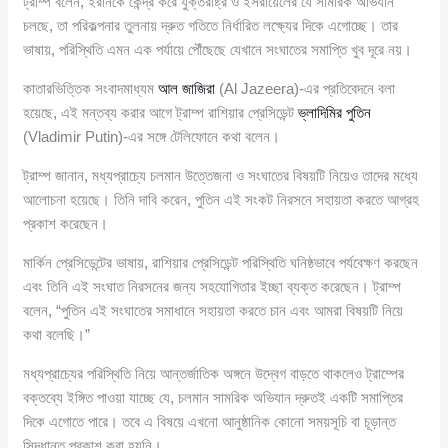
ট্রাম্প বলেন, ইরানকে কেন্দ্র করে যুক্তরাষ্ট্র ও ইসরায়েলের যে সামরিক অভিযান
চলছে, তা পরিকল্পনার তুলনায় দ্রুত গতিতে নির্ধারিত লক্ষ্যের দিকে এগোচ্ছে। তার
ভাষায়, পরিস্থিতি এমন এক পর্যায়ে পৌঁছেছে যেখানে সংঘাতের সমাপ্তি খুব দূরে নয়।
কাতারভিত্তিক সংবাদমাধ্যম
আল জাজিরা
(Al Jazeera)-এর প্রতিবেদনে বলা
হয়েছে, এই মন্তব্য করার আগে ট্রাম্প রাশিয়ার প্রেসিডেন্ট
ভ্লাদিমির পুতিন
(Vladimir Putin)-এর সঙ্গে টেলিফোনে কথা বলেন।
ট্রাম্প জানান, মধ্যপ্রাচ্যে চলমান উত্তেজনা ও সংঘাতের বিষয়টি নিয়েও তাদের মধ্যে
আলোচনা হয়েছে। তিনি দাবি করেন, পুতিন এই সংকট নিরসনে সহায়তা করতে আগ্রহ
প্রকাশ করেছেন।
মার্কিন প্রেসিডেন্টের ভাষায়, রাশিয়ার প্রেসিডেন্ট পরিস্থিতি ঘনিষ্ঠভাবে পর্যবেক্ষণ করছেন
এবং তিনি এই সংঘাত নিরসনের জন্য সহযোগিতার ইচ্ছা ব্যক্ত করেছেন। ট্রাম্প
বলেন, “পুতিন এই সংঘাতের সমাধানে সহায়তা করতে চান এবং আমরা বিষয়টি নিয়ে
কথা বলেছি।”
মধ্যপ্রাচ্যের পরিস্থিতি নিয়ে আন্তর্জাতিক অঙ্গনে উদ্বেগ বাড়তে থাকলেও ট্রাম্পের
বক্তব্যে ইঙ্গিত পাওয়া যাচ্ছে যে, চলমান সামরিক অভিযান দ্রুতই একটি সমাপ্তির
দিকে এগোতে পারে। তবে এ বিষয়ে এখনো আনুষ্ঠানিক কোনো সময়সূচি বা চূড়ান্ত
সিদ্ধান্ত প্রকাশ করা হয়নি।