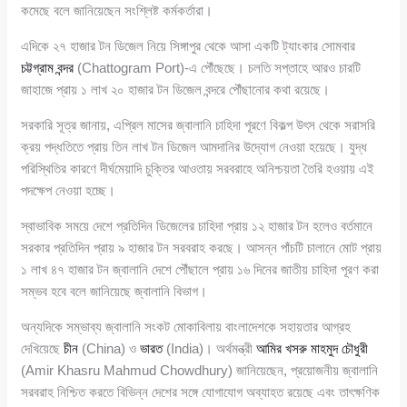
কমেছে বলে জানিয়েছেন সংশ্লিষ্ট কর্মকর্তারা।
এদিকে ২৭ হাজার টন ডিজেল নিয়ে সিঙ্গাপুর থেকে আসা একটি ট্যাংকার সোমবার
চট্টগ্রাম বন্দর
(Chattogram Port)-এ পৌঁছেছে। চলতি সপ্তাহে আরও চারটি
জাহাজে প্রায় ১ লাখ ২০ হাজার টন ডিজেল বন্দরে পৌঁছানোর কথা রয়েছে।
সরকারি সূত্র জানায়, এপ্রিল মাসের জ্বালানি চাহিদা পূরণে বিকল্প উৎস থেকে সরাসরি
ক্রয় পদ্ধতিতে প্রায় তিন লাখ টন ডিজেল আমদানির উদ্যোগ নেওয়া হয়েছে। যুদ্ধ
পরিস্থিতির কারণে দীর্ঘমেয়াদি চুক্তির আওতায় সরবরাহে অনিশ্চয়তা তৈরি হওয়ায় এই
পদক্ষেপ নেওয়া হচ্ছে।
স্বাভাবিক সময়ে দেশে প্রতিদিন ডিজেলের চাহিদা প্রায় ১২ হাজার টন হলেও বর্তমানে
সরকার প্রতিদিন প্রায় ৯ হাজার টন সরবরাহ করছে। আসন্ন পাঁচটি চালানে মোট প্রায়
১ লাখ ৪৭ হাজার টন জ্বালানি দেশে পৌঁছালে প্রায় ১৬ দিনের জাতীয় চাহিদা পূরণ করা
সম্ভব হবে বলে জানিয়েছে জ্বালানি বিভাগ।
অন্যদিকে সম্ভাব্য জ্বালানি সংকট মোকাবিলায় বাংলাদেশকে সহায়তার আগ্রহ
দেখিয়েছে
চীন
(China) ও
ভারত
(India)। অর্থমন্ত্রী
আমির খসরু মাহমুদ চৌধুরী
(Amir Khasru Mahmud Chowdhury) জানিয়েছেন, প্রয়োজনীয় জ্বালানি
সরবরাহ নিশ্চিত করতে বিভিন্ন দেশের সঙ্গে যোগাযোগ অব্যাহত রয়েছে এবং তাৎক্ষণিক