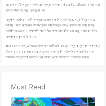
আয়োজিত এই অনুষ্ঠানে সংগঠনের সদস্যদের মধ্যে নেটওয়ার্কিং, অভিজ্ঞতা বিনিময় এবং
নেতৃত্ব উন্নয়ন নিয়ে আলোচনা হবে।
অনুষ্ঠানে অংশগ্রহণকারী সদস্যরা সংগঠনের ভবিষ্যৎ কার্যক্রম, নতুন উদ্যোগ এবং
স্থানীয় পর্যায়ে সামাজিক উন্নয়নমূলক কার্যক্রমকে আরও শক্তিশালী করার বিষয়ে
মতবিনিময় করবেন। পাশাপাশি পারস্পরিক যোগাযোগ বৃদ্ধি এবং নতুন সম্ভাবনা নিয়ে
আলোচনার সুযোগ তৈরি হবে।
আয়োজকদের মতে, এ ধরনের আয়োজন জেসিআই-এর মূল লক্ষ্য বাস্তবায়নে গুরুত্বপূর্ণ
ভূমিকা রাখে। তরুণদের মধ্যে নেতৃত্বের দক্ষতা বৃদ্ধি, পারস্পরিক সহযোগিতা এবং
সামাজিক সম্পৃক্ততা বাড়াতে এমন উদ্যোগগুলো ভবিষ্যতেও অব্যাহত থাকবে।
Must Read