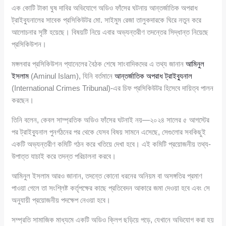
এক কোটি টাকা ঘুষ দাবির অভিযোগে অডিও ফাঁসের ঘটনায় আন্তর্জাতিক অপরাধ
ট্রাইব্যুনালের সাবেক প্রসিকিউটর মো. সাইমুম রেজা তালুকদারকে ঘিরে নতুন করে
আলোচনার সৃষ্টি হয়েছে। বিষয়টি নিয়ে এবার অভ্যন্তরীণ তদন্তের সিদ্ধান্ত নিয়েছে
প্রসিকিউশন।
মঙ্গলবার প্রসিকিউশন প্যানেলের বৈঠক শেষে সাংবাদিকদের এ তথ্য জানান
আমিনুল
ইসলাম
(Aminul Islam), যিনি বর্তমানে
আন্তর্জাতিক অপরাধ ট্রাইব্যুনাল
(International Crimes Tribunal)-এর চিফ প্রসিকিউটর হিসেবে দায়িত্ব পালন
করছেন।
তিনি বলেন, কেবল সাম্প্রতিক অডিও ফাঁসের ঘটনাই নয়—২০২৪ সালের ৫ আগস্টের
পর ট্রাইব্যুনাল পুনর্গঠনের পর থেকে যেসব বিষয় সামনে এসেছে, সেগুলোর সবকিছুই
একটি অভ্যন্তরীণ কমিটি গঠন করে খতিয়ে দেখা হবে। এই কমিটি প্রয়োজনীয় তথ্য-
উপাত্ত যাচাই করে তদন্ত পরিচালনা করবে।
আমিনুল ইসলাম আরও জানান, তদন্তে কোনো ধরনের অনিয়ম বা অসঙ্গতির প্রমাণ
পাওয়া গেলে তা সংশ্লিষ্ট কর্তৃপক্ষের কাছে প্রতিবেদন আকারে জমা দেওয়া হবে এবং সে
অনুযায়ী প্রয়োজনীয় পদক্ষেপ নেওয়া হবে।
সম্প্রতি সামাজিক মাধ্যমে একটি অডিও ক্লিপ ছড়িয়ে পড়ে, যেখানে অভিযোগ করা হয়