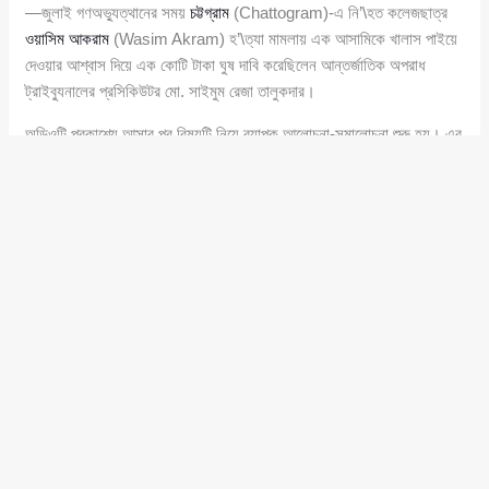
—জুলাই গণঅভ্যুত্থানের সময়
চট্টগ্রাম
(Chattogram)-এ নি’\হত কলেজছাত্র
ওয়াসিম আকরাম
(Wasim Akram) হ’\ত্যা মামলায় এক আসামিকে খালাস পাইয়ে
দেওয়ার আশ্বাস দিয়ে এক কোটি টাকা ঘুষ দাবি করেছিলেন আন্তর্জাতিক অপরাধ
ট্রাইব্যুনালের প্রসিকিউটর মো. সাইমুম রেজা তালুকদার।
অডিওটি প্রকাশ্যে আসার পর বিষয়টি নিয়ে ব্যাপক আলোচনা-সমালোচনা শুরু হয়। এর
মধ্যেই তিনি ট্রাইব্যুনালের প্রসিকিউটর পদ থেকে পদত্যাগ করেন।
পরে সোমবার তার পদত্যাগপত্র গ্রহণ করে প্রজ্ঞাপন জারি করে
আইন মন্ত্রণালয়
(Ministry of Law, Justice and Parliamentary Affairs)।
এখন অভিযোগের সত্যতা যাচাই এবং ট্রাইব্যুনালের কার্যক্রমে কোনো অনিয়ম ছিল কি
না—তা খতিয়ে দেখতে অভ্যন্তরীণ তদন্তের উদ্যোগ নেওয়া হচ্ছে বলে জানিয়েছে
প্রসিকিউশন।