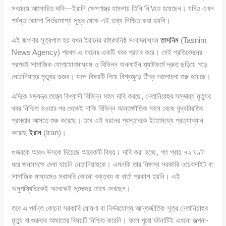
সবচেয়ে আলোচিত দাবি—ইরানি ক্ষেপণাস্ত্র হামলায় তিনি নি’\হত হয়েছেন। যদিও এখন
পর্যন্ত কোনো নির্ভরযোগ্য সূত্র থেকে এই তথ্য নিশ্চিত করা হয়নি।
এই জল্পনার সূত্রপাত হয় যখন ইরানের রাষ্ট্রঘনিষ্ঠ সংবাদমাধ্যম
তাসনিম
(Tasnim
News Agency) প্রথম এ ধরনের একটি খবর প্রচার করে। সেই প্রতিবেদনের
পরপরই সামাজিক যোগাযোগমাধ্যম ও বিভিন্ন অনলাইন প্ল্যাটফর্মে দ্রুত ছড়িয়ে পড়ে
নেতানিয়াহুর মৃত্যুর গুজব। ফলে বিষয়টি নিয়ে বিশ্বজুড়ে তীব্র আলোচনা শুরু হয়েছে।
এদিকে ষড়যন্ত্র তত্ত্বে বিশ্বাসী বিভিন্ন মহল দাবি করছে, নেতানিয়াহুর সম্ভাব্য মৃত্যুর
খবর নিশ্চিত হওয়ার পর থেকেই নাকি বিভিন্ন আন্তর্জাতিক মহল থেকে যুদ্ধবিরতির
প্রস্তাব আসতে শুরু করেছে। তবে এই ধরনের প্রস্তাবকে ইতোমধ্যে প্রত্যাখ্যান
করেছে
ইরান
(Iran)।
গুজবকে আরও উসকে দিয়েছে আরেকটি বিষয়। দাবি করা হচ্ছে, গত প্রায় ৭২ ঘণ্টা
ধরে জনসমক্ষে দেখা যায়নি নেতানিয়াহুকে। এমনকি তার নিজস্ব সরকারি ওয়েবসাইট বা
সামাজিক মাধ্যমেও সরাসরি কোনো বক্তব্য বা বার্তা প্রকাশ হয়নি। এই
অনুপস্থিতিকেই অনেকেই সন্দেহের চোখে দেখছেন।
তবে এ পর্যন্ত কোনো সরকারি ঘোষণা বা নির্ভরযোগ্য আন্তর্জাতিক সূত্র নেতানিয়াহুর
মৃত্যু বা গুরুতর আঘাতের বিষয়টি নিশ্চিত করেনি। ফলে পুরো ঘটনাটিই এখনো জল্পনা-