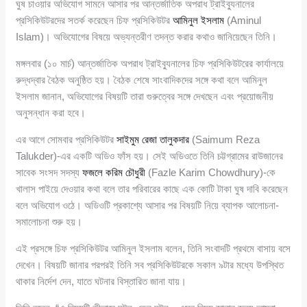
ঘুষ চাওয়ার অভিযোগ সামনে আসার পর আন্তর্জাতিক অপরাধ ট্রাইব্যুনালের
প্রসিকিউটরদের সতর্ক করেছেন চিফ প্রসিকিউটর
আমিনুল ইসলাম
(Aminul
Islam)। অভিযোগের বিষয়ে অভ্যন্তরীণ তদন্ত করার কথাও জানিয়েছেন তিনি।
মঙ্গলবার (১০ মার্চ) আন্তর্জাতিক অপরাধ ট্রাইব্যুনালের চিফ প্রসিকিউটরের কার্যালয়ে
রুদ্ধদ্বার বৈঠক অনুষ্ঠিত হয়। বৈঠক শেষে সাংবাদিকদের সঙ্গে কথা বলে আমিনুল
ইসলাম জানান, অভিযোগের বিষয়টি তারা গুরুত্বের সঙ্গে দেখছেন এবং প্রয়োজনীয়
অনুসন্ধান করা হবে।
এর আগে সোমবার প্রসিকিউটর
সাইমুম রেজা তালুকদার
(Saimum Reza
Talukder)-এর একটি অডিও ফাঁস হয়। সেই অডিওতে তিনি চট্টগ্রামের রাউজানের
সাবেক সংসদ সদস্য
ফজলে করিম চৌধুরী
(Fazle Karim Chowdhury)-কে
খালাস পাইয়ে দেওয়ার কথা বলে তার পরিবারের কাছে এক কোটি টাকা ঘুষ দাবি করেছেন
বলে অভিযোগ ওঠে। অডিওটি প্রকাশ্যে আসার পর বিষয়টি নিয়ে ব্যাপক আলোচনা-
সমালোচনা শুরু হয়।
এই প্রসঙ্গে চিফ প্রসিকিউটর আমিনুল ইসলাম বলেন, তিনি সংবাদটি প্রথমে বাসায় বসে
দেখেন। বিষয়টি জানার পরপরই তিনি সব প্রসিকিউটরকে সকাল ৯টার মধ্যে উপস্থিত
থাকার নির্দেশ দেন, যাতে ঘটনার বিস্তারিত জানা যায়।