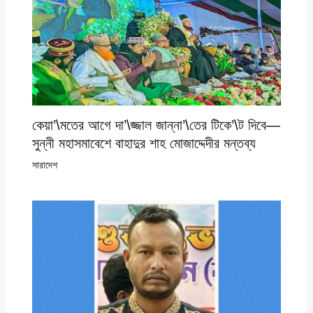
কেয়া’\মতের আগে দা’\জ্জাল জান্না’\তের টিকে’\ট দিবে—
সুন্নী মহাসমাবেশে বাহাদুর শাহ মোজাদ্দেদীর মন্তব্য
সারাদেশ