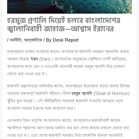
হরমুজ প্রণালি দিয়েই চলবে বাংলাদেশের
জ্বালানিবাহী জাহাজ—আশ্বাস ইরানের
/
অর্থনীতি
,
আন্তর্জাতিক
/ By
Desk Report
মধ্যপ্রাচ্যে চলমান সংঘাতের মধ্যেও বাংলাদেশের জ্বালানি সরবরাহ স্বাভাবিক রাখতে
আশ্বাস দিয়েছে
ইরান
(Iran)। বাংলাদেশের অনুরোধের প্রেক্ষিতে দেশটি জানিয়েছে,
বাংলাদেশের জন্য তেল ও এলএনজি বহনকারী জাহাজ হরমুজ প্রণালি দিয়ে চলাচলে
কোনো বাধা দেওয়া হবে না।
জ্বালানি মন্ত্রণালয়ের কর্মকর্তারা জানান, মধ্যপ্রাচ্যে উত্তেজনা বাড়তে থাকায় বিশ্বের
অন্যতম গুরুত্বপূর্ণ জ্বালানি পরিবহন নৌপথ
হরমুজ প্রণালি
(Strait of Hormuz)
ঝুঁকির মুখে পড়েছে। এই পরিস্থিতিতে সম্ভাব্য জ্বালানি সংকটের আশঙ্কা থেকে
বাংলাদেশ সরকার ইরানের সঙ্গে যোগাযোগ করে।
এর জবাবে ইরান কর্তৃপক্ষ বাংলাদেশকে জানায়, বাংলাদেশের জ্বালানিবাহী জাহাজ
প্রণালিতে প্রবেশের আগে তাদের অবহিত করা হলে সেসব জাহাজ চলাচলে কোনো বাধা
দেওয়া হবে না। এতে দেশের জ্বালানি সরবরাহ নিয়ে তাৎক্ষণিক উদ্বেগ অনেকটাই