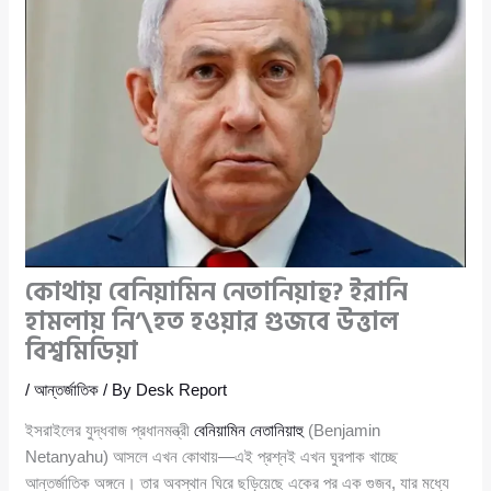
কোথায় বেনিয়ামিন নেতানিয়াহু? ইরানি
হামলায় নি’\হত হওয়ার গুজবে উত্তাল
বিশ্বমিডিয়া
/
আন্তর্জাতিক
/ By
Desk Report
ইসরাইলের যুদ্ধবাজ প্রধানমন্ত্রী
বেনিয়ামিন নেতানিয়াহু
(Benjamin
Netanyahu) আসলে এখন কোথায়—এই প্রশ্নই এখন ঘুরপাক খাচ্ছে
আন্তর্জাতিক অঙ্গনে। তার অবস্থান ঘিরে ছড়িয়েছে একের পর এক গুজব, যার মধ্যে