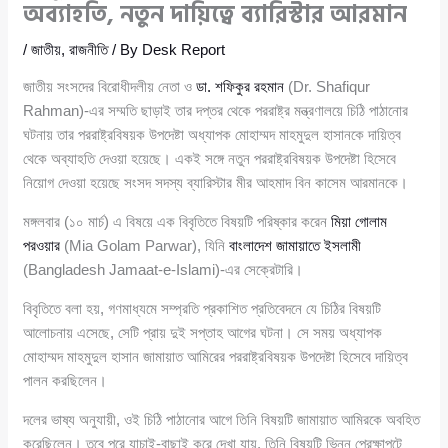
অব্যাহতি, নতুন দায়িত্বে ব্যারিস্টার আরমান
/
জাতীয়
,
রাজনীতি
/ By
Desk Report
জাতীয় সংসদের বিরোধীদলীয় নেতা ও
ডা. শফিকুর রহমান
(Dr. Shafiqur
Rahman)-এর সম্মতি ছাড়াই তার দপ্তর থেকে পররাষ্ট্র মন্ত্রণালয়ে চিঠি পাঠানোর
ঘটনায় তার পররাষ্ট্রবিষয়ক উপদেষ্টা অধ্যাপক মোহাম্মদ মাহমুদুল হাসানকে দায়িত্ব
থেকে অব্যাহতি দেওয়া হয়েছে। একই সঙ্গে নতুন পররাষ্ট্রবিষয়ক উপদেষ্টা হিসেবে
নিয়োগ দেওয়া হয়েছে সংসদ সদস্য ব্যারিস্টার মীর আহমাদ বিন কাসেম আরমানকে।
মঙ্গলবার (১০ মার্চ) এ বিষয়ে এক বিবৃতিতে বিষয়টি পরিষ্কার করেন
মিয়া গোলাম
পরওয়ার
(Mia Golam Parwar), যিনি
বাংলাদেশ জামায়াতে ইসলামী
(Bangladesh Jamaat-e-Islami)-এর সেক্রেটারি।
বিবৃতিতে বলা হয়, গণমাধ্যমে সম্প্রতি প্রকাশিত প্রতিবেদনে যে চিঠির বিষয়টি
আলোচনায় এসেছে, সেটি প্রায় দুই সপ্তাহ আগের ঘটনা। সে সময় অধ্যাপক
মোহাম্মদ মাহমুদুল হাসান জামায়াত আমিরের পররাষ্ট্রবিষয়ক উপদেষ্টা হিসেবে দায়িত্ব
পালন করছিলেন।
দলের ভাষ্য অনুযায়ী, ওই চিঠি পাঠানোর আগে তিনি বিষয়টি জামায়াত আমিরকে অবহিত
করেছিলেন। তবে পরে যাচাই-বাছাই করে দেখা যায়, তিনি বিষয়টি ভিন্ন প্রেক্ষাপটে