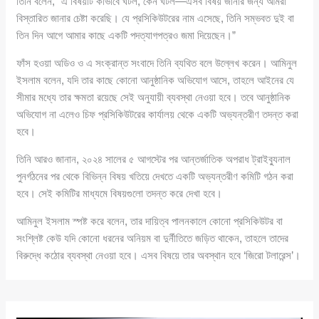
তিনি বলেন, “এ বিষয়টি কীভাবে ঘটল, কেন ঘটল—এসব বিষয় জানার জন্য আমরা
বিস্তারিত জানার চেষ্টা করেছি। যে প্রসিকিউটরের নাম এসেছে, তিনি সম্ভবত দুই বা
তিন দিন আগে আমার কাছে একটি পদত্যাগপত্রও জমা দিয়েছেন।”
ফাঁস হওয়া অডিও ও এ সংক্রান্ত সংবাদে তিনি ব্যথিত বলে উল্লেখ করেন। আমিনুল
ইসলাম বলেন, যদি তার কাছে কোনো আনুষ্ঠানিক অভিযোগ আসে, তাহলে আইনের যে
সীমার মধ্যে তার ক্ষমতা রয়েছে সেই অনুযায়ী ব্যবস্থা নেওয়া হবে। তবে আনুষ্ঠানিক
অভিযোগ না এলেও চিফ প্রসিকিউটরের কার্যালয় থেকে একটি অভ্যন্তরীণ তদন্ত করা
হবে।
তিনি আরও জানান, ২০২৪ সালের ৫ আগস্টের পর আন্তর্জাতিক অপরাধ ট্রাইব্যুনাল
পুনর্গঠনের পর থেকে বিভিন্ন বিষয় খতিয়ে দেখতে একটি অভ্যন্তরীণ কমিটি গঠন করা
হবে। সেই কমিটির মাধ্যমে বিষয়গুলো তদন্ত করে দেখা হবে।
আমিনুল ইসলাম স্পষ্ট করে বলেন, তার দায়িত্ব পালনকালে কোনো প্রসিকিউটর বা
সংশ্লিষ্ট কেউ যদি কোনো ধরনের অনিয়ম বা দুর্নীতিতে জড়িত থাকেন, তাহলে তাদের
বিরুদ্ধে কঠোর ব্যবস্থা নেওয়া হবে। এসব বিষয়ে তার অবস্থান হবে ‘জিরো টলারেন্স’।