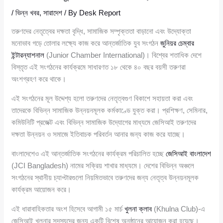
/
ভিন্ন খবর
,
সারাদেশ
/ By
Desk Report
তরুণদের নেতৃত্বের দক্ষতা বৃদ্ধি, সামাজিক সম্পৃক্ততা বাড়ানো এবং উদ্যোক্তা
মনোভাব গড়ে তোলার লক্ষ্যে কাজ করে আন্তর্জাতিক যুব সংগঠন
জুনিয়র চেম্বার
ইন্টারন্যাশনাল
(Junior Chamber International)। বিশ্বের শতাধিক দেশে
বিস্তৃত এই সংগঠনের কার্যক্রমে সাধারণত ১৮ থেকে ৪০ বছর বয়সী তরুণরা
অংশগ্রহণ করে থাকে।
এই সংগঠনের মূল উদ্দেশ্য হলো তরুণদের নেতৃত্বগুণ বিকাশে সহায়তা করা এবং
তাদেরকে বিভিন্ন সামাজিক উন্নয়নমূলক কর্মকাণ্ডে যুক্ত করা। প্রশিক্ষণ, সেমিনার,
কমিউনিটি প্রজেক্ট এবং বিভিন্ন সামাজিক উদ্যোগের মাধ্যমে জেসিআই তরুণদের
দক্ষতা উন্নয়ন ও সমাজে ইতিবাচক পরিবর্তন আনার জন্য কাজ করে যাচ্ছে।
বাংলাদেশেও এই আন্তর্জাতিক সংগঠনের কার্যক্রম পরিচালিত হচ্ছে
জেসিআই বাংলাদেশ
(JCI Bangladesh) নামের সক্রিয় শাখার মাধ্যমে। দেশের বিভিন্ন অঞ্চলে
সংগঠনের স্থানীয় চ্যাপ্টারগুলো নিয়মিতভাবে তরুণদের জন্য নেতৃত্ব উন্নয়নমূলক
কার্যক্রম আয়োজন করে।
এই ধারাবাহিকতার অংশ হিসেবে আগামী ১৫ মার্চ
খুলনা ক্লাব
(Khulna Club)-এ
জেসিআই খুলনার সদস্যদের জন্য একটি বিশেষ অনুষ্ঠানের আয়োজন করা হয়েছে।