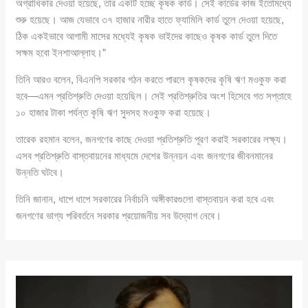
অগ্রাধিকার দেওয়া হয়েছে, তার একটি হচ্ছে কৃষক কার্ড। সেই কার্ডের কাজ ইতোমধ্যে
শুরু হয়েছে। আজ যেভাবে ৩৭ হাজার নারীর হাতে ফ্যামিলি কার্ড তুলে দেওয়া হয়েছে,
ঠিক একইভাবে আগামী মাসের মধ্যেই কৃষক ভাইদের কাছেও কৃষক কার্ড তুলে দিতে
সক্ষম হবো ইনশাআল্লাহ।”
তিনি আরও বলেন, বিএনপি সরকার গঠন করতে পারলে কৃষকদের কৃষি ঋণ মওকুফ করা
হবে—এমন প্রতিশ্রুতি দেওয়া হয়েছিল। সেই প্রতিশ্রুতির অংশ হিসেবে গত সপ্তাহে
১০ হাজার টাকা পর্যন্ত কৃষি ঋণ সুদসহ মওকুফ করা হয়েছে।
তারেক রহমান বলেন, জনগণের কাছে দেওয়া প্রতিশ্রুতি পূরণ করাই সরকারের লক্ষ্য।
এসব প্রতিশ্রুতি বাস্তবায়নের মাধ্যমে দেশের উন্নয়ন এবং জনগণের জীবনমানের
উন্নতি ঘটবে।
তিনি জানান, ধাপে ধাপে সরকারের নির্বাচনি অঙ্গীকারগুলো বাস্তবায়ন করা হবে এবং
জনগণের ভাগ্য পরিবর্তনে সরকার প্রয়োজনীয় সব উদ্যোগ নেবে।