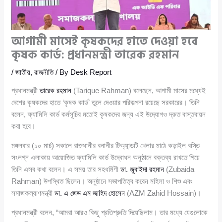
আগামী মাসেই কৃষকদের হাতে দেওয়া হবে
কৃষক কার্ড: প্রধানমন্ত্রী তারেক রহমান
/
জাতীয়
,
রাজনীতি
/ By
Desk Report
প্রধানমন্ত্রী
তারেক রহমান
(Tarique Rahman) বলেছেন, আগামী মাসের মধ্যেই
দেশের কৃষকদের হাতে ‘কৃষক কার্ড’ তুলে দেওয়ার পরিকল্পনা রয়েছে সরকারের। তিনি
বলেন, ফ্যামিলি কার্ড কর্মসূচির মতোই কৃষকদের জন্য এই উদ্যোগও দ্রুত বাস্তবায়ন
করা হবে।
মঙ্গলবার (১০ মার্চ) সকালে রাজধানীর বনানীর টিঅ্যান্ডটি খেলার মাঠে কড়াইল বস্তি
সংলগ্ন এলাকায় আয়োজিত ফ্যামিলি কার্ড উদ্বোধন অনুষ্ঠানে বক্তব্য রাখতে গিয়ে
তিনি এসব কথা বলেন। এ সময় তার সহধর্মিণী
ডা. জুবাইদা রহমান
(Zubaida
Rahman) উপস্থিত ছিলেন। অনুষ্ঠানে সভাপতিত্ব করেন মহিলা ও শিশু এবং
সমাজকল্যাণমন্ত্রী
ডা. এ জেড এম জাহিদ হোসেন
(AZM Zahid Hossain)।
প্রধানমন্ত্রী বলেন, “আমরা আরও কিছু প্রতিশ্রুতি দিয়েছিলাম। তার মধ্যে যেগুলোকে