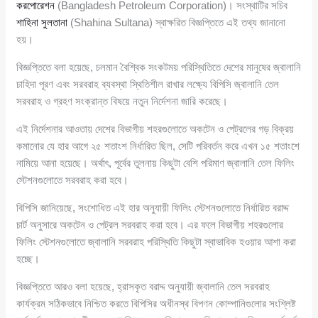
করপোরেশন
(Bangladesh Petroleum Corporation)। সংস্থাটির সচিব
শাহিনা সুলতানা
(Shahina Sultana) স্বাক্ষরিত বিজ্ঞপ্তিতে এই তথ্য জানানো
হয়।
বিজ্ঞপ্তিতে বলা হয়েছে, চলমান বৈশ্বিক সংকটময় পরিস্থিতিতে দেশের মানুষের জ্বালানি
চাহিদা পূরণ এবং সরবরাহ ব্যবস্থা স্থিতিশীল রাখার লক্ষ্যে বিপিসি জ্বালানি তেল
সরবরাহ ও গ্রহণ সংক্রান্ত বিষয়ে নতুন নির্দেশনা জারি করেছে।
এই নির্দেশনার আওতায় দেশের বিভাগীয় শহরগুলোতে অকটেন ও পেট্রলের গড় বিক্রয়
কমানোর যে হার আগে ২৫ শতাংশ নির্ধারিত ছিল, সেটি পরিবর্তন করে এখন ১৫ শতাংশে
নামিয়ে আনা হয়েছে। অর্থাৎ, পূর্বের তুলনায় কিছুটা বেশি পরিমাণ জ্বালানি তেল ফিলিং
স্টেশনগুলোতে সরবরাহ করা হবে।
বিপিসি জানিয়েছে, সংশোধিত এই হার অনুযায়ী ফিলিং স্টেশনগুলোতে নির্ধারিত বরাদ্দ
চার্ট অনুসারে অকটেন ও পেট্রল সরবরাহ করা হবে। এর ফলে বিভাগীয় শহরগুলোর
ফিলিং স্টেশনগুলোতে জ্বালানি সরবরাহ পরিস্থিতি কিছুটা স্বাভাবিক হওয়ার আশা করা
হচ্ছে।
বিজ্ঞপ্তিতে আরও বলা হয়েছে, হ্রাসকৃত বরাদ্দ অনুযায়ী জ্বালানি তেল সরবরাহ
কার্যক্রম সঠিকভাবে নিশ্চিত করতে বিপিসির অধীনস্থ বিপণন কোম্পানিগুলোর সংশ্লিষ্ট