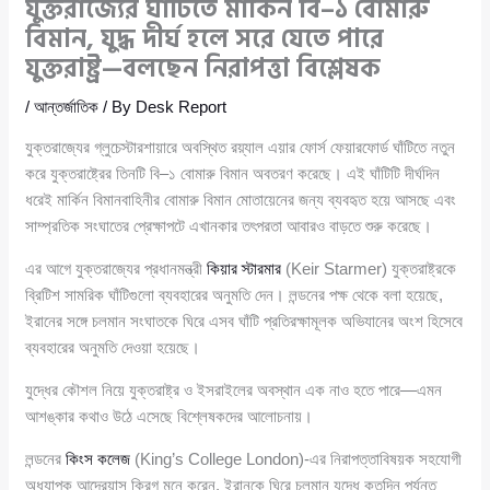
যুক্তরাজ্যের ঘাঁটিতে মার্কিন বি–১ বোমারু
বিমান, যুদ্ধ দীর্ঘ হলে সরে যেতে পারে
যুক্তরাষ্ট্র—বলছেন নিরাপত্তা বিশ্লেষক
/
আন্তর্জাতিক
/ By
Desk Report
যুক্তরাজ্যের গ্লুচেস্টারশায়ারে অবস্থিত রয়্যাল এয়ার ফোর্স ফেয়ারফোর্ড ঘাঁটিতে নতুন
করে যুক্তরাষ্ট্রের তিনটি বি–১ বোমারু বিমান অবতরণ করেছে। এই ঘাঁটিটি দীর্ঘদিন
ধরেই মার্কিন বিমানবাহিনীর বোমারু বিমান মোতায়েনের জন্য ব্যবহৃত হয়ে আসছে এবং
সাম্প্রতিক সংঘাতের প্রেক্ষাপটে এখানকার তৎপরতা আবারও বাড়তে শুরু করেছে।
এর আগে যুক্তরাজ্যের প্রধানমন্ত্রী
কিয়ার স্টারমার
(Keir Starmer) যুক্তরাষ্ট্রকে
ব্রিটিশ সামরিক ঘাঁটিগুলো ব্যবহারের অনুমতি দেন। লন্ডনের পক্ষ থেকে বলা হয়েছে,
ইরানের সঙ্গে চলমান সংঘাতকে ঘিরে এসব ঘাঁটি প্রতিরক্ষামূলক অভিযানের অংশ হিসেবে
ব্যবহারের অনুমতি দেওয়া হয়েছে।
যুদ্ধের কৌশল নিয়ে যুক্তরাষ্ট্র ও ইসরাইলের অবস্থান এক নাও হতে পারে—এমন
আশঙ্কার কথাও উঠে এসেছে বিশ্লেষকদের আলোচনায়।
লন্ডনের
কিংস কলেজ
(King’s College London)-এর নিরাপত্তাবিষয়ক সহযোগী
অধ্যাপক আন্দ্রেয়াস ক্রিগ মনে করেন, ইরানকে ঘিরে চলমান যুদ্ধে কতদিন পর্যন্ত