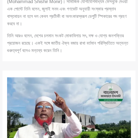
(Mohammad Shishir Monir)। সামাজিক যোগাযোগমাধ্যম ফেসবুকে দেওয়া
এক পোস্টে তিনি বলেন, জুলাই সনদ এবং গণভোট অনুযায়ী সংস্কার প্রস্তাব
বাস্তবায়ন না হলে দল কেবল প্রতীকী বা অলংকারস্বরূপ ডেপুটি স্পিকারের পদ গ্রহণ
করবে না।
তিনি আরও বলেন, দেশের চলমান সংকট মোকাবিলায় সৎ, দক্ষ ও যোগ্য জনশক্তির
প্রয়োজন রয়েছে। একই সঙ্গে জাতীয় ঐক্য বজায় রাখা বর্তমান পরিস্থিতিতে অত্যন্ত
গুরুত্বপূর্ণ বলেও মন্তব্য করেন তিনি।