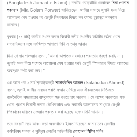
(Bangladesh Jamaat-e-Islami)। দলটির সেক্রেটারি জেনারেল
মিয়া গোলাম
পরওয়ার
(Mia Golam Porwar) জানিয়েছেন, জাতীয় সংসদে জুলাই সনদ নিয়ে
আলোচনা শেষ হওয়ার পর ডেপুটি স্পিকারের বিষয়ে দল তাদের চূড়ান্ত অবস্থান
জানাবে।
বুধবার (১১ মার্চ) জাতীয় সংসদ ভবনে বিরোধী দলীয় সংসদীয় কমিটির বৈঠক শেষে
সাংবাদিকদের সঙ্গে সংক্ষিপ্ত আলাপে তিনি এ তথ্য জানান।
মিয়া গোলাম পরওয়ার বলেন, “আমরা আপাতত সরকারের প্রস্তাব গ্রহণ করছি না।
জুলাই সনদ নিয়ে সংসদে আলোচনা শেষ হওয়ার পরই ডেপুটি স্পিকারের বিষয়ে আমাদের
অবস্থান স্পষ্ট করা হবে।”
এর আগে গত ২ মার্চ স্বরাষ্ট্রমন্ত্রী
সালাহউদ্দিন আহমদ
(Salahuddin Ahmed)
বলেন, জুলাই জাতীয় সনদের প্রতি সম্মান দেখিয়ে এবং ঐকমত্যের ভিত্তিতে
রাজনৈতিক সমঝোতার বাস্তবায়ন শুরু করতে চায় সরকার। সে লক্ষ্যে সরকারের পক্ষ
থেকে প্রধান বিরোধী দলকে মৌখিকভাবে এবং সরাসরি আলোচনার মাধ্যমে ডেপুটি
স্পিকারের দায়িত্ব দেওয়ার প্রস্তাব করা হয়েছে বলেও তিনি জানান।
তবে বিষয়টি নিয়ে আরও কড়া অবস্থানের ইঙ্গিত দিয়েছেন জামায়াতের কেন্দ্রীয়
কর্মপরিষদ সদস্য ও সুপ্রিম কোর্টের আইনজীবী
মোহাম্মদ শিশির মনির