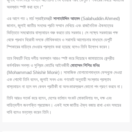
অবস্থান স্পষ্ট করা হবে।”
এর আগে গত ২ মার্চ স্বরাষ্ট্রমন্ত্রী
সালাহউদ্দিন আহমদ
(Salahuddin Ahmed)
জানান, জুলাই জাতীয় সনদের প্রতি সম্মান দেখিয়ে এবং রাজনৈতিক ঐকমত্যের
ভিত্তিতে সমঝোতার বাস্তবায়ন শুরু করতে চায় সরকার। সে লক্ষ্যে সরকারের পক্ষ
থেকে প্রধান বিরোধী দলকে মৌখিকভাবে ও সরাসরি আলোচনার মাধ্যমে ডেপুটি
স্পিকারের দায়িত্ব দেওয়ার প্রস্তাব করা হয়েছে বলেও তিনি উল্লেখ করেন।
তবে বিষয়টি নিয়ে দলীয় অবস্থান আরও স্পষ্ট করে দিয়েছেন জামায়াতের কেন্দ্রীয়
কর্মপরিষদ সদস্য ও সুপ্রিম কোর্টের আইনজীবী
মোহাম্মদ শিশির মনির
(Mohammad Shishir Monir)। সামাজিক যোগাযোগমাধ্যম ফেসবুকে দেওয়া
এক পোস্টে তিনি বলেন, জুলাই সনদ এবং গণভোট অনুযায়ী সংস্কার প্রস্তাব
বাস্তবায়ন না হলে দল কেবল প্রতীকী বা অলংকারস্বরূপ কোনো পদ গ্রহণ করবে না।
তিনি আরও সতর্ক করে বলেন, দেশের বর্তমান সংকট মোকাবিলায় সৎ, দক্ষ এবং
দায়িত্বশীল জনশক্তি প্রয়োজন। একই সঙ্গে জাতীয় ঐক্য বজায় রাখা এখন সময়ের
দাবি বলেও মন্তব্য করেন তিনি।