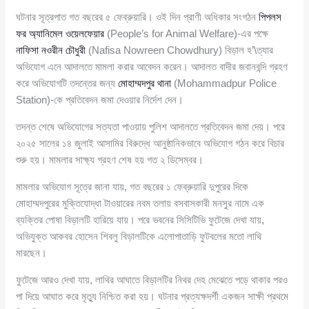
ঘটনার সূত্রপাত গত বছরের ৫ ফেব্রুয়ারি। ওই দিন প্রাণী অধিকার সংগঠন
পিপলস
ফর অ্যানিমেল ওয়েলফেয়ার
(People’s for Animal Welfare)-এর পক্ষে
নাফিসা নওরীন চৌধুরী
(Nafisa Nowreen Chowdhury) বিড়াল হ’\ত্যার
অভিযোগ এনে আদালতে মামলা করার আবেদন করেন। আদালত বাদীর জবানবন্দি গ্রহণ
করে অভিযোগটি তদন্তের জন্য
মোহাম্মদপুর থানা
(Mohammadpur Police
Station)-কে প্রতিবেদন জমা দেওয়ার নির্দেশ দেন।
তদন্ত শেষে অভিযোগের সত্যতা পাওয়ায় পুলিশ আদালতে প্রতিবেদন জমা দেয়। পরে
২০২৫ সালের ১৪ জুলাই আসামির বিরুদ্ধে আনুষ্ঠানিকভাবে অভিযোগ গঠন করে বিচার
শুরু হয়। মামলার সাক্ষ্য গ্রহণ শেষ হয় গত ২ ডিসেম্বর।
মামলার অভিযোগ সূত্রে জানা যায়, গত বছরের ১ ফেব্রুয়ারি দুপুরের দিকে
মোহাম্মদপুরের মুক্তিযোদ্ধা টাওয়ারের নবম তলায় বসবাসকারী মনসুর নামে এক
ব্যক্তির পোষা বিড়ালটি হারিয়ে যায়। পরে ভবনের সিসিটিভি ফুটেজে দেখা যায়,
অভিযুক্ত আকবর হোসেন শিবলু বিড়ালটিকে এলোপাতাড়ি ফুটবলের মতো লাথি
মারছেন।
ফুটেজে আরও দেখা যায়, লাথির আঘাতে বিড়ালটির নিথর দেহ মেঝেতে পড়ে থাকার পরও
পা দিয়ে আঘাত করে মৃত্যু নিশ্চিত করা হয়। ঘটনার প্রত্যক্ষদর্শী একজন সাক্ষী প্রথমে