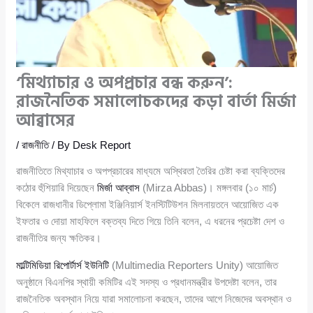
‘মিথ্যাচার ও অপপ্রচার বন্ধ করুন’:
রাজনৈতিক সমালোচকদের কড়া বার্তা মির্জা
আব্বাসের
/
রাজনীতি
/ By
Desk Report
রাজনীতিতে মিথ্যাচার ও অপপ্রচারের মাধ্যমে অস্থিরতা তৈরির চেষ্টা করা ব্যক্তিদের
কঠোর হুঁশিয়ারি দিয়েছেন
মির্জা আব্বাস
(Mirza Abbas)। মঙ্গলবার (১০ মার্চ)
বিকেলে রাজধানীর ডিপ্লোমা ইঞ্জিনিয়ার্স ইনস্টিটিউশন মিলনায়তনে আয়োজিত এক
ইফতার ও দোয়া মাহফিলে বক্তব্য দিতে গিয়ে তিনি বলেন, এ ধরনের প্রচেষ্টা দেশ ও
রাজনীতির জন্য ক্ষতিকর।
মাল্টিমিডিয়া রিপোর্টার্স ইউনিটি
(Multimedia Reporters Unity) আয়োজিত
অনুষ্ঠানে বিএনপির স্থায়ী কমিটির এই সদস্য ও প্রধানমন্ত্রীর উপদেষ্টা বলেন, তার
রাজনৈতিক অবস্থান নিয়ে যারা সমালোচনা করছেন, তাদের আগে নিজেদের অবস্থান ও