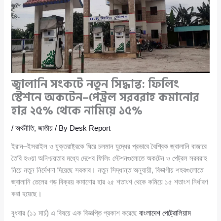
জ্বালানি সংকটে নতুন সিদ্ধান্ত: ফিলিং
স্টেশনে অকটেন–পেট্রল সরবরাহ কমানোর
হার ২৫% থেকে নামিয়ে ১৫%
/
অর্থনীতি
,
জাতীয়
/ By
Desk Report
ইরান–ইসরাইল ও যুক্তরাষ্ট্রকে ঘিরে চলমান যুদ্ধের প্রভাবে বৈশ্বিক জ্বালানি বাজারে
তৈরি হওয়া অনিশ্চয়তার মধ্যে দেশের ফিলিং স্টেশনগুলোতে অকটেন ও পেট্রল সরবরাহ
নিয়ে নতুন নির্দেশনা দিয়েছে সরকার। নতুন সিদ্ধান্ত অনুযায়ী, বিভাগীয় শহরগুলোতে
জ্বালানি তেলের গড় বিক্রয় কমানোর হার ২৫ শতাংশ থেকে কমিয়ে ১৫ শতাংশ নির্ধারণ
করা হয়েছে।
বুধবার (১১ মার্চ) এ বিষয়ে এক বিজ্ঞপ্তি প্রকাশ করেছে
বাংলাদেশ পেট্রোলিয়াম