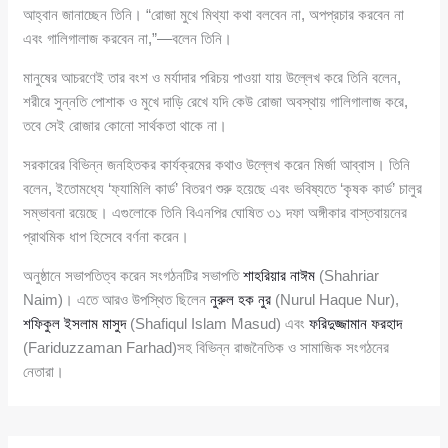
আহ্বান জানাচ্ছেন তিনি। “রোজা মুখে মিথ্যা কথা বলবেন না, অপপ্রচার করবেন না
এবং গালিগালাজ করবেন না,”—বলেন তিনি।
মানুষের আচরণেই তার বংশ ও মর্যাদার পরিচয় পাওয়া যায় উল্লেখ করে তিনি বলেন,
শরীরে সুন্নতি পোশাক ও মুখে দাড়ি রেখে যদি কেউ রোজা অবস্থায় গালিগালাজ করে,
তবে সেই রোজার কোনো সার্থকতা থাকে না।
সরকারের বিভিন্ন জনহিতকর কার্যক্রমের কথাও উল্লেখ করেন মির্জা আব্বাস। তিনি
বলেন, ইতোমধ্যে ‘ফ্যামিলি কার্ড’ বিতরণ শুরু হয়েছে এবং ভবিষ্যতে ‘কৃষক কার্ড’ চালুর
সম্ভাবনা রয়েছে। এগুলোকে তিনি বিএনপির ঘোষিত ৩১ দফা অঙ্গীকার বাস্তবায়নের
প্রাথমিক ধাপ হিসেবে বর্ণনা করেন।
অনুষ্ঠানে সভাপতিত্ব করেন সংগঠনটির সভাপতি
শাহরিয়ার নাঈম
(Shahriar
Naim)। এতে আরও উপস্থিত ছিলেন
নুরুল হক নুর
(Nurul Haque Nur),
শফিকুল ইসলাম মাসুদ
(Shafiqul Islam Masud) এবং
ফরিদুজ্জামান ফরহাদ
(Fariduzzaman Farhad)সহ বিভিন্ন রাজনৈতিক ও সামাজিক সংগঠনের
নেতারা।