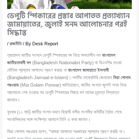
ডেপুটি স্পিকারের প্রস্তাব আপাতত প্রত্যাখ্যান
জামায়াতের, জুলাই সনদ আলোচনার পরই
সিদ্ধান্ত
/
রাজনীতি
/ By
Desk Report
ত্রয়োদশ জাতীয় সংসদে ডেপুটি স্পিকারের পদ নিয়ে ক্ষমতাসীন দল
বাংলাদেশ
জাতীয়তাবাদী দল
(Bangladesh Nationalist Party) বা বিএনপির দেওয়া
মৌখিক প্রস্তাব আপাতত গ্রহণ করছে না
বাংলাদেশ জামায়াতে ইসলামী
(Bangladesh Jamaat-e-Islami)। দলটির সেক্রেটারি জেনারেল
মিয়া গোলাম
পরওয়ার
(Mia Golam Porwar) জানিয়েছেন, জাতীয় সংসদে জুলাই সনদ নিয়ে
আলোচনা শেষ হওয়ার পর ডেপুটি স্পিকারের বিষয়ে দল তাদের চূড়ান্ত সিদ্ধান্ত
জানাবে।
বুধবার (১১ মার্চ) জাতীয় সংসদ ভবনে বিরোধী দলীয় সংসদীয় কমিটির বৈঠক শেষে
সাংবাদিকদের সঙ্গে সংক্ষিপ্ত আলাপে তিনি এ কথা জানান।
মিয়া গোলাম পরওয়ার বলেন, “আমরা আপাতত সরকারের প্রস্তাব গ্রহণ করছি না।
জুলাই সনদ নিয়ে সংসদে আলোচনা শেষ হওয়ার পরই ডেপুটি স্পিকারের বিষয়ে আমাদের