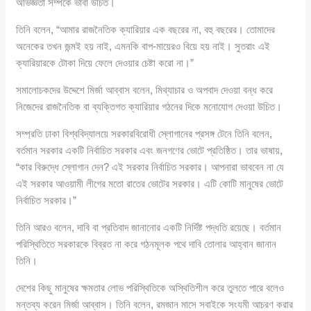
অভিজ্ঞতা সম্পর্কে ভাবা উচিত।
তিনি বলেন, “আমার রাজনৈতিক ক্যারিয়ার এক বছরের না, বহু বছরের। তোমাদের
অনেকের তখন জন্মই হয় নাই, এমনকি বাপ-মায়েরও বিয়ে হয় নাই। সুতরাং এই
ক্যারিয়ারকে টোকা দিয়ে ফেলে দেওয়ার চেষ্টা করো না।”
সমালোচকদের উদ্দেশে মির্জা আব্বাস বলেন, মিথ্যাচার ও অপবাদ দেওয়া বন্ধ করে
নিজেদের রাজনৈতিক বা ব্যক্তিগত ক্যারিয়ার গঠনের দিকে মনোযোগ দেওয়া উচিত।
সম্প্রতি ঢাকা বিশ্ববিদ্যালয়ে সরকারবিরোধী স্লোগানের প্রসঙ্গ টেনে তিনি বলেন,
বর্তমান সরকার একটি নির্বাচিত সরকার এবং জনগণের ভোটে প্রতিষ্ঠিত। তার ভাষায়,
“কার বিরুদ্ধে স্লোগান দেন? এই সরকার নির্বাচিত সরকার। আপনারা ভাববেন না যে
এই সরকার আওয়ামী লীগের মতো রাতের ভোটের সরকার। এটি কোটি মানুষের ভোটে
নির্বাচিত সরকার।”
তিনি আরও বলেন, দাবি বা প্রতিবাদ জানানোর একটি নির্দিষ্ট পদ্ধতি রয়েছে। বর্তমান
পরিস্থিতিতে সরকারকে বিব্রত না করে গঠনমূলক পথে দাবি তোলার আহ্বান জানান
তিনি।
দেশের কিছু মানুষের ক্ষমতার লোভ পরিস্থিতিকে অস্থিতিশীল করে তুলতে পারে বলেও
মন্তব্য করেন মির্জা আব্বাস। তিনি বলেন, রমজান মাসে সবাইকে সংযমী আচরণ করার