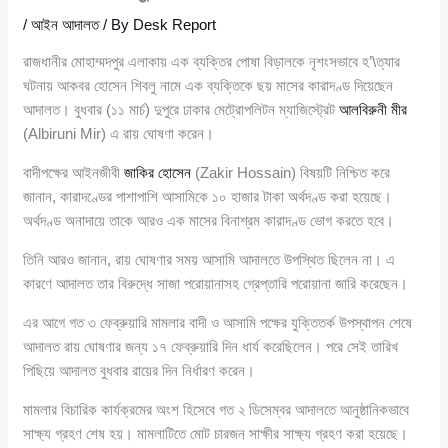
/
আইন আদালত
/ By
Desk Report
রাজধানীর মোহাম্মদপুর এলাকায় এক ব্যক্তির পোষা বিড়ালকে নৃশংসভাবে হ’\ত্যার
ঘটনায় আকবর হোসেন শিবলু নামে এক ব্যক্তিকে ছয় মাসের কারাদণ্ড দিয়েছেন
আদালত। বুধবার (১১ মার্চ) দুপুরে ঢাকার মেট্রোপলিটন ম্যাজিস্ট্রেট
আলবিরুনী মীর
(Albiruni Mir) এ রায় ঘোষণা করেন।
বাদীপক্ষের আইনজীবী
জাকির হোসেন
(Zakir Hossain) বিষয়টি নিশ্চিত করে
জানান, কারাদণ্ডের পাশাপাশি আসামিকে ১০ হাজার টাকা অর্থদণ্ড করা হয়েছে।
অর্থদণ্ড অনাদায়ে তাকে আরও এক মাসের বিনাশ্রম কারাদণ্ড ভোগ করতে হবে।
তিনি আরও জানান, রায় ঘোষণার সময় আসামি আদালতে উপস্থিত ছিলেন না। এ
কারণে আদালত তার বিরুদ্ধে সাজা পরোয়ানাসহ গ্রেপ্তারি পরোয়ানা জারি করেছেন।
এর আগে গত ৩ ফেব্রুয়ারি মামলার বাদী ও আসামি পক্ষের যুক্তিতর্ক উপস্থাপন শেষে
আদালত রায় ঘোষণার জন্য ১৭ ফেব্রুয়ারি দিন ধার্য করেছিলেন। পরে সেই তারিখ
পিছিয়ে আদালত বুধবার রায়ের দিন নির্ধারণ করেন।
মামলার বিচারিক কার্যক্রমের অংশ হিসেবে গত ২ ডিসেম্বর আদালতে আনুষ্ঠানিকভাবে
সাক্ষ্য গ্রহণ শেষ হয়। মামলাটিতে মোট চারজন সাক্ষীর সাক্ষ্য গ্রহণ করা হয়েছে।