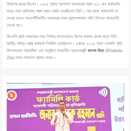
বিভাগের ছাত্র ছিলেন। ১৯৮৫ ব্যাচে প্রশাসন ক্যাডারের প্রায় ৬০০ জন কর্মকর্তার
মধ্যে মেধা তালিকায় পঞ্চম স্থান অর্জন করেছিলেন তিনি। পরে তাকে পদোন্নতি না
দেওয়া হলেও অন্তর্বর্তীকালীন সরকারের সময় ভূতাপেক্ষভাবে সচিব হিসেবে পদোন্নতি
দেওয়া হয়।
বিএনপি জোট সরকারের সময় শিক্ষার মানোন্নয়নে বিশেষ অবদান রাখার জন্য তিনি
জাতীয় পর্যায়ে শ্রেষ্ঠ কর্মকর্তা নির্বাচিত হয়েছিলেন। এজন্য ২০০৫ সালে ওসমানি স্মৃতি
মিলনায়তনে আয়োজিত এক অনুষ্ঠানে তৎকালীন প্রধানমন্ত্রী
খালেদা জিয়া
(Khaleda
Zia) তাকে সম্মাননা প্রদান করেন।