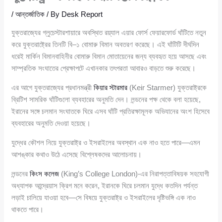
/
আন্তর্জাতিক
/ By
Desk Report
যুক্তরাজ্যের গ্লুচেস্টারশায়ারে অবস্থিত রয়্যাল এয়ার ফোর্স ফেয়ারফোর্ড ঘাঁটিতে নতুন
করে যুক্তরাষ্ট্রের তিনটি বি–১ বোমারু বিমান অবতরণ করেছে। এই ঘাঁটিটি দীর্ঘদিন
ধরেই মার্কিন বিমানবাহিনীর বোমারু বিমান মোতায়েনের জন্য ব্যবহৃত হয়ে আসছে এবং
সাম্প্রতিক সংঘাতের প্রেক্ষাপটে এখানকার তৎপরতা আবারও বাড়তে শুরু করেছে।
এর আগে যুক্তরাজ্যের প্রধানমন্ত্রী
কিয়ার স্টারমার
(Keir Starmer) যুক্তরাষ্ট্রকে
ব্রিটিশ সামরিক ঘাঁটিগুলো ব্যবহারের অনুমতি দেন। লন্ডনের পক্ষ থেকে বলা হয়েছে,
ইরানের সঙ্গে চলমান সংঘাতকে ঘিরে এসব ঘাঁটি প্রতিরক্ষামূলক অভিযানের অংশ হিসেবে
ব্যবহারের অনুমতি দেওয়া হয়েছে।
যুদ্ধের কৌশল নিয়ে যুক্তরাষ্ট্র ও ইসরাইলের অবস্থান এক নাও হতে পারে—এমন
আশঙ্কার কথাও উঠে এসেছে বিশ্লেষকদের আলোচনায়।
লন্ডনের
কিংস কলেজ
(King’s College London)-এর নিরাপত্তাবিষয়ক সহযোগী
অধ্যাপক আন্দ্রেয়াস ক্রিগ মনে করেন, ইরানকে ঘিরে চলমান যুদ্ধে কতদিন পর্যন্ত
লড়াই চালিয়ে যাওয়া হবে—সে বিষয়ে যুক্তরাষ্ট্র ও ইসরাইলের দৃষ্টিভঙ্গি এক নাও
থাকতে পারে।