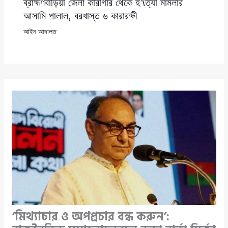
ব্রাহ্মণবাড়িয়া জেলা কারাগার থেকে হ’\ত্যা মামলার
আসামি পালাল, বরখাস্ত ৬ কারারক্ষী
আইন আদালত
‘মিথ্যাচার ও অপপ্রচার বন্ধ করুন’: