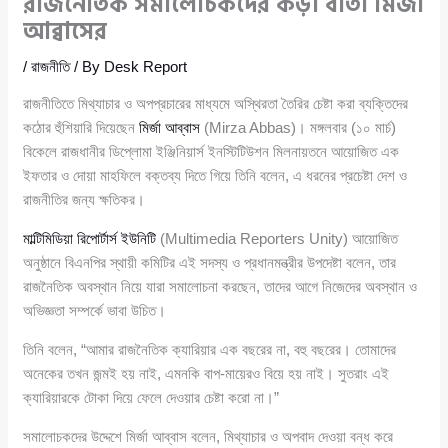
রাজনৈতিক সমালোচকদের কড়া বার্তা মির্জা
আব্বাসের
/
রাজনীতি
/ By
Desk Report
রাজনীতিতে মিথ্যাচার ও অপপ্রচারের মাধ্যমে অস্থিরতা তৈরির চেষ্টা করা ব্যক্তিদের
কঠোর হুঁশিয়ারি দিয়েছেন
মির্জা আব্বাস
(Mirza Abbas)। মঙ্গলবার (১০ মার্চ)
বিকেলে রাজধানীর ডিপ্লোমা ইঞ্জিনিয়ার্স ইনস্টিটিউশন মিলনায়তনে আয়োজিত এক
ইফতার ও দোয়া মাহফিলে বক্তব্য দিতে গিয়ে তিনি বলেন, এ ধরনের প্রচেষ্টা দেশ ও
রাজনীতির জন্য ক্ষতিকর।
মাল্টিমিডিয়া রিপোর্টার্স ইউনিটি
(Multimedia Reporters Unity) আয়োজিত
অনুষ্ঠানে বিএনপির স্থায়ী কমিটির এই সদস্য ও প্রধানমন্ত্রীর উপদেষ্টা বলেন, তার
রাজনৈতিক অবস্থান নিয়ে যারা সমালোচনা করছেন, তাদের আগে নিজেদের অবস্থান ও
অভিজ্ঞতা সম্পর্কে ভাবা উচিত।
তিনি বলেন, “আমার রাজনৈতিক ক্যারিয়ার এক বছরের না, বহু বছরের। তোমাদের
অনেকের তখন জন্মই হয় নাই, এমনকি বাপ-মায়েরও বিয়ে হয় নাই। সুতরাং এই
ক্যারিয়ারকে টোকা দিয়ে ফেলে দেওয়ার চেষ্টা করো না।”
সমালোচকদের উদ্দেশে মির্জা আব্বাস বলেন, মিথ্যাচার ও অপবাদ দেওয়া বন্ধ করে