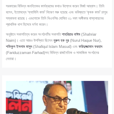
সরকারের বিভিন্ন জনহিতকর কার্যক্রমের কথাও উল্লেখ করেন মির্জা আব্বাস। তিনি
বলেন, ইতোমধ্যে ‘ফ্যামিলি কার্ড’ বিতরণ শুরু হয়েছে এবং ভবিষ্যতে ‘কৃষক কার্ড’ চালুর
সম্ভাবনা রয়েছে। এগুলোকে তিনি বিএনপির ঘোষিত ৩১ দফা অঙ্গীকার বাস্তবায়নের
প্রাথমিক ধাপ হিসেবে বর্ণনা করেন।
অনুষ্ঠানে সভাপতিত্ব করেন সংগঠনটির সভাপতি
শাহরিয়ার নাঈম
(Shahriar
Naim)। এতে আরও উপস্থিত ছিলেন
নুরুল হক নুর
(Nurul Haque Nur),
শফিকুল ইসলাম মাসুদ
(Shafiqul Islam Masud) এবং
ফরিদুজ্জামান ফরহাদ
(Fariduzzaman Farhad)সহ বিভিন্ন রাজনৈতিক ও সামাজিক সংগঠনের
নেতারা।