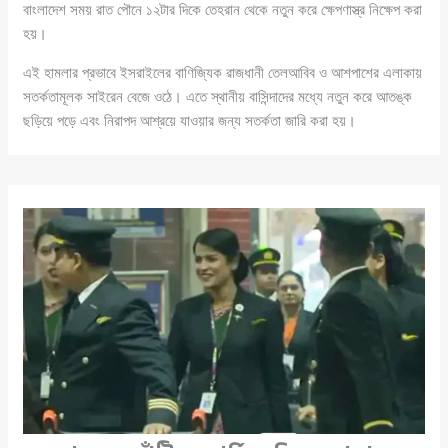
বাংলাদেশ সময় রাত পৌনে ১২টার দিকে তেহরান থেকে নতুন করে ক্ষেপণাস্ত্র নিক্ষেপ করা
হয়।
এই হামলার প্রভাবে ইসরাইলের বাণিজ্যিক রাজধানী তেলআবিব ও আশপাশের এলাকায়
সতর্কতামূলক সাইরেন বেজে ওঠে। এতে স্থানীয় বাসিন্দাদের মধ্যে নতুন করে আতঙ্ক
ছড়িয়ে পড়ে এবং নিরাপদ আশ্রয়ে যাওয়ার জন্য সতর্কতা জারি করা হয়।