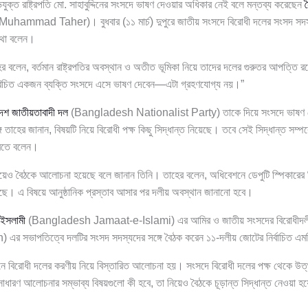
যুক্ত রাষ্ট্রপতি মো. সাহাবুদ্দিনের সংসদে ভাষণ দেওয়ার অধিকার নেই বলে মন্তব্য করেছেন
স
mmad Taher)। বুধবার (১১ মার্চ) দুপুরে জাতীয় সংসদে বিরোধী দলের সংসদ সদস্য
কথা বলেন।
র বলেন, বর্তমান রাষ্ট্রপতির অবস্থান ও অতীত ভূমিকা নিয়ে তাদের দলের গুরুতর আপত্তি 
পরিচিত একজন ব্যক্তি সংসদে এসে ভাষণ দেবেন—এটা গ্রহণযোগ্য নয়।”
দেশ জাতীয়তাবাদী দল
(Bangladesh Nationalist Party) তাকে দিয়ে সংসদে ভাষণ দে
 তাহের জানান, বিষয়টি নিয়ে বিরোধী পক্ষ কিছু সিদ্ধান্ত নিয়েছে। তবে সেই সিদ্ধান্ত সম্পর্
করতে বলেন।
িয়েও বৈঠকে আলোচনা হয়েছে বলে জানান তিনি। তাহের বলেন, অধিবেশনে ডেপুটি স্পিকারের ব
ছে। এ বিষয়ে আনুষ্ঠানিক প্রস্তাব আসার পর দলীয় অবস্থান জানানো হবে।
 ইসলামী
(Bangladesh Jamaat-e-Islami) এর আমির ও জাতীয় সংসদের বিরোধীদল
 সভাপতিত্বে দলটির সংসদ সদস্যদের সঙ্গে বৈঠক করেন ১১-দলীয় জোটের নির্বাচিত এম
 বিরোধী দলের করণীয় নিয়ে বিস্তারিত আলোচনা হয়। সংসদে বিরোধী দলের পক্ষ থেকে উত
 সাধারণ আলোচনার সম্ভাব্য বিষয়গুলো কী হবে, তা নিয়েও বৈঠকে চূড়ান্ত সিদ্ধান্ত নেওয়া 