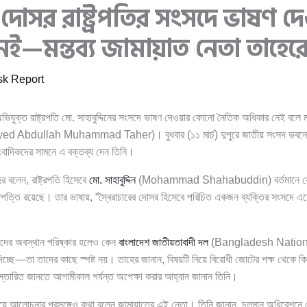
র দোসর রাষ্ট্রপতির সংসদে ভাষণ দ
ই—মন্তব্য জামায়াত নেতা তাহের
k Report
অভিযুক্ত রাষ্ট্রপতি মো. সাহাবুদ্দিনের সংসদে ভাষণ দেওয়ার কোনো নৈতিক অধিকার নেই বলে
ed Abdullah Muhammad Taher)। বুধবার (১১ মার্চ) দুপুরে জাতীয় সংসদ ভবনে 
াংবাদিকদের সামনে এ বক্তব্য দেন তিনি।
 বলেন, রাষ্ট্রপতি হিসেবে
মো. সাহাবুদ্দিন
(Mohammad Shahabuddin) বর্তমানে যে অ
পত্তি রয়েছে। তার ভাষায়, “স্বৈরাচারের দোসর হিসেবে পরিচিত একজন ব্যক্তির সংসদে এ
দের অবস্থান পরিষ্কার হলেও কেন
বাংলাদেশ জাতীয়তাবাদী দল
(Bangladesh National
চ্ছে—তা তাদের কাছে স্পষ্ট নয়। তাহের জানান, বিষয়টি নিয়ে বিরোধী জোটের পক্ষ থেকে কি
বিস্তারিত জানতে আগামীকাল পর্যন্ত অপেক্ষা করার আহ্বান জানান তিনি।
িয়ে আলোচনার প্রসঙ্গেও কথা বলেন জামায়াতের এই নেতা। তিনি জানান, চলমান অধিবেশনে ডেপ