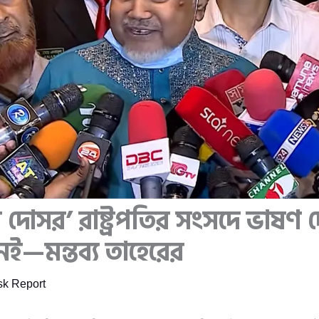
ের দোসর’ রাষ্ট্রপতির সংসদে ভাষণ
ই—মন্তব্য তাহেরের
k Report