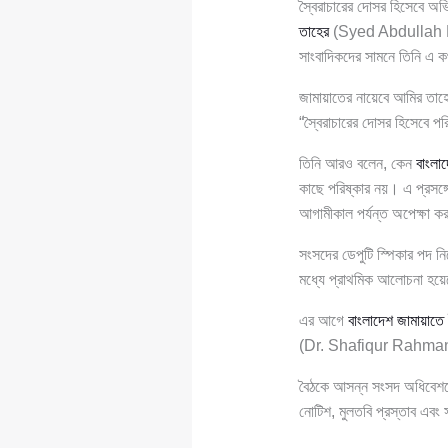
স্বৈরাচারের দোসর হিসেবে অভি
তাহের
(Syed Abdullah Muha
সাংবাদিকদের সামনে তিনি এ 
জামায়াতের নায়েবে আমির তাহে
“স্বৈরাচারের দোসর হিসেবে 
তিনি আরও বলেন, কেন
বাংলা
কাছে পরিষ্কার নয়। এ প্রসঙ্গে
আগামীকাল পর্যন্ত অপেক্ষা 
সংসদের ডেপুটি স্পিকার পদ ন
মধ্যে প্রাথমিক আলোচনা হয়ে
এর আগে
বাংলাদেশ জামায়াতে
(Dr. Shafiqur Rahman) এর
বৈঠকে আসন্ন সংসদ অধিবেশনে
নোটিশ, মুলতবি প্রস্তাব এবং