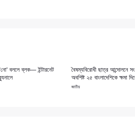
 ‘নো’ বললে ব্লক— ইন্টারনেট
বৈষম্যবিরোধী ছাত্র আন্দোলনে 
যুনালে
অবশিষ্ট ২৫ বাংলাদেশিকে ক্ষমা দি
জাতীয়