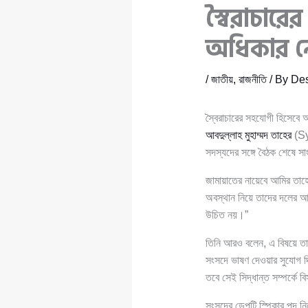
স্বৈরাচারে
অধিকার নে
/
জাতীয়
,
রাজনীতি
/ By
Des
স্বৈরাচারের সহযোগী হিসেবে 
আবদুল্লাহ মুহাম্মদ তাহের
(Sy
সদস্যদের সঙ্গে বৈঠক শেষে স
জামায়াতের নায়েবে আমির তাহের
অবস্থান নিয়ে তাদের দলের আ
উচিত নয়।”
তিনি আরও বলেন, এ বিষয়ে তা
সংসদে ভাষণ দেওয়ার সুযোগ দি
তবে সেই সিদ্ধান্ত সম্পর্কে 
সংসদের ডেপুটি স্পিকার পদ ন