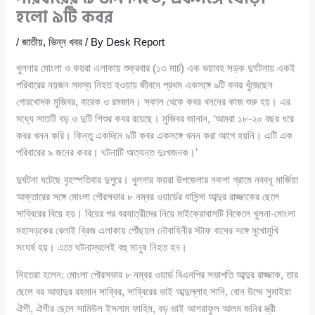
হলো ৯টি কবর
/
জাতীয়
,
ভিন্ন খবর
/ By
Desk Report
খুলনার মোংলা ও কয়রা এলাকায় শুক্রবার (১৩ মার্চ) এক ভয়াবহ সড়ক দুর্ঘটনায় একই
পরিবারের নয়জন সদস্য নিহত হওয়ায় জীবনে প্রথম একসঙ্গে ৯টি কবর খুঁজেছেন
গোরখোদক মুজিবর, বারেক ও রমজান। সকাল থেকে কবর খননের কাজ শুরু হয়। এর
মধ্যে সাতটি বড় ও দুটি শিশুর কবর রয়েছে। মুজিবর জানান, ‘আমরা ১৮-২০ বছর ধরে
কবর খনন করি। কিন্তু একদিনে ৯টি কবর একসঙ্গে খনন করা আগে হয়নি। এটি এক
পরিবারের ৯ জনের কবর। ঘটনাটি অত্যন্ত দুঃখজনক।’
দুর্ঘটনা ঘটেছে বৃহস্পতিবার দুপুরে। খুলনার কয়রা উপজেলার নকশা গ্রামে নববধূ মার্জিয়া
আক্তারের সঙ্গে মোংলা পৌরসভার ৮ নম্বর ওয়ার্ডের বাসিন্দা আব্দুর রাজ্জাকের ছেলে
সাব্বিরের বিয়ে হয়। বিয়ের পর বরযাত্রীদের নিয়ে মাইক্রোবাসটি বিকেলে খুলনা-মোংলা
মহাসড়কের বেলাই ব্রিজ এলাকায় পৌঁছালে নৌবাহিনীর স্টাফ বাসের সঙ্গে মুখোমুখি
সংঘর্ষ হয়। এতে ঘটনাস্থলেই বহু মানুষ নিহত হন।
নিহতরা হলেন: মোংলা পৌরসভার ৮ নম্বর ওয়ার্ড বিএনপির সভাপতি আব্দুর রাজ্জাক, তার
ছেলে বর আহাদুর রহমান সাব্বির, সাব্বিরের ভাই আব্দুল্লাহ সানি, বোন উম্মে সুমাইয়া
ঐশী, ঐশীর ছেলে সামিউল ইসলাম ফাহিম, বড় ভাই আশরাফুল আলম জনির স্ত্রী