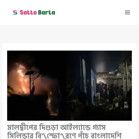
Skip
to
content
মালদ্বীপের দিগুড়া আইল্যান্ডে গ্যাস
সিলিন্ডার বি’\স্ফো’\রণে পাঁচ বাংলাদেশি