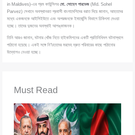
in Maldives)-এর শ্রম কাউন্সিলর
মো. সোহেল পারভেজ
(Md. Sohel
Parvez) সেখানে অবস্থানরত প্রবাসী বাংলাদেশিদের বরাত দিয়ে জানান, আহতদের
মধ্যে একজনকে আইসিইউতে এবং অপরজনকে ইমার্জেন্সি বিভাগে চিকিৎসা দেওয়া
হচ্ছে। তাদের দুজনের অবস্থাই আশঙ্কাজনক।
তিনি আরও জানান, ঘটনার খোঁজ নিতে হাইকমিশনের একটি প্রতিনিধিদল ঘটনাস্থলে
পাঠানো হয়েছে। একই সঙ্গে নি’\হতদের মরদেহ দ্রুত পরিবারের কাছে পাঠানোর
উদ্যোগও নেওয়া হচ্ছে।
Must Read