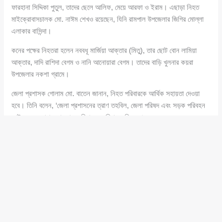
ফারহানা সিদ্দিকা পুতুল, তাদের ছেলে আলিফ, মেয়ে আরফা ও ইরাম। এছাড়া নিহত
মাইক্রোবাসচালক মো. নাঈম শেখও রয়েছেন, যিনি রামপাল উপজেলার জিগির মোল্লা
এলাকার বাসিন্দা।
কনের পক্ষের নিহতরা হলেন নববধূ মার্জিয়া আক্তার (মিতু), তার ছোট বোন লামিয়া
আক্তার, দাদি রাশিদা বেগম ও নানি আনোয়ারা বেগম। তাদের বাড়ি খুলনার কয়রা
উপজেলার নকশা গ্রামে।
জেলা প্রশাসক গোলাম মো. বাতেন জানান, নিহত পরিবারকে আর্থিক সহায়তা দেওয়া
হবে। তিনি বলেন, ‘জেলা প্রশাসনের ত্রাণ তহবিল, জেলা পরিষদ এবং সড়ক পরিবহন
আইনের ৫৪ ধারার আওতায় ক্ষতিগ্রস্ত পরিবারের নিহত প্রত্যেক সদস্যের জন্য
আর্থিক সহায়তা প্রদান করা হবে। ইতিমধ্যে নিহত মাইক্রোবাসচালক মো. নাঈম
শেখের পরিবারকে ৫০ হাজার টাকা দেওয়া হয়েছে।’