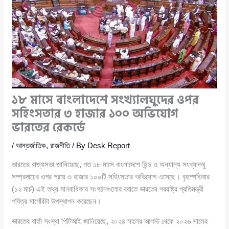
১৮ মাসে বাংলাদেশে সংখ্যালঘুদের ওপর
সহিংসতার ৩ হাজার ১০০ অভিযোগ
ভারতের রেকর্ডে
/
আন্তর্জাতিক
,
রাজনীতি
/ By
Desk Report
ভারতের রাজ্যসভা জানিয়েছে, গত ১৮ মাসে বাংলাদেশে হিন্দু ও অন্যান্য সংখ্যালঘু
সম্প্রদায়ের ওপর প্রায় ৩ হাজার ১০০টি সহিংসতার অভিযোগ এসেছে। বৃহস্পতিবার
(১২ মার্চ) এই তথ্য মানবাধিকার সংগঠনগুলোর বরাতে ভারতের পররাষ্ট্র প্রতিমন্ত্রী
পবিত্র মার্গেরিটা উপস্থাপন করেছেন।
ভারতের বার্তা সংস্থা পিটিআই জানিয়েছে, ২০২৪ সালের আগস্ট থেকে ২০২৬ সালের