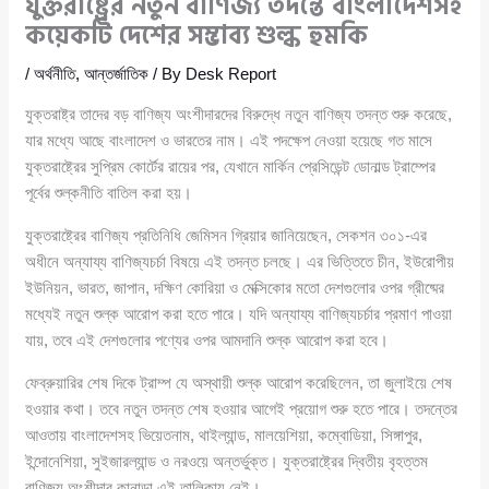
যুক্তরাষ্ট্রের নতুন বাণিজ্য তদন্তে বাংলাদেশসহ
কয়েকটি দেশের সম্ভাব্য শুল্ক হুমকি
/
অর্থনীতি
,
আন্তর্জাতিক
/ By
Desk Report
যুক্তরাষ্ট্র তাদের বড় বাণিজ্য অংশীদারদের বিরুদ্ধে নতুন বাণিজ্য তদন্ত শুরু করেছে,
যার মধ্যে আছে বাংলাদেশ ও ভারতের নাম। এই পদক্ষেপ নেওয়া হয়েছে গত মাসে
যুক্তরাষ্ট্রের সুপ্রিম কোর্টের রায়ের পর, যেখানে মার্কিন প্রেসিডেন্ট ডোনাল্ড ট্রাম্পের
পূর্বের শুল্কনীতি বাতিল করা হয়।
যুক্তরাষ্ট্রের বাণিজ্য প্রতিনিধি জেমিসন গ্রিয়ার জানিয়েছেন, সেকশন ৩০১-এর
অধীনে অন্যায্য বাণিজ্যচর্চা বিষয়ে এই তদন্ত চলছে। এর ভিত্তিতে চীন, ইউরোপীয়
ইউনিয়ন, ভারত, জাপান, দক্ষিণ কোরিয়া ও মেক্সিকোর মতো দেশগুলোর ওপর গ্রীষ্মের
মধ্যেই নতুন শুল্ক আরোপ করা হতে পারে। যদি অন্যায্য বাণিজ্যচর্চার প্রমাণ পাওয়া
যায়, তবে এই দেশগুলোর পণ্যের ওপর আমদানি শুল্ক আরোপ করা হবে।
ফেব্রুয়ারির শেষ দিকে ট্রাম্প যে অস্থায়ী শুল্ক আরোপ করেছিলেন, তা জুলাইয়ে শেষ
হওয়ার কথা। তবে নতুন তদন্ত শেষ হওয়ার আগেই প্রয়োগ শুরু হতে পারে। তদন্তের
আওতায় বাংলাদেশসহ ভিয়েতনাম, থাইল্যান্ড, মালয়েশিয়া, কম্বোডিয়া, সিঙ্গাপুর,
ইন্দোনেশিয়া, সুইজারল্যান্ড ও নরওয়ে অন্তর্ভুক্ত। যুক্তরাষ্ট্রের দ্বিতীয় বৃহত্তম
বাণিজ্য অংশীদার কানাডা এই তালিকায় নেই।