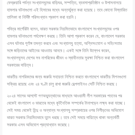
ফেব্রুয়ারি পর্যন্ত সংখ্যালঘুদের বাড়িঘর, সম্পত্তি, ব্যবসাপ্রতিষ্ঠান ও উপাসনালয়ে
হামলার ঘটনাগুলো এই হিসাবের মধ্যে অন্তর্ভুক্ত করা হয়েছে। তবে কোনো বিস্তারিত
তালিকা বা নির্দিষ্ট পরিসংখ্যান প্রকাশ করা হয়নি।
পবিত্র মার্গেরিটা বলেন, ভারত সরকার নিয়মিতভাবে বাংলাদেশে সংখ্যালঘুদের ওপর
হামলার ঘটনাগুলো পর্যবেক্ষণ করছে। তিনি আশা প্রকাশ করেন যে, বাংলাদেশ সরকার
এসব ঘটনার পূর্ণাঙ্গ তদন্ত করবে এবং সংখ্যালঘু হত্যা, অগ্নিসংযোগ ও সহিংসতার
সঙ্গে জড়িতদের আইনের আওতায় আনবে। একই সঙ্গে তিনি উল্লেখ করেন,
সংখ্যালঘুসহ দেশের সব নাগরিকের জীবন ও স্বাধীনতার সুরক্ষা নিশ্চিত করা বাংলাদেশ
সরকারের দায়িত্ব।
ভারতীয় নাগরিকদের জন্য জরুরি সহায়তা নিশ্চিত করতে বাংলাদেশে ভারতীয় মিশনগুলো
সক্রিয় রয়েছে এবং ২৪ ঘণ্টা চালু রাখা জরুরি হেল্পলাইনও সেটি নিশ্চিত করছে।
২০২৪ সালের আগস্টে গণঅভ্যুত্থানের মাধ্যমে আওয়ামী লীগ সরকারের পতনের পর
থেকেই বাংলাদেশ ও ভারতের মধ্যে কূটনৈতিক সম্পর্কের টানাপড়েন লক্ষ্য করা যাচ্ছে।
সেই সময় থেকেই হিন্দু ও অন্যান্য সংখ্যালঘু সম্প্রদায়ের ওপর নিপীড়নের অভিযোগ
ভারত সরকার নিয়মিতভাবে তুলে ধরছে। তবে সেই সময়ে দায়িত্বে থাকা অন্তর্বর্তী
সরকার এসব অভিযোগ প্রত্যাখ্যান করেছে।