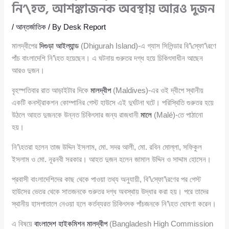
নি’\হত, আশঙ্কাজনক অবস্থায় আরও দুজন
/
আন্তর্জাতিক
/ By
Desk Report
মালদ্বীপের
দিগুড়া আইল্যান্ড
(Dhigurah Island)-এ গ্যাস সিলিন্ডার বি’\স্ফো’\রণে
পাঁচ বাংলাদেশি নি’\হত হয়েছেন। এ ঘটনায় গুরুতর দগ্ধ হয়ে চিকিৎসাধীন আছেন
আরও দুজন।
বৃহস্পতিবার রাত আড়াইটার দিকে
মালদ্বীপ
(Maldives)-এর ওই দ্বীপে স্থানীয়
একটি কনস্ট্রাকশন কোম্পানির গেস্ট হাউসে এই দুর্ঘটনা ঘটে। পরিস্থিতি গুরুতর হয়ে
উঠলে আহত দুজনকে উন্নত চিকিৎসার জন্য রাজধানী
মালে
(Malé)-তে পাঠানো
হয়।
নি’\হতরা হলেন তাজ উদ্দিন ইসলাম, মো. সদর আলী, মো. রবিন মোল্লা, সফিকুল
ইসলাম ও মো. নূরনবী সরকার। আহত দুজন হলেন জামাল উদ্দিন ও সাদ্দাম হোসেন।
প্রবাসী বাংলাদেশিদের কাছ থেকে পাওয়া তথ্য অনুযায়ী, বি’\স্ফো’\রণের পর গেস্ট
হাউসের ভেতর থেকে সাতজনকে গুরুতর দগ্ধ অবস্থায় উদ্ধার করা হয়। পরে তাদের
স্থানীয় হাসপাতালে নেওয়া হলে কর্তব্যরত চিকিৎসক পাঁচজনকে নি’\হত ঘোষণা করেন।
এ বিষয়ে
বাংলাদেশ হাইকমিশন মালদ্বীপ
(Bangladesh High Commission