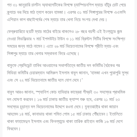
গত ৩১ জানুয়ারি চার্লটন অ্যাথলেটিকের বিপক্ষে চ্যাম্পিয়নশিপ ম্যাচে হাঁটুর চোট পেয়ে
ক্র্যাচে ভর দিয়ে মাঠ ত্যাগ করেন হামজা। এরপর ৩১ মার্চ সিঙ্গাপুরের বিপক্ষে এএফসি
এশিয়ান কাপ বাছাইপর্বের শেষ ম্যাচে তার খেলা নিয়ে সংশয় দেখা দেয়।
ফেব্রুয়ারিতে ছয়টি ম্যাচ মাঠের বাইরে থাকলেও ২৮ বছর বয়সী এই ইংল্যান্ডে জন্ম
নেওয়া মিডফিল্ডার ৭ মার্চ ইপসউইচ টাউন ও ১১ মার্চ ব্রিস্টল সিটির বিপক্ষে সংক্ষিপ্ত
সময়ের জন্য মাঠে নামেন। এতে ২৬ মার্চ ভিয়েতনামের বিপক্ষে প্রীতি ম্যাচ এবং
সিঙ্গাপুর ম্যাচে তার খেলার সম্ভাবনা ফিরে এসেছে।
বাফুফে প্রেসিডেন্ট তাবিথ আওয়ালের সভাপতিত্বে জাতীয় দল কমিটির বৈঠকের পর
মিডিয়া কমিটির চেয়ারম্যান আমিরুল ইসলাম বাবুল জানান, ‘হামজা এখন পুরোপুরি সুস্থ
এবং সে ২২ মার্চ ভিয়েতনামে জাতীয় দলে যোগ দেবে।’
বাবুল আরও জানান, স্প্যানিশ কোচ হাভিয়ার কাব্রেরা শীঘ্রই ৩০ সদস্যের প্রাথমিক
দল ঘোষণা করবেন। ১৬ মার্চ ঢাকায় জাতীয় ক্যাম্প শুরু হবে, এরপর ২১ মার্চ ২৩
সদস্যের চূড়ান্ত দল ভিয়েতনামের উদ্দেশে রওনা দেবে। যুক্তরাষ্ট্রে থাকা জায়ান
আহমেদ ১৪ মার্চ, কানাডায় থাকা শমিত শোম ১৫ মার্চ ঢাকায় পৌঁছাবেন। ইতালিতে
থাকা ফাহামেদুল ইসলাম এবং ফিনল্যান্ডে থাকা তারিক রাইহান কাজি ১৬ মার্চ দেশে
ফিরবেন।