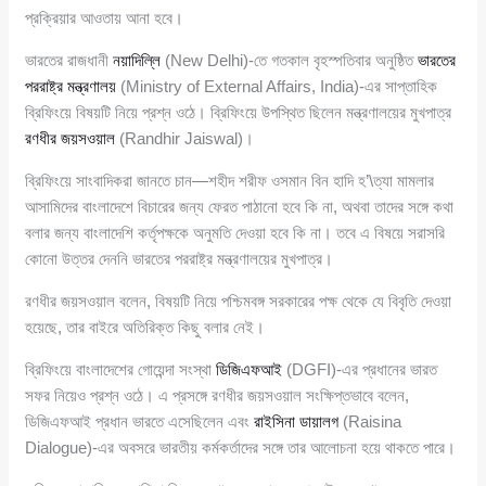
প্রক্রিয়ার আওতায় আনা হবে।
ভারতের রাজধানী
নয়াদিল্লি
(New Delhi)-তে গতকাল বৃহস্পতিবার অনুষ্ঠিত
ভারতের
পররাষ্ট্র মন্ত্রণালয়
(Ministry of External Affairs, India)-এর সাপ্তাহিক
ব্রিফিংয়ে বিষয়টি নিয়ে প্রশ্ন ওঠে। ব্রিফিংয়ে উপস্থিত ছিলেন মন্ত্রণালয়ের মুখপাত্র
রণধীর জয়সওয়াল
(Randhir Jaiswal)।
ব্রিফিংয়ে সাংবাদিকরা জানতে চান—শহীদ শরীফ ওসমান বিন হাদি হ’\ত্যা মামলার
আসামিদের বাংলাদেশে বিচারের জন্য ফেরত পাঠানো হবে কি না, অথবা তাদের সঙ্গে কথা
বলার জন্য বাংলাদেশি কর্তৃপক্ষকে অনুমতি দেওয়া হবে কি না। তবে এ বিষয়ে সরাসরি
কোনো উত্তর দেননি ভারতের পররাষ্ট্র মন্ত্রণালয়ের মুখপাত্র।
রণধীর জয়সওয়াল বলেন, বিষয়টি নিয়ে পশ্চিমবঙ্গ সরকারের পক্ষ থেকে যে বিবৃতি দেওয়া
হয়েছে, তার বাইরে অতিরিক্ত কিছু বলার নেই।
ব্রিফিংয়ে বাংলাদেশের গোয়েন্দা সংস্থা
ডিজিএফআই
(DGFI)-এর প্রধানের ভারত
সফর নিয়েও প্রশ্ন ওঠে। এ প্রসঙ্গে রণধীর জয়সওয়াল সংক্ষিপ্তভাবে বলেন,
ডিজিএফআই প্রধান ভারতে এসেছিলেন এবং
রাইসিনা ডায়ালগ
(Raisina
Dialogue)-এর অবসরে ভারতীয় কর্মকর্তাদের সঙ্গে তার আলোচনা হয়ে থাকতে পারে।