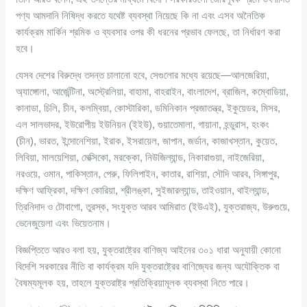
পণ্য আমদানি নিষিদ্ধ করতে যথেষ্ট ব্যবস্থা নিয়েছে কি না এবং এসব অনৈতিক
কার্যক্রম মার্কিন শ্রমিক ও ব্যবসার ওপর কী ধরনের প্রভাব ফেলছে, তা নির্ধারণ করা
হবে।
যেসব দেশের বিরুদ্ধে তদন্ত চালানো হবে, সেগুলোর মধ্যে রয়েছে—আলজেরিয়া,
অ্যাঙ্গোলা, আর্জেন্টিনা, অস্ট্রেলিয়া, বাহামা, বাহরাইন, বাংলাদেশ, ব্রাজিল, কম্বোডিয়া,
কানাডা, চিলি, চীন, কলম্বিয়া, কোস্টারিকা, ডমিনিকান প্রজাতন্ত্র, ইকুয়েডর, মিসর,
এল সালভাদর, ইউরোপীয় ইউনিয়ন (ইইউ), গুয়াতেমালা, গায়ানা, হন্ডুরাস, হংকং
(চীন), ভারত, ইন্দোনেশিয়া, ইরাক, ইসরায়েল, জাপান, জর্ডান, কাজাখস্তান, কুয়েত,
লিবিয়া, মালয়েশিয়া, মেক্সিকো, মরক্কো, নিউজিল্যান্ড, নিকারাগুয়া, নাইজেরিয়া,
নরওয়ে, ওমান, পাকিস্তান, পেরু, ফিলিপাইন, কাতার, রাশিয়া, সৌদি আরব, সিঙ্গাপুর,
দক্ষিণ আফ্রিকা, দক্ষিণ কোরিয়া, শ্রীলঙ্কা, সুইজারল্যান্ড, তাইওয়ান, থাইল্যান্ড,
ত্রিনিদাদ ও টোবাগো, তুরস্ক, সংযুক্ত আরব আমিরাত (ইউএই), যুক্তরাজ্য, উরুগুয়ে,
ভেনেজুয়েলা এবং ভিয়েতনাম।
বিজ্ঞপ্তিতে আরও বলা হয়, যুক্তরাষ্ট্রের বাণিজ্য আইনের ৩০১ ধারা অনুযায়ী কোনো
বিদেশি সরকারের নীতি বা কার্যক্রম যদি যুক্তরাষ্ট্রের বাণিজ্যের জন্য অযৌক্তিক বা
বৈষম্যমূলক হয়, তাহলে যুক্তরাষ্ট্র প্রতিক্রিয়ামূলক ব্যবস্থা নিতে পারে।