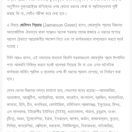
অনুশীলন যুক্তরাষ্ট্রের বাণিজ্যের ওপর কোনো ধরনের বোঝা বা প্রতিবন্ধকতা সৃষ্টি
করছে কি না, সেটিও পরীক্ষা করে দেখা হবে।
এ বিষয়ে
জেমিসন গ্রিয়ার
(Jamieson Greer) বলেন, জোরপূর্বক শ্রমের বিরুদ্ধে
আন্তর্জাতিক ঐকমত্য থাকা সত্ত্বেও অনেক সরকার তাদের বাজারে এ ধরনের পণ্যের
প্রবেশ ঠেকাতে প্রয়োজনীয় পদক্ষেপ নিতে এবং তা কার্যকরভাবে বাস্তবায়ন করতে ব্যর্থ
হয়েছে।
তিনি আরও বলেন, এই তদন্তের মাধ্যমে বিদেশি সরকারগুলো জোরপূর্বক শ্রমে উৎপাদিত
পণ্য আমদানি নিষিদ্ধ করতে যথেষ্ট ব্যবস্থা নিয়েছে কি না এবং এসব অনৈতিক
কার্যক্রম মার্কিন শ্রমিক ও ব্যবসার ওপর কী ধরনের প্রভাব ফেলছে, তা নির্ধারণ করা
হবে।
যেসব দেশের বিরুদ্ধে তদন্ত চালানো হবে, সেগুলোর মধ্যে রয়েছে—আলজেরিয়া,
অ্যাঙ্গোলা, আর্জেন্টিনা, অস্ট্রেলিয়া, বাহামা, বাহরাইন, বাংলাদেশ, ব্রাজিল, কম্বোডিয়া,
কানাডা, চিলি, চীন, কলম্বিয়া, কোস্টারিকা, ডমিনিকান প্রজাতন্ত্র, ইকুয়েডর, মিসর,
এল সালভাদর, ইউরোপীয় ইউনিয়ন (ইইউ), গুয়াতেমালা, গায়ানা, হন্ডুরাস, হংকং
(চীন), ভারত, ইন্দোনেশিয়া, ইরাক, ইসরায়েল, জাপান, জর্ডান, কাজাখস্তান, কুয়েত,
লিবিয়া, মালয়েশিয়া, মেক্সিকো, মরক্কো, নিউজিল্যান্ড, নিকারাগুয়া, নাইজেরিয়া,