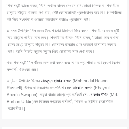
শিক্ষামন্ত্রী আরও বলেন, তিনি যেখানে যাবেন সেখানে যদি কোনো শিক্ষক বা শিক্ষার্থীকে
রাস্তায় দাঁড়িয়ে থাকতে দেখা যায়, সেটি কোনোভাবেই গ্রহণযোগ্য হবে না। শিক্ষার্থীদের
কষ্ট দিয়ে সংবর্ধনা বা শুভেচ্ছা আয়োজন করারও প্রয়োজন নেই।
এ সময় উপস্থিত শিক্ষকদের উদ্দেশে তিনি নির্দেশনা দিয়ে বলেন, শিক্ষার্থীদের দ্রুত ছুটি
দিয়ে বাড়িতে পাঠিয়ে দিতে হবে। শিক্ষার্থীদের উদ্দেশে তিনি বলেন, “তোমরা আর কখনো
রোদের মধ্যে রাস্তায় দাঁড়াবে না। তোমাদের রাস্তায় এসে শুভেচ্ছা জানানোর দরকার
নেই। আমি নিজেই স্কুলে স্কুলে গিয়ে তোমাদের সঙ্গে দেখা করব।”
পরে শিক্ষামন্ত্রী শিক্ষার্থীদের সঙ্গে কথা বলেন এবং তাদের পড়াশোনা ও ভবিষ্যৎ পরিকল্পনা
সম্পর্কে খোঁজখবর নেন।
অনুষ্ঠানে উপস্থিত ছিলেন
মাহমুদুল হাসান রাসেল
(Mahmudul Hasan
Russell), উপজেলা বিএনপির সভাপতি
খায়রুল আবেদিন স্বপন
(Khayrul
Abedin Swapon), কচুয়া থানার ভারপ্রাপ্ত কর্মকর্তা
মো. বোরহান উদ্দিন
(Md.
Borhan Uddin)সহ বিভিন্ন দপ্তরের কর্মকর্তা, শিক্ষক ও স্থানীয় রাজনৈতিক
নেতাকর্মীরা।]