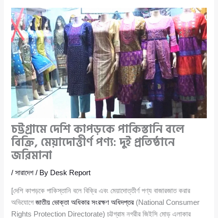
চট্টগ্রামে দেশি কাপড়কে পাকিস্তানি বলে
বিক্রি, মেয়াদোত্তীর্ণ পণ্য: দুই প্রতিষ্ঠানে
জরিমানা
/
সারাদেশ
/ By
Desk Report
[দেশি কাপড়কে পাকিস্তানি বলে বিক্রি এবং মেয়াদোত্তীর্ণ পণ্য বাজারজাত করার
অভিযোগে
জাতীয় ভোক্তা অধিকার সংরক্ষণ অধিদপ্তর
(National Consumer
Rights Protection Directorate) চট্টগ্রাম নগরীর জিইসি মোড় এলাকার