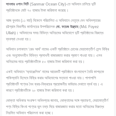
সানমার ওশান সিটি
(Sanmar Ocean City)-তে অভিযান চালিয়ে দুটি
প্রতিষ্ঠানকে মোট ৭০ হাজার টাকা জরিমানা করেছে।
আজ বুধবার (১১ মার্চ) বিকেলে পরিচালিত এ অভিযানে নেতৃত্ব দেন অধিদপ্তরের
চট্টগ্রাম বিভাগীয় কার্যালয়ের উপপরিচালক
মো. ফয়েজ উল্ল্যাহ
(Md. Foyez
Ullah)। অভিযানের সময় বিভিন্ন অনিয়মের অভিযোগে দুটি প্রতিষ্ঠানের বিরুদ্ধে
ব্যবস্থা নেওয়া হয়।
অভিযান চলাকালে ‘রেড আর্থ’ নামের একটি প্রতিষ্ঠানে চোখের মেয়াদোত্তীর্ণ লেন্স বিক্রি
এবং অনুমোদনহীন বিভিন্ন প্রসাধনী বাজারজাত করার প্রমাণ পাওয়া যায়। এসব
অনিয়মের দায়ে প্রতিষ্ঠানটিকে ৫০ হাজার টাকা জরিমানা করা হয়।
একই অভিযানে ‘অ্যাঞ্জেলিক’ নামের আরেকটি প্রতিষ্ঠানে বাংলাদেশে তৈরি কাপড়কে
পাকিস্তানি হিসেবে বিক্রি করার অভিযোগের সত্যতা পাওয়া যায়। পাশাপাশি
প্রতিষ্ঠানটি পণ্যের বৈধ ক্রয়-বিক্রয়ের প্রয়োজনীয় ভাউচার দেখাতে ব্যর্থ হয়। এ
কারণে প্রতিষ্ঠানটিকে ২০ হাজার টাকা জরিমানা করা হয়।
ভোক্তা অধিকার সংরক্ষণ অধিদপ্তর জানায়, ভোক্তাদের সঙ্গে প্রতারণা, মেয়াদোত্তীর্ণ
পণ্য বিক্রি কিংবা পণ্যের ভুল তথ্য দিয়ে বাজারজাত করার মতো অনিয়মের বিরুদ্ধে
নিয়মিত অভিযান পরিচালনা করা হচ্ছে।