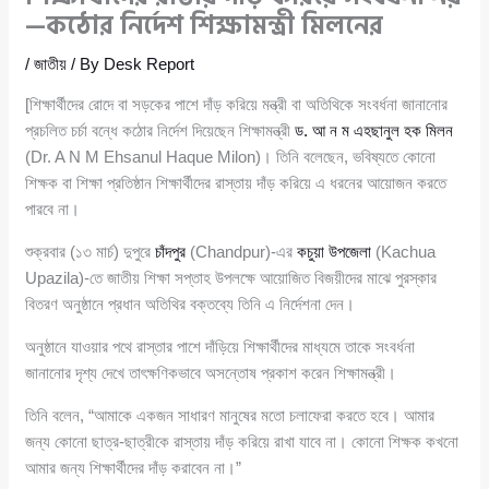
—কঠোর নির্দেশ শিক্ষামন্ত্রী মিলনের
/
জাতীয়
/ By
Desk Report
[শিক্ষার্থীদের রোদে বা সড়কের পাশে দাঁড় করিয়ে মন্ত্রী বা অতিথিকে সংবর্ধনা জানানোর
প্রচলিত চর্চা বন্ধে কঠোর নির্দেশ দিয়েছেন শিক্ষামন্ত্রী
ড. আ ন ম এহছানুল হক মিলন
(Dr. A N M Ehsanul Haque Milon)। তিনি বলেছেন, ভবিষ্যতে কোনো
শিক্ষক বা শিক্ষা প্রতিষ্ঠান শিক্ষার্থীদের রাস্তায় দাঁড় করিয়ে এ ধরনের আয়োজন করতে
পারবে না।
শুক্রবার (১৩ মার্চ) দুপুরে
চাঁদপুর
(Chandpur)-এর
কচুয়া উপজেলা
(Kachua
Upazila)-তে জাতীয় শিক্ষা সপ্তাহ উপলক্ষে আয়োজিত বিজয়ীদের মাঝে পুরস্কার
বিতরণ অনুষ্ঠানে প্রধান অতিথির বক্তব্যে তিনি এ নির্দেশনা দেন।
অনুষ্ঠানে যাওয়ার পথে রাস্তার পাশে দাঁড়িয়ে শিক্ষার্থীদের মাধ্যমে তাকে সংবর্ধনা
জানানোর দৃশ্য দেখে তাৎক্ষণিকভাবে অসন্তোষ প্রকাশ করেন শিক্ষামন্ত্রী।
তিনি বলেন, “আমাকে একজন সাধারণ মানুষের মতো চলাফেরা করতে হবে। আমার
জন্য কোনো ছাত্র-ছাত্রীকে রাস্তায় দাঁড় করিয়ে রাখা যাবে না। কোনো শিক্ষক কখনো
আমার জন্য শিক্ষার্থীদের দাঁড় করাবেন না।”