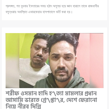
প্রসঙ্গত, গত বুধবার ইফতারের সময় হঠাৎ অসুস্থ হয়ে জ্ঞান হারালে তাকে রাজধানীর
বসুন্ধরায় অবস্থিত এভারকেয়ার হাসপাতালে ভর্তি করা হয়।
শরীফ ওসমান হাদি হ’\ত্যা মামলার প্রধান
আসামি ভারতে গ্রে’\প্তা’\র, দেশে ফেরানো
নিয়ে নীরব দিল্লি