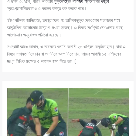
এ ছাড়া ৩০২(বি) ধারার আওতায়
যুক্তরাষ্ট্রের বাণিজ্য প্রতিনিধির দপ্তর
স্বতঃপ্রণোদিতভাবেও এ ধরনের তদন্ত শুরু করতে পারে।
ইউএসটিআর জানিয়েছে, তদন্ত শুরুর পর তালিকাভুক্ত দেশগুলোর সরকারের সঙ্গে
আনুষ্ঠানিক আলোচনার উদ্যোগ নেওয়া হয়েছে। এ বিষয়ে সংশ্লিষ্ট দেশগুলোর কাছে
আলোচনার অনুরোধও পাঠানো হয়েছে।
সংস্থাটি আরও জানায়, এ তদন্তের শুনানি আগামী ২৮ এপ্রিল অনুষ্ঠিত হবে। যারা এ
বিষয়ে মতামত দিতে চান বা শুনানিতে অংশ নিতে চান, তাদের আগামী ১৫ এপ্রিলের
মধ্যে লিখিত মতামত ও আবেদন জমা দিতে হবে।]