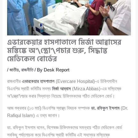
এভারকেয়ার হাসপাতালে মির্জা আব্বাসের
মস্তিষ্কে অ’\স্ত্রো’\পচার শুরু, সিদ্ধান্ত
মেডিকেল বোর্ডের
/
জাতীয়
,
রাজনীতি
/ By
Desk Report
রাজধানীর
এভারকেয়ার হাসপাতাল
(Evercare Hospital)-এ চিকিৎসাধীন
বিএনপির স্থায়ী কমিটির সদস্য
মির্জা আব্বাস
(Mirza Abbas)-এর মস্তিষ্কে
অ’\স্ত্রো’\পচার করার সিদ্ধান্ত নিয়েছে চিকিৎসকদের গঠিত মেডিকেল বোর্ড।
আজ শুক্রবার (১৩ মার্চ) বিএনপির স্বাস্থ্য বিষয়ক সম্পাদক
ডা. রফিকুল ইসলাম
(Dr.
Rafiqul Islam) এ তথ্য জানান।
ডা. রফিকুল ইসলাম বলেন, বিশেষজ্ঞ চিকিৎসকদের সমন্বয়ে গঠিত মেডিকেল বোর্ড
সবকিছু পর্যালোচনা করে বিএনপির স্থায়ী কমিটির এই সদস্যের মস্তিষ্কে