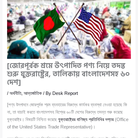
[জোরপূর্বক শ্রমে উৎপাদিত পণ্য নিয়ে তদন্ত
শুরু যুক্তরাষ্ট্রের, তালিকায় বাংলাদেশসহ ৬০
দেশ]
/
অর্থনীতি
,
আন্তর্জাতিক
/ By
Desk Report
[পণ্য উৎপাদনে জোরপূর্বক শ্রম ব্যবহারের বিরুদ্ধে কার্যকর ব্যবস্থা নেওয়া হয়েছে কি
না, তা যাচাই করতে বাংলাদেশসহ বিশ্বের ৬০টি দেশের বিরুদ্ধে তদন্ত শুরু করেছে
যুক্তরাষ্ট্র। বিষয়টি নিশ্চিত করেছে
যুক্তরাষ্ট্রের বাণিজ্য প্রতিনিধির দপ্তর
(Office
of the United States Trade Representative)।