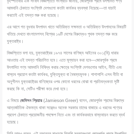
বৃহস্পতিবার এক সংবাদ বিজ্ঞপ্তিতে সংস্থাটি জানায়, জোরপূর্বক শ্রমে উৎপাদিত পণ্য
আমদানি ঠেকাতে সংশ্লিষ্ট দেশগুলো কতটা কার্যকর ব্যবস্থা নিয়েছে—তা যাচাই
করতেই এই তদন্ত শুরু করা হয়েছে।
এর আগে গত বুধবার উৎপাদন খাতে অতিরিক্ত সক্ষমতা ও অতিরিক্ত উৎপাদনের বিষয়টি
খতিয়ে দেখতে বাংলাদেশসহ বিশ্বের ১৬টি দেশের বিরুদ্ধেও পৃথক তদন্ত শুরু করে
যুক্তরাষ্ট্র।
বিজ্ঞপ্তিতে বলা হয়, যুক্তরাষ্ট্রের ১৯৭৪ সালের বাণিজ্য আইনের ৩০১(বি) ধারার
আওতায় এই তদন্ত পরিচালিত হবে। এতে মূল্যায়ন করা হবে—জোরপূর্বক শ্রমে
উৎপাদিত পণ্য আমদানি নিষিদ্ধ করার ক্ষেত্রে সংশ্লিষ্ট দেশগুলোর আইন, নীতি এবং
বাস্তব প্রয়োগ কতটা কার্যকর, যুক্তিযুক্ত বা বৈষম্যমূলক। পাশাপাশি এসব নীতি বা
অনুশীলন যুক্তরাষ্ট্রের বাণিজ্যের ওপর কোনো ধরনের বোঝা বা প্রতিবন্ধকতা সৃষ্টি
করছে কি না, সেটিও পরীক্ষা করে দেখা হবে।
এ বিষয়ে
জেমিসন গ্রিয়ার
(Jamieson Greer) বলেন, জোরপূর্বক শ্রমের বিরুদ্ধে
আন্তর্জাতিক ঐকমত্য থাকা সত্ত্বেও অনেক সরকার তাদের বাজারে এ ধরনের পণ্যের
প্রবেশ ঠেকাতে প্রয়োজনীয় পদক্ষেপ নিতে এবং তা কার্যকরভাবে বাস্তবায়ন করতে ব্যর্থ
হয়েছে।
তিনি আরও বলেন, এই তদন্তের মাধ্যমে বিদেশি সরকারগুলো জোরপূর্বক শ্রমে উৎপাদিত