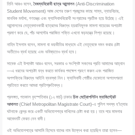
তিনি আরও বলেন,
বৈষম্যবিরোধী ছাত্র আন্দোলন
(Anti-Discrimination
Student Movement) আজ দেশের তরুণ প্রজন্মের কাছে সাম্য, ন্যায়বিচার,
মানবিক মর্যাদা, গণতন্ত্র এবং ফ্যাসিবাদবিরোধী সংগ্রামের প্রতীক হয়ে উঠেছে। এই
আন্দোলনের নেতৃত্বদানকারী ছাত্রদের বিরুদ্ধে হয়রানিমূলক মামলা দায়েরের অপচেষ্টা
প্রমাণ করে যে, পাঁচ আগস্টের পরাজিত শক্তি এখনো ষড়যন্ত্রে লিপ্ত রয়েছে।
নাহিদ ইসলাম বলেন, মামলা বা ভয়ভীতির মাধ্যমে এই নেতৃত্বকে দমন করার চেষ্টা
অতীতেও ব্যর্থ হয়েছে এবং ভবিষ্যতেও ব্যর্থ হবে।
সাবেক এই উপদেষ্টা আরও বলেন, সরকার ও সংশ্লিষ্ট সকলের প্রতি আমাদের আহ্বান
—এ ধরনের অপচেষ্টা বন্ধ করতে কার্যকর পদক্ষেপ গ্রহণ করুন এবং পরাজিত
অপশক্তির বিরুদ্ধে আইনি ব্যবস্থা নিন। ফ্যাসিবাদী গোষ্ঠীর যেকোনো অপতৎপরতা
প্রতিহত করতে আমরা প্রতিশ্রুতিবদ্ধ।
প্রসঙ্গত, গতকাল বৃহস্পতিবার (১২ মার্চ) ঢাকার
চিফ মেট্রোপলিটন ম্যাজিস্ট্রেট
আদালত
(Chief Metropolitan Magistrate Court)-এ পুলিশ সদস্য হ’\ত্যার
ঘটনাকে কেন্দ্র করে একটি অভিযোগপত্র দাখিলের চেষ্টা করা হয়। তবে পরে মামলার
আবেদনটি ফেরত নেন বাদী।
ওই অভিযোগপত্রে আসামি হিসেবে যাদের নাম উল্লেখ করা হয়েছিল তারা হলেন—