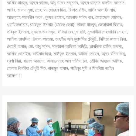
আসিফ মাহমুদ, আব্দুল কাদের, আবু বাকের মজুমদার, আব্দুল হান্নান মাসউদ, আদনান
আবির, জামান মৃধা, মোহাম্মদ সোহেল মিয়া, রিফাত রশিদ, হাসিব আল ইসলাম,
আব্দুল্লাহ সালেহীন অয়ন, লুৎফর রহমান, আহনাফ সাঈদ খান, মোয়াজ্জেম হোসেন,
ওয়াহিদুজ্জামান, তারেকুল ইসলাম (তারেক রেজা), হামজা মাহবুব, রেজোয়ানা রিফাত,
তরিকুল ইসলাম, নুসরাত তাবাসসুম, রাফিয়া রেহনুমা হৃদি, মুমতাহীনা মাহজাবিন মোহনা,
আনিকা তাহসিনা, উমামা ফাতেমা, তাহমিদ আল মুদাসসির চৌধুরী, নিশিতা জামান নিহা,
মেহেদী হাসান, মো. আবু সাঈদ, সানজানা আফিফা আদিতি, তানজিনা তামিম হাফসা,
আলিফ হোসাইন, কাউসার মিয়া, সাইফুল ইসলাম, আরিফ সোহেল, আব্দুর রশিদ জিতু,
স্বর্ণা রিয়া, রাসেল আহমেদ, আসাদুল্লাহ আল গালিব, মো. তৌহিদ আহমেদ আশিক,
গোলাম কিবরিয়া চৌধুরী মিশু, নাজমুল হাসান, শাহিনুর সুমী ও সিনথিয়া জাহিন
আয়েশা।]