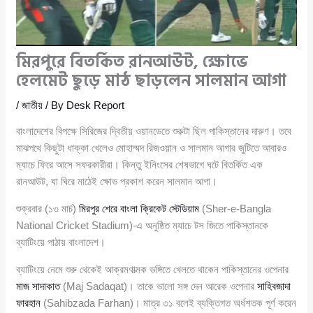
মিরপুরে বিতর্কিত রানআউট, ক্ষোভে
হেলমেট ছুড়ে মাঠ ছাড়লেন সালমান আগা
/
জাতীয়
/ By
Desk Report
বাংলাদেশের বিপক্ষে সিরিজের দ্বিতীয় ওয়ানডেতে শুরুটা ছিল পাকিস্তানের দারুণ। তবে
মাঝপথে কিছুটা ধাক্কা খেলেও মোহাম্মদ রিজওয়ান ও সালমান আগার জুটিতে আবারও
ম্যাচে ফিরে আসে সফরকারীরা। কিন্তু ইনিংসের শেষভাগে ঘটে বিতর্কিত এক
রানআউট, যা ঘিরে মাঠেই ক্ষোভ প্রকাশ করেন সালমান আগা।
শুক্রবার (১৩ মার্চ)
মিরপুর শেরে বাংলা ক্রিকেট স্টেডিয়াম
(Sher-e-Bangla
National Cricket Stadium)-এ অনুষ্ঠিত ম্যাচে টস জিতে পাকিস্তানকে
ব্যাটিংয়ে পাঠায় বাংলাদেশ।
ব্যাটিংয়ে নেমে শুরু থেকেই আক্রমণাত্মক ভঙ্গিতে খেলতে থাকেন পাকিস্তানের ওপেনার
মাজ সাদাকাত
(Maj Sadaqat)। তাকে ভালো সঙ্গ দেন আরেক ওপেনার
সাহিবজাদা
ফারহান
(Sahibzada Farhan)। মাত্র ৩১ বলেই ব্যক্তিগত অর্ধশতক পূর্ণ করেন