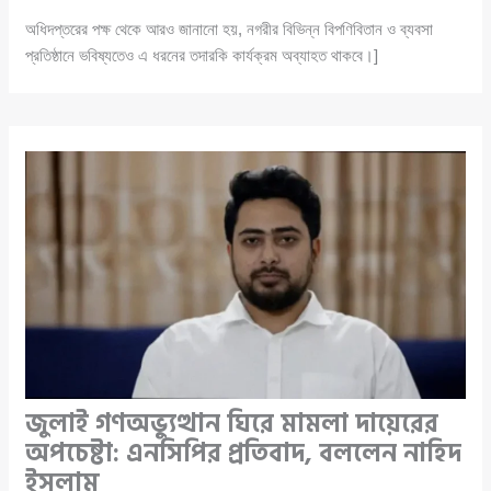
অধিদপ্তরের পক্ষ থেকে আরও জানানো হয়, নগরীর বিভিন্ন বিপণিবিতান ও ব্যবসা
প্রতিষ্ঠানে ভবিষ্যতেও এ ধরনের তদারকি কার্যক্রম অব্যাহত থাকবে।]
জুলাই গণঅভ্যুত্থান ঘিরে মামলা দায়েরের
অপচেষ্টা: এনসিপির প্রতিবাদ, বললেন নাহিদ
ইসলাম