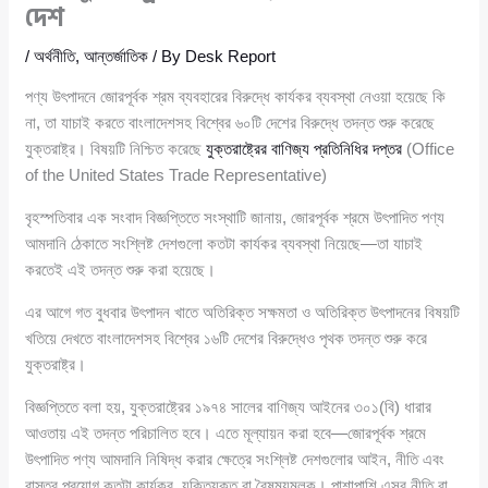
দেশ
/
অর্থনীতি
,
আন্তর্জাতিক
/ By
Desk Report
পণ্য উৎপাদনে জোরপূর্বক শ্রম ব্যবহারের বিরুদ্ধে কার্যকর ব্যবস্থা নেওয়া হয়েছে কি
না, তা যাচাই করতে বাংলাদেশসহ বিশ্বের ৬০টি দেশের বিরুদ্ধে তদন্ত শুরু করেছে
যুক্তরাষ্ট্র। বিষয়টি নিশ্চিত করেছে
যুক্তরাষ্ট্রের বাণিজ্য প্রতিনিধির দপ্তর
(Office
of the United States Trade Representative)
বৃহস্পতিবার এক সংবাদ বিজ্ঞপ্তিতে সংস্থাটি জানায়, জোরপূর্বক শ্রমে উৎপাদিত পণ্য
আমদানি ঠেকাতে সংশ্লিষ্ট দেশগুলো কতটা কার্যকর ব্যবস্থা নিয়েছে—তা যাচাই
করতেই এই তদন্ত শুরু করা হয়েছে।
এর আগে গত বুধবার উৎপাদন খাতে অতিরিক্ত সক্ষমতা ও অতিরিক্ত উৎপাদনের বিষয়টি
খতিয়ে দেখতে বাংলাদেশসহ বিশ্বের ১৬টি দেশের বিরুদ্ধেও পৃথক তদন্ত শুরু করে
যুক্তরাষ্ট্র।
বিজ্ঞপ্তিতে বলা হয়, যুক্তরাষ্ট্রের ১৯৭৪ সালের বাণিজ্য আইনের ৩০১(বি) ধারার
আওতায় এই তদন্ত পরিচালিত হবে। এতে মূল্যায়ন করা হবে—জোরপূর্বক শ্রমে
উৎপাদিত পণ্য আমদানি নিষিদ্ধ করার ক্ষেত্রে সংশ্লিষ্ট দেশগুলোর আইন, নীতি এবং
বাস্তব প্রয়োগ কতটা কার্যকর, যুক্তিযুক্ত বা বৈষম্যমূলক। পাশাপাশি এসব নীতি বা