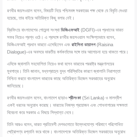
রণধীর জয়সওয়াল বলেন, বিষয়টি নিয়ে পশ্চিমবঙ্গ সরকারের পক্ষ থেকে যে বিবৃতি দেওয়া
হয়েছে, তার বাইরে অতিরিক্ত কিছু বলার নেই।
ব্রিফিংয়ে বাংলাদেশের গোয়েন্দা সংস্থা
ডিজিএফআই
(DGFI)-এর প্রধানের ভারত
সফর নিয়েও প্রশ্ন ওঠে। এ প্রসঙ্গে রণধীর জয়সওয়াল সংক্ষিপ্তভাবে বলেন,
ডিজিএফআই প্রধান ভারতে এসেছিলেন এবং
রাইসিনা ডায়ালগ
(Raisina
Dialogue)-এর অবসরে ভারতীয় কর্মকর্তাদের সঙ্গে তার আলোচনা হয়ে থাকতে পারে।
এদিকে জ্বালানি সহযোগিতা নিয়েও কথা বলেন ভারতের পররাষ্ট্র মন্ত্রণালয়ের
মুখপাত্র। তিনি জানান, মধ্যপ্রাচ্যে যুদ্ধ পরিস্থিতির কারণে জ্বালানি নিরাপত্তা
নিশ্চিত করতে বাংলাদেশ ভারতের কাছে অতিরিক্ত ডিজেল সরবরাহের অনুরোধ
জানিয়েছে।
রণধীর জয়সওয়াল বলেন, বাংলাদেশ ছাড়াও
শ্রীলংকা
(Sri Lanka) ও মালদ্বীপ
একই ধরনের অনুরোধ করেছে। ভারতের নিজস্ব প্রয়োজন এবং শোধনাগারের সক্ষমতা
বিবেচনা করে সরকার এ বিষয়ে সিদ্ধান্ত নেবে।
তিনি আরও বলেন, ভারত প্রতিবেশী দেশগুলোতে উল্লেখযোগ্য পরিমাণে পরিশোধিত
পেট্রোপণ্য রপ্তানি করে থাকে। বাংলাদেশকে অতিরিক্ত ডিজেল সরবরাহের অনুরোধ