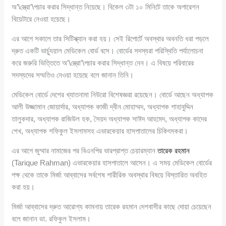
অ’\স্ত্রো’\পচার করার সিদ্ধান্ত নিয়েছে। বিকেল ৩টা ১০ মিনিটে তাকে অপারেশন
থিয়েটারে নেওয়া হয়েছে।
এর আগে সকালে তার সিটিস্ক্যান করা হয়। সেই রিপোর্টে অবস্থার অবনতি ধরা পড়লে
দ্রুত একটি ভার্চ্যুয়াল মেডিকেল বোর্ড বসে। বোর্ডের সদস্যরা পরিস্থিতি পর্যালোচনা
করে জরুরি ভিত্তিতে অ’\স্ত্রো’\পচার করার সিদ্ধান্ত নেন। এ বিষয়ে পরিবারের
সদস্যদের সম্মতিও নেওয়া হয়েছে বলে জানান তিনি।
মেডিকেল বোর্ডে দেশের খ্যাতনামা নিউরো বিশেষজ্ঞরা রয়েছেন। বোর্ডে আছেন অধ্যাপক
আলী উজ্জামান জোয়ার্দার, অধ্যাপক কাজী দ্বীন মোহাম্মদ, অধ্যাপক শাহাবুদ্দিন
তালুকদার, অধ্যাপক রাজিউল হক, সৈয়দ অধ্যাপক সাঈদ আহমেদ, অধ্যাপক কাদের
শেখ, অধ্যাপক শফিকুল ইসলামসহ এভারকেয়ার হাসপাতালের চিকিৎসকরা।
এর আগে জুম্মার নামাজের পর বিএনপির ভারপ্রাপ্ত চেয়ারম্যান
তারেক রহমান
(Tarique Rahman) এভারকেয়ার হাসপাতালে আসেন। এ সময় মেডিকেল বোর্ডের
পক্ষ থেকে তাকে মির্জা আব্বাসের সর্বশেষ শারীরিক অবস্থার বিষয়ে বিস্তারিত অবহিত
করা হয়।
মির্জা আব্বাসের দ্রুত আরোগ্য কামনায় তারেক রহমান দেশবাসীর কাছে দোয়া চেয়েছেন
বলে জানান ডা. রফিকুল ইসলাম।