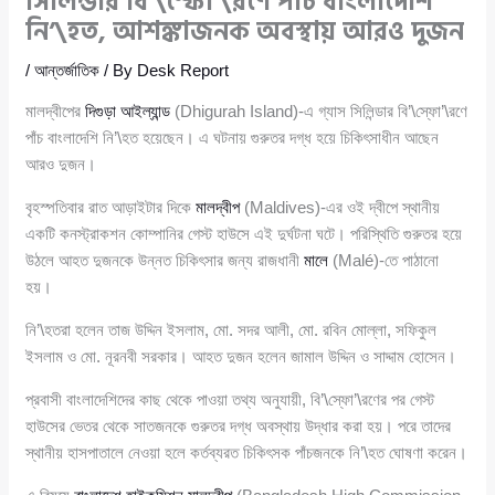
সিলিন্ডার বি’\স্ফো’\রণে পাঁচ বাংলাদেশি
নি’\হত, আশঙ্কাজনক অবস্থায় আরও দুজন
/
আন্তর্জাতিক
/ By
Desk Report
মালদ্বীপের
দিগুড়া আইল্যান্ড
(Dhigurah Island)-এ গ্যাস সিলিন্ডার বি’\স্ফো’\রণে
পাঁচ বাংলাদেশি নি’\হত হয়েছেন। এ ঘটনায় গুরুতর দগ্ধ হয়ে চিকিৎসাধীন আছেন
আরও দুজন।
বৃহস্পতিবার রাত আড়াইটার দিকে
মালদ্বীপ
(Maldives)-এর ওই দ্বীপে স্থানীয়
একটি কনস্ট্রাকশন কোম্পানির গেস্ট হাউসে এই দুর্ঘটনা ঘটে। পরিস্থিতি গুরুতর হয়ে
উঠলে আহত দুজনকে উন্নত চিকিৎসার জন্য রাজধানী
মালে
(Malé)-তে পাঠানো
হয়।
নি’\হতরা হলেন তাজ উদ্দিন ইসলাম, মো. সদর আলী, মো. রবিন মোল্লা, সফিকুল
ইসলাম ও মো. নূরনবী সরকার। আহত দুজন হলেন জামাল উদ্দিন ও সাদ্দাম হোসেন।
প্রবাসী বাংলাদেশিদের কাছ থেকে পাওয়া তথ্য অনুযায়ী, বি’\স্ফো’\রণের পর গেস্ট
হাউসের ভেতর থেকে সাতজনকে গুরুতর দগ্ধ অবস্থায় উদ্ধার করা হয়। পরে তাদের
স্থানীয় হাসপাতালে নেওয়া হলে কর্তব্যরত চিকিৎসক পাঁচজনকে নি’\হত ঘোষণা করেন।