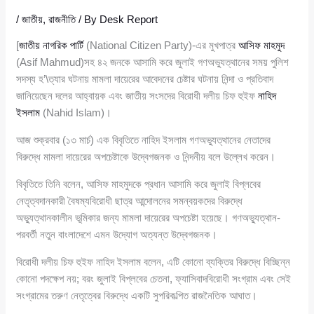
/
জাতীয়
,
রাজনীতি
/ By
Desk Report
[
জাতীয় নাগরিক পার্টি
(National Citizen Party)-এর মুখপাত্র
আসিফ মাহমুদ
(Asif Mahmud)সহ ৪২ জনকে আসামি করে জুলাই গণঅভ্যুত্থানের সময় পুলিশ
সদস্য হ’\ত্যার ঘটনায় মামলা দায়েরের আবেদনের চেষ্টার ঘটনায় নিন্দা ও প্রতিবাদ
জানিয়েছেন দলের আহ্বায়ক এবং জাতীয় সংসদের বিরোধী দলীয় চিফ হুইফ
নাহিদ
ইসলাম
(Nahid Islam)।
আজ শুক্রবার (১৩ মার্চ) এক বিবৃতিতে নাহিদ ইসলাম গণঅভ্যুত্থানের নেতাদের
বিরুদ্ধে মামলা দায়েরের অপচেষ্টাকে উদ্বেগজনক ও নিন্দনীয় বলে উল্লেখ করেন।
বিবৃতিতে তিনি বলেন, আসিফ মাহমুদকে প্রধান আসামি করে জুলাই বিপ্লবের
নেতৃত্বদানকারী বৈষম্যবিরোধী ছাত্র আন্দোলনের সমন্বয়কদের বিরুদ্ধে
অভ্যুত্থানকালীন ভূমিকার জন্য মামলা দায়েরের অপচেষ্টা হয়েছে। গণঅভ্যুত্থান-
পরবর্তী নতুন বাংলাদেশে এমন উদ্যোগ অত্যন্ত উদ্বেগজনক।
বিরোধী দলীয় চিফ হুইফ নাহিদ ইসলাম বলেন, এটি কোনো ব্যক্তির বিরুদ্ধে বিচ্ছিন্ন
কোনো পদক্ষেপ নয়; বরং জুলাই বিপ্লবের চেতনা, ফ্যাসিবাদবিরোধী সংগ্রাম এবং সেই
সংগ্রামের তরুণ নেতৃত্বের বিরুদ্ধে একটি সুপরিকল্পিত রাজনৈতিক আঘাত।