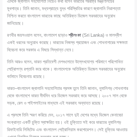
এদিকে জ্বালানি সহযোগিতা নিয়েও কথা বলেন ভারতের পররাষ্ট্র মন্ত্রণালয়ের
মুখপাত্র। তিনি জানান, মধ্যপ্রাচ্যে যুদ্ধ পরিস্থিতির কারণে জ্বালানি নিরাপত্তা
নিশ্চিত করতে বাংলাদেশ ভারতের কাছে অতিরিক্ত ডিজেল সরবরাহের অনুরোধ
জানিয়েছে।
রণধীর জয়সওয়াল বলেন, বাংলাদেশ ছাড়াও
শ্রীলংকা
(Sri Lanka) ও মালদ্বীপ
একই ধরনের অনুরোধ করেছে। ভারতের নিজস্ব প্রয়োজন এবং শোধনাগারের সক্ষমতা
বিবেচনা করে সরকার এ বিষয়ে সিদ্ধান্ত নেবে।
তিনি আরও বলেন, ভারত প্রতিবেশী দেশগুলোতে উল্লেখযোগ্য পরিমাণে পরিশোধিত
পেট্রোপণ্য রপ্তানি করে থাকে। বাংলাদেশকে অতিরিক্ত ডিজেল সরবরাহের অনুরোধ
বর্তমানে বিবেচনায় রয়েছে।
ভারত–বাংলাদেশ জ্বালানি সহযোগিতার প্রসঙ্গ তুলে তিনি জানান, নুমালিগড় শোধনাগার
থেকে বাংলাদেশে ভারত দীর্ঘদিন ধরে ডিজেল সরবরাহ করে আসছে। ২০০৭ সাল থেকে
সড়ক, রেল ও পাইপলাইনের মাধ্যমে এই সরবরাহ অব্যাহত রয়েছে।
এ প্রসঙ্গে তিনি স্মরণ করিয়ে দেন, ২০১৭ সালে দুই দেশের মধ্যে ডিজেল কেনাবেচা
সংক্রান্ত একটি চুক্তি স্বাক্ষরিত হয়। ওই চুক্তিতে সই করে ভারতের নুমালিগড়
রিফাইনারি লিমিটেড এবং বাংলাদেশ পেট্রোলিয়াম করপোরেশন। সেই চুক্তির আওতায়
এখনো নিয়মিত ডিজেল সরবরাহ করা হচ্ছে।