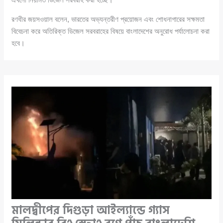
রণধীর জয়সওয়াল বলেন, ভারতের অভ্যন্তরীণ প্রয়োজন এবং শোধনাগারের সক্ষমতা
বিবেচনা করে অতিরিক্ত ডিজেল সরবরাহের বিষয়ে বাংলাদেশের অনুরোধ পর্যালোচনা করা
হবে।
মালদ্বীপের দিগুড়া আইল্যান্ডে গ্যাস