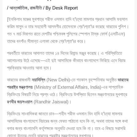
/
আন্তর্জাতিক
,
রাজনীতি
/ By
Desk Report
[ইনকিলাব মঞ্চের মুখপাত্র শরীফ ওসমান হাদি হ’\ত্যা মামলার প্রধান আসামি ফয়সাল
করিম মাসুদ ও তার সহযোগী আলমগীর হোসেনকে গ্রে’\প্তা’\র করেছে ভারতের পুলিশ।
গত ৭ মার্চ দিবাগত রাতে দেশটির পশ্চিমবঙ্গ পুলিশের স্পেশাল টাস্ক ফোর্স (এসটিএফ)
তাদের বনগাঁও সীমান্ত এলাকা থেকে গ্রে’\প্তা’\র করে।
পরবর্তীতে ভারতের আদালত তাদের ১৪ দিনের রিমান্ড মঞ্জুর করেছে। এ পরিস্থিতিতে
আলোচনায় উঠে এসেছে—এই দুই আসামিকে কীভাবে বাংলাদেশে ফিরিয়ে এনে বিচার
প্রক্রিয়ার আওতায় আনা হবে।
ভারতের রাজধানী
নয়াদিল্লি
(New Delhi)-তে গতকাল বৃহস্পতিবার অনুষ্ঠিত
ভারতের
পররাষ্ট্র মন্ত্রণালয়
(Ministry of External Affairs, India)-এর সাপ্তাহিক
ব্রিফিংয়ে বিষয়টি নিয়ে প্রশ্ন ওঠে। ব্রিফিংয়ে উপস্থিত ছিলেন মন্ত্রণালয়ের মুখপাত্র
রণধীর জয়সওয়াল
(Randhir Jaiswal)।
ব্রিফিংয়ে সাংবাদিকরা জানতে চান—শহীদ শরীফ ওসমান বিন হাদি হ’\ত্যা মামলার
আসামিদের বাংলাদেশে বিচারের জন্য ফেরত পাঠানো হবে কি না, অথবা তাদের সঙ্গে কথা
বলার জন্য বাংলাদেশি কর্তৃপক্ষকে অনুমতি দেওয়া হবে কি না। তবে এ বিষয়ে সরাসরি
কোনো উত্তর দেননি ভারতের পররাষ্ট্র মন্ত্রণালয়ের মুখপাত্র।