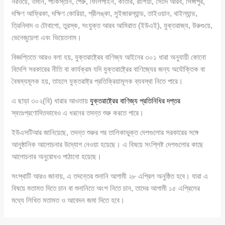
নরওয়ে, ওমান, পাকিস্তান, পেরু, ফিলিপাইন, কাতার, রাশিয়া, সৌদি আরব, সিঙ্গাপুর,
দক্ষিণ আফ্রিকা, দক্ষিণ কোরিয়া, শ্রীলঙ্কা, সুইজারল্যান্ড, তাইওয়ান, থাইল্যান্ড,
ত্রিনিদাদ ও টোবাগো, তুরস্ক, সংযুক্ত আরব আমিরাত (ইউএই), যুক্তরাজ্য, উরুগুয়ে,
ভেনেজুয়েলা এবং ভিয়েতনাম।
বিজ্ঞপ্তিতে আরও বলা হয়, যুক্তরাষ্ট্রের বাণিজ্য আইনের ৩০১ ধারা অনুযায়ী কোনো
বিদেশি সরকারের নীতি বা কার্যক্রম যদি যুক্তরাষ্ট্রের বাণিজ্যের জন্য অযৌক্তিক বা
বৈষম্যমূলক হয়, তাহলে যুক্তরাষ্ট্র প্রতিক্রিয়ামূলক ব্যবস্থা নিতে পারে।
এ ছাড়া ৩০২(বি) ধারার আওতায়
যুক্তরাষ্ট্রের বাণিজ্য প্রতিনিধির দপ্তর
স্বতঃপ্রণোদিতভাবেও এ ধরনের তদন্ত শুরু করতে পারে।
ইউএসটিআর জানিয়েছে, তদন্ত শুরুর পর তালিকাভুক্ত দেশগুলোর সরকারের সঙ্গে
আনুষ্ঠানিক আলোচনার উদ্যোগ নেওয়া হয়েছে। এ বিষয়ে সংশ্লিষ্ট দেশগুলোর কাছে
আলোচনার অনুরোধও পাঠানো হয়েছে।
সংস্থাটি আরও জানায়, এ তদন্তের শুনানি আগামী ২৮ এপ্রিল অনুষ্ঠিত হবে। যারা এ
বিষয়ে মতামত দিতে চান বা শুনানিতে অংশ নিতে চান, তাদের আগামী ১৫ এপ্রিলের
মধ্যে লিখিত মতামত ও আবেদন জমা দিতে হবে।