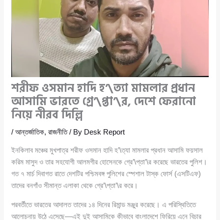
শরীফ ওসমান হাদি হ’\ত্যা মামলার প্রধান
আসামি ভারতে গ্রে’\প্তা’\র, দেশে ফেরানো
নিয়ে নীরব দিল্লি
/
আন্তর্জাতিক
,
রাজনীতি
/ By
Desk Report
ইনকিলাব মঞ্চের মুখপাত্র শরীফ ওসমান হাদি হ’\ত্যা মামলার প্রধান আসামি ফয়সাল
করিম মাসুদ ও তার সহযোগী আলমগীর হোসেনকে গ্রে’\প্তা’\র করেছে ভারতের পুলিশ।
গত ৭ মার্চ দিবাগত রাতে দেশটির পশ্চিমবঙ্গ পুলিশের স্পেশাল টাস্ক ফোর্স (এসটিএফ)
তাদের বনগাঁও সীমান্ত এলাকা থেকে গ্রে’\প্তা’\র করে।
পরবর্তীতে ভারতের আদালত তাদের ১৪ দিনের রিমান্ড মঞ্জুর করেছে। এ পরিস্থিতিতে
আলোচনায় উঠে এসেছে—এই দুই আসামিকে কীভাবে বাংলাদেশে ফিরিয়ে এনে বিচার