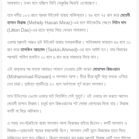
সাদাকাত। তখন মনে হচ্ছিল তিনি সেঞ্চুরির দিকেই এগোচ্ছেন।
তবে দলীয় ১০৩ রানে প্রথম উইকেট হারায় পাকিস্তান। ৪৬ বলে ৭৫ রান করে
মেহেদী
হাসান মিরাজ
(Mehidy Hasan Miraz)-এর বলে উইকেটের পেছনে
লিটন দাস
(Litton Das)-এর হাতে ক্যাচ দিয়ে ফেরেন সাদাকাত।
এরপর দ্রুতই আরও দুই উইকেট হারায় সফরকারীরা। সাহিবজাদা ফারহান ৪৬ বলে ৩১
রান করে
তাসকিন আহমেদ
(Taskin Ahmed)-এর বলে আউট হন। তার বিদায়ের
পরপরই শামিল হুসাইন ২২ বলে ৬ রান করে সাজঘরে ফিরে যান।
এই ধাক্কার পর দলকে আবারও সামলে নেওয়ার চেষ্টা করেন
মোহাম্মদ রিজওয়ান
(Mohammad Rizwan) ও সালমান আগা। ধীরে ধীরে জুটি গড়ে দলকে এগিয়ে
নেন তারা। দুর্দান্ত ব্যাটিংয়ে ৫০ বলে অর্ধশতক পূর্ণ করেন সালমান।
তবে ইনিংসের ৩৯তম ওভারে ঘটে বিতর্কিত সেই মুহূর্ত। ওই ওভারে বল করতে আসেন
মেহেদী হাসান মিরাজ। চতুর্থ বলে রিজওয়ানের শট সোজা বোলারের দিকে যায়। মিরাজ
বলটি পা দিয়ে আটকান।
এ সময় নন-স্ট্রাইকে থাকা সালমান আগা ক্রিজের বাইরে ছিলেন। বলটি সালমান ও
মিরাজ—দুজনেরই পায়ের কাছাকাছি ছিল। সালমান সেটি তুলে মিরাজের হাতে দিতে
যাচ্ছিলেন বলে মনে হচ্ছিল। কিন্তু সালমান বল ধরার আগেই মিরাজ সেটি তুলে স্টাম্পে