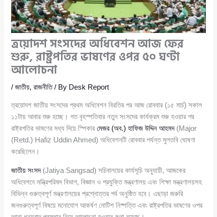
ত্রয়োদশ সংসদের অধিবেশন আজ ফের
শুরু, রাষ্ট্রপতির ভাষণের ওপর ৫০ ঘণ্টা
আলোচনা
/
জাতীয়
,
রাজনীতি
/ By
Desk Report
ত্রয়োদশ জাতীয় সংসদের প্রথম অধিবেশন বিরতির পর আজ রোববার (১৫ মার্চ) সকাল
১১টায় আবার শুরু হচ্ছে। গত বৃহস্পতিবার নতুন সংসদের কার্যক্রম শুরু হওয়ার পর
রাষ্ট্রপতির ভাষণের মধ্য দিয়ে স্পিকার
মেজর (অব.) হাফিজ উদ্দিন আহমদ
(Major
(Retd.) Hafiz Uddin Ahmed) অধিবেশনটি রোববার পর্যন্ত মুলতবি ঘোষণা
করেছিলেন।
জাতীয় সংসদ
(Jatiya Sangsad) সচিবালয়ের কার্যসূচি অনুযায়ী, আজকের
অধিবেশনে মন্ত্রিপরিষদ বিভাগ, বিজ্ঞান ও প্রযুক্তি মন্ত্রণালয় এবং শিক্ষা মন্ত্রণালয়সহ
বিভিন্ন গুরুত্বপূর্ণ মন্ত্রণালয়ের প্রশ্নোত্তর পর্ব অনুষ্ঠিত হবে। এছাড়া জরুরি
জনগুরুত্বপূর্ণ বিষয়ে মনোযোগ আকর্ষণ নোটিশ নিষ্পত্তি এবং রাষ্ট্রপতির ভাষণের ওপর
আনা ধন্যবাদ প্রস্তাব নিয়ে আলোচনা হওয়ার কথা রয়েছে।