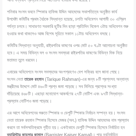
শনিবার সংসদ ভবনে স্পিকার হাফিজ উদ্দিন আহমদের সভাপতিত্বে অনুষ্ঠিত কার্য
উপদেষ্টা কমিটির প্রথম বৈঠকে সিদ্ধান্ত হয়েছে, চলতি অধিবেশন আগামী ৩০ এপ্রিল
পর্যন্ত চলবে। সাধারণত সরকারি ছুটির দিন ছাড়া প্রতিদিন বিকেল ৩টায় অধিবেশন শুরু
হওয়ার কথা থাকলেও আজ বিশেষ সূচিতে সকাল ১১টায় অধিবেশন বসছে।
কমিটির সিদ্ধান্ত অনুযায়ী, রাষ্ট্রপতির ভাষণের ওপর মোট ৫০ ঘণ্টা আলোচনা অনুষ্ঠিত
হবে। এ সময় বিভিন্ন দল ও সংসদ সদস্যরা রাষ্ট্রপতির ভাষণের বিভিন্ন দিক নিয়ে
মতামত তুলে ধরবেন।
এবারের অধিবেশনে সংসদ সদস্যদের অংশগ্রহণও বেশ সক্রিয় বলে জানা গেছে।
সংসদ নেতা
তারেক রহমান
(Tarique Rahman)-এর জন্য ৮টি প্রশ্নসহ অন্যান্য
মন্ত্রীদের উদ্দেশে মোট ৪৬০টি প্রশ্ন জমা পড়েছে। সব মিলিয়ে প্রশ্নের সংখ্যা
দাঁড়িয়েছে ৪৬৮টি। এছাড়া মনোযোগ আকর্ষণের ২৭টি নোটিশ এবং ৯৭টি সিদ্ধান্ত-
প্রস্তাব নোটিশও জমা পড়েছে।
এর আগে অধিবেশনের শুরুতে স্পিকার ও ডেপুটি স্পিকার নির্বাচন সম্পন্ন হয়। সংসদ
নেতা তারেক রহমান স্পিকার হিসেবে মেজর (অব.) হাফিজ উদ্দিন আহমদের নাম প্রস্তাব
করলে তা সর্বসম্মতিক্রমে গৃহীত হয়। একইভাবে ডেপুটি স্পিকার হিসেবে নির্বাচিত হন
ব্যারিস্টার কায়সার কামাল
(Barrister Kaiser Kamal)। পরে নবনির্বাচিত