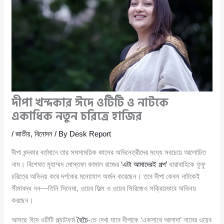
দীপা খন্দকার ঈদে ওটিটি ও নাটকে
একাধিক নতুন চরিত্রে হাজির
/
জাতীয়
,
বিনোদন
/ By
Desk Report
দীপা খন্দকার বর্তমানে তার সমসাময়িক কালের অভিনেত্রীদের মধ্যে সবচেয়ে আলোচিত
নাম। বিশেষত মুহাম্মদ মোস্তফা কামাল রাজের
‘এটা আমাদেরই গল্প’
ধারাবাহিকে ফুফু
চরিত্রে অভিনয় করে দর্শকের মনোযোগ অর্জন করেছেন। তবে দীপা কেবল নাটকেই
সীমাবদ্ধ নন—তিনি সিনেমা, ওয়েব ফিল্ম ও ওয়েব সিরিজেও সক্রিয়ভাবে অভিনয়
করছেন।
আসছে ঈদে ওটিটি প্ল্যাটফর্ম
হৈচৈ
-তে দেখা যাবে দীপাকে ‘একসাথে আলাদা’ নামের ওয়েব