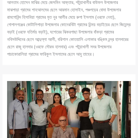
আলতাব হোসেন মাঝির মেয়ে জেসমিন আক্তার, পটুয়াখালীর বাউফল উপজেলার
মাঝপাড়া গ্রামের শাহআলমের ছেলে আরমান হোসাইন, পঞ্চগড়ের বোদা উপজেলার
রামগোবিন্দ হিসাবিয়া গ্রামের মৃত নুর আলীর মেয়ে রুপা ইসলাম (ওরফে নেহা),
গোপালগঞ্জের কোটালিপাড়া উপজেলার কোনেরবিটা গ্রামের চিন্ময় বড়াইয়ের ছেলে জিতেন্দ্র
বড়াই (ওরফে যতির্ময় বড়াই), যশোরের ঝিকরগাছা উপজেলার বাঁকড়া গ্রামের
নবিসউদ্দিনের ছেলে আব্দুল্লা আলী, বরিশাল কোতয়ালি এলাকার বঙ্কিম চন্দ্র হালদারের
ছেলে রাজু হালদার (ওরফে সৌরভ হালদার) এবং পটুয়াখালী সদর উপজেলার
পাচাকোরালিয়া গ্রামের ফারিকুল ইসলামের ছেলে আবু তাহের।