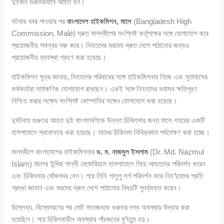
দুইজন গুরুতরভাবে আহত হন।
ঘটনার খবর পাওয়ার পর
বাংলাদেশ হাইকমিশন, মালে
(Bangladesh High
Commission, Malé) দ্রুত মালদ্বীপের সংশ্লিষ্ট কর্তৃপক্ষের সঙ্গে যোগাযোগ করে
প্রয়োজনীয় সমন্বয় শুরু করে। নিহতদের মরদেহ দ্রুত দেশে পাঠানোর জন্যও
প্রয়োজনীয় ব্যবস্থা গ্রহণ করা হয়েছে।
হাইকমিশন সূত্র জানায়, নিহতদের পরিবারের সঙ্গে হাইকমিশনার নিজে এবং দূতাবাসের
কর্মকর্তারা সার্বক্ষণিক যোগাযোগ রাখছেন। একই সঙ্গে নিহতদের যথাযথ ক্ষতিপূরণ
নিশ্চিত করার লক্ষ্যে সংশ্লিষ্ট কোম্পানির সঙ্গেও যোগাযোগ করা হয়েছে।
দুর্ঘটনায় গুরুতর আহত দুই বাংলাদেশিকে উন্নত চিকিৎসার জন্য মালে শহরের একটি
হাসপাতালে স্থানান্তর করা হয়েছে। তাদের চিকিৎসা নিবিড়ভাবে পর্যবেক্ষণ করা হচ্ছে।
মালদ্বীপে বাংলাদেশের হাইকমিশনার
ড. ম. নাজমুল ইসলাম
(Dr. Md. Nazmul
Islam) মালের ইন্দিরা গান্ধী মেমোরিয়াল হাসপাতালে গিয়ে আহতদের পরিদর্শন করেন
এবং চিকিৎসার খোঁজখবর নেন। পরে তিনি গালুলু মর্গ পরিদর্শন করে নিহ’\তদের প্রতি
শ্রদ্ধা জানান এবং মরদেহ দ্রুত দেশে পাঠানোর বিষয়টি পুনর্ব্যক্ত করেন।
উল্লেখ্য, বিস্ফোরণের পর মোট সাতজনকে গুরুতর দগ্ধ অবস্থায় উদ্ধার করা
হয়েছিল। পরে চিকিৎসাধীন অবস্থায় পাঁচজনের মৃ’\ত্যু হয়।