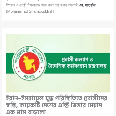
স্পিকার ও ডেপুটি স্পিকারকে শপথ বাক্য পাঠ করান রাষ্ট্রপতি
মো. সাহাবুদ্দিন
(Mohammad Shahabuddin)।
ইরান–ইসরায়েল যুদ্ধ পরিস্থিতিতে প্রবাসীদের
স্বস্তি, কয়েকটি দেশের এন্ট্রি ভিসার মেয়াদ
এক মাস বাড়লো