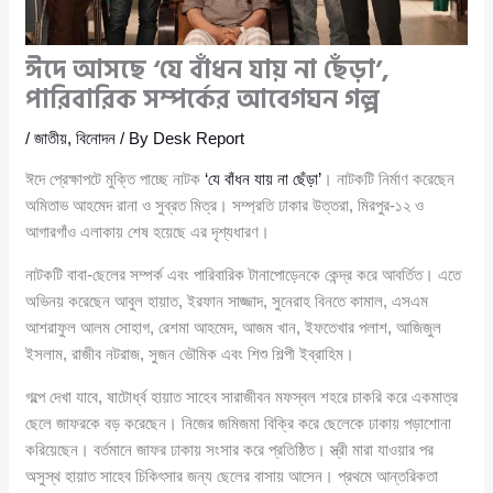
ঈদে আসছে ‘যে বাঁধন যায় না ছেঁড়া’,
পারিবারিক সম্পর্কের আবেগঘন গল্প
/
জাতীয়
,
বিনোদন
/ By
Desk Report
ঈদে প্রেক্ষাপটে মুক্তি পাচ্ছে নাটক
‘যে বাঁধন যায় না ছেঁড়া’
। নাটকটি নির্মাণ করেছেন
অমিতাভ আহমেদ রানা ও সুব্রত মিত্র। সম্প্রতি ঢাকার উত্তরা, মিরপুর-১২ ও
আগারগাঁও এলাকায় শেষ হয়েছে এর দৃশ্যধারণ।
নাটকটি বাবা-ছেলের সম্পর্ক এবং পারিবারিক টানাপোড়েনকে কেন্দ্র করে আবর্তিত। এতে
অভিনয় করেছেন আবুল হায়াত, ইরফান সাজ্জাদ, সুনেরাহ বিনতে কামাল, এসএম
আশরাফুল আলম সোহাগ, রেশমা আহমেদ, আজম খান, ইফতেখার পলাশ, আজিজুল
ইসলাম, রাজীব নটরাজ, সুজন ভৌমিক এবং শিশু শিল্পী ইব্রাহিম।
গল্পে দেখা যাবে, ষাটোর্ধ্ব হায়াত সাহেব সারাজীবন মফস্বল শহরে চাকরি করে একমাত্র
ছেলে জাফরকে বড় করেছেন। নিজের জমিজমা বিক্রি করে ছেলেকে ঢাকায় পড়াশোনা
করিয়েছেন। বর্তমানে জাফর ঢাকায় সংসার করে প্রতিষ্ঠিত। স্ত্রী মারা যাওয়ার পর
অসুস্থ হায়াত সাহেব চিকিৎসার জন্য ছেলের বাসায় আসেন। প্রথমে আন্তরিকতা