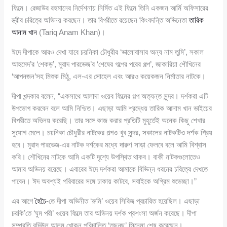
ফিল্মে। রেজাউর রহমানের নির্দেশনায় নির্মিত এই ফিল্মে তিনি একজন আর্মি অফিসারের
স্ত্রীর চরিত্রে অভিনয় করছেন। তার বিপরীতে রয়েছেন কিংবদন্তি অভিনেতা
তারিক
আনাম খান
(Tariq Anam Khan)।
ঈদে দীপাকে আরও দেখা যাবে চয়নিকা চৌধুরীর ‘ভালোবাসার অন্য নাম তুমি’, সকাল
আহমেদ’র ‘শেকড়’, মুরাদ পারভেজ’র ‘শেষের গল্পের পরের গল্প’, জাকারিয়া শৌখিনের
‘আপনজন’সহ মিশুক মিঠু, এল-এর সোহেল এবং আরও কয়েকজন নির্মাতার নাটকে।
দীপা খন্দকার বলেন, “একসাথে আলাদা ওয়েব ফিল্মের গল্প অত্যন্ত সুন্দর। দর্শকরা এটি
উপভোগ করবেন বলে আমি নিশ্চিত। এছাড়া আমি শ্রদ্ধেয় তারিক আনাম খান ভাইয়ের
বিপরীতে অভিনয় করেছি। তার সঙ্গে কাজ করার প্রতিটি মুহূর্তেই অনেক কিছু শেখার
সুযোগ মেলে। চয়নিকা চৌধুরীর নাটকের গল্পও খুব সুন্দর, সকালের নাটকটিও দর্শক প্রিয়
হবে। মুরাদ পারভেজ-এর নাটক দর্শকের মধ্যে দারুণ সাড়া ফেলবে বলে আমি বিশ্বাস
করি। শৌখিনের নাটকে আমি একটি দৃশ্যে উপস্থিত থাকব। বাকী নাটকগুলোতেও
আমার অভিনয় রয়েছে। এবারের ঈদে দর্শকরা আমাকে বিভিন্ন ধরনের চরিত্রে দেখতে
পাবেন। ঈদ অবশ্যই পরিবারের সঙ্গে ঢাকায় কাটবে, সবাইকে অগ্রিম শুভেচ্ছা।”
এর আগে
হৈচৈ
-তে দীপা অভিনীত ‘রুমি’ ওয়েব সিরিজ প্রচারিত হয়েছিল। এছাড়া
চরকি’তে ‘ঘুম পরী’ ওয়েব ফিল্মে তার অভিনয় দর্শক প্রশংসা অর্জন করেছে। দীপা
সম্প্রতি বদিউল আলম খোকন পরিচালিত ‘তছনছ’ সিনেমা শেষ করেছেন।