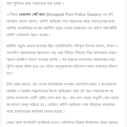
থানা পুলিশের কাছে হস্তান্তর করা হয়েছে।
এ বিষয়ে
বেনাপোল পোর্ট থানা
(Benapole Port Police Station)-এর ওসি
আশরাফ হোসেন জানান, আইনি প্রক্রিয়া শেষে স্বজনদের কাছে হস্তান্তরের জন্য
স্থানীয় মানবাধিকার সংগঠন জাস্টিস অ্যান্ড কেয়ার ছয়জনকে এবং মহিলা আইনজীবী
সমিতি একজনকে গ্রহণ করেছে।
জাস্টিস অ্যান্ড কেয়ার-যশোরের ফিল্ড ফ্যাসিলিটেটর শফিকুল ইসলাম জানান, দালাল ও
অনলাইন প্রতারকদের প্রলোভনে পড়ে তারা বিভিন্ন সীমান্ত দিয়ে অবৈধভাবে ভারতে
প্রবেশ করেছিল বিদেশে যাওয়ার আশায়। পরে ভারতের কলকাতায় ঘোরাফেরার সময়
পুলিশ তাদের আটক করে এবং অবৈধ অনুপ্রবেশের অভিযোগে দমদম কারাগারে পাঠানো
হয়।
তিনি আরও জানান, দুই দেশের মানবাধিকার সংস্থার হস্তক্ষেপে ভারত ও বাংলাদেশের
স্বরাষ্ট্র ও পররাষ্ট্র মন্ত্রণালয়ের বিশেষ প্রক্রিয়ায় প্রায় দুই বছর সাজাভোগের পর
তাদের কলকাতার একটি শেল্টার হোমে রাখা হয়। পরে দেশে ফেরার অনুমতি পেলে তাদের
বাংলাদেশে ফেরত পাঠানো হয়। বর্তমানে আইনি প্রক্রিয়া শেষে পরিবারের সদস্যদের
কাছে হস্তান্তরের কার্যক্রম চলমান রয়েছে।
ফেরত আসা বাংলাদেশি নাগরিকরা হলেন—বরিশালের হিজলা উপজেলার আবদা গ্রামের