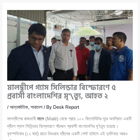
মালদ্বীপে গ্যাস সিলিন্ডার বিস্ফোরণে ৫
প্রবাসী বাংলাদেশির মৃ’\ত্যু, আহত ২
/
আন্তর্জাতিক
,
সারাদেশ
/ By
Desk Report
মালদ্বীপের রাজধানী
মালে
(Malé) থেকে প্রায় ১০০ কিলোমিটার দূরে অবস্থিত একটি
দ্বীপে গ্যাস সিলিন্ডার বিস্ফোরণে পাঁচজন প্রবাসী বাংলাদেশির মৃ’\ত্যু হয়েছে।
বৃহস্পতিবার (১২ মার্চ) রাতে ডিগুরাহ দ্বীপের একটি গেস্ট হাউসে এই দুর্ঘটনায় আরও