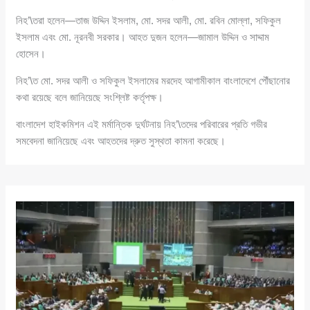
নিহ’\তরা হলেন—তাজ উদ্দিন ইসলাম, মো. সদর আলী, মো. রবিন মোল্লা, সফিকুল
ইসলাম এবং মো. নূরনবী সরকার। আহত দুজন হলেন—জামাল উদ্দিন ও সাদ্দাম
হোসেন।
নিহ’\ত মো. সদর আলী ও সফিকুল ইসলামের মরদেহ আগামীকাল বাংলাদেশে পৌঁছানোর
কথা রয়েছে বলে জানিয়েছে সংশ্লিষ্ট কর্তৃপক্ষ।
বাংলাদেশ হাইকমিশন এই মর্মান্তিক দুর্ঘটনায় নিহ’\তদের পরিবারের প্রতি গভীর
সমবেদনা জানিয়েছে এবং আহতদের দ্রুত সুস্থতা কামনা করেছে।