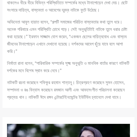
থাকলেও ধীরে ধীরে বিভিন্ন পরিস্থিতিতে সম্পর্কের মধ্যে টানাপোড়েন দেখা দেয়। ছোট
সংসারে দায়িত্ব, বাস্তবতা ও আবেগের দ্বন্দ্ব নাটকে ফুটে উঠেছে।
অভিনেতা আবুল হায়াত বলেন, “গল্পটি সমাজের পরিচিত বাস্তবতার কথা তুলে ধরে।
অনেক পরিবারে এমন পরিস্থিতি চোখে পড়ে। সেই অনুভূতিটাই নাটকে তুলে ধরার চেষ্টা
করা হয়েছে।” ইরফান সাজ্জাদ যোগ করেন, “একজন ছেলের দায়িত্ববোধ এবং বাস্তব
জীবনের টানাপোড়েন এখানে দেখানো হয়েছে। দর্শকদের আবেগ ছুঁয়ে যাবে বলে আশা
করি।”
নির্মাতা রানা বলেন, “পারিবারিক সম্পর্কের সূক্ষ্ম অনুভূতি ও মানবিক বার্তার কারণে নাটকটি
দর্শকের মনে বিশেষ স্থান করে নেবে।”
নাটকটি রচনা করেছেন শফিকুর রহমান শান্তনু। চিত্রগ্রহণ করেছেন সুমন হোসেন,
সম্পাদনা ও রঙ বিন্যাস করেছেন রমজান আলী এবং আবহসংগীত পরিচালনা করেছেন
প্রত্যয় খান। নাটকটি ঈদে রঙ্গন এন্টারটেইনমেন্টের ইউটিউব চ্যানেলে দেখা যাবে।