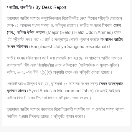
/
জাতীয়
,
রাজনীতি
/ By
Desk Report
ত্রয়োদশ জাতীয় সংসদে আনুষ্ঠানিকভাবে বিরোধীদলীয় নেতা হিসেবে স্বীকৃতি পেয়েছেন
ঢাকা-১৫ আসনের সংসদ সদস্য ড. শফিকুর রহমান। জাতীয় সংসদের স্পিকার
মেজর
(অব.) হাফিজ উদ্দিন আহমদ
(Major (Retd.) Hafiz Uddin Ahmed) তাকে
এই স্বীকৃতি দেন। গত ১২ মার্চ এ সংক্রান্ত গেজেট প্রকাশ করেছে
বাংলাদেশ জাতীয়
সংসদ সচিবালয়
(Bangladesh Jatiya Sangsad Secretariat)।
জাতীয় সংসদ সচিবালয়ের জারি করা গেজেটে বলা হয়েছে, বাংলাদেশের জাতীয় সংসদের
কার্যপ্রণালী বিধি এবং বিরোধীদলীয় নেতা ও উপনেতা (পারিশ্রমিক ও সুযোগ-সুবিধা)
আইন, ২০২১-এর বিধি ২(১)(ত) অনুযায়ী তাকে এই স্বীকৃতি দেওয়া হয়েছে।
গেজেটে আরও উল্লেখ করা হয়, কুমিল্লা-১১ আসনের সংসদ সদস্য
সৈয়দ আবদুল্লাহ
মুহাম্মদ তাহের
(Syed Abdullah Muhammad Taher)-কে একই আইনের
অধীনে বিরোধী দলের উপনেতা হিসেবে স্বীকৃতি দেওয়া হয়েছে।
ত্রয়োদশ জাতীয় সংসদে সরকারের বিরোধিতাকারী সংসদীয় দল বা জোটের সদস্য সংখ্যা
সর্বাধিক হওয়ায় স্পিকার তাদের এ স্বীকৃতি প্রদান করেন।