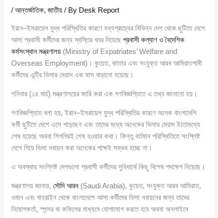
/
আন্তর্জাতিক
,
জাতীয়
/ By
Desk Report
ইরান–ইসরায়েল যুদ্ধ পরিস্থিতির কারণে মধ্যপ্রাচ্যের বিভিন্ন দেশ থেকে ছুটিতে দেশে
আসা প্রবাসী কর্মীদের জন্য স্বস্তির খবর দিয়েছে
প্রবাসী কল্যাণ ও বৈদেশিক
কর্মসংস্থান মন্ত্রণালয়
(Ministry of Expatriates’ Welfare and
Overseas Employment)। কুয়েত, কাতার এবং সংযুক্ত আরব আমিরাতগামী
কর্মীদের এন্ট্রি ভিসার মেয়াদ এক মাস বাড়ানো হয়েছে।
শনিবার (১৪ মার্চ) মন্ত্রণালয়ের জারি করা এক গণবিজ্ঞপ্তিতে এ তথ্য জানানো হয়।
গণবিজ্ঞপ্তিতে বলা হয়, ইরান–ইসরায়েল যুদ্ধ পরিস্থিতির কারণে অনেক বাংলাদেশি
কর্মী ছুটিতে দেশে এসে পড়েছেন এবং তাদের মধ্যে অনেকের ভিসার মেয়াদ ইতোমধ্যে
শেষ হয়েছে অথবা শিগগিরই শেষ হওয়ার কথা। কিন্তু বর্তমান পরিস্থিতিতে সংশ্লিষ্ট
দেশে গিয়ে ভিসা নবায়ন করা অনেকের পক্ষেই সম্ভব হচ্ছে না।
এ অবস্থায় সংশ্লিষ্ট দেশগুলো প্রবাসী কর্মীদের সুবিধার্থে কিছু বিশেষ পদক্ষেপ নিয়েছে।
মন্ত্রণালয় জানায়,
সৌদি আরব
(Saudi Arabia), কুয়েত, সংযুক্ত আরব আমিরাত,
ওমান এবং বাহরাইন থেকে বাংলাদেশে আসা কর্মীদের ভিসা নবায়নের জন্য তাদের
নিয়োগকর্তা, স্পন্সর বা কফিলের মাধ্যমে যোগাযোগ করতে হবে অথবা অনলাইনে