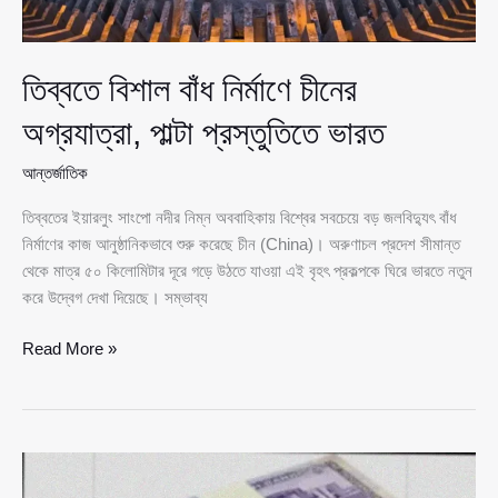
তিব্বতে বিশাল বাঁধ নির্মাণে চীনের
অগ্রযাত্রা, পাল্টা প্রস্তুতিতে ভারত
আন্তর্জাতিক
তিব্বতের ইয়ারলুং সাংপো নদীর নিম্ন অববাহিকায় বিশ্বের সবচেয়ে বড় জলবিদ্যুৎ বাঁধ
নির্মাণের কাজ আনুষ্ঠানিকভাবে শুরু করেছে চীন (China)। অরুণাচল প্রদেশ সীমান্ত
থেকে মাত্র ৫০ কিলোমিটার দূরে গড়ে উঠতে যাওয়া এই বৃহৎ প্রকল্পকে ঘিরে ভারতে নতুন
করে উদ্বেগ দেখা দিয়েছে। সম্ভাব্য
তিব্বতে
Read More »
বিশাল
বাঁধ
নির্মাণে
চীনের
অগ্রযাত্রা,