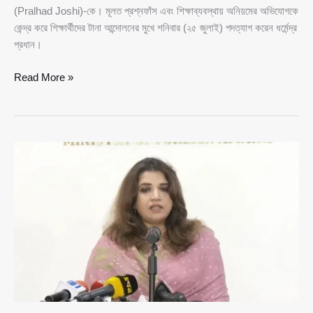
(Pralhad Joshi)-কে। মূলত প্রশ্নফাঁস এবং শিক্ষাব্যবস্থায় অনিয়মের অভিযোগকে
কেন্দ্র করে শিক্ষার্থীদের টানা আন্দোলনের মুখে শনিবার (২৫ জুলাই) পদত্যাগ করেন ধর্মেন্দ্র
প্রধান।
প্রশ্নফাঁসের
Read More »
বিতর্কে
ধর্মেন্দ্র
প্রধানের
বিদায়,
ভারতের
শিক্ষা
মন্ত্রণালয়ের
দায়িত্বে
প্রহ্লাদ
জোশী