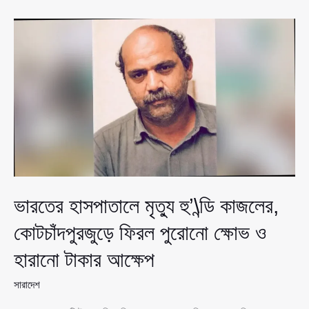
কেন,
এখনই
দেশে
ফিরুন’—
শেখ
হাসিনাকে
আসিফ
নজরুল
ভারতের হাসপাতালে মৃত্যু হু’\ন্ডি কাজলের,
কোটচাঁদপুরজুড়ে ফিরল পুরোনো ক্ষোভ ও
হারানো টাকার আক্ষেপ
সারাদেশ