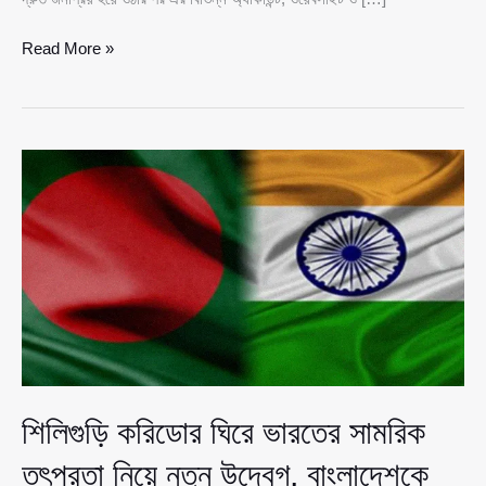
‘ককরোচ
Read More »
জনতা
পার্টি’
নিয়ে
ভারতে
নতুন
বিতর্ক,
তরুণদের
ক্ষোভে
অস্বস্তিতে
মোদি
সরকার
শিলিগুড়ি করিডোর ঘিরে ভারতের সামরিক
তৎপরতা নিয়ে নতুন উদ্বেগ, বাংলাদেশকে