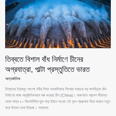
ভারতে
মুসলিম
নির্যা’\তনে’\র
বিস্তৃত
ও
উদ্বেগজনক
চিত্র
তিব্বতে বিশাল বাঁধ নির্মাণে চীনের
অগ্রযাত্রা, পাল্টা প্রস্তুতিতে ভারত
আন্তর্জাতিক
তিব্বতের ইয়ারলুং সাংপো নদীর নিম্ন অববাহিকায় বিশ্বের সবচেয়ে বড় জলবিদ্যুৎ বাঁধ
নির্মাণের কাজ আনুষ্ঠানিকভাবে শুরু করেছে চীন (China)। অরুণাচল প্রদেশ সীমান্ত
থেকে মাত্র ৫০ কিলোমিটার দূরে গড়ে উঠতে যাওয়া এই বৃহৎ প্রকল্পকে ঘিরে ভারতে নতুন
করে উদ্বেগ দেখা দিয়েছে। সম্ভাব্য