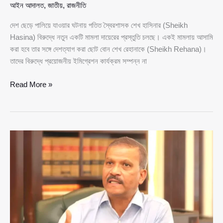
আইন আদালত
,
জাতীয়
,
রাজনীতি
দেশ ছেড়ে পালিয়ে যাওয়ার ঘটনায় পতিত স্বৈরশাসক শেখ হাসিনার (Sheikh
Hasina) বিরুদ্ধে নতুন একটি মামলা দায়েরের প্রস্তুতি চলছে। একই মামলায় আসামি
করা হবে তার সঙ্গে দেশত্যাগ করা ছোট বোন শেখ রেহানাকে (Sheikh Rehana)।
তাদের বিরুদ্ধে প্রয়োজনীয় ইমিগ্রেশন কার্যক্রম সম্পন্ন না
ইমিগ্রেশন
Read More »
ছাড়াই
দেশত্যাগ:
হাসিনা-
রেহানার
বিরুদ্ধে
নতুন
মামলার
প্রস্তুতি