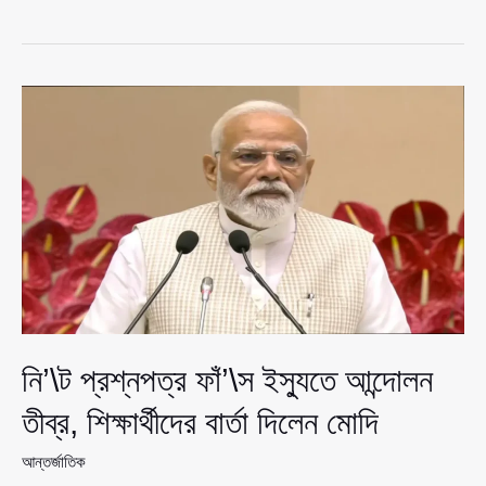
দেশে
ছড়িয়ে
পড়ছে
নি’\ট
আন্দোলন,
বিশেষ
ঘোষণা
দিলেন
মোদি
নি’\ট প্রশ্নপত্র ফাঁ’\স ইস্যুতে আন্দোলন
তীব্র, শিক্ষার্থীদের বার্তা দিলেন মোদি
আন্তর্জাতিক