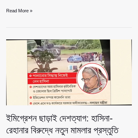
ভিসা
Read More »
চালু,
তবু
কলকাতামুখী
নন
বাংলাদেশিরা;
ফাঁকা
নিউ
মার্কেট–
মার্কুইস
স্ট্রিট
ইমিগ্রেশন ছাড়াই দেশত্যাগ: হাসিনা-
রেহানার বিরুদ্ধে নতুন মামলার প্রস্তুতি