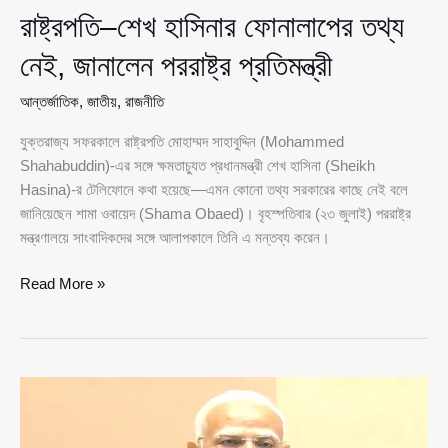
রাষ্ট্রপতি–শেখ হাসিনার ফোনালাপের তথ্য
নেই, জানালেন পররাষ্ট্র প্রতিমন্ত্রী
আন্তর্জাতিক
,
জাতীয়
,
রাজনীতি
যুক্তরাজ্য সফরকালে রাষ্ট্রপতি মোহাম্মদ সাহাবুদ্দিন (Mohammed
Shahabuddin)-এর সঙ্গে ক্ষমতাচ্যুত প্রধানমন্ত্রী শেখ হাসিনা (Sheikh
Hasina)-র টেলিফোনে কথা হয়েছে—এমন কোনো তথ্য সরকারের কাছে নেই বলে
জানিয়েছেন শামা ওবায়েদ (Shama Obaed)। বৃহস্পতিবার (২৩ জুলাই) পররাষ্ট্র
মন্ত্রণালয়ে সাংবাদিকদের সঙ্গে আলাপকালে তিনি এ মন্তব্য করেন।
রাষ্ট্রপতি–
Read More »
শেখ
হাসিনার
ফোনালাপের
তথ্য
নেই,
জানালেন