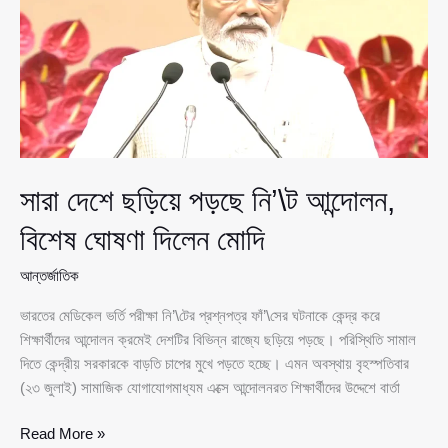
পররাষ্ট্র
প্রতিমন্ত্রী
সারা দেশে ছড়িয়ে পড়ছে নি’\ট আন্দোলন,
বিশেষ ঘোষণা দিলেন মোদি
আন্তর্জাতিক
ভারতের মেডিকেল ভর্তি পরীক্ষা নি’\টের প্রশ্নপত্র ফাঁ’\সের ঘটনাকে কেন্দ্র করে
শিক্ষার্থীদের আন্দোলন ক্রমেই দেশটির বিভিন্ন রাজ্যে ছড়িয়ে পড়ছে। পরিস্থিতি সামাল
দিতে কেন্দ্রীয় সরকারকে বাড়তি চাপের মুখে পড়তে হচ্ছে। এমন অবস্থায় বৃহস্পতিবার
(২৩ জুলাই) সামাজিক যোগাযোগমাধ্যম এক্সে আন্দোলনরত শিক্ষার্থীদের উদ্দেশে বার্তা
সারা
Read More »