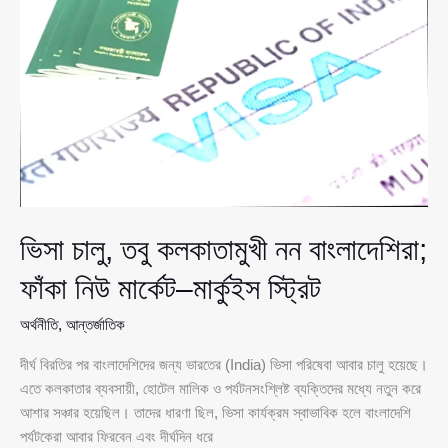
ক্ষোভে
বাড়ছে
চাপ,
মোদি
সরকারের
জন্য
নতুন
সতর্কসংকেত
সি’\জে’\পি
আন্দোলন
ভিসা চালু, তবু কলকাতামুখী নন বাংলাদেশিরা;
ফাঁকা নিউ মার্কেট–মার্কুইস স্ট্রিট
অর্থনীতি
,
আন্তর্জাতিক
দীর্ঘ বিরতির পর বাংলাদেশিদের জন্য ভারতের (India) ভিসা পরিষেবা আবার চালু হয়েছে।
এতে কলকাতার ব্যবসায়ী, হোটেল মালিক ও পর্যটনসংশ্লিষ্ট ব্যক্তিদের মধ্যে নতুন করে
আশার সঞ্চার হয়েছিল। তাদের ধারণা ছিল, ভিসা কার্যক্রম স্বাভাবিক হলে বাংলাদেশি
পর্যটকেরা আবার ফিরবেন এবং দীর্ঘদিন ধরে