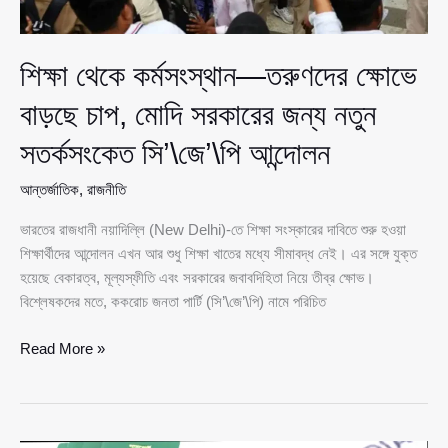
শিক্ষা থেকে কর্মসংস্থান—তরুণদের ক্ষোভে
বাড়ছে চাপ, মোদি সরকারের জন্য নতুন
সতর্কসংকেত সি’\জে’\পি আন্দোলন
আন্তর্জাতিক
,
রাজনীতি
ভারতের রাজধানী নয়াদিল্লি (New Delhi)-তে শিক্ষা সংস্কারের দাবিতে শুরু হওয়া
শিক্ষার্থীদের আন্দোলন এখন আর শুধু শিক্ষা খাতের মধ্যে সীমাবদ্ধ নেই। এর সঙ্গে যুক্ত
হয়েছে বেকারত্ব, মূল্যস্ফীতি এবং সরকারের জবাবদিহিতা নিয়ে তীব্র ক্ষোভ।
বিশ্লেষকদের মতে, ককরোচ জনতা পার্টি (সি’\জে’\পি) নামে পরিচিত
শিক্ষা
Read More »
থেকে
কর্মসংস্থান
—
তরুণদের