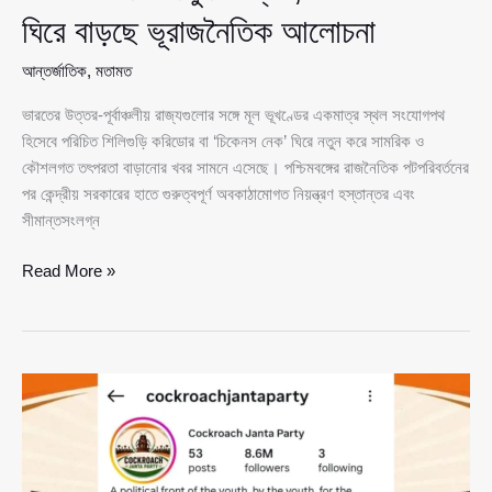
ঘিরে বাড়ছে ভূরাজনৈতিক আলোচনা
আন্তর্জাতিক
,
মতামত
ভারতের উত্তর-পূর্বাঞ্চলীয় রাজ্যগুলোর সঙ্গে মূল ভূখণ্ডের একমাত্র স্থল সংযোগপথ
হিসেবে পরিচিত শিলিগুড়ি করিডোর বা ‘চিকেনস নেক’ ঘিরে নতুন করে সামরিক ও
কৌশলগত তৎপরতা বাড়ানোর খবর সামনে এসেছে। পশ্চিমবঙ্গের রাজনৈতিক পটপরিবর্তনের
পর কেন্দ্রীয় সরকারের হাতে গুরুত্বপূর্ণ অবকাঠামোগত নিয়ন্ত্রণ হস্তান্তর এবং
সীমান্তসংলগ্ন
শিলিগুড়ি
Read More »
করিডোর
ঘিরে
ভারতের
সামরিক
তৎপরতা
নিয়ে
নতুন
উদ্বেগ,