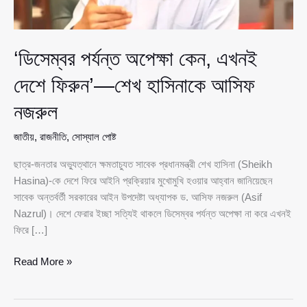
‘ডিসেম্বর পর্যন্ত অপেক্ষা কেন, এখনই
দেশে ফিরুন’—শেখ হাসিনাকে আসিফ
নজরুল
জাতীয়
,
রাজনীতি
,
সোস্যাল পোষ্ট
ছাত্র-জনতার অভ্যুত্থানে ক্ষমতাচ্যুত সাবেক প্রধানমন্ত্রী শেখ হাসিনা (Sheikh
Hasina)-কে দেশে ফিরে আইনি প্রক্রিয়ার মুখোমুখি হওয়ার আহ্বান জানিয়েছেন
সাবেক অন্তর্বর্তী সরকারের আইন উপদেষ্টা অধ্যাপক ড. আসিফ নজরুল (Asif
Nazrul)। দেশে ফেরার ইচ্ছা সত্যিই থাকলে ডিসেম্বর পর্যন্ত অপেক্ষা না করে এখনই
ফিরে […]
‘ডিসেম্বর
Read More »
পর্যন্ত
অপেক্ষা