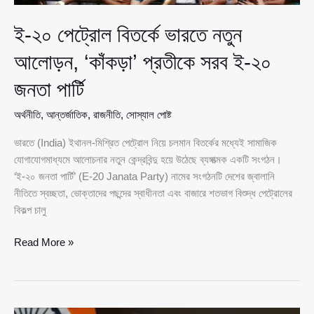
ই-২০ পেট্রোল বিতর্কে ভারতে নতুন
আলোড়ন, ‘কাঁকড়া’ প্রতীকে সরব ই-২০
জনতা পার্টি
অর্থনীতি
,
আন্তর্জাতিক
,
রাজনীতি
,
সোস্যাল পোষ্ট
ভারতে (India) ইথানল-মিশ্রিত পেট্রোল নিয়ে চলমান বিতর্কের মধ্যেই সামাজিক
যোগাযোগমাধ্যমে আলোচনার নতুন কেন্দ্রবিন্দু হয়ে উঠেছে ব্যঙ্গাত্মক একটি সংগঠন।
‘ই-২০ জনতা পার্টি’ (E-20 Janata Party) নামের সংগঠনটি দেশের জ্বালানি
নীতিতে স্বচ্ছতা, ভোক্তাদের পছন্দের স্বাধীনতা এবং বাজারে শতভাগ বিশুদ্ধ পেট্রোলের
বিকল্প চালু
ই-২০
Read More »
পেট্রোল
বিতর্কে
ভারতে
নতুন