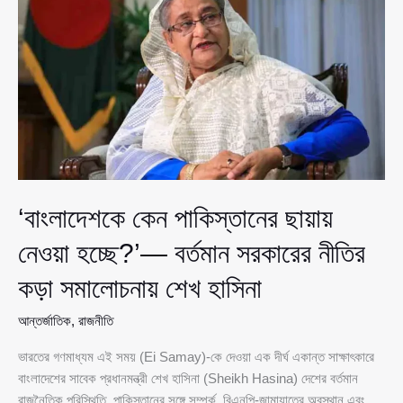
দিল্লিকে
১৩টি
চিঠি
পাঠানোর
তথ্য
শামা
ওবায়েদের
‘বাংলাদেশকে কেন পাকিস্তানের ছায়ায়
নেওয়া হচ্ছে?’— বর্তমান সরকারের নীতির
কড়া সমালোচনায় শেখ হাসিনা
আন্তর্জাতিক
,
রাজনীতি
ভারতের গণমাধ্যম এই সময় (Ei Samay)-কে দেওয়া এক দীর্ঘ একান্ত সাক্ষাৎকারে
বাংলাদেশের সাবেক প্রধানমন্ত্রী শেখ হাসিনা (Sheikh Hasina) দেশের বর্তমান
রাজনৈতিক পরিস্থিতি, পাকিস্তানের সঙ্গে সম্পর্ক, বিএনপি-জামায়াতের অবস্থান এবং