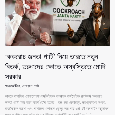
২৬
জেলায়
৬০
হাজার
বিজিবি
সদস্য
মোতায়েন
‘ককরোচ জনতা পার্টি’ নিয়ে ভারতে নতুন
বিতর্ক, তরুণদের ক্ষোভে অস্বস্তিতে মোদি
সরকার
আন্তর্জাতিক
,
সোস্যাল পোষ্ট
ভারতে সামাজিক যোগাযোগমাধ্যমভিত্তিক ব্যঙ্গাত্মক রাজনৈতিক প্ল্যাটফর্ম ‘ককরোচ
জনতা পার্টি’ ঘিরে নতুন বিতর্ক তৈরি হয়েছে। তরুণদের বেকারত্ব, মতপ্রকাশের সংকট,
রাজনৈতিক হতাশা এবং সামাজিক ক্ষোভকে কেন্দ্র করে গড়ে ওঠা এই অনলাইন আন্দোলন
দ্রুত জনপ্রিয় হয়ে ওঠার পর এর বিভিন্ন অ্যাকাউন্ট, ওয়েবসাইট ও […]