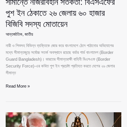
সীমান্তে নজিরবিহীন সতর্কতা: বিএসএফের
পুশ ইন ঠেকাতে ২৬ জেলায় ৬০ হাজার
বিজিবি সদস্য মোতায়েন
আন্তর্জাতিক
,
জাতীয়
নারী ও শিশুসহ বিভিন্ন ব্যক্তিকে জোর করে বাংলাদেশে ঠেলে পাঠানোর অভিযোগের
মধ্যে সীমান্তজুড়ে সর্বোচ্চ সতর্ক অবস্থানে রয়েছে বর্ডার গার্ড বাংলাদেশ (Border
Guard Bangladesh)। ভারতের সীমান্তরক্ষী বাহিনী বিএসএফ (Border
Security Force)-এর কথিত পুশ ইন প্রচেষ্টা প্রতিহত করতে দেশের ২৬ জেলার
সীমান্ত
সীমান্তে
Read More »
নজিরবিহীন
সতর্কতা:
বিএসএফের
পুশ
ইন
ঠেকাতে