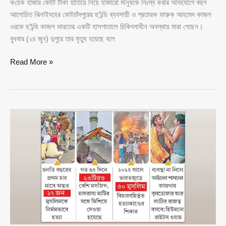
ক‌য়েক হাজার কোটি টাকা হাতিয়ে নিয়ে হাজারো মানুষকে নিঃস্ব করার অভিযোগে বহুল
আলোচিত ঝিনাইদহের কোটচাঁদপুরের হু’\ন্ডি ব্যবসায়ী ও প্রতারক ফারুক আহমেদ কাজল
ওরফে হু’\ন্ডি কাজল ভারতের একটি হাসপাতালে চিকিৎসাধীন অবস্থায় মারা গেছেন।
বুধবার (২৪ জুন) দুপুরে তার মৃত্যু হয়েছে বলে
ভারতের
Read More »
হাসপাতালে
মৃত্যু
হু’\ন্ডি
কাজলের,
কোটচাঁদপুরজুড়ে
ফিরল
পুরোনো
ক্ষোভ
ও
হারানো
টাকার
আক্ষেপ