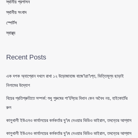
স্থানীয় প্রশাসন
স্থানীয় সংবাদ
স্পোর্টস
স্বাস্থ্য
Recent Posts
এক দশক অ্যাপ্রোন দখলে রাখা ১২ উড়োজাহাজ বাজে’\য়া’\প্ত, ভিত্তিমূল্য ছাড়াই
নিলামের উদ্যোগ
বিয়ের প্রতিশ্রুতিতে সম্পর্ক: শুধু পুরুষের শা’\স্তির বিধান কেন অবৈধ নয়, হাইকোর্টের
রুল
কালুখালী ইউএনও কার্যালয়ের কর্মকর্তার ঘু’\ষ নেওয়ার ভিডিও ভাইরাল, তদন্তের আশ্বাস
কালুখালী ইউএনও কার্যালয়ের কর্মকর্তার ঘু’\ষ নেওয়ার ভিডিও ভাইরাল, তদন্তের আশ্বাস