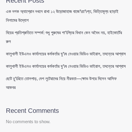
Recent Posts
এক দশক অ্যাপ্রোন দখলে রাখা ১২ উড়োজাহাজ বাজে’\য়া’\প্ত, ভিত্তিমূল্য ছাড়াই
নিলামের উদ্যোগ
বিয়ের প্রতিশ্রুতিতে সম্পর্ক: শুধু পুরুষের শা’\স্তির বিধান কেন অবৈধ নয়, হাইকোর্টের
রুল
কালুখালী ইউএনও কার্যালয়ের কর্মকর্তার ঘু’\ষ নেওয়ার ভিডিও ভাইরাল, তদন্তের আশ্বাস
কালুখালী ইউএনও কার্যালয়ের কর্মকর্তার ঘু’\ষ নেওয়ার ভিডিও ভাইরাল, তদন্তের আশ্বাস
ছোট চু’\রিতে তোলপাড়, দেশ লুটেরাদের নিয়ে নীরবতা—ক্ষোভ উগরে দিলেন আসিফ
আকবর
Recent Comments
No comments to show.