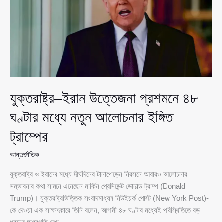
নতুন
জল্পনা
যুক্তরাষ্ট্র–ইরান উত্তেজনা প্রশমনে ৪৮
ঘণ্টার মধ্যে নতুন আলোচনার ইঙ্গিত
ট্রাম্পের
আন্তর্জাতিক
যুক্তরাষ্ট্র ও ইরানের মধ্যে দীর্ঘদিনের টানাপোড়েন নিরসনে আবারও আলোচনার
সম্ভাবনার কথা সামনে এনেছেন মার্কিন প্রেসিডেন্ট ডোনাল্ড ট্রাম্প (Donald
Trump)। যুক্তরাষ্ট্রভিত্তিক সংবাদমাধ্যম নিউইয়র্ক পোস্ট (New York Post)-
কে দেওয়া এক সাক্ষাৎকারে তিনি বলেন, আগামী ৪৮ ঘণ্টার মধ্যেই পরিস্থিতিতে বড়
ধরনের অগ্রগতি দেখা