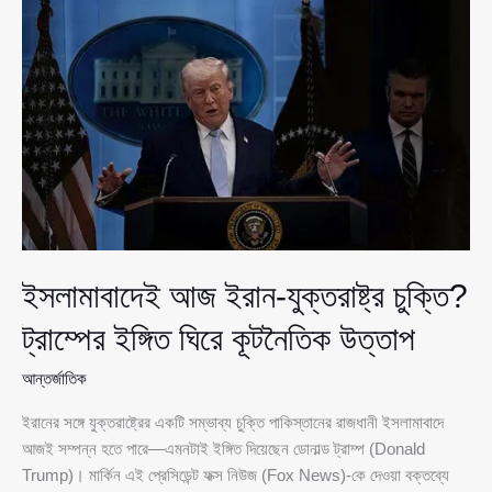
সব
সামগ্রী
ডাস্টবিনে
ফেললেন
ট্রাম্প
টিম
ইসলামাবাদেই আজ ইরান-যুক্তরাষ্ট্র চুক্তি?
ট্রাম্পের ইঙ্গিত ঘিরে কূটনৈতিক উত্তাপ
আন্তর্জাতিক
ইরানের সঙ্গে যুক্তরাষ্ট্রের একটি সম্ভাব্য চুক্তি পাকিস্তানের রাজধানী ইসলামাবাদে
আজই সম্পন্ন হতে পারে—এমনটাই ইঙ্গিত দিয়েছেন ডোনাল্ড ট্রাম্প (Donald
Trump)। মার্কিন এই প্রেসিডেন্ট ফক্স নিউজ (Fox News)-কে দেওয়া বক্তব্যে