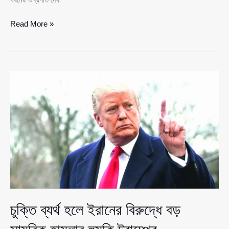
যুক্তরাষ্ট্র–
Read More »
ইরান
উত্তেজনা
প্রশমনে
৪৮
ঘণ্টার
মধ্যে
নতুন
আলোচনার
ইঙ্গিত
ট্রাম্পের
চুক্তি ব্যর্থ হলে ইরানের বিরুদ্ধে বড়