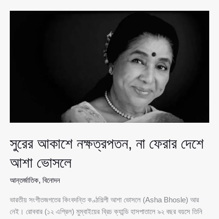
ভোঁসলে,
আগামীকাল
মুম্বাইয়ে
শেষকৃত্য
সুরের আকাশে নক্ষত্রপতন, না ফেরার দেশে
আশা ভোসলে
আন্তর্জাতিক
,
বিনোদন
ভারতীয় সংগীতজগতের কিংবদন্তি কণ্ঠশিল্পী আশা ভোসলে (Asha Bhosle) আর
নেই। রোববার (১২ এপ্রিল) মুম্বাইয়ের ব্রিচ ক্যান্ডি হাসপাতালে ৯২ বছর বয়সে তিনি