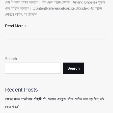
শেষ নিঃশ্বাস ত্যাগ করেছেন। তাঁর ছেলে আনন্দ ভোসলে (Anand Bhosle) মৃত্যুর
খবর নিশ্চিত করেছেন। :contentReference[oaicite:0]{index=0} আনন্দ
ভোসলে জানান, আগামীকাল
সুরের
Read More »
আকাশে
নক্ষত্রপতন,
না
ফেরার
দেশে
Search
আশা
ভোসলে
Search
Recent Posts
ভয়াবহ সড়ক দু’\র্ঘটনায় মৌসুমী মৌ, ‘কয়েক সেকেন্ড এদিক-সেদিক হলে বড় কিছু ঘটে
যেতে পারত’