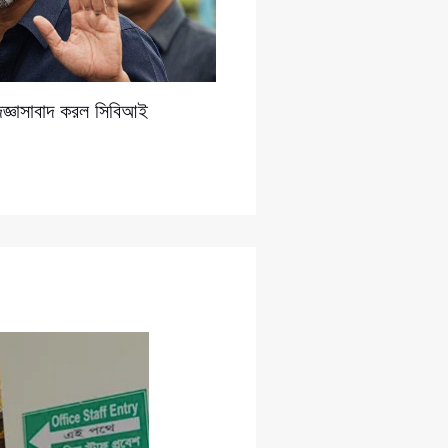
িজ্ঞাসাবাদ করল সিবিআই