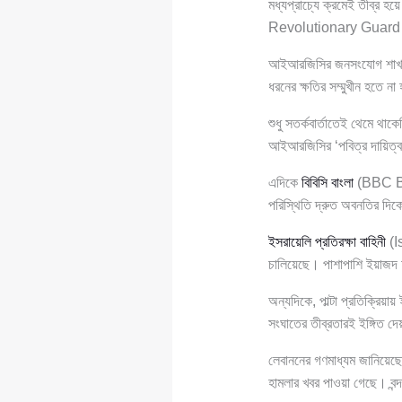
মধ্যপ্রাচ্যে ক্রমেই তীব্র 
Revolutionary Guard Corp
আইআরজিসির জনসংযোগ শাখা তা
ধরনের ক্ষতির সম্মুখীন হতে ন
শুধু সতর্কবার্তাতেই থেমে থাক
আইআরজিসির ‘পবিত্র দায়িত্ব’
এদিকে
বিবিসি বাংলা
(BBC Ban
পরিস্থিতি দ্রুত অবনতির দিক
ইসরায়েলি প্রতিরক্ষা বাহিনী
(Is
চালিয়েছে। পাশাপাশি ইয়াজদ অ
অন্যদিকে, পাল্টা প্রতিক্রিয়
সংঘাতের তীব্রতারই ইঙ্গিত দ
লেবাননের গণমাধ্যম জানিয়েছে
হামলার খবর পাওয়া গেছে। বন্দ