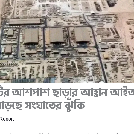
ঘাঁটির আশপাশ ছাড়ার আহ্বান আ
ে বাড়ছে সংঘাতের ঝুঁকি
Report