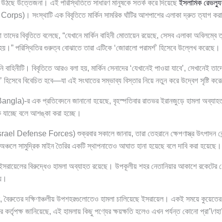
হয়ে উঠছে উত্তেজনা। এই পরিস্থিতিতে সাধারণ মানুষকে সতর্ক করে দিয়েছে
ইসলামিক রেভল্যুশ
s)। সংস্থাটি এক বিবৃতিতে মার্কিন সামরিক ঘাঁটির আশপাশের এলাকা দ্রুত ত্যাগ কর
দের বিবৃতিতে বলেছে, “যেখানে মার্কিন বাহিনী মোতায়েন রয়েছে, সেসব এলাকা অবিলম্বে 
া হয়।” পরিস্থিতির গুরুত্ব বোঝাতে তারা এটিকে ‘জোরালো পরামর্শ’ হিসেবে উল্লেখ করেছে।
েনি বাহিনীটি। বিবৃতিতে আরও বলা হয়, মার্কিন সেনাদের ‘যেখানেই পাওয়া যাবে’, সেখানেই তাদের
 হিসেবে বিবেচিত হবে—যা এই সংঘাতের সম্ভাব্য বিস্তার নিয়ে নতুন করে উদ্বেগ সৃষ্টি কর
gla)-র এক প্রতিবেদনে জানানো হয়েছে, বৃহস্পতিবার রাতভর ইরানজুড়ে হামলা অব্যাহ
ে যাচ্ছে বলে আশঙ্কা করা হচ্ছে।
rael Defense Forces) শুক্রবার সকালে জানায়, তারা তেহরানে ক্ষেপণাস্ত্র উৎপাদন কেন্দ
ঞ্চলে সামুদ্রিক মাইন তৈরির একটি স্থাপনাতেও আঘাত হানা হয়েছে বলে দাবি করা হয়েছে।
ায় ইসরায়েলের বিরুদ্ধেও হামলা অব্যাহত রয়েছে। উপকূলীয় শহর নেতানিয়ার আকাশে রকেটের ধো
েয়।
, বৈরুতের দক্ষিণাঞ্চলীয় উপশহরগুলোতেও হামলা চালিয়েছে ইসরায়েল। একই সময়ে কুয়েতের প্
র কর্তৃপক্ষ জানিয়েছে, এই হামলায় কিছু পণ্যের ক্ষয়ক্ষতি হলেও এখন পর্যন্ত কোনো প্রা’\ণহ