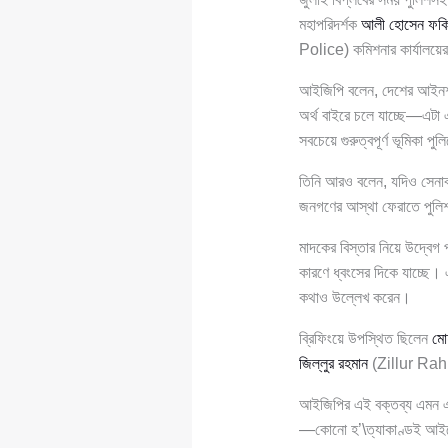
মহাপরিদর্শক
আলী হোসেন ফক
Police) কমিশনার কার্যালয়ের
আইজিপি বলেন, দেশের আইনশৃঙ্খ
অর্থ বাইরে চলে যাচ্ছে—এটা
সবচেয়ে গুরুত্বপূর্ণ ভূমিকা পু
তিনি আরও বলেন, যদিও সেনাবাহ
জনগণের আস্থা ফেরাতে পুলিশ
মাদকের বিস্তার নিয়ে উদ্বেগ 
কারণে ধ্বংসের দিকে যাচ্ছে।
কথাও উল্লেখ করেন।
ব্রিফিংয়ে উপস্থিত ছিলেন
মো
জিল্লুর রহমান
(Zillur Rahm
আইজিপির এই বক্তব্য এমন এক 
—কোনো হ’\ত্যাকাণ্ডই আইনের 