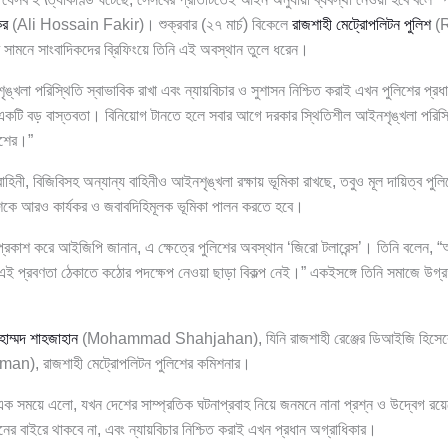
ির
(Ali Hossain Fakir)। শুক্রবার (২৭ মার্চ) বিকেলে
রাজশাহী মেট্রোপলিটন পুলিশ
(R
 সামনে সাংবাদিকদের ব্রিফিংয়ে তিনি এই অবস্থান তুলে ধরেন।
লা পরিস্থিতি স্বাভাবিক রাখা এবং ন্যায়বিচার ও সুশাসন নিশ্চিত করাই এখন পুলিশের প্রধা
 একটি বড় বাস্তবতা। বিনিয়োগ টানতে হলে সবার আগে দরকার স্থিতিশীল আইনশৃঙ্খলা পরি
লিশের।”
িনী, বিজিবিসহ অন্যান্য বাহিনীও আইনশৃঙ্খলা রক্ষায় ভূমিকা রাখছে, তবুও মূল দায়িত্ব পুলি
কে আরও কার্যকর ও জবাবদিহিমূলক ভূমিকা পালন করতে হবে।
প্রকাশ করে আইজিপি জানান, এ ক্ষেত্রে পুলিশের অবস্থান ‘জিরো টলারেন্স’। তিনি বলেন, “
 এই প্রবণতা ঠেকাতে কঠোর পদক্ষেপ নেওয়া ছাড়া বিকল্প নেই।” একইসঙ্গে তিনি সমাজে উগ্
হাম্মদ শাহজাহান
(Mohammad Shahjahan), যিনি রাজশাহী রেঞ্জের ডিআইজি হিসেবে 
an), রাজশাহী মেট্রোপলিটন পুলিশের কমিশনার।
সময়ে এলো, যখন দেশের সাম্প্রতিক ঘটনাপ্রবাহ নিয়ে জনমনে নানা প্রশ্ন ও উদ্বেগ রয়েছে। 
বাইরে থাকবে না, এবং ন্যায়বিচার নিশ্চিত করাই এখন প্রধান অগ্রাধিকার।