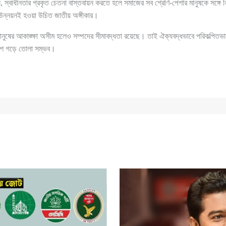
 স্বাধীনতার প্রকৃত চেতনা বাস্তবায়ন করতে হলে সমাজের সব শ্রেণি-পেশার মানুষকে সঙ্গে
িত উন্নয়নই হওয়া উচিত জাতীয় অঙ্গীকার।
নুষের আকাঙ্ক্ষা অসীম হলেও সম্পদের সীমাবদ্ধতা রয়েছে। তাই ঐক্যবদ্ধভাবে পরিকল্পিত
াদেশ গড়ে তোলা সম্ভব।