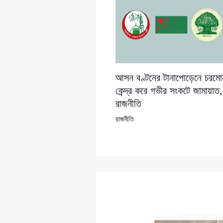
আসন বণ্টনের টানাপোড়েনে চরমো
কেন্দ্র করে গভীর সংকটে জামায়াত
রাজনীতি
রাজনীতি