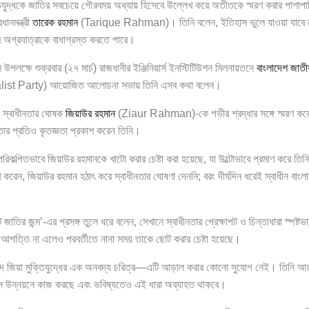
্তিযুদ্ধকে জাতির সবচেয়ে গৌরবময় অধ্যায় হিসেবে উল্লেখ করে অতীতকে স্মরণ করার পাশাপা
ানমন্ত্রী
তারেক রহমান
(Tarique Rahman)। তিনি বলেন, ইতিহাস ভুলে যাওয়া যাবে ন
 অগ্রযাত্রাকে বাধাগ্রস্ত করতে পারে।
উপলক্ষে শুক্রবার (২৭ মার্চ) রাজধানীর ইঞ্জিনিয়ার্স ইনস্টিটিউশন মিলনায়তনে
বাংলাদেশ জাতী
st Party) আয়োজিত আলোচনা সভায় তিনি এসব কথা বলেন।
্রী স্বাধীনতার ঘোষক
জিয়াউর রহমান
(Ziaur Rahman)-কে গভীর শ্রদ্ধার সঙ্গে স্মরণ করেন
েতার প্রতিও কৃতজ্ঞতা প্রকাশ করেন তিনি।
কল্পিতভাবে জিয়াউর রহমানকে খাটো করার চেষ্টা করা হয়েছে, যা উল্টোভাবে প্রমাণ করে তিনি 
খ করেন, জিয়াউর রহমান হঠাৎ করে স্বাধীনতার ঘোষণা দেননি; বরং দীর্ঘদিন ধরেই স্বাধীন বাংল
 জাতির জন্ম’-এর প্রসঙ্গ তুলে ধরে বলেন, সেখানে স্বাধীনতার প্রেক্ষাপট ও চিন্তাধারা স্পষ্ট
 আপত্তি না এলেও পরবর্তীতে নানা সময় তাকে ছোট করার চেষ্টা হয়েছে।
হীদ জিয়া মুক্তিযুদ্ধের এক অনবদ্য চরিত্র—এটি আড়াল করার কোনো সুযোগ নেই। তিনি আরও
ান উন্নয়নে কাজ করছে এবং ভবিষ্যতেও এই ধারা অব্যাহত থাকবে।