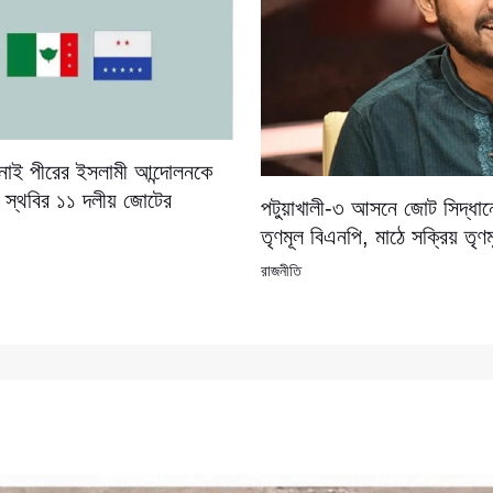
নাই পীরের ইসলামী আন্দোলনকে
, স্থবির ১১ দলীয় জোটের
পটুয়াখালী-৩ আসনে জোট সিদ্ধান্
তৃণমূল বিএনপি, মাঠে সক্রিয় তৃ
রাজনীতি