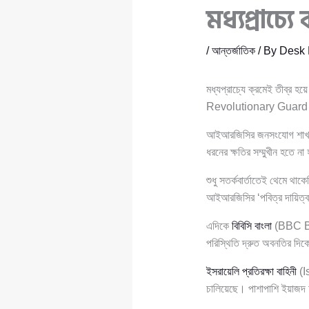
মধ্যপ্রাচ্য
/
আন্তর্জাতিক
/ By
Desk 
মধ্যপ্রাচ্যে ক্রমেই তীব্র 
Revolutionary Guard Corp
আইআরজিসির জনসংযোগ শাখা তা
ধরনের ক্ষতির সম্মুখীন হতে ন
শুধু সতর্কবার্তাতেই থেমে থাক
আইআরজিসির ‘পবিত্র দায়িত্ব’
এদিকে
বিবিসি বাংলা
(BBC Ban
পরিস্থিতি দ্রুত অবনতির দিক
ইসরায়েলি প্রতিরক্ষা বাহিনী
(Is
চালিয়েছে। পাশাপাশি ইয়াজদ অ