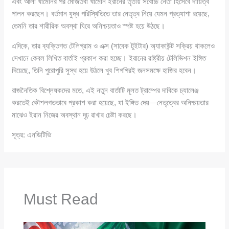
এবং আলী খামেনির পর মোজতবা খামেনি ইরানের তৃতীয় সর্বোচ্চ নেতা হিসেবে দায়িত্ব
পালন করছেন। বর্তমান যুদ্ধ পরিস্থিতিতে তার নেতৃত্ব নিয়ে যেমন প্রত্যাশা রয়েছে,
তেমনি তার শারীরিক অবস্থা ঘিরে অনিশ্চয়তাও স্পষ্ট হয়ে উঠছে।
এদিকে, তার ব্যক্তিগত টেলিগ্রাম ও এক্স (সাবেক টুইটার) অ্যাকাউন্ট সক্রিয় থাকলেও
সেখানে কেবল লিখিত বার্তাই প্রকাশ করা হচ্ছে। ইরানের রাষ্ট্রীয় টেলিভিশন ইঙ্গিত
দিয়েছে, তিনি পুরোপুরি সুস্থ হয়ে উঠলে খুব শিগগিরই জনসমক্ষে হাজির হবেন।
রাজনৈতিক বিশ্লেষকদের মতে, এই নতুন বার্তাটি মূলত ট্রাম্পের দাবিকে চ্যালেঞ্জ
করতেই কৌশলগতভাবে প্রকাশ করা হয়েছে, যা ইঙ্গিত দেয়—নেতৃত্বের অনিশ্চয়তার
মাঝেও ইরান নিজের অবস্থান দৃঢ় রাখার চেষ্টা করছে।
সূত্র: এনডিটিভি
Must Read