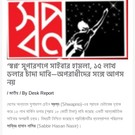
‘স্বপ্ন’ সুপারশপে সাইবার হামলা, ১৫ লাখ
ডলার চাঁদা দাবি—অপরাধীদের সঙ্গে আপস
নয়
/
জাতীয়
/ By
Desk Report
দেশের অন্যতম সুপারশপ চেইন
স্বপ্ন
(Shwapno)-এর গ্রাহক ডেটাবেজ হ্যাক
করে ১৫ লাখ মার্কিন ডলার (প্রায় ১৮ কোটি টাকা) দাবি করেছে একটি আন্তর্জাতিক
সাইবার অপরাধী চক্র। বিষয়টি নিশ্চিত করেছেন প্রতিষ্ঠানটির ব্যবস্থাপনা পরিচালক
সাব্বির হাসান নাসির
(Sabbir Hasan Nasir)।