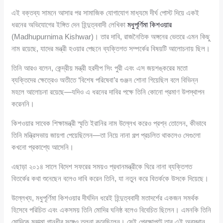
এই বক্তব্য সামনে আসার পর সামাজিক যোগাযোগ মাধ্যমে দীর্ঘ পোস্ট দিয়ে একই
ধরনের অভিযোগের ইঙ্গিত দেন হিন্দুত্ববাদী লেখিকা
মধুপূর্ণিমা কিশওয়ার
(Madhupurnima Kishwar)। তার দাবি, রাজনৈতিক অঙ্গনের ভেতরে এমন কিছু
নাম রয়েছে, যাদের মন্ত্রী হওয়ার পেছনে ব্যক্তিগত সম্পর্কের বিষয়টি আলোচনায় ছিল।
তিনি আরও বলেন, কেন্দ্রীয় মন্ত্রী হরদীপ সিং পুরী এবং এস জয়শঙ্করের মতো
ব্যক্তিদের ক্ষেত্রেও অতীতে ‘বিশেষ পরিষেবা’র গুঞ্জন শোনা গিয়েছিল বলে বিভিন্ন
মহলে আলোচনা রয়েছে—যদিও এ ধরনের দাবির পক্ষে তিনি কোনো প্রমাণ উপস্থাপন
করেননি।
কিশওয়ার সাবেক শিক্ষামন্ত্রী স্মৃতি ইরানির নাম উল্লেখ করেও প্রশ্ন তোলেন, কীভাবে
তিনি মন্ত্রিসভায় জায়গা পেয়েছিলেন—তা নিয়ে নানা গল্প প্রচলিত থাকলেও সেগুলো
কখনো প্রকাশ্যে আসেনি।
এছাড়া ২০১৪ সালে বিদেশ সফরের সময়ও প্রধানমন্ত্রীকে ঘিরে নানা ব্যক্তিগত
বিতর্কের কথা শুনেছেন বলেও দাবি করেন তিনি, যা নতুন করে বিতর্ককে উসকে দিয়েছে।
উল্লেখ্য, মধুপূর্ণিমা কিশওয়ার দীর্ঘদিন ধরেই হিন্দুত্ববাদী মতাদর্শের একজন সমর্থক
হিসেবে পরিচিত এবং একসময় তিনি মোদির ঘনিষ্ঠ বলেও বিবেচিত ছিলেন। এমনকি তিনি
মোদিকে মহাত্মা গান্ধীর সঙ্গেও তুলনা করেছিলেন। সেই প্রেক্ষাপটে তার এই অবস্থান