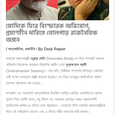
মোদিকে ঘিরে বিস্ফোরক অভিযোগ,
প্রমাণহীন দাবিতে তোলপাড় রাজনৈতিক
অঙ্গন
/
আন্তর্জাতিক
,
রাজনীতি
/ By
Desk Report
ভারতের প্রধানমন্ত্রী
নরেন্দ্র মোদি
(Narendra Modi)-কে ঘিরে সম্প্রতি গুরুতর
অভিযোগ উত্থাপন করেছেন বিজেপির প্রবীণ নেতা
সুব্রহ্মণ্যম স্বামী
(Subramanian Swamy)। তার দাবি, শারীরিক সম্পর্কের বিনিময়ে একাধিক
নারী সংসদ সদস্যকে মন্ত্রী বানানো হয়েছে—যা নিয়ে দেশজুড়ে রাজনৈতিক অঙ্গনে
ব্যাপক আলোচনা শুরু হয়েছে।
সম্প্রতি এক পডকাস্টে আন্তর্জাতিক বিতর্কিত ব্যক্তি জেফ্রি এপস্টেইনের প্রসঙ্গ
তুলতে গিয়ে স্বামী বলেন, শুধু বিদেশ নয়, ভারতের ভেতরেও আরও প্রভাবশালী
ব্যক্তিদের কর্মকাণ্ড খতিয়ে দেখা প্রয়োজন। সেখানেই তিনি সরাসরি প্রধানমন্ত্রীকে
ঘিরে এই অভিযোগ তোলেন এবং এ বিষয়ে গভীর তদন্তের দাবি জানান।