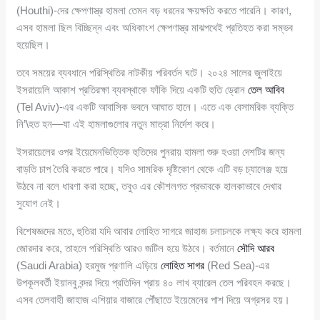
(Houthi)-দের ক্ষেপণাস্ত্র হামলা তেমন বড় ধরনের ক্ষয়ক্ষতি করতে পারেনি। কারণ,
এসব হামলা ছিল বিচ্ছিন্ন এবং অধিকাংশ ক্ষেপণাস্ত্র মাঝপথেই প্রতিহত করা সম্ভব
হয়েছিল।
তবে সময়ের ব্যবধানে পরিস্থিতির নাটকীয় পরিবর্তন ঘটে। ২০২৪ সালের জুলাইয়ে
ইসরায়েলি আকাশ প্রতিরক্ষা ব্যবস্থাকে ফাঁকি দিয়ে একটি হুতি ড্রোন
তেল আবিব
(Tel Aviv)-এর একটি আবাসিক ভবনে আঘাত হানে। এতে এক বেসামরিক ব্যক্তি
নি’\হত হন—যা এই হামলাগুলোর নতুন মাত্রা নির্দেশ করে।
ইসরায়েলের ওপর ইয়েমেনভিত্তিক হুতিদের পুনরায় হামলা শুরু হওয়া দেশটির জন্য
বাড়তি চাপ তৈরি করতে পারে। যদিও সামরিক দৃষ্টিকোণ থেকে এটি বড় চ্যালেঞ্জ হয়ে
উঠবে না বলে ধারণা করা হচ্ছে, তবুও এর কৌশলগত প্রভাবকে হালকাভাবে দেখার
সুযোগ নেই।
বিশেষজ্ঞদের মতে, হুতিরা যদি আবার লোহিত সাগরে জাহাজ চলাচলকে লক্ষ্য করে হামলা
জোরদার করে, তাহলে পরিস্থিতি আরও জটিল হয়ে উঠবে। বর্তমানে
সৌদি আরব
(Saudi Arabia) হরমুজ প্রণালি এড়িয়ে
লোহিত সাগর
(Red Sea)-এর
উপকূলবর্তী ইয়ানবু বন্দর দিয়ে প্রতিদিন প্রায় ৪০ লাখ ব্যারেল তেল পরিবহন করছে।
এসব তেলবাহী জাহাজ এশিয়ার বাজারে পৌঁছাতে ইয়েমেনের পাশ দিয়ে অগ্রসর হয়।