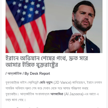
ইরানে অভিযান শেষের পথে, দ্রুত সরে
আসার ইঙ্গিত যুক্তরাষ্ট্রের
/
আন্তর্জাতিক
/ By
Desk Report
যুক্তরাষ্ট্রের ভাইস প্রেসিডেন্ট
জেডি ভ্যান্স
(JD Vance) জানিয়েছেন, ইরানে চলমান
সামরিক অভিযান দ্রুত শেষ করে সেখান থেকে সরে আসার পরিকল্পনা করছে
যুক্তরাষ্ট্র। আন্তর্জাতিক সংবাদমাধ্যম
আলজাজিরা
(Al Jazeera)-এর বরাতে এ
তথ্য জানা গেছে।