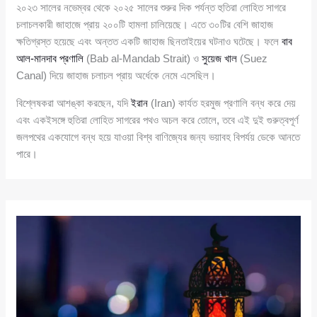
২০২৩ সালের নভেম্বর থেকে ২০২৫ সালের শুরুর দিক পর্যন্ত হুতিরা লোহিত সাগরে
চলাচলকারী জাহাজে প্রায় ২০০টি হামলা চালিয়েছে। এতে ৩০টির বেশি জাহাজ
ক্ষতিগ্রস্ত হয়েছে এবং অন্তত একটি জাহাজ ছিনতাইয়ের ঘটনাও ঘটেছে। ফলে
বাব
আল-মানদাব প্রণালি
(Bab al-Mandab Strait) ও
সুয়েজ খাল
(Suez
Canal) দিয়ে জাহাজ চলাচল প্রায় অর্ধেকে নেমে এসেছিল।
বিশ্লেষকরা আশঙ্কা করছেন, যদি
ইরান
(Iran) কার্যত হরমুজ প্রণালি বন্ধ করে দেয়
এবং একইসঙ্গে হুতিরা লোহিত সাগরের পথও অচল করে তোলে, তবে এই দুই গুরুত্বপূর্ণ
জলপথের একযোগে বন্ধ হয়ে যাওয়া বিশ্ব বাণিজ্যের জন্য ভয়াবহ বিপর্যয় ডেকে আনতে
পারে।