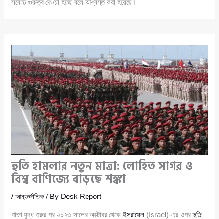
সর্বোচ্চ গুরুত্ব দেওয়া হচ্ছে বলে আশ্বস্ত করা হয়েছে।
হুতি হামলার নতুন মাত্রা: লোহিত সাগর ও
বিশ্ব বাণিজ্যে বাড়ছে শঙ্কা
/
আন্তর্জাতিক
/ By
Desk Report
গাজা যুদ্ধ শুরুর পর ২০২৩ সালের অক্টোবর থেকে
ইসরায়েল
(Israel)-এর ওপর
হুতি