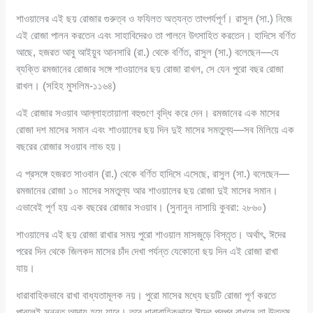
শাওয়ালের এই ছয় রোজার গুরুত্ব ও ফযিলত অত্যন্ত তাৎপর্যপূর্ণ। রাসুল (সা.) নিজে
এই রোজা পালন করতেন এবং সাহাবিদেরও তা পালনে উৎসাহিত করতেন। হাদিসে বর্ণিত
আছে, হজরত আবু আইয়ুব আনসারি (রা.) থেকে বর্ণিত, রাসুল (সা.) বলেছেন—যে
ব্যক্তি রমজানের রোজার সঙ্গে শাওয়ালের ছয় রোজা রাখল, সে যেন পুরো বছর রোজা
রাখল। (সহিহ মুসলিম-১১৬৪)
এই রোজার সওয়াব আল্লাহতায়ালা বহুগুণে বৃদ্ধি করে দেন। রমজানের এক মাসের
রোজা দশ মাসের সমান এবং শাওয়ালের ছয় দিন দুই মাসের সমতুল্য—সব মিলিয়ে এক
বছরের রোজার সওয়াব লাভ হয়।
এ প্রসঙ্গে হজরত সাওবান (রা.) থেকে বর্ণিত হাদিসে এসেছে, রাসুল (সা.) বলেছেন—
রমজানের রোজা ১০ মাসের সমতুল্য আর শাওয়ালের ছয় রোজা দুই মাসের সমান।
এভাবেই পূর্ণ হয় এক বছরের রোজার সওয়াব। (সুনানুন নাসায়ি কুবরা: ২৮৬০)
শাওয়ালের এই ছয় রোজা রাখার সময় পুরো শাওয়াল মাসজুড়ে বিস্তৃত। অর্থাৎ, ঈদের
পরের দিন থেকে জিলকদ মাসের চাঁদ দেখা পর্যন্ত যেকোনো ছয় দিন এই রোজা রাখা
যায়।
ধারাবাহিকভাবে রাখা বাধ্যতামূলক নয়। পুরো মাসের মধ্যে ছয়টি রোজা পূর্ণ করতে
পারলেই সুন্নত আদায় হয়ে যাবে। তবে ধারাবাহিকভাবে ঈদের পরপর রাখলে তা উত্তম