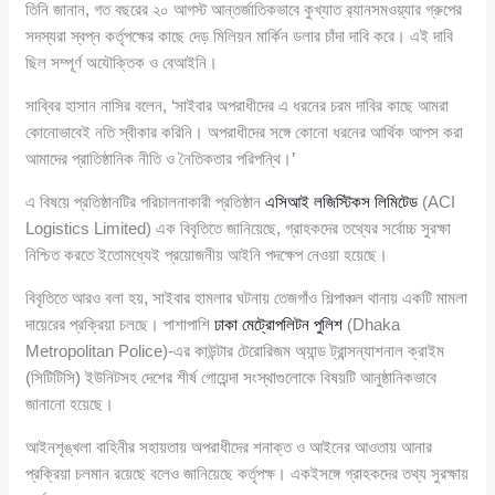
তিনি জানান, গত বছরের ২০ আগস্ট আন্তর্জাতিকভাবে কুখ্যাত র‍্যানসমওয়্যার গ্রুপের
সদস্যরা স্বপ্ন কর্তৃপক্ষের কাছে দেড় মিলিয়ন মার্কিন ডলার চাঁদা দাবি করে। এই দাবি
ছিল সম্পূর্ণ অযৌক্তিক ও বেআইনি।
সাব্বির হাসান নাসির বলেন, ‘সাইবার অপরাধীদের এ ধরনের চরম দাবির কাছে আমরা
কোনোভাবেই নতি স্বীকার করিনি। অপরাধীদের সঙ্গে কোনো ধরনের আর্থিক আপস করা
আমাদের প্রাতিষ্ঠানিক নীতি ও নৈতিকতার পরিপন্থি।’
এ বিষয়ে প্রতিষ্ঠানটির পরিচালনাকারী প্রতিষ্ঠান
এসিআই লজিস্টিকস লিমিটেড
(ACI
Logistics Limited) এক বিবৃতিতে জানিয়েছে, গ্রাহকদের তথ্যের সর্বোচ্চ সুরক্ষা
নিশ্চিত করতে ইতোমধ্যেই প্রয়োজনীয় আইনি পদক্ষেপ নেওয়া হয়েছে।
বিবৃতিতে আরও বলা হয়, সাইবার হামলার ঘটনায় তেজগাঁও শিল্পাঞ্চল থানায় একটি মামলা
দায়েরের প্রক্রিয়া চলছে। পাশাপাশি
ঢাকা মেট্রোপলিটন পুলিশ
(Dhaka
Metropolitan Police)-এর কাউন্টার টেরোরিজম অ্যান্ড ট্রান্সন্যাশনাল ক্রাইম
(সিটিটিসি) ইউনিটসহ দেশের শীর্ষ গোয়েন্দা সংস্থাগুলোকে বিষয়টি আনুষ্ঠানিকভাবে
জানানো হয়েছে।
আইনশৃঙ্খলা বাহিনীর সহায়তায় অপরাধীদের শনাক্ত ও আইনের আওতায় আনার
প্রক্রিয়া চলমান রয়েছে বলেও জানিয়েছে কর্তৃপক্ষ। একইসঙ্গে গ্রাহকদের তথ্য সুরক্ষায়