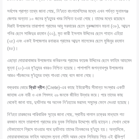
সর্বশেষ প্রাপ্ত তথ্যে জানা গেছে, নি’\হত বাংলাদেশিদের মধ্যে এখন পর্যন্ত সুনামগঞ্জ
জেলার অন্তত ১০ জনের মৃ’\ত্যুর খবর নিশ্চিত হওয়া গেছে। তাদের মধ্যে রয়েছেন
দিরাই উপজেলার তারাপাশা গ্রামের আবু সরদারের ছেলে নুরুজ্জামান ময়না (৩৮), আব্দুল
গনির ছেলে সাজিদুর রহমান (৩২), মৃত কারী ইসলাম উদ্দিনের ছেলে শাহান এহিয়া
(২৫) এবং একই উপজেলার রনারচর গ্রামের আব্দুল মালেকের ছেলে মুজিবুর রহমান
(৪৫)।
এছাড়া দোয়ারাবাজার উপজেলার কবিরনগর গ্রামের ফয়েজ উদ্দিনের ছেলে ফাহিম আহমেদ
মুন্না (২০)-এর মৃ’\ত্যুর খবরও নিশ্চিত হয়েছে। পাশাপাশি জগন্নাথপুর উপজেলার
আরও পাঁচজনের মৃ’\ত্যুর তথ্য পাওয়া গেছে বলে জানা গেছে।
শুক্রবার ভোরে
ক্রিট দ্বীপ
(Crete)-এর কাছে ইউরোপীয় সীমান্ত সংস্থার একটি
জাহাজ এক নারী ও এক শিশুসহ ২৬ জনকে জীবিত উদ্ধার করে। পরে তাদের কাছ
থেকেই জানা যায়, দুর্ঘটনার পর অনেক নি’\হতের মরদেহ সমুদ্রে ফেলে দেওয়া হয়েছে।
নি’\হত চারজনের পারিবারিক সূত্রে জানা গেছে, স্থানীয় দালাল চক্রের মাধ্যমে গত
রমজান মাসে তারাপাশা গ্রামের চার যুবক লিবিয়ার উদ্দেশ্যে বাড়ি ছাড়েন। সেখান থেকে
নৌকাযোগে গ্রিসে যাওয়ার পথে দুর্ঘটনায় তাদের তিনজনের মৃ’\ত্যু হয়। অন্যদিকে,
দোয়ারাবাজারের ফাহিম আহমেদ মুন্না সৌদি আরব থেকে লিবিয়ায় গিয়ে এই ঝুঁকিপূর্ণ