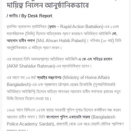
দায়িত্ব নিলেন আনুষ্ঠানিকভাবে
/
জাতীয়
/ By
Desk Report
র‌্যা‌পিড অ্যাকশন ব‌্যাটা‌লিয়ন (
র‌্যাব
– Rapid Action Battalion)-এর ১২তম
মহাপরিচালক (ডিজি) হিসেবে দায়িত্বভার গ্রহণ করেছেন অতিরিক্ত আইজিপি
মো.
আহসান হাবীব পলাশ
(Md. Ahsan Habib Palash)। শনিবার (২৮ মার্চ) তিনি
আনুষ্ঠানিকভাবে এ দায়িত্ব গ্রহণ করেন।
এর মাধ্যমে তিনি অবসরপ্রাপ্ত অতিরিক্ত আইজিপি
এ কে এম শহিদুর রহমান
(AKM Shahidur Rahman)-এর স্থলাভিষিক্ত হলেন।
এর আগে গত ১৬ মার্চ
স্বরাষ্ট্র মন্ত্রণালয়
(Ministry of Home Affairs
Bangladesh)-এর এক প্রজ্ঞাপনে চট্টগ্রাম রেঞ্জের ডিআইজি (সুপারনিউমারারি
অতিরিক্ত আইজিপি) হিসেবে দায়িত্ব পালনরত আহসান হাবীব পলাশকে র‌্যাবের নতুন
ডিজি হিসেবে নিয়োগ দেওয়া হয়।
১৯৯৫ সালে বিসিএস ১৫তম ব্যাচে সহকারী পুলিশ সুপার হিসেবে কর্মজীবন শুরু করেন
আহসান হাবীব পলাশ। তিনি
বাংলাদেশ পুলিশ একাডেমি সারদা
(Bangladesh
Police Academy Sardah), রাজশাহী থেকে এক বছর মেয়াদি মৌলিক প্রশিক্ষণ
সম্পন্ন করেন।