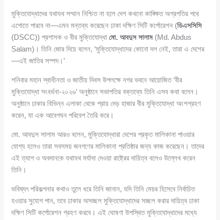
মুক্তিযোদ্ধাদের যথাযথ সম্মান নিশ্চিত না হলে দেশ কখনো কাঙ্ক্ষিত অগ্রগতির পথে
এগোতে পারবে না—এমন মন্তব্য করেছেন ঢাকা দক্ষিণ সিটি কর্পোরেশন (
ডিএসসিসি
(DSCC)) প্রশাসক ও বীর মুক্তিযোদ্ধা
মো. আবদুস সালাম
(Md. Abdus
Salam)। তিনি জোর দিয়ে বলেন, ‘মুক্তিযোদ্ধাদের কোনো দল নেই, তারা এ দেশের
—এই জাতির সম্পদ।’
শনিবার মহান স্বাধীনতা ও জাতীয় দিবস উপলক্ষে নগর ভবনে আয়োজিত ‘বীর
মুক্তিযোদ্ধা সংবর্ধনা-২০২৬’ অনুষ্ঠানে সভাপতির বক্তব্যে তিনি এসব কথা বলেন।
অনুষ্ঠানে ঢাকার বিভিন্ন এলাকা থেকে প্রায় দেড় হাজার বীর মুক্তিযোদ্ধা অংশগ্রহণ
করেন, যা এক আবেগঘন পরিবেশ তৈরি করে।
মো. আবদুস সালাম আরও বলেন, মুক্তিযোদ্ধারা দেশের প্রকৃত মালিকানা পাওয়ার
যোগ্য হলেও তারা সবসময় জনগণের মালিকানা প্রতিষ্ঠার জন্য কাজ করেছেন। তাদের
এই ত্যাগ ও অবদানকে যথাযথ মর্যাদা দেওয়া রাষ্ট্রের দায়িত্ব বলেও উল্লেখ করেন
তিনি।
ভবিষ্যৎ পরিকল্পনার কথাও তুলে ধরে তিনি জানান, যদি তিনি মেয়র হিসেবে নির্বাচিত
হওয়ার সুযোগ পান, তবে ঢাকার অসচ্ছল মুক্তিযোদ্ধাদের সচ্ছল করার দায়িত্ব ঢাকা
দক্ষিণ সিটি কর্পোরেশন গ্রহণ করবে। এই ঘোষণা উপস্থিত মুক্তিযোদ্ধাদের মধ্যে