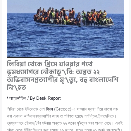
লিবিয়া থেকে গ্রিসে যাওয়ার পথে
ভূমধ্যসাগরে নৌকাডু’\বি: অন্তত ২২
অভিবাসনপ্রত্যাশীর মৃ’\ত্যু, বহু বাংলাদেশি
নি’\হত
/
আন্তর্জাতিক
/ By
Desk Report
লিবিয়া থেকে ইউরোপের দেশ
গ্রিস
(Greece)-এ যাওয়ার স্বপ্ন নিয়ে যাত্রা শুরু
করা একদল অভিবাসনপ্রত্যাশীর জন্য তা পরিণত হয়েছে মর্মান্তিক ট্র্যাজেডিতে।
ভূমধ্যসাগরে নৌকাডু’\বির ঘটনায় অন্তত ২২ জনের মৃ’\ত্যুর খবর পাওয়া গেছে। একই
নৌকা থেকে জীবিত উদ্ধার করা হয়েছে ২৬ জনকে, যাদের মধ্যে ২১ জনই বাংলাদেশি।