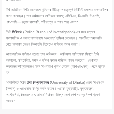
দীর্ঘ কর্মজীবনে তিনি বাংলাদেশ পুলিশের বিভিন্ন গুরুত্বপূর্ণ ইউনিটে দক্ষতার সঙ্গে দায়িত্ব
পালন করেছেন। তার কর্মস্থলের তালিকায় রয়েছে এপিবিএন, ডিএমপি, সিএমপি,
এসএমপি—এছাড়া রাঙ্গামাটি, শরীয়তপুর ও নারায়ণগঞ্জ জেলাও।
তিনি
পিবিআই
(Police Bureau of Investigation)-এর সদর দপ্তরে
প্রশাসনিক ও তদন্ত কার্যক্রমে গুরুত্বপূর্ণ ভূমিকা রেখেছেন। পরবর্তীতে পদোন্নতি
পেয়ে চট্টগ্রাম রেঞ্জের ডিআইজি হিসেবেও দায়িত্ব পালন করেন।
আন্তর্জাতিক পর্যায়েও রয়েছে তার অভিজ্ঞতা। জাতিসংঘ শান্তিরক্ষা মিশনে তিনি
কসোভো, লাইবেরিয়া, সুদান ও দক্ষিণ সুদানে দায়িত্ব পালন করেছেন। পেশাগত
অবদানের স্বীকৃতিস্বরূপ তিনি ‘বাংলাদেশ পুলিশ মেডেল (বিপিএম-সেবা)’ পদকে ভূষিত
হন।
শিক্ষাজীবনে তিনি
ঢাকা বিশ্ববিদ্যালয়
(University of Dhaka) থেকে বিএসএস
(সম্মান) ও এমএসসি ডিগ্রি অর্জন করেন। এছাড়া যুক্তরাষ্ট্র, যুক্তরাজ্য,
অস্ট্রেলিয়া, ভিয়েতনাম ও মালয়েশিয়াসহ বিভিন্ন দেশে পেশাগত প্রশিক্ষণ গ্রহণ
করেছেন।