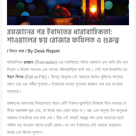
রমজানের পর ইবাদতের ধারাবাহিকতা:
শাওয়ালের ছয় রোজার ফযিলত ও গুরুত্ব
/
ভিন্ন খবর
/ By
Desk Report
মহিমান্বিত
রমজান
(Ramadan)-এর সমাপ্তিতে পশ্চিম আকাশে এক ফালি চাঁদ যেন
সিয়াম ও কিয়াম সাধনার এক অনন্য পরিসমাপ্তির বার্তা দেয়। সেই সঙ্গে উদযাপিত হয়
ঈদুল ফিতর
(Eid-ul-Fitr)। কিন্তু আনন্দের এই আবহের মাঝেও মুমিনের অন্তরে
জেগে ওঠে এক গভীর শূন্যতা—ইবাদতের বসন্ত পুণ্যময় রমজান শেষ হয়ে যাওয়ার
হাহাকার।
রমজানের বরকতময় দিনগুলোতে আরও বেশি ইবাদত-বন্দেগিতে নিজেকে সঁপে দেওয়ার যে
তীব্র আকাঙ্ক্ষা জন্ম নেয়, তা ঈদের পরও থেমে থাকে না। বরং এক অদৃশ্য টান মানুষকে
আবারও নৈকট্যের পথে ডাক দেয়। ঠিক এই সময়ই প্রভুর পক্ষ থেকে রহমতের মতো
নাজিল হয় শাওয়াল মাসের ছয়টি রোজা—যা যেন ইবাদতের সেই ধারাকে অব্যাহত
রাখার এক বিশেষ সুযোগ।