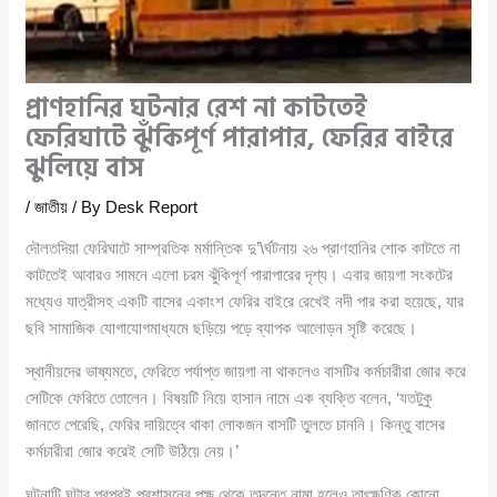
প্রাণহানির ঘটনার রেশ না কাটতেই
ফেরিঘাটে ঝুঁকিপূর্ণ পারাপার, ফেরির বাইরে
ঝুলিয়ে বাস
/
জাতীয়
/ By
Desk Report
দৌলতদিয়া ফেরিঘাটে সাম্প্রতিক মর্মান্তিক দু’\র্ঘটনায় ২৬ প্রাণহানির শোক কাটতে না
কাটতেই আবারও সামনে এলো চরম ঝুঁকিপূর্ণ পারাপারের দৃশ্য। এবার জায়গা সংকটের
মধ্যেও যাত্রীসহ একটি বাসের একাংশ ফেরির বাইরে রেখেই নদী পার করা হয়েছে, যার
ছবি সামাজিক যোগাযোগমাধ্যমে ছড়িয়ে পড়ে ব্যাপক আলোড়ন সৃষ্টি করেছে।
স্থানীয়দের ভাষ্যমতে, ফেরিতে পর্যাপ্ত জায়গা না থাকলেও বাসটির কর্মচারীরা জোর করে
সেটিকে ফেরিতে তোলেন। বিষয়টি নিয়ে হাসান নামে এক ব্যক্তি বলেন, ‘যতটুকু
জানতে পেরেছি, ফেরির দায়িত্বে থাকা লোকজন বাসটি তুলতে চাননি। কিন্তু বাসের
কর্মচারীরা জোর করেই সেটি উঠিয়ে নেয়।’
ঘটনাটি ঘটার পরপরই প্রশাসনের পক্ষ থেকে তদন্তে নামা হলেও তাৎক্ষণিক কোনো