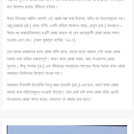
বলে উল্লেখ রয়েছে বিভিন্ন বর্ণনায়।
ঈদুল ফিতরের পরদিন থেকেই এই রোজা শুরু করা উত্তম, যদিও তা বাধ্যতামূলক নয়।
আবু হুরায়রা (রা.) থেকে বর্ণিত একটি হাদিসে উল্লেখ আছে, রাসুল (সা.) বলেছেন—
ঈদের পর ধারাবাহিকভাবে ছয়টি রোজা রাখলে তা যেন বছরব্যাপী রোজা রাখার সমান
সওয়াব এনে দেয়। (আল মুজামুল কাবির: ৭৬০৭)
তবে যাদের রমজানের কাযা রোজা বাকি থাকে, তাদের জন্য প্রথমে সেই ফরজ রোজা
আদায় করা অধিক গুরুত্বপূর্ণ। কারণ কাযা রোজা ফরজ, আর শাওয়ালের রোজা
সুন্নত। উম্মু সালামা (রা.)-এর পরিবারের সদস্যদের ক্ষেত্রেও ঈদের পরপর কাযা রোজা
আদায়ের নির্দেশনার উল্লেখ পাওয়া যায়।
প্রখ্যাত ইসলামি চিন্তাবিদ ইবনু রজব হানবলি (রহ.)-এর মতে, আগে কাযা রোজা
আদায় করে দায়িত্বমুক্ত হওয়াই উত্তম। তবে কেউ যদি কাযা রোজা বাকি রেখেই
শাওয়ালের রোজা পালন করেন, তাহলেও তা আদায় হয়ে যাবে।