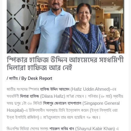
স্পিকার হাফিজ উদ্দিন আহমেদের সহধর্মিণী
দিলারা হাফিজ আর নেই
/
জাতীয়
/ By
Desk Report
জাতীয় সংসদের স্পিকার
হাফিজ উদ্দিন আহমেদ
(Hafiz Uddin Ahmed)-এর
সহধর্মিণী
দিলারা হাফিজ
(Dilara Hafiz) মা’\রা গেছেন। শনিবার (২৮ মার্চ) স্থানীয়
সময় দুপুর ১টা ৩০ মিনিটে
সিঙ্গাপুর জেনারেল হাসপাতাল
(Singapore General
Hospital)-এ চিকিৎসাধীন অবস্থায় তিনি ইন্তেকাল করেন (ইন্না লিল্লাহি ওয়া
ইন্না ইলাইহি রাজিউন)। মা’\ত্যুকালে তার বয়স হয়েছিল ৭৮ বছর।
বিএনপির মিডিয়া সেলের সদস্য
শায়রুল কবির খান
(Shayrul Kabir Khan) এ