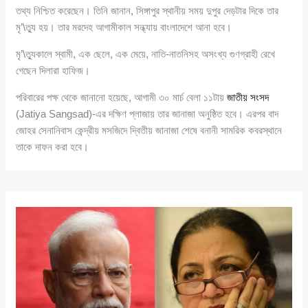
তথ্য নিশ্চিত করেছেন। তিনি জানান, সিঙ্গাপুর স্থানীয় সময় দুপুর দেড়টার দিকে তার
মৃ’\ত্যু হয়। তার মরদেহ আগামীকাল সন্ধ্যায় বাংলাদেশে আনা হবে।
মৃ’\ত্যুকালে স্বামী, এক ছেলে, এক মেয়ে, নাতি-নাতনিসহ অসংখ্য গুণগ্রাহী রেখে
গেছেন দিলারা হাফিজ।
পরিবারের পক্ষ থেকে জানানো হয়েছে, আগামী ৩০ মার্চ বেলা ১১টায়
জাতীয় সংসদ
(Jatiya Sangsad)-এর দক্ষিণ প্লাজায় তার জানাজা অনুষ্ঠিত হবে। এরপর বাদ
জোহর সেনানিবাস কেন্দ্রীয় মসজিদে দ্বিতীয় জানাজা শেষে বনানী সামরিক কবরস্থানে
তাকে দাফন করা হবে।