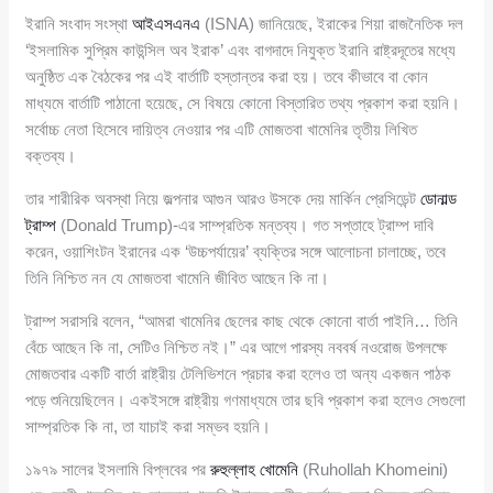
ইরানি সংবাদ সংস্থা
আইএসএনএ
(ISNA) জানিয়েছে, ইরাকের শিয়া রাজনৈতিক দল
‘ইসলামিক সুপ্রিম কাউন্সিল অব ইরাক’ এবং বাগদাদে নিযুক্ত ইরানি রাষ্ট্রদূতের মধ্যে
অনুষ্ঠিত এক বৈঠকের পর এই বার্তাটি হস্তান্তর করা হয়। তবে কীভাবে বা কোন
মাধ্যমে বার্তাটি পাঠানো হয়েছে, সে বিষয়ে কোনো বিস্তারিত তথ্য প্রকাশ করা হয়নি।
সর্বোচ্চ নেতা হিসেবে দায়িত্ব নেওয়ার পর এটি মোজতবা খামেনির তৃতীয় লিখিত
বক্তব্য।
তার শারীরিক অবস্থা নিয়ে জল্পনার আগুন আরও উসকে দেয় মার্কিন প্রেসিডেন্ট
ডোনাল্ড
ট্রাম্প
(Donald Trump)-এর সাম্প্রতিক মন্তব্য। গত সপ্তাহে ট্রাম্প দাবি
করেন, ওয়াশিংটন ইরানের এক ‘উচ্চপর্যায়ের’ ব্যক্তির সঙ্গে আলোচনা চালাচ্ছে, তবে
তিনি নিশ্চিত নন যে মোজতবা খামেনি জীবিত আছেন কি না।
ট্রাম্প সরাসরি বলেন, “আমরা খামেনির ছেলের কাছ থেকে কোনো বার্তা পাইনি… তিনি
বেঁচে আছেন কি না, সেটিও নিশ্চিত নই।” এর আগে পারস্য নববর্ষ নওরোজ উপলক্ষে
মোজতবার একটি বার্তা রাষ্ট্রীয় টেলিভিশনে প্রচার করা হলেও তা অন্য একজন পাঠক
পড়ে শুনিয়েছিলেন। একইসঙ্গে রাষ্ট্রীয় গণমাধ্যমে তার ছবি প্রকাশ করা হলেও সেগুলো
সাম্প্রতিক কি না, তা যাচাই করা সম্ভব হয়নি।
১৯৭৯ সালের ইসলামি বিপ্লবের পর
রুহুল্লাহ খোমেনি
(Ruhollah Khomeini)