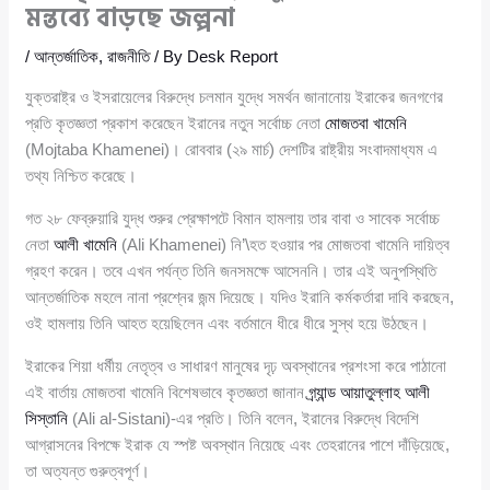
মন্তব্যে বাড়ছে জল্পনা
/
আন্তর্জাতিক
,
রাজনীতি
/ By
Desk Report
যুক্তরাষ্ট্র ও ইসরায়েলের বিরুদ্ধে চলমান যুদ্ধে সমর্থন জানানোয় ইরাকের জনগণের
প্রতি কৃতজ্ঞতা প্রকাশ করেছেন ইরানের নতুন সর্বোচ্চ নেতা
মোজতবা খামেনি
(Mojtaba Khamenei)। রোববার (২৯ মার্চ) দেশটির রাষ্ট্রীয় সংবাদমাধ্যম এ
তথ্য নিশ্চিত করেছে।
গত ২৮ ফেব্রুয়ারি যুদ্ধ শুরুর প্রেক্ষাপটে বিমান হামলায় তার বাবা ও সাবেক সর্বোচ্চ
নেতা
আলী খামেনি
(Ali Khamenei) নি’\হত হওয়ার পর মোজতবা খামেনি দায়িত্ব
গ্রহণ করেন। তবে এখন পর্যন্ত তিনি জনসমক্ষে আসেননি। তার এই অনুপস্থিতি
আন্তর্জাতিক মহলে নানা প্রশ্নের জন্ম দিয়েছে। যদিও ইরানি কর্মকর্তারা দাবি করছেন,
ওই হামলায় তিনি আহত হয়েছিলেন এবং বর্তমানে ধীরে ধীরে সুস্থ হয়ে উঠছেন।
ইরাকের শিয়া ধর্মীয় নেতৃত্ব ও সাধারণ মানুষের দৃঢ় অবস্থানের প্রশংসা করে পাঠানো
এই বার্তায় মোজতবা খামেনি বিশেষভাবে কৃতজ্ঞতা জানান
গ্র্যান্ড আয়াতুল্লাহ আলী
সিস্তানি
(Ali al-Sistani)-এর প্রতি। তিনি বলেন, ইরানের বিরুদ্ধে বিদেশি
আগ্রাসনের বিপক্ষে ইরাক যে স্পষ্ট অবস্থান নিয়েছে এবং তেহরানের পাশে দাঁড়িয়েছে,
তা অত্যন্ত গুরুত্বপূর্ণ।