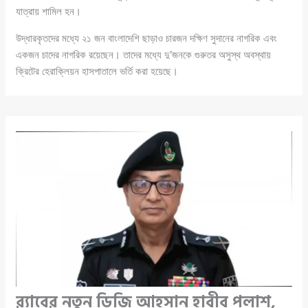
যাত্রায় শামিল হন।
উদ্ধারকৃতদের মধ্যে ২১ জন বাংলাদেশি ছাড়াও চারজন দক্ষিণ সুদানের নাগরিক এবং
একজন চাদের নাগরিক রয়েছেন। তাদের মধ্যে দু’জনকে গুরুতর অসুস্থ অবস্থায়
ক্রিটের হেরাক্লিয়ন হাসপাতালে ভর্তি করা হয়েছে।
র‌্যাবের নতুন ডিজি আহসান হাবীব পলাশ,