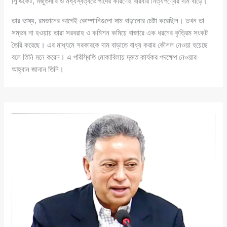
সিন্ডিকেট, মজুতদারি ও মধ্যস্বত্বভোগীদের কারণেই বারবার নিত্যপণ্যের দাম বাড়ে।
তার ভাষ্য, রমজানের আগেই কোম্পানিগুলো দাম বাড়ানোর চেষ্টা করেছিল। তখন তা
সম্ভব না হওয়ায় তারা সরবরাহ ও কমিশন কমিয়ে বাজারে এক ধরনের কৃত্রিম সংকট
তৈরি করেছে। এর মাধ্যমে সরকারকে দাম বাড়াতে বাধ্য করার কৌশল নেওয়া হয়েছে
বলে তিনি মনে করেন। এ পরিস্থিতি মোকাবিলায় দ্রুত কার্যকর পদক্ষেপ নেওয়ার
আহ্বান জানান তিনি।