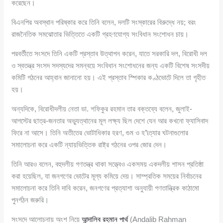
করেছেন।
বিএনপির অবস্থান পরিষ্কার করে তিনি বলেন, দলটি সংস্কারের বিরুদ্ধে নয়; বরং
রাজনৈতিক সমঝোতার ভিত্তিতে একটি গ্রহণযোগ্য সংবিধান সংশোধন চায়।
পরবর্তীতে সংসদে তিনি একটি প্রস্তাব উত্থাপন করেন, যাতে সরকারি দল, বিরোধী দল
ও স্বতন্ত্র সংসদ সদস্যদের সমন্বয়ে সংবিধান সংশোধনের জন্য একটি বিশেষ সংসদীয়
কমিটি গঠনের আহ্বান জানানো হয়। এই প্রস্তাব স্পিকার কণ্ঠভোটে দিলে তা গৃহীত
হয়।
অন্যদিকে, বিরোধীদলীয় নেতা ডা. শফিকুর রহমান তার বক্তব্যে বলেন, জুলাই-
আগস্টের ছাত্র-জনতার অভ্যুত্থানের মূল লক্ষ্য ছিল দেশে যেন আর কখনো ফ্যাসিবাদ
ফিরে না আসে। তিনি অতীতের ভোটাধিকার হরণ, গুম ও হ’\ত্যার ঘটনাগুলোর
সমালোচনা করে একটি ন্যায়ভিত্তিক রাষ্ট্র গঠনের ওপর জোর দেন।
তিনি আরও বলেন, বহুদলীয় গণতন্ত্র থাকা সত্ত্বেও একসময় একদলীয় শাসন প্রতিষ্ঠা
করা হয়েছিল, যা জনগণের ভোটের মূল্য কমিয়ে দেয়। সাম্প্রতিক সময়ের নির্বাচনের
সমালোচনা করে তিনি দাবি করেন, জনগণের প্রত্যাশা অনুযায়ী গণতান্ত্রিক কাঠামো
পুনর্গঠন জরুরি।
সংসদে আলোচনায় অংশ নিয়ে
আন্দালিব রহমান পার্থ
(Andalib Rahman