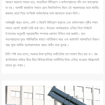
আহরণ বাড়ানো সম্ভব হবে, অন্যদিকে বিনিয়োগ ও কর্মসংস্থানের গতি যেন বাধাগ্রস্ত
না হয়। আগামী বাজেটকে সামনে রেখে দিকনির্দেশনা দিতে এই প্রথমবারের মতো জাতীয়
রাজস্ব বোর্ডে গিয়ে সংশ্লিষ্ট কর্মকর্তাদের সঙ্গে আলোচনা করেন তিনি।
অর্থমন্ত্রী আরও বলেন, দেশি ও বিদেশি বিনিয়োগ বাড়ানো এবং কর্মসংস্থান সৃষ্টির লক্ষ্য
সামনে রেখেই বাজেট তৈরি করা হবে। উন্নয়ন কার্যক্রমকে এগিয়ে নিতে নির্বাচনি
ইশতেহার অনুযায়ী প্রয়োজনীয় সম্পদের জোগান নিশ্চিত করা জরুরি। তবে
মধ্যপ্রাচ্যের যুদ্ধ পরিস্থিতির কারণে অতিরিক্ত ব্যয় এবং জ্বালানি আমদানিতে দ্বিগুণ
খরচ পুরো আর্থিক ব্যবস্থাপনাকে আরও কঠিন করে তুলছে।
তিনি স্পষ্ট করে বলেন, সরকার টাকা ছাপিয়ে অর্থনৈতিক চাপ সামাল দিতে চায় না। বরং
ঋণনির্ভরতা কমিয়ে ধীরে ধীরে বিনিয়োগনির্ভর অর্থনীতির দিকে এগিয়ে যাওয়ার পরিকল্পনাই
তাদের মূল লক্ষ্য।