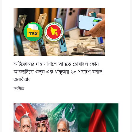
স্মার্টফোনের দাম নাগালে আনতে মোবাইল ফোন
আমদানিতে শুল্ক এক ধাক্কায় ৬০ শতাংশ কমাল
এনবিআর
অর্থনীতি