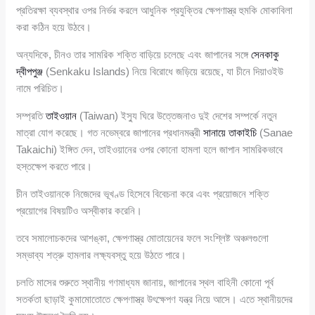
প্রতিরক্ষা ব্যবস্থার ওপর নির্ভর করলে আধুনিক প্রযুক্তির ক্ষেপণাস্ত্র হুমকি মোকাবিলা
করা কঠিন হয়ে উঠবে।
অন্যদিকে, চীনও তার সামরিক শক্তি বাড়িয়ে চলেছে এবং জাপানের সঙ্গে
সেনকাকু
দ্বীপপুঞ্জ
(Senkaku Islands) নিয়ে বিরোধে জড়িয়ে রয়েছে, যা চীনে দিয়াওইউ
নামে পরিচিত।
সম্প্রতি
তাইওয়ান
(Taiwan) ইস্যু ঘিরে উত্তেজনাও দুই দেশের সম্পর্কে নতুন
মাত্রা যোগ করেছে। গত নভেম্বরে জাপানের প্রধানমন্ত্রী
সানায়ে তাকাইচি
(Sanae
Takaichi) ইঙ্গিত দেন, তাইওয়ানের ওপর কোনো হামলা হলে জাপান সামরিকভাবে
হস্তক্ষেপ করতে পারে।
চীন তাইওয়ানকে নিজেদের ভূখণ্ড হিসেবে বিবেচনা করে এবং প্রয়োজনে শক্তি
প্রয়োগের বিষয়টিও অস্বীকার করেনি।
তবে সমালোচকদের আশঙ্কা, ক্ষেপণাস্ত্র মোতায়েনের ফলে সংশ্লিষ্ট অঞ্চলগুলো
সম্ভাব্য শত্রু হামলার লক্ষ্যবস্তু হয়ে উঠতে পারে।
চলতি মাসের শুরুতে স্থানীয় গণমাধ্যম জানায়, জাপানের স্থল বাহিনী কোনো পূর্ব
সতর্কতা ছাড়াই কুমামোতোতে ক্ষেপণাস্ত্র উৎক্ষেপণ যন্ত্র নিয়ে আসে। এতে স্থানীয়দের