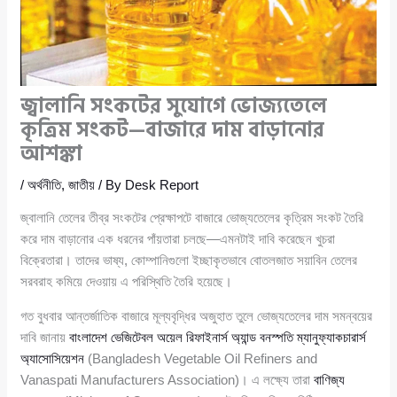
জ্বালানি সংকটের সুযোগে ভোজ্যতেলে
কৃত্রিম সংকট—বাজারে দাম বাড়ানোর
আশঙ্কা
/
অর্থনীতি
,
জাতীয়
/ By
Desk Report
জ্বালানি তেলের তীব্র সংকটের প্রেক্ষাপটে বাজারে ভোজ্যতেলের কৃত্রিম সংকট তৈরি
করে দাম বাড়ানোর এক ধরনের পাঁয়তারা চলছে—এমনটাই দাবি করেছেন খুচরা
বিক্রেতারা। তাদের ভাষ্য, কোম্পানিগুলো ইচ্ছাকৃতভাবে বোতলজাত সয়াবিন তেলের
সরবরাহ কমিয়ে দেওয়ায় এ পরিস্থিতি তৈরি হয়েছে।
গত বুধবার আন্তর্জাতিক বাজারে মূল্যবৃদ্ধির অজুহাত তুলে ভোজ্যতেলের দাম সমন্বয়ের
দাবি জানায়
বাংলাদেশ ভেজিটেবল অয়েল রিফাইনার্স অ্যান্ড বনস্পতি ম্যানুফ্যাকচারার্স
অ্যাসোসিয়েশন
(Bangladesh Vegetable Oil Refiners and
Vanaspati Manufacturers Association)। এ লক্ষ্যে তারা
বাণিজ্য