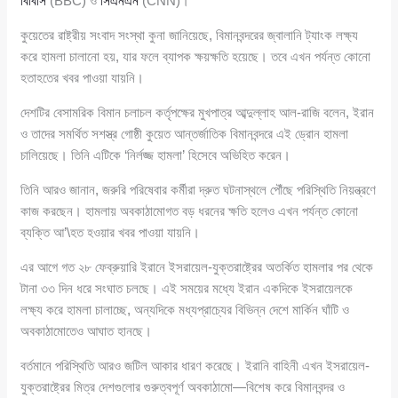
বিবিসি
(BBC) ও
সিএনএন
(CNN)।
কুয়েতের রাষ্ট্রীয় সংবাদ সংস্থা কুনা জানিয়েছে, বিমানবন্দরের জ্বালানি ট্যাংক লক্ষ্য
করে হামলা চালানো হয়, যার ফলে ব্যাপক ক্ষয়ক্ষতি হয়েছে। তবে এখন পর্যন্ত কোনো
হতাহতের খবর পাওয়া যায়নি।
দেশটির বেসামরিক বিমান চলাচল কর্তৃপক্ষের মুখপাত্র আব্দুল্লাহ আল-রাজি বলেন, ইরান
ও তাদের সমর্থিত সশস্ত্র গোষ্ঠী কুয়েত আন্তর্জাতিক বিমানবন্দরে এই ড্রোন হামলা
চালিয়েছে। তিনি এটিকে ‘নির্লজ্জ হামলা’ হিসেবে অভিহিত করেন।
তিনি আরও জানান, জরুরি পরিষেবার কর্মীরা দ্রুত ঘটনাস্থলে পৌঁছে পরিস্থিতি নিয়ন্ত্রণে
কাজ করছেন। হামলায় অবকাঠামোগত বড় ধরনের ক্ষতি হলেও এখন পর্যন্ত কোনো
ব্যক্তি আ’\হত হওয়ার খবর পাওয়া যায়নি।
এর আগে গত ২৮ ফেব্রুয়ারি ইরানে ইসরায়েল-যুক্তরাষ্ট্রের অতর্কিত হামলার পর থেকে
টানা ৩৩ দিন ধরে সংঘাত চলছে। এই সময়ের মধ্যে ইরান একদিকে ইসরায়েলকে
লক্ষ্য করে হামলা চালাচ্ছে, অন্যদিকে মধ্যপ্রাচ্যের বিভিন্ন দেশে মার্কিন ঘাঁটি ও
অবকাঠামোতেও আঘাত হানছে।
বর্তমানে পরিস্থিতি আরও জটিল আকার ধারণ করেছে। ইরানি বাহিনী এখন ইসরায়েল-
যুক্তরাষ্ট্রের মিত্র দেশগুলোর গুরুত্বপূর্ণ অবকাঠামো—বিশেষ করে বিমানবন্দর ও