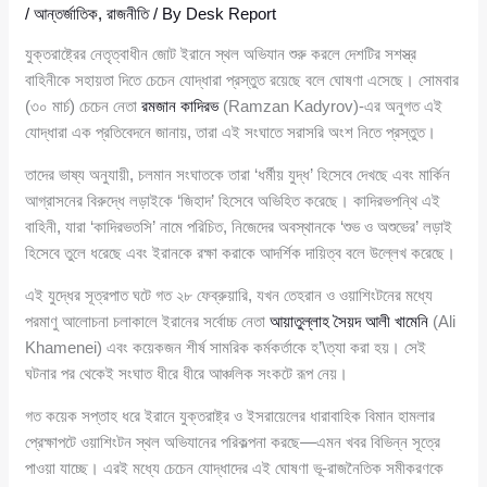
/
আন্তর্জাতিক
,
রাজনীতি
/ By
Desk Report
যুক্তরাষ্ট্রের নেতৃত্বাধীন জোট ইরানে স্থল অভিযান শুরু করলে দেশটির সশস্ত্র
বাহিনীকে সহায়তা দিতে চেচেন যোদ্ধারা প্রস্তুত রয়েছে বলে ঘোষণা এসেছে। সোমবার
(৩০ মার্চ) চেচেন নেতা
রমজান কাদিরভ
(Ramzan Kadyrov)-এর অনুগত এই
যোদ্ধারা এক প্রতিবেদনে জানায়, তারা এই সংঘাতে সরাসরি অংশ নিতে প্রস্তুত।
তাদের ভাষ্য অনুযায়ী, চলমান সংঘাতকে তারা ‘ধর্মীয় যুদ্ধ’ হিসেবে দেখছে এবং মার্কিন
আগ্রাসনের বিরুদ্ধে লড়াইকে ‘জিহাদ’ হিসেবে অভিহিত করেছে। কাদিরভপন্থি এই
বাহিনী, যারা ‘কাদিরভতসি’ নামে পরিচিত, নিজেদের অবস্থানকে ‘শুভ ও অশুভের’ লড়াই
হিসেবে তুলে ধরেছে এবং ইরানকে রক্ষা করাকে আদর্শিক দায়িত্ব বলে উল্লেখ করেছে।
এই যুদ্ধের সূত্রপাত ঘটে গত ২৮ ফেব্রুয়ারি, যখন তেহরান ও ওয়াশিংটনের মধ্যে
পরমাণু আলোচনা চলাকালে ইরানের সর্বোচ্চ নেতা
আয়াতুল্লাহ সৈয়দ আলী খামেনি
(Ali
Khamenei) এবং কয়েকজন শীর্ষ সামরিক কর্মকর্তাকে হ’\ত্যা করা হয়। সেই
ঘটনার পর থেকেই সংঘাত ধীরে ধীরে আঞ্চলিক সংকটে রূপ নেয়।
গত কয়েক সপ্তাহ ধরে ইরানে যুক্তরাষ্ট্র ও ইসরায়েলের ধারাবাহিক বিমান হামলার
প্রেক্ষাপটে ওয়াশিংটন স্থল অভিযানের পরিকল্পনা করছে—এমন খবর বিভিন্ন সূত্রে
পাওয়া যাচ্ছে। এরই মধ্যে চেচেন যোদ্ধাদের এই ঘোষণা ভূ-রাজনৈতিক সমীকরণকে