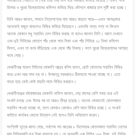
সমঝোতায় পৌঁছাতে না পেরে তারা দেড় মাস ধরে সরবরাহ কমিয়ে দিয়েছে। একই সঙ্গে
ডিলার ও খুচরা বিক্রেতাদের কমিশন কমিয়ে দিয়ে কৌশলে বাজারে চাপ সৃষ্টি করা হচ্ছে।
তিনি আরও জানান, সামনে নিত্যপণ্যের দাম আরও বাড়তে পারে—এমন আশঙ্কায়
অনেকেই মজুত থাকলেও বিক্রি কমিয়ে দিয়েছেন। এমনকি অন্য পণ্য না কিনলে
অনেক দোকান শুধু সয়াবিন তেল বিক্রি করছে না বলেও জানান তিনি। আগে যেখানে
এক-দুই লিটারের বোতলে পাঁচ থেকে সাত টাকা এবং পাঁচ লিটারে ২০ টাকা কমিশন
মিলত, এখন তা কমে দাঁড়িয়েছে এক থেকে পাঁচ টাকায়। ফলে খুচরা বিক্রেতাদের আগ্রহ
কমে গেছে।
কেরানীগঞ্জ মডেল টাউনের দোকানি আব্দুর রশিদ বলেন, ছোট বোতলের সয়াবিন বিক্রি
করে এখন আর লাভ হয় না। উপরন্তু সরবরাহও ঠিকমতো পাওয়া যাচ্ছে না। এতে
বাধ্য হয়ে কেউ কেউ বাড়তি দামে বিক্রি করছেন।
কেরানীগঞ্জের বউবাজারের দোকানি নাফিস জানান, দেড় মাসের বেশি সময় ধরে এই
সংকট চলছে এবং ঈদের পর তা আরও তীব্র হয়েছে। অনেক দোকানেই বোতলজাত
সয়াবিন পাওয়া যাচ্ছে না, ফলে কোথাও কোথাও বেশি দামে বিক্রি হচ্ছে। এ সংকট
কাটাতে কার্যকর কোনো উদ্যোগ নেই বলেও তিনি অভিযোগ করেন।
সংশ্লিষ্ট সূত্রে জানা গেছে, সর্বশেষ গত বছরের ৮ ডিসেম্বর বোতলজাত সয়াবিন তেলের
দাম লিটারপ্রতি ছয় টাকা বাড়ানো হয়। সে অনুযায়ী এক লিটার ১৯৫ টাকা, দুই লিটার