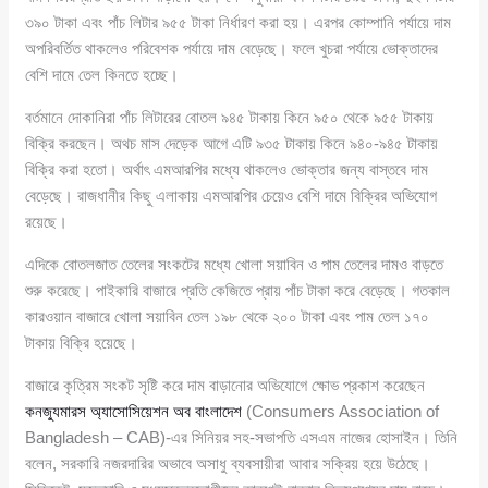
৩৯০ টাকা এবং পাঁচ লিটার ৯৫৫ টাকা নির্ধারণ করা হয়। এরপর কোম্পানি পর্যায়ে দাম
অপরিবর্তিত থাকলেও পরিবেশক পর্যায়ে দাম বেড়েছে। ফলে খুচরা পর্যায়ে ভোক্তাদের
বেশি দামে তেল কিনতে হচ্ছে।
বর্তমানে দোকানিরা পাঁচ লিটারের বোতল ৯৪৫ টাকায় কিনে ৯৫০ থেকে ৯৫৫ টাকায়
বিক্রি করছেন। অথচ মাস দেড়েক আগে এটি ৯৩৫ টাকায় কিনে ৯৪০-৯৪৫ টাকায়
বিক্রি করা হতো। অর্থাৎ এমআরপির মধ্যে থাকলেও ভোক্তার জন্য বাস্তবে দাম
বেড়েছে। রাজধানীর কিছু এলাকায় এমআরপির চেয়েও বেশি দামে বিক্রির অভিযোগ
রয়েছে।
এদিকে বোতলজাত তেলের সংকটের মধ্যে খোলা সয়াবিন ও পাম তেলের দামও বাড়তে
শুরু করেছে। পাইকারি বাজারে প্রতি কেজিতে প্রায় পাঁচ টাকা করে বেড়েছে। গতকাল
কারওয়ান বাজারে খোলা সয়াবিন তেল ১৯৮ থেকে ২০০ টাকা এবং পাম তেল ১৭০
টাকায় বিক্রি হয়েছে।
বাজারে কৃত্রিম সংকট সৃষ্টি করে দাম বাড়ানোর অভিযোগে ক্ষোভ প্রকাশ করেছেন
কনজ্যুমারস অ্যাসোসিয়েশন অব বাংলাদেশ
(Consumers Association of
Bangladesh – CAB)-এর সিনিয়র সহ-সভাপতি এসএম নাজের হোসাইন। তিনি
বলেন, সরকারি নজরদারির অভাবে অসাধু ব্যবসায়ীরা আবার সক্রিয় হয়ে উঠেছে।