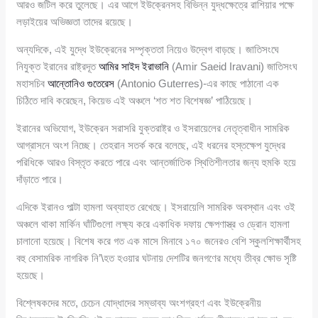
আরও জটিল করে তুলেছে। এর আগে ইউক্রেনসহ বিভিন্ন যুদ্ধক্ষেত্রে রাশিয়ার পক্ষে
লড়াইয়ের অভিজ্ঞতা তাদের রয়েছে।
অন্যদিকে, এই যুদ্ধে ইউক্রেনের সম্পৃক্ততা নিয়েও উদ্বেগ বাড়ছে। জাতিসংঘে
নিযুক্ত ইরানের রাষ্ট্রদূত
আমির সাইদ ইরাভানি
(Amir Saeid Iravani) জাতিসংঘ
মহাসচিব
আন্তোনিও গুতেরেস
(Antonio Guterres)-এর কাছে পাঠানো এক
চিঠিতে দাবি করেছেন, কিয়েভ এই অঞ্চলে ‘শত শত বিশেষজ্ঞ’ পাঠিয়েছে।
ইরানের অভিযোগ, ইউক্রেন সরাসরি যুক্তরাষ্ট্র ও ইসরায়েলের নেতৃত্বাধীন সামরিক
আগ্রাসনে অংশ নিচ্ছে। তেহরান সতর্ক করে বলেছে, এই ধরনের হস্তক্ষেপ যুদ্ধের
পরিধিকে আরও বিস্তৃত করতে পারে এবং আন্তর্জাতিক স্থিতিশীলতার জন্য হুমকি হয়ে
দাঁড়াতে পারে।
এদিকে ইরানও পাল্টা হামলা অব্যাহত রেখেছে। ইসরায়েলি সামরিক অবস্থান এবং ওই
অঞ্চলে থাকা মার্কিন ঘাঁটিগুলো লক্ষ্য করে একাধিক দফায় ক্ষেপণাস্ত্র ও ড্রোন হামলা
চালানো হয়েছে। বিশেষ করে গত এক মাসে মিনাবে ১৭০ জনেরও বেশি স্কুলশিক্ষার্থীসহ
বহু বেসামরিক নাগরিক নি’\হত হওয়ার ঘটনায় দেশটির জনগণের মধ্যে তীব্র ক্ষোভ সৃষ্টি
হয়েছে।
বিশ্লেষকদের মতে, চেচেন যোদ্ধাদের সম্ভাব্য অংশগ্রহণ এবং ইউক্রেনীয়