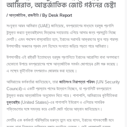
আমিরাত, আন্তর্জাতিক জোট গঠনের চেষ্টা
/
আন্তর্জাতিক
,
রাজনীতি
/ By
Desk Report
সংযুক্ত আরব আমিরাত (UAE) জানিয়েছে, বলপ্রয়োগের মাধ্যমে হরমুজ প্রণালি
উন্মুক্ত করতে যুক্তরাষ্ট্রসহ মিত্রদের সহায়তায় এগিয়ে আসার জন্য প্রস্তুতি নিচ্ছে
দেশটি। এমন পদক্ষেপ বাস্তবায়িত হলে, ইরানের সরাসরি আক্রমণের মুখে পড়ে পারস্য
উপসাগরীয় অঞ্চলের প্রথম দেশ হিসেবে সংঘাতে জড়িয়ে পড়তে পারে আমিরাত।
উপসাগরীয় এই রাষ্ট্রটি ইতোমধ্যে হরমুজ প্রণালিতে ইরানের আরোপিত বাধা অপসারণে
যেকোনো উপায়ে বলপ্রয়োগের পক্ষে আন্তর্জাতিক সমর্থন জোগাড়ের চেষ্টা শুরু করেছে।
এ লক্ষ্যে কূটনৈতিক তৎপরতাও জোরদার করা হয়েছে।
আমিরাতের কর্মকর্তারা জানিয়েছেন, তারা
জাতিসংঘ নিরাপত্তা পরিষদ
(UN Security
Council)-এ একটি প্রস্তাব পাসের উদ্যোগ নিচ্ছেন, যা প্রণালিটি বলপ্রয়োগে
উন্মুক্ত করার আন্তর্জাতিক অনুমোদন দিতে পারে। পাশাপাশি, আমিরাতের কূটনীতিকরা
যুক্তরাষ্ট্র
(United States)-এর পাশাপাশি ইউরোপ ও এশিয়ার সামরিক
শক্তিগুলোর সঙ্গে সমন্বয় করে একটি জোট গঠনের আহ্বান জানিয়েছেন।
দেশটির এক কর্মকর্তা পরিস্থিতির গুরুত্ব তুলে ধরে বলেন, ইরানের শাসকগোষ্ঠী মনে
করছে তারা নিজেদের অস্তিত্ব রক্ষার লড়াইয়ে নেমেছে। সেই প্রেক্ষাপটে হরমুজ