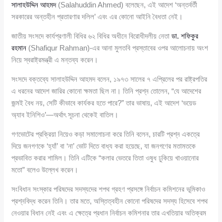
সালাহউদ্দিন আহমদ
(Salahuddin Ahmed) বলেছেন, এই আদেশ ‘অন্তর্বর্তী
সরকারের অন্তহীন প্রতারণার দলিল’ এবং এর কোনো আইনি বৈধতা নেই।
জাতীয় সংসদে কার্যপ্রণালী বিধির ৬২ বিধির অধীনে বিরোধীদলীয় নেতা
ডা. শফিকুর
রহমান
(Shafiqur Rahman)-এর আনা মুলতবি প্রস্তাবের ওপর আলোচনায় অংশ
নিয়ে স্বরাষ্ট্রমন্ত্রী এ মন্তব্য করেন।
সংসদে বক্তব্যে সালাহউদ্দিন আহমদ বলেন, ১৯৭৩ সালের ৭ এপ্রিলের পর রাষ্ট্রপতির
এ ধরনের আদেশ জারির কোনো ক্ষমতা ছিল না। তিনি প্রশ্ন তোলেন, “যে আদেশের
জন্মই বৈধ নয়, সেটি কীভাবে কার্যকর হতে পারে?” তার ভাষায়, এই আদেশ ‘ভয়েড
অ্যাব ইনিশিও’—অর্থাৎ সূচনা থেকেই বাতিল।
গণভোটের প্রক্রিয়া নিয়েও কড়া সমালোচনা করে তিনি বলেন, চারটি প্রশ্ন একত্রে
দিয়ে জনগণকে ‘হ্যাঁ’ বা ‘না’ ভোট দিতে বাধ্য করা হয়েছে, যা জনগণের মতামতকে
প্রভাবিত করার শামিল। তিনি এটিকে “কলার ভেতরে তিতা ওষুধ ঢুকিয়ে খাওয়ানোর
মতো” বলেও উল্লেখ করেন।
সংবিধান সংস্কার পরিষদের সদস্যদের শপথ গ্রহণ প্রসঙ্গে নির্বাচন কমিশনের ভূমিকাও
প্রশ্নবিদ্ধ করেন তিনি। তার মতে, অস্তিত্বহীন কোনো পরিষদের সদস্য হিসেবে শপথ
নেওয়ার বিধান নেই এবং এ ক্ষেত্রে প্রধান নির্বাচন কমিশনার তার এখতিয়ার অতিক্রম