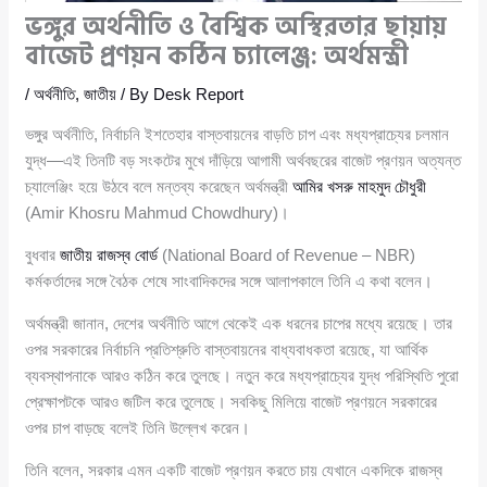
ভঙ্গুর অর্থনীতি ও বৈশ্বিক অস্থিরতার ছায়ায়
বাজেট প্রণয়ন কঠিন চ্যালেঞ্জ: অর্থমন্ত্রী
/
অর্থনীতি
,
জাতীয়
/ By
Desk Report
ভঙ্গুর অর্থনীতি, নির্বাচনি ইশতেহার বাস্তবায়নের বাড়তি চাপ এবং মধ্যপ্রাচ্যের চলমান
যুদ্ধ—এই তিনটি বড় সংকটের মুখে দাঁড়িয়ে আগামী অর্থবছরের বাজেট প্রণয়ন অত্যন্ত
চ্যালেঞ্জিং হয়ে উঠবে বলে মন্তব্য করেছেন অর্থমন্ত্রী
আমির খসরু মাহমুদ চৌধুরী
(Amir Khosru Mahmud Chowdhury)।
বুধবার
জাতীয় রাজস্ব বোর্ড
(National Board of Revenue – NBR)
কর্মকর্তাদের সঙ্গে বৈঠক শেষে সাংবাদিকদের সঙ্গে আলাপকালে তিনি এ কথা বলেন।
অর্থমন্ত্রী জানান, দেশের অর্থনীতি আগে থেকেই এক ধরনের চাপের মধ্যে রয়েছে। তার
ওপর সরকারের নির্বাচনি প্রতিশ্রুতি বাস্তবায়নের বাধ্যবাধকতা রয়েছে, যা আর্থিক
ব্যবস্থাপনাকে আরও কঠিন করে তুলছে। নতুন করে মধ্যপ্রাচ্যের যুদ্ধ পরিস্থিতি পুরো
প্রেক্ষাপটকে আরও জটিল করে তুলেছে। সবকিছু মিলিয়ে বাজেট প্রণয়নে সরকারের
ওপর চাপ বাড়ছে বলেই তিনি উল্লেখ করেন।
তিনি বলেন, সরকার এমন একটি বাজেট প্রণয়ন করতে চায় যেখানে একদিকে রাজস্ব