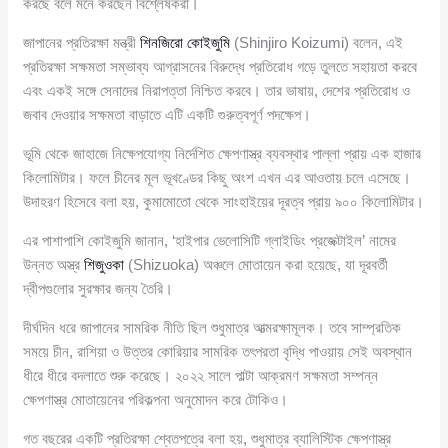
করছে বলে মনে করছেন বিশ্লেষকরা।
জাপানের প্রতিরক্ষা মন্ত্রী
শিনজিরো কোইজুমি
(Shinjiro Koizumi) বলেন, এই
প্রতিরক্ষা সক্ষমতা সম্ভাব্য আগ্রাসনের বিরুদ্ধে প্রতিরোধ গড়ে তুলতে সহায়তা করবে
এবং একই সঙ্গে সেনাদের নিরাপত্তা নিশ্চিত করবে। তার ভাষায়, দেশের প্রতিরোধ ও
জবাব দেওয়ার সক্ষমতা বাড়াতে এটি একটি গুরুত্বপূর্ণ পদক্ষেপ।
ভূমি থেকে জাহাজে নিক্ষেপযোগ্য নির্দেশিত ক্ষেপণাস্ত্র ব্যবস্থার পাল্লা প্রায় এক হাজার
কিলোমিটার। ফলে চীনের মূল ভূখণ্ডের কিছু অংশ এখন এর আওতায় চলে এসেছে।
উদাহরণ হিসেবে বলা হয়, কুমামোতো থেকে সাংহাইয়ের দূরত্ব প্রায় ৯০০ কিলোমিটার।
এর পাশাপাশি কোইজুমি জানান, ‘হাইপার ভেলোসিটি গ্লাইডিং প্রজেক্টাইল’ নামের
উন্নত অস্ত্র
শিজুওকা
(Shizuoka) অঞ্চলে মোতায়েন করা হয়েছে, যা দূরবর্তী
দ্বীপগুলোর সুরক্ষার জন্য তৈরি।
দীর্ঘদিন ধরে জাপানের সামরিক নীতি ছিল শুধুমাত্র আত্মরক্ষামূলক। তবে সাম্প্রতিক
সময়ে চীন, রাশিয়া ও উত্তর কোরিয়ার সামরিক তৎপরতা বৃদ্ধি পাওয়ায় সেই অবস্থান
ধীরে ধীরে বদলাতে শুরু করেছে। ২০২২ সালে পাল্টা আক্রমণ সক্ষমতা সম্পন্ন
ক্ষেপণাস্ত্র মোতায়েনের পরিকল্পনা অনুমোদন করে টোকিও।
গত বছরের একটি প্রতিরক্ষা শ্বেতপত্রে বলা হয়, শুধুমাত্র ব্যালিস্টিক ক্ষেপণাস্ত্র