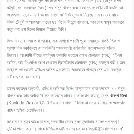
ঢাকা মহানগর গোয়েন্দা পুলিশের জিজ্ঞাসাবাদে থাকা লে. জেনারেল (অব.) মাসুদ উদ্দিন
চৌধুরী, লে. জেনারেল (অব.) শেখ মামুন খালেদ এবং বরখাস্ত লেফটেন্যান্ট কর্নেল মো.
আফজাল নাছের এ দাবি করেছেন বলে সংশ্লিষ্ট সূত্র জানিয়েছে। এর মধ্যে মাসুদ
উদ্দিন চৌধুরী ও আফজাল নাছের ছয় দিনের রিমান্ডে রয়েছেন, আর শেখ মামুন খালেদকে
নতুন করে ছয় দিনের রিমান্ডে নিয়েছে ডিবি।
জিজ্ঞাসাবাদের সময় তারা জানান, এক-এগারো পরবর্তী পুরো সময়জুড়ে রাজনৈতিক ও
প্রশাসনিক কার্যক্রমে সেনাবাহিনীর প্রভাবশালী কর্মকর্তারা প্রত্যক্ষভাবে জড়িত
ছিলেন। আওয়ামী লীগের কার্যক্রম তদারকি করতেন মেজর জেনারেল (অব.) এটিএম
আমিন, আর বিএনপির অংশ দেখতেন ব্রিগেডিয়ার জেনারেল (অব.) ফজলুল বারী। তবে
কিছুদিন পর থেকেই এটিএম আমিন এককভাবে সমন্বয়ের দায়িত্ব নেন এবং ফজলুল
বারীর ভূমিকা কমে যায়।
তাদের বক্তব্য অনুযায়ী, এটিএম আমিনের নির্দেশ বাস্তবায়নে কাজ করতেন শেখ মামুন
খালেদ এবং তার অধীনে ছিলেন আফজাল নাছের। অভিযোগ রয়েছে, বেগম
খালেদা জিয়া
(Khaleda Zia)-কে ইউনাইটেড হাসপাতালে চিকিৎসা না দেওয়ার পেছনেও আফজাল
নাছের ভূমিকা রেখেছিলেন।
জিজ্ঞাসাবাদ সূত্র আরও জানায়, তৎকালীন মেজর সুলতানুজ্জামান সালেহ গুরুত্বপূর্ণ
ভূমিকা পালন করেন। তাকে ডিজিএফআইতে সংযুক্ত করে ‘জয়েন্ট ইন্টারোগেশন সেল’-