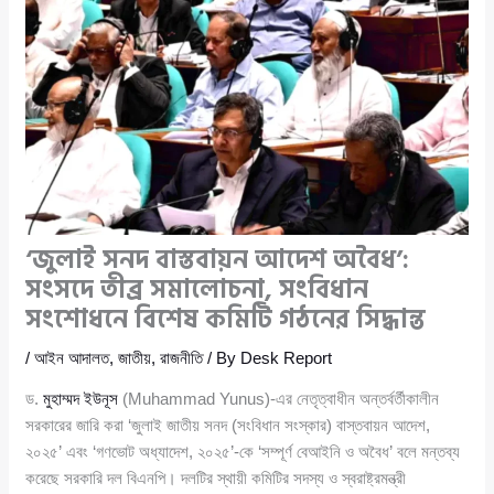
‘জুলাই সনদ বাস্তবায়ন আদেশ অবৈধ’:
সংসদে তীব্র সমালোচনা, সংবিধান
সংশোধনে বিশেষ কমিটি গঠনের সিদ্ধান্ত
/
আইন আদালত
,
জাতীয়
,
রাজনীতি
/ By
Desk Report
ড.
মুহাম্মদ ইউনূস
(Muhammad Yunus)-এর নেতৃত্বাধীন অন্তর্বর্তীকালীন
সরকারের জারি করা ‘জুলাই জাতীয় সনদ (সংবিধান সংস্কার) বাস্তবায়ন আদেশ,
২০২৫’ এবং ‘গণভোট অধ্যাদেশ, ২০২৫’-কে ‘সম্পূর্ণ বেআইনি ও অবৈধ’ বলে মন্তব্য
করেছে সরকারি দল বিএনপি। দলটির স্থায়ী কমিটির সদস্য ও স্বরাষ্ট্রমন্ত্রী