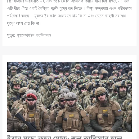
বিশেষজ্ঞদের উপস্থিতি এই সংঘাতকে কেবল আঞ্চলিক পর্যায়ে সীমাবদ্ধ রাখছে না; বরং
এটি ধীরে ধীরে একটি বৈশ্বিক প্রক্সি যুদ্ধে রূপ নিচ্ছে। বিশ্ব সম্প্রদায় এখন গভীরভাবে
পর্যবেক্ষণ করছে—যুক্তরাষ্ট্র স্থল অভিযানে যায় কি না এবং চেচেন বাহিনী সরাসরি
যুদ্ধে অংশ নেয় কি না।
সূত্র: প্যালেস্টাইন করনিকলস