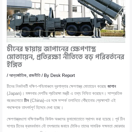
চীনের ছায়ায় জাপানের ক্ষেপণাস্ত্র
মোতায়েন, প্রতিরক্ষা নীতিতে বড় পরিবর্তনের
ইঙ্গিত
/
আন্তর্জাতিক
,
রাজনীতি
/ By
Desk Report
চীনের নিকটবর্তী দক্ষিণ-পশ্চিমাঞ্চলে দূরপাল্লার ক্ষেপণাস্ত্র মোতায়েন করেছে
জাপান
(Japan)। মঙ্গলবার দেশটির প্রতিরক্ষা মন্ত্রী এ তথ্য নিশ্চিত করেছেন। সাম্প্রতিক
বছরগুলোতে
চীন
(China)-এর সঙ্গে সম্পর্ক তলানিতে পৌঁছানোর প্রেক্ষাপটে এই
পদক্ষেপকে তাৎপর্যপূর্ণ হিসেবে দেখা হচ্ছে।
ক্ষেপণাস্ত্রগুলো দক্ষিণাঞ্চলীয় কিউশু অঞ্চলের কুমামোতোতে স্থাপন করা হয়েছে। পূর্ব চীন
সাগরে চীনের ক্রমবর্ধমান নৌ তৎপরতার জবাবে টোকিও তাদের সামরিক সক্ষমতা জোরদার