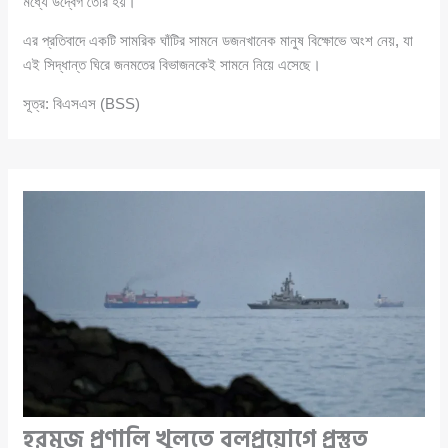
মধ্যে উদ্বেগ তৈরি হয়।
এর প্রতিবাদে একটি সামরিক ঘাঁটির সামনে ডজনখানেক মানুষ বিক্ষোভে অংশ নেয়, যা
এই সিদ্ধান্ত ঘিরে জনমতের বিভাজনকেই সামনে নিয়ে এসেছে।
সূত্র: বিএসএস (BSS)
হরমুজ প্রণালি খুলতে বলপ্রয়োগে প্রস্তুত