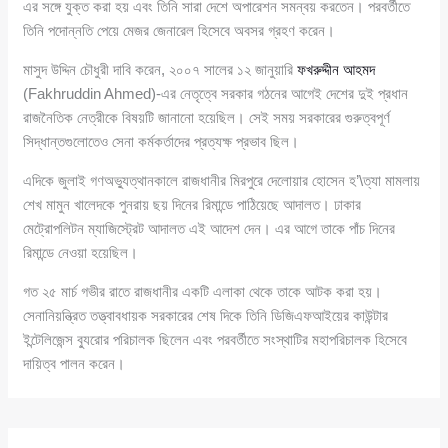
এর সঙ্গে যুক্ত করা হয় এবং তিনি সারা দেশে অপারেশন সমন্বয় করতেন। পরবর্তীতে
তিনি পদোন্নতি পেয়ে মেজর জেনারেল হিসেবে অবসর গ্রহণ করেন।
মাসুদ উদ্দিন চৌধুরী দাবি করেন, ২০০৭ সালের ১২ জানুয়ারি
ফখরুদ্দীন আহমদ
(Fakhruddin Ahmed)-এর নেতৃত্বে সরকার গঠনের আগেই দেশের দুই প্রধান
রাজনৈতিক নেত্রীকে বিষয়টি জানানো হয়েছিল। সেই সময় সরকারের গুরুত্বপূর্ণ
সিদ্ধান্তগুলোতেও সেনা কর্মকর্তাদের প্রত্যক্ষ প্রভাব ছিল।
এদিকে জুলাই গণঅভ্যুত্থানকালে রাজধানীর মিরপুরে দেলোয়ার হোসেন হ’\ত্যা মামলায়
শেখ মামুন খালেদকে পুনরায় ছয় দিনের রিমান্ডে পাঠিয়েছে আদালত। ঢাকার
মেট্রোপলিটন ম্যাজিস্ট্রেট আদালত এই আদেশ দেন। এর আগে তাকে পাঁচ দিনের
রিমান্ডে নেওয়া হয়েছিল।
গত ২৫ মার্চ গভীর রাতে রাজধানীর একটি এলাকা থেকে তাকে আটক করা হয়।
সেনানিয়ন্ত্রিত তত্ত্বাবধায়ক সরকারের শেষ দিকে তিনি ডিজিএফআইয়ের কাউন্টার
ইন্টেলিজেন্স ব্যুরোর পরিচালক ছিলেন এবং পরবর্তীতে সংস্থাটির মহাপরিচালক হিসেবে
দায়িত্ব পালন করেন।