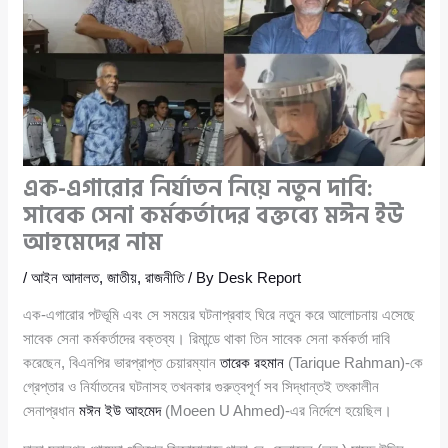
এক-এগারোর নির্যাতন নিয়ে নতুন দাবি:
সাবেক সেনা কর্মকর্তাদের বক্তব্যে মঈন ইউ
আহমেদের নাম
/
আইন আদালত
,
জাতীয়
,
রাজনীতি
/ By
Desk Report
এক-এগারোর পটভূমি এবং সে সময়ের ঘটনাপ্রবাহ ঘিরে নতুন করে আলোচনায় এসেছে
সাবেক সেনা কর্মকর্তাদের বক্তব্য। রিমান্ডে থাকা তিন সাবেক সেনা কর্মকর্তা দাবি
করেছেন, বিএনপির ভারপ্রাপ্ত চেয়ারম্যান
তারেক রহমান
(Tarique Rahman)-কে
গ্রেপ্তার ও নির্যাতনের ঘটনাসহ তখনকার গুরুত্বপূর্ণ সব সিদ্ধান্তই তৎকালীন
সেনাপ্রধান
মঈন ইউ আহমেদ
(Moeen U Ahmed)-এর নির্দেশে হয়েছিল।