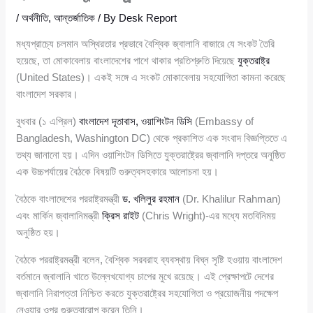
/
অর্থনীতি
,
আন্তর্জাতিক
/ By
Desk Report
মধ্যপ্রাচ্যে চলমান অস্থিরতার প্রভাবে বৈশ্বিক জ্বালানি বাজারে যে সংকট তৈরি
হয়েছে, তা মোকাবেলায় বাংলাদেশের পাশে থাকার প্রতিশ্রুতি দিয়েছে
যুক্তরাষ্ট্র
(United States)। একই সঙ্গে এ সংকট মোকাবেলায় সহযোগিতা কামনা করেছে
বাংলাদেশ সরকার।
বুধবার (১ এপ্রিল)
বাংলাদেশ দূতাবাস, ওয়াশিংটন ডিসি
(Embassy of
Bangladesh, Washington DC) থেকে প্রকাশিত এক সংবাদ বিজ্ঞপ্তিতে এ
তথ্য জানানো হয়। এদিন ওয়াশিংটন ডিসিতে যুক্তরাষ্ট্রের জ্বালানি দপ্তরে অনুষ্ঠিত
এক উচ্চপর্যায়ের বৈঠকে বিষয়টি গুরুত্বসহকারে আলোচনা হয়।
বৈঠকে বাংলাদেশের পররাষ্ট্রমন্ত্রী
ড. খলিলুর রহমান
(Dr. Khalilur Rahman)
এবং মার্কিন জ্বালানিমন্ত্রী
ক্রিস রাইট
(Chris Wright)-এর মধ্যে মতবিনিময়
অনুষ্ঠিত হয়।
বৈঠকে পররাষ্ট্রমন্ত্রী বলেন, বৈশ্বিক সরবরাহ ব্যবস্থায় বিঘ্ন সৃষ্টি হওয়ায় বাংলাদেশ
বর্তমানে জ্বালানি খাতে উল্লেখযোগ্য চাপের মুখে রয়েছে। এই প্রেক্ষাপটে দেশের
জ্বালানি নিরাপত্তা নিশ্চিত করতে যুক্তরাষ্ট্রের সহযোগিতা ও প্রয়োজনীয় পদক্ষেপ
নেওয়ার ওপর গুরুত্বারোপ করেন তিনি।