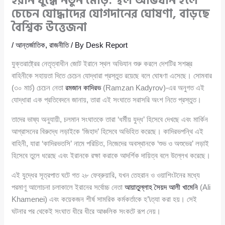
ইরান যুদ্ধে নতুন মোড়: স্থল অভিযান হলে
চেচেন যোদ্ধাদের যোগদানের ঘোষণা, বাড়ছে
বৈশ্বিক উত্তেজনা
/
আন্তর্জাতিক
,
রাজনীতি
/ By
Desk Report
যুক্তরাষ্ট্রের নেতৃত্বাধীন জোট ইরানে স্থল অভিযান শুরু করলে দেশটির সশস্ত্র
বাহিনীকে সহায়তা দিতে চেচেন যোদ্ধারা প্রস্তুত রয়েছে বলে ঘোষণা এসেছে। সোমবার
(৩০ মার্চ) চেচেন নেতা
রমজান কাদিরভ
(Ramzan Kadyrov)-এর অনুগত এই
যোদ্ধারা এক প্রতিবেদনে জানায়, তারা এই সংঘাতে সরাসরি অংশ নিতে প্রস্তুত।
তাদের ভাষ্য অনুযায়ী, চলমান সংঘাতকে তারা ‘ধর্মীয় যুদ্ধ’ হিসেবে দেখছে এবং মার্কিন
আগ্রাসনের বিরুদ্ধে লড়াইকে ‘জিহাদ’ হিসেবে অভিহিত করেছে। কাদিরভপন্থি এই
বাহিনী, যারা ‘কাদিরভতসি’ নামে পরিচিত, নিজেদের অবস্থানকে ‘শুভ ও অশুভের’ লড়াই
হিসেবে তুলে ধরেছে এবং ইরানকে রক্ষা করাকে আদর্শিক দায়িত্ব বলে উল্লেখ করেছে।
এই যুদ্ধের সূত্রপাত ঘটে গত ২৮ ফেব্রুয়ারি, যখন তেহরান ও ওয়াশিংটনের মধ্যে
পরমাণু আলোচনা চলাকালে ইরানের সর্বোচ্চ নেতা
আয়াতুল্লাহ সৈয়দ আলী খামেনি
(Ali
Khamenei) এবং কয়েকজন শীর্ষ সামরিক কর্মকর্তাকে হ’\ত্যা করা হয়। সেই
ঘটনার পর থেকেই সংঘাত ধীরে ধীরে আঞ্চলিক সংকটে রূপ নেয়।