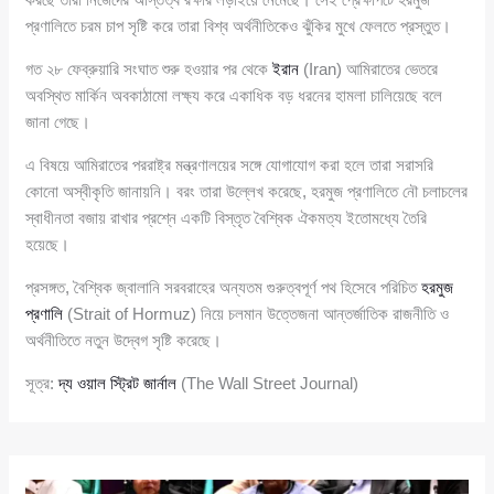
প্রণালিতে চরম চাপ সৃষ্টি করে তারা বিশ্ব অর্থনীতিকেও ঝুঁকির মুখে ফেলতে প্রস্তুত।
গত ২৮ ফেব্রুয়ারি সংঘাত শুরু হওয়ার পর থেকে
ইরান
(Iran) আমিরাতের ভেতরে
অবস্থিত মার্কিন অবকাঠামো লক্ষ্য করে একাধিক বড় ধরনের হামলা চালিয়েছে বলে
জানা গেছে।
এ বিষয়ে আমিরাতের পররাষ্ট্র মন্ত্রণালয়ের সঙ্গে যোগাযোগ করা হলে তারা সরাসরি
কোনো অস্বীকৃতি জানায়নি। বরং তারা উল্লেখ করেছে, হরমুজ প্রণালিতে নৌ চলাচলের
স্বাধীনতা বজায় রাখার প্রশ্নে একটি বিস্তৃত বৈশ্বিক ঐকমত্য ইতোমধ্যে তৈরি
হয়েছে।
প্রসঙ্গত, বৈশ্বিক জ্বালানি সরবরাহের অন্যতম গুরুত্বপূর্ণ পথ হিসেবে পরিচিত
হরমুজ
প্রণালি
(Strait of Hormuz) নিয়ে চলমান উত্তেজনা আন্তর্জাতিক রাজনীতি ও
অর্থনীতিতে নতুন উদ্বেগ সৃষ্টি করেছে।
সূত্র:
দ্য ওয়াল স্ট্রিট জার্নাল
(The Wall Street Journal)