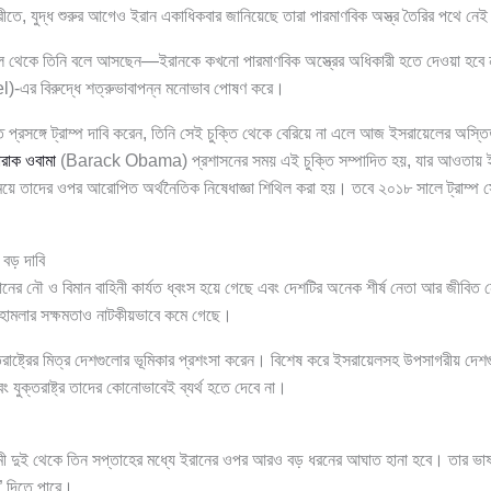
বিপরীতে, যুদ্ধ শুরুর আগেও ইরান একাধিকবার জানিয়েছে তারা পারমাণবিক অস্ত্র তৈরির পথে নে
ল থেকে তিনি বলে আসছেন—ইরানকে কখনো পারমাণবিক অস্ত্রের অধিকারী হতে দেওয়া হবে ন
l)-এর বিরুদ্ধে শত্রুভাবাপন্ন মনোভাব পোষণ করে।
 প্রসঙ্গে ট্রাম্প দাবি করেন, তিনি সেই চুক্তি থেকে বেরিয়ে না এলে আজ ইসরায়েলের অস্ত
ারাক ওবামা
(Barack Obama) প্রশাসনের সময় এই চুক্তি সম্পাদিত হয়, যার আওতায় ইর
য়ে তাদের ওপর আরোপিত অর্থনৈতিক নিষেধাজ্ঞা শিথিল করা হয়। তবে ২০১৮ সালে ট্রাম্প সেই 
 বড় দাবি
ানের নৌ ও বিমান বাহিনী কার্যত ধ্বংস হয়ে গেছে এবং দেশটির অনেক শীর্ষ নেতা আর জীবিত 
োন হামলার সক্ষমতাও নাটকীয়ভাবে কমে গেছে।
্তরাষ্ট্রের মিত্র দেশগুলোর ভূমিকার প্রশংসা করেন। বিশেষ করে ইসরায়েলসহ উপসাগরীয় দেশ
যুক্তরাষ্ট্র তাদের কোনোভাবেই ব্যর্থ হতে দেবে না।
ামী দুই থেকে তিন সপ্তাহের মধ্যে ইরানের ওপর আরও বড় ধরনের আঘাত হানা হবে। তার ভাষায়,
ে” দিতে পারে।