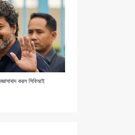
িজ্ঞাসাবাদ করল সিবিআই