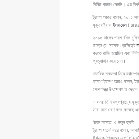
নির্দিষ্ট প্রমাণ দেননি। এর 
ট্রাম্প আরও বলেন, ২০১৫ সা
যুক্তরাষ্ট্র ও
ইসরায়েল
(Israe
২০১৫ সালের পারমাণবিক চুক্তি
উল্লেখ্য, সাবেক প্রেসিডেন্ট
ব
করতে রাজি হয়েছিল এবং বিনিম
প্রত্যাহার করে নেন।
সামরিক সক্ষমতা নিয়ে ট্রাম্পের
ভাষণে ট্রাম্প আরও বলেন, ইর
ক্ষেপণাস্ত্র উৎক্ষেপণ ও ড্র
এ সময় তিনি মধ্যপ্রাচ্যে যুক
তারা অসাধারণ কাজ করেছে এবং 
‘চরম আঘাত’ ও নতুন হুমকি
ট্রাম্প সতর্ক করে বলেন, আগ
ইরানকে “প্রস্তর যুগে ফিরিয়