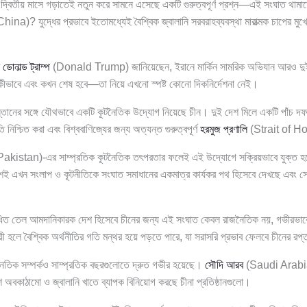
্ধ দ্বিতীয় মাসে গড়াতেই নতুন করে সামনে এসেছে একটি গুরুত্বপূর্ণ প্রশ্ন—এই সংঘাত থামা
hina)? যুদ্ধের প্রভাবে ইতোমধ্যেই বৈশ্বিক জ্বালানি সরবরাহব্যবস্থা মারাত্মক চাপের ম
ট
ডোনাল্ড ট্রাম্প
(Donald Trump) জানিয়েছেন, ইরানে মার্কিন সামরিক অভিযান আরও দুই
কীভাবে এবং কখন শেষ হবে—তা নিয়ে এখনো স্পষ্ট কোনো দিকনির্দেশনা নেই।
্তানের সঙ্গে যৌথভাবে একটি কূটনৈতিক উদ্যোগ নিয়েছে চীন। দুই দেশ মিলে একটি পাঁচ দফা 
রতি নিশ্চিত করা এবং বিশ্ববাণিজ্যের জন্য অত্যন্ত গুরুত্বপূর্ণ
হরমুজ প্রণালি
(Strait of Hor
akistan)-এর সাম্প্রতিক কূটনৈতিক তৎপরতার ফলেই এই উদ্যোগে সক্রিয়ভাবে যুক্ত হয়েছ
েশই এখন সংলাপ ও কূটনীতিকে সংঘাত সমাধানের একমাত্র কার্যকর পথ হিসেবে দেখছে এবং সেই ল
িত তেল আমদানিকারক দেশ হিসেবে চীনের জন্য এই সংঘাত কেবল রাজনৈতিক নয়, গভীরভাবে 
ায়ী হলে বৈশ্বিক অর্থনীতির গতি মন্থর হয়ে পড়তে পারে, যা সরাসরি প্রভাব ফেলবে চীনের রপ্ত
র্থনৈতিক সম্পর্কও সাম্প্রতিক বছরগুলোতে দ্রুত গভীর হয়েছে।
সৌদি আরব
(Saudi Arabia)
 অবকাঠামো ও জ্বালানি খাতে ব্যাপক বিনিয়োগ করছে চীনা প্রতিষ্ঠানগুলো।