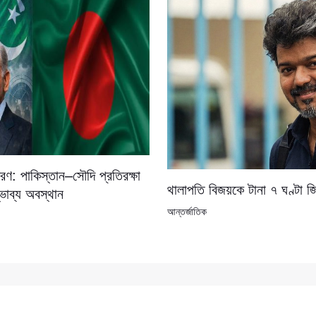
ণ: পাকিস্তান–সৌদি প্রতিরক্ষা
থালাপতি বিজয়কে টানা ৭ ঘণ্টা জ
্ভাব্য অবস্থান
আন্তর্জাতিক