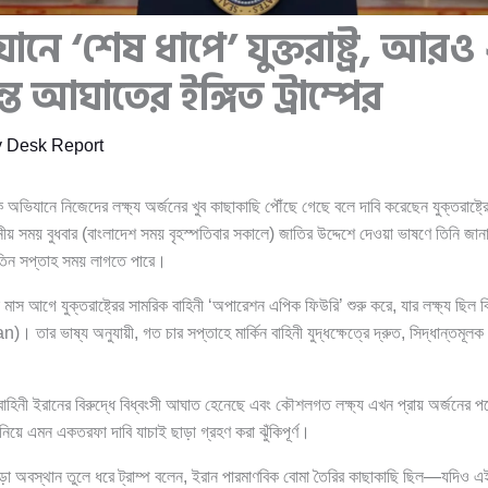
নে ‘শেষ ধাপে’ যুক্তরাষ্ট্র, আর
ান্ত আঘাতের ইঙ্গিত ট্রাম্পের
y
Desk Report
 অভিযানে নিজেদের লক্ষ্য অর্জনের খুব কাছাকাছি পৌঁছে গেছে বলে দাবি করেছেন যুক্তরাষ্ট্রে
য় বুধবার (বাংলাদেশ সময় বৃহস্পতিবার সকালে) জাতির উদ্দেশে দেওয়া ভাষণে তিনি জানান, 
িন সপ্তাহ সময় লাগতে পারে।
 মাস আগে যুক্তরাষ্ট্রের সামরিক বাহিনী ‘অপারেশন এপিক ফিউরি’ শুরু করে, যার লক্ষ্য ছিল বিশ
n)। তার ভাষ্য অনুযায়ী, গত চার সপ্তাহে মার্কিন বাহিনী যুদ্ধক্ষেত্রে দ্রুত, সিদ্ধান্তমূ
ের বাহিনী ইরানের বিরুদ্ধে বিধ্বংসী আঘাত হেনেছে এবং কৌশলগত লক্ষ্য এখন প্রায় অর্জনের প
 নিয়ে এমন একতরফা দাবি যাচাই ছাড়া গ্রহণ করা ঝুঁকিপূর্ণ।
া অবস্থান তুলে ধরে ট্রাম্প বলেন, ইরান পারমাণবিক বোমা তৈরির কাছাকাছি ছিল—যদিও এই