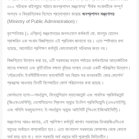
৩০০ সচিবকে থাইল্যান্ড পাঠাবে জনপ্রশাসন মন্ত্রণালয়’ শীর্ষক সংবাদটিকে সম্পূর্ণ
অসত্য ও বিভ্রান্তিকর হিসেবে প্রত্যাখ্যান করেছে
জনপ্রশাসন মন্ত্রণালয়
(Ministry of Public Administration)।
বৃহস্পতিবার (২ এপ্রিল) মন্ত্রণালয়ের জনসংযোগ কর্মকর্তা মো. মানসুর হোসেন
স্বাক্ষরিত এক সংবাদ বিজ্ঞপ্তিতে এই প্রতিবাদ জানানো হয়। এতে স্পষ্টভাবে বলা
হয়েছে, আলোচিত প্রশিক্ষণ কর্মসূচি কোনোভাবেই সচিবদের জন্য নয়।
বিজ্ঞপ্তিতে উল্লেখ করা হয়, এটি সরকারের মধ্যম পর্যায়ের কর্মকর্তাদের আন্তর্জাতিক
মানের সক্ষমতা এবং কূটনৈতিক দক্ষতা বৃদ্ধির লক্ষ্যে নেওয়া একটি পরিকল্পিত উদ্যোগ।
‘স্ট্রেংদেনিং ইনস্টিটিউশনাল ক্যাপাসিটি অব বিয়াম ফর কনডাকটিং কোর কোর্সেস’
প্রকল্পের আওতায় তিনটি বিশেষায়িত কোর্স পরিচালনার কথা রয়েছে।
কোর্সগুলো হলো—গভর্ন্যান্স, ফিন্যান্সিয়াল ম্যানেজমেন্ট এবং পাবলিক প্রকিউরমেন্ট
(জিএফএমপিপি); নেগোসিয়েশন স্কিলস অ্যান্ড ইংলিশ প্রফিসিয়েন্সি (এনএসইপি);
এবং পলিসি ফরম্যুলেশন: ই-গভর্ন্যান্স অ্যান্ড আইসিটি (পিএফ:ইজিআইসিটি)।
মন্ত্রণালয় আরও জানায়, এই প্রশিক্ষণ কর্মসূচি জাপান সরকারের ডিআরজিএসিএফ
ফান্ডের অর্থায়নে বাস্তবায়িত হবে। এতে বাংলাদেশ সরকারের কোষাগার থেকে কোনো
অর্থ ব্যয় হবে না। ফলে সরকারি অর্থ খরচের দাবি পুরোপুরি ভিত্তিহীন।