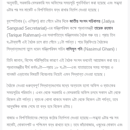
অনুযায়ী, সরকারি-বেসরকারি সব অফিসের সময়সূচি পুনর্নির্ধারণ করা হয়েছে এবং সন্ধ্যা
৬টার পর সব মার্কেট ও বিপণিবিতান বন্ধ রাখার নির্দেশ দেওয়া হয়েছে।
বৃহস্পতিবার (২ এপ্রিল) রাত পৌনে ৯টার দিকে
জাতীয় সংসদ সচিবালয়
(Jatiya
Sangsad Secretariat)-এর মন্ত্রিপরিষদ কক্ষে প্রধানমন্ত্রী
তারেক রহমান
(Tarique Rahman)-এর সভাপতিত্বে মন্ত্রিসভার বৈঠক শুরু হয়। প্রায় তিন
ঘণ্টাব্যাপী এই বৈঠক চলে রাত পৌনে ১১টা পর্যন্ত। পরে ব্রিফিংয়ে বৈঠকের
সিদ্ধান্তগুলো তুলে ধরেন মন্ত্রিপরিষদ সচিব
নাসিমুল গনি
(Nasimul Ghani)।
তিনি জানান, বিশেষ পরিস্থিতির কারণে এই বৈঠক সংসদ ভবনেই আয়োজন করা হয়।
প্রধানমন্ত্রীর দীর্ঘ কর্মঘণ্টা—প্রায় ১৮ ঘণ্টা—এবং যাতায়াতের সময় সাশ্রয় ও
যানজট এড়ানোর বিষয়টি বিবেচনায় নিয়েই এমন সিদ্ধান্ত নেওয়া হয়েছে।
বৈঠকে নেওয়া গুরুত্বপূর্ণ সিদ্ধান্তগুলোর মধ্যে অন্যতম হলো অফিস ও ব্যাংকের
সময়সূচির পরিবর্তন। এখন থেকে সরকারি ও বেসরকারি অফিস চলবে সকাল ৯টা থেকে
বিকেল ৪টা পর্যন্ত। ব্যাংক খোলা থাকবে সকাল ৯টা থেকে বিকেল ৩টা পর্যন্ত, তবে
আনুষঙ্গিক কাজ শেষে তা বন্ধ হবে বিকেল ৪টায়।
বাজার ও বিপণিবিতানের ক্ষেত্রে কঠোর নির্দেশনা দেওয়া হয়েছে—সন্ধ্যা ৬টার পর সব
মার্কেট, দোকানপাট ও শপিংমল বন্ধ রাখতে হবে। তবে কাঁচাবাজার, ওষুধের দোকান এবং