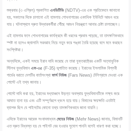
শুক্রবার (৩ এপ্রিল) প্রকাশিত
এনডিটিভি
(NDTV)-এর এক প্রতিবেদনে জানানো
হয়, সকালের দিকে চালানো এই হামলায় শোধনাগারের একাধিক ইউনিটে আগুন ধরে
যায়। ঘটনাস্থলে দ্রুত উদ্ধারকর্মীরা পৌঁছে আগুন নিয়ন্ত্রণে আনার চেষ্টা চালাচ্ছেন।
এই হামলার ফলে শোধনাগারের কার্যক্রমে কী ধরনের প্রভাব পড়েছে, তা তাৎক্ষণিকভাবে
স্পষ্ট না হলেও জ্বালানি সরবরাহ নিয়ে নতুন করে শঙ্কা তৈরি হয়েছে বলে মনে করছেন
সংশ্লিষ্টরা।
অন্যদিকে, একই সময়ে ইরান দাবি করেছে যে তারা যুক্তরাষ্ট্রের একটি অত্যাধুনিক
স্টিলথ যুদ্ধবিমান
এফ-৩৫
(F-35) ভূপাতিত করেছে। ইরানের ইসলামিক বিপ্লবী
গার্ডের বরাতে দেশটির বার্তাসংস্থা
ফার্স নিউজ
(Fars News) টেলিগ্রামে দেওয়া এক
পোস্টে এই তথ্য জানায়।
পোস্টে দাবি করা হয়, ইরানের মধ্যাঞ্চলে উড়ন্ত অবস্থায় যুদ্ধবিমানটিকে লক্ষ্য করে
আঘাত হানা হয় এবং এটি সম্পূর্ণরূপে ধ্বংস হয়ে যায়। বিমানের ক্ষয়ক্ষতি এতটাই
ব্যাপক ছিল যে পাইলটের কোনো তথ্য তাৎক্ষণিকভাবে জানা যায়নি।
এদিকে ইরানের আরেক সংবাদমাধ্যম
মেহের নিউজ
(Mehr News) জানায়, বিমানটি
এত দ্রুত বিধ্বস্ত হয় যে পাইলট বের হওয়ার সুযোগ পাননি বলেই ধারণা করা হচ্ছে।