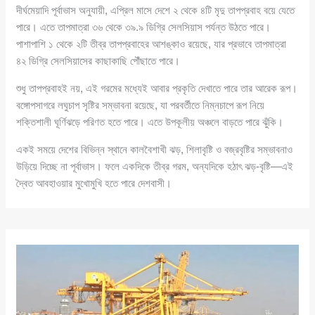
দীর্ঘমেয়াদি পূর্বাভাস অনুযায়ী, এপ্রিল মাসে দেশে ২ থেকে ৪টি মৃদু তাপপ্রবাহ বয়ে যেতে
পারে। এতে তাপমাত্রা ৩৬ থেকে ৩৯.৯ ডিগ্রি সেলসিয়াস পর্যন্ত উঠতে পারে।
পাশাপাশি ১ থেকে ২টি তীব্র তাপপ্রবাহের আশঙ্কাও রয়েছে, যার প্রভাবে তাপমাত্রা
৪২ ডিগ্রি সেলসিয়াসের কাছাকাছি পৌঁছাতে পারে।
শুধু তাপপ্রবাহই নয়, এই গরমের মধ্যেই আবার প্রকৃতি দেখাতে পারে তার আরেক রূপ।
বঙ্গোপসাগরে লঘুচাপ সৃষ্টির সম্ভাবনা রয়েছে, যা পরবর্তীতে নিম্নচাপে রূপ নিয়ে
শক্তিশালী ঘূর্ণিঝড়ে পরিণত হতে পারে। এতে উপকূলীয় অঞ্চলে বাড়তে পারে ঝুঁকি।
একই সময়ে দেশের বিভিন্ন স্থানে কালবৈশাখী ঝড়, শিলাবৃষ্টি ও বজ্রবৃষ্টির সম্ভাবনাও
উড়িয়ে দিচ্ছে না পূর্বাভাস। ফলে একদিকে তীব্র গরম, অন্যদিকে হঠাৎ ঝড়-বৃষ্টি—এই
দ্বৈত আবহাওয়ার মুখোমুখি হতে পারে দেশবাসী।