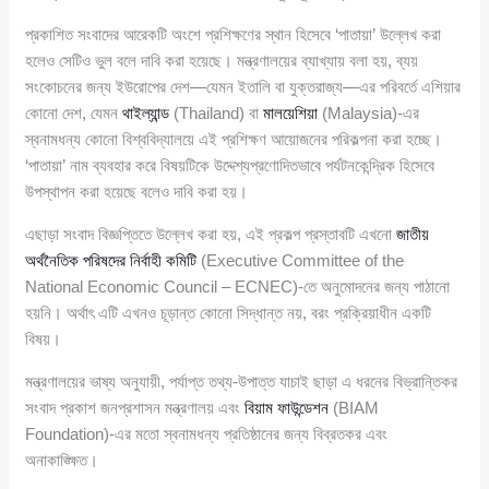
প্রকাশিত সংবাদের আরেকটি অংশে প্রশিক্ষণের স্থান হিসেবে ‘পাতায়া’ উল্লেখ করা
হলেও সেটিও ভুল বলে দাবি করা হয়েছে। মন্ত্রণালয়ের ব্যাখ্যায় বলা হয়, ব্যয়
সংকোচনের জন্য ইউরোপের দেশ—যেমন ইতালি বা যুক্তরাজ্য—এর পরিবর্তে এশিয়ার
কোনো দেশ, যেমন
থাইল্যান্ড
(Thailand) বা
মালয়েশিয়া
(Malaysia)-এর
স্বনামধন্য কোনো বিশ্ববিদ্যালয়ে এই প্রশিক্ষণ আয়োজনের পরিকল্পনা করা হচ্ছে।
‘পাতায়া’ নাম ব্যবহার করে বিষয়টিকে উদ্দেশ্যপ্রণোদিতভাবে পর্যটনকেন্দ্রিক হিসেবে
উপস্থাপন করা হয়েছে বলেও দাবি করা হয়।
এছাড়া সংবাদ বিজ্ঞপ্তিতে উল্লেখ করা হয়, এই প্রকল্প প্রস্তাবটি এখনো
জাতীয়
অর্থনৈতিক পরিষদের নির্বাহী কমিটি
(Executive Committee of the
National Economic Council – ECNEC)-তে অনুমোদনের জন্য পাঠানো
হয়নি। অর্থাৎ এটি এখনও চূড়ান্ত কোনো সিদ্ধান্ত নয়, বরং প্রক্রিয়াধীন একটি
বিষয়।
মন্ত্রণালয়ের ভাষ্য অনুযায়ী, পর্যাপ্ত তথ্য-উপাত্ত যাচাই ছাড়া এ ধরনের বিভ্রান্তিকর
সংবাদ প্রকাশ জনপ্রশাসন মন্ত্রণালয় এবং
বিয়াম ফাউন্ডেশন
(BIAM
Foundation)-এর মতো স্বনামধন্য প্রতিষ্ঠানের জন্য বিব্রতকর এবং
অনাকাঙ্ক্ষিত।