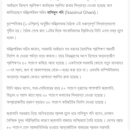
অর্থায়নে বিদেশে প্রশিক্ষণ কার্যক্রম স্থগিত রাখার সিদ্ধান্ত নেওয়া হয়েছে বলে
জানিয়েছেন মন্ত্রিপরিষদ সচিব
নাসিমুল গনি
(Nasimul Ghani)।
বৃহস্পতিবার (২ এপ্রিল) অনুষ্ঠিত মন্ত্রিসভার বৈঠকে এই গুরুত্বপূর্ণ সিদ্ধান্তগুলো
গৃহীত হয়। বৈঠক শেষে রাত ১২টার দিকে সাংবাদিকদের ব্রিফিংয়ে তিনি এসব তথ্য তুলে
ধরেন।
মন্ত্রিপরিষদ সচিব জানান, সরকারি অর্থায়নে সব ধরনের বৈদেশিক প্রশিক্ষণ পরবর্তী
নির্দেশ না দেওয়া পর্যন্ত বন্ধ থাকবে। ব্যয় নিয়ন্ত্রণের অংশ হিসেবে অভ্যন্তরীণ
প্রশিক্ষণও ৫০ শতাংশ কমিয়ে আনা হয়েছে। একইসঙ্গে সরকারি কোনো নতুন যানবাহন
—তা স্থল, জল বা আকাশপথের হোক—ক্রয় করা হবে না। এমনকি কম্পিউটারসহ
অন্যান্য সরঞ্জাম কেনাও আপাতত স্থগিত রাখা হয়েছে।
তিনি আরও বলেন, সভা-সেমিনারের ব্যয় ৫০ শতাংশ হ্রাসের পাশাপাশি জ্বালানি,
বিদ্যুৎ ও গ্যাস খাতে ব্যয় ৩০ শতাংশ কমানোর সিদ্ধান্ত নেওয়া হয়েছে।
অপ্রয়োজনীয় ভ্রমণ ব্যয়েও ৩০ শতাংশ কাটছাঁটের নির্দেশ দেওয়া হয়েছে।
জ্বালানি সরবরাহ নিয়ে অনিশ্চয়তার প্রসঙ্গ তুলে ধরে নাসিমুল গনি বলেন, চলমান
বৈশ্বিক যুদ্ধ পরিস্থিতির কারণে জ্বালানি বাজারে অস্থিরতা তৈরি হয়েছে। দেশের প্রায়
৮০ শতাংশ তেল আমদানিনির্ভর হওয়ায় আন্তর্জাতিক বাজারের প্রভাব সরাসরি