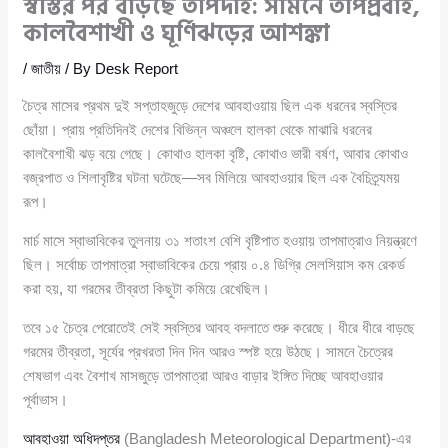
স্বস্তির পর বাড়ছে তাপদাহ: সামনে তাপপ্রবাহ,
কালবৈশাখী ও ঘূর্ণিঝড়ের আশঙ্কা
/
জাতীয়
/ By
Desk Report
চৈত্র মাসের প্রথম দুই সপ্তাহজুড়ে দেশের আবহাওয়ায় ছিল এক ধরনের স্বস্তির
ছোঁয়া। প্রায় প্রতিদিনই দেশের বিভিন্ন অঞ্চলে হালকা থেকে মাঝারি ধরনের
কালবৈশাখী ঝড় বয়ে গেছে। কোথাও হালকা বৃষ্টি, কোথাও ভারী বর্ষণ, আবার কোথাও
বজ্রপাত ও শিলাবৃষ্টির ঘটনা ঘটেছে—সব মিলিয়ে আবহাওয়ার ছিল এক বৈচিত্র্যময়
রূপ।
মার্চ মাসে স্বাভাবিকের তুলনায় ৩১ শতাংশ বেশি বৃষ্টিপাত হওয়ায় তাপমাত্রাও নিয়ন্ত্রণে
ছিল। সর্বোচ্চ তাপমাত্রা স্বাভাবিকের চেয়ে প্রায় ০.৪ ডিগ্রি সেলসিয়াস কম রেকর্ড
করা হয়, যা গরমের তীব্রতা কিছুটা কমিয়ে রেখেছিল।
তবে ১৫ চৈত্র পেরোতেই সেই স্বস্তির আবহ বদলাতে শুরু করেছে। ধীরে ধীরে বাড়ছে
গরমের তীব্রতা, সূর্যের প্রখরতা দিন দিন আরও স্পষ্ট হয়ে উঠছে। সামনে চৈত্রের
শেষভাগ এবং বৈশাখ মাসজুড়ে তাপমাত্রা আরও বাড়ার ইঙ্গিত দিচ্ছে আবহাওয়ার
পূর্বাভাস।
আবহাওয়া অধিদপ্তর
(Bangladesh Meteorological Department)-এর