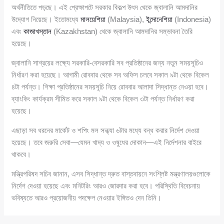
অর্থনীতিতে পড়ছে। এই প্রেক্ষাপটে সরকার বিকল্প উৎস থেকে জ্বালানি আমদানির
উদ্যোগ নিয়েছে। ইতোমধ্যে
মালয়েশিয়া
(Malaysia),
ইন্দোনেশিয়া
(Indonesia)
এবং
কাজাখস্তান
(Kazakhstan) থেকে জ্বালানি আমদানির সম্ভাবনা তৈরি
হয়েছে।
জ্বালানি সাশ্রয়ের লক্ষ্যে সরকারি-বেসরকারি সব প্রতিষ্ঠানের জন্য নতুন সময়সূচিও
নির্ধারণ করা হয়েছে। আগামী রোববার থেকে সব অফিস চলবে সকাল ৯টা থেকে বিকেল
৪টা পর্যন্ত। শিক্ষা প্রতিষ্ঠানের সময়সূচি নিয়ে রোববার আলাদা সিদ্ধান্ত নেওয়া হবে।
ব্যাংকিং কার্যক্রম সীমিত করে সকাল ৯টা থেকে বিকেল ৩টা পর্যন্ত নির্ধারণ করা
হয়েছে।
এছাড়া সব ধরনের মার্কেট ও শপিং মল সন্ধ্যা ৬টার মধ্যে বন্ধ করার নির্দেশ দেওয়া
হয়েছে। তবে জরুরি সেবা—যেমন খাদ্য ও ওষুধের দোকান—এই নির্দেশনার বাইরে
থাকবে।
মন্ত্রিপরিষদ সচিব জানান, এসব সিদ্ধান্ত দ্রুত বাস্তবায়নে সংশ্লিষ্ট মন্ত্রণালয়গুলোকে
নির্দেশ দেওয়া হয়েছে এবং মনিটরিং আরও জোরদার করা হবে। পরিস্থিতি বিবেচনায়
ভবিষ্যতে আরও প্রয়োজনীয় পদক্ষেপ নেওয়ার ইঙ্গিতও দেন তিনি।