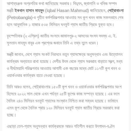
আশাব্যঞ্জক অগ্রগতির কথা জানিয়েছে সরকার। বিদ্যুৎ, জ্বালানি ও খনিজ সম্পদ
মন্ত্রী
ইকবাল হাসান মাহমুদ
(Iqbal Hasan Mahmud) জানিয়েছেন,
পেট্রোবাংলা
(Petrobangla)-র গৃহীত কর্মপরিকল্পনার আওতায় সব কূপ খনন কাজ সফলভাবে শেষ
হলে আনুমানিক ১ হাজার ৫৩৫ মিলিয়ন ঘনফুট গ্যাস জাতীয় গ্রিডে যুক্ত হবে।
বৃহস্পতিবার (২ এপ্রিল) জাতীয় সংসদে জামালপুর-২ আসনের সংসদ সদস্য এ. ই.
সুলতান মাহমুদ বাবুর এক প্রশ্নের জবাবে তিনি এ তথ্য তুলে ধরেন।
মন্ত্রী জানান, দেশে গ্যাস সংকট নিরসনে নতুন গ্যাসক্ষেত্র অনুসন্ধান এবং উত্তোলন
কার্যক্রম অব্যাহত রাখা হয়েছে। দেশীয় উৎস থেকে গ্যাস সরবরাহ বাড়াতে স্বল্প, মধ্য
ও দীর্ঘমেয়াদি পরিকল্পনার আওতায় আগামী এক বছরের মধ্যে মোট ১১৭টি কূপ খনন ও
ওয়ার্কওভার কার্যক্রম হাতে নেওয়া হয়েছে।
তিনি আরও বলেন, পেট্রোবাংলার ১৫০টি কূপ খনন ও ওয়ার্কওভার কর্মপরিকল্পনার অংশ
হিসেবে ২০২২ সাল থেকে এখন পর্যন্ত ২৫টি কূপের কাজ সম্পন্ন হয়েছে। এর ফলে
দৈনিক ২৪৩ মিলিয়ন ঘনফুট গ্যাসের সংস্থান নিশ্চিত করা সম্ভব হয়েছে। বর্তমানে
এসব কূপ থেকে দৈনিক প্রায় ১২০ মিলিয়ন ঘনফুট গ্যাস জাতীয় গ্রিডে সরবরাহ করা
হচ্ছে।
এছাড়া তেল-গ্যাস অনুসন্ধান কার্যক্রমকে আরও গতিশীল করতে উৎপাদন-বণ্টন