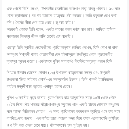
এক পোস্টে তিনি লেখেন, ‘ঈশ্বরদীর রাজনীতির অভিশাপ নাড়া বাবলু পরিবার। ৯৩ সাল
থেকে জ্বালাচ্ছে। নয় বার আমাকে হ’\ত্যার চেষ্টা করেছে। আমি ডকুমেন্ট রেখে কথা
বলি। ধৈর্যের সীমা শেষ হয়ে গেছে। ডু আর ডাই।’
আরেকটি পোস্টে তিনি বলেন, ‘একটা লাশের বদলে দশটা লাশ চাই। মাফিয়া হাসিনা
সরকারের বিরুদ্ধে জীবন বাজি রেখেই তো লড়েছি।’
এছাড়া তিনি স্থানীয় নেতাকর্মীদের প্রতি আহ্বান জানিয়ে লেখেন, তিনি দেশে না থাকা
অবস্থায় ঈশ্বরদী থানার নেতাকর্মীরা যেন ঘটনাস্থলে উপস্থিত থেকে প্রয়োজনীয়
ব্যবস্থা গ্রহণ করেন। একইসঙ্গে পুলিশ সম্পর্কেও বিতর্কিত মন্তব্য করেন তিনি।
নি’\হত ইমরান হোসেন সোহাগ (২৬) উপজেলা ছাত্রদলের সদস্য এবং ঈশ্বরদী
উপজেলা ‘জিয়া সাইবার ফোর্স’-এর সদস্যসচিব ছিলেন। তিনি পাকশী ইউনিয়নের
বাঘইল মন্নবীপাড়া গ্রামের এনামুল হকের ছেলে।
পুলিশ ও স্থানীয় সূত্র জানায়, বৃহস্পতিবার রাত আনুমানিক সাড়ে ১০টা থেকে পৌনে
১১টার দিকে পৌর শহরের সাঁড়াগোপালপুর স্কুলের পাশে একটি চায়ের দোকানে বন্ধুদের
সঙ্গে আড্ডা দিচ্ছিলেন সোহাগ। এ সময় প্রতিপক্ষের কয়েকজন ব্যক্তি এসে তার সঙ্গে
বাগবিতণ্ডায় জড়ায়। একপর্যায়ে তারা ধারালো অস্ত্র দিয়ে তাকে এলোপাতাড়ি কু’\পিয়ে
ও গু’\লি করে ফেলে রেখে যায়। ঘটনাস্থলেই তার মৃ’\ত্যু হয়।