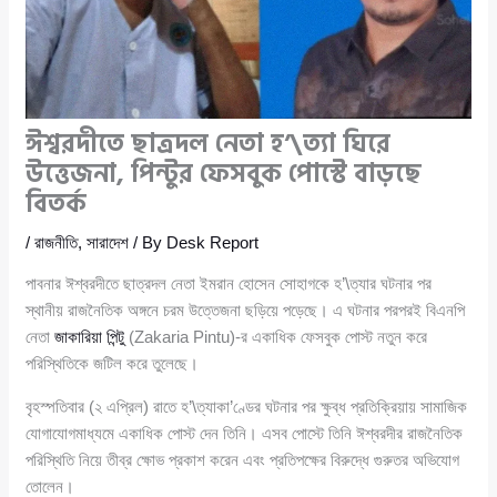
ঈশ্বরদীতে ছাত্রদল নেতা হ’\ত্যা ঘিরে
উত্তেজনা, পিন্টুর ফেসবুক পোস্টে বাড়ছে
বিতর্ক
/
রাজনীতি
,
সারাদেশ
/ By
Desk Report
পাবনার ঈশ্বরদীতে ছাত্রদল নেতা ইমরান হোসেন সোহাগকে হ’\ত্যার ঘটনার পর
স্থানীয় রাজনৈতিক অঙ্গনে চরম উত্তেজনা ছড়িয়ে পড়েছে। এ ঘটনার পরপরই বিএনপি
নেতা
জাকারিয়া পিন্টু
(Zakaria Pintu)-র একাধিক ফেসবুক পোস্ট নতুন করে
পরিস্থিতিকে জটিল করে তুলেছে।
বৃহস্পতিবার (২ এপ্রিল) রাতে হ’\ত্যাকা’ণ্ডের ঘটনার পর ক্ষুব্ধ প্রতিক্রিয়ায় সামাজিক
যোগাযোগমাধ্যমে একাধিক পোস্ট দেন তিনি। এসব পোস্টে তিনি ঈশ্বরদীর রাজনৈতিক
পরিস্থিতি নিয়ে তীব্র ক্ষোভ প্রকাশ করেন এবং প্রতিপক্ষের বিরুদ্ধে গুরুতর অভিযোগ
তোলেন।