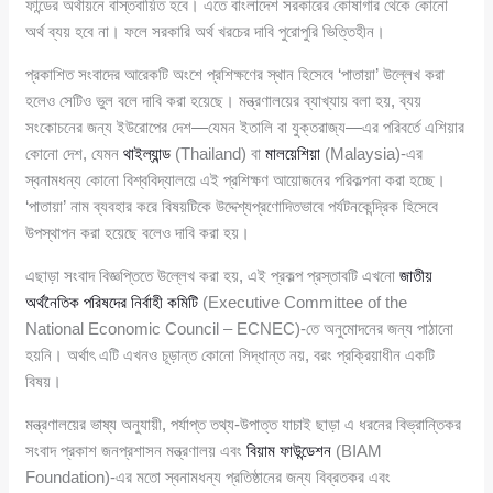
ফান্ডের অর্থায়নে বাস্তবায়িত হবে। এতে বাংলাদেশ সরকারের কোষাগার থেকে কোনো
অর্থ ব্যয় হবে না। ফলে সরকারি অর্থ খরচের দাবি পুরোপুরি ভিত্তিহীন।
প্রকাশিত সংবাদের আরেকটি অংশে প্রশিক্ষণের স্থান হিসেবে ‘পাতায়া’ উল্লেখ করা
হলেও সেটিও ভুল বলে দাবি করা হয়েছে। মন্ত্রণালয়ের ব্যাখ্যায় বলা হয়, ব্যয়
সংকোচনের জন্য ইউরোপের দেশ—যেমন ইতালি বা যুক্তরাজ্য—এর পরিবর্তে এশিয়ার
কোনো দেশ, যেমন
থাইল্যান্ড
(Thailand) বা
মালয়েশিয়া
(Malaysia)-এর
স্বনামধন্য কোনো বিশ্ববিদ্যালয়ে এই প্রশিক্ষণ আয়োজনের পরিকল্পনা করা হচ্ছে।
‘পাতায়া’ নাম ব্যবহার করে বিষয়টিকে উদ্দেশ্যপ্রণোদিতভাবে পর্যটনকেন্দ্রিক হিসেবে
উপস্থাপন করা হয়েছে বলেও দাবি করা হয়।
এছাড়া সংবাদ বিজ্ঞপ্তিতে উল্লেখ করা হয়, এই প্রকল্প প্রস্তাবটি এখনো
জাতীয়
অর্থনৈতিক পরিষদের নির্বাহী কমিটি
(Executive Committee of the
National Economic Council – ECNEC)-তে অনুমোদনের জন্য পাঠানো
হয়নি। অর্থাৎ এটি এখনও চূড়ান্ত কোনো সিদ্ধান্ত নয়, বরং প্রক্রিয়াধীন একটি
বিষয়।
মন্ত্রণালয়ের ভাষ্য অনুযায়ী, পর্যাপ্ত তথ্য-উপাত্ত যাচাই ছাড়া এ ধরনের বিভ্রান্তিকর
সংবাদ প্রকাশ জনপ্রশাসন মন্ত্রণালয় এবং
বিয়াম ফাউন্ডেশন
(BIAM
Foundation)-এর মতো স্বনামধন্য প্রতিষ্ঠানের জন্য বিব্রতকর এবং