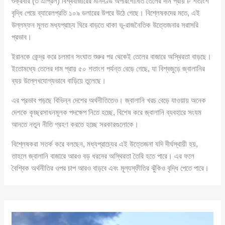
শুক্রবার (৩ এপ্রিল) বিশ্ববাজারের মানদণ্ড অপরিশোধিত তেলের দাম প্রায় ৮ শতাংশ
বৃদ্ধি পেয়ে ব্যারেলপ্রতি ১০৯ ডলারের উপরে উঠে গেছে। বিশ্লেষকদের মতে, এই
উল্লম্ফন মূলত মধ্যপ্রাচ্য ঘিরে বাড়তে থাকা ভূ-রাজনৈতিক উত্তেজনার সরাসরি
প্রভাব।
ইরানকে কেন্দ্র করে চলমান সংঘাত শুরুর পর থেকেই তেলের বাজারে অস্থিরতা বাড়ছে।
ইতোমধ্যে তেলের দাম প্রায় ৫০ শতাংশ পর্যন্ত বেড়ে গেছে, যা বিশ্বজুড়ে জ্বালানির
ব্যয় উল্লেখযোগ্যভাবে বাড়িয়ে তুলেছে।
এর প্রভাব পড়ছে বিভিন্ন দেশের অর্থনীতিতেও। জ্বালানি খরচ বেড়ে যাওয়ায় অনেক
দেশকে কৃচ্ছ্রসাধনমূলক পদক্ষেপ নিতে হচ্ছে, বিশেষ করে জ্বালানি ব্যবহারে সংযম
আনতে নতুন নীতি গ্রহণ করতে হচ্ছে সরকারগুলোকে।
বিশ্লেষকরা সতর্ক করে বলছেন, মধ্যপ্রাচ্যের এই উত্তেজনা যদি দীর্ঘস্থায়ী হয়,
তাহলে জ্বালানি বাজারে আরও বড় ধরনের অস্থিরতা তৈরি হতে পারে। এর ফলে
বৈশ্বিক অর্থনীতির ওপর চাপ আরও বাড়বে এবং মূল্যস্ফীতির ঝুঁকিও বৃদ্ধি পেতে পারে।