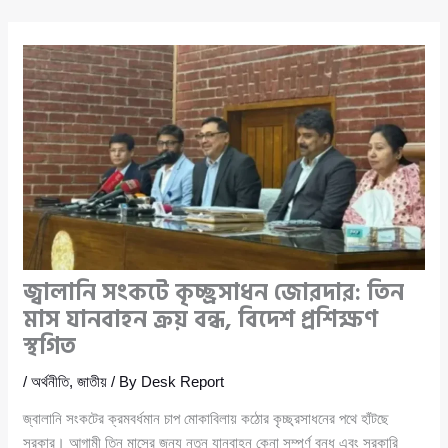
জ্বালানি সংকটে কৃচ্ছ্রসাধন জোরদার: তিন
মাস যানবাহন ক্রয় বন্ধ, বিদেশ প্রশিক্ষণ
স্থগিত
/
অর্থনীতি
,
জাতীয়
/ By
Desk Report
জ্বালানি সংকটের ক্রমবর্ধমান চাপ মোকাবিলায় কঠোর কৃচ্ছ্রসাধনের পথে হাঁটছে
সরকার। আগামী তিন মাসের জন্য নতুন যানবাহন কেনা সম্পূর্ণ বন্ধ এবং সরকারি