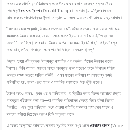
আহত এক মার্কিন যুদ্ধবিমানের ক্রুকে উদ্ধার করার দাবি করেছেন যুক্তরাষ্ট্রের
প্রেসিডেন্ট
ডোনাল্ড ট্রাম্প
(Donald Trump)। রোববার (৫ এপ্রিল) নিজের
সামাজিক যোগাযোগমাধ্যম ট্রুথ সোশ্যাল-এ দেওয়া এক পোস্টে তিনি এ তথ্য জানান।
ট্রাম্পের ভাষ্য অনুযায়ী, ইরানের ভেতরের একটি গভীর পার্বত্য এলাকা থেকে ওই ক্রু
সদস্যকে উদ্ধার করা হয়, যেখানে তাকে ধরতে ইরানের সামরিক বাহিনীও ব্যাপক
তল্লাশি চালাচ্ছিল। তার দাবি, উদ্ধার অভিযানের সময় ইরানি বাহিনী পাইলটের খুব
কাছাকাছি পৌঁছে গিয়েছিল, ফলে পরিস্থিতি ছিল অত্যন্ত ঝুঁকিপূর্ণ।
উদ্ধার হওয়া ওই ক্রুকে ‘অত্যন্ত সম্মানিত এক কর্নেল’ হিসেবে উল্লেখ করেন
ট্রাম্প। তিনি জানান, গুরুতর আহত অবস্থায় থাকা সত্ত্বেও তাকে নিরাপদে সরিয়ে
আনতে সক্ষম হয়েছে মার্কিন বাহিনী। এমন ধরনের অভিযান সাধারণত খুব কমই
পরিচালিত হয়, কারণ এতে মানুষ ও সামরিক সরঞ্জামের উচ্চ ঝুঁকি থাকে।
ট্রাম্প আরও বলেন, প্রথম ধাপের অভিযানের পর দ্বিতীয় দফায় দিনের আলোতে উদ্ধার
কার্যক্রম পরিচালনা করা হয়—যা সামরিক অভিযানের ক্ষেত্রে বিরল ঘটনা হিসেবে
বিবেচিত। এই পুরো অভিযানে অংশ নেওয়া বাহিনীর সদস্যরা অসাধারণ সাহস ও
দক্ষতার পরিচয় দিয়েছেন বলেও তিনি মন্তব্য করেন।
এ বিষয়ে বিস্তারিত জানাতে সোমবার স্থানীয় সময় দুপুর ১টায়
হোয়াইট হাউস
(White