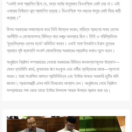
“একটা কথা প্রচলিত ছিল যে, অন্য ধর্মের মানুষজন বিএনপিকে ভোট দেয় না। এটা
এবারের নির্বাচনে ভুল প্রমাণিত হয়েছে। বিএনপিকে সব ধরনের মানুষ ভোট দিয়ে জয়ী
করেছে।”
বিগত সরকারের সমালোচনা করে তিনি উল্লেখ করেন, দায়িত্ব গ্রহণের সময় দেশের
অর্থনীতি ও যোগাযোগসহ বিভিন্ন খাত ভঙ্গুর অবস্থায় ছিল। তিনি এ পরিস্থিতিকে
‘যুদ্ধবিধ্বস্ত দেশের মতো’ অভিহিত করেন। একই সঙ্গে ইসরাইল-ইরান যুদ্ধের
প্রভাবে সৃষ্ট জ্বালানি সংকট মোকাবিলায় সরকারের প্রচেষ্টার কথাও তুলে ধরেন।
অনুষ্ঠানে খ্রিষ্টান সম্প্রদায়ের নেতারা সরকারের বিভিন্ন জনকল্যাণমূলক উদ্যোগ—
যেমন ফ্যামিলি কার্ড, কৃষকদের ঋণ মওকুফ এবং ধর্মীয় ব্যক্তিদের ভাতা—প্রশংসা
করেন। তারা সংরক্ষিত আসনে প্রতিনিধিত্ব এবং ইস্টার সানডে সরকারি ছুটির দাবি
জানান। প্রধানমন্ত্রী এসব দাবি বিবেচনার আশ্বাস দেন। অনুষ্ঠানের শেষে খ্রিষ্টান
সম্প্রদায়ের পক্ষ থেকে তাকে ইস্টার উপলক্ষে স্মারক উপহার প্রদান করা হয়।