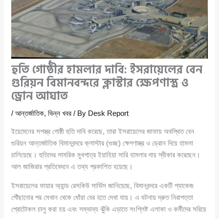
হুতি গোষ্ঠীর হামলার দাবি: ইসরায়েলের বেন
গুরিয়ন বিমানবন্দরে ক্লাস্টার ক্ষেপণাস্ত্র ও
ড্রোন আঘাত
/
আন্তর্জাতিক
,
ভিন্ন খবর
/ By
Desk Report
ইয়েমেনের সশস্ত্র গোষ্ঠী হুতি দাবি করেছে, তারা ইসরায়েলের জাফায় অবস্থিত বেন
গুরিয়ন আন্তর্জাতিক বিমানবন্দরে ক্লাস্টার (গুচ্ছ) ক্ষেপণাস্ত্র ও ড্রোন দিয়ে হামলা
চালিয়েছে। হুতিদের সামরিক মুখপাত্র ইয়াহিয়া সারি হামলার দায় স্বীকার করেছেন।
আল জাজিরার প্রতিবেদনে এ তথ্য প্রকাশিত হয়েছে।
ইসরায়েলের ফায়ার অ্যান্ড রেসকিউ সার্ভিস জানিয়েছে, বিমানবন্দরে একটি প্যাকেজ
পৌঁছানোর পর সেখান থেকে ধোঁয়া বের হতে দেখা যায়। এ ঘটনায় দ্রুত নিরাপত্তা
প্রোটোকল চালু করা হয় এবং সম্ভাব্য ঝুঁকি এড়াতে সংশ্লিষ্ট এলাকা ও কর্মীদের সরিয়ে