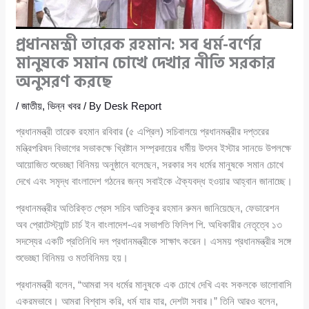
প্রধানমন্ত্রী তারেক রহমান: সব ধর্ম-বর্ণের
মানুষকে সমান চোখে দেখার নীতি সরকার
অনুসরণ করছে
/
জাতীয়
,
ভিন্ন খবর
/ By
Desk Report
প্রধানমন্ত্রী তারেক রহমান রবিবার (৫ এপ্রিল) সচিবালয়ে প্রধানমন্ত্রীর দপ্তরের
মন্ত্রিপরিষদ বিভাগের সভাকক্ষে খ্রিষ্টান সম্প্রদায়ের ধর্মীয় উৎসব ইস্টার সানডে উপলক্ষে
আয়োজিত শুভেচ্ছা বিনিময় অনুষ্ঠানে বলেছেন, সরকার সব ধর্মের মানুষকে সমান চোখে
দেখে এবং সমৃদ্ধ বাংলাদেশ গঠনের জন্য সবাইকে ঐক্যবদ্ধ হওয়ার আহ্বান জানাচ্ছে।
প্রধানমন্ত্রীর অতিরিক্ত প্রেস সচিব আতিকুর রহমান রুমন জানিয়েছেন, ফেডারেশন
অব প্রোটেস্ট্যান্ট চার্চ ইন বাংলাদেশ-এর সভাপতি ফিলিপ পি. অধিকারীর নেতৃত্বে ১৩
সদস্যের একটি প্রতিনিধি দল প্রধানমন্ত্রীকে সাক্ষাৎ করেন। এসময় প্রধানমন্ত্রীর সঙ্গে
শুভেচ্ছা বিনিময় ও মতবিনিময় হয়।
প্রধানমন্ত্রী বলেন, “আমরা সব ধর্মের মানুষকে এক চোখে দেখি এবং সকলকে ভালোবাসি
একরমভাবে। আমরা বিশ্বাস করি, ধর্ম যার যার, দেশটা সবার।” তিনি আরও বলেন,