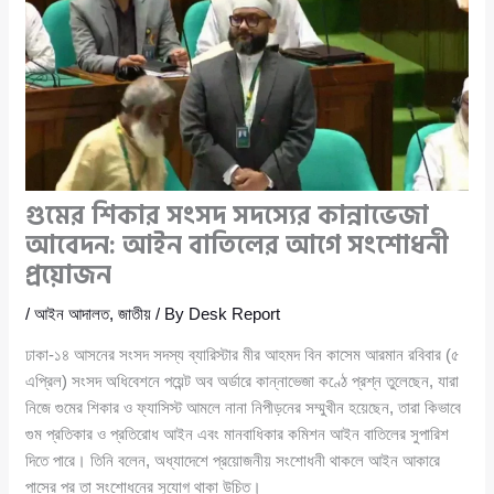
গুমের শিকার সংসদ সদস্যের কান্নাভেজা
আবেদন: আইন বাতিলের আগে সংশোধনী
প্রয়োজন
/
আইন আদালত
,
জাতীয়
/ By
Desk Report
ঢাকা-১৪ আসনের সংসদ সদস্য ব্যারিস্টার মীর আহমদ বিন কাসেম আরমান রবিবার (৫
এপ্রিল) সংসদ অধিবেশনে পয়েন্ট অব অর্ডারে কান্নাভেজা কণ্ঠে প্রশ্ন তুলেছেন, যারা
নিজে গুমের শিকার ও ফ্যাসিস্ট আমলে নানা নিপীড়নের সম্মুখীন হয়েছেন, তারা কিভাবে
গুম প্রতিকার ও প্রতিরোধ আইন এবং মানবাধিকার কমিশন আইন বাতিলের সুপারিশ
দিতে পারে। তিনি বলেন, অধ্যাদেশে প্রয়োজনীয় সংশোধনী থাকলে আইন আকারে
পাসের পর তা সংশোধনের সুযোগ থাকা উচিত।