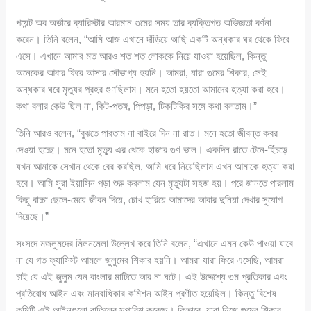
পয়েন্ট অব অর্ডারে ব্যারিস্টার আরমান গুমের সময় তার ব্যক্তিগত অভিজ্ঞতা বর্ণনা
করেন। তিনি বলেন, “আমি আজ এখানে দাঁড়িয়ে আছি একটি অন্ধকার ঘর থেকে ফিরে
এসে। এখানে আমার মত আরও শত শত লোককে নিয়ে যাওয়া হয়েছিল, কিন্তু
অনেকের আবার ফিরে আসার সৌভাগ্য হয়নি। আমরা, যারা গুমের শিকার, সেই
অন্ধকার ঘরে মৃত্যুর প্রহর গুণছিলাম। মনে হতো হয়তো আমাদের হত্যা করা হবে।
কথা বলার কেউ ছিল না, কিট-পতঙ্গ, পিপড়া, টিকটিকির সঙ্গে কথা বলতাম।”
তিনি আরও বলেন, “বুঝতে পারতাম না বাইরে দিন না রাত। মনে হতো জীবন্ত কবর
দেওয়া হচ্ছে। মনে হতো মৃত্যু এর থেকে হাজার গুণ ভাল। একদিন রাতে টেনে-হিঁচড়ে
যখন আমাকে সেখান থেকে বের করছিল, আমি ধরে নিয়েছিলাম এখন আমাকে হত্যা করা
হবে। আমি সুরা ইয়াসিন পড়া শুরু করলাম যেন মৃত্যুটা সহজ হয়। পরে জানতে পারলাম
কিছু বাচ্চা ছেলে-মেয়ে জীবন দিয়ে, চোখ হারিয়ে আমাদের আবার দুনিয়া দেখার সুযোগ
দিয়েছে।”
সংসদে মজলুমদের মিলনমেলা উল্লেখ করে তিনি বলেন, “এখানে এমন কেউ পাওয়া যাবে
না যে গত ফ্যাসিস্ট আমলে জুলুমের শিকার হয়নি। আমরা যারা ফিরে এসেছি, আমরা
চাই যে এই জুলুম যেন বাংলার মাটিতে আর না ঘটে। এই উদ্দেশ্যে গুম প্রতিকার এবং
প্রতিরোধ আইন এবং মানবাধিকার কমিশন আইন প্রণীত হয়েছিল। কিন্তু বিশেষ
কমিটি এই আইনগুলো বাতিলের সুপারিশ করেছে। কিভাবে, যারা নিজে গুমের শিকার,