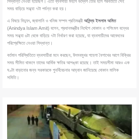
সিদ্ধান্ত নেওয়া হয়েছিল। এতে ব্যবসায়ী মহলে উদ্বেগ তৈরি হলে পরবর্তীতে সেই
সময় বাড়িয়ে সন্ধ্যা ৭টা পর্যন্ত করা হয়।
এ বিষয়ে বিদ্যুৎ, জ্বালানি ও খনিজ সম্পদ প্রতিমন্ত্রী
অনিন্দ্য ইসলাম অমিত
(Anindya Islam Amit) বলেন, প্রধানমন্ত্রীর নির্দেশে দোকান ও শপিংমল বন্ধের
সময় সন্ধ্যা ৬টা থেকে বাড়িয়ে ৭টা নির্ধারণ করা হয়েছে, যা ব্যবসায়ীদের আবেদনের
পরিপ্রেক্ষিতে নেওয়া সিদ্ধান্ত।
বর্তমান পরিস্থিতিতে ব্যবসায়ীরা মনে করছেন, উৎসবমুখর পহেলা বৈশাখের আগে বিক্রির
সময় সীমিত থাকলে তাদের আর্থিক ক্ষতির আশঙ্কা রয়েছে। তাই সময়সীমা আরও এক
ঘণ্টা বাড়ানোর জন্য সরকারকে পুনর্বিবেচনার আহ্বান জানিয়েছে দোকান মালিক
সমিতি।