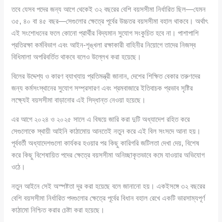
তবে যেসব পদের জন্য আগে থেকেই ৩২ বছরের বেশি বয়সসীমা নির্ধারিত ছিল—যেমন
৩৫, ৪০ বা ৪৫ বছর—সেগুলোর ক্ষেত্রে পূর্বের উচ্চতর বয়সসীমা বহাল থাকবে। অর্থাৎ
এই সংশোধনের ফলে কোনো প্রার্থীর বিদ্যমান সুযোগ সংকুচিত হবে না। পাশাপাশি
প্রতিরক্ষা কর্মবিভাগ এবং আইন-শৃঙ্খলা রক্ষাকারী বাহিনীর নিয়োগে তাদের নিজস্ব
বিধিমালা অপরিবর্তিত থাকবে বলেও উল্লেখ করা হয়েছে।
বিলের উদ্দেশ্য ও কারণ ব্যাখ্যায় প্রতিমন্ত্রী জানান, দেশের শিক্ষিত বেকার তরুণদের
জন্য কর্মসংস্থানের সুযোগ সম্প্রসারণ এবং শ্রমবাজারে ইতিবাচক প্রভাব সৃষ্টির
লক্ষ্যেই বয়সসীমা বাড়ানোর এই সিদ্ধান্ত নেওয়া হয়েছে।
এর আগে ২০২৪ ও ২০২৫ সালে এ বিষয়ে জারি করা দুটি অধ্যাদেশ রহিত করে
সেগুলোকে স্থায়ী আইনি কাঠামোয় আনতেই নতুন করে এই বিল সংসদে আনা হয়।
পূর্ববর্তী অধ্যাদেশগুলো কার্যকর হওয়ার পর কিছু কারিগরি জটিলতা দেখা দেয়, বিশেষ
করে কিছু বিশেষায়িত পদের ক্ষেত্রে বয়সসীমা অনিচ্ছাকৃতভাবে কমে যাওয়ার অভিযোগ
ওঠে।
নতুন আইনে সেই অস্পষ্টতা দূর করা হয়েছে বলে জানানো হয়। একইসঙ্গে ৩২ বছরের
বেশি বয়সসীমা নির্ধারিত পদগুলোর ক্ষেত্রে পূর্বের বিধান বহাল রেখে একটি ভারসাম্যপূর্ণ
কাঠামো নিশ্চিত করার চেষ্টা করা হয়েছে।