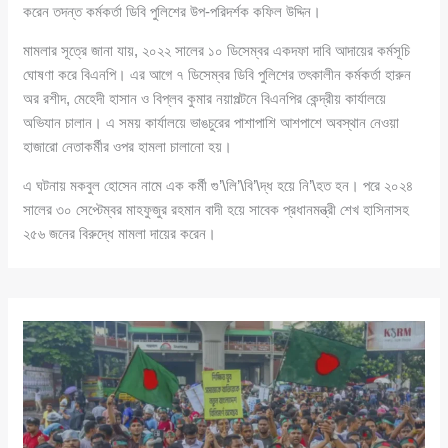
করেন তদন্ত কর্মকর্তা ডিবি পুলিশের উপ-পরিদর্শক কফিল উদ্দিন।
মামলার সূত্রে জানা যায়, ২০২২ সালের ১০ ডিসেম্বর একদফা দাবি আদায়ের কর্মসূচি
ঘোষণা করে বিএনপি। এর আগে ৭ ডিসেম্বর ডিবি পুলিশের তৎকালীন কর্মকর্তা হারুন
অর রশীদ, মেহেদী হাসান ও বিপ্লব কুমার নয়াপল্টনে বিএনপির কেন্দ্রীয় কার্যালয়ে
অভিযান চালান। এ সময় কার্যালয়ে ভাঙচুরের পাশাপাশি আশপাশে অবস্থান নেওয়া
হাজারো নেতাকর্মীর ওপর হামলা চালানো হয়।
এ ঘটনায় মকবুল হোসেন নামে এক কর্মী গু’\লি’\বি’\দ্ধ হয়ে নি’\হত হন। পরে ২০২৪
সালের ৩০ সেপ্টেম্বর মাহফুজুর রহমান বাদী হয়ে সাবেক প্রধানমন্ত্রী শেখ হাসিনাসহ
২৫৬ জনের বিরুদ্ধে মামলা দায়ের করেন।