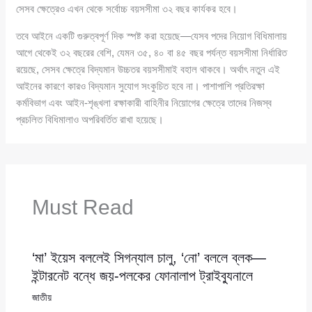
সেসব ক্ষেত্রেও এখন থেকে সর্বোচ্চ বয়সসীমা ৩২ বছর কার্যকর হবে।
তবে আইনে একটি গুরুত্বপূর্ণ দিক স্পষ্ট করা হয়েছে—যেসব পদের নিয়োগ বিধিমালায়
আগে থেকেই ৩২ বছরের বেশি, যেমন ৩৫, ৪০ বা ৪৫ বছর পর্যন্ত বয়সসীমা নির্ধারিত
রয়েছে, সেসব ক্ষেত্রে বিদ্যমান উচ্চতর বয়সসীমাই বহাল থাকবে। অর্থাৎ নতুন এই
আইনের কারণে কারও বিদ্যমান সুযোগ সংকুচিত হবে না। পাশাপাশি প্রতিরক্ষা
কর্মবিভাগ এবং আইন-শৃঙ্খলা রক্ষাকারী বাহিনীর নিয়োগের ক্ষেত্রে তাদের নিজস্ব
প্রচলিত বিধিমালাও অপরিবর্তিত রাখা হয়েছে।
Must Read
‘মা’ ইয়েস বললেই সিগন্যাল চালু, ‘নো’ বললে ব্লক—
ইন্টারনেট বন্ধে জয়-পলকের ফোনালাপ ট্রাইব্যুনালে
জাতীয়