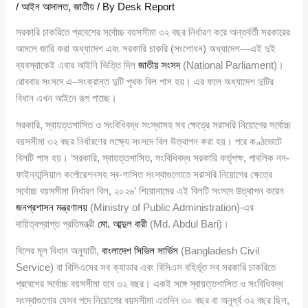
/
আইন আদালত
,
জাতীয়
/ By
Desk Report
সরকারি চাকরিতে প্রবেশের সর্বোচ্চ বয়সসীমা ৩২ বছর নির্ধারণ করে অন্তর্বর্তী সরকারের
আমলে জারি করা অধ্যাদেশ এবং সরকারি চাকরি (সংশোধন) অধ্যাদেশ—এই দুই
ব্যবস্থাকেই এবার আইনি ভিত্তি দিল
জাতীয় সংসদ
(National Parliament)।
রোববার সংসদে এ–সংক্রান্ত দুটি পৃথক বিল পাস হয়। এর ফলে অধ্যাদেশ দুটির
বিধান এখন আইনে রূপ পাচ্ছে।
সরকারি, স্বায়ত্তশাসিত ও সংবিধিবদ্ধ সংস্থাসহ সব ক্ষেত্রে সরাসরি নিয়োগের সর্বোচ্চ
বয়সসীমা ৩২ বছর নির্ধারণের লক্ষ্যে সংসদে বিল উত্থাপন করা হয়। পরে কণ্ঠভোটে
বিলটি পাস হয়। ‘সরকারি, স্বায়ত্তশাসিত, সংবিধিবদ্ধ সরকারি কর্তৃপক্ষ, পাবলিক নন-
ফাইন্যান্সিয়াল কর্পোরেশনসহ স্ব-শাসিত সংস্থাগুলোতে সরাসরি নিয়োগের ক্ষেত্রে
সর্বোচ্চ বয়সসীমা নির্ধারণ বিল, ২০২৬’ শিরোনামের এই বিলটি সংসদে উত্থাপন করেন
জনপ্রশাসন মন্ত্রণালয়
(Ministry of Public Administration)-এর
দায়িত্বপ্রাপ্ত প্রতিমন্ত্রী
মো. আব্দুল বারী
(Md. Abdul Bari)।
বিলের মূল বিধান অনুযায়ী,
বাংলাদেশ সিভিল সার্ভিস
(Bangladesh Civil
Service) বা বিসিএসের সব ক্যাডার এবং বিসিএস বহির্ভূত সব সরকারি চাকরিতে
প্রবেশের সর্বোচ্চ বয়সসীমা হবে ৩২ বছর। একই সঙ্গে স্বায়ত্তশাসিত ও সংবিধিবদ্ধ
সংস্থাগুলোর যেসব পদে নিয়োগের বয়সসীমা এতদিন ৩০ বছর বা অনূর্ধ্ব ৩২ বছর ছিল,