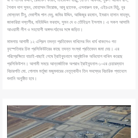
শৈবাল দাশ সুমন, মোহাম্মদ ফিরোজ, আবু ছালেক, এসবারুল হক, এইচএম মিঠু, নূর
মোস্তফা টিনু, দেবাশীষ পাল দেবু, জমির উদ্দিন, আজিজুর রহমান, ইমরান হাসান মাহমুদ,
জাকারিয়া দস্তগীর, মহিউদ্দিন ফরহাদ, সুমন দে ও তৌহিদুল ইসলাম। এ সকল আসামি
আওয়ামী লীগ ও সহযোগী অঙ্গসংগঠনের সঙ্গে জড়িত।
মামলায় আগামী ১২ এপ্রিল তদন্ত প্রতিবেদন দাখিলের দিন ধার্য থাকলেও গত
বৃহস্পতিবার চিফ প্রসিকিউটরের কাছে তদন্ত সংস্থা প্রতিবেদন জমা দেয়। এর
পরিপ্রেক্ষিতে যাচাই-বাছাই শেষে ট্রাইব্যুনালে আনুষ্ঠানিক অভিযোগ দাখিল করেছে
প্রসিকিউশন। আগামী সময়ে আন্তর্জাতিক অপরাধ ট্রাইব্যুনাল-১-এর চেয়ারম্যান
বিচারপতি মো. গোলাম মর্তূজা মজুমদারের নেতৃত্বাধীন তিন সদস্যের বিচারিক প্যানেলে
শুনানি অনুষ্ঠিত হবে।