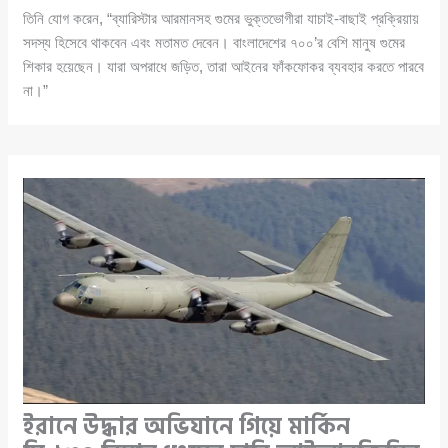
তিনি যোগ করেন, “ব্যারিস্টার আরমানসহ গুমের ভুক্তভোগীরা যাচাই-বাছাই প্রক্রিয়ায়
সদস্য হিসেবে থাকবেন এবং মতামত দেবেন। বাংলাদেশের ৭০০’র বেশি মানুষ গুমের
শিকার হয়েছেন। যারা অপরাধে জড়িত, তারা আইনের ফাঁকফোকর ব্যবহার করতে পারবে
না।”
ইরানে উদ্ধার অভিযানে গিয়ে মার্কিন