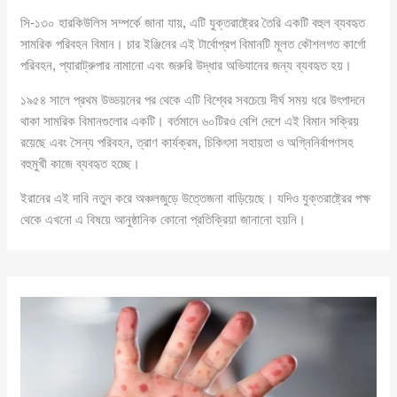
সি-১৩০ হারকিউলিস সম্পর্কে জানা যায়, এটি যুক্তরাষ্ট্রের তৈরি একটি বহুল ব্যবহৃত
সামরিক পরিবহন বিমান। চার ইঞ্জিনের এই টার্বোপ্রপ বিমানটি মূলত কৌশলগত কার্গো
পরিবহন, প্যারাট্রুপার নামানো এবং জরুরি উদ্ধার অভিযানের জন্য ব্যবহৃত হয়।
১৯৫৪ সালে প্রথম উড্ডয়নের পর থেকে এটি বিশ্বের সবচেয়ে দীর্ঘ সময় ধরে উৎপাদনে
থাকা সামরিক বিমানগুলোর একটি। বর্তমানে ৬০টিরও বেশি দেশে এই বিমান সক্রিয়
রয়েছে এবং সৈন্য পরিবহন, ত্রাণ কার্যক্রম, চিকিৎসা সহায়তা ও অগ্নিনির্বাপণসহ
বহুমুখী কাজে ব্যবহৃত হচ্ছে।
ইরানের এই দাবি নতুন করে অঞ্চলজুড়ে উত্তেজনা বাড়িয়েছে। যদিও যুক্তরাষ্ট্রের পক্ষ
থেকে এখনো এ বিষয়ে আনুষ্ঠানিক কোনো প্রতিক্রিয়া জানানো হয়নি।