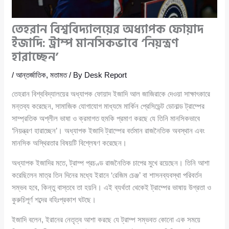
তেহরান বিশ্ববিদ্যালয়ের অধ্যাপক ফোয়াদ
ইজাদি: ট্রাম্প মানসিকভাবে ‘নিয়ন্ত্রণ
হারাচ্ছেন’
/
আন্তর্জাতিক
,
মতামত
/ By
Desk Report
তেহরান বিশ্ববিদ্যালয়ের অধ্যাপক ফোয়াদ ইজাদি আল জাজিরাকে দেওয়া সাক্ষাৎকারে
মন্তব্য করেছেন, সামাজিক যোগাযোগ মাধ্যমে মার্কিন প্রেসিডেন্ট ডোনাল্ড ট্রাম্পের
সাম্প্রতিক অশ্লীল ভাষা ও ক্রমাগত হুমকি প্রমাণ করছে যে তিনি মানসিকভাবে
‘নিয়ন্ত্রণ হারাচ্ছেন’। অধ্যাপক ইজাদি ট্রাম্পের বর্তমান রাজনৈতিক অবস্থান এবং
মানসিক অস্থিরতার বিষয়টি বিশ্লেষণ করেছেন।
অধ্যাপক ইজাদির মতে, ট্রাম্প প্রচণ্ড রাজনৈতিক চাপের মুখে রয়েছেন। তিনি আশা
করেছিলেন মাত্র তিন দিনের মধ্যে ইরানে ‘রেজিম চেঞ্জ’ বা শাসনব্যবস্থা পরিবর্তন
সম্ভব হবে, কিন্তু বাস্তবে তা হয়নি। এই ব্যর্থতা থেকেই ট্রাম্পের ভাষায় উগ্রতা ও
কুরুচিপূর্ণ শব্দের বহিঃপ্রকাশ ঘটছে।
ইজাদি বলেন, ইরানের নেতৃত্ব আশা করছে যে ট্রাম্প সম্ভবত কোনো এক সময়ে