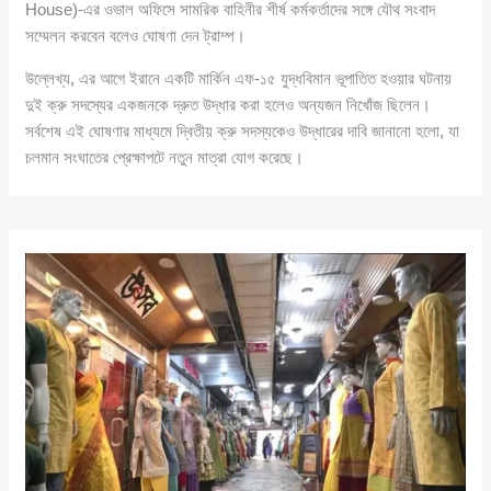
House)-এর ওভাল অফিসে সামরিক বাহিনীর শীর্ষ কর্মকর্তাদের সঙ্গে যৌথ সংবাদ
সম্মেলন করবেন বলেও ঘোষণা দেন ট্রাম্প।
উল্লেখ্য, এর আগে ইরানে একটি মার্কিন এফ-১৫ যুদ্ধবিমান ভূপাতিত হওয়ার ঘটনায়
দুই ক্রু সদস্যের একজনকে দ্রুত উদ্ধার করা হলেও অন্যজন নিখোঁজ ছিলেন।
সর্বশেষ এই ঘোষণার মাধ্যমে দ্বিতীয় ক্রু সদস্যকেও উদ্ধারের দাবি জানানো হলো, যা
চলমান সংঘাতের প্রেক্ষাপটে নতুন মাত্রা যোগ করেছে।