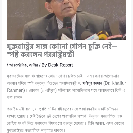
যুক্তরাষ্ট্রের সঙ্গে কোনো গোপন চুক্তি নেই—
স্পষ্ট করলেন পররাষ্ট্রমন্ত্রী
/
আন্তর্জাতিক
,
জাতীয়
/ By
Desk Report
যুক্তরাষ্ট্রের সঙ্গে বাংলাদেশের কোনো গোপন চুক্তি নেই—এমন জল্পনা-আলোচনার
অবসান ঘটিয়ে স্পষ্ট বক্তব্য দিয়েছেন পররাষ্ট্রমন্ত্রী
ড. খলিলুর রহমান
(Dr. Khalilur
Rahman)। রোববার (৫ এপ্রিল) সচিবালয়ে সাংবাদিকদের সঙ্গে আলাপকালে তিনি এ
কথা জানান।
পররাষ্ট্রমন্ত্রী বলেন, সম্প্রতি মার্কিন রাষ্ট্রদূতের সঙ্গে প্রধানমন্ত্রীর একটি সৌজন্য
সাক্ষাৎ হয়েছে। সেই বৈঠকে দুই দেশের পারস্পরিক সম্পর্ক, উন্নয়ন সহযোগিতা এবং
রোহিঙ্গা সংকট নিয়ে সহায়তার বিষয়গুলো গুরুত্ব পেয়েছে। তিনি জানান, এসব ক্ষেত্রে
যুক্তরাষ্ট্রের সহযোগিতা অব্যাহত থাকবে।