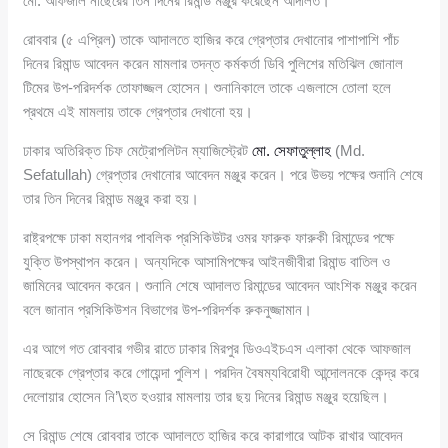
মো. আফজাল নাছেরের তিন দিনের রিমান্ড মঞ্জুর করেছেন আদালত।
রোববার (৫ এপ্রিল) তাকে আদালতে হাজির করে গ্রেপ্তার দেখানোর পাশাপাশি পাঁচ
দিনের রিমান্ড আবেদন করেন মামলার তদন্ত কর্মকর্তা ডিবি পুলিশের মতিঝিল জোনাল
টিমের উপ-পরিদর্শক তোফাজ্জল হোসেন। শুনানিকালে তাকে এজলাসে তোলা হলে
প্রথমে এই মামলায় তাকে গ্রেপ্তার দেখানো হয়।
ঢাকার অতিরিক্ত চিফ মেট্রোপলিটন ম্যাজিস্ট্রেট
মো. সেফাতুল্লাহ
(Md.
Sefatullah) গ্রেপ্তার দেখানোর আবেদন মঞ্জুর করেন। পরে উভয় পক্ষের শুনানি শেষে
তার তিন দিনের রিমান্ড মঞ্জুর করা হয়।
রাষ্ট্রপক্ষে ঢাকা মহানগর পাবলিক প্রসিকিউটর ওমর ফারুক ফারুকী রিমান্ডের পক্ষে
যুক্তি উপস্থাপন করেন। অন্যদিকে আসামিপক্ষের আইনজীবীরা রিমান্ড বাতিল ও
জামিনের আবেদন করেন। শুনানি শেষে আদালত রিমান্ডের আবেদন আংশিক মঞ্জুর করেন
বলে জানান প্রসিকিউশন বিভাগের উপ-পরিদর্শক রুকনুজ্জামান।
এর আগে গত রোববার গভীর রাতে ঢাকার মিরপুর ডিওএইচএস এলাকা থেকে আফজাল
নাছেরকে গ্রেপ্তার করে গোয়েন্দা পুলিশ। পরদিন বৈষম্যবিরোধী আন্দোলনকে কেন্দ্র করে
দেলোয়ার হোসেন নি’\হত হওয়ার মামলায় তার ছয় দিনের রিমান্ড মঞ্জুর হয়েছিল।
সে রিমান্ড শেষে রোববার তাকে আদালতে হাজির করে কারাগারে আটক রাখার আবেদন