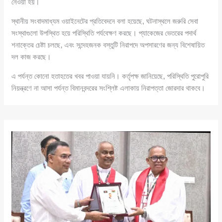
নেওয়া হয়।
স্থানীয় সংবাদমাধ্যম ওয়াইনেটের প্রতিবেদনে বলা হয়েছে, ঘটনাস্থলে জরুরি সেবা
সংস্থাগুলো উপস্থিত হয়ে পরিস্থিতি পর্যবেক্ষণ করছে। প্যাকেজের ভেতরের পদার্থ
শনাক্তের চেষ্টা চলছে, এবং সন্দেহজনক বস্তুটি নিরাপদে অপসারণের জন্য বিশেষায়িত
দল কাজ করছে।
এ পর্যন্ত কোনো হতাহতের খবর পাওয়া যায়নি। কর্তৃপক্ষ জানিয়েছে, পরিস্থিতি পুরোপুরি
নিয়ন্ত্রণে না আসা পর্যন্ত বিমানবন্দরের সংশ্লিষ্ট এলাকায় নিরাপত্তা জোরদার থাকবে।