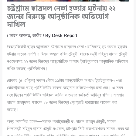
চট্টগ্রামে ছাত্রদল নেতা হত্যার ঘটনায় ২২
জনের বিরুদ্ধে আনুষ্ঠানিক অভিযোগ
দাখিল
/
আইন আদালত
,
জাতীয়
/ By
Desk Report
বৈষম্যবিরোধী ছাত্র আন্দোলনে চট্টগ্রামে ছাত্রদল নেতা ওয়াসিমসহ ছয় জনকে হত্যার
ঘটনায় সাবেক এমপি এ বিএম ফজলে করিম চৌধুরী, সাবেক মন্ত্রী মহিবুল হাসান চৌধুরী
নওফেলসহ ২২ জনের বিরুদ্ধে আন্তর্জাতিক অপরাধ ট্রাইব্যুনালে আনুষ্ঠানিক অভিযোগ
দাখিল করেছে প্রসিকিউশন।
রোববার (৫ এপ্রিল) সকাল পৌনে ১১টায় আন্তর্জাতিক অপরাধ ট্রাইব্যুনাল-১-এর
রেজিস্ট্রারের কাছে প্রসিকিউটর ফারুক আহাম্মদ অভিযোগপত্র জমা দেন। এ সময়
সঙ্গে ছিলেন প্রসিকিউটর জহিরুল আমিন ও তদন্ত কর্মকর্তা আমিনুর রশিদ। মামলায়
হাছান মাহমুদসহ পলাতক ১৮ জনের বিরুদ্ধে গ্রেপ্তারি পরোয়ানার আবেদন করা
হয়েছে।
অন্য আসামিরা হলেন—সাবেক পররাষ্ট্রমন্ত্রী ড. হাছান মাহমুদ চৌধুরী, সাবেক
শিক্ষামন্ত্রী মহিবুল হাসান চৌধুরী নওফেল, চট্টগ্রাম সিটি করপোরেশনের সাবেক মেয়র আ
জ ম নাসির উদ্দীন, রেজাউল করিম, মহিউদ্দিন বাচ্চু, হেলাল আকবর, নুরুল আজিম রনি,