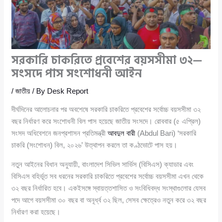
সরকারি চাকরিতে প্রবেশের বয়সসীমা ৩২—
সংসদে পাস সংশোধনী আইন
/
জাতীয়
/ By
Desk Report
দীর্ঘদিনের আলোচনার পর অবশেষে সরকারি চাকরিতে প্রবেশের সর্বোচ্চ বয়সসীমা ৩২
বছর নির্ধারণ করে সংশোধনী বিল পাস হয়েছে জাতীয় সংসদে। রোববার (৫ এপ্রিল)
সংসদ অধিবেশনে জনপ্রশাসন প্রতিমন্ত্রী
আবদুল বারী
(Abdul Bari) ‘সরকারি
চাকরি (সংশোধন) বিল, ২০২৬’ উত্থাপন করলে তা কণ্ঠভোটে পাস হয়।
নতুন আইনের বিধান অনুযায়ী, বাংলাদেশ সিভিল সার্ভিস (বিসিএস) ক্যাডার এবং
বিসিএস বহির্ভূত সব ধরনের সরকারি চাকরিতে প্রবেশের সর্বোচ্চ বয়সসীমা এখন থেকে
৩২ বছর নির্ধারিত হবে। একইসঙ্গে স্বায়ত্তশাসিত ও সংবিধিবদ্ধ সংস্থাগুলোর যেসব
পদে আগে বয়সসীমা ৩০ বছর বা অনূর্ধ্ব ৩২ ছিল, সেসব ক্ষেত্রেও নতুন করে ৩২ বছর
নির্ধারণ করা হয়েছে।