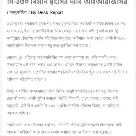
সি-১৩০ বিমান ধ্বংসের দাবি আইআরজিসির
/
আন্তর্জাতিক
/ By
Desk Report
মধ্যপ্রাচ্যে চলমান উত্তেজনার মধ্যে যুক্তরাষ্ট্রের আরেকটি সামরিক বিমান ধ্বংসের
দাবি করেছে ইরান। দেশটির ইসলামিক রেভল্যুশনারি গার্ড কর্পস (আইআরজিসি)
জানিয়েছে, নিখোঁজ মার্কিন পাইলটকে উদ্ধারের অভিযানে অংশ নেওয়া একটি সি-১৩০
হারকিউলিস বিমানকে লক্ষ্যবস্তু করে ভূপাতিত করা হয়েছে।
রোববার (৫ এপ্রিল) আইআরজিসির পক্ষ থেকে জানানো হয়, দক্ষিণাঞ্চলীয় শহর
ইসফাহানে এই ঘটনা ঘটে। এর আগে ৩ এপ্রিল ইরানের অভ্যন্তরে একটি মার্কিন
এফ-১৫ যুদ্ধবিমান ভূপাতিত হওয়ার পর নিখোঁজ পাইলটকে খুঁজে বের করতে ওই উদ্ধার
অভিযান পরিচালিত হচ্ছিল।
ইরানের রাষ্ট্রীয় সংবাদমাধ্যম ফার্স নিউজ এজেন্সির প্রতিবেদনে বলা হয়, ‘ফারাজ
রেঞ্জার্স’ নামের একটি পুলিশ কমান্ডো ইউনিট বিমানটি ধ্বংস করেছে। তাদের দাবি
অনুযায়ী, এটি ছিল একটি সি-১৩০ শ্রেণির সামরিক পরিবহন বিমান, যা অভিযানে
ব্যবহৃত হচ্ছিল।
প্রতিবেদনে আরও উল্লেখ করা হয়, বিমানটি ‘পবিত্র ভূমিতে অনধিকার প্রবেশকারী
আক্রমণকারীদের’ জন্য রসদ সরবরাহ করছিল বলে অভিযোগ করা হয়েছে।