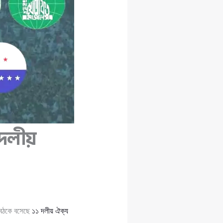
দলীয়
 বৈঠকে বসেছে
১১ দলীয় ঐক্য