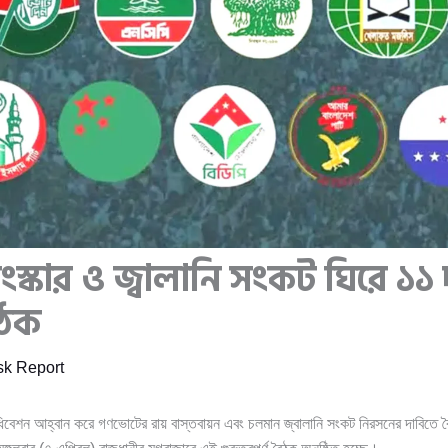
স্কার ও জ্বালানি সংকট ঘিরে ১১ 
ৈঠক
k Report
ধিবেশন আহ্বান করে গণভোটের রায় বাস্তবায়ন এবং চলমান জ্বালানি সংকট নিরসনের দাবিতে