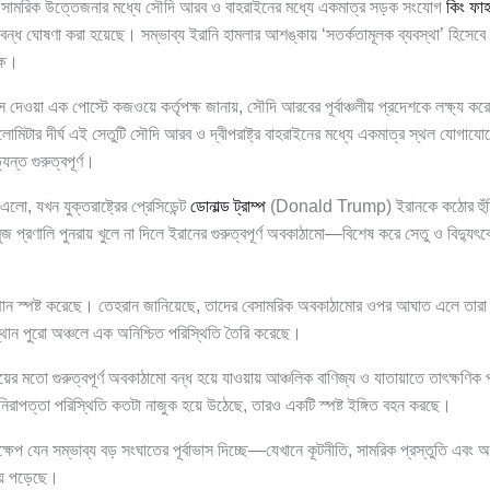
ান সামরিক উত্তেজনার মধ্যে সৌদি আরব ও বাহরাইনের মধ্যে একমাত্র সড়ক সংযোগ
কিং ফা
 ঘোষণা করা হয়েছে। সম্ভাব্য ইরানি হামলার আশঙ্কায় ‘সতর্কতামূলক ব্যবস্থা’ হিসেবে 
ক্ষ।
 দেওয়া এক পোস্টে কজওয়ে কর্তৃপক্ষ জানায়, সৌদি আরবের পূর্বাঞ্চলীয় প্রদেশকে লক্ষ্য কর
িটার দীর্ঘ এই সেতুটি সৌদি আরব ও দ্বীপরাষ্ট্র বাহরাইনের মধ্যে একমাত্র স্থল যোগাযো
ন্ত গুরুত্বপূর্ণ।
ো, যখন যুক্তরাষ্ট্রের প্রেসিডেন্ট
ডোনাল্ড ট্রাম্প
(Donald Trump) ইরানকে কঠোর হুঁশি
ুজ প্রণালি পুনরায় খুলে না দিলে ইরানের গুরুত্বপূর্ণ অবকাঠামো—বিশেষ করে সেতু ও বিদ্যুৎ
্থান স্পষ্ট করেছে। তেহরান জানিয়েছে, তাদের বেসামরিক অবকাঠামোর ওপর আঘাত এলে তারা 
ান পুরো অঞ্চলে এক অনিশ্চিত পরিস্থিতি তৈরি করেছে।
়ের মতো গুরুত্বপূর্ণ অবকাঠামো বন্ধ হয়ে যাওয়ায় আঞ্চলিক বাণিজ্য ও যাতায়াতে তাৎক্ষণ
নিরাপত্তা পরিস্থিতি কতটা নাজুক হয়ে উঠেছে, তারও একটি স্পষ্ট ইঙ্গিত বহন করছে।
পদক্ষেপ যেন সম্ভাব্য বড় সংঘাতের পূর্বাভাস দিচ্ছে—যেখানে কূটনীতি, সামরিক প্রস্তুতি এবং
য়ে পড়েছে।