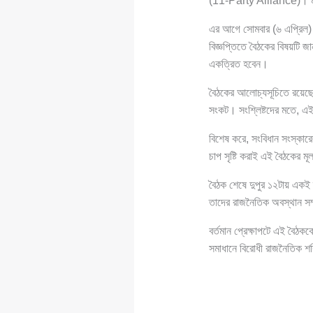
(11-Party Alliance)। মঙ্গল
এর আগে সোমবার (৬ এপ্রিল)
বিজ্ঞপ্তিতে বৈঠকের বিষয়টি 
একত্রিত হবেন।
বৈঠকের আলোচ্যসূচিতে রয়েছে 
সংকট। সংশ্লিষ্টদের মতে, এই
বিশেষ করে, সংবিধান সংস্কারে
চাপ সৃষ্টি করাই এই বৈঠকের মূ
বৈঠক শেষে দুপুর ১২টায় একই স
তাদের রাজনৈতিক অবস্থান সম্
বর্তমান প্রেক্ষাপটে এই বৈঠ
সমাধানে বিরোধী রাজনৈতিক শ