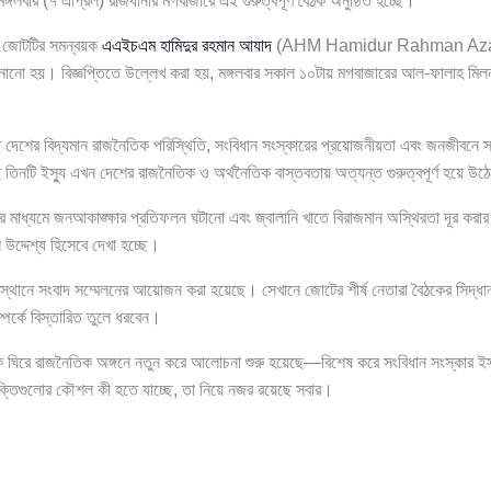
বার (৭ এপ্রিল) রাজধানীর মগবাজারে এই গুরুত্বপূর্ণ বৈঠক অনুষ্ঠিত হচ্ছে।
 জোটটির সমন্বয়ক
এএইচএম হামিদুর রহমান আযাদ
(AHM Hamidur Rahman Azad) স
জানানো হয়। বিজ্ঞপ্তিতে উল্লেখ করা হয়, মঙ্গলবার সকাল ১০টায় মগবাজারের আল-ফালাহ মিলন
দেশের বিদ্যমান রাজনৈতিক পরিস্থিতি, সংবিধান সংস্কারের প্রয়োজনীয়তা এবং জনজীবনে সর
 তিনটি ইস্যু এখন দেশের রাজনৈতিক ও অর্থনৈতিক বাস্তবতায় অত্যন্ত গুরুত্বপূর্ণ হয়ে উ
র মাধ্যমে জনআকাঙ্ক্ষার প্রতিফলন ঘটানো এবং জ্বালানি খাতে বিরাজমান অস্থিরতা দূর করার 
ল উদ্দেশ্য হিসেবে দেখা হচ্ছে।
্থানে সংবাদ সম্মেলনের আয়োজন করা হয়েছে। সেখানে জোটের শীর্ষ নেতারা বৈঠকের সিদ্ধান্ত
পর্কে বিস্তারিত তুলে ধরবেন।
ককে ঘিরে রাজনৈতিক অঙ্গনে নতুন করে আলোচনা শুরু হয়েছে—বিশেষ করে সংবিধান সংস্কার ইস্
ক্তিগুলোর কৌশল কী হতে যাচ্ছে, তা নিয়ে নজর রয়েছে সবার।