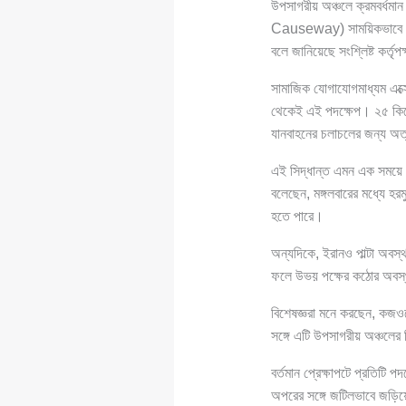
উপসাগরীয় অঞ্চলে ক্রমবর্ধম
Causeway) সাময়িকভাবে বন্ধ
বলে জানিয়েছে সংশ্লিষ্ট কর্তৃপ
সামাজিক যোগাযোগমাধ্যম এক্সে
থেকেই এই পদক্ষেপ। ২৫ কিলোম
যানবাহনের চলাচলের জন্য অত্য
এই সিদ্ধান্ত এমন এক সময়ে এল
বলেছেন, মঙ্গলবারের মধ্যে হরম
হতে পারে।
অন্যদিকে, ইরানও পাল্টা অবস
ফলে উভয় পক্ষের কঠোর অবস্থ
বিশেষজ্ঞরা মনে করছেন, কজওয
সঙ্গে এটি উপসাগরীয় অঞ্চলের 
বর্তমান প্রেক্ষাপটে প্রতিটি 
অপরের সঙ্গে জটিলভাবে জড়ি