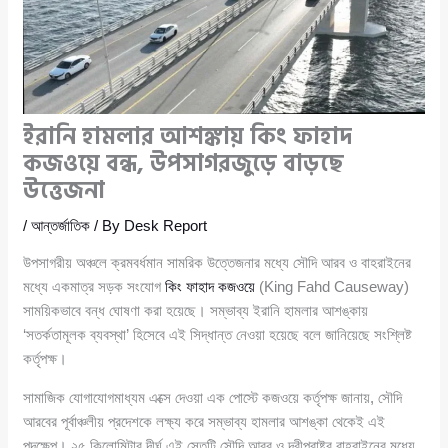
ইরানি হামলার আশঙ্কায় কিং ফাহাদ
কজওয়ে বন্ধ, উপসাগরজুড়ে বাড়ছে
উত্তেজনা
/
আন্তর্জাতিক
/ By
Desk Report
উপসাগরীয় অঞ্চলে ক্রমবর্ধমান সামরিক উত্তেজনার মধ্যে সৌদি আরব ও বাহরাইনের
মধ্যে একমাত্র সড়ক সংযোগ
কিং ফাহাদ কজওয়ে
(King Fahd Causeway)
সাময়িকভাবে বন্ধ ঘোষণা করা হয়েছে। সম্ভাব্য ইরানি হামলার আশঙ্কায়
‘সতর্কতামূলক ব্যবস্থা’ হিসেবে এই সিদ্ধান্ত নেওয়া হয়েছে বলে জানিয়েছে সংশ্লিষ্ট
কর্তৃপক্ষ।
সামাজিক যোগাযোগমাধ্যম এক্সে দেওয়া এক পোস্টে কজওয়ে কর্তৃপক্ষ জানায়, সৌদি
আরবের পূর্বাঞ্চলীয় প্রদেশকে লক্ষ্য করে সম্ভাব্য হামলার আশঙ্কা থেকেই এই
পদক্ষেপ। ২৫ কিলোমিটার দীর্ঘ এই সেতুটি সৌদি আরব ও দ্বীপরাষ্ট্র বাহরাইনের মধ্যে