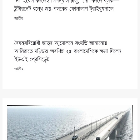
‘মা’ ইয়েস বললেই সিগন্যাল চালু, ‘নো’ বললে ব্লক—
ইন্টারনেট বন্ধে জয়-পলকের ফোনালাপ ট্রাইব্যুনালে
জাতীয়
বৈষম্যবিরোধী ছাত্র আন্দোলনে সংহতি জানানোয়
আমিরাতে দণ্ডিত অবশিষ্ট ২৫ বাংলাদেশিকে ক্ষমা দিলেন
ইউএই প্রেসিডেন্ট
জাতীয়