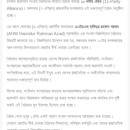
চলমান জ্বালানি সংকট নিরসনের দাবিতে বৈঠকে বসেছে
১১ দলীয় ঐক্য
(11-Party
Alliance)। মঙ্গলবার (৭ এপ্রিল) রাজধানীর মগবাজারে এই গুরুত্বপূর্ণ বৈঠক অনুষ্ঠিত
হচ্ছে।
এর আগে সোমবার (৬ এপ্রিল) জোটটির সমন্বয়ক
এএইচএম হামিদুর রহমান আযাদ
(AHM Hamidur Rahman Azad) স্বাক্ষরিত এক সংবাদ বিজ্ঞপ্তিতে বৈঠকের
বিষয়টি জানানো হয়। বিজ্ঞপ্তিতে উল্লেখ করা হয়, মঙ্গলবার সকাল ১০টায় মগবাজারের
আল-ফালাহ মিলনায়তনে জোটের শীর্ষ নেতারা একত্রিত হবেন।
বৈঠকের আলোচ্যসূচিতে রয়েছে দেশের বিদ্যমান রাজনৈতিক পরিস্থিতি, সংবিধান
সংস্কারের প্রয়োজনীয়তা এবং জনজীবনে সরাসরি প্রভাব ফেলা জ্বালানি সংকট।
সংশ্লিষ্টদের মতে, এই তিনটি ইস্যু এখন দেশের রাজনৈতিক ও অর্থনৈতিক বাস্তবতায়
অত্যন্ত গুরুত্বপূর্ণ হয়ে উঠেছে।
বিশেষ করে, সংবিধান সংস্কারের মাধ্যমে জনআকাঙ্ক্ষার প্রতিফলন ঘটানো এবং
জ্বালানি খাতে বিরাজমান অস্থিরতা দূর করার লক্ষ্যে সরকারের ওপর কার্যকর চাপ সৃষ্টি
করাই এই বৈঠকের মূল উদ্দেশ্য হিসেবে দেখা হচ্ছে।
বৈঠক শেষে দুপুর ১২টায় একই স্থানে সংবাদ সম্মেলনের আয়োজন করা হয়েছে।
সেখানে জোটের শীর্ষ নেতারা বৈঠকের সিদ্ধান্ত, ভবিষ্যৎ কর্মসূচি এবং তাদের রাজনৈতিক