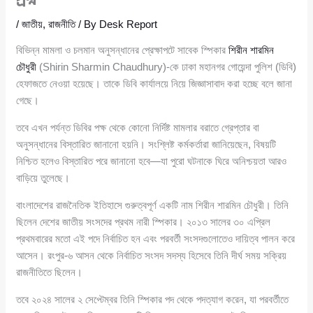
প্রশ্ন
/
জাতীয়
,
রাজনীতি
/ By
Desk Report
বিভিন্ন মামলা ও চলমান অনুসন্ধানের প্রেক্ষাপটে সাবেক স্পিকার
শিরীন শারমিন
চৌধুরী
(Shirin Sharmin Chaudhury)-কে ঢাকা মহানগর গোয়েন্দা পুলিশ (ডিবি)
হেফাজতে নেওয়া হয়েছে। তাকে ডিবি কার্যালয়ে নিয়ে জিজ্ঞাসাবাদ করা হচ্ছে বলে জানা
গেছে।
তবে এখন পর্যন্ত ডিবির পক্ষ থেকে কোনো নির্দিষ্ট মামলার বরাতে গ্রেপ্তার বা
অনুসন্ধানের বিস্তারিত জানানো হয়নি। সংশ্লিষ্ট কর্মকর্তারা জানিয়েছেন, বিষয়টি
নিশ্চিত হলেও বিস্তারিত পরে জানানো হবে—যা পুরো ঘটনাকে ঘিরে অনিশ্চয়তা আরও
বাড়িয়ে তুলেছে।
বাংলাদেশের রাজনৈতিক ইতিহাসে গুরুত্বপূর্ণ একটি নাম শিরীন শারমিন চৌধুরী। তিনি
ছিলেন দেশের জাতীয় সংসদের প্রথম নারী স্পিকার। ২০১৩ সালের ৩০ এপ্রিল
প্রথমবারের মতো এই পদে নির্বাচিত হন এবং পরবর্তী সংসদগুলোতেও দায়িত্ব পালন করে
আসেন। রংপুর-৬ আসন থেকে নির্বাচিত সংসদ সদস্য হিসেবে তিনি দীর্ঘ সময় সক্রিয়
রাজনীতিতে ছিলেন।
তবে ২০২৪ সালের ২ সেপ্টেম্বর তিনি স্পিকার পদ থেকে পদত্যাগ করেন, যা পরবর্তীতে