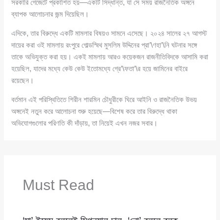
সরকারি গেজেটে প্রকাশিত হয়—একটি সিদ্ধান্ত, যা সে সময় রাজনৈতিক অঙ্গনে
ব্যাপক আলোচনার জন্ম দিয়েছিল।
এদিকে, তার বিরুদ্ধে একটি মামলার বিষয়ও সামনে এসেছে। ২০২৪ সালের ২৭ আগস্ট
দায়ের করা ওই মামলায় রংপুরে গোল্ডস্মিথ মুসলিম উদ্দিনের প্রা’\ণহা’\নি ঘটনার সঙ্গে
তাকে অভিযুক্ত করা হয়। একই মামলায় আরও কয়েকজন রাজনীতিবিদকে আসামি করা
হয়েছিল, যাদের মধ্যে কেউ কেউ ইতোমধ্যে গ্রে’\ফতা’\র হয়ে জামিনের বাইরে
রয়েছেন।
বর্তমান এই পরিস্থিতিতে শিরীন শারমিন চৌধুরীকে ঘিরে আইনি ও রাজনৈতিক উভয়
অঙ্গনেই নতুন করে আলোচনা শুরু হয়েছে—বিশেষ করে তার বিরুদ্ধে থাকা
অভিযোগগুলোর পরিণতি কী দাঁড়ায়, তা নিয়েই এখন নজর সবার।
Must Read