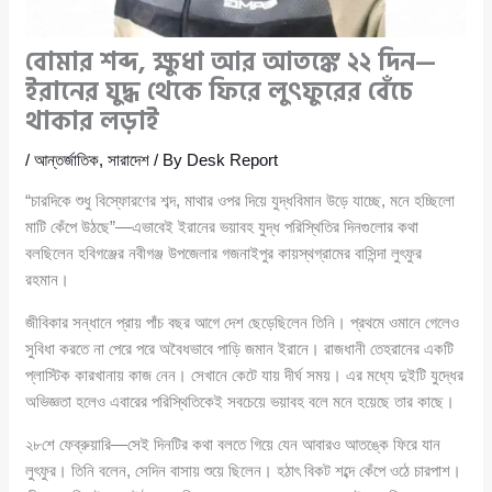
বোমার শব্দ, ক্ষুধা আর আতঙ্কে ২২ দিন—
ইরানের যুদ্ধ থেকে ফিরে লুৎফুরের বেঁচে
থাকার লড়াই
/
আন্তর্জাতিক
,
সারাদেশ
/ By
Desk Report
“চারদিকে শুধু বিস্ফোরণের শব্দ, মাথার ওপর দিয়ে যুদ্ধবিমান উড়ে যাচ্ছে, মনে হচ্ছিলো
মাটি কেঁপে উঠছে”—এভাবেই ইরানের ভয়াবহ যুদ্ধ পরিস্থিতির দিনগুলোর কথা
বলছিলেন হবিগঞ্জের নবীগঞ্জ উপজেলার গজনাইপুর কায়স্থগ্রামের বাসিন্দা লুৎফুর
রহমান।
জীবিকার সন্ধানে প্রায় পাঁচ বছর আগে দেশ ছেড়েছিলেন তিনি। প্রথমে ওমানে গেলেও
সুবিধা করতে না পেরে পরে অবৈধভাবে পাড়ি জমান ইরানে। রাজধানী তেহরানের একটি
প্লাস্টিক কারখানায় কাজ নেন। সেখানে কেটে যায় দীর্ঘ সময়। এর মধ্যে দুইটি যুদ্ধের
অভিজ্ঞতা হলেও এবারের পরিস্থিতিকেই সবচেয়ে ভয়াবহ বলে মনে হয়েছে তার কাছে।
২৮শে ফেব্রুয়ারি—সেই দিনটির কথা বলতে গিয়ে যেন আবারও আতঙ্কে ফিরে যান
লুৎফুর। তিনি বলেন, সেদিন বাসায় শুয়ে ছিলেন। হঠাৎ বিকট শব্দে কেঁপে ওঠে চারপাশ।