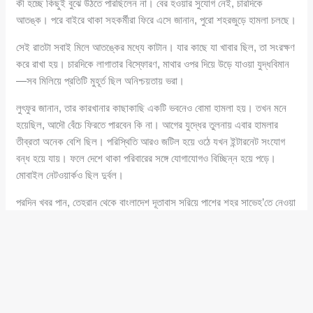
কী হচ্ছে কিছুই বুঝে উঠতে পারছিলেন না। বের হওয়ার সুযোগ নেই, চারদিকে
আতঙ্ক। পরে বাইরে থাকা সহকর্মীরা ফিরে এসে জানান, পুরো শহরজুড়ে হামলা চলছে।
সেই রাতটা সবাই মিলে আতঙ্কের মধ্যে কাটান। যার কাছে যা খাবার ছিল, তা সংরক্ষণ
করে রাখা হয়। চারদিকে লাগাতার বিস্ফোরণ, মাথার ওপর দিয়ে উড়ে যাওয়া যুদ্ধবিমান
—সব মিলিয়ে প্রতিটি মুহূর্ত ছিল অনিশ্চয়তায় ভরা।
লুৎফুর জানান, তার কারখানার কাছাকাছি একটি ভবনেও বোমা হামলা হয়। তখন মনে
হয়েছিল, আদৌ বেঁচে ফিরতে পারবেন কি না। আগের যুদ্ধের তুলনায় এবার হামলার
তীব্রতা অনেক বেশি ছিল। পরিস্থিতি আরও জটিল হয়ে ওঠে যখন ইন্টারনেট সংযোগ
বন্ধ হয়ে যায়। ফলে দেশে থাকা পরিবারের সঙ্গে যোগাযোগও বিচ্ছিন্ন হয়ে পড়ে।
মোবাইল নেটওয়ার্কও ছিল দুর্বল।
পরদিন খবর পান, তেহরান থেকে বাংলাদেশ দূতাবাস সরিয়ে পাশের শহর সাভেহ’তে নেওয়া
হবে। একইসঙ্গে বাংলাদেশিদেরও সরিয়ে নেওয়ার উদ্যোগ নেওয়া হচ্ছে। এতে কিছুটা
আশার আলো দেখেন তিনি।
কিন্তু বাস্তবতা ছিল কঠিন। খাবারের মজুত দ্রুত শেষ হয়ে যায়। বাইরে বের হয়ে
দেখেন, বাড়িঘর ধ্বংসস্তূপে পরিণত, রাস্তাঘাট অচল। কোনোমতে কিছু রুটি সংগ্রহ
করেন। পরে ইরানের পুলিশ কড়াকড়ি আরোপ করলে বাইরে বের হওয়াও বন্ধ হয়ে যায়।