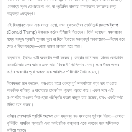
একমাত্র স্থল যোগাযোগের পথ, যা প্রতিদিন হাজারো যানবাহনের চলাচলের জন্য
অত্যন্ত গুরুত্বপূর্ণ।
এই সিদ্ধান্ত এমন এক সময়ে এলো, যখন যুক্তরাষ্ট্রের প্রেসিডেন্ট
ডোনাল্ড ট্রাম্প
(Donald Trump) ইরানকে কঠোর হুঁশিয়ারি দিয়েছেন। তিনি বলেছেন, মঙ্গলবারের
মধ্যে হরমুজ প্রণালি পুনরায় খুলে না দিলে ইরানের গুরুত্বপূর্ণ অবকাঠামো—বিশেষ করে
সেতু ও বিদ্যুৎকেন্দ্রে—বোমা হামলা চালানো হতে পারে।
অন্যদিকে, ইরানও পাল্টা অবস্থান স্পষ্ট করেছে। তেহরান জানিয়েছে, তাদের বেসামরিক
অবকাঠামোর ওপর আঘাত এলে তারা ‘বিধ্বংসী’ প্রতিশোধ নেবে। ফলে উভয় পক্ষের
কঠোর অবস্থান পুরো অঞ্চলে এক অনিশ্চিত পরিস্থিতি তৈরি করেছে।
বিশেষজ্ঞরা মনে করছেন, কজওয়ের মতো গুরুত্বপূর্ণ অবকাঠামো বন্ধ হয়ে যাওয়ায়
আঞ্চলিক বাণিজ্য ও যাতায়াতে তাৎক্ষণিক প্রভাব পড়তে পারে। একই সঙ্গে এটি
উপসাগরীয় অঞ্চলের নিরাপত্তা পরিস্থিতি কতটা নাজুক হয়ে উঠেছে, তারও একটি স্পষ্ট
ইঙ্গিত বহন করছে।
বর্তমান প্রেক্ষাপটে প্রতিটি পদক্ষেপ যেন সম্ভাব্য বড় সংঘাতের পূর্বাভাস দিচ্ছে—যেখানে
কূটনীতি, সামরিক প্রস্তুতি এবং অর্থনৈতিক বাস্তবতা একে অপরের সঙ্গে জটিলভাবে
জড়িয়ে পড়েছে।