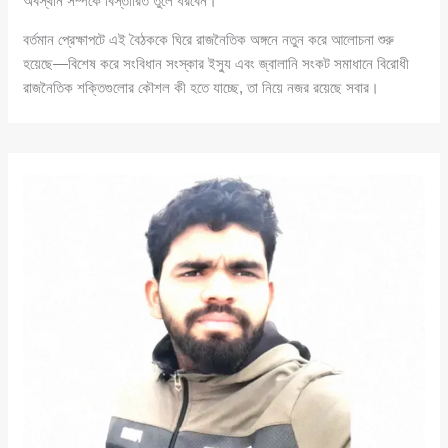
অবস্থান সম্পর্কে বিস্তারিত তুলে ধরবেন।
বর্তমান প্রেক্ষাপটে এই বৈঠককে ঘিরে রাজনৈতিক অঙ্গনে নতুন করে আলোচনা শুরু
হয়েছে—বিশেষ করে সংবিধান সংস্কার ইস্যু এবং জ্বালানি সংকট সমাধানে বিরোধী
রাজনৈতিক শক্তিগুলোর কৌশল কী হতে যাচ্ছে, তা নিয়ে নজর রয়েছে সবার।