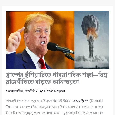
ট্রাম্পের হুঁশিয়ারিতে পারমাণবিক শঙ্কা—বিশ্ব
রাজনীতিতে বাড়ছে অনিশ্চয়তা
/
আন্তর্জাতিক
,
রাজনীতি
/ By
Desk Report
আন্তর্জাতিক অঙ্গনে নতুন করে উত্তেজনার ঢেউ উঠেছে
ডোনাল্ড ট্রাম্প
(Donald
Trump)-এর সাম্প্রতিক বক্তব্যকে ঘিরে। ইরানকে লক্ষ্য করে তার দেওয়া কড়া
হুঁশিয়ারির পর বিশ্বজুড়ে প্রশ্ন জোরালো হচ্ছে—যুক্তরাষ্ট্র কি সত্যিই পারমাণবিক