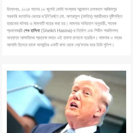
উল্লেখ্য, ২০২৪ সালের ১৮ জুলাই কোটা সংস্কার আন্দোলন চলাকালে আজিমপুর
সরকারি কলোনির ভেতরে গু’\লি’\বর্ষণে মো. আশরাফুল (ফাহিম) স্থায়ীভাবে দৃষ্টিশক্তি
হারানোর ঘটনায় এ মামলাটি দায়ের করা হয়। মামলার অভিযোগ অনুযায়ী, সাবেক
প্রধানমন্ত্রী
শেখ হাসিনা
(Sheikh Hasina)-র নির্দেশে এবং শিরীন শারমিনসহ
অন্যান্য আসামিদের প্রত্যক্ষ মদতে এই হামলা চালানো হয়েছিল। মামলার ৩ নম্বর
আসামি হিসেবে তাকে ধানমন্ডির একটি বাসা থেকে গ্রে’ফতার করে ডিবি পুলিশ।