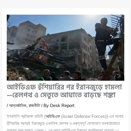
আইডিএফ হুঁশিয়ারির পর ইরানজুড়ে হামলা
—রেলপথ ও সেতুতে আঘাতে বাড়ছে শঙ্কা
/
আন্তর্জাতিক
,
রাজনীতি
/ By
Desk Report
ইসরাইলি প্রতিরক্ষা বাহিনী (
আইডিএফ
(Israel Defense Forces))-এর আগাম
হুঁশিয়ারির পরপরই ইরানজুড়ে একাধিক রেলপথ ও গুরুত্বপূর্ণ যোগাযোগ অবকাঠামোতে
হামলার খবর সামনে এসেছে। এর আগে আইডিএফ ইরানের নাগরিকদের অন্তত ১২