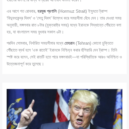
এর আগে গত রোববার,
হরমুজ প্রণালি
(Hormuz Strait) ইস্যুতে ট্রাম্প
‘বিদ্যুৎকেন্দ্র দিবস’ ও ‘সেতু দিবস’ উল্লেখ করে সময়সীমা বেঁধে দেন। তার দেওয়া সময়
অনুযায়ী, মঙ্গলবার রাত ৮টার (যুক্তরাষ্ট্র সময়) মধ্যে ইরানকে সিদ্ধান্তে পৌঁছাতে বলা
হয়, যা বাংলাদেশ সময় বুধবার সকাল ৬টা।
পরদিন সোমবার, নির্ধারিত সময়সীমার মধ্যে
তেহরান
(Tehran) কোনো চুক্তিতে
পৌঁছাতে ব্যর্থ হলে ‘এক রাতেই’ ইরানকে নিশ্চিহ্ন করার হুঁশিয়ারি দেন ট্রাম্প। তিনি
স্পষ্ট করে বলেন, সেই রাতটি হতে পারে মঙ্গলবারই—যা পরিস্থিতিকে আরও অনিশ্চিত ও
উত্তেজনাপূর্ণ করে তুলেছে।