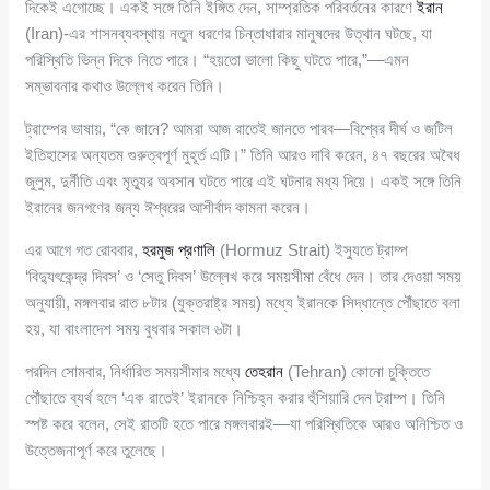
দিকেই এগোচ্ছে। একই সঙ্গে তিনি ইঙ্গিত দেন, সাম্প্রতিক পরিবর্তনের কারণে
ইরান
(Iran)-এর শাসনব্যবস্থায় নতুন ধরণের চিন্তাধারার মানুষদের উত্থান ঘটছে, যা
পরিস্থিতি ভিন্ন দিকে নিতে পারে। “হয়তো ভালো কিছু ঘটতে পারে,”—এমন
সম্ভাবনার কথাও উল্লেখ করেন তিনি।
ট্রাম্পের ভাষায়, “কে জানে? আমরা আজ রাতেই জানতে পারব—বিশ্বের দীর্ঘ ও জটিল
ইতিহাসের অন্যতম গুরুত্বপূর্ণ মুহূর্ত এটি।” তিনি আরও দাবি করেন, ৪৭ বছরের অবৈধ
জুলুম, দুর্নীতি এবং মৃত্যুর অবসান ঘটতে পারে এই ঘটনার মধ্য দিয়ে। একই সঙ্গে তিনি
ইরানের জনগণের জন্য ঈশ্বরের আশীর্বাদ কামনা করেন।
এর আগে গত রোববার,
হরমুজ প্রণালি
(Hormuz Strait) ইস্যুতে ট্রাম্প
‘বিদ্যুৎকেন্দ্র দিবস’ ও ‘সেতু দিবস’ উল্লেখ করে সময়সীমা বেঁধে দেন। তার দেওয়া সময়
অনুযায়ী, মঙ্গলবার রাত ৮টার (যুক্তরাষ্ট্র সময়) মধ্যে ইরানকে সিদ্ধান্তে পৌঁছাতে বলা
হয়, যা বাংলাদেশ সময় বুধবার সকাল ৬টা।
পরদিন সোমবার, নির্ধারিত সময়সীমার মধ্যে
তেহরান
(Tehran) কোনো চুক্তিতে
পৌঁছাতে ব্যর্থ হলে ‘এক রাতেই’ ইরানকে নিশ্চিহ্ন করার হুঁশিয়ারি দেন ট্রাম্প। তিনি
স্পষ্ট করে বলেন, সেই রাতটি হতে পারে মঙ্গলবারই—যা পরিস্থিতিকে আরও অনিশ্চিত ও
উত্তেজনাপূর্ণ করে তুলেছে।