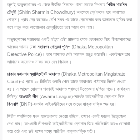
জুলাই অভ্যুত্থানের পর থেকে দীর্ঘদিন নিরুদ্দেশ থাকা সাবেক স্পিকার
শিরীন শারমিন
চৌধুরী
(Shirin Sharmin Chowdhury) অবশেষে গ্রে’ফতার হয়ে কারাগারে
গেছেন। প্রায় দেড় বছরেরও বেশি সময় পর তাকে গ্রে’ফতার করে আদালতে হাজির করা
হলে নতুন করে আলোচনার কেন্দ্রবিন্দুতে চলে আসে তার নাম।
অভ্যুত্থানের সময়কার একটি হ’ত্যা’চেষ্টা মামলায় তাকে হেফাজতে নিয়ে জিজ্ঞাসাবাদের
আবেদন জানায়
ঢাকা মহানগর গোয়েন্দা পুলিশ
(Dhaka Metropolitan
Detective Police)। তবে আদালত সেই আবেদন মঞ্জুর করেননি। একইসঙ্গে তার
জামিনের আবেদনও নাকচ করে দেন বিচারক।
ঢাকার মহানগর ম্যাজিস্ট্রেট আদালত
(Dhaka Metropolitan Magistrate
Court)-এ প্রায় ২০ মিনিটের শুনানি শেষে তাকে কারাগারে পাঠানোর নির্দেশ দেওয়া
হয়। এ আদেশ ঘোষণার পরপরই আদালত প্রাঙ্গণে উত্তেজনা ছড়িয়ে পড়ে। কার্যক্রম
নিষিদ্ধ
আওয়ামী লীগ
(Awami League)-সমর্থক আইনজীবীরা স্লোগান দিলে
বিএনপি
(BNP)-সমর্থক আইনজীবীদের সঙ্গে তাদের ধাক্কাধাক্কি শুরু হয়।
শিরীন শারমিনকে যখন হাজতখানায় নেওয়া হচ্ছিল, তখনও একই ধরনের উত্তেজনা
দেখা যায়। আওয়ামী লীগপন্থী আইনজীবীদের স্লোগান ঘিরে পরিস্থিতি আরও ঘোলাটে
হয়ে ওঠে এবং দুই পক্ষের মধ্যে শারীরিক ধাক্কাধাক্কি ঘটে।