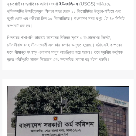
যুক্তরাষ্ট্রের ভূতাত্ত্বিক জরিপ সংস্থা
ইউএসজিএস
(USGS) জানিয়েছে,
ভূমিকম্পটির উৎপত্তিস্থল শিলচর শহর থেকে ১১ কিলোমিটার উত্তর-পশ্চিমে এবং
ভূপৃষ্ঠ থেকে এর গভীরতা ছিল ১০ কিলোমিটার। বাংলাদেশ সময় দুপুর ২টা ৪৮ মিনিটে
কম্পনটি শুরু হয়।
শিলচরের পাশাপাশি ভারতের আসামের বিভিন্ন স্থান ও বাংলাদেশের সিলেট,
মৌলভীবাজারসহ সীমান্তবর্তী এলাকায় কম্পন অনুভূত হয়েছে। হঠাৎ এই কম্পনের
ফলে সীমান্ত সংলগ্ন এলাকার মানুষ আতঙ্কিত হয়ে পড়েন। তবে স্থানীয় কর্তৃপক্ষ
দ্রুত পরিস্থিতি সামাল দিয়েছেন এবং ক্ষয়ক্ষতির কোনো বড় ঘটনা ঘটেনি।