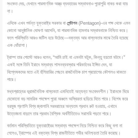
সংকেত দেয়, যেখানে পারমাণবিক অস্ত্র ব্যবহারের সম্ভাবনাও পুরোপুরি নাকচ করা যায়
না।
এদিকে এখন পর্যন্ত যুক্তরাষ্ট্র সরকার বা
পেন্টাগন
(Pentagon)-এর পক্ষ থেকে এমন
কোনো আনুষ্ঠানিক ঘোষণা আসেনি, যা পারমাণবিক হামলার সম্ভাবনাকে নিশ্চিত করে।
ফলে পরিস্থিতি আরও জটিল হয়ে উঠেছে—বক্তব্য আর বাস্তবতার মাঝে তৈরি হয়েছে
এক ধোঁয়াশা।
ট্রাম্প তার পোস্টে আরও বলেন, “আমি চাই না এমনটা ঘটুক, কিন্তু হয়তো ঘটবে।”
একই সঙ্গে তিনি ইরানে সম্ভাব্য শাসনব্যবস্থার পরিবর্তনের ইঙ্গিত দেন, যা
বিশ্লেষকদের মতে এই হুঁশিয়ারির পেছনে রাজনৈতিক চাপ প্রয়োগের কৌশলও থাকতে
পারে।
মধ্যপ্রাচ্যের ভূরাজনৈতিক বাস্তবতা এমনিতেই অত্যন্ত সংবেদনশীল। ইরানকে ঘিরে
যেকোনো বড় সামরিক পদক্ষেপ পুরো অঞ্চলে অস্থিরতা ছড়িয়ে দিতে পারে। বিশেষ করে
হরমুজ প্রণালি বিশ্ব জ্বালানি সরবরাহের অন্যতম প্রধান রুট হওয়ায়, এখানে
উত্তেজনা বাড়লে তার প্রভাব বৈশ্বিক অর্থনীতিতেও সরাসরি পড়তে পারে।
বর্তমান পরিস্থিতিতে যুক্তরাষ্ট্রের সম্ভাব্য পদক্ষেপ নিয়ে নিশ্চিত করে কিছু বলা না
গেলেও, ট্রাম্পের এই বক্তব্য বিশ্ব রাজনীতিতে গভীর অনিশ্চয়তা তৈরি করেছে।