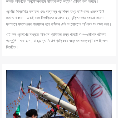
জনকে কমিশনের অনুমোদনক্রমে সাময়িকভাবে উত্তীর্ণ ঘোষণা করা হয়েছে।
প্রার্থীরা বিস্তারিত ফলাফল এবং অন্যান্য প্রাসঙ্গিক তথ্য কমিশনের ওয়েবসাইটে
দেখতে পারবেন। একই সঙ্গে বিজ্ঞপ্তিতে জানানো হয়, যুক্তিসংগত কোনো কারণে
ফলাফলে সংশোধনের প্রয়োজন হলে কমিশন সেই সংশোধনের অধিকার সংরক্ষণ করে।
এই ফল প্রকাশের মাধ্যমে বিসিএস প্রার্থীদের জন্য পরবর্তী ধাপ—মৌখিক পরীক্ষার
প্রস্তুতি—শুরু হলো, যা চূড়ান্ত নিয়োগ প্রক্রিয়ার অন্যতম গুরুত্বপূর্ণ ধাপ হিসেবে
বিবেচিত।