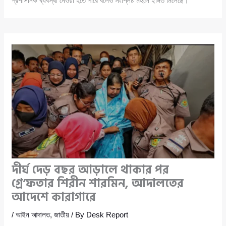
প্রশাসনিক ব্যবস্থা নেওয়া হতে পারে বলেও সংশ্লিষ্ট মহলে ইঙ্গিত মিলেছে।
দীর্ঘ দেড় বছর আড়ালে থাকার পর
গ্রে’ফতার শিরীন শারমিন, আদালতের
আদেশে কারাগারে
/
আইন আদালত
,
জাতীয়
/ By
Desk Report