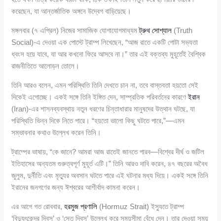
করেছেন, যা আন্তর্জাতিক অঙ্গনে উদ্বেগ বাড়িয়েছে।
মঙ্গলবার (৭ এপ্রিল) নিজের সামাজিক যোগাযোগমাধ্যম
ট্রুথ সোশ্যাল
(Truth
Social)-এ দেওয়া এক পোস্টে ট্রাম্প লিখেছেন, “আজ রাতে একটি গোটা সভ্যতা
ধ্বংস হয়ে যাবে, যা আর কখনো ফিরে আসবে না।” তার এই বক্তব্য মুহূর্তেই বৈশ্বিক
রাজনীতিতে আলোড়ন তোলে।
তিনি আরও বলেন, এমন পরিস্থিতি তিনি দেখতে চান না, তবে বাস্তবতা হয়তো সেই
দিকেই এগোচ্ছে। একই সঙ্গে তিনি ইঙ্গিত দেন, সাম্প্রতিক পরিবর্তনের কারণে
ইরান
(Iran)-এর শাসনব্যবস্থায় নতুন ধরণের চিন্তাধারার মানুষদের উত্থান ঘটছে, যা
পরিস্থিতি ভিন্ন দিকে নিতে পারে। “হয়তো ভালো কিছু ঘটতে পারে,”—এমন
সম্ভাবনার কথাও উল্লেখ করেন তিনি।
ট্রাম্পের ভাষায়, “কে জানে? আমরা আজ রাতেই জানতে পারব—বিশ্বের দীর্ঘ ও জটিল
ইতিহাসের অন্যতম গুরুত্বপূর্ণ মুহূর্ত এটি।” তিনি আরও দাবি করেন, ৪৭ বছরের অবৈধ
জুলুম, দুর্নীতি এবং মৃত্যুর অবসান ঘটতে পারে এই ঘটনার মধ্য দিয়ে। একই সঙ্গে তিনি
ইরানের জনগণের জন্য ঈশ্বরের আশীর্বাদ কামনা করেন।
এর আগে গত রোববার,
হরমুজ প্রণালি
(Hormuz Strait) ইস্যুতে ট্রাম্প
‘বিদ্যুৎকেন্দ্র দিবস’ ও ‘সেতু দিবস’ উল্লেখ করে সময়সীমা বেঁধে দেন। তার দেওয়া সময়