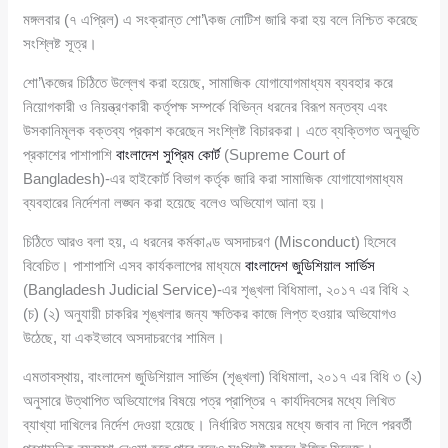
মঙ্গলবার (৭ এপ্রিল) এ সংক্রান্ত শো’\কজ নোটিশ জারি করা হয় বলে নিশ্চিত করেছে
সংশ্লিষ্ট সূত্র।
শো’\কজের চিঠিতে উল্লেখ করা হয়েছে, সামাজিক যোগাযোগমাধ্যম ব্যবহার করে
নিয়োগকারী ও নিয়ন্ত্রণকারী কর্তৃপক্ষ সম্পর্কে বিভিন্ন ধরনের বিরূপ মন্তব্য এবং
উসকানিমূলক বক্তব্য প্রকাশ করেছেন সংশ্লিষ্ট বিচারকরা। এতে ব্যক্তিগত অনুভূতি
প্রকাশের পাশাপাশি
বাংলাদেশ সুপ্রিম কোর্ট
(Supreme Court of
Bangladesh)-এর হাইকোর্ট বিভাগ কর্তৃক জারি করা সামাজিক যোগাযোগমাধ্যম
ব্যবহারের নির্দেশনা লঙ্ঘন করা হয়েছে বলেও অভিযোগ আনা হয়।
চিঠিতে আরও বলা হয়, এ ধরনের কর্মকাণ্ড অসদাচরণ (Misconduct) হিসেবে
বিবেচিত। পাশাপাশি এসব কার্যকলাপের মাধ্যমে
বাংলাদেশ জুডিশিয়াল সার্ভিস
(Bangladesh Judicial Service)-এর শৃঙ্খলা বিধিমালা, ২০১৭ এর বিধি ২
(চ) (২) অনুযায়ী চাকরির শৃঙ্খলার জন্য ক্ষতিকর কাজে লিপ্ত হওয়ার অভিযোগও
উঠেছে, যা একইভাবে অসদাচরণের শামিল।
এমতাবস্থায়, বাংলাদেশ জুডিশিয়াল সার্ভিস (শৃঙ্খলা) বিধিমালা, ২০১৭ এর বিধি ৩ (২)
অনুসারে উত্থাপিত অভিযোগের বিষয়ে পত্র প্রাপ্তির ৭ কার্যদিবসের মধ্যে লিখিত
ব্যাখ্যা দাখিলের নির্দেশ দেওয়া হয়েছে। নির্ধারিত সময়ের মধ্যে জবাব না দিলে পরবর্তী