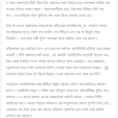
এ সময় আদালতের সিঁড়ি দিয়ে নিচে নামানোর সময় ভিড়ের মধ্যে ভারসাম্য হারিয়ে পড়ে
যাওয়ার ঘটনাও সামনে আসে। প্রত্যক্ষদর্শীদের মতে, নিচতলার সিঁড়িতে তিনি পড়ে
যান। তবে দায়িত্বে থাকা পুলিশের পক্ষ থেকে ভিন্ন ব্যাখ্যা দেওয়া হয়।
ঢাকা সিএমএম আদালতের হাজতখানায় দায়িত্বরত উপপরিদর্শক মো. মোরশেদ আলম
সাংবাদিকদের বলেন, তিনি পড়ে যাননি; শেষ সিঁড়িতে এসে তার পা কিছুটা বেঁকে
গিয়েছিল। সঙ্গে থাকা নারী পুলিশ সদস্যরা তাকে চারদিক থেকে ধরে রাখেন।
রাষ্ট্রপক্ষের হয়ে শুনানিতে অংশ নেন মহানগর পাবলিক প্রসিকিউটর (পিপি) ওমর ফারুক
ফারুকী। তিনি আদালতে দাবি করেন, এই আসামি ‘ফ্যাসিস্টের সহযোগী’ ছিলেন এবং
বিনা ভোটে নির্বাচিত সংসদ সদস্য হিসেবে দায়িত্ব পালন করেছেন। তার ভাষ্যমতে,
আন্দোলনের সময় গু’\লি চালানোর নির্দেশ দেওয়ার সঙ্গেও তার সম্পৃক্ততা রয়েছে। সুষ্ঠু
তদন্তের স্বার্থে তাকে দুই দিনের রিমান্ডে নেওয়া প্রয়োজন বলে জোর দেন তিনি।
অন্যদিকে আসামিপক্ষের আইনজীবীরা রিমান্ড আবেদন বাতিল করে জামিনের আবেদন
জানান। ব্যারিস্টার মামুন ও শামীম আল সাইফুল সোহাগসহ আইনজীবীরা যুক্তি দেন,
মামলায় ১৩০ জনের নামসহ অনেক অজ্ঞাতনামা আসামি রয়েছে। সেখানে শিরীন
শারমিনের নাম ৩ নম্বরে উল্লেখ থাকলেও তার সম্পৃক্ততার কোনো সুস্পষ্ট বর্ণনা নেই।
এজাহারে নাম থাকা ছাড়া আর কোনো অভিযোগ প্রমাণিত হলে তবেই তারা জামিন
চাইতেন বলে জানান।