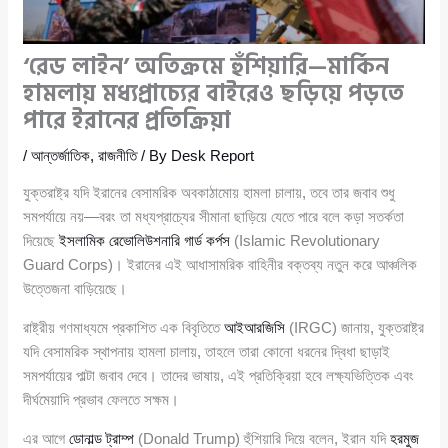
‘রেড লাইন’ অতিক্রমে হুঁশিয়ারি—মার্কিন
হামলায় মধ্যপ্রাচ্যের বাইরেও ছড়িয়ে পড়তে
পারে ইরানের প্রতিক্রিয়া
/
আন্তর্জাতিক
,
রাজনীতি
/ By
Desk Report
যুক্তরাষ্ট্র যদি ইরানের বেসামরিক অবকাঠামোয় হামলা চালায়, তবে তার জবাব শুধু
সমপর্যায়ে নয়—বরং তা মধ্যপ্রাচ্যের সীমানা ছাড়িয়ে যেতে পারে বলে কড়া সতর্কতা
দিয়েছে
ইসলামিক রেভোলিউশনারি গার্ড কর্পস
(Islamic Revolutionary
Guard Corps)। ইরানের এই আধাসামরিক বাহিনীর বক্তব্য নতুন করে আঞ্চলিক
উত্তেজনা বাড়িয়েছে।
রাষ্ট্রীয় গণমাধ্যমে প্রকাশিত এক বিবৃতিতে
আইআরজিসি
(IRGC) জানায়, যুক্তরাষ্ট্র
যদি বেসামরিক স্থাপনায় হামলা চালায়, তাহলে তারা কোনো ধরনের দ্বিধা ছাড়াই
সমপর্যায়ের পাল্টা জবাব দেবে। তাদের ভাষায়, এই প্রতিক্রিয়া হবে লক্ষ্যভিত্তিক এবং
দীর্ঘমেয়াদি প্রভাব ফেলতে সক্ষম।
এর আগে
ডোনাল্ড ট্রাম্প
(Donald Trump) হুঁশিয়ারি দিয়ে বলেন, ইরান যদি
হরমুজ