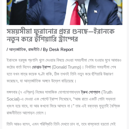
সময়সীমা ফুরানোর প্রহর গুনছে—ইরানকে
নতুন করে হুঁশিয়ারি ট্রাম্পের
/
আন্তর্জাতিক
,
রাজনীতি
/ By
Desk Report
ইরানকে হরমুজ প্রণালি খুলে দেওয়ার বিষয়ে দেওয়া সময়সীমা শেষ হওয়ার মুখে আবারও
কঠোর বার্তা দিলেন
ডোনাল্ড ট্রাম্প
(Donald Trump)। নির্ধারিত সময়সীমা শেষ
হতে যখন মাত্র কয়েক ঘণ্টা বাকি, ঠিক তখনই তিনি নতুন করে হুঁশিয়ারি উচ্চারণ
করেছেন, যা আন্তর্জাতিক অঙ্গনে উদ্বেগ বাড়িয়েছে।
মঙ্গলবার (৭ এপ্রিল) নিজের সামাজিক যোগাযোগমাধ্যম
ট্রুথ সোশ্যাল
(Truth
Social)-এ দেওয়া এক পোস্টে ট্রাম্প লিখেছেন, “আজ রাতে একটি গোটা সভ্যতা
ধ্বংস হয়ে যাবে, যা আর কখনো ফিরে আসবে না।” তার এই বক্তব্য মুহূর্তেই বৈশ্বিক
রাজনীতিতে আলোড়ন তোলে।
তিনি আরও বলেন, এমন পরিস্থিতি তিনি দেখতে চান না, তবে বাস্তবতা হয়তো সেই