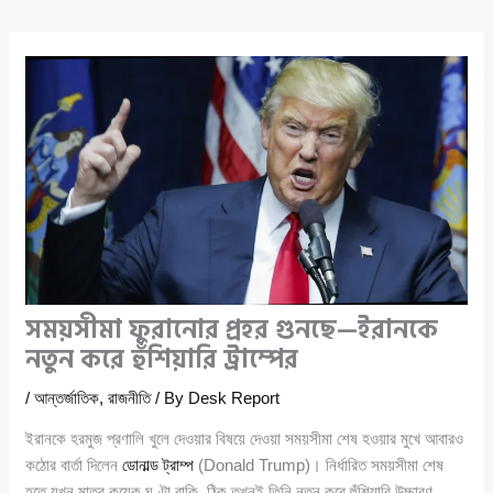
সময়সীমা ফুরানোর প্রহর গুনছে—ইরানকে
নতুন করে হুঁশিয়ারি ট্রাম্পের
/
আন্তর্জাতিক
,
রাজনীতি
/ By
Desk Report
ইরানকে হরমুজ প্রণালি খুলে দেওয়ার বিষয়ে দেওয়া সময়সীমা শেষ হওয়ার মুখে আবারও
কঠোর বার্তা দিলেন
ডোনাল্ড ট্রাম্প
(Donald Trump)। নির্ধারিত সময়সীমা শেষ
হতে যখন মাত্র কয়েক ঘণ্টা বাকি, ঠিক তখনই তিনি নতুন করে হুঁশিয়ারি উচ্চারণ