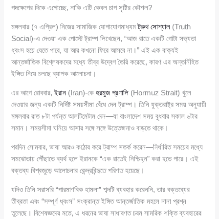
পদক্ষেপের দিকে এগোচ্ছে, নাকি এটি কেবল চাপ সৃষ্টির কৌশল?
মঙ্গলবার (৭ এপ্রিল) নিজের সামাজিক যোগাযোগমাধ্যম
ট্রুথ সোশ্যাল
(Truth
Social)-এ দেওয়া এক পোস্টে ট্রাম্প লিখেছেন, “আজ রাতে একটি গোটা সভ্যতা
ধ্বংস হয়ে যেতে পারে, যা আর কখনো ফিরে আসবে না।” এই এক বাক্যই
আন্তর্জাতিক বিশ্লেষকদের মধ্যে তীব্র উদ্বেগ তৈরি করেছে, কারণ এর অন্তর্নিহিত
ইঙ্গিত নিয়ে চলছে ব্যাপক আলোচনা।
এর আগে রোববার,
ইরান
(Iran)-কে
হরমুজ প্রণালি
(Hormuz Strait) খুলে
দেওয়ার জন্য একটি নির্দিষ্ট সময়সীমা বেঁধে দেন ট্রাম্প। তিনি যুক্তরাষ্ট্র সময় অনুযায়ী
মঙ্গলবার রাত ৮টা পর্যন্ত আলটিমেটাম দেন—যা বাংলাদেশ সময় বুধবার সকাল ৬টার
সমান। সময়সীমা ঘনিয়ে আসার সঙ্গে সঙ্গে উত্তেজনাও বাড়তে থাকে।
পরদিন সোমবার, ভাষা আরও কঠোর করে ট্রাম্প সতর্ক করেন—নির্ধারিত সময়ের মধ্যে
সমঝোতায় পৌঁছাতে ব্যর্থ হলে ইরানকে “এক রাতেই নিশ্চিহ্ন” করা হতে পারে। এই
বক্তব্য বিশ্বজুড়ে আলোচনার কেন্দ্রবিন্দুতে পরিণত হয়েছে।
যদিও তিনি সরাসরি “পারমাণবিক হামলা” শব্দটি ব্যবহার করেননি, তার বক্তব্যের
তীব্রতা এবং “সম্পূর্ণ ধ্বংস” সংক্রান্ত ইঙ্গিত আন্তর্জাতিক মহলে নানা প্রশ্ন
তুলেছে। বিশেষজ্ঞদের মতে, এ ধরনের ভাষা সাধারণত চরম সামরিক শক্তি ব্যবহারের