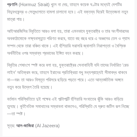
প্রণালি
(Hormuz Strait) খুলে না দেয়, তাহলে কয়েক ঘণ্টার মধ্যেই দেশটির
বিদ্যুৎকেন্দ্র ও সেতুগুলোতে হামলা চালানো হবে। এই বক্তব্য ঘিরেই উত্তেজনা নতুন
মাত্রা পায়।
আইআরজিসির বিবৃতিতে আরও বলা হয়, তারা এমনভাবে যুক্তরাষ্ট্র ও তার অংশীদারদের
অবকাঠামোকে লক্ষ্যবস্তুতে পরিণত করবে, যাতে বহু বছর ধরে এ অঞ্চলের তেল ও গ্যাস
সম্পদ থেকে তারা বঞ্চিত থাকে। এই হুঁশিয়ারি সরাসরি জ্বালানি নিরাপত্তা ও বৈশ্বিক
অর্থনীতির ওপর সম্ভাব্য প্রভাবের ইঙ্গিত বহন করছে।
বিবৃতির শেষাংশে স্পষ্ট করে বলা হয়, যুক্তরাষ্ট্রের সেনাবাহিনী যদি তাদের নির্ধারিত ‘রেড
লাইন’ অতিক্রম করে, তাহলে ইরানের প্রতিক্রিয়া শুধু মধ্যপ্রাচ্যেই সীমাবদ্ধ থাকবে
না—বরং তা আরও বিস্তৃত পরিসরে ছড়িয়ে পড়তে পারে। এতে আন্তর্জাতিক অঙ্গনে
নতুন করে উদ্বেগ তৈরি হয়েছে।
বর্তমান পরিস্থিতিতে দুই পক্ষের এই পাল্টাপাল্টি হুঁশিয়ারি সংঘাতের ঝুঁকি আরও বাড়িয়ে
তুলছে। কূটনৈতিক সমাধানের সম্ভাবনা থাকলেও, পরিস্থিতি যে দ্রুত জটিল রূপ নিচ্ছে
—তা স্পষ্ট।
সূত্র:
আল-জাজিরা
(Al Jazeera)