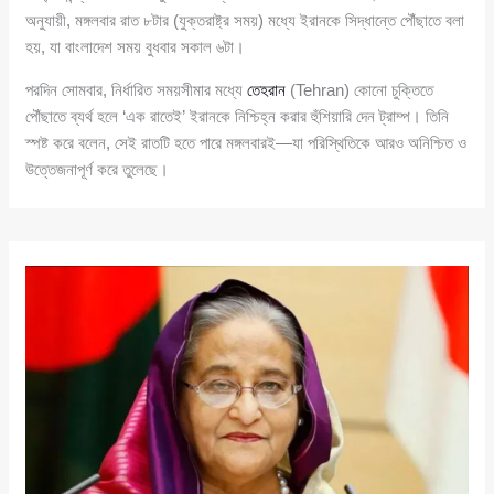
অনুযায়ী, মঙ্গলবার রাত ৮টার (যুক্তরাষ্ট্র সময়) মধ্যে ইরানকে সিদ্ধান্তে পৌঁছাতে বলা
হয়, যা বাংলাদেশ সময় বুধবার সকাল ৬টা।
পরদিন সোমবার, নির্ধারিত সময়সীমার মধ্যে
তেহরান
(Tehran) কোনো চুক্তিতে
পৌঁছাতে ব্যর্থ হলে ‘এক রাতেই’ ইরানকে নিশ্চিহ্ন করার হুঁশিয়ারি দেন ট্রাম্প। তিনি
স্পষ্ট করে বলেন, সেই রাতটি হতে পারে মঙ্গলবারই—যা পরিস্থিতিকে আরও অনিশ্চিত ও
উত্তেজনাপূর্ণ করে তুলেছে।