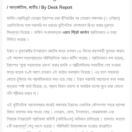
/
আন্তর্জাতিক
,
জাতীয়
/ By
Desk Report
মার্কিন প্রেসিডেন্ট ডোনাল্ড ট্রাম্পের চরম হুঁশিয়ারির পর তেহরান মঙ্গলবার (৭ এপ্রিল)
ওয়াশিংটনের সঙ্গে সরাসরি সব ধরনের কূটনৈতিক যোগাযোগ ছিন্ন করার চূড়ান্ত
সিদ্ধান্ত নিয়েছে। মার্কিন সংবাদমাধ্যম
ওয়াল স্ট্রিট জার্নাল
প্রতিবেদনে এ তথ্য
নিশ্চিত করেছে।
ইরান ও যুক্তরাষ্ট্র-ইসরায়েল জোটের মধ্যে চলমান ৩৮ দিনের রক্তক্ষয়ী যুদ্ধের আবহে
এই পদক্ষেপ মধ্যপ্রাচ্যের পরিস্থিতিকে আরও জটিল করেছে। প্রতিবেদনে বলা হয়েছে,
ট্রাম্পের ‘পুরো সভ্যতাকে ধ্বংস’ করার হুমকি ও আল্টিমেটামের সময়সীমা শেষ হওয়ার
মাত্র কয়েক ঘণ্টা আগে তেহরান এই কঠোর অবস্থান নিয়েছে। এর ফলে সম্ভাব্য
কোনো চুক্তির পথ প্রাথমিকভাবে বন্ধ হয়ে গেছে। ইরান সরাসরি আলোচনা বন্ধ করার
মাধ্যমে স্পষ্ট বার্তা দিয়েছে যে, প্রবল বিমান হামলা বা সামরিক চাপের মুখে তারা কোনো
নতি স্বীকার করবে না।
এই কূটনৈতিক অচলাবস্থার মাঝেই মঙ্গলবার ইরানের একাধিক কৌশলগত শহরে ব্যাপক
বিমান হামলার খবর পাওয়া গেছে। তেহরান, কোম, ইসফাহান, খোররামাবাদ এবং
শিরাজে ইস্রায়েলি প্রতিরক্ষা বাহিনী (আইডিএফ) অভিযান চালিয়েছে। হামলায় অন্তত
৮টি গুরুত্বপূর্ণ সেতু ধ্বংস হয়েছে। পরিস্থিতি উদ্বেগজনক হওয়ায় বাহরাইনে