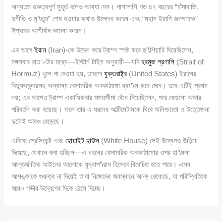
অন্যতম গুরুত্বপূর্ণ মুহূর্ত বলেও আখ্যা দেন। পাশাপাশি গত ৪৭ বছরের “চাঁদাবাজি,
দুর্নীতি ও মৃ’\ত্যু” শেষ হওয়ার কথাও উল্লেখ করেন এবং “মহান ইরানি জনগণকে”
ঈশ্বরের আশীর্বাদ কামনা করেন।
এর আগে
ইরান
(Iran)-কে উদ্দেশ করে ট্রাম্প স্পষ্ট করে হু’\শিয়ারি দিয়েছিলেন,
মঙ্গলবার রাত ৮টার মধ্যে—ইস্টার্ন টাইম অনুযায়ী—যদি
হরমুজ প্রণালি
(Strait of
Hormuz) খুলে না দেওয়া হয়, তাহলে
যুক্তরাষ্ট্র
(United States) ইরানের
বিদ্যুৎকেন্দ্রসহ অন্যান্য বেসামরিক অবকাঠামো ধ্বং’\স করে দেবে। তবে এটিই প্রথম
নয়; এর আগেও ট্রাম্প একাধিকবার সময়সীমা বেঁধে দিয়েছিলেন, পরে যেগুলো আবার
পরিবর্তন করা হয়েছে। ফলে তার এ ধরনের আল্টিমেটামকে ঘিরে অনিশ্চয়তা ও উত্তেজনা
দুটোই আরও বেড়েছে।
এদিকে প্রেসিডেন্ট এবং
হোয়াইট হাউস
(White House) সেই উদ্বেগও উড়িয়ে
দিয়েছে, যেখানে বলা হচ্ছিল—এ ধরনের বেসামরিক অবকাঠামোর ওপর হা’\মলা
আন্তর্জাতিক আইনের আলোকে যুদ্ধাপ’\রাধ হিসেবে বিবেচিত হতে পারে। এসব
আশঙ্কাকে গুরুত্ব না দিয়েই তারা নিজেদের অবস্থানে অনড় থেকেছে, যা পরিস্থিতিকে
আরও গভীর উদ্বেগের দিকে ঠেলে দিচ্ছে।