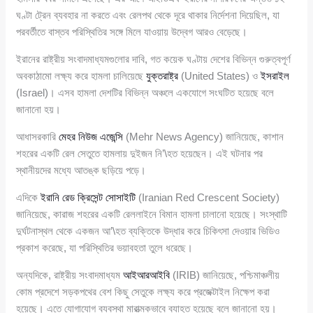
ঘণ্টা ট্রেন ব্যবহার না করতে এবং রেলপথ থেকে দূরে থাকার নির্দেশনা দিয়েছিল, যা
পরবর্তীতে বাস্তব পরিস্থিতির সঙ্গে মিলে যাওয়ায় উদ্বেগ আরও বেড়েছে।
ইরানের রাষ্ট্রীয় সংবাদমাধ্যমগুলোর দাবি, গত কয়েক ঘণ্টায় দেশের বিভিন্ন গুরুত্বপূর্ণ
অবকাঠামো লক্ষ্য করে হামলা চালিয়েছে
যুক্তরাষ্ট্র
(United States) ও
ইসরাইল
(Israel)। এসব হামলা দেশটির বিভিন্ন অঞ্চলে একযোগে সংঘটিত হয়েছে বলে
জানানো হয়।
আধাসরকারি
মেহর নিউজ এজেন্সি
(Mehr News Agency) জানিয়েছে, কাশান
শহরের একটি রেল সেতুতে হামলায় দুইজন নি’\হত হয়েছেন। এই ঘটনার পর
স্থানীয়দের মধ্যে আতঙ্ক ছড়িয়ে পড়ে।
এদিকে
ইরানি রেড ক্রিসেন্ট সোসাইটি
(Iranian Red Crescent Society)
জানিয়েছে, কারাজ শহরের একটি রেললাইনে বিমান হামলা চালানো হয়েছে। সংস্থাটি
দুর্ঘটনাস্থল থেকে একজন আ’\হত ব্যক্তিকে উদ্ধার করে চিকিৎসা দেওয়ার ভিডিও
প্রকাশ করেছে, যা পরিস্থিতির ভয়াবহতা তুলে ধরেছে।
অন্যদিকে, রাষ্ট্রীয় সংবাদমাধ্যম
আইআরআইবি
(IRIB) জানিয়েছে, পশ্চিমাঞ্চলীয়
কোম প্রদেশে সড়কপথের বেশ কিছু সেতুকে লক্ষ্য করে প্রজেক্টাইল নিক্ষেপ করা
হয়েছে। এতে যোগাযোগ ব্যবস্থা মারাত্মকভাবে ব্যাহত হয়েছে বলে জানানো হয়।