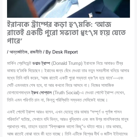
ইরানকে ট্রাম্পের কড়া হু’\মকি: ‘আজ
রাতেই একটি পুরো সভ্যতা ধ্বং’\স হয়ে যেতে
পারে’
/
আন্তর্জাতিক
,
রাজনীতি
/ By
Desk Report
মার্কিন প্রেসিডেন্ট
ডনাল্ড ট্রাম্প
(Donald Trump) ইরানকে নিয়ে আবারও তীব্র
ভাষায় হু’\মকি দিয়েছেন। ইরানের জন্য বেঁধে দেওয়া তার নতুন সময়সীমা ঘনিয়ে আসার
মধ্যে তিনি দাবি করেন, ‘আজ রাতেই একটি পুরো সভ্যতা ধ্বং’\স হয়ে যাবে’—এবং
সেটি এমনভাবে শেষ হবে, যা আর কখনো ফিরে আসবে না। নিজের সামাজিক
যোগাযোগমাধ্যম
ট্রুথ সোশ্যাল
(Truth Social)-এ দেওয়া পোস্টে ট্রাম্প লেখেন,
তিনি এমন পরিণতি চান না, কিন্তু পরিস্থিতি সম্ভবত সেদিকেই যাচ্ছে।
একই পোস্টে ট্রাম্প আরও বলেন, এখন যেহেতু তার ভাষায় “সম্পূর্ণ ও পূর্ণাঙ্গ শাসন
পরিবর্তন” ঘটেছে, সেখানে যদি ভিন্ন, আরও বুদ্ধিমান এবং কম উগ্র মানসিকতার মানুষ
প্রাধান্য পায়, তাহলে হয়তো “বিপ্লবাত্মক ভালো কিছু”ও ঘটতে পারে। তার ভাষায়,
আজ রাতেই বোঝা যাবে কী হতে যাচ্ছে। তিনি এটিকে বিশ্বের দীর্ঘ ও জটিল ইতিহাসের