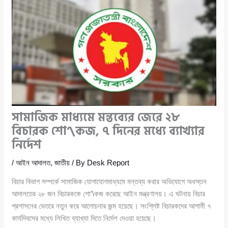
সামাজিক মাধ্যমে মন্তব্যের জেরে ২৮
বিচারক শো’\কজ, ৭ দিনের মধ্যে ব্যাখ্যার
নির্দেশ
/
আইন আদালত
,
জাতীয়
/ By
Desk Report
বিচার বিভাগ সম্পর্কে সামাজিক যোগাযোগমাধ্যমে মন্তব্য করার অভিযোগে অধস্তন
আদালতের ২৮ জন বিচারককে শো’\কজ করেছে আইন মন্ত্রণালয়। এ ঘটনায় বিচার
প্রশাসনের ভেতরে নতুন করে আলোচনার জন্ম হয়েছে। সংশ্লিষ্ট বিচারকদের আগামী ৭
কার্যদিবসের মধ্যে লিখিত ব্যাখ্যা দিতে নির্দেশ দেওয়া হয়েছে।