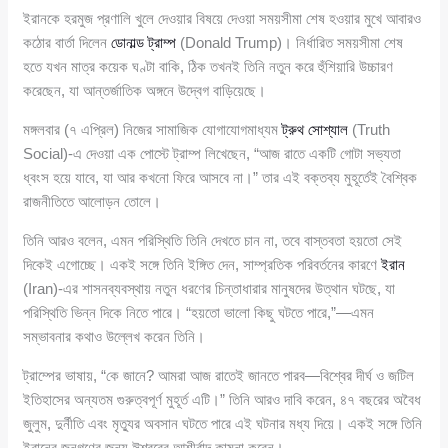
ইরানকে হরমুজ প্রণালি খুলে দেওয়ার বিষয়ে দেওয়া সময়সীমা শেষ হওয়ার মুখে আবারও
কঠোর বার্তা দিলেন
ডোনাল্ড ট্রাম্প
(Donald Trump)। নির্ধারিত সময়সীমা শেষ
হতে যখন মাত্র কয়েক ঘণ্টা বাকি, ঠিক তখনই তিনি নতুন করে হুঁশিয়ারি উচ্চারণ
করেছেন, যা আন্তর্জাতিক অঙ্গনে উদ্বেগ বাড়িয়েছে।
মঙ্গলবার (৭ এপ্রিল) নিজের সামাজিক যোগাযোগমাধ্যম
ট্রুথ সোশ্যাল
(Truth
Social)-এ দেওয়া এক পোস্টে ট্রাম্প লিখেছেন, “আজ রাতে একটি গোটা সভ্যতা
ধ্বংস হয়ে যাবে, যা আর কখনো ফিরে আসবে না।” তার এই বক্তব্য মুহূর্তেই বৈশ্বিক
রাজনীতিতে আলোড়ন তোলে।
তিনি আরও বলেন, এমন পরিস্থিতি তিনি দেখতে চান না, তবে বাস্তবতা হয়তো সেই
দিকেই এগোচ্ছে। একই সঙ্গে তিনি ইঙ্গিত দেন, সাম্প্রতিক পরিবর্তনের কারণে
ইরান
(Iran)-এর শাসনব্যবস্থায় নতুন ধরণের চিন্তাধারার মানুষদের উত্থান ঘটছে, যা
পরিস্থিতি ভিন্ন দিকে নিতে পারে। “হয়তো ভালো কিছু ঘটতে পারে,”—এমন
সম্ভাবনার কথাও উল্লেখ করেন তিনি।
ট্রাম্পের ভাষায়, “কে জানে? আমরা আজ রাতেই জানতে পারব—বিশ্বের দীর্ঘ ও জটিল
ইতিহাসের অন্যতম গুরুত্বপূর্ণ মুহূর্ত এটি।” তিনি আরও দাবি করেন, ৪৭ বছরের অবৈধ
জুলুম, দুর্নীতি এবং মৃত্যুর অবসান ঘটতে পারে এই ঘটনার মধ্য দিয়ে। একই সঙ্গে তিনি
ইরানের জনগণের জন্য ঈশ্বরের আশীর্বাদ কামনা করেন।