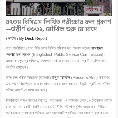
৪৭তম বিসিএস লিখিত পরীক্ষার ফল প্রকাশ
—উত্তীর্ণ ৩৬৩১, মৌখিক শুরু মে মাসে
/
জাতীয়
/ By
Desk Report
বহুল প্রতীক্ষিত ৪৭তম বিসিএসের লিখিত পরীক্ষার ফল প্রকাশ করেছে
বাংলাদেশ
সরকারী কর্ম কমিশন
(Bangladesh Public Service Commission)।
মঙ্গলবার দুপুরে প্রকাশিত এ ফলাফলে মোট ৩ হাজার ৬৩১ জন প্রার্থী সাময়িকভাবে
উত্তীর্ণ হয়েছেন।
কমিশনের পরীক্ষা নিয়ন্ত্রক (ক্যাডার)
মাসুমা আফরীন
(Masuma Afrin) স্বাক্ষরিত
এক প্রেস বিজ্ঞপ্তিতে এ তথ্য জানানো হয়। এতে বলা হয়, উত্তীর্ণ প্রার্থীদের মৌখিক
পরীক্ষা আগামী মে মাসে শুরু হবে।
বিজ্ঞপ্তিতে আরও উল্লেখ করা হয়, গত বছরের ২৭ নভেম্বর থেকে ১৮ ডিসেম্বর পর্যন্ত
ঢাকা সহ দেশের ৮টি বিভাগীয় শহরে এই লিখিত পরীক্ষা অনুষ্ঠিত হয়েছিল। নির্ধারিত
প্রক্রিয়া অনুসরণ করে পরীক্ষায় অংশগ্রহণকারী প্রার্থীদের মধ্য থেকে ৩ হাজার ৬৩১