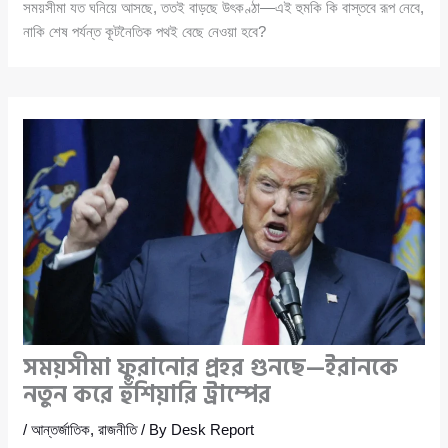
সময়সীমা যত ঘনিয়ে আসছে, ততই বাড়ছে উৎকণ্ঠা—এই হুমকি কি বাস্তবে রূপ নেবে,
নাকি শেষ পর্যন্ত কূটনৈতিক পথই বেছে নেওয়া হবে?
সময়সীমা ফুরানোর প্রহর গুনছে—ইরানকে
নতুন করে হুঁশিয়ারি ট্রাম্পের
/
আন্তর্জাতিক
,
রাজনীতি
/ By
Desk Report