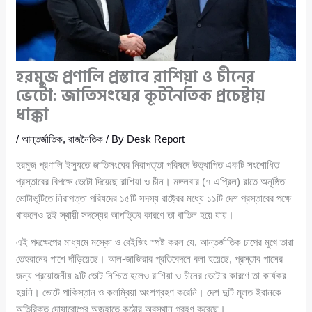
হরমুজ প্রণালি প্রস্তাবে রাশিয়া ও চীনের
ভেটো: জাতিসংঘের কূটনৈতিক প্রচেষ্টায়
ধাক্কা
/
আন্তর্জাতিক
,
রাজনৈতিক
/ By
Desk Report
হরমুজ প্রণালি ইস্যুতে জাতিসংঘের নিরাপত্তা পরিষদে উত্থাপিত একটি সংশোধিত
প্রস্তাবের বিপক্ষে ভেটো দিয়েছে রাশিয়া ও চীন। মঙ্গলবার (৭ এপ্রিল) রাতে অনুষ্ঠিত
ভোটাভুটিতে নিরাপত্তা পরিষদের ১৫টি সদস্য রাষ্ট্রের মধ্যে ১১টি দেশ প্রস্তাবের পক্ষে
থাকলেও দুই স্থায়ী সদস্যের আপত্তির কারণে তা বাতিল হয়ে যায়।
এই পদক্ষেপের মাধ্যমে মস্কো ও বেইজিং স্পষ্ট করল যে, আন্তর্জাতিক চাপের মুখে তারা
তেহরানের পাশে দাঁড়িয়েছে। আল-জাজিরার প্রতিবেদনে বলা হয়েছে, প্রস্তাব পাসের
জন্য প্রয়োজনীয় ৯টি ভোট নিশ্চিত হলেও রাশিয়া ও চীনের ভেটোর কারণে তা কার্যকর
হয়নি। ভোটে পাকিস্তান ও কলম্বিয়া অংশগ্রহণ করেনি। দেশ দুটি মূলত ইরানকে
অতিরিক্ত দোষারোপের অজুহাতে কঠোর অবস্থান গ্রহণ করেছে।