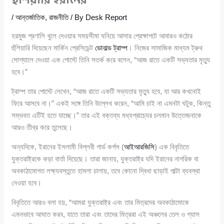
হুঁশিয়ারি ইরানের
/
আন্তর্জাতিক
,
রাজনীতি
/ By
Desk Report
হরমুজ প্রণালি খুলে দেওয়ার সময়সীমা ঘনিয়ে আসার প্রেক্ষাপটে আবারও কঠোর
হুঁশিয়ারি দিয়েছেন মার্কিন প্রেসিডেন্ট
ডোনাল্ড ট্রাম্প
। নিজের সামাজিক মাধ্যম ট্রুথ
সোশ্যালে দেওয়া এক পোস্টে তিনি সতর্ক করে বলেন, “আজ রাতে একটি সভ্যতার মৃত্যু
হবে।”
ট্রাম্প তার পোস্টে লেখেন, “আজ রাতে একটি সভ্যতার মৃত্যু হবে, যা আর কখনোই
ফিরে আসবে না।” একই সঙ্গে তিনি উল্লেখ করেন, “আমি চাই না এমনটা ঘটুক, কিন্তু
সম্ভবত এটিই হতে যাচ্ছে।” তার এই বক্তব্য মধ্যপ্রাচ্যের চলমান উত্তেজনাকে
আরও তীব্র করে তুলেছে।
অন্যদিকে, ইরানের ইসলামী বিপ্লবী গার্ড কর্পস (
আইআরজিসি
) এক বিবৃতিতে
যুক্তরাষ্ট্রকে কড়া বার্তা দিয়েছে। তারা জানায়, যুক্তরাষ্ট্র যদি ইরানের নাগরিক বা
অবকাঠামোগত লক্ষ্যবস্তুতে হামলা চালায়, তবে কোনো দ্বিধা ছাড়াই পাল্টা ব্যবস্থা
নেওয়া হবে।
বিবৃতিতে আরও বলা হয়, “আমরা যুক্তরাষ্ট্র এবং তার মিত্রদের অবকাঠামোকে
এমনভাবে আঘাত করব, যাতে তারা এবং তাদের মিত্ররা এই অঞ্চলের তেল ও গ্যাস