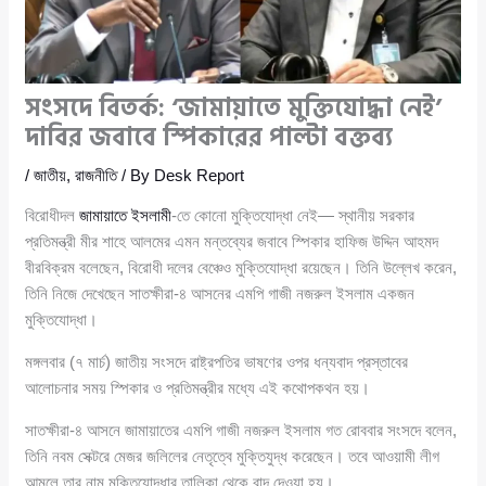
সংসদে বিতর্ক: ‘জামায়াতে মুক্তিযোদ্ধা নেই’
দাবির জবাবে স্পিকারের পাল্টা বক্তব্য
/
জাতীয়
,
রাজনীতি
/ By
Desk Report
বিরোধীদল
জামায়াতে ইসলামী
-তে কোনো মুক্তিযোদ্ধা নেই— স্থানীয় সরকার
প্রতিমন্ত্রী মীর শাহে আলমের এমন মন্তব্যের জবাবে স্পিকার হাফিজ উদ্দিন আহমদ
বীরবিক্রম বলেছেন, বিরোধী দলের বেঞ্চেও মুক্তিযোদ্ধা রয়েছেন। তিনি উল্লেখ করেন,
তিনি নিজে দেখেছেন সাতক্ষীরা-৪ আসনের এমপি গাজী নজরুল ইসলাম একজন
মুক্তিযোদ্ধা।
মঙ্গলবার (৭ মার্চ) জাতীয় সংসদে রাষ্ট্রপতির ভাষণের ওপর ধন্যবাদ প্রস্তাবের
আলোচনার সময় স্পিকার ও প্রতিমন্ত্রীর মধ্যে এই কথোপকথন হয়।
সাতক্ষীরা-৪ আসনে জামায়াতের এমপি গাজী নজরুল ইসলাম গত রোববার সংসদে বলেন,
তিনি নবম সেক্টরে মেজর জ‌লিলের নেতৃত্বে মুক্তিযুদ্ধ করেছেন। তবে আওয়ামী লীগ
আমলে তার নাম মুক্তিযোদ্ধার তালিকা থেকে বাদ দেওয়া হয়।