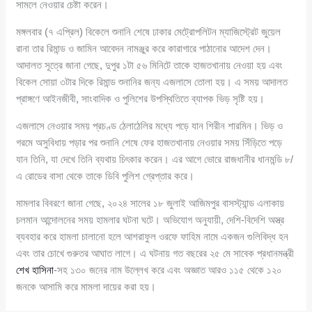
সামলে নেওয়ার চেষ্টা করেন।
মঙ্গলবার (৭ এপ্রিল) বিকেলে শুনানি শেষে ঢাকার মেট্রোপলিটন ম্যাজিস্ট্রেট জুয়েল
রানা তার রিমান্ড ও জামিন আবেদন নামঞ্জুর করে কারাগারে পাঠানোর আদেশ দেন।
আদালত সূত্রে জানা গেছে, দুপুর ১টা ৫৬ মিনিটে তাকে হাজতখানায় নেওয়া হয় এবং
বিকেল সোয়া ৩টার দিকে রিমান্ড শুনানির জন্য এজলাসে তোলা হয়। এ সময় আদালত
প্রাঙ্গণে আইনজীবী, সাংবাদিক ও পুলিশের উপস্থিতিতে ব্যাপক ভিড় সৃষ্টি হয়।
এজলাসে নেওয়ার সময় প্রচণ্ড ঠেলাঠেলির মধ্যে পড়ে যান শিরীন শারমিন। ভিড় ও
গরমে অসুবিধায় পড়ার পর শুনানি শেষে ফের হাজতখানায় নেওয়ার সময় সিঁড়িতে পড়ে
যান তিনি, যা দেখে তিনি ব্যথায় চিৎকার করেন। এর আগে ভোরে রাজধানীর ধানমন্ডি ৮/
এ রোডের বাসা থেকে তাকে ডিবি পুলিশ গ্রেপ্তার করে।
মামলার বিবরণে জানা গেছে, ২০২৪ সালের ১৮ জুলাই আজিমপুর বাসস্ট্যান্ড এলাকায়
চলমান আন্দোলনের সময় হামলার ঘটনা ঘটে। অভিযোগ অনুযায়ী, দেশি-বিদেশি অস্ত্র
ব্যবহার করে হামলা চালানো হলে আশরাফুল ওরফে ফাহিম নামে একজন গুলিবিদ্ধ হন
এবং তার চোখে গুরুতর আঘাত লাগে। এ ঘটনায় গত বছরের ২৫ মে সাবেক প্রধানমন্ত্রী
শেখ হাসিনা
-সহ ১৩০ জনের নাম উল্লেখ করে এবং অজ্ঞাত আরও ১১৫ থেকে ১২০
জনকে আসামি করে মামলা দায়ের করা হয়।