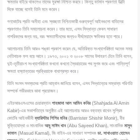
ক্ষমতার বাইরে থাকলেও তাদের সুরক্ষা নিশ্চিত করবে। কিন্তু বর্তমান প্রবণতা উল্টো
দিকে যাচ্ছে বলেই তিনি মনে করেন।
গণভোটের প্রতি অনীহা এবং স্বচ্ছতা নিশ্চিতকারী গুরুত্বপূর্ণ আইনগুলো বাতিলের
প্রবণতাও তিনি সমালোচনা করেন। তার মতে, এসব সিদ্ধান্ত কেবল সাধারণ
নাগরিকদের জন্য নয়, বরং ক্ষমতাসীনদের জন্যও দীর্ঘমেয়াদে ক্ষতিকর হতে পারে।
আলোচনায় তিনি আরও শঙ্কা প্রকাশ করেন যে, অতিরিক্ত সংখ্যাগরিষ্ঠতা অনেক সময়
নেতিবাচক ফল বয়ে আনে। ১৯৭৩, ২০০১ ও ২০০৮ সালের উদাহরণ টেনে তিনি বলেন,
দুই-তৃতীয়াংশ সংখ্যাগরিষ্ঠতা কখনো কখনো স্বৈরাচারের পথ সুগম করে এবং শান্তিপূর্ণ
ক্ষমতা হস্তান্তরের প্রক্রিয়াকে বাধাগ্রস্ত করে।
তিনি সংসদ সদস্যদের প্রতি আহ্বান জানিয়ে বলেন, এসব সিদ্ধান্তের সম্ভাব্য পরিণতি
সম্পর্কে গভীরভাবে ভাবা প্রয়োজন।
এইচআরএসএসের চেয়ারম্যান
শাহজাদা আল আমিন কবির
(Shahjada Al Amin
Kabir)-এর সভাপতিত্বে অনুষ্ঠিত এই আলোচনায় আরও বক্তব্য রাখেন সুপ্রিম
কোর্টের আইনজীবী
ব্যারিস্টার শিশির মনির
(Barrister Shishir Monir), বীর
মুক্তিযোদ্ধা ও সাংবাদিক
আবু সাঈদ খান
(Abu Sayeed Khan), সাংবাদিক
মাসুদ
কামাল
(Masud Kamal), জি নাইন-এর সাধারণ সম্পাদক
ডা. সাখাওয়াত হোসেন