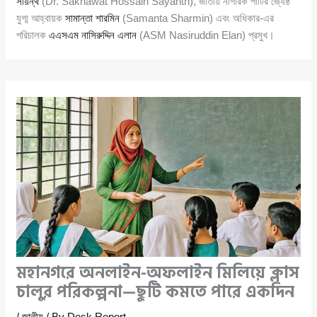
সায়ন্থ
(Dr. Sakhawat Hossain Sayanth), জাতীয় নাগরিক পার্টির জ্যেষ্ঠ
যুগ্ম আহ্বায়ক
সামান্তা শারমিন
(Samanta Sharmin) এবং অধিকার-এর
পরিচালক
এএসএম নাসিরুদ্দিন এলান
(ASM Nasiruddin Elan) প্রমুখ।
মহানগরে অনলাইন-অফলাইন মিলিয়ে ক্লাস
চালুর পরিকল্পনা—ছুটি কমতে পারে একদিন
/
জাতীয়
/ By
Desk Report