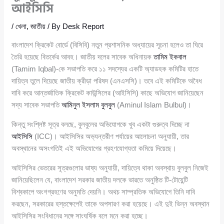
আইসিসি
/
খেলা
,
জাতীয়
/ By
Desk Report
বাংলাদেশ ক্রিকেট বোর্ডে (বিসিবি) নতুন প্রশাসনিক অধ্যায়ের সূচনা হলেও তা ঘিরে
তৈরি হয়েছে বিতর্কের আবহ। জাতীয় দলের সাবেক অধিনায়ক
তামিম ইকবাল
(Tamim Iqbal)-কে সভাপতি করে ১১ সদস্যের একটি অ্যাডহক কমিটির হাতে
দায়িত্ব তুলে দিয়েছে জাতীয় ক্রীড়া পরিষদ (এনএসসি)। তবে এই কমিটিকে অবৈধ
দাবি করে আন্তর্জাতিক ক্রিকেট কাউন্সিলের (আইসিসি) কাছে অভিযোগ জানিয়েছেন
সদ্য সাবেক সভাপতি
আমিনুল ইসলাম বুলবুল
(Aminul Islam Bulbul)।
কিন্তু সংশ্লিষ্ট সূত্র বলছে, বুলবুলের অভিযোগকে খুব একটা গুরুত্ব দিচ্ছে না
আইসিসি
(ICC)। আইসিসির অভ্যন্তরীণ পর্যায়ের আলোচনা অনুযায়ী, তার
অবস্থানের অসংগতিই এই অভিযোগের গ্রহণযোগ্যতা কমিয়ে দিয়েছে।
আইসিসির ভেতরের সূত্রগুলোর ভাষ্য অনুযায়ী, দায়িত্বে থাকা অবস্থায় বুলবুল নিজেই
জানিয়েছিলেন যে, বাংলাদেশ সরকার জাতীয় দলকে ভারতে অনুষ্ঠিত টি-টোয়েন্টি
বিশ্বকাপে অংশগ্রহণের অনুমতি দেয়নি। অথচ সাম্প্রতিক অভিযোগে তিনি দাবি
করছেন, সরকারের হস্তক্ষেপেই তাকে অপসারণ করা হয়েছে। এই দুই ভিন্ন অবস্থান
আইসিসির সংবিধানের সঙ্গে সাংঘর্ষিক বলে মনে করা হচ্ছে।