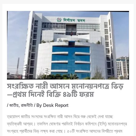
সংরক্ষিত নারী আসনে মনোনয়নপত্রে ভিড়
—প্রথম দিনেই বিক্রি ৪৯টি ফরম
/
জাতীয়
,
রাজনীতি
/ By
Desk Report
ত্রয়োদশ জাতীয় সংসদের সংরক্ষিত নারী আসন ঘিরে শুরু থেকেই দেখা যাচ্ছে
ব্যতিক্রমী আগ্রহ। তফসিল ঘোষণার পরদিনই নির্বাচন কমিশনে (ইসি) মনোনয়নপত্র
সংগ্রহে প্রার্থীদের ভিড় লক্ষ্য করা গেছে। ৫০টি সংরক্ষিত আসনের বিপরীতে প্রথম