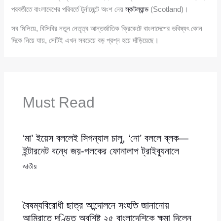
পরবর্তীতে বাংলাদেশের পরিবর্তে টুর্নামেন্টে অংশ নেয়
স্কটল্যান্ড
(Scotland)।
সব মিলিয়ে, বিসিবির নতুন নেতৃত্ব আন্তর্জাতিক ক্রিকেটে বাংলাদেশের ভবিষ্যৎ কোন
দিকে নিয়ে যায়, সেটিই এখন সবচেয়ে বড় প্রশ্ন হয়ে দাঁড়িয়েছে।
Must Read
‘মা’ ইয়েস বললেই সিগন্যাল চালু, ‘নো’ বললে ব্লক—
ইন্টারনেট বন্ধে জয়-পলকের ফোনালাপ ট্রাইব্যুনালে
জাতীয়
বৈষম্যবিরোধী ছাত্র আন্দোলনে সংহতি জানানোয়
আমিরাতে দণ্ডিত অবশিষ্ট ২৫ বাংলাদেশিকে ক্ষমা দিলেন