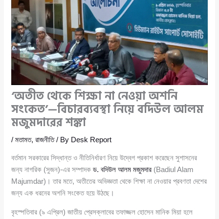
‘অতীত থেকে শিক্ষা না নেওয়া অশনি
সংকেত’—বিচারব্যবস্থা নিয়ে বদিউল আলম
মজুমদারের শঙ্কা
/
মতামত
,
রাজনীতি
/ By
Desk Report
বর্তমান সরকারের সিদ্ধান্ত ও নীতিনির্ধারণ নিয়ে উদ্বেগ প্রকাশ করেছেন সুশাসনের
জন্য নাগরিক (সুজন)-এর সম্পাদক
ড. বদিউল আলম মজুমদার
(Badiul Alam
Majumdar)। তার মতে, অতীতের অভিজ্ঞতা থেকে শিক্ষা না নেওয়ার প্রবণতা দেশের
জন্য এক ধরনের অশনি সংকেত হয়ে উঠছে।
বৃহস্পতিবার (৯ এপ্রিল) জাতীয় প্রেসক্লাবের তফাজ্জল হোসেন মানিক মিয়া হলে