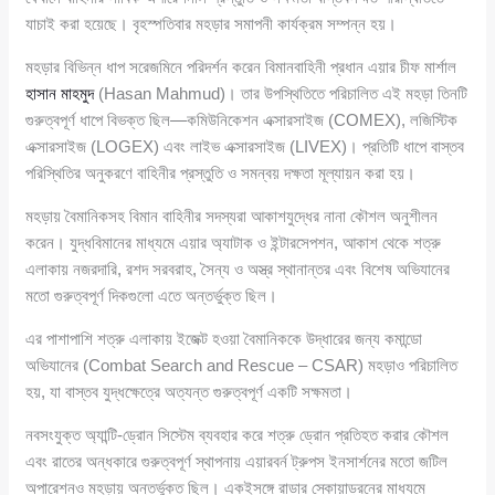
যাচাই করা হয়েছে। বৃহস্পতিবার মহড়ার সমাপনী কার্যক্রম সম্পন্ন হয়।
মহড়ার বিভিন্ন ধাপ সরেজমিনে পরিদর্শন করেন বিমানবাহিনী প্রধান এয়ার চীফ মার্শাল
হাসান মাহমুদ
(Hasan Mahmud)। তার উপস্থিতিতে পরিচালিত এই মহড়া তিনটি
গুরুত্বপূর্ণ ধাপে বিভক্ত ছিল—কমিউনিকেশন এক্সারসাইজ (COMEX), লজিস্টিক
এক্সারসাইজ (LOGEX) এবং লাইভ এক্সারসাইজ (LIVEX)। প্রতিটি ধাপে বাস্তব
পরিস্থিতির অনুকরণে বাহিনীর প্রস্তুতি ও সমন্বয় দক্ষতা মূল্যায়ন করা হয়।
মহড়ায় বৈমানিকসহ বিমান বাহিনীর সদস্যরা আকাশযুদ্ধের নানা কৌশল অনুশীলন
করেন। যুদ্ধবিমানের মাধ্যমে এয়ার অ্যাটাক ও ইন্টারসেপশন, আকাশ থেকে শত্রু
এলাকায় নজরদারি, রশদ সরবরাহ, সৈন্য ও অস্ত্র স্থানান্তর এবং বিশেষ অভিযানের
মতো গুরুত্বপূর্ণ দিকগুলো এতে অন্তর্ভুক্ত ছিল।
এর পাশাপাশি শত্রু এলাকায় ইজেক্ট হওয়া বৈমানিককে উদ্ধারের জন্য কমান্ডো
অভিযানের (Combat Search and Rescue – CSAR) মহড়াও পরিচালিত
হয়, যা বাস্তব যুদ্ধক্ষেত্রে অত্যন্ত গুরুত্বপূর্ণ একটি সক্ষমতা।
নবসংযুক্ত অ্যান্টি-ড্রোন সিস্টেম ব্যবহার করে শত্রু ড্রোন প্রতিহত করার কৌশল
এবং রাতের অন্ধকারে গুরুত্বপূর্ণ স্থাপনায় এয়ারবর্ন ট্রুপস ইনসার্শনের মতো জটিল
অপারেশনও মহড়ায় অন্তর্ভুক্ত ছিল। একইসঙ্গে রাডার স্কোয়াড্রনের মাধ্যমে