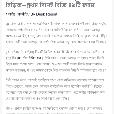
হিড়িক—প্রথম দিনেই বিক্রি ৪৯টি ফরম
/
জাতীয়
,
রাজনীতি
/ By
Desk Report
ত্রয়োদশ জাতীয় সংসদের সংরক্ষিত নারী আসনকে ঘিরে শুরু থেকেই দেখা যাচ্ছে বাড়তি
আগ্রহের স্পষ্ট চিত্র। তফসিল ঘোষণার পরদিনই নির্বাচন কমিশনে মনোনয়নপত্র
সংগ্রহে যেন হিড়িক পড়ে যায়। ৫০টি সংরক্ষিত আসনের বিপরীতে প্রথম দিনেই বিক্রি
হয়েছে ৪৯টি মনোনয়নপত্র, যা রাজনৈতিক অঙ্গনে নতুন করে আলোচনার জন্ম দিয়েছে।
বৃহস্পতিবার (৯ এপ্রিল) বিষয়টি নিশ্চিত করেন রিটার্নিং কর্মকর্তা ও নির্বাচন কমিশনের
যুগ্মসচিব
মো. মঈন উদ্দীন খান
। তিনি জানান, মনোনয়নপত্র সংগ্রহের প্রথম দিনেই
বিপুল সাড়া পাওয়া গেছে। তার ভাষায়, “৪৯ জন প্রার্থী প্রথম দিনেই মনোনয়নপত্র
সংগ্রহ করেছেন, যা এই আসনগুলোকে ঘিরে আগ্রহের বিষয়টি স্পষ্টভাবে তুলে ধরে।”
তিনি আরও বলেন, আগ্রহী প্রার্থীদের মধ্যে কেউ ব্যক্তিগত উদ্যোগে মনোনয়নপত্র
নিতে এসেছেন, আবার কেউ এসেছেন রাজনৈতিক দলের মনোনীত প্রতিনিধি হিসেবে।
মনোনয়নপত্র জমা দেওয়ার ক্ষেত্রে নির্ধারিত জামানতসহ প্রয়োজনীয় কাগজপত্র জমা
দেওয়ার বাধ্যবাধকতার কথাও স্মরণ করিয়ে দেন তিনি।
গত ৮ এপ্রিল নির্বাচন কমিশন এই নির্বাচনের তফসিল ঘোষণা করে। সেই তফসিল