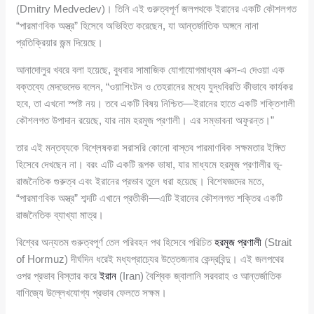
(Dmitry Medvedev)। তিনি এই গুরুত্বপূর্ণ জলপথকে ইরানের একটি কৌশলগত
“পারমাণবিক অস্ত্র” হিসেবে অভিহিত করেছেন, যা আন্তর্জাতিক অঙ্গনে নানা
প্রতিক্রিয়ার জন্ম দিয়েছে।
আনাদোলুর খবরে বলা হয়েছে, বুধবার সামাজিক যোগাযোগমাধ্যম এক্স-এ দেওয়া এক
বক্তব্যে মেদভেদেভ বলেন, “ওয়াশিংটন ও তেহরানের মধ্যে যুদ্ধবিরতি কীভাবে কার্যকর
হবে, তা এখনো স্পষ্ট নয়। তবে একটি বিষয় নিশ্চিত—ইরানের হাতে একটি শক্তিশালী
কৌশলগত উপাদান রয়েছে, যার নাম হরমুজ প্রণালী। এর সম্ভাবনা অফুরন্ত।”
তার এই মন্তব্যকে বিশ্লেষকরা সরাসরি কোনো বাস্তব পারমাণবিক সক্ষমতার ইঙ্গিত
হিসেবে দেখছেন না। বরং এটি একটি রূপক ভাষা, যার মাধ্যমে হরমুজ প্রণালীর ভূ-
রাজনৈতিক গুরুত্ব এবং ইরানের প্রভাব তুলে ধরা হয়েছে। বিশেষজ্ঞদের মতে,
“পারমাণবিক অস্ত্র” শব্দটি এখানে প্রতীকী—এটি ইরানের কৌশলগত শক্তির একটি
রাজনৈতিক ব্যাখ্যা মাত্র।
বিশ্বের অন্যতম গুরুত্বপূর্ণ তেল পরিবহন পথ হিসেবে পরিচিত
হরমুজ প্রণালী
(Strait
of Hormuz) দীর্ঘদিন ধরেই মধ্যপ্রাচ্যের উত্তেজনার কেন্দ্রবিন্দু। এই জলপথের
ওপর প্রভাব বিস্তার করে
ইরান
(Iran) বৈশ্বিক জ্বালানি সরবরাহ ও আন্তর্জাতিক
বাণিজ্যে উল্লেখযোগ্য প্রভাব ফেলতে সক্ষম।