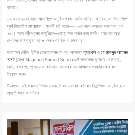
হয়েছে।
এর আগে ২০২২ সালে মালদ্বীপে অনুষ্ঠিত প্রথম সাউথ এশিয়ান জুনিয়র চ্যাম্পিয়নশিপে
স্বর্ণ জিতেছিল বাংলাদেশ। পরবর্তী দুই বছরে—২০২৩ সালে ভারতের অরুনাচল এবং
২০২৪ সালে শ্রীলঙ্কার ক্যান্ডিতে—রৌপ্যপদক অর্জন করে দলটি। আর গত বছর
নেপালের কাঠমান্ডুতে ব্রোঞ্জ পদক পেয়েছিল বাংলাদেশ।
বাংলাদেশ টেবিল টেনিস ফেডারেশনের সাধারণ সম্পাদক
ক্যাপ্টেন এএম মাকসুদ আহমেদ
সনেট
(AM Maqsood Ahmed Sonet) এই সাফল্যের কৃতিত্ব খেলোয়াড়,
কোচ, কর্মকর্তা, স্পন্সর এবং ক্রীড়াবান্ধব সরকারের সম্মিলিত প্রচেষ্টার ফল বলে
উল্লেখ করেন।
উল্লেখ্য, এই প্রতিযোগিতার একক, দ্বৈত এবং মিশ্র দ্বৈত ইভেন্টগুলো অনুষ্ঠিত হবে
আগামী শুক্র ও শনিবার।