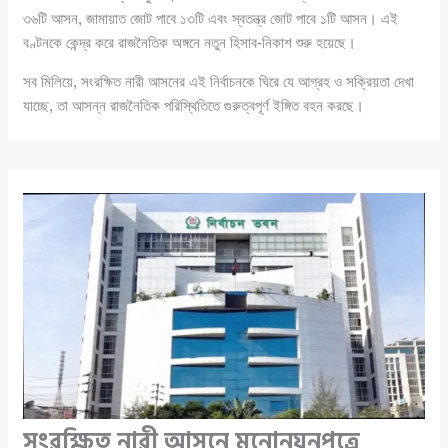
৩৬টি আসন, জামায়াত জোট পাবে ১৩টি এবং স্বতন্ত্র জোট পাবে ১টি আসন। এই
বণ্টনকে কেন্দ্র করে রাজনৈতিক অঙ্গনে নতুন হিসাব-নিকাশ শুরু হয়েছে।
সব মিলিয়ে, সংরক্ষিত নারী আসনের এই নির্বাচনকে ঘিরে যে আগ্রহ ও সক্রিয়তা দেখা
যাচ্ছে, তা আসন্ন রাজনৈতিক পরিস্থিতিতে গুরুত্বপূর্ণ ইঙ্গিত বহন করছে।
সংরক্ষিত নারী আসনে মনোনয়নপত্রে