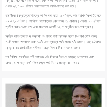
অনুযায়ী, মনোনয়নপত্র দাখিলের শেষ সময় নির্ধারণ করা হয়েছে ২১ এপ্রিল পর্যন্ত।
এরপর ২২ ও ২৩ এপ্রিল মনোনয়নপত্র যাচাই-বাছাই করা হবে।
বাছাইয়ের সিদ্ধান্তের বিরুদ্ধে আপিল করা যাবে ২৬ এপ্রিল, আর আপিল নিষ্পত্তি হবে
২৭ ও ২৮ এপ্রিল। প্রার্থিতা প্রত্যাহারের শেষ সময় ২৯ এপ্রিল। এরপর ৩০ এপ্রিল
প্রতীক বরাদ্দ দেওয়া হবে এবং সবশেষে আগামী ১২ মে অনুষ্ঠিত হবে ভোটগ্রহণ।
নির্বাচন কমিশনের তথ্য অনুযায়ী, সংরক্ষিত নারী আসনের মধ্যে বিএনপি জোট পাচ্ছে
৩৬টি আসন, জামায়াত জোট ১৩টি এবং স্বতন্ত্র জোট পাচ্ছে ১টি আসন। এই বণ্টনকে
কেন্দ্র করেও রাজনৈতিক সমীকরণে নতুন হিসাব-নিকাশ শুরু হয়েছে।
সব মিলিয়ে, সংরক্ষিত নারী আসনের এই নির্বাচন ঘিরে যে আগ্রহ ও তৎপরতা দেখা
যাচ্ছে, তা আসন্ন রাজনৈতিক প্রেক্ষাপটে বিশেষ গুরুত্ব বহন করছে।