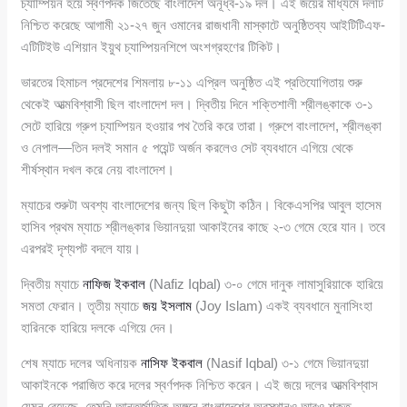
চ্যাম্পিয়ন হয়ে স্বর্ণপদক জিতেছে বাংলাদেশ অনূর্ধ্ব-১৯ দল। এই জয়ের মাধ্যমে দলটি
নিশ্চিত করেছে আগামী ২১-২৭ জুন ওমানের রাজধানী মাস্কাটে অনুষ্ঠিতব্য আইটিটিএফ-
এটিটিইউ এশিয়ান ইয়ুথ চ্যাম্পিয়নশিপে অংশগ্রহণের টিকিট।
ভারতের হিমাচল প্রদেশের শিমলায় ৮-১১ এপ্রিল অনুষ্ঠিত এই প্রতিযোগিতায় শুরু
থেকেই আত্মবিশ্বাসী ছিল বাংলাদেশ দল। দ্বিতীয় দিনে শক্তিশালী শ্রীলঙ্কাকে ৩-১
সেটে হারিয়ে গ্রুপ চ্যাম্পিয়ন হওয়ার পথ তৈরি করে তারা। গ্রুপে বাংলাদেশ, শ্রীলঙ্কা
ও নেপাল—তিন দলই সমান ৫ পয়েন্ট অর্জন করলেও সেট ব্যবধানে এগিয়ে থেকে
শীর্ষস্থান দখল করে নেয় বাংলাদেশ।
ম্যাচের শুরুটা অবশ্য বাংলাদেশের জন্য ছিল কিছুটা কঠিন। বিকেএসপির আবুল হাসেম
হাসিব প্রথম ম্যাচে শ্রীলঙ্কার ভিয়ানদুয়া আকাইনের কাছে ২-৩ গেমে হেরে যান। তবে
এরপরই দৃশ্যপট বদলে যায়।
দ্বিতীয় ম্যাচে
নাফিজ ইকবাল
(Nafiz Iqbal) ৩-০ গেমে দানুক লামাসুরিয়াকে হারিয়ে
সমতা ফেরান। তৃতীয় ম্যাচে
জয় ইসলাম
(Joy Islam) একই ব্যবধানে মুনাসিংহা
হারিনকে হারিয়ে দলকে এগিয়ে দেন।
শেষ ম্যাচে দলের অধিনায়ক
নাসিফ ইকবাল
(Nasif Iqbal) ৩-১ গেমে ভিয়ানদুয়া
আকাইনকে পরাজিত করে দলের স্বর্ণপদক নিশ্চিত করেন। এই জয়ে দলের আত্মবিশ্বাস
যেমন বেড়েছে, তেমনি আন্তর্জাতিক অঙ্গনে বাংলাদেশের অবস্থানও আরও শক্ত