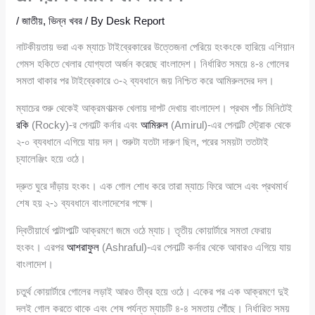
/
জাতীয়
,
ভিন্ন খবর
/ By
Desk Report
নাটকীয়তায় ভরা এক ম্যাচে টাইব্রেকারের উত্তেজনা পেরিয়ে হংকংকে হারিয়ে এশিয়ান
গেমস হকিতে খেলার যোগ্যতা অর্জন করেছে বাংলাদেশ। নির্ধারিত সময়ে ৪-৪ গোলের
সমতা থাকার পর টাইব্রেকারে ৩-২ ব্যবধানে জয় নিশ্চিত করে আমিরুলদের দল।
ম্যাচের শুরু থেকেই আক্রমণাত্মক খেলায় দাপট দেখায় বাংলাদেশ। প্রথম পাঁচ মিনিটেই
রকি
(Rocky)-র পেনাল্টি কর্নার এবং
আমিরুল
(Amirul)-এর পেনাল্টি স্ট্রোক থেকে
২-০ ব্যবধানে এগিয়ে যায় দল। শুরুটা যতটা দারুণ ছিল, পরের সময়টা ততটাই
চ্যালেঞ্জিং হয়ে ওঠে।
দ্রুত ঘুরে দাঁড়ায় হংকং। এক গোল শোধ করে তারা ম্যাচে ফিরে আসে এবং প্রথমার্ধ
শেষ হয় ২-১ ব্যবধানে বাংলাদেশের পক্ষে।
দ্বিতীয়ার্ধে পাল্টাপাল্টি আক্রমণে জমে ওঠে ম্যাচ। তৃতীয় কোয়ার্টারে সমতা ফেরায়
হংকং। এরপর
আশরাফুল
(Ashraful)-এর পেনাল্টি কর্নার থেকে আবারও এগিয়ে যায়
বাংলাদেশ।
চতুর্থ কোয়ার্টারে গোলের লড়াই আরও তীব্র হয়ে ওঠে। একের পর এক আক্রমণে দুই
দলই গোল করতে থাকে এবং শেষ পর্যন্ত ম্যাচটি ৪-৪ সমতায় পৌঁছে। নির্ধারিত সময়