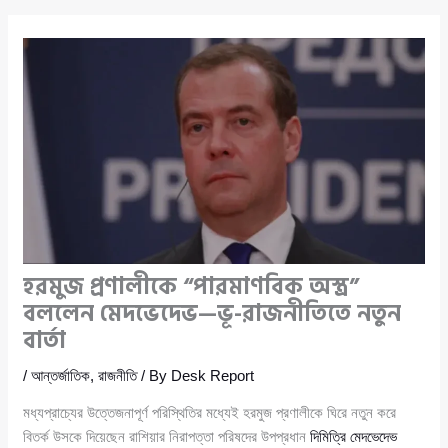
হরমুজ প্রণালীকে “পারমাণবিক অস্ত্র”
বললেন মেদভেদেভ—ভূ-রাজনীতিতে নতুন
বার্তা
/
আন্তর্জাতিক
,
রাজনীতি
/ By
Desk Report
মধ্যপ্রাচ্যের উত্তেজনাপূর্ণ পরিস্থিতির মধ্যেই হরমুজ প্রণালীকে ঘিরে নতুন করে
বিতর্ক উসকে দিয়েছেন রাশিয়ার নিরাপত্তা পরিষদের উপপ্রধান
দিমিত্রি মেদভেদেভ