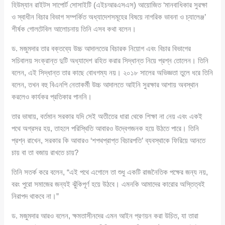
হিউম্যান রাইটস সাপোর্ট সোসাইটি (এইচআরএসএস) আয়োজিত ‘মানবাধিকার সুরক্ষা
ও স্বাধীন বিচার বিভাগ সম্পর্কিত অধ্যাদেশসমূহের বিষয়ে নাগরিক ভাবনা ও চ্যালেঞ্জ’
শীর্ষক গোলটেবিল আলোচনায় তিনি এসব কথা বলেন।
ড. মজুমদার তার বক্তব্যে উচ্চ আদালতের বিচারক নিয়োগ এবং বিচার বিভাগের
সচিবালয় সংক্রান্ত দুটি অধ্যাদেশ রহিত করার সিদ্ধান্ত নিয়ে প্রশ্ন তোলেন। তিনি
বলেন, এই সিদ্ধান্ত তার কাছে বোধগম্য নয়। ২০১৮ সালের অভিজ্ঞতা তুলে ধরে তিনি
বলেন, তখন বহু বিএনপি নেতাকর্মী উচ্চ আদালতে আইনি সুরক্ষার আশায় অবস্থান
করলেও কার্যকর প্রতিকার পাননি।
তার ভাষায়, বর্তমান সরকার যদি সেই অতীতের ধারা থেকে শিক্ষা না নেয় এবং একই
পথে অগ্রসর হয়, তাহলে পরিস্থিতি আবারও উদ্বেগজনক হয়ে উঠতে পারে। তিনি
প্রশ্ন রাখেন, সরকার কি আবারও ‘শপথপ্রাপ্ত বিচারপতি’ ব্যবস্থাকে ফিরিয়ে আনতে
চায় বা তা বজায় রাখতে চায়?
তিনি সতর্ক করে বলেন, “এই পথে এগোলে তা শুধু একটি রাজনৈতিক পক্ষের জন্য নয়,
বরং পুরো সমাজের জন্যই ঝুঁকিপূর্ণ হয়ে উঠবে। এমনকি আমাদের কারোর অস্তিত্বই
নিরাপদ থাকবে না।”
ড. মজুমদার আরও বলেন, ক্ষমতাসীনদের এমন আইন প্রণয়ন করা উচিত, যা তারা