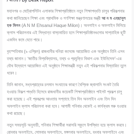
মহানগর ও মেট্রোপলিটন এলাকার শিক্ষাপ্রতিষ্ঠানে নতুন শিক্ষাপদ্ধতি চালুর পরিকল্পনার
কথা জানিয়েছেন শিক্ষা এবং প্রাথমিক ও গণশিক্ষা মন্ত্রণালয়ের মন্ত্রী
আ ন ম এহছানুল
হক মিলন
(A N M Ehsanul Haque Milon)। অনলাইন ও অফলাইন মিলিয়ে
ক্লাস পরিচালনার এই সিদ্ধান্ত বাস্তবায়িত হলে শিক্ষাপ্রতিষ্ঠানগুলোর সাপ্তাহিক ছুটি
একদিন কমে যেতে পারে।
বৃহস্পতিবার (৯ এপ্রিল) রাজধানীর দনিয়া কলেজে আয়োজিত এক অনুষ্ঠানে তিনি এসব
তথ্য জানান। ‘জাতীয় বিশ্ববিদ্যালয়, তথ্য ও প্রযুক্তি বিভাগ এবং ইউনিসেফ’-এর
যৌথ উদ্যোগে আয়োজিত এই অনুষ্ঠানে শিক্ষামন্ত্রী নতুন এই পরিকল্পনার বিস্তারিত তুলে
ধরেন।
তিনি জানান, মধ্যপ্রাচ্যের চলমান সংঘাতের কারণে বৈশ্বিক জ্বালানি সংকট তৈরি
হওয়ায় বিকল্প পদ্ধতি হিসেবে রাজধানীর কয়েকটি শিক্ষাপ্রতিষ্ঠানে পাইলট প্রকল্প চালু
করা হয়েছে। এই প্রকল্পের আওতায় সপ্তাহে তিন দিন অনলাইন এবং তিন দিন
অফলাইন ক্লাস পরিচালনা করা হবে। আগামী শনিবার থেকেই এ কার্যক্রম শুরু হওয়ার
কথা রয়েছে।
নতুন সময়সূচি অনুযায়ী, শনিবার শিক্ষার্থীরা সরাসরি স্কুলে উপস্থিত হয়ে ক্লাস করবে।
রোববার অনলাইনে, সোমবার অফলাইনে, মঙ্গলবার অনলাইনে, বুধবার অফলাইনে এবং