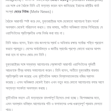
এর সঙ্গে এক বৈঠকে তিনি এই মন্তব্য করেন বলে জানিয়েছে ইরানের রাষ্ট্রীয় বার্তা
সংস্থা
মেহের নিউজ
(Mehr News)।
বৈঠকে আরাগচি স্পষ্ট করে দেন, যুক্তরাষ্ট্রের সঙ্গে যেকোনো আলোচনা ইরান সতর্ক
অবস্থান থেকেই পরিচালনা করবে। তার ভাষায়, অতীত অভিজ্ঞতা তাদের শিখিয়েছে যে
ওয়াশিংটনের প্রতিশ্রুতির ওপর নির্ভর করা যায় না।
তিনি আরও বলেন, ইরান তার জনগণের স্বার্থ ও অধিকার রক্ষায় সর্বোচ্চ শক্তি প্রয়োগ
করতে প্রস্তুত। দেশের সার্বভৌমত্ব ও জাতীয় স্বার্থের প্রশ্নে কোনো ধরনের আপস
করা হবে না বলেও জোর দেন তিনি।
যুক্তরাষ্ট্রের সঙ্গে সম্ভাব্য আলোচনার প্রেক্ষাপটে আরাগচি ওয়াশিংটনের পূর্ববর্তী
আচরণকে তীব্র ভাষায় সমালোচনা করেন। তিনি বলেন, অতীতে যুক্তরাষ্ট্র বারবার
প্রতিশ্রুতি ভঙ্গ করেছে এবং কূটনৈতিক অঙ্গনে বিশ্বাসঘাতকতার নজির স্থাপন
করেছে। এসব অভিজ্ঞতা থেকেই ইরান এখন নতুন করে কোনো আলোচনায় বসার আগে
অত্যন্ত সতর্কতা অবলম্বন করছে।
কূটনৈতিক মহলে এই মন্তব্যকে তাৎপর্যপূর্ণ হিসেবে দেখা হচ্ছে। বিশেষজ্ঞদের মতে,
এমন অবস্থান ভবিষ্যৎ আলোচনার গতি ও ফলাফলের ওপর গুরুত্বপূর্ণ প্রভাব ফেলতে
পারে।