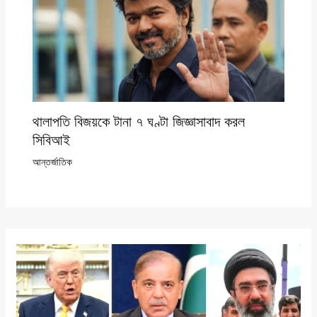
থালাপতি বিজয়কে টানা ৭ ঘণ্টা জিজ্ঞাসাবাদ করল
সিবিআই
আন্তর্জাতিক