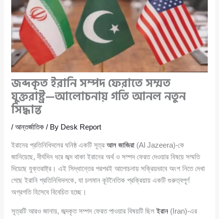
জব্দকৃত ইরানি সম্পদ ফেরাতে সম্মত
যুক্তরাষ্ট্র—আলোচনায় গতি আনল নতুন
সিদ্ধান্ত
/
আন্তর্জাতিক
/ By
Desk Report
ইরানের প্রতিনিধিদলের ঘনিষ্ঠ একটি সূত্র
আল জাজিরা
(Al Jazeera)-কে
জানিয়েছে, দীর্ঘদিন ধরে জব্দ থাকা ইরানের অর্থ ও সম্পদ ফেরত দেওয়ার বিষয়ে সম্মতি
দিয়েছে যুক্তরাষ্ট্র। এই সিদ্ধান্তের পরপরই আলোচনায় সক্রিয়ভাবে অংশ নিতে দেখা
গেছে ইরানি প্রতিনিধিদলকে, যা চলমান কূটনৈতিক প্রক্রিয়ায় একটি গুরুত্বপূর্ণ
অগ্রগতি হিসেবে বিবেচিত হচ্ছে।
সূত্রটি আরও জানায়, জব্দকৃত সম্পদ ফেরত পাওয়ার বিষয়টি ছিল
ইরান
(Iran)-এর