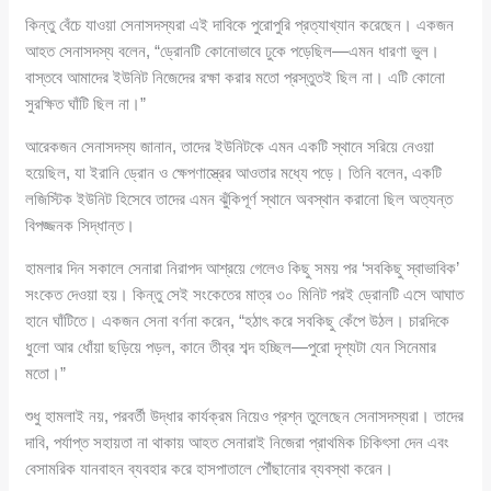
কিন্তু বেঁচে যাওয়া সেনাসদস্যরা এই দাবিকে পুরোপুরি প্রত্যাখ্যান করেছেন। একজন
আহত সেনাসদস্য বলেন, “ড্রোনটি কোনোভাবে ঢুকে পড়েছিল—এমন ধারণা ভুল।
বাস্তবে আমাদের ইউনিট নিজেদের রক্ষা করার মতো প্রস্তুতই ছিল না। এটি কোনো
সুরক্ষিত ঘাঁটি ছিল না।”
আরেকজন সেনাসদস্য জানান, তাদের ইউনিটকে এমন একটি স্থানে সরিয়ে নেওয়া
হয়েছিল, যা ইরানি ড্রোন ও ক্ষেপণাস্ত্রের আওতার মধ্যে পড়ে। তিনি বলেন, একটি
লজিস্টিক ইউনিট হিসেবে তাদের এমন ঝুঁকিপূর্ণ স্থানে অবস্থান করানো ছিল অত্যন্ত
বিপজ্জনক সিদ্ধান্ত।
হামলার দিন সকালে সেনারা নিরাপদ আশ্রয়ে গেলেও কিছু সময় পর ‘সবকিছু স্বাভাবিক’
সংকেত দেওয়া হয়। কিন্তু সেই সংকেতের মাত্র ৩০ মিনিট পরই ড্রোনটি এসে আঘাত
হানে ঘাঁটিতে। একজন সেনা বর্ণনা করেন, “হঠাৎ করে সবকিছু কেঁপে উঠল। চারদিকে
ধুলো আর ধোঁয়া ছড়িয়ে পড়ল, কানে তীব্র শব্দ হচ্ছিল—পুরো দৃশ্যটা যেন সিনেমার
মতো।”
শুধু হামলাই নয়, পরবর্তী উদ্ধার কার্যক্রম নিয়েও প্রশ্ন তুলেছেন সেনাসদস্যরা। তাদের
দাবি, পর্যাপ্ত সহায়তা না থাকায় আহত সেনারাই নিজেরা প্রাথমিক চিকিৎসা দেন এবং
বেসামরিক যানবাহন ব্যবহার করে হাসপাতালে পৌঁছানোর ব্যবস্থা করেন।