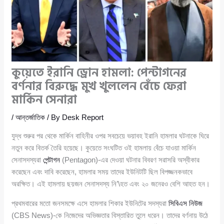
কুয়েতে ইরানি ড্রোন হামলা: পেন্টাগনের
বর্ণনার বিরুদ্ধে মুখ খুললেন বেঁচে ফেরা
মার্কিন সেনারা
/
আন্তর্জাতিক
/ By
Desk Report
যুদ্ধ শুরুর পর থেকে মার্কিন বাহিনীর ওপর সবচেয়ে ভয়াবহ ইরানি হামলার ঘটনাকে ঘিরে
নতুন করে বিতর্ক তৈরি হয়েছে। কুয়েতে সংঘটিত ওই হামলায় বেঁচে যাওয়া মার্কিন
সেনাসদস্যরা
পেন্টাগন
(Pentagon)-এর দেওয়া ঘটনার বিবরণ সরাসরি অস্বীকার
করেছেন এবং দাবি করেছেন, হামলার সময় তাদের ইউনিটটি ছিল বিপজ্জনকভাবে
অরক্ষিত। এই হামলায় ছয়জন সেনাসদস্য নি’\হত এবং ২০ জনেরও বেশি আহত হন।
প্রথমবারের মতো জনসমক্ষে এসে হামলার শিকার ইউনিটের সদস্যরা
সিবিএস নিউজ
(CBS News)-কে নিজেদের অভিজ্ঞতার বিস্তারিত তুলে ধরেন। তাদের বর্ণনায় উঠে