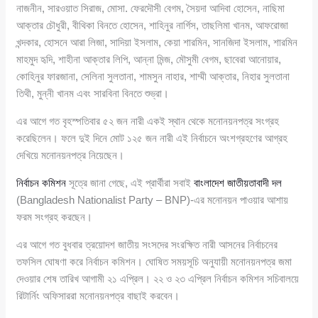
নাজনীন, সারওয়াত সিরাজ, মোসা. ফেরদৌসী বেগম, সৈয়দা আদিবা হোসেন, নাছিমা
আক্তার চৌধুরী, বীথিকা বিনতে হোসেন, শাহিনুর নার্গিস, তাছলিমা খানম, আফরোজা
খন্দকার, হোসনে আরা লিজা, সাদিয়া ইসলাম, কেয়া শারমিন, সানজিদা ইসলাম, শারমিন
মাহমুদ হৃদি, শাহীনা আক্তার লিপি, আন্না মিন্জ, মৌসুমী বেগম, ছাবেরা আনোয়ার,
কোহিনুর ফারজানা, সেলিনা সুলতানা, শামসুন নাহার, শাম্মী আক্তার, নিহার সুলতানা
তিথী, মুন্নী খানম এবং সারবিনা বিনতে শুভ্রা।
এর আগে গত বৃহস্পতিবার ৫২ জন নারী একই স্থান থেকে মনোনয়নপত্র সংগ্রহ
করেছিলেন। ফলে দুই দিনে মোট ১২৫ জন নারী এই নির্বাচনে অংশগ্রহণের আগ্রহ
দেখিয়ে মনোনয়নপত্র নিয়েছেন।
নির্বাচন কমিশন
সূত্রে জানা গেছে, এই প্রার্থীরা সবাই
বাংলাদেশ জাতীয়তাবাদী দল
(Bangladesh Nationalist Party – BNP)-এর মনোনয়ন পাওয়ার আশায়
ফরম সংগ্রহ করছেন।
এর আগে গত বুধবার ত্রয়োদশ জাতীয় সংসদের সংরক্ষিত নারী আসনের নির্বাচনের
তফসিল ঘোষণা করে নির্বাচন কমিশন। ঘোষিত সময়সূচি অনুযায়ী মনোনয়নপত্র জমা
দেওয়ার শেষ তারিখ আগামী ২১ এপ্রিল। ২২ ও ২৩ এপ্রিল নির্বাচন কমিশন সচিবালয়ে
রিটার্নিং অফিসাররা মনোনয়নপত্র বাছাই করবেন।