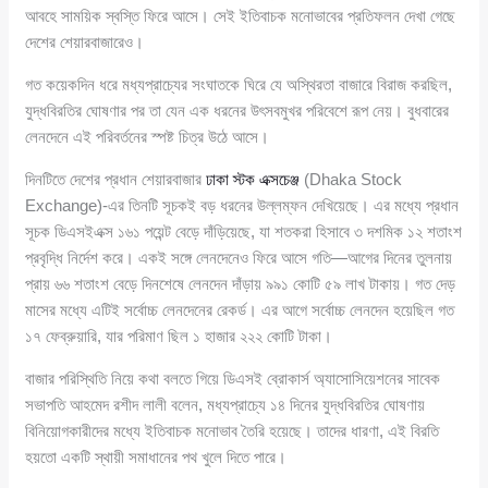
আবহে সাময়িক স্বস্তি ফিরে আসে। সেই ইতিবাচক মনোভাবের প্রতিফলন দেখা গেছে
দেশের শেয়ারবাজারেও।
গত কয়েকদিন ধরে মধ্যপ্রাচ্যের সংঘাতকে ঘিরে যে অস্থিরতা বাজারে বিরাজ করছিল,
যুদ্ধবিরতির ঘোষণার পর তা যেন এক ধরনের উৎসবমুখর পরিবেশে রূপ নেয়। বুধবারের
লেনদেনে এই পরিবর্তনের স্পষ্ট চিত্র উঠে আসে।
দিনটিতে দেশের প্রধান শেয়ারবাজার
ঢাকা স্টক এক্সচেঞ্জ
(Dhaka Stock
Exchange)-এর তিনটি সূচকই বড় ধরনের উল্লম্ফন দেখিয়েছে। এর মধ্যে প্রধান
সূচক ডিএসইএক্স ১৬১ পয়েন্ট বেড়ে দাঁড়িয়েছে, যা শতকরা হিসাবে ৩ দশমিক ১২ শতাংশ
প্রবৃদ্ধি নির্দেশ করে। একই সঙ্গে লেনদেনেও ফিরে আসে গতি—আগের দিনের তুলনায়
প্রায় ৬৬ শতাংশ বেড়ে দিনশেষে লেনদেন দাঁড়ায় ৯৯১ কোটি ৫৯ লাখ টাকায়। গত দেড়
মাসের মধ্যে এটিই সর্বোচ্চ লেনদেনের রেকর্ড। এর আগে সর্বোচ্চ লেনদেন হয়েছিল গত
১৭ ফেব্রুয়ারি, যার পরিমাণ ছিল ১ হাজার ২২২ কোটি টাকা।
বাজার পরিস্থিতি নিয়ে কথা বলতে গিয়ে ডিএসই ব্রোকার্স অ্যাসোসিয়েশনের সাবেক
সভাপতি আহমেদ রশীদ লালী বলেন, মধ্যপ্রাচ্যে ১৪ দিনের যুদ্ধবিরতির ঘোষণায়
বিনিয়োগকারীদের মধ্যে ইতিবাচক মনোভাব তৈরি হয়েছে। তাদের ধারণা, এই বিরতি
হয়তো একটি স্থায়ী সমাধানের পথ খুলে দিতে পারে।