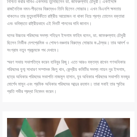
নিশ্চিত করার দাবিও একসময় তুলেছিলেন ডা. জাফরুল্লাহ চৌধুরী। একইসঙ্গে
রাজনৈতিক দমন-পীড়নের বিরুদ্ধেও তিনি ছিলেন সোচ্চার। এখন বিএনপি ক্ষমতায়
থাকলেও তার মৃত্যুবার্ষিকীতে রাষ্ট্রীয় আয়োজন না থাকা নিয়ে প্রশ্ন তোলেন বক্তারা
এবং ভবিষ্যতে রাষ্ট্রীয়ভাবে এই দিনটি পালনের দাবি জানান।
দলের উচ্চতর পরিষদের সদস্য শহিদুল ইসলাম ফাহিম বলেন, ডা. জাফরুল্লাহ চৌধুরী
ছিলেন নির্ভীক দেশপ্রেমিক ও শোষণ-বঞ্চনার বিরুদ্ধে সোচ্চার কণ্ঠস্বর। তার আদর্শ ও
সংগ্রাম নতুন প্রজন্মকে পথ দেখাবে।
স্মরণ সভায় সভাপতিত্ব করেন হাবিবুর রিজু। এতে আরও বক্তব্য রাখেন গণঅধিকার
পরিষদের যুগ্ম সাধারণ সম্পাদক জিলু খান, কেন্দ্রীয় কমিটির সদস্য লায়ন নুর ইসলাম,
ছাত্র অধিকার পরিষদের সভাপতি নাজমুল হাসান, যুব অধিকার পরিষদের সভাপতি মনজুর
মোর্শেদ মামুন এবং শ্রমিক অধিকার পরিষদের আব্দুর রহমান। তারা সবাই তার স্মৃতির
প্রতি গভীর শ্রদ্ধা নিবেদন করেন।