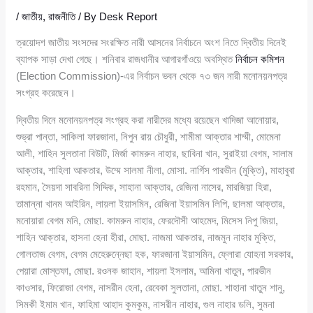
/
জাতীয়
,
রাজনীতি
/ By
Desk Report
ত্রয়োদশ জাতীয় সংসদের সংরক্ষিত নারী আসনের নির্বাচনে অংশ নিতে দ্বিতীয় দিনেই
ব্যাপক সাড়া দেখা গেছে। শনিবার রাজধানীর আগারগাঁওয়ে অবস্থিত
নির্বাচন কমিশন
(Election Commission)-এর নির্বাচন ভবন থেকে ৭৩ জন নারী মনোনয়নপত্র
সংগ্রহ করেছেন।
দ্বিতীয় দিনে মনোনয়নপত্র সংগ্রহ করা নারীদের মধ্যে রয়েছেন খাদিজা আনোয়ার,
শুভ্রা পান্তা, সাকিলা ফারজানা, নিপুন রায় চৌধুরী, শামীমা আক্তার শাম্মী, মোমেনা
আলী, শাহিন সুলতানা বিউটি, মির্জা কামরুন নাহার, ছাবিনা খান, সুরাইয়া বেগম, সালাম
আক্তার, শাহিলা আকতার, উম্মে সালমা নীলা, মোসা. নার্গিস পারভীন (মুক্তি), মাহাবুবা
রহমান, সৈয়দা সাবরিনা সিদ্দিক, সাহানা আক্তার, রেজিনা নাসের, মারজিয়া হিরা,
তামান্না খানম আইরিন, লায়লা ইয়াসমিন, রেজিনা ইয়াসমিন লিপি, ছালমা আক্তার,
মনোয়ারা বেগম মনি, মোছা. কামরুন নাহার, ফেরদৌসী আহমেদ, মিসেস নিপু জিয়া,
শাহিন আক্তার, হাসনা হেনা হীরা, মোছা. নাজমা আকতার, নাজমুন নাহার মুক্তি,
গোলতাজ বেগম, বেগম মেহেরুন্নেছা হক, ফারজানা ইয়াসমিন, ফ্লোরা যোহনা সরকার,
পেয়ারা মোস্তফা, মোছা. রওনক জাহান, শায়লা ইসলাম, আমিনা খাতুন, পারভীন
কাওসার, ফিরোজা বেগম, নাসরীন হেনা, রেবেকা সুলতানা, মোছা. শাহানা খাতুন শানু,
সিমকী ইমাম খান, ফাহিমা আহাদ কুমকুম, নাসরীন নাহার, গুল নাহার ডলি, সুমনা