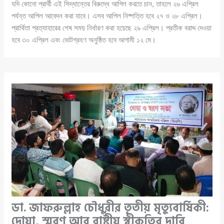
যদি কোনো প্রার্থী এই সিদ্ধান্তের বিরুদ্ধে আপিল করতে চান, তাহলে ২৬ এপ্রিল
পর্যন্ত আপিল আবেদন করা যাবে। এসব আপিল নিষ্পত্তি হবে ২৭ ও ২৮ এপ্রিল।
প্রার্থিতা প্রত্যাহারের শেষ সময় নির্ধারণ করা হয়েছে ২৯ এপ্রিল। প্রতীক বরাদ্দ দেওয়া
হবে ৩০ এপ্রিল এবং ভোটগ্রহণ অনুষ্ঠিত হবে আগামী ১২ মে।
ডা. জাফরুল্লাহ চৌধুরীর তৃতীয় মৃত্যুবার্ষিকী:
দোয়া, স্মরণ আর রাষ্ট্রীয় স্বীকৃতির দাবি