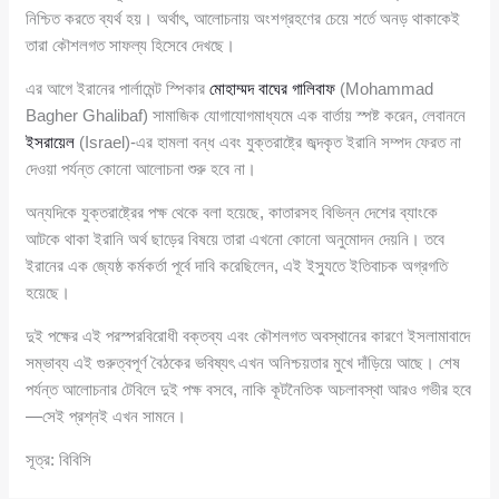
নিশ্চিত করতে ব্যর্থ হয়। অর্থাৎ, আলোচনায় অংশগ্রহণের চেয়ে শর্তে অনড় থাকাকেই
তারা কৌশলগত সাফল্য হিসেবে দেখছে।
এর আগে ইরানের পার্লামেন্ট স্পিকার
মোহাম্মদ বাঘের গালিবাফ
(Mohammad
Bagher Ghalibaf) সামাজিক যোগাযোগমাধ্যমে এক বার্তায় স্পষ্ট করেন, লেবাননে
ইসরায়েল
(Israel)-এর হামলা বন্ধ এবং যুক্তরাষ্ট্রে জব্দকৃত ইরানি সম্পদ ফেরত না
দেওয়া পর্যন্ত কোনো আলোচনা শুরু হবে না।
অন্যদিকে যুক্তরাষ্ট্রের পক্ষ থেকে বলা হয়েছে, কাতারসহ বিভিন্ন দেশের ব্যাংকে
আটকে থাকা ইরানি অর্থ ছাড়ের বিষয়ে তারা এখনো কোনো অনুমোদন দেয়নি। তবে
ইরানের এক জ্যেষ্ঠ কর্মকর্তা পূর্বে দাবি করেছিলেন, এই ইস্যুতে ইতিবাচক অগ্রগতি
হয়েছে।
দুই পক্ষের এই পরস্পরবিরোধী বক্তব্য এবং কৌশলগত অবস্থানের কারণে ইসলামাবাদে
সম্ভাব্য এই গুরুত্বপূর্ণ বৈঠকের ভবিষ্যৎ এখন অনিশ্চয়তার মুখে দাঁড়িয়ে আছে। শেষ
পর্যন্ত আলোচনার টেবিলে দুই পক্ষ বসবে, নাকি কূটনৈতিক অচলাবস্থা আরও গভীর হবে
—সেই প্রশ্নই এখন সামনে।
সূত্র: বিবিসি