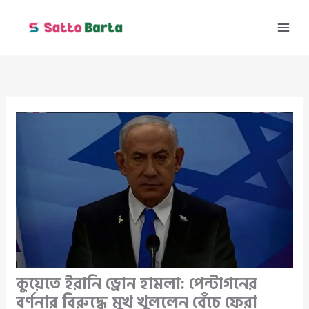
Skip
to
content
কুয়েতে ইরানি ড্রোন হামলা: পেন্টাগনের
বর্ণনার বিরুদ্ধে মুখ খুললেন বেঁচে ফেরা