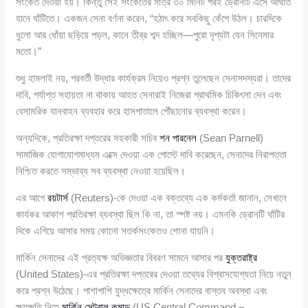
সংকেত দেওয়া হয়। কিন্তু সেই সংকেতের মাত্র ৩০ মিনিট পরই ড্রোনটি এসে আঘাত
হানে ঘাঁটিতে। একজন সেনা বর্ণনা করেন, “হঠাৎ করে সবকিছু কেঁপে উঠল। চারদিকে
ধুলো আর ধোঁয়া ছড়িয়ে পড়ল, কানে তীব্র শব্দ হচ্ছিল—পুরো দৃশ্যটা যেন সিনেমার
মতো।”
শুধু হামলাই নয়, পরবর্তী উদ্ধার কার্যক্রম নিয়েও প্রশ্ন তুলেছেন সেনাসদস্যরা। তাদের
দাবি, পর্যাপ্ত সহায়তা না থাকায় আহত সেনারাই নিজেরা প্রাথমিক চিকিৎসা দেন এবং
বেসামরিক যানবাহন ব্যবহার করে হাসপাতালে পৌঁছানোর ব্যবস্থা করেন।
অন্যদিকে, প্রতিরক্ষা দপ্তরের সহকারী সচিব
শন পারনেল
(Sean Parnell)
সামাজিক যোগাযোগমাধ্যম এক্সে দেওয়া এক পোস্টে দাবি করেছেন, সেনাদের নিরাপত্তা
নিশ্চিত করতে সম্ভাব্য সব ব্যবস্থা নেওয়া হয়েছিল।
এর আগে
রয়টার্স
(Reuters)-কে দেওয়া এক বক্তব্যে এক কর্মকর্তা জানান, সেখানে
কার্যকর আকাশ প্রতিরক্ষা ব্যবস্থা ছিল কি না, তা স্পষ্ট নয়। এমনকি ড্রোনটি ঘাঁটির
দিকে এগিয়ে আসার সময় কোনো সতর্কসংকেতও শোনা যায়নি।
মার্কিন সেনাদের এই প্রত্যক্ষ অভিজ্ঞতার বিবরণ সামনে আসার পর
যুক্তরাষ্ট্র
(United States)-এর প্রতিরক্ষা দপ্তরের দেওয়া তথ্যের বিশ্বাসযোগ্যতা নিয়ে নতুন
করে প্রশ্ন উঠেছে। পাশাপাশি যুদ্ধক্ষেত্রে মার্কিন সেনাদের বাস্তব অবস্থা এবং
ক্ষয়ক্ষতি নিয়ে
মার্কিন সেন্ট্রাল কমান্ড
(US Central Command –