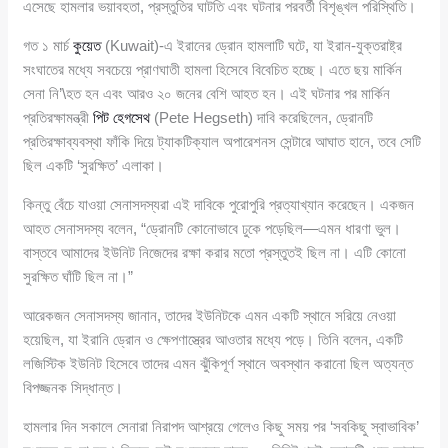
এসেছে হামলার ভয়াবহতা, প্রস্তুতির ঘাটতি এবং ঘটনার পরবর্তী বিশৃঙ্খল পরিস্থিতি।
গত ১ মার্চ
কুয়েত
(Kuwait)-এ ইরানের ড্রোন হামলাটি ঘটে, যা ইরান-যুক্তরাষ্ট্র
সংঘাতের মধ্যে সবচেয়ে প্রাণঘাতী হামলা হিসেবে বিবেচিত হচ্ছে। এতে ছয় মার্কিন
সেনা নি’\হত হন এবং আরও ২০ জনের বেশি আহত হন। এই ঘটনার পর মার্কিন
প্রতিরক্ষামন্ত্রী
পিট হেগসেথ
(Pete Hegseth) দাবি করেছিলেন, ড্রোনটি
প্রতিরক্ষাব্যবস্থা ফাঁকি দিয়ে ট্যাকটিক্যাল অপারেশনস সেন্টারে আঘাত হানে, তবে সেটি
ছিল একটি ‘সুরক্ষিত’ এলাকা।
কিন্তু বেঁচে যাওয়া সেনাসদস্যরা এই দাবিকে পুরোপুরি প্রত্যাখ্যান করেছেন। একজন
আহত সেনাসদস্য বলেন, “ড্রোনটি কোনোভাবে ঢুকে পড়েছিল—এমন ধারণা ভুল।
বাস্তবে আমাদের ইউনিট নিজেদের রক্ষা করার মতো প্রস্তুতই ছিল না। এটি কোনো
সুরক্ষিত ঘাঁটি ছিল না।”
আরেকজন সেনাসদস্য জানান, তাদের ইউনিটকে এমন একটি স্থানে সরিয়ে নেওয়া
হয়েছিল, যা ইরানি ড্রোন ও ক্ষেপণাস্ত্রের আওতার মধ্যে পড়ে। তিনি বলেন, একটি
লজিস্টিক ইউনিট হিসেবে তাদের এমন ঝুঁকিপূর্ণ স্থানে অবস্থান করানো ছিল অত্যন্ত
বিপজ্জনক সিদ্ধান্ত।
হামলার দিন সকালে সেনারা নিরাপদ আশ্রয়ে গেলেও কিছু সময় পর ‘সবকিছু স্বাভাবিক’