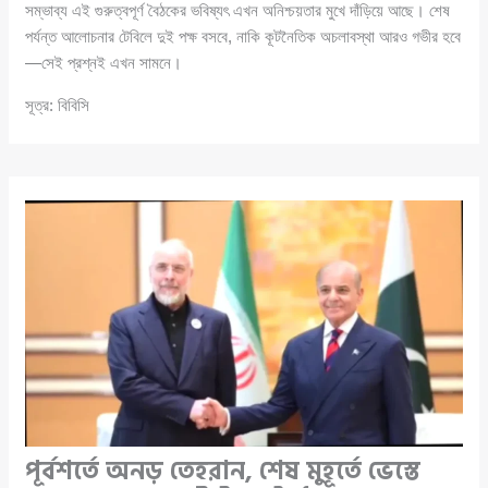
সম্ভাব্য এই গুরুত্বপূর্ণ বৈঠকের ভবিষ্যৎ এখন অনিশ্চয়তার মুখে দাঁড়িয়ে আছে। শেষ
পর্যন্ত আলোচনার টেবিলে দুই পক্ষ বসবে, নাকি কূটনৈতিক অচলাবস্থা আরও গভীর হবে
—সেই প্রশ্নই এখন সামনে।
সূত্র: বিবিসি
পূর্বশর্তে অনড় তেহরান, শেষ মুহূর্তে ভেস্তে