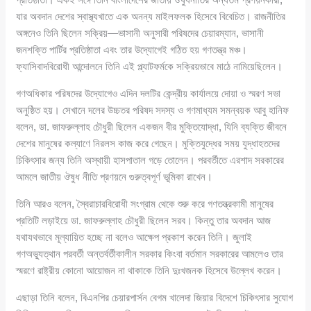
যার অবদান দেশের স্বাস্থ্যখাতে এক অনন্য মাইলফলক হিসেবে বিবেচিত। রাজনীতির
অঙ্গনেও তিনি ছিলেন সক্রিয়—ভাসানী অনুসারী পরিষদের চেয়ারম্যান, ভাসানী
জনশক্তি পার্টির প্রতিষ্ঠাতা এবং তার উদ্যোগেই গঠিত হয় গণতন্ত্র মঞ্চ।
ফ্যাসিবাদবিরোধী আন্দোলনে তিনি এই প্ল্যাটফর্মকে সক্রিয়ভাবে মাঠে নামিয়েছিলেন।
গণঅধিকার পরিষদের উদ্যোগেও এদিন দলটির কেন্দ্রীয় কার্যালয়ে দোয়া ও স্মরণ সভা
অনুষ্ঠিত হয়। সেখানে দলের উচ্চতর পরিষদ সদস্য ও গণমাধ্যম সমন্বয়ক আবু হানিফ
বলেন, ডা. জাফরুল্লাহ চৌধুরী ছিলেন একজন বীর মুক্তিযোদ্ধা, যিনি ব্যক্তি জীবনে
দেশের মানুষের কল্যাণে নিরলস কাজ করে গেছেন। মুক্তিযুদ্ধের সময় যুদ্ধাহতদের
চিকিৎসার জন্য তিনি অস্থায়ী হাসপাতাল গড়ে তোলেন। পরবর্তীতে এরশাদ সরকারের
আমলে জাতীয় ঔষুধ নীতি প্রণয়নে গুরুত্বপূর্ণ ভূমিকা রাখেন।
তিনি আরও বলেন, স্বৈরাচারবিরোধী সংগ্রাম থেকে শুরু করে গণতন্ত্রকামী মানুষের
প্রতিটি লড়াইয়ে ডা. জাফরুল্লাহ চৌধুরী ছিলেন সরব। কিন্তু তার অবদান আজ
যথাযথভাবে মূল্যায়িত হচ্ছে না বলেও আক্ষেপ প্রকাশ করেন তিনি। জুলাই
গণঅভ্যুত্থান পরবর্তী অন্তর্বর্তীকালীন সরকার কিংবা বর্তমান সরকারের আমলেও তার
স্মরণে রাষ্ট্রীয় কোনো আয়োজন না থাকাকে তিনি দুঃখজনক হিসেবে উল্লেখ করেন।
এছাড়া তিনি বলেন, বিএনপির চেয়ারপার্সন বেগম খালেদা জিয়ার বিদেশে চিকিৎসার সুযোগ