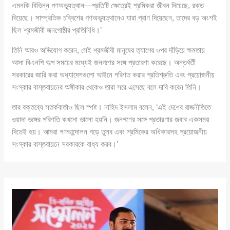
এমনকি বিভিন্ন গণঅভ্যুত্থান—প্রতিটি ক্ষেত্রেই শ্রমিকরা জীবন দিয়েছে, রক্ত
দিয়েছে। সাম্প্রতিক চব্বিশের গণঅভ্যুত্থানেও যারা প্রাণ দিয়েছেন, তাদের বড় অংশই
ছিল শ্রমজীবী জনগোষ্ঠীর প্রতিনিধি।’
তিনি আরও অভিযোগ করেন, সেই শ্রমজীবী মানুষের ত্যাগের ওপর দাঁড়িয়ে ক্ষমতায়
আসা বিএনপি অল্প সময়ের মধ্যেই জনগণের সঙ্গে প্রতারণা করেছে। অন্তর্বর্তী
সরকারের জারি করা অধ্যাদেশগুলো আইনে পরিণত করার প্রতিশ্রুতি এবং প্রয়োজনীয়
সংস্কার বাস্তবায়নের অঙ্গীকার থেকেও তারা সরে এসেছে বলে দাবি করেন তিনি।
তার বক্তব্যে সতর্কবার্তাও ছিল স্পষ্ট। নাহিদ ইসলাম বলেন, ‘এই দেশের রাজনীতিতে
ওয়াদা ভঙ্গের পরিণতি কখনো ভালো হয়নি। জনগণের সঙ্গে প্রতারণার জবাব একসময়
দিতেই হয়। আমরা গণআন্দোলন গড়ে তুলব এবং শ্রমিকের অধিকারসহ প্রয়োজনীয়
সংস্কার বাস্তবায়নে সরকারকে বাধ্য করব।’