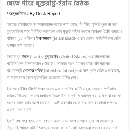
যেতে পারে যুক্তরাষ্ট্র-ইরান বৈঠক
/
আন্তর্জাতিক
/ By
Desk Report
ইরানের রাষ্ট্রায়ত্ত সংবাদমাধ্যমের বরাতে জানা গেছে, নির্ধারিত পূর্বশর্ত পূরণ না হলে
যুক্তরাষ্ট্রের সঙ্গে নির্ধারিত আলোচনা শেষ মুহূর্তে বাতিল হওয়ার আশঙ্কা তৈরি হয়েছে।
শনিবার (১১ এপ্রিল)
ইসলামাবাদ
(Islamabad)-এ দুই দেশের প্রতিনিধিদের বৈঠক
হওয়ার কথা রয়েছে।
ইতোমধ্যে
ইরান
(Iran) ও
যুক্তরাষ্ট্র
(United States)-এর উচ্চপর্যায়ের
প্রতিনিধিদল ইসলামাবাদে পৌঁছেছে। সফরের অংশ হিসেবে তারা পাকিস্তানের
প্রধানমন্ত্রী
শেহবাজ শরিফ
(Shehbaz Sharif)-এর সঙ্গে পৃথক বৈঠকও করেছেন,
যা আলোচনার আগে কূটনৈতিক তৎপরতার ইঙ্গিত দেয়।
ইরানের রাষ্ট্রীয় টেলিভিশনের বরাতে এক সাংবাদিক জানিয়েছেন, তেহরান স্পষ্টভাবে
জানিয়ে দিয়েছে—তাদের নির্ধারিত ‘রেডলাইন’ বা পূর্বশর্ত অমান্য করা হলে তারা কোনো
ধরনের আলোচনায় অংশ নেবে না। এই অবস্থান থেকে সরে আসার কোনো লক্ষণও
এখনো দেখা যায়নি।
ইরানি পক্ষ মনে করে, এমন কোনো আলোচনায় অংশ নেওয়ার চেয়ে তা থেকে সরে
দাঁড়ানোই অধিক কূটনৈতিকভাবে লাভজনক, যদি সেই আলোচনা তাদের স্বার্থ ও শর্ত