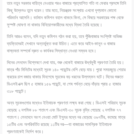
তবে নতুন সরকার দায়িত্ব নেওয়ার পরও বাজারে প্রত্যাশিত গতি না ফেরার প্রসঙ্গে তিনি
কিছু উদ্বেগও তুলে ধরেন। তার মতে, নিয়ন্ত্রক সংস্থায় এখনো দৃশ্যমান কোনো
পরিবর্তন আসেনি। বর্তমান কমিশন বহাল থাকবে কিনা, সে বিষয়ে সরকারের পক্ষ থেকে
সুস্পষ্ট ঘোষণা না থাকায় বিনিয়োগকারীদের মধ্যে দ্বিধা তৈরি হয়েছে।
তিনি আরও বলেন, যদি নতুন কমিশন গঠন করা হয়, তবে পুঁজিবাজার সংশ্লিষ্ট অভিজ্ঞ
ব্যক্তিদেরই সেখানে অন্তর্ভুক্ত করা উচিত। এতে করে আইন-কানুন ও বাজার
বাস্তবতা সম্পর্কে দ্রুত ও কার্যকর সিদ্ধান্ত নেওয়া সম্ভব হবে।
দিনের লেনদেন বিশ্লেষণে দেখা যায়, শুরু থেকেই বাজারে ঊর্ধ্বমুখী প্রবণতা তৈরি হয়।
মাত্র পাঁচ মিনিটের মধ্যেই সূচক ১৪০ পয়েন্টের বেশি বেড়ে যায়। পুরো সময়জুড়ে শেয়ার
ক্রয়ের চাপ বজায় থাকায় দিনশেষে সূচকের বড় ধরনের উল্লম্ফন ঘটে। দিনের শুরুতে
ডিএসইএক্স ছিল ৫ হাজার ১৫৬ পয়েন্টে, যা শেষ পর্যন্ত বেড়ে দাঁড়ায় প্রায় ৫ হাজার
৩১৮ পয়েন্টে।
অন্য সূচকগুলোর মধ্যেও ইতিবাচক প্রবণতা লক্ষ্য করা গেছে। ডিএসই শরিয়াহ সূচক
বেড়েছে ২ দশমিক ৮৮ শতাংশ এবং ডিএসই-৩০ সূচক বৃদ্ধি পেয়েছে ২ দশমিক ৭৭
শতাংশ। লেনদেনে অংশ নেওয়া মোট ইস্যুর মধ্যে দর বেড়েছে ৩৬৭টির, কমেছে মাত্র
১৫টির এবং অপরিবর্তিত রয়েছে ১১টির দর—যা বাজারের সামগ্রিক ইতিবাচক
প্রবণতাকেই নির্দেশ করে।