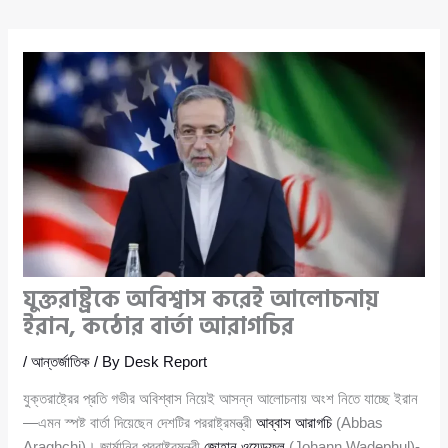
যুক্তরাষ্ট্রকে অবিশ্বাস করেই আলোচনায়
ইরান, কঠোর বার্তা আরাগচির
/
আন্তর্জাতিক
/ By
Desk Report
যুক্তরাষ্ট্রের প্রতি গভীর অবিশ্বাস নিয়েই আসন্ন আলোচনায় অংশ নিতে যাচ্ছে ইরান
—এমন স্পষ্ট বার্তা দিয়েছেন দেশটির পররাষ্ট্রমন্ত্রী
আব্বাস আরাগচি
(Abbas
Araghchi)। জার্মানির পররাষ্ট্রমন্ত্রী
জোহান ওয়েডফুল
(Johann Wadephul)-