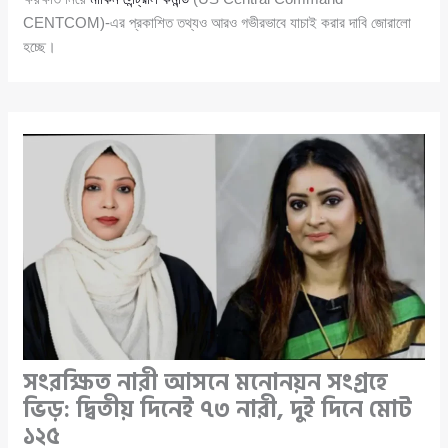
CENTCOM)-এর প্রকাশিত তথ্যও আরও গভীরভাবে যাচাই করার দাবি জোরালো
হচ্ছে।
সংরক্ষিত নারী আসনে মনোনয়ন সংগ্রহে
ভিড়: দ্বিতীয় দিনেই ৭৩ নারী, দুই দিনে মোট
১২৫