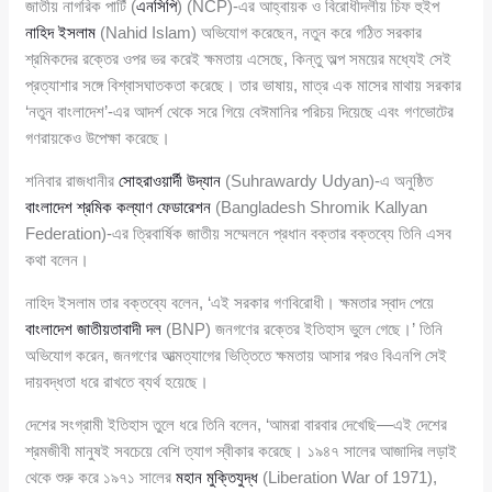
জাতীয় নাগরিক পার্টি (
এনসিপি
) (NCP)-এর আহ্বায়ক ও বিরোধীদলীয় চিফ হুইপ
নাহিদ ইসলাম
(Nahid Islam) অভিযোগ করেছেন, নতুন করে গঠিত সরকার
শ্রমিকদের রক্তের ওপর ভর করেই ক্ষমতায় এসেছে, কিন্তু অল্প সময়ের মধ্যেই সেই
প্রত্যাশার সঙ্গে বিশ্বাসঘাতকতা করেছে। তার ভাষায়, মাত্র এক মাসের মাথায় সরকার
‘নতুন বাংলাদেশ’-এর আদর্শ থেকে সরে গিয়ে বেঈমানির পরিচয় দিয়েছে এবং গণভোটের
গণরায়কেও উপেক্ষা করেছে।
শনিবার রাজধানীর
সোহরাওয়ার্দী উদ্যান
(Suhrawardy Udyan)-এ অনুষ্ঠিত
বাংলাদেশ শ্রমিক কল্যাণ ফেডারেশন
(Bangladesh Shromik Kallyan
Federation)-এর ত্রিবার্ষিক জাতীয় সম্মেলনে প্রধান বক্তার বক্তব্যে তিনি এসব
কথা বলেন।
নাহিদ ইসলাম তার বক্তব্যে বলেন, ‘এই সরকার গণবিরোধী। ক্ষমতার স্বাদ পেয়ে
বাংলাদেশ জাতীয়তাবাদী দল
(BNP) জনগণের রক্তের ইতিহাস ভুলে গেছে।’ তিনি
অভিযোগ করেন, জনগণের আত্মত্যাগের ভিত্তিতে ক্ষমতায় আসার পরও বিএনপি সেই
দায়বদ্ধতা ধরে রাখতে ব্যর্থ হয়েছে।
দেশের সংগ্রামী ইতিহাস তুলে ধরে তিনি বলেন, ‘আমরা বারবার দেখেছি—এই দেশের
শ্রমজীবী মানুষই সবচেয়ে বেশি ত্যাগ স্বীকার করেছে। ১৯৪৭ সালের আজাদির লড়াই
থেকে শুরু করে ১৯৭১ সালের
মহান মুক্তিযুদ্ধ
(Liberation War of 1971),