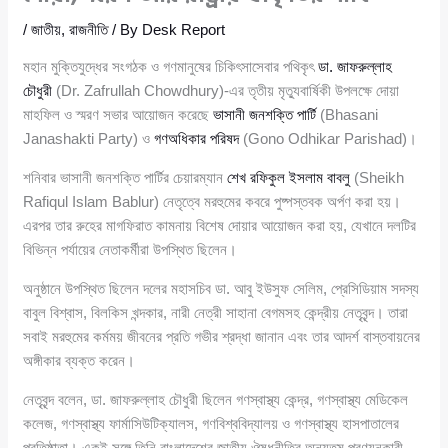
/
জাতীয়
,
রাজনীতি
/ By
Desk Report
মহান মুক্তিযুদ্ধের সংগঠক ও গণমানুষের চিকিৎসাসেবার পথিকৃৎ
ডা. জাফরুল্লাহ
চৌধুরী
(Dr. Zafrullah Chowdhury)-এর তৃতীয় মৃত্যুবার্ষিকী উপলক্ষে দোয়া
মাহফিল ও স্মরণ সভার আয়োজন করেছে
ভাসানী জনশক্তি পার্টি
(Bhasani
Janashakti Party) ও
গণঅধিকার পরিষদ
(Gono Odhikar Parishad)।
শনিবার ভাসানী জনশক্তি পার্টির চেয়ারম্যান
শেখ রফিকুল ইসলাম বাবলু
(Sheikh
Rafiqul Islam Bablur) নেতৃত্বে মরহুমের কবরে পুষ্পস্তবক অর্পণ করা হয়।
এরপর তার রুহের মাগফিরাত কামনায় বিশেষ দোয়ার আয়োজন করা হয়, যেখানে দলটির
বিভিন্ন পর্যায়ের নেতাকর্মীরা উপস্থিত ছিলেন।
অনুষ্ঠানে উপস্থিত ছিলেন দলের মহাসচিব ডা. আবু ইউসুফ সেলিম, প্রেসিডিয়াম সদস্য
বাবুল বিশ্বাস, বিলকিস খন্দকার, নারী নেত্রী সাহানা বেগমসহ কেন্দ্রীয় নেতৃবৃন্দ। তারা
সবাই মরহুমের কর্মময় জীবনের প্রতি গভীর শ্রদ্ধা জানান এবং তার আদর্শ বাস্তবায়নের
অঙ্গীকার ব্যক্ত করেন।
নেতৃবৃন্দ বলেন, ডা. জাফরুল্লাহ চৌধুরী ছিলেন গণস্বাস্থ্য কেন্দ্র, গণস্বাস্থ্য মেডিকেল
কলেজ, গণস্বাস্থ্য ফার্মাসিউটিক্যালস, গণবিশ্ববিদ্যালয় ও গণস্বাস্থ্য হাসপাতালের
প্রতিষ্ঠাতা। একই সঙ্গে তিনি বাংলাদেশের জাতীয় ঔষুধনীতির অন্যতম প্রণয়নকারী,