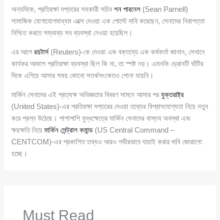
অন্যদিকে, প্রতিরক্ষা দপ্তরের সহকারী সচিব
শন পারনেল
(Sean Parnell)
সামাজিক যোগাযোগমাধ্যম এক্সে দেওয়া এক পোস্টে দাবি করেছেন, সেনাদের নিরাপত্তা
নিশ্চিত করতে সম্ভাব্য সব ব্যবস্থা নেওয়া হয়েছিল।
এর আগে
রয়টার্স
(Reuters)-কে দেওয়া এক বক্তব্যে এক কর্মকর্তা জানান, সেখানে
কার্যকর আকাশ প্রতিরক্ষা ব্যবস্থা ছিল কি না, তা স্পষ্ট নয়। এমনকি ড্রোনটি ঘাঁটির
দিকে এগিয়ে আসার সময় কোনো সতর্কসংকেতও শোনা যায়নি।
মার্কিন সেনাদের এই প্রত্যক্ষ অভিজ্ঞতার বিবরণ সামনে আসার পর
যুক্তরাষ্ট্র
(United States)-এর প্রতিরক্ষা দপ্তরের দেওয়া তথ্যের বিশ্বাসযোগ্যতা নিয়ে নতুন
করে প্রশ্ন উঠেছে। পাশাপাশি যুদ্ধক্ষেত্রে মার্কিন সেনাদের বাস্তব অবস্থা এবং
ক্ষয়ক্ষতি নিয়ে
মার্কিন সেন্ট্রাল কমান্ড
(US Central Command –
CENTCOM)-এর প্রকাশিত তথ্যও আরও গভীরভাবে যাচাই করার দাবি জোরালো
হচ্ছে।
Must Read