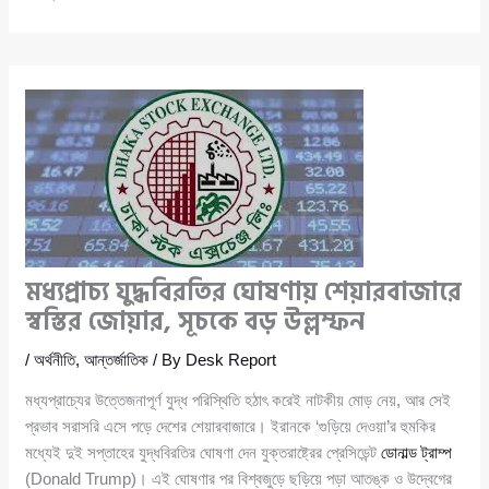
মধ্যপ্রাচ্য যুদ্ধবিরতির ঘোষণায় শেয়ারবাজারে
স্বস্তির জোয়ার, সূচকে বড় উল্লম্ফন
/
অর্থনীতি
,
আন্তর্জাতিক
/ By
Desk Report
মধ্যপ্রাচ্যের উত্তেজনাপূর্ণ যুদ্ধ পরিস্থিতি হঠাৎ করেই নাটকীয় মোড় নেয়, আর সেই
প্রভাব সরাসরি এসে পড়ে দেশের শেয়ারবাজারে। ইরানকে ‘গুড়িয়ে দেওয়া’র হুমকির
মধ্যেই দুই সপ্তাহের যুদ্ধবিরতির ঘোষণা দেন যুক্তরাষ্ট্রের প্রেসিডেন্ট
ডোনাল্ড ট্রাম্প
(Donald Trump)। এই ঘোষণার পর বিশ্বজুড়ে ছড়িয়ে পড়া আতঙ্ক ও উদ্বেগের