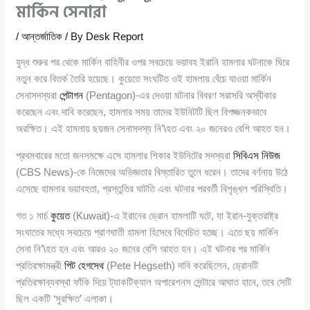
মার্কিন সেনারা
/
আন্তর্জাতিক
/ By
Desk Report
যুদ্ধ শুরুর পর থেকে মার্কিন বাহিনীর ওপর সবচেয়ে ভয়াবহ ইরানি হামলার ঘটনাকে ঘিরে
নতুন করে বিতর্ক তৈরি হয়েছে। কুয়েতে সংঘটিত ওই হামলায় বেঁচে যাওয়া মার্কিন
সেনাসদস্যরা
পেন্টাগন
(Pentagon)-এর দেওয়া ঘটনার বিবরণ সরাসরি অস্বীকার
করেছেন এবং দাবি করেছেন, হামলার সময় তাদের ইউনিটটি ছিল বিপজ্জনকভাবে
অরক্ষিত। এই হামলায় ছয়জন সেনাসদস্য নি’\হত এবং ২০ জনেরও বেশি আহত হন।
প্রথমবারের মতো জনসমক্ষে এসে হামলার শিকার ইউনিটের সদস্যরা
সিবিএস নিউজ
(CBS News)-কে নিজেদের অভিজ্ঞতার বিস্তারিত তুলে ধরেন। তাদের বর্ণনায় উঠে
এসেছে হামলার ভয়াবহতা, প্রস্তুতির ঘাটতি এবং ঘটনার পরবর্তী বিশৃঙ্খল পরিস্থিতি।
গত ১ মার্চ
কুয়েত
(Kuwait)-এ ইরানের ড্রোন হামলাটি ঘটে, যা ইরান-যুক্তরাষ্ট্র
সংঘাতের মধ্যে সবচেয়ে প্রাণঘাতী হামলা হিসেবে বিবেচিত হচ্ছে। এতে ছয় মার্কিন
সেনা নি’\হত হন এবং আরও ২০ জনের বেশি আহত হন। এই ঘটনার পর মার্কিন
প্রতিরক্ষামন্ত্রী
পিট হেগসেথ
(Pete Hegseth) দাবি করেছিলেন, ড্রোনটি
প্রতিরক্ষাব্যবস্থা ফাঁকি দিয়ে ট্যাকটিক্যাল অপারেশনস সেন্টারে আঘাত হানে, তবে সেটি
ছিল একটি ‘সুরক্ষিত’ এলাকা।