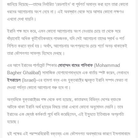
জানিয়ে দিয়েছে—তাদের নির্ধারিত ‘রেডলাইন’ বা পূর্বশর্ত অমান্য করা হলে তারা কোনো
ধরনের আলোচনায় অংশ নেবে না। এই অবস্থান থেকে সরে আসার কোনো লক্ষণও
এখনো দেখা যায়নি।
ইরানি পক্ষ মনে করে, এমন কোনো আলোচনায় অংশ নেওয়ার চেয়ে তা থেকে সরে
দাঁড়ানোই অধিক কূটনৈতিকভাবে লাভজনক, যদি সেই আলোচনা তাদের স্বার্থ ও শর্ত
নিশ্চিত করতে ব্যর্থ হয়। অর্থাৎ, আলোচনায় অংশগ্রহণের চেয়ে শর্তে অনড় থাকাকেই
তারা কৌশলগত সাফল্য হিসেবে দেখছে।
এর আগে ইরানের পার্লামেন্ট স্পিকার
মোহাম্মদ বাঘের গালিবাফ
(Mohammad
Bagher Ghalibaf) সামাজিক যোগাযোগমাধ্যমে এক বার্তায় স্পষ্ট করেন, লেবাননে
ইসরায়েল
(Israel)-এর হামলা বন্ধ এবং যুক্তরাষ্ট্রে জব্দকৃত ইরানি সম্পদ ফেরত না
দেওয়া পর্যন্ত কোনো আলোচনা শুরু হবে না।
অন্যদিকে যুক্তরাষ্ট্রের পক্ষ থেকে বলা হয়েছে, কাতারসহ বিভিন্ন দেশের ব্যাংকে
আটকে থাকা ইরানি অর্থ ছাড়ের বিষয়ে তারা এখনো কোনো অনুমোদন দেয়নি। তবে
ইরানের এক জ্যেষ্ঠ কর্মকর্তা পূর্বে দাবি করেছিলেন, এই ইস্যুতে ইতিবাচক অগ্রগতি
হয়েছে।
দুই পক্ষের এই পরস্পরবিরোধী বক্তব্য এবং কৌশলগত অবস্থানের কারণে ইসলামাবাদে