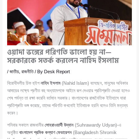
ওয়াদা ভঙ্গের পরিণতি ভালো হয় না—
সরকারকে সতর্ক করলেন নাহিদ ইসলাম
/
জাতীয়
,
রাজনীতি
/ By
Desk Report
বিরোধীদলীয় চিফ হুইপ
নাহিদ ইসলাম
(Nahid Islam) বলেছেন, মানুষের অধিকার
আদায়ের লক্ষ্যে প্রণীত বহু অধ্যাদেশকে আইনে রূপ দেওয়ার প্রতিশ্রুতি দেওয়া হলেও
শেষ পর্যন্ত তা রক্ষা করেনি বর্তমান সরকার। বাংলাদেশের রাজনৈতিক ইতিহাসে যারা
প্রতিশ্রুতি ভঙ্গ করেছে, তাদের পরিণতি কখনোই ইতিবাচক হয়নি বলেও তিনি মন্তব্য
করেন।
শনিবার সকালে রাজধানীর
সোহরাওয়ার্দী উদ্যান
(Suhrawardy Udyan)-এ
অনুষ্ঠিত
বাংলাদেশ শ্রমিক কল্যাণ ফেডারেশন
(Bangladesh Shromik