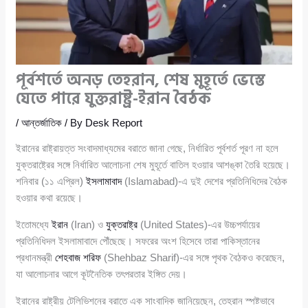
পূর্বশর্তে অনড় তেহরান, শেষ মুহূর্তে ভেস্তে
যেতে পারে যুক্তরাষ্ট্র-ইরান বৈঠক
/
আন্তর্জাতিক
/ By
Desk Report
ইরানের রাষ্ট্রায়ত্ত সংবাদমাধ্যমের বরাতে জানা গেছে, নির্ধারিত পূর্বশর্ত পূরণ না হলে
যুক্তরাষ্ট্রের সঙ্গে নির্ধারিত আলোচনা শেষ মুহূর্তে বাতিল হওয়ার আশঙ্কা তৈরি হয়েছে।
শনিবার (১১ এপ্রিল)
ইসলামাবাদ
(Islamabad)-এ দুই দেশের প্রতিনিধিদের বৈঠক
হওয়ার কথা রয়েছে।
ইতোমধ্যে
ইরান
(Iran) ও
যুক্তরাষ্ট্র
(United States)-এর উচ্চপর্যায়ের
প্রতিনিধিদল ইসলামাবাদে পৌঁছেছে। সফরের অংশ হিসেবে তারা পাকিস্তানের
প্রধানমন্ত্রী
শেহবাজ শরিফ
(Shehbaz Sharif)-এর সঙ্গে পৃথক বৈঠকও করেছেন,
যা আলোচনার আগে কূটনৈতিক তৎপরতার ইঙ্গিত দেয়।
ইরানের রাষ্ট্রীয় টেলিভিশনের বরাতে এক সাংবাদিক জানিয়েছেন, তেহরান স্পষ্টভাবে