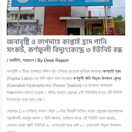
অনাবৃষ্টি ও তাপদাহে কাপ্তাই হ্রদে পানি
সংকট, কর্ণফুলী বিদ্যুৎকেন্দ্রে ৩ ইউনিট বন্ধ
/
অর্থনীতি
,
সারাদেশ
/ By
Desk Report
অনাবৃষ্টি ও তীব্র তাপদাহে দক্ষিণ-পূর্ব এশিয়ার বৃহত্তম কৃত্রিম জলাধার
কাপ্তাই হ্রদ
(Kaptai Lake)-এর পানি দ্রুত কমে যাওয়ায়
কর্ণফুলী পানি বিদ্যুৎ উৎপাদন কেন্দ্র
(Karnafuli Hydroelectric Power Station)-এর উৎপাদন কার্যক্রম
মারাত্মকভাবে ব্যাহত হয়েছে। পানির অভাবে কেন্দ্রের ৫টি ইউনিটের মধ্যে ৩টি ইউনিট
ইতোমধ্যে বন্ধ হয়ে গেছে।
সোমবার (১৩ এপ্রিল) সকাল পৌনে ১০টায় বিষয়টি নিশ্চিত করেন কেন্দ্রের ব্যবস্থাপক
প্রকৌশলী মাহমুদ হাসান। তিনি জানান, বর্তমানে মাত্র ২টি ইউনিট সচল রয়েছে,
যেগুলো থেকে প্রতি ইউনিটে ৪০ মেগাওয়াট করে মোট ৮০ মেগাওয়াট বিদ্যুৎ উৎপাদন