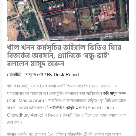
খাল খনন কর্মসূচির ভাইরাল ভিডিও ঘিরে
বিতর্কের অবসান, এ্যানিকে ‘বন্ধু-ভাই’
বললেন মাসুদ অরুন
/
রাজনীতি
,
সোস্যাল পোষ্ট
/ By
Desk Report
খাল খনন কর্মসূচিতে ভাইরাল হওয়া একটি ভিডিও ঘিরে তৈরি হওয়া আলোচনা ও
সমালোচনার পর অবশেষে ভুল বোঝাবুঝির অবসানের কথা জানিয়েছেন
কবি মাসুদ অরুন
(Kobi Masud Arun)। সামাজিক যোগাযোগমাধ্যমে ছড়িয়ে পড়া ভিডিওতে তাকে
ধাক্কা দেওয়ার অভিযোগ ওঠে
শহীদউদ্দীন চৌধুরী এ্যানি
(Shahid Uddin
Chowdhury Annie)-র বিরুদ্ধে। বিষয়টি নিয়ে নেটিজেনদের মধ্যে সমালোচনাও
দেখা দেয়।
ঘটনার একদিন পর, সোমবার (১৩ এপ্রিল) শহীদউদ্দীন চৌধুরী এ্যানির সঙ্গে সাক্ষাৎ