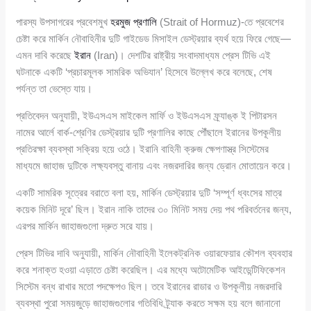
পারস্য উপসাগরের প্রবেশমুখ
হরমুজ প্রণালি
(Strait of Hormuz)-তে প্রবেশের
চেষ্টা করে মার্কিন নৌবাহিনীর দুটি গাইডেড মিসাইল ডেস্ট্রয়ার ব্যর্থ হয়ে ফিরে গেছে—
এমন দাবি করেছে
ইরান
(Iran)। দেশটির রাষ্ট্রীয় সংবাদমাধ্যম প্রেস টিভি এই
ঘটনাকে একটি ‘প্রচারমূলক সামরিক অভিযান’ হিসেবে উল্লেখ করে বলেছে, শেষ
পর্যন্ত তা ভেস্তে যায়।
প্রতিবেদন অনুযায়ী, ইউএসএস মাইকেল মার্ফি ও ইউএসএস ফ্র্যাঙ্ক ই পিটারসন
নামের আর্লে বার্ক-শ্রেণির ডেস্ট্রয়ার দুটি প্রণালির কাছে পৌঁছালে ইরানের উপকূলীয়
প্রতিরক্ষা ব্যবস্থা সক্রিয় হয়ে ওঠে। ইরানি বাহিনী ক্রুজ ক্ষেপণাস্ত্র সিস্টেমের
মাধ্যমে জাহাজ দুটিকে লক্ষ্যবস্তু বানায় এবং নজরদারির জন্য ড্রোন মোতায়েন করে।
একটি সামরিক সূত্রের বরাতে বলা হয়, মার্কিন ডেস্ট্রয়ার দুটি ‘সম্পূর্ণ ধ্বংসের মাত্র
কয়েক মিনিট দূরে’ ছিল। ইরান নাকি তাদের ৩০ মিনিট সময় দেয় পথ পরিবর্তনের জন্য,
এরপর মার্কিন জাহাজগুলো দ্রুত সরে যায়।
প্রেস টিভির দাবি অনুযায়ী, মার্কিন নৌবাহিনী ইলেকট্রনিক ওয়ারফেয়ার কৌশল ব্যবহার
করে শনাক্ত হওয়া এড়াতে চেষ্টা করেছিল। এর মধ্যে অটোমেটিক আইডেন্টিফিকেশন
সিস্টেম বন্ধ রাখার মতো পদক্ষেপও ছিল। তবে ইরানের রাডার ও উপকূলীয় নজরদারি
ব্যবস্থা পুরো সময়জুড়ে জাহাজগুলোর গতিবিধি ট্র্যাক করতে সক্ষম হয় বলে জানানো