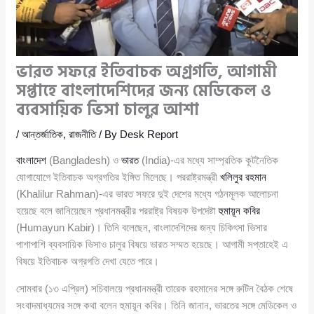
ভারত সফরে ইতিবাচক অগ্রগতি, আগামী
সপ্তাহে বাংলাদেশিদের জন্য মেডিকেল ও
ব্যবসায়িক ভিসা চালুর আশা
/
আন্তর্জাতিক
,
রাজনীতি
/ By
Desk Report
বাংলাদেশ
(Bangladesh) ও
ভারত
(India)-এর মধ্যে সাম্প্রতিক কূটনৈতিক
যোগাযোগে ইতিবাচক অগ্রগতির ইঙ্গিত মিলেছে। পররাষ্ট্রমন্ত্রী
খলিলুর রহমান
(Khalilur Rahman)-এর ভারত সফরে দুই দেশের মধ্যে গঠনমূলক আলোচনা
হয়েছে বলে জানিয়েছেন প্রধানমন্ত্রীর পররাষ্ট্র বিষয়ক উপদেষ্টা
হুমায়ূন কবির
(Humayun Kabir)। তিনি বলেছেন, বাংলাদেশিদের জন্য চিকিৎসা ভিসার
পাশাপাশি ব্যবসায়িক ভিসাও চালুর বিষয়ে ভারত সম্মত হয়েছে। আগামী সপ্তাহেই এ
বিষয়ে ইতিবাচক অগ্রগতি দেখা যেতে পারে।
সোমবার (১৩ এপ্রিল) সচিবালয়ে প্রধানমন্ত্রী তারেক রহমানের সঙ্গে রুটিন বৈঠক শেষে
সংবাদমাধ্যমের সঙ্গে কথা বলেন হুমায়ূন কবির। তিনি জানান, ভারতের সঙ্গে মেডিকেল ও