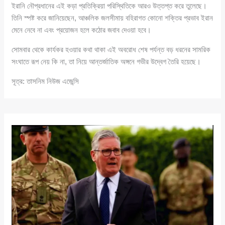
ইরানি নৌপ্রধানের এই কড়া প্রতিক্রিয়া পরিস্থিতিকে আরও উত্তপ্ত করে তুলেছে।
তিনি স্পষ্ট করে জানিয়েছেন, আঞ্চলিক জলসীমায় বহিরাগত কোনো শক্তির প্রভাব ইরান
মেনে নেবে না এবং প্রয়োজন হলে কঠোর জবাব দেওয়া হবে।
সোমবার থেকে কার্যকর হওয়ার কথা থাকা এই অবরোধ শেষ পর্যন্ত বড় ধরনের সামরিক
সংঘাতে রূপ নেয় কি না, তা নিয়ে আন্তর্জাতিক অঙ্গনে গভীর উদ্বেগ তৈরি হয়েছে।
সূত্র: তাসনিম নিউজ এজেন্সি