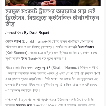
হরমুজ সংকটে ট্রাম্পের অবরোধে সায় নেই
ব্রিটেনের, বিশ্বজুড়ে কূটনৈতিক টানাপোড়েন
তীব্র
/
আন্তর্জাতিক
/ By
Desk Report
ডোনাল্ড ট্রাম্প
(Donald Trump)-এর ঘোষিত হরমুজ প্রণালিতে নৌ-অবরোধ
পরিকল্পনায় সাফ না বলে দিয়েছে যুক্তরাজ্য। দেশটির প্রধানমন্ত্রী
কিয়ার স্টারমার
(Keir Starmer) সোমবার (১৩ এপ্রিল) এক বিবৃতিতে জানিয়েছেন, কোনো চাপের
মুখেই ব্রিটেন
ইরান
(Iran)-এর সঙ্গে যুদ্ধে জড়াবে না।
স্টারমার জোর দিয়ে বলেন,
হরমুজ প্রণালি
(Strait of Hormuz) বৈশ্বিক অর্থনীতি
ও জ্বালানি সরবরাহের জন্য অত্যন্ত গুরুত্বপূর্ণ একটি নৌপথ, তাই এটি উন্মুক্ত রাখাই
এখন লন্ডনের প্রধান অগ্রাধিকার। তিনি জানান, গত কয়েক দিন ধরে যুক্তরাজ্য এই
জলপথের নিরাপত্তা নিশ্চিত করতে কূটনৈতিক প্রচেষ্টা চালিয়ে যাচ্ছে এবং ভবিষ্যতেও
এই অবস্থান অব্যাহত থাকবে।
এদিকে এই উত্তেজনার সরাসরি প্রভাব পড়েছে ইউরোপের অর্থনীতিতে। জার্মানির
চ্যান্সেলর
ফ্রিডরিখ মার্জ
(Friedrich Merz) ঘোষণা দিয়েছেন, জ্বালানি তেলের