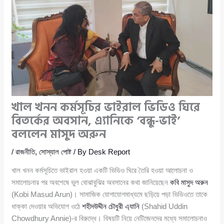
খাল খনন কর্মসূচির ভাইরাল ভিডিও ঘিরে
বিতর্কের অবসান, এ্যানিকে ‘বন্ধু-ভাই’
বললেন মাসুদ অরুন
/
রাজনীতি
,
সোস্যাল পোষ্ট
/ By
Desk Report
খাল খনন কর্মসূচিতে ভাইরাল হওয়া একটি ভিডিও ঘিরে তৈরি হওয়া আলোচনা ও
সমালোচনার পর অবশেষে ভুল বোঝাবুঝির অবসানের কথা জানিয়েছেন
কবি মাসুদ অরুন
(Kobi Masud Arun)। সামাজিক যোগাযোগমাধ্যমে ছড়িয়ে পড়া ভিডিওতে তাকে
ধাক্কা দেওয়ার অভিযোগ ওঠে
শহীদউদ্দীন চৌধুরী এ্যানি
(Shahid Uddin
Chowdhury Annie)-র বিরুদ্ধে। বিষয়টি নিয়ে নেটিজেনদের মধ্যে সমালোচনাও