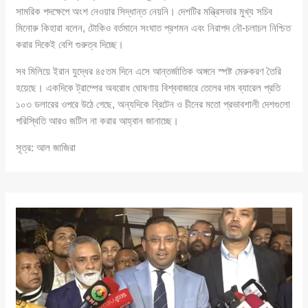
সামরিক পদক্ষেপে অংশ নেওয়ার সিদ্ধান্ত নেয়নি। দেশটির মন্ত্রিসভার মুখ্য সচিব
মিনোরু কিহারা বলেন, টোকিও বর্তমানে সংঘাত প্রশমন এবং নিরাপদ নৌ-চলাচল নিশ্চিত
করার দিকেই বেশি গুরুত্ব দিচ্ছে।
সব মিলিয়ে ইরান যুদ্ধের ৪৫তম দিনে এসে আন্তর্জাতিক অঙ্গনে স্পষ্ট মেরুকরণ তৈরি
হয়েছে। একদিকে ট্রাম্পের অবরোধ ঘোষণায় বিশ্ববাজারে তেলের দাম ব্যারেল প্রতি
১০৩ ডলারের ওপরে উঠে গেছে, অন্যদিকে ব্রিটেন ও চীনের মতো প্রভাবশালী দেশগুলো
পরিস্থিতি আরও জটিল না করার আহ্বান জানাচ্ছে।
সূত্র: আল জাজিরা