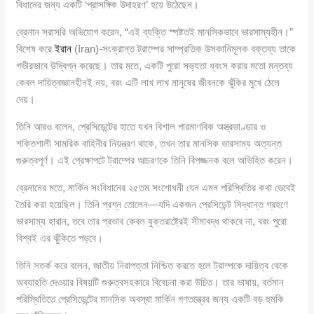
বিধানের জন্য একটি ‘প্রাসঙ্গিক উদাহরণ’ হয়ে উঠেছেন।
ব্রেনান সরাসরি অভিযোগ করেন, “এই ব্যক্তি স্পষ্টতই মানসিকভাবে ভারসাম্যহীন।”
বিশেষ করে
ইরান
(Iran)-সংক্রান্ত ট্রাম্পের সাম্প্রতিক উসকানিমূলক বক্তব্য তাকে
গভীরভাবে উদ্বিগ্ন করেছে। তার মতে, একটি পুরো সভ্যতা ধ্বংস করার মতো মন্তব্য
কেবল দায়িত্বজ্ঞানহীনই নয়, বরং এটি লাখ লাখ মানুষের জীবনকে ঝুঁকির মুখে ঠেলে
দেয়।
তিনি আরও বলেন, প্রেসিডেন্টের হাতে যখন বিশাল পারমাণবিক অস্ত্রভাণ্ডার ও
শক্তিশালী সামরিক বাহিনীর নিয়ন্ত্রণ থাকে, তখন তার মানসিক ভারসাম্য অত্যন্ত
গুরুত্বপূর্ণ। এই প্রেক্ষাপটে ট্রাম্পের আচরণকে তিনি বিপজ্জনক বলে অভিহিত করেন।
ব্রেনানের মতে, মার্কিন সংবিধানের ২৫তম সংশোধনী যেন এমন পরিস্থিতির কথা ভেবেই
তৈরি করা হয়েছিল। তিনি প্রশ্ন তোলেন—যদি একজন প্রেসিডেন্ট সিদ্ধান্ত গ্রহণে
ভারসাম্য হারান, তবে তার প্রভাব কেবল যুক্তরাষ্ট্রেই সীমাবদ্ধ থাকবে না, বরং পুরো
বিশ্বই এর ঝুঁকিতে পড়বে।
তিনি সতর্ক করে বলেন, জাতীয় নিরাপত্তা নিশ্চিত করতে হলে ট্রাম্পকে দায়িত্ব থেকে
অব্যাহতি দেওয়ার বিষয়টি গুরুত্বসহকারে বিবেচনা করা উচিত। তার ভাষায়, বর্তমান
পরিস্থিতিতে প্রেসিডেন্টের মানসিক অবস্থা মার্কিন গণতন্ত্রের জন্য একটি বড় হুমকি