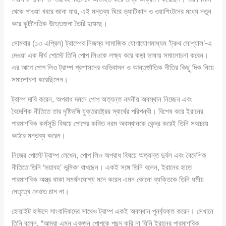
থেকে পাওয়া খবরে জানা যায়, এই মন্তব্য ঘিরে ভ্যাটিকান ও ওয়াশিংটনের মধ্যে নতুন
করে কূটনৈতিক উত্তেজনা তৈরি হয়েছে।
সোমবার (১৩ এপ্রিল) ট্রাম্পের নিজস্ব সামাজিক যোগাযোগমাধ্যম ‘ট্রুথ সোশ্যাল’-এ
দেওয়া এক দীর্ঘ পোস্টে তিনি পোপ লিওকে লক্ষ্য করে কড়া ভাষায় সমালোচনা করেন।
এর আগে পোপ লিও ট্রাম্প প্রশাসনের অভিবাসন ও আন্তর্জাতিক নীতির কিছু দিক নিয়ে
সমালোচনা করেছিলেন।
ট্রাম্প দাবি করেন, অপরাধ দমনে পোপ অত্যন্ত নমনীয় অবস্থান নিচ্ছেন এবং
বৈদেশিক নীতিতে তার দৃষ্টিভঙ্গি যুক্তরাষ্ট্রের স্বার্থের পরিপন্থী। বিশেষ করে ইরানের
পারমাণবিক কর্মসূচি বিষয়ে পোপের কথিত নরম অবস্থানকে কেন্দ্র করেই তিনি সবচেয়ে
কঠোর মন্তব্য করেন।
নিজের পোস্টে ট্রাম্প লেখেন, পোপ লিও অপরাধ বিষয়ে অত্যন্ত দুর্বল এবং বৈদেশিক
নীতিতে তিনি ‘ভয়াবহ’ ভূমিকা রাখছেন। একই সঙ্গে তিনি বলেন, ইরানের হাতে
পারমাণবিক অস্ত্র থাকা সমর্থনযোগ্য মনে করেন এমন কোনো ব্যক্তিকে তিনি ধর্মীয়
নেতৃত্বে দেখতে চান না।
হোয়াইট হাউসে সাংবাদিকদের সাথেও ট্রাম্প একই অবস্থান পুনর্ব্যক্ত করেন। সেখানে
তিনি বলেন, “আমরা এমন একজন পোপকে পছন্দ করি না যিনি ইরানের পারমাণবিক