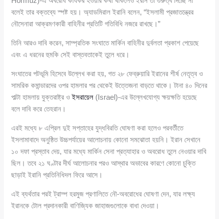
Hormuz)-এ অবরোধ কার্যকর হওয়ার কথা থাকলেও ইরান তা গুরুত্ব দিচ্ছে না
বলেই তার বক্তব্যে স্পষ্ট হয়। অ্যাডমিরাল ইরানি বলেন, “ইসলামী প্রজাতন্ত্রের
নৌসেনারা আক্রমণকারী বাহিনীর প্রতিটি গতিবিধি নজরে রাখছে।”
তিনি আরও দাবি করেন, সাম্প্রতিক সংঘাতে মার্কিন বাহিনীর দুর্বলতা প্রকাশ পেয়েছে
এবং এ ধরনের হুমকি সেই বাস্তবতাকেই তুলে ধরে।
সংঘাতের পটভূমি হিসেবে উল্লেখ করা হয়, গত ২৮ ফেব্রুয়ারি ইরানের শীর্ষ নেতৃত্ব ও
সামরিক কমান্ডারদের ওপর হামলার পর থেকেই উত্তেজনা বাড়তে থাকে। টানা ৪০ দিনের
পাল্টা হামলায় যুক্তরাষ্ট্র ও
ইসরায়েল
(Israel)-এর উল্লেখযোগ্য ক্ষয়ক্ষতি হয়েছে
বলে দাবি করে তেহরান।
এরই মধ্যে ৮ এপ্রিল দুই সপ্তাহের যুদ্ধবিরতি ঘোষণা করা হলেও পরবর্তীতে
ইসলামাবাদে অনুষ্ঠিত উচ্চপর্যায়ের আলোচনায় কোনো সমঝোতা হয়নি। ইরান সেখানে
১০ দফা প্রস্তাব দেয়, যার মধ্যে মার্কিন সেনা প্রত্যাহার ও অবরোধ তুলে নেওয়ার দাবি
ছিল। তবে ২১ ঘণ্টার দীর্ঘ আলোচনার পরও আস্থার অভাবের কারণে কোনো চুক্তি
ছাড়াই ইরানি প্রতিনিধিদল ফিরে আসে।
এই ব্যর্থতার পরই ট্রাম্প হরমুজ প্রণালিতে নৌ-অবরোধের ঘোষণা দেন, যার লক্ষ্য
ইরানকে টোল প্রদানকারী বাণিজ্যিক জাহাজগুলোকে বাধা দেওয়া।