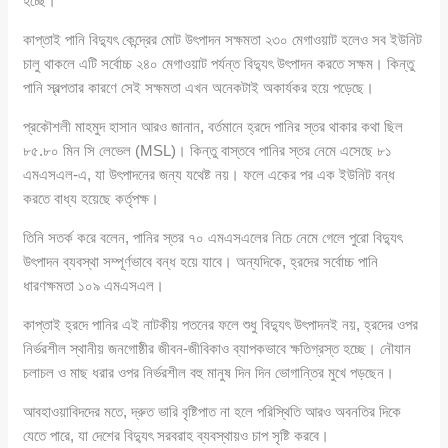
হচ্ছে।
কাপ্তাই পানি বিদ্যুৎ কেন্দ্রের মোট উৎপাদন সক্ষমতা ২৩০ মেগাওয়াট হলেও সব ইউনিট
চালু থাকলে এটি সর্বোচ্চ ২৪০ মেগাওয়াট পর্যন্ত বিদ্যুৎ উৎপাদন করতে সক্ষম। কিন্তু
পানি স্বল্পতার কারণে সেই সক্ষমতা এখন অনেকটাই অকার্যকর হয়ে পড়েছে।
প্রকৌশলী মাহমুদ হাসান আরও জানান, বর্তমানে হ্রদে পানির স্তর থাকার কথা ছিল
৮৫.৮০ মিন সি লেভেল (MSL)। কিন্তু বাস্তবে পানির স্তর নেমে এসেছে ৮১
এমএসএল-এ, যা উৎপাদনের জন্য যথেষ্ট নয়। ফলে একের পর এক ইউনিট বন্ধ
করতে বাধ্য হয়েছে কর্তৃপক্ষ।
তিনি সতর্ক করে বলেন, পানির স্তর ৭০ এমএসএলের নিচে নেমে গেলে পুরো বিদ্যুৎ
উৎপাদন ব্যবস্থা সম্পূর্ণভাবে বন্ধ হয়ে যাবে। অন্যদিকে, হ্রদের সর্বোচ্চ পানি
ধারণক্ষমতা ১০৯ এমএসএল।
কাপ্তাই হ্রদে পানির এই নাটকীয় পতনের ফলে শুধু বিদ্যুৎ উৎপাদনই নয়, হ্রদের ওপর
নির্ভরশীল স্থানীয় জনগোষ্ঠীর জীবন-জীবিকাও ব্যাপকভাবে ক্ষতিগ্রস্ত হচ্ছে। নৌযান
চলাচল ও মাছ ধরার ওপর নির্ভরশীল বহু মানুষ দিন দিন ভোগান্তির মুখে পড়ছেন।
আবহাওয়াবিদদের মতে, দ্রুত ভারি বৃষ্টিপাত না হলে পরিস্থিতি আরও অবনতির দিকে
যেতে পারে, যা দেশের বিদ্যুৎ সরবরাহ ব্যবস্থায়ও চাপ সৃষ্টি করবে।