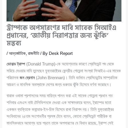
ট্রাম্পকে অপসারণের দাবি সাবেক সিআইএ
প্রধানের, ‘জাতীয় নিরাপত্তার জন্য ঝুঁকি’
মন্তব্য
/
আন্তর্জাতিক
,
রাজনীতি
/ By
Desk Report
ডোনাল্ড ট্রাম্প
(Donald Trump)-কে অযোগ্যতার কারণে প্রেসিডেন্ট পদ থেকে
সরিয়ে দেওয়ার দাবি তুলেছেন যুক্তরাষ্ট্রের কেন্দ্রীয় গোয়েন্দা সংস্থা সিআইএ-এর সাবেক
পরিচালক
জন ব্রেনান
(John Brennan)। তিনি বর্তমান প্রেসিডেন্টের সাম্প্রতিক
আচরণ ও মানসিক অবস্থাকে দেশের জন্য গুরুতর ঝুঁকি হিসেবে বর্ণনা করেছেন।
বারাক ওবামা প্রশাসনের সময় দায়িত্ব পালন করা এই সাবেক গোয়েন্দা প্রধান গত
শনিবার এমএস নাউ টেলিভিশনকে দেওয়া এক সাক্ষাৎকারে বলেন, ট্রাম্পের মতো
একজন ব্যক্তিকে কমান্ডার-ইন-চিফ হিসেবে রাখা নিরাপদ নয়। তিনি যুক্তরাষ্ট্রের
সংবিধানের ২৫তম সংশোধনীর প্রসঙ্গ টেনে বলেন, কোনো প্রেসিডেন্ট শারীরিক বা
মানসিকভাবে অযোগ্য হয়ে পড়লে তাকে অপসারণের যে বিধান রয়েছে, ট্রাম্প সেই