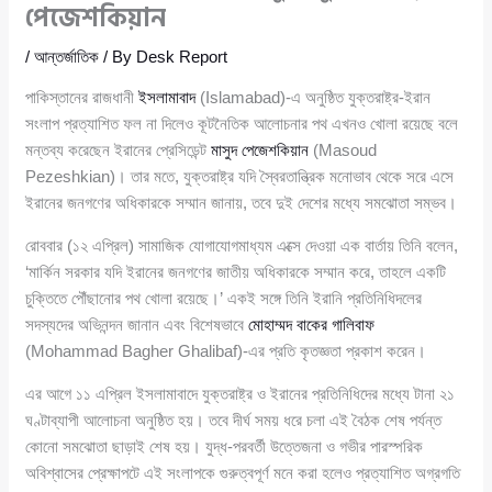
পেজেশকিয়ান
/
আন্তর্জাতিক
/ By
Desk Report
পাকিস্তানের রাজধানী
ইসলামাবাদ
(Islamabad)-এ অনুষ্ঠিত যুক্তরাষ্ট্র-ইরান
সংলাপ প্রত্যাশিত ফল না দিলেও কূটনৈতিক আলোচনার পথ এখনও খোলা রয়েছে বলে
মন্তব্য করেছেন ইরানের প্রেসিডেন্ট
মাসুদ পেজেশকিয়ান
(Masoud
Pezeshkian)। তার মতে, যুক্তরাষ্ট্র যদি স্বৈরতান্ত্রিক মনোভাব থেকে সরে এসে
ইরানের জনগণের অধিকারকে সম্মান জানায়, তবে দুই দেশের মধ্যে সমঝোতা সম্ভব।
রোববার (১২ এপ্রিল) সামাজিক যোগাযোগমাধ্যম এক্সে দেওয়া এক বার্তায় তিনি বলেন,
‘মার্কিন সরকার যদি ইরানের জনগণের জাতীয় অধিকারকে সম্মান করে, তাহলে একটি
চুক্তিতে পৌঁছানোর পথ খোলা রয়েছে।’ একই সঙ্গে তিনি ইরানি প্রতিনিধিদলের
সদস্যদের অভিনন্দন জানান এবং বিশেষভাবে
মোহাম্মদ বাকের গালিবাফ
(Mohammad Bagher Ghalibaf)-এর প্রতি কৃতজ্ঞতা প্রকাশ করেন।
এর আগে ১১ এপ্রিল ইসলামাবাদে যুক্তরাষ্ট্র ও ইরানের প্রতিনিধিদের মধ্যে টানা ২১
ঘণ্টাব্যাপী আলোচনা অনুষ্ঠিত হয়। তবে দীর্ঘ সময় ধরে চলা এই বৈঠক শেষ পর্যন্ত
কোনো সমঝোতা ছাড়াই শেষ হয়। যুদ্ধ-পরবর্তী উত্তেজনা ও গভীর পারস্পরিক
অবিশ্বাসের প্রেক্ষাপটে এই সংলাপকে গুরুত্বপূর্ণ মনে করা হলেও প্রত্যাশিত অগ্রগতি