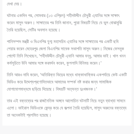
দেখা দেয়।
ঘটনার একদিন পর, সোমবার (১৩ এপ্রিল) শহীদউদ্দীন চৌধুরী এ্যানির সঙ্গে সাক্ষাৎ
করেন মাসুদ অরুন। সাক্ষাতের পর তিনি জানান, পুরো বিষয়টি নিয়ে যে ভুল বোঝাবুঝি
তৈরি হয়েছিল, সেটির অবসান হয়েছে।
পানিসম্পদ মন্ত্রী ও বিএনপির যুগ্ম মহাসচিব এ্যানির সঙ্গে সাক্ষাতের পর একটি ছবি
শেয়ার করেন মেহেরপুর জেলা বিএনপির সাবেক সভাপতি মাসুদ অরুন। নিজের ফেসবুক
পোস্টে তিনি লিখেছেন, ‘শহীদউদ্দীন চৌধুরী এ্যানি আমার বন্ধু, আমার ভাই। খাল খনন
কর্মসূচিতে উনি আমার সঙ্গে করমর্দন করেন, কুশলাদি বিনিময় করেন।’
তিনি আরও দাবি করেন, ‘অতিরিক্ত ভিড়ের মধ্যে ধাক্কাধাক্কির একপর্যায়ে কেউ একটি
ভিডিও করে উদ্দেশ্যপ্রণোদিতভাবে আমাদের সম্পর্ক নষ্ট করার জন্য সামাজিক
যোগাযোগমাধ্যমে ছড়িয়ে দিয়েছে। বিষয়টি অত্যন্ত দুঃখজনক।’
তার এই বক্তব্যের পর রাজনৈতিক অঙ্গনে আলোচিত ঘটনাটি নিয়ে নতুন ব্যাখ্যা সামনে
এলো। ভাইরাল ভিডিওকে কেন্দ্র করে যে জল্পনা তৈরি হয়েছিল, মাসুদ অরুনের বক্তব্যে
তা অনেকটাই প্রশমিত হয়েছে।