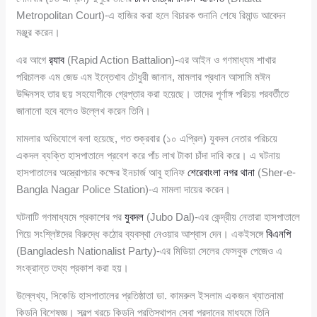
Metropolitan Court)-এ হাজির করা হলে বিচারক শুনানি শেষে রিমান্ড আবেদন
মঞ্জুর করেন।
এর আগে
র‍্যাব
(Rapid Action Battalion)-এর আইন ও গণমাধ্যম শাখার
পরিচালক এম জেড এম ইন্তেখাব চৌধুরী জানান, মামলার প্রধান আসামি মঈন
উদ্দিনসহ তার ছয় সহযোগীকে গ্রেপ্তার করা হয়েছে। তাদের পূর্ণাঙ্গ পরিচয় পরবর্তীতে
জানানো হবে বলেও উল্লেখ করেন তিনি।
মামলার অভিযোগে বলা হয়েছে, গত শুক্রবার (১০ এপ্রিল) যুবদল নেতার পরিচয়ে
একদল ব্যক্তি হাসপাতালে প্রবেশ করে পাঁচ লাখ টাকা চাঁদা দাবি করে। এ ঘটনায়
হাসপাতালের অস্ত্রোপচার কক্ষের ইনচার্জ আবু হানিফ
শেরেবাংলা নগর থানা
(Sher-e-
Bangla Nagar Police Station)-এ মামলা দায়ের করেন।
ঘটনাটি গণমাধ্যমে প্রকাশের পর
যুবদল
(Jubo Dal)-এর কেন্দ্রীয় নেতারা হাসপাতালে
গিয়ে সংশ্লিষ্টদের বিরুদ্ধে কঠোর ব্যবস্থা নেওয়ার আশ্বাস দেন। একইসঙ্গে
বিএনপি
(Bangladesh Nationalist Party)-এর মিডিয়া সেলের ফেসবুক পেজেও এ
সংক্রান্ত তথ্য প্রকাশ করা হয়।
উল্লেখ্য, সিকেডি হাসপাতালের প্রতিষ্ঠাতা ডা. কামরুল ইসলাম একজন খ্যাতনামা
কিডনি বিশেষজ্ঞ। স্বল্প খরচে কিডনি প্রতিস্থাপন সেবা প্রদানের মাধ্যমে তিনি