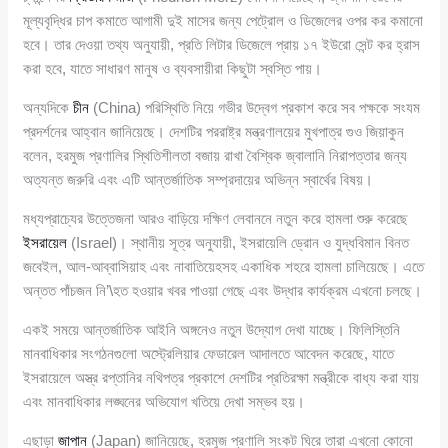
মূল্যবৃদ্ধির চাপ কমাতে আগামী দুই মাসের জন্য পেট্রোল ও ডিজেলের ওপর কর কমানো
হবে। তার দেওয়া তথ্য অনুযায়ী, প্রতি লিটার ডিজেলে প্রায় ১৭ ইউরো সেন্ট কর হ্রাস
করা হবে, যাতে সাধারণ মানুষ ও ব্যবসায়ীরা কিছুটা স্বস্তি পায়।
অন্যদিকে
চীন
(China) পরিস্থিতি নিয়ে গভীর উদ্বেগ প্রকাশ করে সব পক্ষকে সংযম
প্রদর্শনের আহ্বান জানিয়েছে। দেশটির পররাষ্ট্র মন্ত্রণালয়ের মুখপাত্র গুও জিয়াকুন
বলেন, হরমুজ প্রণালির স্থিতিশীলতা বজায় রাখা বৈশ্বিক জ্বালানি নিরাপত্তার জন্য
অত্যন্ত জরুরি এবং এটি আন্তর্জাতিক সম্প্রদায়ের অভিন্ন স্বার্থের বিষয়।
মধ্যপ্রাচ্যের উত্তেজনা আরও বাড়িয়ে দক্ষিণ লেবাননে নতুন করে হামলা শুরু করেছে
ইসরায়েল
(Israel)। স্থানীয় সূত্র অনুযায়ী, ইসরায়েলি ড্রোন ও যুদ্ধবিমান বিনত
জবেইল, আল-আব্বাসিয়াহ এবং নাবাতিয়েহসহ একাধিক শহরে হামলা চালিয়েছে। এতে
অন্তত পাঁচজন নি’\হত হওয়ার খবর পাওয়া গেছে এবং উদ্ধার কার্যক্রম এখনো চলছে।
একই সময়ে আন্তর্জাতিক আইনি অঙ্গনেও নতুন উদ্যোগ দেখা যাচ্ছে। ফিলিস্তিনি
মানবাধিকার সংগঠনগুলো অস্ট্রেলিয়ার ফেডারেল আদালতে আবেদন করেছে, যাতে
ইসরায়েলে অস্ত্র রপ্তানির নথিপত্র প্রকাশে দেশটির প্রতিরক্ষা মন্ত্রীকে বাধ্য করা যায়
এবং মানবাধিকার লঙ্ঘনের অভিযোগ খতিয়ে দেখা সম্ভব হয়।
এছাড়া
জাপান
(Japan) জানিয়েছে, হরমুজ প্রণালি সংকট ঘিরে তারা এখনো কোনো