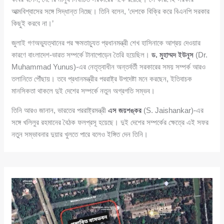
আত্মবিশ্বাসের সঙ্গে সিদ্ধান্ত নিচ্ছে। তিনি বলেন, ‘দেশকে বিক্রি করে বিএনপি সরকার
কিছুই করবে না।’
জুলাই গণঅভ্যুত্থানের পর ক্ষমতাচ্যুত প্রধানমন্ত্রী শেখ হাসিনাকে আশ্রয় দেওয়ার
কারণে বাংলাদেশ-ভারত সম্পর্কে টানাপোড়েন তৈরি হয়েছিল।
ড. মুহাম্মদ ইউনূস
(Dr.
Muhammad Yunus)-এর নেতৃত্বাধীন অন্তর্বর্তী সরকারের সময় সম্পর্ক আরও
তলানিতে পৌঁছায়। তবে প্রধানমন্ত্রীর পররাষ্ট্র উপদেষ্টা মনে করছেন, ইতিবাচক
মানসিকতা থাকলে দুই দেশের সম্পর্কে নতুন অগ্রগতি সম্ভব।
তিনি আরও জানান, ভারতের পররাষ্ট্রমন্ত্রী
এস জয়শঙ্কর
(S. Jaishankar)-এর
সঙ্গে খলিলুর রহমানের বৈঠক ফলপ্রসূ হয়েছে। দুই দেশের সম্পর্কের ক্ষেত্রে এই সফর
নতুন সম্ভাবনার দুয়ার খুলতে পারে বলেও ইঙ্গিত দেন তিনি।