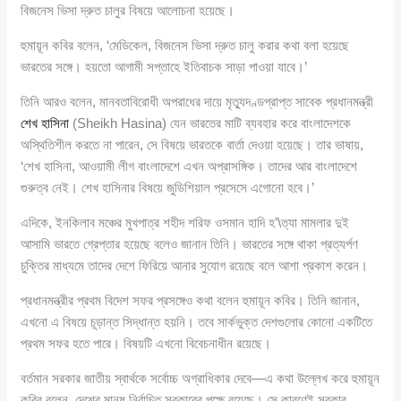
বিজনেস ভিসা দ্রুত চালুর বিষয়ে আলোচনা হয়েছে।
হুমায়ূন কবির বলেন, ‘মেডিকেল, বিজনেস ভিসা দ্রুত চালু করার কথা বলা হয়েছে
ভারতের সঙ্গে। হয়তো আগামী সপ্তাহে ইতিবাচক সাড়া পাওয়া যাবে।’
তিনি আরও বলেন, মানবতাবিরোধী অপরাধের দায়ে মৃত্যুদণ্ডপ্রাপ্ত সাবেক প্রধানমন্ত্রী
শেখ হাসিনা
(Sheikh Hasina) যেন ভারতের মাটি ব্যবহার করে বাংলাদেশকে
অস্থিতিশীল করতে না পারেন, সে বিষয়ে ভারতকে বার্তা দেওয়া হয়েছে। তার ভাষায়,
‘শেখ হাসিনা, আওয়ামী লীগ বাংলাদেশে এখন অপ্রাসঙ্গিক। তাদের আর বাংলাদেশে
গুরুত্ব নেই। শেখ হাসিনার বিষয়ে জুডিশিয়াল প্রসেসে এগোনো হবে।’
এদিকে, ইনকিলাব মঞ্চের মুখপাত্র শহীদ শরিফ ওসমান হাদি হ’\ত্যা মামলার দুই
আসামি ভারতে গ্রেপ্তার হয়েছে বলেও জানান তিনি। ভারতের সঙ্গে থাকা প্রত্যর্পণ
চুক্তির মাধ্যমে তাদের দেশে ফিরিয়ে আনার সুযোগ রয়েছে বলে আশা প্রকাশ করেন।
প্রধানমন্ত্রীর প্রথম বিদেশ সফর প্রসঙ্গেও কথা বলেন হুমায়ূন কবির। তিনি জানান,
এখনো এ বিষয়ে চূড়ান্ত সিদ্ধান্ত হয়নি। তবে সার্কভুক্ত দেশগুলোর কোনো একটিতে
প্রথম সফর হতে পারে। বিষয়টি এখনো বিবেচনাধীন রয়েছে।
বর্তমান সরকার জাতীয় স্বার্থকে সর্বোচ্চ অগ্রাধিকার দেবে—এ কথা উল্লেখ করে হুমায়ূন
কবির বলেন, দেশের মানুষ নির্বাচিত সরকারের পক্ষে রয়েছে। সে কারণেই সরকার