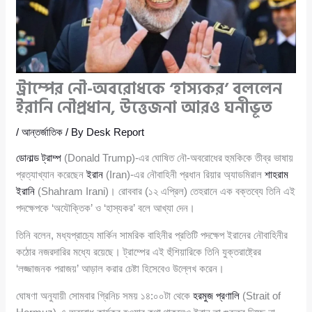
ট্রাম্পের নৌ-অবরোধকে ‘হাস্যকর’ বললেন
ইরানি নৌপ্রধান, উত্তেজনা আরও ঘনীভূত
/
আন্তর্জাতিক
/ By
Desk Report
ডোনাল্ড ট্রাম্প
(Donald Trump)-এর ঘোষিত নৌ-অবরোধের হুমকিকে তীব্র ভাষায়
প্রত্যাখ্যান করেছেন
ইরান
(Iran)-এর নৌবাহিনী প্রধান রিয়ার অ্যাডমিরাল
শাহরাম
ইরানি
(Shahram Irani)। রোববার (১২ এপ্রিল) তেহরানে এক বক্তব্যে তিনি এই
পদক্ষেপকে ‘অযৌক্তিক’ ও ‘হাস্যকর’ বলে আখ্যা দেন।
তিনি বলেন, মধ্যপ্রাচ্যে মার্কিন সামরিক বাহিনীর প্রতিটি পদক্ষেপ ইরানের নৌবাহিনীর
কঠোর নজরদারির মধ্যে রয়েছে। ট্রাম্পের এই হুঁশিয়ারিকে তিনি যুক্তরাষ্ট্রের
‘লজ্জাজনক পরাজয়’ আড়াল করার চেষ্টা হিসেবেও উল্লেখ করেন।
ঘোষণা অনুযায়ী সোমবার গ্রিনিচ সময় ১৪:০০টা থেকে
হরমুজ প্রণালি
(Strait of