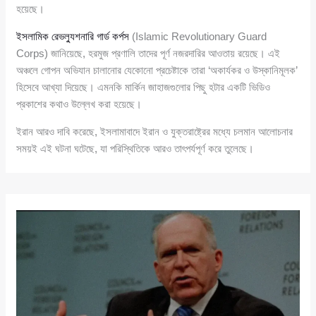
হয়েছে।
ইসলামিক রেভল্যুশনারি গার্ড কর্পস
(Islamic Revolutionary Guard
Corps) জানিয়েছে, হরমুজ প্রণালি তাদের পূর্ণ নজরদারির আওতায় রয়েছে। এই
অঞ্চলে গোপন অভিযান চালানোর যেকোনো প্রচেষ্টাকে তারা ‘অকার্যকর ও উস্কানিমূলক’
হিসেবে আখ্যা দিয়েছে। এমনকি মার্কিন জাহাজগুলোর পিছু হটার একটি ভিডিও
প্রকাশের কথাও উল্লেখ করা হয়েছে।
ইরান আরও দাবি করেছে, ইসলামাবাদে ইরান ও যুক্তরাষ্ট্রের মধ্যে চলমান আলোচনার
সময়ই এই ঘটনা ঘটেছে, যা পরিস্থিতিকে আরও তাৎপর্যপূর্ণ করে তুলেছে।