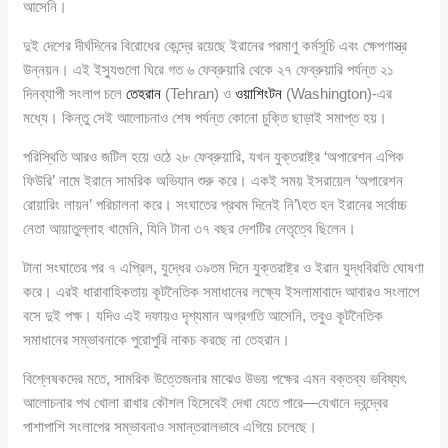
আসেনি।
দুই দেশের দীর্ঘদিনের বিরোধের কেন্দ্রে রয়েছে ইরানের পরমাণু কর্মসূচি এবং ক্ষেপণাস্ত্র
উন্নয়ন। এই ইস্যুগুলো ঘিরে গত ৬ ফেব্রুয়ারি থেকে ২৭ ফেব্রুয়ারি পর্যন্ত ২১
দিনব্যাপী সংলাপ চলে
তেহরান
(Tehran) ও
ওয়াশিংটন
(Washington)-এর
মধ্যে। কিন্তু সেই আলোচনাও শেষ পর্যন্ত কোনো চুক্তি ছাড়াই সমাপ্ত হয়।
পরিস্থিতি আরও জটিল হয়ে ওঠে ২৮ ফেব্রুয়ারি, যখন যুক্তরাষ্ট্র ‘অপারেশন এপিক
ফিউরি’ নামে ইরানে সামরিক অভিযান শুরু করে। একই সময় ইসরায়েল ‘অপারেশন
রোয়ারিং লায়ন’ পরিচালনা করে। সংঘাতের প্রথম দিনেই নি’\হত হন ইরানের সর্বোচ্চ
নেতা আয়াতুল্লাহ খামেনি, যিনি টানা ৩৭ বছর দেশটির নেতৃত্বে ছিলেন।
টানা সংঘাতের পর ৭ এপ্রিল, যুদ্ধের ৩৯তম দিনে যুক্তরাষ্ট্র ও ইরান যুদ্ধবিরতি ঘোষণা
করে। এরই ধারাবাহিকতায় কূটনৈতিক সমাধানের লক্ষ্যে ইসলামাবাদে আবারও সংলাপে
বসে দুই পক্ষ। যদিও এই দফায়ও দৃশ্যমান অগ্রগতি আসেনি, তবুও কূটনৈতিক
সমাধানের সম্ভাবনাকে পুরোপুরি নাকচ করছে না তেহরান।
বিশ্লেষকদের মতে, সামরিক উত্তেজনার মাঝেও উভয় পক্ষের এমন বক্তব্য ভবিষ্যৎ
আলোচনার পথ খোলা রাখার কৌশল হিসেবেই দেখা যেতে পারে—যেখানে দ্বন্দ্বের
পাশাপাশি সংলাপের সম্ভাবনাও সমান্তরালভাবে এগিয়ে চলেছে।