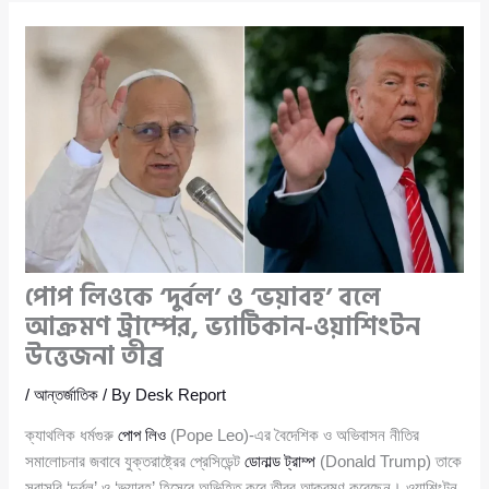
পোপ লিওকে ‘দুর্বল’ ও ‘ভয়াবহ’ বলে
আক্রমণ ট্রাম্পের, ভ্যাটিকান-ওয়াশিংটন
উত্তেজনা তীব্র
/
আন্তর্জাতিক
/ By
Desk Report
ক্যাথলিক ধর্মগুরু
পোপ লিও
(Pope Leo)-এর বৈদেশিক ও অভিবাসন নীতির
সমালোচনার জবাবে যুক্তরাষ্ট্রের প্রেসিডেন্ট
ডোনাল্ড ট্রাম্প
(Donald Trump) তাকে
সরাসরি ‘দুর্বল’ ও ‘ভয়াবহ’ হিসেবে অভিহিত করে তীব্র আক্রমণ করেছেন। ওয়াশিংটন