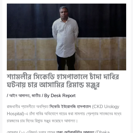
শ্যামলীর সিকেডি হাসপাতালে চাঁদা দাবির
ঘটনায় চার আসামির রিমান্ড মঞ্জুর
/
আইন আদালত
,
জাতীয়
/ By
Desk Report
রাজধানীর শ্যামলীতে অবস্থিত
সিকেডি ইউরোলজি হাসপাতাল
(CKD Urology
Hospital)-এ চাঁদা দাবির অভিযোগে দায়ের করা মামলায় গ্রেপ্তার সাতজনের মধ্যে
চারজনের চার দিনের রিমান্ড মঞ্জুর করেছেন আদালত।
সোমবার (১৩ এপ্রিল) দুপুরে তাদের
ঢাকা মেট্রোপলিটন আদালত
(Dhaka