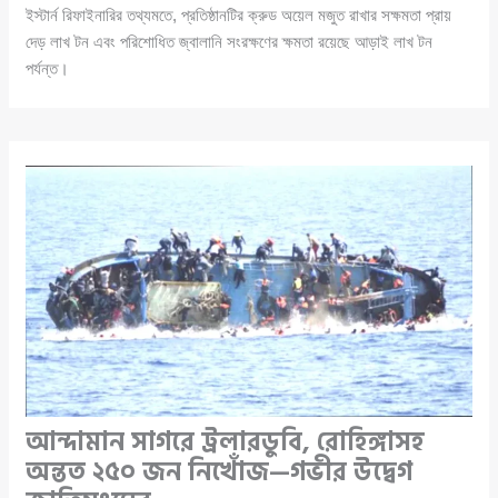
ইস্টার্ন রিফাইনারির তথ্যমতে, প্রতিষ্ঠানটির ক্রুড অয়েল মজুত রাখার সক্ষমতা প্রায়
দেড় লাখ টন এবং পরিশোধিত জ্বালানি সংরক্ষণের ক্ষমতা রয়েছে আড়াই লাখ টন
পর্যন্ত।
আন্দামান সাগরে ট্রলারডুবি, রোহিঙ্গাসহ
অন্তত ২৫০ জন নিখোঁজ—গভীর উদ্বেগ