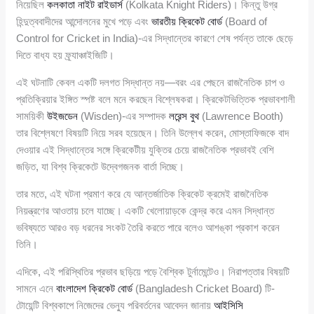
নিয়েছিল
কলকাতা নাইট রাইডার্স
(Kolkata Knight Riders)। কিন্তু উগ্র
হিন্দুত্ববাদীদের আন্দোলনের মুখে পড়ে এবং
ভারতীয় ক্রিকেট বোর্ড
(Board of
Control for Cricket in India)-এর সিদ্ধান্তের কারণে শেষ পর্যন্ত তাকে ছেড়ে
দিতে বাধ্য হয় ফ্র্যাঞ্চাইজিটি।
এই ঘটনাটি কেবল একটি দলগত সিদ্ধান্ত নয়—বরং এর পেছনে রাজনৈতিক চাপ ও
প্রতিক্রিয়ার ইঙ্গিত স্পষ্ট বলে মনে করছেন বিশ্লেষকরা। ক্রিকেটভিত্তিক প্রভাবশালী
সাময়িকী
উইজডেন
(Wisden)-এর সম্পাদক
লরেন্স বুথ
(Lawrence Booth)
তার বিশ্লেষণে বিষয়টি নিয়ে সরব হয়েছেন। তিনি উল্লেখ করেন, মোস্তাফিজকে বাদ
দেওয়ার এই সিদ্ধান্তের সঙ্গে ক্রিকেটীয় যুক্তির চেয়ে রাজনৈতিক প্রভাবই বেশি
জড়িত, যা বিশ্ব ক্রিকেটে উদ্বেগজনক বার্তা দিচ্ছে।
তার মতে, এই ঘটনা প্রমাণ করে যে আন্তর্জাতিক ক্রিকেট ক্রমেই রাজনৈতিক
নিয়ন্ত্রণের আওতায় চলে যাচ্ছে। একটি খেলোয়াড়কে কেন্দ্র করে এমন সিদ্ধান্ত
ভবিষ্যতে আরও বড় ধরনের সংকট তৈরি করতে পারে বলেও আশঙ্কা প্রকাশ করেন
তিনি।
এদিকে, এই পরিস্থিতির প্রভাব ছড়িয়ে পড়ে বৈশ্বিক টুর্নামেন্টেও। নিরাপত্তার বিষয়টি
সামনে এনে
বাংলাদেশ ক্রিকেট বোর্ড
(Bangladesh Cricket Board) টি-
টোয়েন্টি বিশ্বকাপে নিজেদের ভেন্যু পরিবর্তনের আবেদন জানায়
আইসিসি