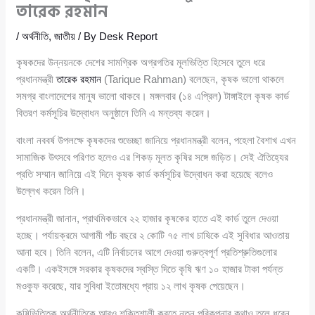
তারেক রহমান
/
অর্থনীতি
,
জাতীয়
/ By
Desk Report
কৃষকদের উন্নয়নকে দেশের সামগ্রিক অগ্রগতির মূলভিত্তি হিসেবে তুলে ধরে
প্রধানমন্ত্রী
তারেক রহমান
(Tarique Rahman) বলেছেন, কৃষক ভালো থাকলে
সমগ্র বাংলাদেশের মানুষ ভালো থাকবে। মঙ্গলবার (১৪ এপ্রিল) টাঙ্গাইলে কৃষক কার্ড
বিতরণ কর্মসূচির উদ্বোধন অনুষ্ঠানে তিনি এ মন্তব্য করেন।
বাংলা নববর্ষ উপলক্ষে কৃষকদের শুভেচ্ছা জানিয়ে প্রধানমন্ত্রী বলেন, পহেলা বৈশাখ এখন
সামাজিক উৎসবে পরিণত হলেও এর শিকড় মূলত কৃষির সঙ্গে জড়িত। সেই ঐতিহ্যের
প্রতি সম্মান জানিয়ে এই দিনে কৃষক কার্ড কর্মসূচির উদ্বোধন করা হয়েছে বলেও
উল্লেখ করেন তিনি।
প্রধানমন্ত্রী জানান, প্রাথমিকভাবে ২২ হাজার কৃষকের হাতে এই কার্ড তুলে দেওয়া
হচ্ছে। পর্যায়ক্রমে আগামী পাঁচ বছরে ২ কোটি ৭৫ লাখ চাষিকে এই সুবিধার আওতায়
আনা হবে। তিনি বলেন, এটি নির্বাচনের আগে দেওয়া গুরুত্বপূর্ণ প্রতিশ্রুতিগুলোর
একটি। একইসঙ্গে সরকার কৃষকদের স্বস্তি দিতে কৃষি ঋণ ১০ হাজার টাকা পর্যন্ত
মওকুফ করেছে, যার সুবিধা ইতোমধ্যে প্রায় ১২ লাখ কৃষক পেয়েছেন।
কৃষিভিত্তিক অর্থনীতিকে আরও শক্তিশালী করতে নতুন পরিকল্পনার কথাও তুলে ধরেন