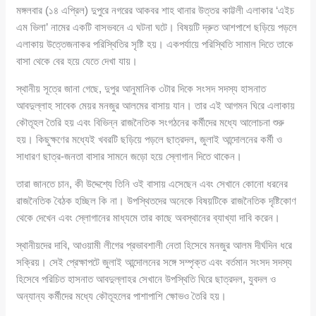
মঙ্গলবার (১৪ এপ্রিল) দুপুরে নগরের আকবর শাহ থানার উত্তর কাট্টলী এলাকার ‘এইচ
এম ভিলা’ নামের একটি বাসভবনে এ ঘটনা ঘটে। বিষয়টি দ্রুত আশপাশে ছড়িয়ে পড়লে
এলাকায় উত্তেজনাকর পরিস্থিতির সৃষ্টি হয়। একপর্যায়ে পরিস্থিতি সামাল দিতে তাকে
বাসা থেকে বের হয়ে যেতে দেখা যায়।
স্থানীয় সূত্রে জানা গেছে, দুপুর আনুমানিক ৩টার দিকে সংসদ সদস্য হাসনাত
আবদুল্লাহ সাবেক মেয়র মনজুর আলমের বাসায় যান। তার এই আগমন ঘিরে এলাকায়
কৌতূহল তৈরি হয় এবং বিভিন্ন রাজনৈতিক সংগঠনের কর্মীদের মধ্যে আলোচনা শুরু
হয়। কিছুক্ষণের মধ্যেই খবরটি ছড়িয়ে পড়লে ছাত্রদল, জুলাই আন্দোলনের কর্মী ও
সাধারণ ছাত্র-জনতা বাসার সামনে জড়ো হয়ে স্লোগান দিতে থাকেন।
তারা জানতে চান, কী উদ্দেশ্যে তিনি ওই বাসায় এসেছেন এবং সেখানে কোনো ধরনের
রাজনৈতিক বৈঠক হচ্ছিল কি না। উপস্থিতদের অনেকে বিষয়টিকে রাজনৈতিক দৃষ্টিকোণ
থেকে দেখেন এবং স্লোগানের মাধ্যমে তার কাছে অবস্থানের ব্যাখ্যা দাবি করেন।
স্থানীয়দের দাবি, আওয়ামী লীগের প্রভাবশালী নেতা হিসেবে মনজুর আলম দীর্ঘদিন ধরে
সক্রিয়। সেই প্রেক্ষাপটে জুলাই আন্দোলনের সঙ্গে সম্পৃক্ত এবং বর্তমান সংসদ সদস্য
হিসেবে পরিচিত হাসনাত আবদুল্লাহর সেখানে উপস্থিতি ঘিরে ছাত্রদল, যুবদল ও
অন্যান্য কর্মীদের মধ্যে কৌতূহলের পাশাপাশি ক্ষোভও তৈরি হয়।