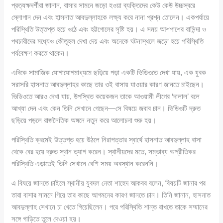
প্রত্যক্ষদর্শীরা জানান, বাসার সামনে জড়ো হওয়া ব্যক্তিদের কেউ কেউ উচ্চস্বরে
স্লোগান দেন এবং হাসনাত আবদুল্লাহকে লক্ষ্য করে নানা প্রশ্ন তোলেন। একপর্যায়ে
পরিস্থিতি উত্তপ্ত হয়ে ওঠে এবং হট্টগোলের সৃষ্টি হয়। এ সময় আশপাশের বাসিন্দা ও
পথচারীদের মধ্যেও কৌতূহল দেখা দেয় এবং অনেকে ঘটনাস্থলে জড়ো হয়ে পরিস্থিতি
পর্যবেক্ষণ করতে থাকেন।
এদিকে সামাজিক যোগাযোগমাধ্যমে ছড়িয়ে পড়া একটি ভিডিওতে দেখা যায়, এক যুবক
সরাসরি হাসনাত আবদুল্লাহর কাছে তার ওই বাসায় যাওয়ার কারণ জানতে চাইছেন।
ভিডিওতে আরও দেখা যায়, উপস্থিত কয়েকজন তাকে আওয়ামী লীগের ‘দালাল’ বলে
আখ্যা দেন এবং কেন তিনি সেখানে গেছেন—সে বিষয়ে জবাব চান। ভিডিওটি দ্রুত
ছড়িয়ে পড়লে রাজনৈতিক অঙ্গনে নতুন করে আলোচনা শুরু হয়।
পরিস্থিতি ক্রমেই উত্তপ্ত হয়ে উঠলে নিরাপত্তার স্বার্থে হাসনাত আবদুল্লাহ বাসা
থেকে বের হয়ে দ্রুত স্থান ত্যাগ করেন। স্থানীয়দের মতে, সম্ভাব্য অপ্রীতিকর
পরিস্থিতি এড়াতেই তিনি সেখানে বেশি সময় অবস্থান করেননি।
এ বিষয়ে জানতে চাইলে স্থানীয় যুবদল নেতা শাহেদ আকবর বলেন, বিষয়টি জানার পর
তারা বাসার সামনে গিয়ে তার কাছে আগমনের কারণ জানতে চান। তিনি জানান, হাসনাত
আবদুল্লাহ সেখানে চা খেতে গিয়েছিলেন। পরে পরিস্থিতি শান্ত রাখতে তাকে সম্মানের
সঙ্গে গাড়িতে তুলে দেওয়া হয়।