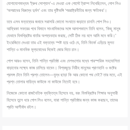
যোগাযোগমাধ্যম ‘ট্রুথ সোশ্যাল’-এ দেওয়া এক পোস্টে ট্রাম্প লিখেছিলেন, পোপ লিও
‘অপরাধের বিরুদ্ধে দুর্বল’ এবং তার দৃষ্টিভঙ্গি ‘পররাষ্ট্রনীতির জন্য ক্ষতিকর’।
তবে এসব মন্তব্যের জবাবে সরাসরি কোনো সংঘাতে জড়াতে চাননি পোপ লিও।
আফ্রিকা সফরের পথে বিমানে সাংবাদিকদের সঙ্গে আলাপকালে তিনি বলেন, ‘কিছু মানুষ
যেভাবে যিশুখ্রিষ্টের বার্তার অপব্যবহার করছে, সেটি ঠিক নয় বলে আমি মনে করি।’
ইংরেজিতে দেওয়া তার এই বক্তব্যে স্পষ্ট হয়ে ওঠে যে, তিনি বিতর্ক এড়িয়ে মূলত
শান্তি ও মানবিক মূল্যবোধের দিকেই জোর দিতে চান।
পোপ আরও বলেন, তিনি শান্তি প্রতিষ্ঠা এবং দেশগুলোর মধ্যে পারস্পরিক সহযোগিতা
বাড়ানোর লক্ষ্যে কাজ চালিয়ে যাবেন। বিশ্বজুড়ে নিরীহ মানুষের প্রাণহানি ও কষ্টের
প্রসঙ্গ টেনে তিনি প্রশ্ন তোলেন—যুদ্ধ ছাড়া কি আর কোনো পথ নেই? তার মতে, এই
প্রশ্ন তোলার দায়িত্ব কাউকে না কাউকে নিতেই হবে।
নিজেকে কোনো রাজনৈতিক ব্যক্তিত্ব হিসেবে নয়, বরং যিশুখ্রিষ্টের শিক্ষার অনুসারী
হিসেবে তুলে ধরে পোপ লিও বলেন, যারা শান্তি প্রতিষ্ঠার জন্য কাজ করছেন, তাদের
প্রতি আশীর্বাদ রইল।