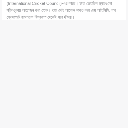
(International Cricket Council)-এর কাছে। তারা চেয়েছিল ম্যাচগুলো
শ্রীলঙ্কায় আয়োজন করা হোক। তবে সেই আবেদন নাকচ করে দেয় আইসিসি, যার
প্রেক্ষাপটে বাংলাদেশ বিশ্বকাপ থেকেই সরে দাঁড়ায়।
এই ঘটনার প্রতিক্রিয়ায় পাকিস্তানও সংহতি জানিয়ে ভারতের বিপক্ষে ম্যাচ বয়কটের
হুমকি দেয়। যদিও লরেন্স বুথ এই পদক্ষেপকে ‘হতাশাজনক ও আত্মঘাতী’ বলে মন্তব্য
করেছেন, তবুও তার মতে এটি বিশ্ব ক্রিকেট অর্থনীতির ভঙ্গুরতা ও রাজনৈতিক
টানাপোড়েনের বাস্তব চিত্র তুলে ধরে।
বুথ আরও তুলনা টানেন ২০২৫ সালের চ্যাম্পিয়ন্স ট্রফির প্রসঙ্গ এনে, যেখানে ভারতের
অনুরোধে ভেন্যু পরিবর্তন করে বিশেষ সুবিধা দেওয়া হয়েছিল। কিন্তু একই ধরনের
পরিস্থিতিতে বাংলাদেশের আবেদন প্রত্যাখ্যান করাকে তিনি আইসিসির দ্বিমুখী নীতি ও
বৈষম্যমূলক আচরণের উদাহরণ হিসেবে দেখছেন।
সবশেষে আন্তর্জাতিক ক্রিকেটের বর্তমান শাসনব্যবস্থার কঠোর সমালোচনা করে লরেন্স
বুথ একে গভীরভাবে সমস্যাগ্রস্ত হিসেবে অভিহিত করেন। তার মতে, খেলাধুলায়
রাজনীতির এই প্রবল হস্তক্ষেপকে উপেক্ষা করার ফলেই সমস্যাগুলো আরও জটিল হয়ে
উঠছে।
মোস্তাফিজুর রহমানকে ঘিরে এই পুরো ঘটনাটি এখন আর কেবল একজন খেলোয়াড়ের