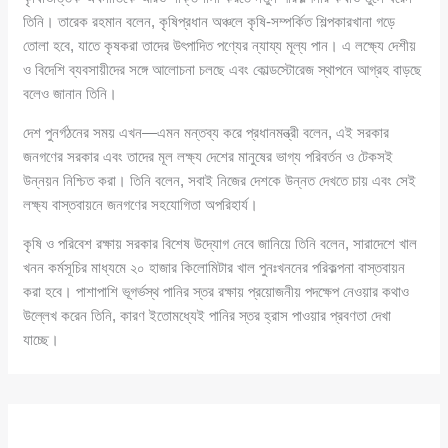
তিনি। তারেক রহমান বলেন, কৃষিপ্রধান অঞ্চলে কৃষি-সম্পর্কিত শিল্পকারখানা গড়ে
তোলা হবে, যাতে কৃষকরা তাদের উৎপাদিত পণ্যের ন্যায্য মূল্য পান। এ লক্ষ্যে দেশীয়
ও বিদেশি ব্যবসায়ীদের সঙ্গে আলোচনা চলছে এবং কোল্ডস্টোরেজ স্থাপনে আগ্রহ বাড়ছে
বলেও জানান তিনি।
দেশ পুনর্গঠনের সময় এখন—এমন মন্তব্য করে প্রধানমন্ত্রী বলেন, এই সরকার
জনগণের সরকার এবং তাদের মূল লক্ষ্য দেশের মানুষের ভাগ্য পরিবর্তন ও টেকসই
উন্নয়ন নিশ্চিত করা। তিনি বলেন, সবাই নিজের দেশকে উন্নত দেখতে চায় এবং সেই
লক্ষ্য বাস্তবায়নে জনগণের সহযোগিতা অপরিহার্য।
কৃষি ও পরিবেশ রক্ষায় সরকার বিশেষ উদ্যোগ নেবে জানিয়ে তিনি বলেন, সারাদেশে খাল
খনন কর্মসূচির মাধ্যমে ২০ হাজার কিলোমিটার খাল পুনঃখননের পরিকল্পনা বাস্তবায়ন
করা হবে। পাশাপাশি ভূগর্ভস্থ পানির স্তর রক্ষায় প্রয়োজনীয় পদক্ষেপ নেওয়ার কথাও
উল্লেখ করেন তিনি, কারণ ইতোমধ্যেই পানির স্তর হ্রাস পাওয়ার প্রবণতা দেখা
যাচ্ছে।