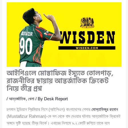
আইপিএলে মোস্তাফিজ ইস্যুতে তোলপাড়,
রাজনীতির ছায়ায় আন্তর্জাতিক ক্রিকেট
নিয়ে তীব্র প্রশ্ন
/
আন্তর্জাতিক
,
খেলা
/ By
Desk Report
চলমান ইন্ডিয়ান প্রিমিয়ার লিগে (আইপিএল) বাংলাদেশের পেসার
মোস্তাফিজুর রহমান
(Mustafizur Rahman)-কে দল থেকে বাদ দেওয়ার ঘটনায় আন্তর্জাতিক ক্রিকেট
অঙ্গনে সৃষ্টি হয়েছে তীব্র বিতর্ক। এবারের নিলামে ৯.২ কোটি রুপিতে তাকে দলে