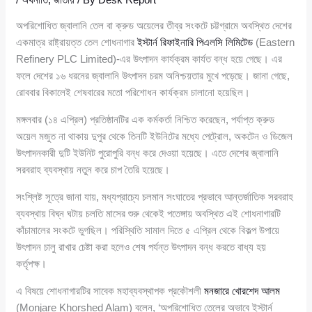
অপরিশোধিত জ্বালানি তেল বা ক্রুড অয়েলের তীব্র সংকটে চট্টগ্রামে অবস্থিত দেশের
একমাত্র রাষ্ট্রায়ত্ত তেল শোধনাগার
ইস্টার্ন রিফাইনারি পিএলসি লিমিটেড
(Eastern
Refinery PLC Limited)-এর উৎপাদন কার্যক্রম কার্যত বন্ধ হয়ে গেছে। এর
ফলে দেশের ১৬ ধরনের জ্বালানি উৎপাদন চরম অনিশ্চয়তার মুখে পড়েছে। জানা গেছে,
রোববার বিকালেই শেষবারের মতো পরিশোধন কার্যক্রম চালানো হয়েছিল।
মঙ্গলবার (১৪ এপ্রিল) প্রতিষ্ঠানটির এক কর্মকর্তা নিশ্চিত করেছেন, পর্যাপ্ত ক্রুড
অয়েল মজুত না থাকায় দুপুর থেকে তিনটি ইউনিটের মধ্যে পেট্রোল, অকটেন ও ডিজেল
উৎপাদনকারী দুটি ইউনিট পুরোপুরি বন্ধ করে দেওয়া হয়েছে। এতে দেশের জ্বালানি
সরবরাহ ব্যবস্থায় নতুন করে চাপ তৈরি হয়েছে।
সংশ্লিষ্ট সূত্রে জানা যায়, মধ্যপ্রাচ্যে চলমান সংঘাতের প্রভাবে আন্তর্জাতিক সরবরাহ
ব্যবস্থায় বিঘ্ন ঘটায় চলতি মাসের শুরু থেকেই পতেঙ্গায় অবস্থিত এই শোধনাগারটি
কাঁচামালের সংকটে ভুগছিল। পরিস্থিতি সামাল দিতে ৫ এপ্রিল থেকে বিকল্প উপায়ে
উৎপাদন চালু রাখার চেষ্টা করা হলেও শেষ পর্যন্ত উৎপাদন বন্ধ করতে বাধ্য হয়
কর্তৃপক্ষ।
এ বিষয়ে শোধনাগারটির সাবেক মহাব্যবস্থাপক প্রকৌশলী
মনজারে খোরশেদ আলম
(Monjare Khorshed Alam) বলেন, ‘অপরিশোধিত তেলের অভাবে ইস্টার্ন