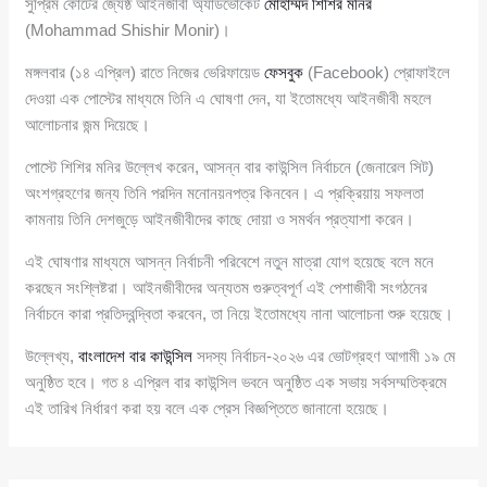
সুপ্রিম কোর্টের জ্যেষ্ঠ আইনজীবী অ্যাডভোকেট
মোহাম্মদ শিশির মনির
(Mohammad Shishir Monir)।
মঙ্গলবার (১৪ এপ্রিল) রাতে নিজের ভেরিফায়েড
ফেসবুক
(Facebook) প্রোফাইলে
দেওয়া এক পোস্টের মাধ্যমে তিনি এ ঘোষণা দেন, যা ইতোমধ্যে আইনজীবী মহলে
আলোচনার জন্ম দিয়েছে।
পোস্টে শিশির মনির উল্লেখ করেন, আসন্ন বার কাউন্সিল নির্বাচনে (জেনারেল সিট)
অংশগ্রহণের জন্য তিনি পরদিন মনোনয়নপত্র কিনবেন। এ প্রক্রিয়ায় সফলতা
কামনায় তিনি দেশজুড়ে আইনজীবীদের কাছে দোয়া ও সমর্থন প্রত্যাশা করেন।
এই ঘোষণার মাধ্যমে আসন্ন নির্বাচনী পরিবেশে নতুন মাত্রা যোগ হয়েছে বলে মনে
করছেন সংশ্লিষ্টরা। আইনজীবীদের অন্যতম গুরুত্বপূর্ণ এই পেশাজীবী সংগঠনের
নির্বাচনে কারা প্রতিদ্বন্দ্বিতা করবেন, তা নিয়ে ইতোমধ্যে নানা আলোচনা শুরু হয়েছে।
উল্লেখ্য,
বাংলাদেশ বার কাউন্সিল
সদস্য নির্বাচন-২০২৬ এর ভোটগ্রহণ আগামী ১৯ মে
অনুষ্ঠিত হবে। গত ৪ এপ্রিল বার কাউন্সিল ভবনে অনুষ্ঠিত এক সভায় সর্বসম্মতিক্রমে
এই তারিখ নির্ধারণ করা হয় বলে এক প্রেস বিজ্ঞপ্তিতে জানানো হয়েছে।