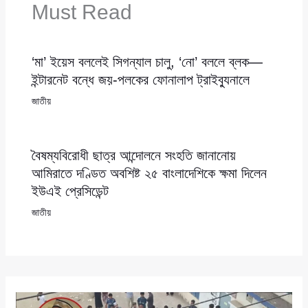
Must Read
‘মা’ ইয়েস বললেই সিগন্যাল চালু, ‘নো’ বললে ব্লক—
ইন্টারনেট বন্ধে জয়-পলকের ফোনালাপ ট্রাইব্যুনালে
জাতীয়
বৈষম্যবিরোধী ছাত্র আন্দোলনে সংহতি জানানোয়
আমিরাতে দণ্ডিত অবশিষ্ট ২৫ বাংলাদেশিকে ক্ষমা দিলেন
ইউএই প্রেসিডেন্ট
জাতীয়