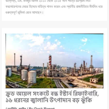
উল্লেখ্য, এম. মনজুর আলম ২০১০ থেকে ২০১৫ সাল পর্যন্ত চট্টগ্রাম সিটি
করপোরেশনের মেয়র হিসেবে দায়িত্ব পালন করেন এবং স্থানীয় রাজনীতিতে দীর্ঘদিন ধরে
গুরুত্বপূর্ণ ভূমিকা রেখে আসছেন।
ক্রুড অয়েল সংকটে বন্ধ ইস্টার্ন রিফাইনারি,
১৬ ধরনের জ্বালানি উৎপাদনে বড় ঝুঁকি
/
অর্থনীতি
,
জাতীয়
/ By
Desk Report