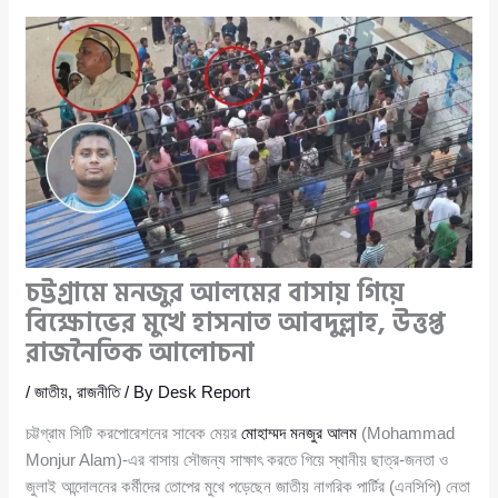
চট্টগ্রামে মনজুর আলমের বাসায় গিয়ে
বিক্ষোভের মুখে হাসনাত আবদুল্লাহ, উত্তপ্ত
রাজনৈতিক আলোচনা
/
জাতীয়
,
রাজনীতি
/ By
Desk Report
চট্টগ্রাম সিটি করপোরেশনের সাবেক মেয়র
মোহাম্মদ মনজুর আলম
(Mohammad
Monjur Alam)-এর বাসায় সৌজন্য সাক্ষাৎ করতে গিয়ে স্থানীয় ছাত্র-জনতা ও
জুলাই আন্দোলনের কর্মীদের তোপের মুখে পড়েছেন জাতীয় নাগরিক পার্টির (এনসিপি) নেতা