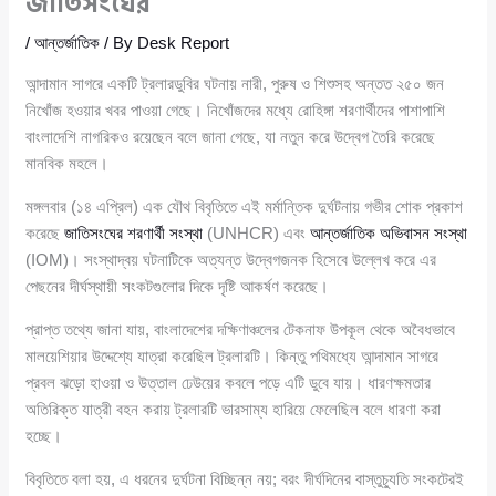
জাতিসংঘের
/
আন্তর্জাতিক
/ By
Desk Report
আন্দামান সাগরে একটি ট্রলারডুবির ঘটনায় নারী, পুরুষ ও শিশুসহ অন্তত ২৫০ জন
নিখোঁজ হওয়ার খবর পাওয়া গেছে। নিখোঁজদের মধ্যে রোহিঙ্গা শরণার্থীদের পাশাপাশি
বাংলাদেশি নাগরিকও রয়েছেন বলে জানা গেছে, যা নতুন করে উদ্বেগ তৈরি করেছে
মানবিক মহলে।
মঙ্গলবার (১৪ এপ্রিল) এক যৌথ বিবৃতিতে এই মর্মান্তিক দুর্ঘটনায় গভীর শোক প্রকাশ
করেছে
জাতিসংঘের শরণার্থী সংস্থা
(UNHCR) এবং
আন্তর্জাতিক অভিবাসন সংস্থা
(IOM)। সংস্থাদ্বয় ঘটনাটিকে অত্যন্ত উদ্বেগজনক হিসেবে উল্লেখ করে এর
পেছনের দীর্ঘস্থায়ী সংকটগুলোর দিকে দৃষ্টি আকর্ষণ করেছে।
প্রাপ্ত তথ্যে জানা যায়, বাংলাদেশের দক্ষিণাঞ্চলের টেকনাফ উপকূল থেকে অবৈধভাবে
মালয়েশিয়ার উদ্দেশ্যে যাত্রা করেছিল ট্রলারটি। কিন্তু পথিমধ্যে আন্দামান সাগরে
প্রবল ঝড়ো হাওয়া ও উত্তাল ঢেউয়ের কবলে পড়ে এটি ডুবে যায়। ধারণক্ষমতার
অতিরিক্ত যাত্রী বহন করায় ট্রলারটি ভারসাম্য হারিয়ে ফেলেছিল বলে ধারণা করা
হচ্ছে।
বিবৃতিতে বলা হয়, এ ধরনের দুর্ঘটনা বিচ্ছিন্ন নয়; বরং দীর্ঘদিনের বাস্তুচ্যুতি সংকটেরই