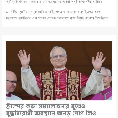
পরিস্থিতি পর্যবেক্ষণ করেছে। তবে বড় ধরনের কোনো অপ্রীতিকর ঘটনা ঘটেনি।
এনসিপির স্থানীয় সমন্বয়কারীদের দাবি, হাসনাত আবদুল্লাহ ব্যক্তিগত কাজে
চট্টগ্রামে এসেছিলেন এবং সাবেক মেয়রের আমন্ত্রণে সাড়া দিয়েই সেখানে গিয়েছিলেন।
ট্রাম্পের কড়া সমালোচনার মুখেও
যুদ্ধবিরোধী অবস্থানে অনড় পোপ লিও