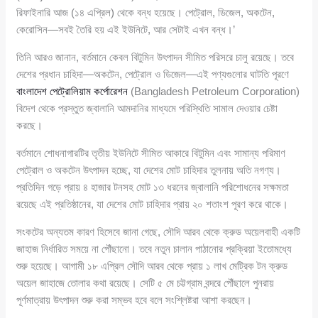
রিফাইনারি আজ (১৪ এপ্রিল) থেকে বন্ধ হয়েছে। পেট্রোল, ডিজেল, অকটেন,
কেরোসিন—সবই তৈরি হয় এই ইউনিটে, আর সেটাই এখন বন্ধ।’
তিনি আরও জানান, বর্তমানে কেবল বিটুমিন উৎপাদন সীমিত পরিসরে চালু রয়েছে। তবে
দেশের প্রধান চাহিদা—অকটেন, পেট্রোল ও ডিজেল—এই পণ্যগুলোর ঘাটতি পূরণে
বাংলাদেশ পেট্রোলিয়াম কর্পোরেশন
(Bangladesh Petroleum Corporation)
বিদেশ থেকে প্রস্তুত জ্বালানি আমদানির মাধ্যমে পরিস্থিতি সামাল দেওয়ার চেষ্টা
করছে।
বর্তমানে শোধনাগারটির তৃতীয় ইউনিটে সীমিত আকারে বিটুমিন এবং সামান্য পরিমাণ
পেট্রোল ও অকটেন উৎপাদন হচ্ছে, যা দেশের মোট চাহিদার তুলনায় অতি নগণ্য।
প্রতিদিন গড়ে প্রায় ৪ হাজার টনসহ মোট ১৩ ধরনের জ্বালানি পরিশোধনের সক্ষমতা
রয়েছে এই প্রতিষ্ঠানের, যা দেশের মোট চাহিদার প্রায় ২০ শতাংশ পূরণ করে থাকে।
সংকটের অন্যতম কারণ হিসেবে জানা গেছে, সৌদি আরব থেকে ক্রুড অয়েলবাহী একটি
জাহাজ নির্ধারিত সময়ে না পৌঁছানো। তবে নতুন চালান পাঠানোর প্রক্রিয়া ইতোমধ্যে
শুরু হয়েছে। আগামী ১৮ এপ্রিল সৌদি আরব থেকে প্রায় ১ লাখ মেট্রিক টন ক্রুড
অয়েল জাহাজে তোলার কথা রয়েছে। সেটি ৫ মে চট্টগ্রাম বন্দরে পৌঁছালে পুনরায়
পূর্ণমাত্রায় উৎপাদন শুরু করা সম্ভব হবে বলে সংশ্লিষ্টরা আশা করছেন।