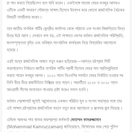
চা পান করতে গিয়েছিলেন বলে দাবি করেন। একইসঙ্গে সাবেক মেয়র মনজুর আলমও
এটিকে একটি সাধারণ সৌজন্য সাক্ষাৎ হিসেবে উল্লেখ করে কোনো রাজনৈতিক বৈঠকের
বিষয়টি অস্বীকার করেন।
তবে জাতীয় নাগরিক পার্টির কেন্দ্রীয় কার্যালয় থেকে পাঠানো এক সংবাদ বিজ্ঞপ্তিতে ভিন্ন
চিত্র উঠে আসে। সেখানে বলা হয়, এই সাক্ষাতে দেশের বর্তমান রাজনৈতিক পরিস্থিতি,
জনসম্পৃক্ততা বৃদ্ধি এবং ভবিষ্যৎ সাংগঠনিক কার্যক্রম নিয়ে বিস্তারিত আলোচনা
হয়েছে।
এরই মধ্যে রাজনৈতিক অঙ্গনে নতুন গুঞ্জন ছড়িয়েছে—আসন্ন চট্টগ্রাম সিটি
করপোরেশন নির্বাচনে জাতীয় নাগরিক পার্টির প্রার্থী হিসেবে মেয়র পদে প্রতিদ্বন্দ্বিতা
করতে পারেন মনজুর আলম। ২০১০ সালে বিএনপির সমর্থনে মেয়র নির্বাচিত হওয়ার পর
তিনি ধীরে ধীরে রাজনীতিতে নিষ্ক্রিয় হয়ে পড়েন। পরবর্তীতে ২০১৮ ও ২০২০ সালে
আওয়ামী লীগের মনোনয়ন পাওয়ার চেষ্টা করেও সফল হননি।
বর্তমান প্রেক্ষাপটে জুলাই আন্দোলনের একজন পরিচিত মুখ ও সংসদ সদস্যের সঙ্গে তার
এই সাক্ষাৎ চট্টগ্রামের রাজনৈতিক মহলে নতুন করে আলোচনা ও জল্পনার জন্ম দিয়েছে।
এদিকে আকবর শাহ থানার ভারপ্রাপ্ত কর্মকর্তা
মোহাম্মদ কামরুজ্জামান
(Mohammad Kamruzzaman) জানিয়েছেন, বিক্ষোভের খবর পেয়ে পুলিশ