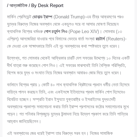
/
আন্তর্জাতিক
/ By
Desk Report
মার্কিন প্রেসিডেন্ট
ডোনাল্ড ট্রাম্প
(Donald Trump)-এর তীব্র আক্রমণের পরও
যুদ্ধের বিরুদ্ধে নিজের অবস্থান থেকে একচুলও সরে না আসার ঘোষণা দিয়েছেন
ক্যাথলিক বিশ্বের ধর্মগুরু
পোপ চতুর্দশ লিও
(Pope Leo XIV)। সোমবার (১৩
এপ্রিল) আলজেরিয়া যাওয়ার পথে বিমানের ভেতরে বার্তা সংস্থা
রয়টার্স
(Reuters)-
কে দেওয়া এক সাক্ষাৎকারে তিনি এই দৃঢ় অবস্থানের কথা স্পষ্টভাবে তুলে ধরেন।
উল্লেখ্য, গত সোমবার থেকেই আফ্রিকার চারটি দেশ সফরের উদ্দেশ্যে ১০ দিনের একটি
দীর্ঘ যাত্রা শুরু করেছেন পোপ লিও। এই সফরের মাঝপথেই তিনি বৈশ্বিক পরিস্থিতি,
বিশেষ করে যুদ্ধ ও সংঘাত নিয়ে নিজের অবস্থান আবারও জোর দিয়ে তুলে ধরেন।
বর্তমানে বিশ্বের প্রায় ১ কোটি ৪০ লাখ ক্যাথলিক খ্রিষ্টানের প্রধান ধর্মীয় নেতা হিসেবে
দায়িত্ব পালন করছেন তিনি, এবং একইসঙ্গে ইতিহাসের প্রথম মার্কিন পোপ হিসেবেও
বিবেচিত হচ্ছেন। সম্প্রতি ইরান ইস্যুতে যুক্তরাষ্ট্র ও ইসরাইলের যুদ্ধংদেহী
অবস্থানের প্রকাশ্য সমালোচনা করায় তিনি ট্রাম্প প্রশাসনের কঠোর সমালোচনার মুখে
পড়েন। গত শনিবার বিশ্বজুড়ে যুদ্ধের উন্মাদনা নিয়ে উদ্বেগ প্রকাশ করে তিনি শান্তির
আহ্বান জানিয়েছিলেন।
এই অবস্থানের জের ধরেই ট্রাম্প তার বিরুদ্ধে সরব হন। নিজের সামাজিক