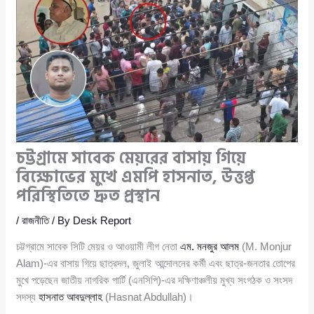
চট্টগ্রামে সাবেক মেয়রের বাসায় গিয়ে
বিক্ষোভের মুখে এমপি হাসনাত, উত্তপ্ত
পরিস্থিতিতে দ্রুত প্রস্থান
/
রাজনীতি
/ By
Desk Report
চট্টগ্রামে সাবেক সিটি মেয়র ও আওয়ামী লীগ নেতা
এম. মনজুর আলম
(M. Monjur
Alam)-এর বাসায় গিয়ে ছাত্রদল, জুলাই আন্দোলনের কর্মী এবং ছাত্র-জনতার তোপের
মুখে পড়েছেন জাতীয় নাগরিক পার্টি (এনসিপি)-এর দক্ষিণাঞ্চলীয় মুখ্য সংগঠক ও সংসদ
সদস্য
হাসনাত আবদুল্লাহ
(Hasnat Abdullah)।