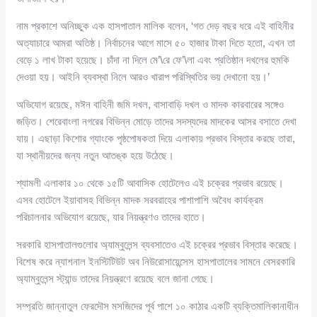
নাম প্রকাশে অনিচ্ছুক এক হাসপাতাল মালিক বলেন, ‘গত দেড় বছর ধরে এই বাহিনীর
অত্যাচারে আমরা অতিষ্ঠ। নির্বাচনের আগে মাসে ৫০ হাজার টাকা দিতে হতো, এখন তা
বেড়ে ১ লাখ টাকা হয়েছে। চাঁদা না দিলে মে’\রে ফে’\লা এবং প্রতিষ্ঠান দখলের হুমকি
দেওয়া হয়। আইনি ব্যবস্থা নিলে আরও খারাপ পরিস্থিতির ভয় দেখানো হয়।’
অভিযোগ রয়েছে, মঈন বাহিনী জমি দখল, বাসাবাড়ি দখল ও মাদক কারবারের সঙ্গেও
জড়িত। শেরেবাংলা নগরের বিভিন্ন মোড়ে তাদের সদস্যদের মাদকের আসর বসাতে দেখা
যায়। এছাড়া কিশোর গ্যাংকে পৃষ্ঠপোষকতা দিয়ে এলাকায় প্রভাব বিস্তার করছে তারা,
যা স্থানীয়দের জন্য নতুন আতঙ্ক হয়ে উঠেছে।
শ্যামলী এলাকার ১০ থেকে ১৫টি আবাসিক হোটেলেও এই চক্রের প্রভাব রয়েছে।
এসব হোটেলে ইয়াবাসহ বিভিন্ন মাদক সরবরাহের পাশাপাশি অবৈধ কার্যক্রম
পরিচালনার অভিযোগ রয়েছে, যার নিয়ন্ত্রণও তাদের হাতে।
সরকারি হাসপাতালগুলোর অ্যাম্বুলেন্স ব্যবসাতেও এই চক্রের প্রভাব বিস্তার করেছে।
বিশেষ করে ন্যাশনাল ইনস্টিটিউট অব নিউরোসায়েন্সেস হাসপাতালের সামনে বেসরকারি
অ্যাম্বুলেন্স স্ট্যান্ড তাদের নিয়ন্ত্রণে রয়েছে বলে জানা গেছে।
সম্প্রতি জান্নাতুল ফেরদৌস মসজিদের পূর্ব পাশে ১০ কাঠার একটি ব্যক্তিমালিকানাধীন