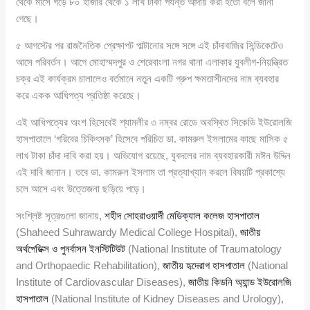
থেকে মাসে গড়ে ৮০ হাজার থেকে ১ লাখ টাকা পর্যন্ত আদায় করা হতো বলে জানা
গেছে।
৫ আগস্টের পর রাজনৈতিক প্রেক্ষাপট পাল্টানোর সঙ্গে সঙ্গে এই চাঁদাবাজির সিন্ডিকেটেও
আসে পরিবর্তন। আগে মোহাম্মদপুর ও শেরেবাংলা নগর থানা এলাকার যুবলীগ-নিয়ন্ত্রিত
চক্র এই কার্যক্রম চালালেও বর্তমানে নতুন একটি গ্রুপ ক্ষমতাসীনদের নাম ব্যবহার
করে একক আধিপত্য প্রতিষ্ঠা করেছে।
এই আধিপত্যের অংশ হিসেবেই শ্যামলীর ৩ নম্বর রোডে অবস্থিত সিকেডি ইউরোলজি
হাসপাতালে ‘গরিবের চিকিৎসক’ হিসেবে পরিচিত ডা. কামরুল ইসলামের কাছে মাসিক ৫
লাখ টাকা চাঁদা দাবি করা হয়। অভিযোগ রয়েছে, যুবদলের নাম ব্যবহারকারী মঈন উদ্দিন
এই দাবি জানান। তবে ডা. কামরুল ইসলাম তা প্রত্যাখ্যান করলে বিষয়টি প্রকাশ্যে
চলে আসে এবং উত্তেজনা ছড়িয়ে পড়ে।
সংশ্লিষ্ট সূত্রগুলো জানায়,
শহীদ সোহরাওয়ার্দী মেডিক্যাল কলেজ হাসপাতাল
(Shaheed Suhrawardy Medical College Hospital),
জাতীয়
অর্থপেডিক্স ও পুনর্বাসন ইনস্টিটিউট
(National Institute of Traumatology
and Orthopaedic Rehabilitation),
জাতীয় হৃদেরাগ হাসপাতাল
(National
Institute of Cardiovascular Diseases),
জাতীয় কিডনি অ্যান্ড ইউরোলজি
হাসপাতাল
(National Institute of Kidney Diseases and Urology),