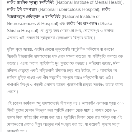
জাতীয় মানসিক স্বাস্থ্য ইনস্টিটিউট
(National Institute of Mental Health),
জাতীয় টিবি হাসপাতাল
(National Tuberculosis Hospital),
জাতীয়
নিউরোসায়েন্স মেডিক্যাল ও ইনস্টিটিউট
(National Institute of
Neurosciences & Hospital) এবং
জাতীয় শিশু হাসপাতাল
(Dhaka
Shishu Hospital)-কে কেন্দ্র করে শেরেবাংলা নগর, মোহাম্মদপুর ও আদাবর
এলাকায় এই বেসরকারি স্বাস্থ্যসেবা কেন্দ্রগুলোর বিস্তার ঘটেছে।
পুলিশ সূত্র জানায়, এতদিন কোনো ভুক্তভোগী আনুষ্ঠানিক অভিযোগ না করলেও
সিকেডি ইউরোলজি হাসপাতালের পক্ষ থেকে মামলা দায়েরের পর পরিস্থিতি বদলাতে শুরু
করেছে। এরপর অনেক প্রতিষ্ঠানই মুখ খুলতে শুরু করেছে। অভিযোগ রয়েছে, মঈন
উদ্দিনের নেতৃত্বে একটি শক্তিশালী চাঁদাবাজ চক্র গড়ে উঠেছে, যা ৫ আগস্টের পর
জামিনে মুক্তি পাওয়া এক শীর্ষ সন্ত্রাসীর আশ্রয়ে আরও শক্তিশালী হয়ে ওঠে।
পাশাপাশি মিরপুর ও পল্লবী এলাকার আরেক প্রভাবশালী চক্রের সমর্থনও রয়েছে তাদের
পেছনে।
এই চক্রের কার্যক্রম শুধু হাসপাতালেই সীমাবদ্ধ নয়। আগারগাঁও এলাকায় প্রায় ৩০০
স্ট্রিট ফুডের দোকান নিয়ন্ত্রণ করে প্রতিটি দোকান থেকে মাসে ৫ হাজার থেকে ২০
হাজার টাকা পর্যন্ত চাঁদা আদায় করা হয়। প্রতিদিন বিকাল থেকে রাত পর্যন্ত বসা এই
দোকানগুলো থেকেও বিপুল অঙ্কের অর্থ সংগ্রহ করা হয়, যা কয়েকটি গ্রুপের মধ্যে
ভাগাভাগি হয়।