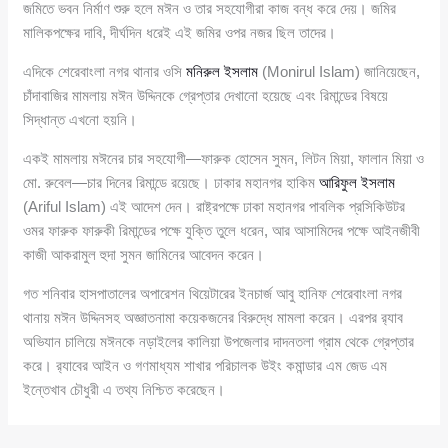
জমিতে ভবন নির্মাণ শুরু হলে মঈন ও তার সহযোগীরা কাজ বন্ধ করে দেয়। জমির
মালিকপক্ষের দাবি, দীর্ঘদিন ধরেই এই জমির ওপর নজর ছিল তাদের।
এদিকে শেরেবাংলা নগর থানার ওসি
মনিরুল ইসলাম
(Monirul Islam) জানিয়েছেন,
চাঁদাবাজির মামলায় মঈন উদ্দিনকে গ্রেপ্তার দেখানো হয়েছে এবং রিমান্ডের বিষয়ে
সিদ্ধান্ত এখনো হয়নি।
একই মামলায় মঈনের চার সহযোগী—ফারুক হোসেন সুমন, লিটন মিয়া, ফালান মিয়া ও
মো. রুবেল—চার দিনের রিমান্ডে রয়েছে। ঢাকার মহানগর হাকিম
আরিফুল ইসলাম
(Ariful Islam) এই আদেশ দেন। রাষ্ট্রপক্ষে ঢাকা মহানগর পাবলিক প্রসিকিউটর
ওমর ফারুক ফারুকী রিমান্ডের পক্ষে যুক্তি তুলে ধরেন, আর আসামিদের পক্ষে আইনজীবী
কাজী আকরামুল হুদা সুমন জামিনের আবেদন করেন।
গত শনিবার হাসপাতালের অপারেশন থিয়েটারের ইনচার্জ আবু হানিফ শেরেবাংলা নগর
থানায় মঈন উদ্দিনসহ অজ্ঞাতনামা কয়েকজনের বিরুদ্ধে মামলা করেন। এরপর র‍্যাব
অভিযান চালিয়ে মঈনকে নড়াইলের কালিয়া উপজেলার দাদনতলা গ্রাম থেকে গ্রেপ্তার
করে। র‍্যাবের আইন ও গণমাধ্যম শাখার পরিচালক উইং কমান্ডার এম জেড এম
ইন্তেখাব চৌধুরী এ তথ্য নিশ্চিত করেছেন।