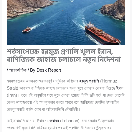
শর্তসাপেক্ষে হরমুজ প্রণালি খুলল ইরান,
বাণিজ্যিক জাহাজ চলাচলে নতুন নির্দেশনা
/
আন্তর্জাতিক
/ By
Desk Report
মধ্যপ্রাচ্যের অত্যন্ত গুরুত্বপূর্ণ সামুদ্রিক করিডোর
হরমুজ প্রণালি
(Hormuz
Strait) আবারও বাণিজ্যিক জাহাজ চলাচলের জন্য খুলে দেওয়ার ঘোষণা দিয়েছে
ইরান
(Iran)। তবে এই অনুমতির সঙ্গে জুড়ে দেওয়া হয়েছে নির্দিষ্ট দুটি শর্ত, যা মেনে চললেই
কেবল জাহাজগুলো এই পথ ব্যবহার করতে পারবে বলে জানিয়েছে দেশটির ইসলামিক
রেভল্যুশনারি গার্ডস কোর বা আইআরজিসি নৌবাহিনী।
আইআরজিসি জানায়, ইরান ও
লেবানন
(Lebanon) ঘিরে চলমান উত্তেজনার
প্রেক্ষাপটে যুদ্ধবিরতি কার্যকর হওয়ার পর এই প্রণালি সীমিতভাবে উন্মুক্ত করা