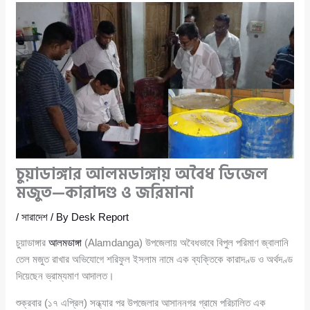
চুয়াডাঙ্গার আলমডাঙ্গায় অবৈধ ডিজেল
মজুত—কারাদণ্ড ও জরিমানা
/
সারাদেশ
/ By
Desk Report
চুয়াডাঙ্গার
আলমডাঙ্গা
(Alamdanga) উপজেলায় অবৈধভাবে বিপুল পরিমাণ জ্বালানি
তেল মজুত রাখার অভিযোগে শরিফুল ইসলাম নামে এক ব্যক্তিকে কারাদণ্ড ও অর্থদণ্ড
দিয়েছেন ভ্রাম্যমাণ আদালত।
শুক্রবার (১৭ এপ্রিল) সন্ধ্যার পর উপজেলার আসাননগর গ্রামে পরিচালিত এক