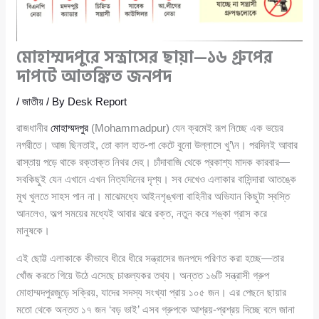
মোহাম্মদপুরে সন্ত্রাসের ছায়া—১৬ গ্রুপের
দাপটে আতঙ্কিত জনপদ
/
জাতীয়
/ By
Desk Report
রাজধানীর
মোহাম্মদপুর
(Mohammadpur) যেন ক্রমেই রূপ নিচ্ছে এক ভয়ের
নগরীতে। আজ ছিনতাই, তো কাল হাত-পা কেটে বুনো উল্লাসে খু’\ন। পরদিনই আবার
রাস্তায় পড়ে থাকে রক্তাক্ত নিথর দেহ। চাঁদাবাজি থেকে প্রকাশ্য মাদক কারবার—
সবকিছুই যেন এখানে এখন নিত্যদিনের দৃশ্য। সব দেখেও এলাকার বাসিন্দারা আতঙ্কে
মুখ খুলতে সাহস পান না। মাঝেমধ্যে আইনশৃঙ্খলা বাহিনীর অভিযান কিছুটা স্বস্তি
আনলেও, অল্প সময়ের মধ্যেই আবার ঝরে রক্ত, নতুন করে শঙ্কা গ্রাস করে
মানুষকে।
এই ছোট্ট এলাকাকে কীভাবে ধীরে ধীরে সন্ত্রাসের জনপদে পরিণত করা হচ্ছে—তার
খোঁজ করতে গিয়ে উঠে এসেছে চাঞ্চল্যকর তথ্য। অন্তত ১৬টি সন্ত্রাসী গ্রুপ
মোহাম্মদপুরজুড়ে সক্রিয়, যাদের সদস্য সংখ্যা প্রায় ১০৫ জন। এর পেছনে ছায়ার
মতো থেকে অন্তত ১৭ জন ‘বড় ভাই’ এসব গ্রুপকে আশ্রয়-প্রশ্রয় দিচ্ছে বলে জানা