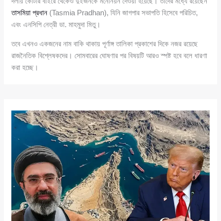
দলীয় কোটার বাইরে থেকেও দুইজনকে মনোনয়ন দেওয়া হয়েছে। তাদের মধ্যে রয়েছেন
তাসমিয়া প্রধান
(Tasmia Pradhan), যিনি জাগপার সভাপতি হিসেবে পরিচিত,
এবং এনসিপি নেত্রী ডা. মাহমুদা মিতু।
তবে এখনও একজনের নাম বাকি থাকায় পূর্ণাঙ্গ তালিকা প্রকাশের দিকে নজর রয়েছে
রাজনৈতিক বিশ্লেষকদের। সোমবারের ঘোষণার পর বিষয়টি আরও স্পষ্ট হবে বলে ধারণা
করা হচ্ছে।