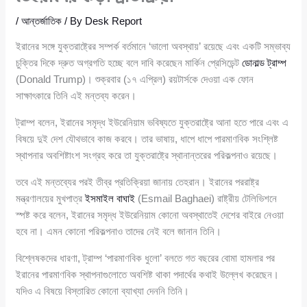
/
আন্তর্জাতিক
/ By
Desk Report
ইরানের সঙ্গে যুক্তরাষ্ট্রের সম্পর্ক বর্তমানে ‘ভালো অবস্থায়’ রয়েছে এবং একটি সম্ভাব্য
চুক্তির দিকে দ্রুত অগ্রগতি হচ্ছে বলে দাবি করেছেন মার্কিন প্রেসিডেন্ট
ডোনাল্ড ট্রাম্প
(Donald Trump)। শুক্রবার (১৭ এপ্রিল) রয়টার্সকে দেওয়া এক ফোন
সাক্ষাৎকারে তিনি এই মন্তব্য করেন।
ট্রাম্প বলেন, ইরানের সমৃদ্ধ ইউরেনিয়াম ভবিষ্যতে যুক্তরাষ্ট্রে আনা হতে পারে এবং এ
বিষয়ে দুই দেশ যৌথভাবে কাজ করবে। তার ভাষায়, ধাপে ধাপে পারমাণবিক সংশ্লিষ্ট
স্থাপনার অবশিষ্টাংশ সংগ্রহ করে তা যুক্তরাষ্ট্রে স্থানান্তরের পরিকল্পনাও রয়েছে।
তবে এই মন্তব্যের পরই তীব্র প্রতিক্রিয়া জানায় তেহরান। ইরানের পররাষ্ট্র
মন্ত্রণালয়ের মুখপাত্র
ইসমাইল বাঘাই
(Esmail Baghaei) রাষ্ট্রীয় টেলিভিশনে
স্পষ্ট করে বলেন, ইরানের সমৃদ্ধ ইউরেনিয়াম কোনো অবস্থাতেই দেশের বাইরে নেওয়া
হবে না। এমন কোনো পরিকল্পনাও তাদের নেই বলে জানান তিনি।
বিশ্লেষকদের ধারণা, ট্রাম্প ‘পারমাণবিক ধুলো’ বলতে গত বছরের বোমা হামলার পর
ইরানের পারমাণবিক স্থাপনাগুলোতে অবশিষ্ট থাকা পদার্থের কথাই উল্লেখ করেছেন।
যদিও এ বিষয়ে বিস্তারিত কোনো ব্যাখ্যা দেননি তিনি।