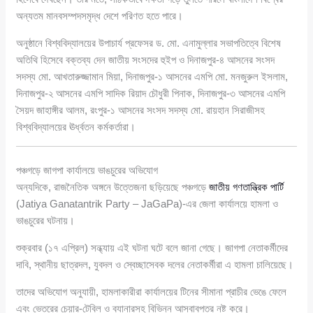
অন্যতম মানবসম্পদসমৃদ্ধ দেশে পরিণত হতে পারে।
অনুষ্ঠানে বিশ্ববিদ্যালয়ের উপাচার্য প্রফেসর ড. মো. এনামুল্লার সভাপতিত্বে বিশেষ
অতিথি হিসেবে বক্তব্য দেন জাতীয় সংসদের হুইপ ও দিনাজপুর-৪ আসনের সংসদ
সদস্য মো. আখতারুজ্জামান মিয়া, দিনাজপুর-১ আসনের এমপি মো. মনজুরুল ইসলাম,
দিনাজপুর-২ আসনের এমপি সাদিক রিয়াদ চৌধুরী পিনাক, দিনাজপুর-৩ আসনের এমপি
সৈয়দ জাহাঙ্গীর আলম, রংপুর-১ আসনের সংসদ সদস্য মো. রায়হান সিরাজীসহ
বিশ্ববিদ্যালয়ের ঊর্ধ্বতন কর্মকর্তারা।
পঞ্চগড়ে জাগপা কার্যালয়ে ভাঙচুরের অভিযোগ
অন্যদিকে, রাজনৈতিক অঙ্গনে উত্তেজনা ছড়িয়েছে পঞ্চগড়ে
জাতীয় গণতান্ত্রিক পার্টি
(Jatiya Ganatantrik Party – JaGaPa)-এর জেলা কার্যালয়ে হামলা ও
ভাঙচুরের ঘটনায়।
শুক্রবার (১৭ এপ্রিল) সন্ধ্যায় এই ঘটনা ঘটে বলে জানা গেছে। জাগপা নেতাকর্মীদের
দাবি, স্থানীয় ছাত্রদল, যুবদল ও স্বেচ্ছাসেবক দলের নেতাকর্মীরা এ হামলা চালিয়েছে।
তাদের অভিযোগ অনুযায়ী, হামলাকারীরা কার্যালয়ের টিনের সীমানা প্রাচীর ভেঙে ফেলে
এবং ভেতরের চেয়ার-টেবিল ও ব্যানারসহ বিভিন্ন আসবাবপত্র নষ্ট করে।