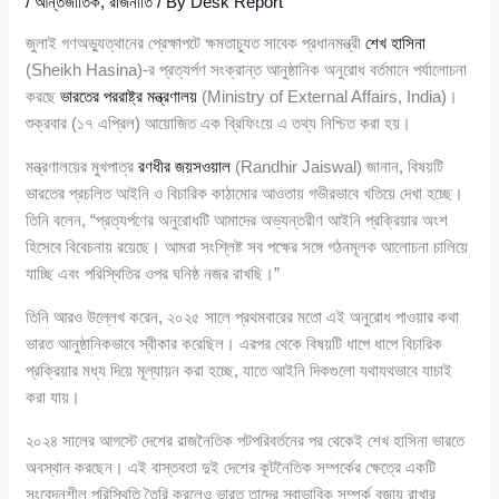
/
আন্তর্জাতিক
,
রাজনীতি
/ By
Desk Report
জুলাই গণঅভ্যুত্থানের প্রেক্ষাপটে ক্ষমতাচ্যুত সাবেক প্রধানমন্ত্রী
শেখ হাসিনা
(Sheikh Hasina)-র প্রত্যর্পণ সংক্রান্ত আনুষ্ঠানিক অনুরোধ বর্তমানে পর্যালোচনা
করছে
ভারতের পররাষ্ট্র মন্ত্রণালয়
(Ministry of External Affairs, India)।
শুক্রবার (১৭ এপ্রিল) আয়োজিত এক ব্রিফিংয়ে এ তথ্য নিশ্চিত করা হয়।
মন্ত্রণালয়ের মুখপাত্র
রণধীর জয়সওয়াল
(Randhir Jaiswal) জানান, বিষয়টি
ভারতের প্রচলিত আইনি ও বিচারিক কাঠামোর আওতায় গভীরভাবে খতিয়ে দেখা হচ্ছে।
তিনি বলেন, “প্রত্যর্পণের অনুরোধটি আমাদের অভ্যন্তরীণ আইনি প্রক্রিয়ার অংশ
হিসেবে বিবেচনায় রয়েছে। আমরা সংশ্লিষ্ট সব পক্ষের সঙ্গে গঠনমূলক আলোচনা চালিয়ে
যাচ্ছি এবং পরিস্থিতির ওপর ঘনিষ্ঠ নজর রাখছি।”
তিনি আরও উল্লেখ করেন, ২০২৫ সালে প্রথমবারের মতো এই অনুরোধ পাওয়ার কথা
ভারত আনুষ্ঠানিকভাবে স্বীকার করেছিল। এরপর থেকে বিষয়টি ধাপে ধাপে বিচারিক
প্রক্রিয়ার মধ্য দিয়ে মূল্যায়ন করা হচ্ছে, যাতে আইনি দিকগুলো যথাযথভাবে যাচাই
করা যায়।
২০২৪ সালের আগস্টে দেশের রাজনৈতিক পটপরিবর্তনের পর থেকেই শেখ হাসিনা ভারতে
অবস্থান করছেন। এই বাস্তবতা দুই দেশের কূটনৈতিক সম্পর্কের ক্ষেত্রে একটি
সংবেদনশীল পরিস্থিতি তৈরি করলেও ভারত তাদের স্বাভাবিক সম্পর্ক বজায় রাখার