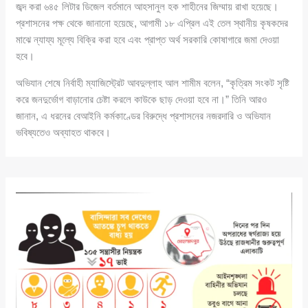
জব্দ করা ৬৪৫ লিটার ডিজেল বর্তমানে আহসানুল হক শাহীনের জিম্মায় রাখা হয়েছে।
প্রশাসনের পক্ষ থেকে জানানো হয়েছে, আগামী ১৮ এপ্রিল এই তেল স্থানীয় কৃষকদের
মাঝে ন্যায্য মূল্যে বিক্রি করা হবে এবং প্রাপ্ত অর্থ সরকারি কোষাগারে জমা দেওয়া
হবে।
অভিযান শেষে নির্বাহী ম্যাজিস্ট্রেট আবদুল্লাহ আল শামীম বলেন, “কৃত্রিম সংকট সৃষ্টি
করে জনদুর্ভোগ বাড়ানোর চেষ্টা করলে কাউকে ছাড় দেওয়া হবে না।” তিনি আরও
জানান, এ ধরনের বেআইনি কর্মকাণ্ডের বিরুদ্ধে প্রশাসনের নজরদারি ও অভিযান
ভবিষ্যতেও অব্যাহত থাকবে।