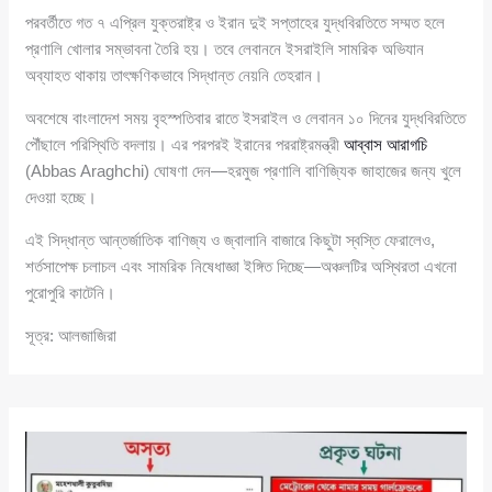
পরবর্তীতে গত ৭ এপ্রিল যুক্তরাষ্ট্র ও ইরান দুই সপ্তাহের যুদ্ধবিরতিতে সম্মত হলে
প্রণালি খোলার সম্ভাবনা তৈরি হয়। তবে লেবাননে ইসরাইলি সামরিক অভিযান
অব্যাহত থাকায় তাৎক্ষণিকভাবে সিদ্ধান্ত নেয়নি তেহরান।
অবশেষে বাংলাদেশ সময় বৃহস্পতিবার রাতে ইসরাইল ও লেবানন ১০ দিনের যুদ্ধবিরতিতে
পৌঁছালে পরিস্থিতি বদলায়। এর পরপরই ইরানের পররাষ্ট্রমন্ত্রী
আব্বাস আরাগচি
(Abbas Araghchi) ঘোষণা দেন—হরমুজ প্রণালি বাণিজ্যিক জাহাজের জন্য খুলে
দেওয়া হচ্ছে।
এই সিদ্ধান্ত আন্তর্জাতিক বাণিজ্য ও জ্বালানি বাজারে কিছুটা স্বস্তি ফেরালেও,
শর্তসাপেক্ষ চলাচল এবং সামরিক নিষেধাজ্ঞা ইঙ্গিত দিচ্ছে—অঞ্চলটির অস্থিরতা এখনো
পুরোপুরি কাটেনি।
সূত্র: আলজাজিরা