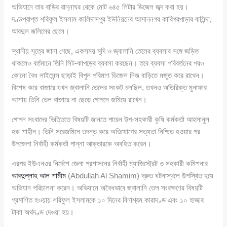
অভিযানে তার বাড়ির রান্নাঘর থেকে মোট ৬৪৫ লিটার ডিজেল জব্দ করা হয়।
দণ্ডপ্রাপ্ত শরিফুল ইসলাম কালিদাসপুর ইউনিয়নের আসাননগর কারিগরপাড়ার বাসিন্দা,
আবদুল জলিলের ছেলে।
স্থানীয় সূত্রে জানা গেছে, একসময় মুদি ও জ্বালানি তেলের ব্যবসার সঙ্গে জড়িত
থাকলেও বর্তমানে তিনি সিট-কাপড়ের ব্যবসা করছেন। তবে ব্যবসা পরিবর্তনের পরও
কোনো বৈধ লাইসেন্স ছাড়াই বিপুল পরিমাণ ডিজেল নিজ বাড়িতে মজুত করে রাখেন।
বিশেষ করে বাজারে যখন জ্বালানি তেলের সংকট চলছিল, তখনও অতিরিক্ত মুনাফার
আশায় তিনি তেল বাজারে না ছেড়ে গোপনে জমিয়ে রাখেন।
গোপন সংবাদের ভিত্তিতে বিষয়টি জানতে পারেন উপ-সহকারী কৃষি কর্মকর্তা আহসানুল
হক শাহীন। তিনি সরেজমিনে তদন্ত করে অভিযোগের সত্যতা নিশ্চিত হওয়ার পর
উপজেলা নির্বাহী কর্মকর্তা পান্না আক্তারকে অবহিত করেন।
এরপর ইউএনওর নির্দেশে জেলা প্রশাসনের নির্বাহী ম্যাজিস্ট্রেট ও সহকারী কমিশনার
আবদুল্লাহ আল শামীম
(Abdullah Al Shamim) দ্রুত ঘটনাস্থলে উপস্থিত হয়ে
অভিযান পরিচালনা করেন। অভিযানে অবৈধভাবে জ্বালানি তেল সংরক্ষণের বিষয়টি
প্রমাণিত হওয়ায় শরিফুল ইসলামকে ১০ দিনের বিনাশ্রম কারাদণ্ড এবং ১০ হাজার
টাকা অর্থদণ্ড দেওয়া হয়।