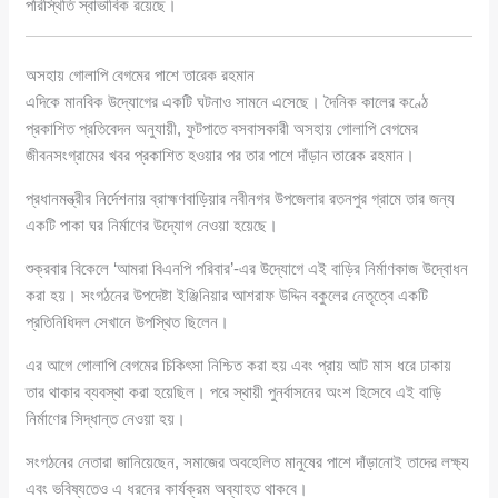
পরিস্থিতি স্বাভাবিক রয়েছে।
অসহায় গোলাপি বেগমের পাশে তারেক রহমান
এদিকে মানবিক উদ্যোগের একটি ঘটনাও সামনে এসেছে। দৈনিক কালের কণ্ঠে
প্রকাশিত প্রতিবেদন অনুযায়ী, ফুটপাতে বসবাসকারী অসহায় গোলাপি বেগমের
জীবনসংগ্রামের খবর প্রকাশিত হওয়ার পর তার পাশে দাঁড়ান তারেক রহমান।
প্রধানমন্ত্রীর নির্দেশনায় ব্রাহ্মণবাড়িয়ার নবীনগর উপজেলার রতনপুর গ্রামে তার জন্য
একটি পাকা ঘর নির্মাণের উদ্যোগ নেওয়া হয়েছে।
শুক্রবার বিকেলে ‘আমরা বিএনপি পরিবার’-এর উদ্যোগে এই বাড়ির নির্মাণকাজ উদ্বোধন
করা হয়। সংগঠনের উপদেষ্টা ইঞ্জিনিয়ার আশরাফ উদ্দিন বকুলের নেতৃত্বে একটি
প্রতিনিধিদল সেখানে উপস্থিত ছিলেন।
এর আগে গোলাপি বেগমের চিকিৎসা নিশ্চিত করা হয় এবং প্রায় আট মাস ধরে ঢাকায়
তার থাকার ব্যবস্থা করা হয়েছিল। পরে স্থায়ী পুনর্বাসনের অংশ হিসেবে এই বাড়ি
নির্মাণের সিদ্ধান্ত নেওয়া হয়।
সংগঠনের নেতারা জানিয়েছেন, সমাজের অবহেলিত মানুষের পাশে দাঁড়ানোই তাদের লক্ষ্য
এবং ভবিষ্যতেও এ ধরনের কার্যক্রম অব্যাহত থাকবে।