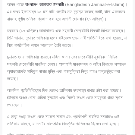
আসন পাচ্ছে
বাংলাদেশ জামায়াত ইসলামী
(Bangladesh Jamaat-e-Islami)।
এর মধ্যে ইতোমধ্যে ১০ জন নারী নেত্রীর নাম চূড়ান্ত করেছে দলটি, বাকি একজনের
নামসহ পূর্ণাঙ্গ তালিকা প্রকাশ করা হবে আগামী সোমবার (২০ এপ্রিল)।
শুক্রবার (১৭ এপ্রিল) জামায়াতের এক সহকারী সেক্রেটারি বিষয়টি নিশ্চিত করেছেন।
তিনি জানান, চূড়ান্ত তালিকায় দলের বাইরেরও দুজন নারী প্রতিনিধিকে রাখা হয়েছে, যা
নিয়ে রাজনৈতিক অঙ্গনে আলোচনা তৈরি হয়েছে।
চূড়ান্ত হওয়া তালিকায় রয়েছেন মহিলা জামায়াতের সেক্রেটারি নুরুন্নিসা সিদ্দিকা,
সহকারী সেক্রেটারি মারজিয়া বেগম। পাশাপাশি মানবসম্পদ ও আইন বিভাগের সম্পাদক
অ্যাডভোকেট সাবিকুন নাহার মুন্নি এবং নাজমুন্নিছা নিলুর নামও অন্তর্ভুক্ত করা
হয়েছে।
আঞ্চলিক প্রতিনিধিত্বের দিক থেকেও তালিকায় ভারসাম্য রাখার চেষ্টা করা হয়েছে।
চট্টগ্রাম অঞ্চল থেকে মেরিনা সুলতানা এবং সিলেট অঞ্চল থেকে মাহফুজা খানম স্থান
পেয়েছেন।
এ ছাড়া বগুড়া অঞ্চল থেকে সাজেদা সামাদ এবং প্রকৌশলী মারদিয়া মমতাজও এই
তালিকায় আছেন, যা দলটির সাংগঠনিক বিস্তৃতির প্রতিফলন হিসেবে দেখা হচ্ছে।