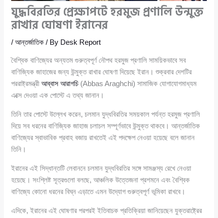
যুদ্ধবিরতির প্রেক্ষাপটে হরমুজ প্রণালি উন্মুক্ত
রাখার ঘোষণা ইরানের
/
আন্তর্জাতিক
/ By
Desk Report
বৈশ্বিক বাণিজ্যের অন্যতম গুরুত্বপূর্ণ নৌপথ হরমুজ প্রণালি সাময়িকভাবে সব
বাণিজ্যিক জাহাজের জন্য উন্মুক্ত রাখার ঘোষণা দিয়েছে ইরান। শুক্রবার দেশটির
পররাষ্ট্রমন্ত্রী
আব্বাস আরাগচি
(Abbas Araghchi) সামাজিক যোগাযোগমাধ্যম
এক্সে দেওয়া এক পোস্টে এ তথ্য জানান।
তিনি তার পোস্টে উল্লেখ করেন, চলমান যুদ্ধবিরতির সময়কাল পর্যন্ত হরমুজ প্রণালি
দিয়ে সব ধরনের বাণিজ্যিক জাহাজ চলাচল সম্পূর্ণভাবে উন্মুক্ত থাকবে। আন্তর্জাতিক
বাণিজ্যের স্বাভাবিক প্রবাহ বজায় রাখতেই এই পদক্ষেপ নেওয়া হয়েছে বলে জানান
তিনি।
ইরানের এই সিদ্ধান্তটি লেবাননে চলমান যুদ্ধবিরতির সঙ্গে সামঞ্জস্য রেখে নেওয়া
হয়েছে। সংশ্লিষ্ট সূত্রগুলো বলছে, আঞ্চলিক উত্তেজনা প্রশমনে এবং বৈশ্বিক
বাণিজ্যে কোনো ধরনের বিঘ্ন এড়াতে এমন উদ্যোগ গুরুত্বপূর্ণ ভূমিকা রাখবে।
এদিকে, ইরানের এই ঘোষণার পরপরই ইতিবাচক প্রতিক্রিয়া জানিয়েছেন যুক্তরাষ্ট্রের