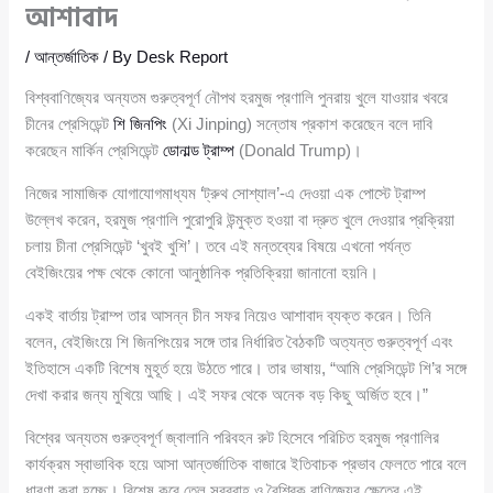
আশাবাদ
/
আন্তর্জাতিক
/ By
Desk Report
বিশ্ববাণিজ্যের অন্যতম গুরুত্বপূর্ণ নৌপথ হরমুজ প্রণালি পুনরায় খুলে যাওয়ার খবরে
চীনের প্রেসিডেন্ট
শি জিনপিং
(Xi Jinping) সন্তোষ প্রকাশ করেছেন বলে দাবি
করেছেন মার্কিন প্রেসিডেন্ট
ডোনাল্ড ট্রাম্প
(Donald Trump)।
নিজের সামাজিক যোগাযোগমাধ্যম ‘ট্রুথ সোশ্যাল’-এ দেওয়া এক পোস্টে ট্রাম্প
উল্লেখ করেন, হরমুজ প্রণালি পুরোপুরি উন্মুক্ত হওয়া বা দ্রুত খুলে দেওয়ার প্রক্রিয়া
চলায় চীনা প্রেসিডেন্ট ‘খুবই খুশি’। তবে এই মন্তব্যের বিষয়ে এখনো পর্যন্ত
বেইজিংয়ের পক্ষ থেকে কোনো আনুষ্ঠানিক প্রতিক্রিয়া জানানো হয়নি।
একই বার্তায় ট্রাম্প তার আসন্ন চীন সফর নিয়েও আশাবাদ ব্যক্ত করেন। তিনি
বলেন, বেইজিংয়ে শি জিনপিংয়ের সঙ্গে তার নির্ধারিত বৈঠকটি অত্যন্ত গুরুত্বপূর্ণ এবং
ইতিহাসে একটি বিশেষ মুহূর্ত হয়ে উঠতে পারে। তার ভাষায়, “আমি প্রেসিডেন্ট শি’র সঙ্গে
দেখা করার জন্য মুখিয়ে আছি। এই সফর থেকে অনেক বড় কিছু অর্জিত হবে।”
বিশ্বের অন্যতম গুরুত্বপূর্ণ জ্বালানি পরিবহন রুট হিসেবে পরিচিত হরমুজ প্রণালির
কার্যক্রম স্বাভাবিক হয়ে আসা আন্তর্জাতিক বাজারে ইতিবাচক প্রভাব ফেলতে পারে বলে
ধারণা করা হচ্ছে। বিশেষ করে তেল সরবরাহ ও বৈশ্বিক বাণিজ্যের ক্ষেত্রে এই