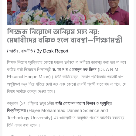
শিক্ষক নিয়োগে অনিয়ম সহ্য নয়:
মেধাবীদের বঞ্চিত হলে ব্যবস্থা—শিক্ষামন্ত্রী
/
জাতীয়
,
রাজনীতি
/ By
Desk Report
শিক্ষক নিয়োগ প্রক্রিয়ায় কোনো ধরনের দুর্বলতা বা অনিয়ম বরদাস্ত করা হবে না বলে
কঠোর বার্তা দিয়েছেন শিক্ষামন্ত্রী
ড. আ ন ম এহসানুল হক মিলন
(Dr. A N M
Ehsanul Haque Milon)। তিনি জানিয়েছেন, নিয়োগ প্রক্রিয়ার প্রতিটি ধাপ
অণুবীক্ষণ যন্ত্র দিয়ে খতিয়ে দেখা হবে এবং কোনো মেধাবী প্রার্থী যাতে বাদ না পড়ে, সে
বিষয়ে সর্বোচ্চ গুরুত্ব দেওয়া হবে।
শুক্রবার (১৭ এপ্রিল) দুপুর ১টায়
হাজী মোহাম্মদ দানেশ বিজ্ঞান ও প্রযুক্তি
বিশ্ববিদ্যালয়
(Hajee Mohammad Danesh Science and
Technology University)-এর ওরিয়েন্টেশন অনুষ্ঠানে প্রধান অতিথির বক্তব্যে
তিনি এসব কথা বলেন।