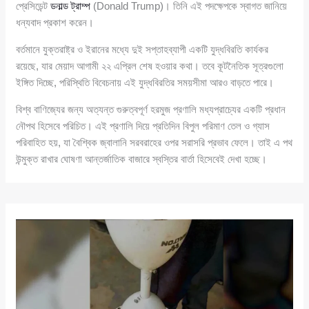
প্রেসিডেন্ট
ডনাল্ড ট্রাম্প
(Donald Trump)। তিনি এই পদক্ষেপকে স্বাগত জানিয়ে
ধন্যবাদ প্রকাশ করেন।
বর্তমানে যুক্তরাষ্ট্র ও ইরানের মধ্যে দুই সপ্তাহব্যাপী একটি যুদ্ধবিরতি কার্যকর
রয়েছে, যার মেয়াদ আগামী ২২ এপ্রিল শেষ হওয়ার কথা। তবে কূটনৈতিক সূত্রগুলো
ইঙ্গিত দিচ্ছে, পরিস্থিতি বিবেচনায় এই যুদ্ধবিরতির সময়সীমা আরও বাড়তে পারে।
বিশ্ব বাণিজ্যের জন্য অত্যন্ত গুরুত্বপূর্ণ হরমুজ প্রণালি মধ্যপ্রাচ্যের একটি প্রধান
নৌপথ হিসেবে পরিচিত। এই প্রণালি দিয়ে প্রতিদিন বিপুল পরিমাণ তেল ও গ্যাস
পরিবাহিত হয়, যা বৈশ্বিক জ্বালানি সরবরাহের ওপর সরাসরি প্রভাব ফেলে। তাই এ পথ
উন্মুক্ত রাখার ঘোষণা আন্তর্জাতিক বাজারে স্বস্তির বার্তা হিসেবেই দেখা হচ্ছে।