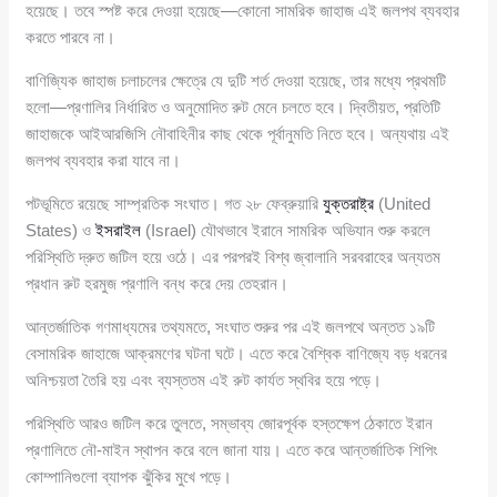
হয়েছে। তবে স্পষ্ট করে দেওয়া হয়েছে—কোনো সামরিক জাহাজ এই জলপথ ব্যবহার
করতে পারবে না।
বাণিজ্যিক জাহাজ চলাচলের ক্ষেত্রে যে দুটি শর্ত দেওয়া হয়েছে, তার মধ্যে প্রথমটি
হলো—প্রণালির নির্ধারিত ও অনুমোদিত রুট মেনে চলতে হবে। দ্বিতীয়ত, প্রতিটি
জাহাজকে আইআরজিসি নৌবাহিনীর কাছ থেকে পূর্বানুমতি নিতে হবে। অন্যথায় এই
জলপথ ব্যবহার করা যাবে না।
পটভূমিতে রয়েছে সাম্প্রতিক সংঘাত। গত ২৮ ফেব্রুয়ারি
যুক্তরাষ্ট্র
(United
States) ও
ইসরাইল
(Israel) যৌথভাবে ইরানে সামরিক অভিযান শুরু করলে
পরিস্থিতি দ্রুত জটিল হয়ে ওঠে। এর পরপরই বিশ্ব জ্বালানি সরবরাহের অন্যতম
প্রধান রুট হরমুজ প্রণালি বন্ধ করে দেয় তেহরান।
আন্তর্জাতিক গণমাধ্যমের তথ্যমতে, সংঘাত শুরুর পর এই জলপথে অন্তত ১৯টি
বেসামরিক জাহাজে আক্রমণের ঘটনা ঘটে। এতে করে বৈশ্বিক বাণিজ্যে বড় ধরনের
অনিশ্চয়তা তৈরি হয় এবং ব্যস্ততম এই রুট কার্যত স্থবির হয়ে পড়ে।
পরিস্থিতি আরও জটিল করে তুলতে, সম্ভাব্য জোরপূর্বক হস্তক্ষেপ ঠেকাতে ইরান
প্রণালিতে নৌ-মাইন স্থাপন করে বলে জানা যায়। এতে করে আন্তর্জাতিক শিপিং
কোম্পানিগুলো ব্যাপক ঝুঁকির মুখে পড়ে।