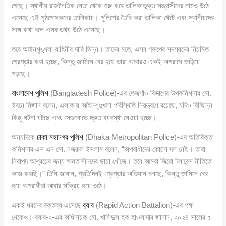
গেছে। স্থানীয় রাজনৈতিক নেতা থেকে শুরু করে তালিকাভুক্ত সন্ত্রাসীদের নামও উঠে
এসেছে এই পৃষ্ঠপোষকদের তালিকায়। পুলিশের তৈরি করা তালিকা ঘেঁটে এবং স্থানীয়দের
সঙ্গে কথা বলে এসব তথ্য উঠে এসেছে।
তবে আইনশৃঙ্খলা বাহিনীর দাবি ভিন্ন। তাদের মতে, এসব গ্রুপের সদস্যদের নিয়মিত
গ্রেপ্তার করা হচ্ছে, কিন্তু জামিনে বের হয়ে তারা আবারও একই অপরাধে জড়িয়ে
পড়ছে।
বাংলাদেশ পুলিশ
(Bangladesh Police)-এর তেজগাঁও বিভাগের উপকমিশনার মো.
ইবনে মিজান বলেন, এলাকায় আইনশৃঙ্খলা পরিস্থিতি নিয়ন্ত্রণে রয়েছে, যদিও বিচ্ছিন্ন
কিছু ঘটনা ঘটছে এবং সেগুলোতে দ্রুত ব্যবস্থা নেওয়া হচ্ছে।
অন্যদিকে
ঢাকা মহানগর পুলিশ
(Dhaka Metropolitan Police)-এর অতিরিক্ত
কমিশনার এস এন মো. নজরুল ইসলাম বলেন, “অপরাধীদের কোনো দল নেই। তারা
নিরাপদ আশ্রয়ের জন্য ক্ষমতাসীনদের ছায়া খোঁজে। তবে আমরা জিরো টলারেন্স নীতিতে
কাজ করছি।” তিনি জানান, প্রতিদিনই গ্রেপ্তার অভিযান চলছে, কিন্তু জামিনে বের
হয়ে অপরাধীরা আবার সক্রিয় হয়ে ওঠে।
একই ধরনের বক্তব্য এসেছে
র‍্যাব
(Rapid Action Battalion)-এর পক্ষ
থেকেও। র‍্যাব-২-এর অধিনায়ক মো. খালিদুল হক হাওলাদার জানান, ২০২৪ সালের ৫