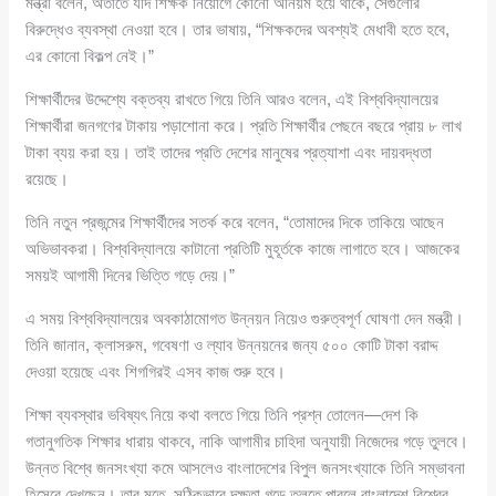
মন্ত্রী বলেন, অতীতে যদি শিক্ষক নিয়োগে কোনো অনিয়ম হয়ে থাকে, সেগুলোর
বিরুদ্ধেও ব্যবস্থা নেওয়া হবে। তার ভাষায়, “শিক্ষকদের অবশ্যই মেধাবী হতে হবে,
এর কোনো বিকল্প নেই।”
শিক্ষার্থীদের উদ্দেশ্যে বক্তব্য রাখতে গিয়ে তিনি আরও বলেন, এই বিশ্ববিদ্যালয়ের
শিক্ষার্থীরা জনগণের টাকায় পড়াশোনা করে। প্রতি শিক্ষার্থীর পেছনে বছরে প্রায় ৮ লাখ
টাকা ব্যয় করা হয়। তাই তাদের প্রতি দেশের মানুষের প্রত্যাশা এবং দায়বদ্ধতা
রয়েছে।
তিনি নতুন প্রজন্মের শিক্ষার্থীদের সতর্ক করে বলেন, “তোমাদের দিকে তাকিয়ে আছেন
অভিভাবকরা। বিশ্ববিদ্যালয়ে কাটানো প্রতিটি মুহূর্তকে কাজে লাগাতে হবে। আজকের
সময়ই আগামী দিনের ভিত্তি গড়ে দেয়।”
এ সময় বিশ্ববিদ্যালয়ের অবকাঠামোগত উন্নয়ন নিয়েও গুরুত্বপূর্ণ ঘোষণা দেন মন্ত্রী।
তিনি জানান, ক্লাসরুম, গবেষণা ও ল্যাব উন্নয়নের জন্য ৫০০ কোটি টাকা বরাদ্দ
দেওয়া হয়েছে এবং শিগগিরই এসব কাজ শুরু হবে।
শিক্ষা ব্যবস্থার ভবিষ্যৎ নিয়ে কথা বলতে গিয়ে তিনি প্রশ্ন তোলেন—দেশ কি
গতানুগতিক শিক্ষার ধারায় থাকবে, নাকি আগামীর চাহিদা অনুযায়ী নিজেদের গড়ে তুলবে।
উন্নত বিশ্বে জনসংখ্যা কমে আসলেও বাংলাদেশের বিপুল জনসংখ্যাকে তিনি সম্ভাবনা
হিসেবে দেখছেন। তার মতে, সঠিকভাবে দক্ষতা গড়ে তুলতে পারলে বাংলাদেশ বিশ্বের