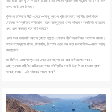
জের ধরেই এই খু’\ন সংঘটিত হয়েছে। এর পেছনে প্রভাবশালী সন্ত্রাসীদের ইশারা ছিল
বলেও অভিযোগ উঠেছে।
পুলিশের তালিকায় উঠে এসেছে—কিছু গ্রুপের পৃষ্ঠপোষকতায় স্থানীয় রাজনৈতিক
নেতাদের সংশ্লিষ্টতার অভিযোগ। তবে অভিযুক্তরা এসব অভিযোগ অস্বীকার করেছেন
এবং একে ষড়যন্ত্র বলে দাবি করেছেন।
একই সঙ্গে কয়েকটি গ্রুপের পেছনে রয়েছে এলাকার শীর্ষ সন্ত্রাসীদের প্রত্যক্ষ প্রভাব।
তাদের ছত্রছায়ায় মাদক, চাঁদাবাজি, ছিনতাই থেকে শুরু করে দখলদারিত্ব—সবই চলছে
প্রকাশ্যেই।
সব মিলিয়ে, মোহাম্মদপুর যেন এখন এক অদৃশ্য ভয় আর অস্থিরতার শহর।
আইনশৃঙ্খলা বাহিনীর অভিযানের পরও পরিস্থিতির স্থায়ী উন্নতি না হওয়ায় প্রশ্ন
থেকেই যাচ্ছে—এই দুষ্টচক্র ভাঙবে কবে?