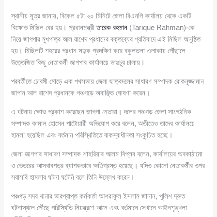
স্থানীয় সূত্র জানায়, বিকেল ৫টা ২০ মিনিটে জেলা বিএনপি কার্যালয় থেকে একটি
বিক্ষোভ মিছিল বের হয়। প্রধানমন্ত্রী
তারেক রহমান
(Tarique Rahman)-কে
নিয়ে জাগপার মুখপাত্র আল রাশেদ প্রধানের বক্তব্যের প্রতিবাদে এই মিছিল অনুষ্ঠিত
হয়। মিছিলটি শহরের প্রধান সড়ক প্রদক্ষিণ করে বকুলতলা এলাকায় পৌঁছালে
উত্তেজিত কিছু নেতাকর্মী জাগপার কার্যালয়ে ভাঙচুর চালায়।
পরবর্তীতে চোরঙ্গী মোড়ে এক পথসভায় জেলা ছাত্রদলের সাধারণ সম্পাদক রোকনুজ্জামান
জাপান আল রাশেদ প্রধানকে পঞ্চগড়ে অবাঞ্ছিত ঘোষণা করেন।
এ ঘটনায় ক্ষোভ প্রকাশ করেছেন জাগপা নেতারা। দলের পঞ্চগড় জেলা সাংগঠনিক
সম্পাদক কামাল হোসেন পাটোয়ারী অভিযোগ করে বলেন, অতীতেও তাদের কার্যালয়ে
হামলা হয়েছিল এবং বর্তমান পরিস্থিতিতে বাকস্বাধীনতা সংকুচিত হচ্ছে।
জেলা জাগপার সাধারণ সম্পাদক শাহরিয়ার আলম বিপ্লব বলেন, কার্যালয়ের অবকাঠামো
ও ভেতরের আসবাবপত্র ব্যাপকভাবে ক্ষতিগ্রস্ত হয়েছে। যদিও কোনো নেতাকর্মীর ওপর
সরাসরি হামলার ঘটনা ঘটেনি বলে তিনি উল্লেখ করেন।
পঞ্চগড় সদর থানার ভারপ্রাপ্ত কর্মকর্তা আশরাফুল ইসলাম জানান, পুলিশ দ্রুত
ঘটনাস্থলে পৌঁছে পরিস্থিতি নিয়ন্ত্রণে আনে এবং বর্তমানে সেখানে আইনশৃঙ্খলা