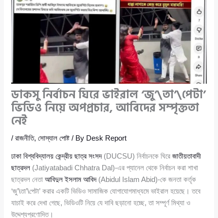
ডাকসু নির্বাচন ঘিরে ভাইরাল ‘জু’\তা’\পেটা’
ভিডিও নিয়ে অপপ্রচার, আবিদের সম্পৃক্ততা
নেই
/
রাজনীতি
,
সোস্যাল পোষ্ট
/ By
Desk Report
ঢাকা বিশ্ববিদ্যালয় কেন্দ্রীয় ছাত্র সংসদ
(DUCSU) নির্বাচনকে ঘিরে
জাতীয়তাবাদী
ছাত্রদল
(Jatiyatabadi Chhatra Dal)-এর প্যানেল থেকে নির্বাচন করা শাখা
ছাত্রদল নেতা
আবিদুল ইসলাম আবিদ
(Abidul Islam Abid)-কে জনতা কর্তৃক
‘জু’\তা’\পেটা’ করার একটি ভিডিও সামাজিক যোগাযোগমাধ্যমে ভাইরাল হয়েছে। তবে
যাচাই করে দেখা গেছে, ভিডিওটি নিয়ে যে দাবি ছড়ানো হচ্ছে, তা সম্পূর্ণ মিথ্যা ও
উদ্দেশ্যপ্রণোদিত।