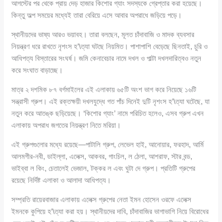
আগস্টের পর থেকে প্রায় দেড় হাজার কিশোর গ্যাং সদস্যকে গ্রেপ্তার করা হয়েছে।
কিন্তু অল্প সময়ের মধ্যেই তারা বেরিয়ে এসে আবার অপরাধে জড়িয়ে পড়ে।
স্থানীয়দের ভাষ্য আরও ভয়াবহ। তারা বলছেন, মূলত চাঁদাবাজি ও মাদক ব্যবসার
নিয়ন্ত্রণ ধরে রাখতে নৃশংস হ’\ত্যা ঘটছে নিয়মিত। পাশাপাশি বেড়েছে ছিনতাই, চুরি ও
আধিপত্য বিস্তারের সংঘর্ষ। জমি কেনাবেচার নামে দখল ও পাল্টা দখলদারিত্বও নতুন
করে সংঘাত বাড়াচ্ছে।
মাত্র ২ দশমিক ৮৭ বর্গমাইলের এই এলাকায় ৬৫টি অংশ ভাগ করে নিয়েছে ১৬টি
সন্ত্রাসী গ্রুপ। এই রক্তক্ষয়ী দখলযুদ্ধে গত পাঁচ দিনেই দুটি নৃশংস হ’\ত্যা ঘটেছে, যা
নতুন করে আতঙ্ক ছড়িয়েছে। ‘কিশোর গ্যাং’ নামে পরিচিত হলেও, এসব গ্রুপ এখন
এলাকায় অপরাধ জগতের নিয়ন্ত্রণ নিতে মরিয়া।
এই গ্রুপগুলোর মধ্যে রয়েছে—পাটালি গ্রুপ, লেভেল হাই, আনোয়ার, ফরহাদ, আর্মি
আলমগীর-নবী, ডাইল্লা, এলেক্স, আকবর, গাংচিল, ল ঠেলা, আশরাফ, স্টার বন্ড,
ভাইব্বা ল কিং, চেতালেই ভেজাল, টক্কর ল এবং ঘুটা দে গ্রুপ। প্রতিটি গ্রুপের
রয়েছে নির্দিষ্ট এলাকা ও আলাদা আধিপত্য।
সম্প্রতি রায়েরবাজার এলাকায় এলেক্স গ্রুপের নেতা ইমন হোসেন ওরফে এলেক্স
ইমনকে কুপিয়ে হ’\ত্যা করা হয়। স্থানীয়দের দাবি, চাঁদাবাজির ভাগাভাগি নিয়ে বিরোধের