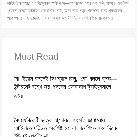
নাহিদ ইসলামের এই বিশ্লেষণ স্পষ্ট করে—বাংলাদেশ এখন এক সন্ধিক্ষণে। একদিকে
পুরোনো ক্ষমতা কাঠামো ধরে রাখার চেষ্টা, অন্যদিকে নতুন প্রজন্মের রাষ্ট্র পুনর্গঠনের
আকাঙ্ক্ষা। এই দ্বন্দ্বই নির্ধারণ করবে আগামী দিনের রাজনৈতিক বাস্তবতা।
Must Read
‘মা’ ইয়েস বললেই সিগন্যাল চালু, ‘নো’ বললে ব্লক—
ইন্টারনেট বন্ধে জয়-পলকের ফোনালাপ ট্রাইব্যুনালে
জাতীয়
বৈষম্যবিরোধী ছাত্র আন্দোলনে সংহতি জানানোয়
আমিরাতে দণ্ডিত অবশিষ্ট ২৫ বাংলাদেশিকে ক্ষমা দিলেন
ইউএই প্রেসিডেন্ট