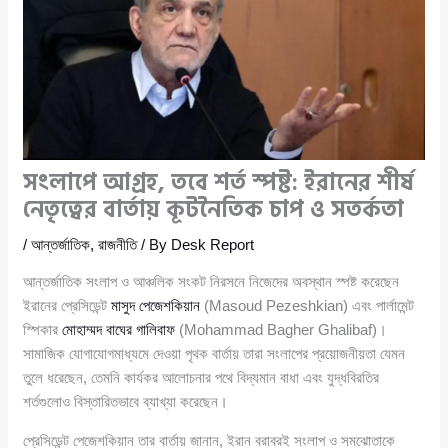
সংলাপে আগ্রহ, তবে শর্ত স্পষ্ট: ইরানের শীর্ষ
নেতৃত্বের বার্তায় কূটনৈতিক চাপ ও সতর্কতা
/
আন্তর্জাতিক
,
রাজনীতি
/ By
Desk Report
আন্তর্জাতিক সংলাপ ও আঞ্চলিক সংকট নিরসনে নিজেদের অবস্থান স্পষ্ট করেছেন
ইরানের প্রেসিডেন্ট
মাসুদ পেজেশকিয়ান
(Masoud Pezeshkian) এবং পার্লামেন্ট
স্পিকার
মোহাম্মদ বাঘের গালিবাফ
(Mohammad Bagher Ghalibaf)।
সামাজিক যোগাযোগমাধ্যমে দেওয়া পৃথক বার্তায় তারা সংলাপের প্রয়োজনীয়তা যেমন
তুলে ধরেছেন, তেমনি কার্যকর আলোচনার পথে বিদ্যমান বাধা এবং যুদ্ধবিরতির
শর্তগুলোও বিস্তারিতভাবে ব্যাখ্যা করেছেন।
প্রেসিডেন্ট পেজেশকিয়ান তার বার্তায় জানান, ইরান বরাবরই সংলাপ ও সমঝোতাকে