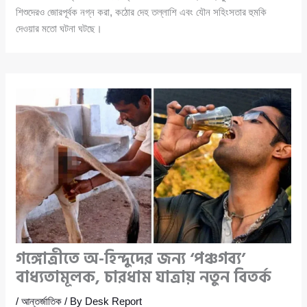
শিশুদেরও জোরপূর্বক নগ্ন করা, কঠোর দেহ তল্লাশি এবং যৌন সহিংসতার হুমকি
দেওয়ার মতো ঘটনা ঘটছে।
গঙ্গোত্রীতে অ-হিন্দুদের জন্য ‘পঞ্চগব্য’
বাধ্যতামূলক, চারধাম যাত্রায় নতুন বিতর্ক
/
আন্তর্জাতিক
/ By
Desk Report