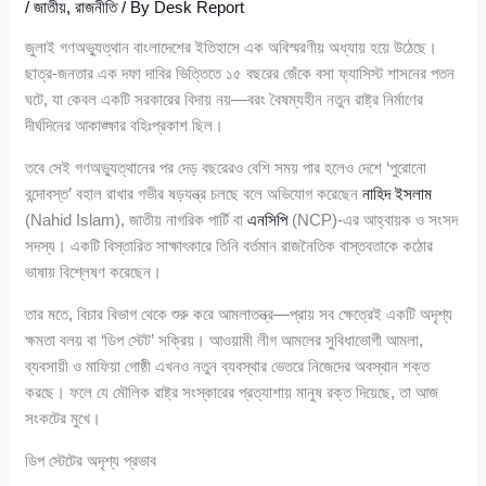
/
জাতীয়
,
রাজনীতি
/ By
Desk Report
জুলাই গণঅভ্যুত্থান বাংলাদেশের ইতিহাসে এক অবিস্মরণীয় অধ্যায় হয়ে উঠেছে।
ছাত্র-জনতার এক দফা দাবির ভিত্তিতে ১৫ বছরের জেঁকে বসা ফ্যাসিস্ট শাসনের পতন
ঘটে, যা কেবল একটি সরকারের বিদায় নয়—বরং বৈষম্যহীন নতুন রাষ্ট্র নির্মাণের
দীর্ঘদিনের আকাঙ্ক্ষার বহিঃপ্রকাশ ছিল।
তবে সেই গণঅভ্যুত্থানের পর দেড় বছরেরও বেশি সময় পার হলেও দেশে ‘পুরোনো
বন্দোবস্ত’ বহাল রাখার গভীর ষড়যন্ত্র চলছে বলে অভিযোগ করেছেন
নাহিদ ইসলাম
(Nahid Islam), জাতীয় নাগরিক পার্টি বা
এনসিপি
(NCP)-এর আহ্বায়ক ও সংসদ
সদস্য। একটি বিস্তারিত সাক্ষাৎকারে তিনি বর্তমান রাজনৈতিক বাস্তবতাকে কঠোর
ভাষায় বিশ্লেষণ করেছেন।
তার মতে, বিচার বিভাগ থেকে শুরু করে আমলাতন্ত্র—প্রায় সব ক্ষেত্রেই একটি অদৃশ্য
ক্ষমতা বলয় বা ‘ডিপ স্টেট’ সক্রিয়। আওয়ামী লীগ আমলের সুবিধাভোগী আমলা,
ব্যবসায়ী ও মাফিয়া গোষ্ঠী এখনও নতুন ব্যবস্থার ভেতরে নিজেদের অবস্থান শক্ত
করছে। ফলে যে মৌলিক রাষ্ট্র সংস্কারের প্রত্যাশায় মানুষ রক্ত দিয়েছে, তা আজ
সংকটের মুখে।
ডিপ স্টেটের অদৃশ্য প্রভাব