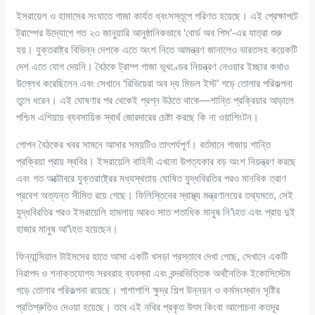
ইসরায়েল ও হামাসের সংঘাতে গাজা কার্যত ধ্বংসস্তূপে পরিণত হয়েছে। এই প্রেক্ষাপটে
ট্রাম্পের উদ্যোগে গত ২৩ জানুয়ারি আনুষ্ঠানিকভাবে ‘বোর্ড অব পিস’-এর যাত্রা শুরু
হয়। যুক্তরাষ্ট্র বিভিন্ন দেশকে এতে অংশ নিতে আমন্ত্রণ জানালেও ভারতসহ কয়েকটি
দেশ এতে যোগ দেয়নি। বৈঠকে ট্রাম্প গাজা ভূখণ্ডের নিয়ন্ত্রণ নেওয়ার ইচ্ছার কথাও
উল্লেখ করেছিলেন এবং সেখানে ‘রিভিয়েরা অব দ্য মিডল ইস্ট’ গড়ে তোলার পরিকল্পনা
তুলে ধরেন। এই ঘোষণার পর থেকেই প্রশ্ন উঠতে থাকে—শান্তি প্রক্রিয়ার আড়ালে
পশ্চিম এশিয়ায় ব্যবসায়িক স্বার্থ জোরদারের চেষ্টা করছে কি না ওয়াশিংটন।
গোপন বৈঠকের খবর সামনে আসার সময়টিও তাৎপর্যপূর্ণ। বর্তমানে গাজায় শান্তি
প্রক্রিয়া প্রায় স্থবির। ইসরায়েলি বাহিনী এখনো উপত্যকার বড় অংশ নিয়ন্ত্রণ করছে
এবং গত অক্টোবরে যুক্তরাষ্ট্রের মধ্যস্থতায় ঘোষিত যুদ্ধবিরতির পরও মানবিক ত্রাণ
প্রবেশ অত্যন্ত সীমিত রয়ে গেছে। ফিলিস্তিনের স্বাস্থ্য মন্ত্রণালয়ের তথ্যমতে, সেই
যুদ্ধবিরতির পরও ইসরায়েলি হামলায় আরও সাত শতাধিক মানুষ নি’\হত এবং প্রায় দুই
হাজার মানুষ আ’\হত হয়েছেন।
ফিন্যান্সিয়াল টাইমসের হাতে আসা একটি খসড়া প্রস্তাবে দেখা গেছে, সেখানে একটি
নিরাপদ ও শনাক্তযোগ্য সরবরাহ ব্যবস্থা এবং বন্দরভিত্তিক অর্থনৈতিক ইকোসিস্টেম
গড়ে তোলার পরিকল্পনা রয়েছে। পাশাপাশি ক্ষুদ্র শিল্প উন্নয়ন ও কর্মসংস্থান সৃষ্টির
প্রতিশ্রুতিও দেওয়া হয়েছে। তবে এই নথির প্রকৃত উৎস কিংবা আলোচনা কতদূর