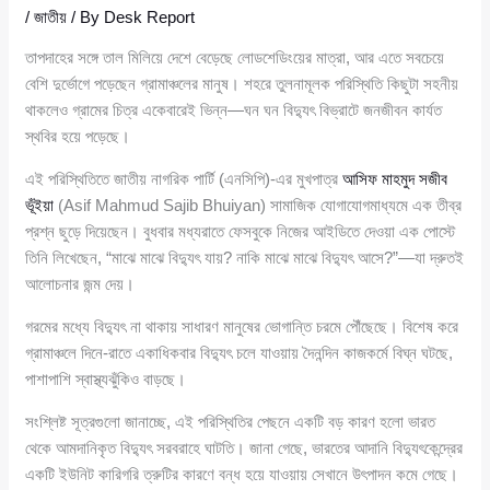
/
জাতীয়
/ By
Desk Report
তাপদাহের সঙ্গে তাল মিলিয়ে দেশে বেড়েছে লোডশেডিংয়ের মাত্রা, আর এতে সবচেয়ে
বেশি দুর্ভোগে পড়েছেন গ্রামাঞ্চলের মানুষ। শহরে তুলনামূলক পরিস্থিতি কিছুটা সহনীয়
থাকলেও গ্রামের চিত্র একেবারেই ভিন্ন—ঘন ঘন বিদ্যুৎ বিভ্রাটে জনজীবন কার্যত
স্থবির হয়ে পড়েছে।
এই পরিস্থিতিতে জাতীয় নাগরিক পার্টি (এনসিপি)-এর মুখপাত্র
আসিফ মাহমুদ সজীব
ভূঁইয়া
(Asif Mahmud Sajib Bhuiyan) সামাজিক যোগাযোগমাধ্যমে এক তীব্র
প্রশ্ন ছুড়ে দিয়েছেন। বুধবার মধ্যরাতে ফেসবুকে নিজের আইডিতে দেওয়া এক পোস্টে
তিনি লিখেছেন, “মাঝে মাঝে বিদ্যুৎ যায়? নাকি মাঝে মাঝে বিদ্যুৎ আসে?”—যা দ্রুতই
আলোচনার জন্ম দেয়।
গরমের মধ্যে বিদ্যুৎ না থাকায় সাধারণ মানুষের ভোগান্তি চরমে পৌঁছেছে। বিশেষ করে
গ্রামাঞ্চলে দিনে-রাতে একাধিকবার বিদ্যুৎ চলে যাওয়ায় দৈনন্দিন কাজকর্মে বিঘ্ন ঘটছে,
পাশাপাশি স্বাস্থ্যঝুঁকিও বাড়ছে।
সংশ্লিষ্ট সূত্রগুলো জানাচ্ছে, এই পরিস্থিতির পেছনে একটি বড় কারণ হলো ভারত
থেকে আমদানিকৃত বিদ্যুৎ সরবরাহে ঘাটতি। জানা গেছে, ভারতের আদানি বিদ্যুৎকেন্দ্রের
একটি ইউনিট কারিগরি ত্রুটির কারণে বন্ধ হয়ে যাওয়ায় সেখানে উৎপাদন কমে গেছে।