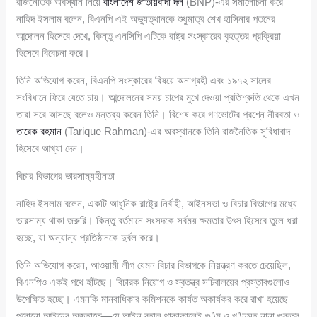
রাজনৈতিক অবস্থান নিয়ে
বাংলাদেশ জাতীয়বাদী দল
(BNP)-এর সমালোচনা করে
নাহিদ ইসলাম বলেন, বিএনপি এই অভ্যুত্থানকে শুধুমাত্র শেখ হাসিনার পতনের
আন্দোলন হিসেবে দেখে, কিন্তু এনসিপি এটিকে রাষ্ট্র সংস্কারের বৃহত্তর প্রক্রিয়া
হিসেবে বিবেচনা করে।
তিনি অভিযোগ করেন, বিএনপি সংস্কারের বিষয়ে অনাগ্রহী এবং ১৯৭২ সালের
সংবিধানে ফিরে যেতে চায়। আন্দোলনের সময় চাপের মুখে দেওয়া প্রতিশ্রুতি থেকে এখন
তারা সরে আসছে বলেও মন্তব্য করেন তিনি। বিশেষ করে গণভোটের প্রশ্নে নীরবতা ও
তারেক রহমান
(Tarique Rahman)-এর অবস্থানকে তিনি রাজনৈতিক সুবিধাবাদ
হিসেবে আখ্যা দেন।
বিচার বিভাগের ভারসাম্যহীনতা
নাহিদ ইসলাম বলেন, একটি আধুনিক রাষ্ট্রে নির্বাহী, আইনসভা ও বিচার বিভাগের মধ্যে
ভারসাম্য থাকা জরুরি। কিন্তু বর্তমানে সংসদকে সর্বময় ক্ষমতার উৎস হিসেবে তুলে ধরা
হচ্ছে, যা অন্যান্য প্রতিষ্ঠানকে দুর্বল করে।
তিনি অভিযোগ করেন, আওয়ামী লীগ যেমন বিচার বিভাগকে নিয়ন্ত্রণ করতে চেয়েছিল,
বিএনপিও একই পথে হাঁটছে। বিচারক নিয়োগ ও স্বতন্ত্র সচিবালয়ের প্রস্তাবগুলোও
উপেক্ষিত হচ্ছে। এমনকি মানবাধিকার কমিশনকে কার্যত অকার্যকর করে রাখা হয়েছে
পুরোনো আইনের অজুহাতে—যে আইন বহাল থাকাকালেই গু’\ম ও খু’\নসহ নানা গুরুতর