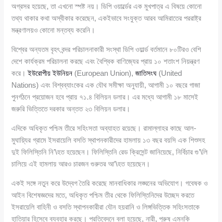
অগ্রসর হয়েছে, তা এখনো স্পষ্ট নয়। ডিপি ওয়ার্ল্ডের এক মুখপাত্র এ বিষয়ে কোনো
তথ্য থাকার কথা অস্বীকার করেছেন, একইভাবে সংযুক্ত আরব আমিরাতের পররাষ্ট্র
মন্ত্রণালয়ও কোনো মন্তব্য করেনি।
বিশ্বের অন্যতম বৃহৎ বন্দর পরিচালনাকারী সংস্থা ডিপি ওয়ার্ল্ড বর্তমানে ৮০টিরও বেশি
দেশে কার্যক্রম পরিচালনা করছে এবং বৈশ্বিক বাণিজ্যের প্রায় ১০ শতাংশ নিয়ন্ত্রণ
করে।
ইউরোপীয় ইউনিয়ন
(European Union),
জাতিসংঘ
(United
Nations) এবং বিশ্বব্যাংকের এক যৌথ সমীক্ষা অনুযায়ী, আগামী ১০ বছরে গাজা
পুনর্গঠনে প্রয়োজন হবে প্রায় ৭১.৪ বিলিয়ন ডলার। এর মধ্যে আগামী ১৮ মাসেই
জরুরি ভিত্তিতে দরকার অন্তত ২৩ বিলিয়ন ডলার।
এদিকে অধিকৃত পশ্চিম তীরে সহিংসতা অব্যাহত রয়েছে। রামাল্লাহর কাছে আল-
মুঘায়্যির গ্রামে ইসরায়েলি বসতি স্থাপনকারীদের হামলায় ১৩ বছর বয়সি এক শিশুসহ
দুই ফিলিস্তিনি নি’\হত হয়েছেন। ফিলিস্তিনি রেড ক্রিসেন্ট জানিয়েছে, নির্বিচার গু’\লি
চালিয়ে এই হামলায় আরও চারজন গুরুতর আ’\হত হয়েছেন।
একই সঙ্গে নতুন করে উদ্বেগ তৈরি করেছে মানবাধিকার লঙ্ঘনের অভিযোগ। গবেষক ও
আইন বিশেষজ্ঞদের মতে, অধিকৃত পশ্চিম তীর থেকে ফিলিস্তিনিদের উচ্ছেদ করতে
ইসরায়েলি বাহিনী ও বসতি স্থাপনকারীরা যৌন হয়রানি ও লিঙ্গভিত্তিক সহিংসতাকে
হাতিয়ার হিসেবে ব্যবহার করছে। প্রতিবেদনে বলা হয়েছে, নারী, পুরুষ এমনকি