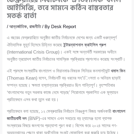
আইসিজি, তবে সামনে কঠিন বাস্তবতার
সতর্ক বার্তা
/
আন্তর্জাতিক
,
রাজনীতি
/ By
Desk Report
এ বছরের ফেব্রুয়ারিতে অনুষ্ঠিত জাতীয় নির্বাচনকে দেশের জন্য একটি গুরুত্বপূর্ণ
ঐতিহাসিক মুহূর্ত হিসেবে চিহ্নিত করেছে
ইন্টারন্যাশনাল ক্রাইসিস গ্রুপ
(International Crisis Group)। একই সঙ্গে অন্তর্বর্তী সরকারের অধীনে
অনুষ্ঠিত ত্রয়োদশ জাতীয় নির্বাচনের সামগ্রিক প্রক্রিয়ার প্রশংসাও করেছে সংস্থাটি।
এই প্রসঙ্গে সংস্থাটির বাংলাদেশ ও মিয়ানমার-বিষয়ক সিনিয়র কনসালট্যান্ট
থমাস কিন
(Thomas Kean) বলেন, নির্বাচনটি বড় ধরনের সহ’\িংসতা ও অনিয়ম ছাড়াই
সম্পন্ন হয়েছে। ক্ষমতা হস্তান্তরের প্রক্রিয়াও ছিল শান্তিপূর্ণ। বৃহস্পতিবার
‘বাংলাদেশের নতুন সরকার কাজে নেমে পড়েছে’ শিরোনামে প্রকাশিত এক মূল্যায়ন
প্রতিবেদনে এসব কথা তুলে ধরা হয়।
প্রতিবেদনে বলা হয়েছে, ১২ ফেব্রুয়ারির নির্বাচনে নিরঙ্কুশ বিজয় অর্জনকারী
বাংলাদেশ
জাতীয়বাদী দল
(BNP)-এর সামনে এখন সবচেয়ে বড় চ্যালেঞ্জ হলো ব্যাপক
সংস্কারের বিষয়ে জনগণের প্রত্যাশা পূরণ করা। বিশেষ করে ২০২৪ সালের গণ-
অভ্যুত্থানের পেছনে থাকা অর্থনৈতিক সংকট মোকাবিলা করা জরুরি হয়ে উঠেছে।