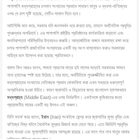
পাশাপাশি মধ্যপ্রাচ্যের চলমান সংঘাতের প্রভাবে সাধারণ মানুষ ও ব্যবসা-বাণিজ্যের
ওপর যে চাপ সৃষ্টি হয়েছে, সেটিও সামাল দিতে হবে।
আইসিজি মনে করে, সরকার যদি জনসমর্থন ধরে রাখতে চায়, তাহলে অর্থনৈতিক প্রবৃদ্ধি
পুনরুদ্ধার অপরিহার্য। এর পাশাপাশি রাষ্ট্রীয় প্রতিষ্ঠানের কার্যকারিতা বাড়ানো এবং
জননিরাপত্তা পরিস্থিতির উন্নয়নও জরুরি। আন্তর্জাতিক অঙ্গনে ভারসাম্য রক্ষা করে
চলার পাশাপাশি রাজনৈতিক সংস্কারের একটি বড় অংশ বাস্তবায়ন করাও সরকারের
দায়িত্ব বলে উল্লেখ করা হয়েছে প্রতিবেদনে।
থমাস কিন আরও বলেন, ক্ষমতা গ্রহণের মাত্র দুই মাসের মধ্যেই সরকারের সামনে
নানা চ্যালেঞ্জ স্পষ্ট হয়ে উঠেছে। তার মতে, অর্থনীতিকে পুনরুজ্জীবিত করা এবং
মধ্যপ্রাচ্যের সংঘাতের নেতিবাচক প্রভাব মোকাবিলা করা এখন সবচেয়ে গুরুত্বপূর্ণ
অগ্রাধিকার হওয়া উচিত। কারণ জ্বালানি ও বিদ্যুতের জন্য বাংলাদেশ ব্যাপকভাবে
মধ্যপ্রাচ্য
(Middle East)-এর ওপর নির্ভরশীল। একইসঙ্গে কৃষিখাতের জন্য
প্রয়োজনীয় সারের একটি বড় উৎসও এই অঞ্চল।
তিনি সতর্ক করে বলেন,
ইরান
(Iran) সংকটকে কেন্দ্র করে জ্বালানির মূল্য বৃদ্ধি এবং
বাণিজ্যে বিঘ্ন ঘটলে বৈদেশিক মুদ্রার রিজার্ভ কমে যেতে পারে। এতে জিডিপি প্রবৃদ্ধি
কমে যাওয়া এবং মূল্যস্ফীতি বাড়ার আশঙ্কা রয়েছে। এর ফলে লাখ লাখ মানুষ আবার