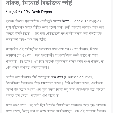
নাকচ, সিনেটে বিভাজন স্পষ্ট
/
আন্তর্জাতিক
/ By
Desk Report
ইরানের বিরুদ্ধে যুক্তরাষ্ট্রের প্রেসিডেন্ট
ডোনাল্ড ট্রাম্প
(Donald Trump)-এর
যুদ্ধ পরিচালনার ক্ষমতা সীমিত করার লক্ষ্যে আনা একটি প্রস্তাব আবারও নাকচ করে
দিয়েছে মার্কিন সিনেট। এতে করে প্রেসিডেন্টের যুদ্ধকালীন ক্ষমতা নিয়ে রাজনৈতিক
অচলাবস্থা আরও স্পষ্ট হয়ে উঠেছে।
সাম্প্রতিক এই ভোটাভুটিতে প্রস্তাবের পক্ষে ভোট দেন ৪৬ জন সিনেটর, বিপক্ষে
অবস্থান নেন ৫১ জন। ফলে প্রয়োজনীয় সংখ্যাগরিষ্ঠতা অর্জন করতে না পারায়
প্রস্তাবটি পাস হয়নি। এটি ছিল ট্রাম্পের যুদ্ধক্ষমতা সীমিত করার পঞ্চম প্রচেষ্টা, যা
শেষ পর্যন্ত ব্যর্থতায় পর্যবসিত হলো।
ভোটের আগে সিনেটের শীর্ষ ডেমোক্র্যাট
চাক শুমার
(Chuck Schumer)
রিপাবলিকান সিনেটরদের তীব্র সমালোচনা করেন। তিনি অভিযোগ করেন, প্রেসিডেন্ট
ট্রাম্প গত কয়েক সপ্তাহ ধরে যুদ্ধ বন্ধের বিষয়ে শুধু ফাঁকা প্রতিশ্রুতি দিয়ে আসছেন,
বাস্তবে তার কোনো প্রতিফলন দেখা যাচ্ছে না।
শুমার আরও বলেন, এই ভোট ছিল সিনেটের রিপাবলিকান সদস্যদের জন্য যুদ্ধ থামানোর
পঞ্চম সুযোগ, কিন্তু তারা তা কাজে লাগাতে ব্যর্থ হয়েছেন। তার এই মন্তব্যে সিনেটের