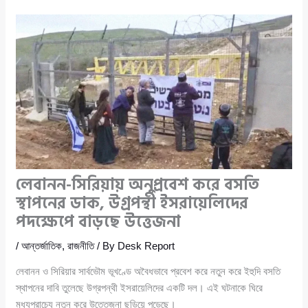
লেবানন-সিরিয়ায় অনুপ্রবেশ করে বসতি
স্থাপনের ডাক, উগ্রপন্থী ইসরায়েলিদের
পদক্ষেপে বাড়ছে উত্তেজনা
/
আন্তর্জাতিক
,
রাজনীতি
/ By
Desk Report
লেবানন ও সিরিয়ার সার্বভৌম ভূখণ্ডে অবৈধভাবে প্রবেশ করে নতুন করে ইহুদি বসতি
স্থাপনের দাবি তুলেছে উগ্রপন্থী ইসরায়েলিদের একটি দল। এই ঘটনাকে ঘিরে
মধ্যপ্রাচ্যে নতুন করে উত্তেজনা ছড়িয়ে পড়েছে।