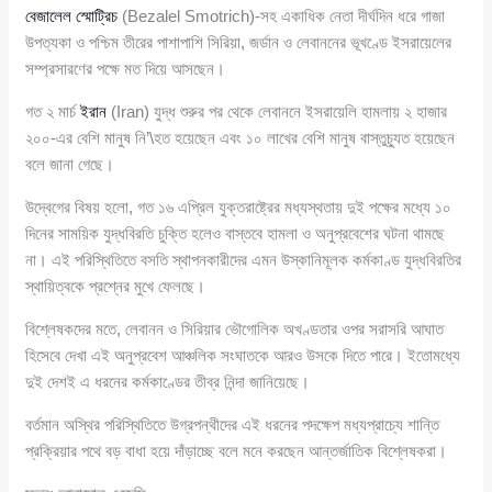
বেজালেল স্মোট্রিচ
(Bezalel Smotrich)-সহ একাধিক নেতা দীর্ঘদিন ধরে গাজা
উপত্যকা ও পশ্চিম তীরের পাশাপাশি সিরিয়া, জর্ডান ও লেবাননের ভূখণ্ডে ইসরায়েলের
সম্প্রসারণের পক্ষে মত দিয়ে আসছেন।
গত ২ মার্চ
ইরান
(Iran) যুদ্ধ শুরুর পর থেকে লেবাননে ইসরায়েলি হামলায় ২ হাজার
২০০-এর বেশি মানুষ নি’\হত হয়েছেন এবং ১০ লাখের বেশি মানুষ বাস্তুচ্যুত হয়েছেন
বলে জানা গেছে।
উদ্বেগের বিষয় হলো, গত ১৬ এপ্রিল যুক্তরাষ্ট্রের মধ্যস্থতায় দুই পক্ষের মধ্যে ১০
দিনের সাময়িক যুদ্ধবিরতি চুক্তি হলেও বাস্তবে হামলা ও অনুপ্রবেশের ঘটনা থামছে
না। এই পরিস্থিতিতে বসতি স্থাপনকারীদের এমন উস্কানিমূলক কর্মকাণ্ড যুদ্ধবিরতির
স্থায়িত্বকে প্রশ্নের মুখে ফেলছে।
বিশ্লেষকদের মতে, লেবানন ও সিরিয়ার ভৌগোলিক অখণ্ডতার ওপর সরাসরি আঘাত
হিসেবে দেখা এই অনুপ্রবেশ আঞ্চলিক সংঘাতকে আরও উসকে দিতে পারে। ইতোমধ্যে
দুই দেশই এ ধরনের কর্মকাণ্ডের তীব্র নিন্দা জানিয়েছে।
বর্তমান অস্থির পরিস্থিতিতে উগ্রপন্থীদের এই ধরনের পদক্ষেপ মধ্যপ্রাচ্যে শান্তি
প্রক্রিয়ার পথে বড় বাধা হয়ে দাঁড়াচ্ছে বলে মনে করছেন আন্তর্জাতিক বিশ্লেষকরা।