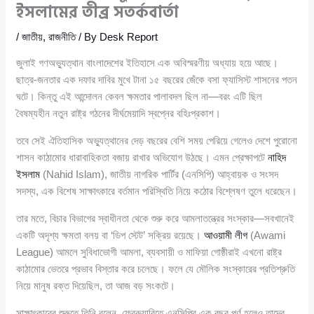
ইসলামের তীব্র সতর্কবার্তা
/
জাতীয়
,
রাজনীতি
/ By
Desk Report
জুলাই গণঅভ্যুত্থান বাংলাদেশের ইতিহাসে এক অবিস্মরণীয় অধ্যায় হয়ে আছে।
ছাত্র-জনতার এক দফার দাবির মুখে টানা ১৫ বছরের জেঁকে বসা ফ্যাসিস্ট শাসনের পতন
ঘটে। কিন্তু এই আন্দোলন কেবল ক্ষমতার পালাবদল ছিল না—বরং এটি ছিল
বৈষম্যহীন নতুন রাষ্ট্র গঠনের দীর্ঘমেয়াদি স্বপ্নের বহিঃপ্রকাশ।
তবে সেই ঐতিহাসিক অভ্যুত্থানের দেড় বছরের বেশি সময় পেরিয়ে গেলেও দেশে পুরোনো
শাসন কাঠামোর ধারাবাহিকতা বজায় রাখার অভিযোগ উঠছে। এমন প্রেক্ষাপটে
নাহিদ
ইসলাম
(Nahid Islam), জাতীয় নাগরিক পার্টির (এনসিপি) আহ্বায়ক ও সংসদ
সদস্য, এক বিশেষ সাক্ষাৎকারে বর্তমান পরিস্থিতি নিয়ে কঠোর বিশ্লেষণ তুলে ধরেছেন।
তার মতে, বিচার বিভাগের স্বাধীনতা থেকে শুরু করে আমলাতন্ত্রের সংস্কার—সবখানেই
একটি অদৃশ্য ক্ষমতা বলয় বা ‘ডিপ স্টেট’ সক্রিয় রয়েছে।
আওয়ামী লীগ
(Awami
League) আমলে সুবিধাভোগী আমলা, ব্যবসায়ী ও মাফিয়া গোষ্ঠীরাই এখনো রাষ্ট্র
কাঠামোর ভেতরে প্রভাব বিস্তার করে চলেছে। ফলে যে মৌলিক সংস্কারের প্রতিশ্রুতি
নিয়ে মানুষ রক্ত দিয়েছিল, তা আজ বড় সংকটে।
সাক্ষাৎকারের শুরুতে তিনি বলেন, ফেব্রুয়ারিতে এনসিপির এক বছর পূর্ণ হলেও তাদের