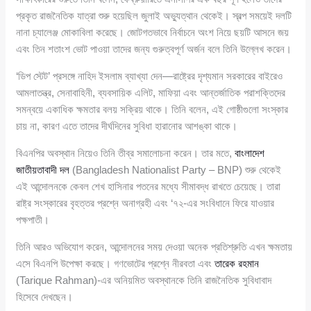
প্রকৃত রাজনৈতিক যাত্রা শুরু হয়েছিল জুলাই অভ্যুত্থান থেকেই। স্বল্প সময়েই দলটি
নানা চ্যালেঞ্জ মোকাবিলা করেছে। জোটগতভাবে নির্বাচনে অংশ নিয়ে ছয়টি আসনে জয়
এবং তিন শতাংশ ভোট পাওয়া তাদের জন্য গুরুত্বপূর্ণ অর্জন বলে তিনি উল্লেখ করেন।
‘ডিপ স্টেট’ প্রসঙ্গে নাহিদ ইসলাম ব্যাখ্যা দেন—রাষ্ট্রের দৃশ্যমান সরকারের বাইরেও
আমলাতন্ত্র, সেনাবাহিনী, ব্যবসায়িক এলিট, মাফিয়া এবং আন্তর্জাতিক পরাশক্তিদের
সমন্বয়ে একাধিক ক্ষমতার বলয় সক্রিয় থাকে। তিনি বলেন, এই গোষ্ঠীগুলো সংস্কার
চায় না, কারণ এতে তাদের দীর্ঘদিনের সুবিধা হারানোর আশঙ্কা থাকে।
বিএনপির অবস্থান নিয়েও তিনি তীব্র সমালোচনা করেন। তার মতে,
বাংলাদেশ
জাতীয়তাবাদী দল
(Bangladesh Nationalist Party – BNP) শুরু থেকেই
এই আন্দোলনকে কেবল শেখ হাসিনার পতনের মধ্যে সীমাবদ্ধ রাখতে চেয়েছে। তারা
রাষ্ট্র সংস্কারের বৃহত্তর প্রশ্নে অনাগ্রহী এবং ‘৭২-এর সংবিধানে ফিরে যাওয়ার
পক্ষপাতী।
তিনি আরও অভিযোগ করেন, আন্দোলনের সময় দেওয়া অনেক প্রতিশ্রুতি এখন ক্ষমতায়
এসে বিএনপি উপেক্ষা করছে। গণভোটের প্রশ্নে নীরবতা এবং
তারেক রহমান
(Tarique Rahman)-এর অনিয়মিত অবস্থানকে তিনি রাজনৈতিক সুবিধাবাদ
হিসেবে দেখছেন।