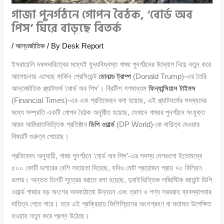
গাজা পুনর্গঠনে গোপন বৈঠক, ‘বোর্ড অব
পিস’ ঘিরে বাড়ছে বিতর্ক
/
আন্তর্জাতিক
/ By
Desk Report
ইসরায়েলি দখলদারিত্বের মধ্যেই যুদ্ধবিধ্বস্ত গাজা পুনর্গঠনের উদ্যোগ নিয়ে নতুন করে
আলোচনায় এসেছে মার্কিন প্রেসিডেন্ট
ডোনাল্ড ট্রাম্প
(Donald Trump)-এর তৈরি
আন্তর্জাতিক প্ল্যাটফর্ম ‘বোর্ড অব পিস’। ব্রিটিশ গণমাধ্যম
ফিন্যান্সিয়াল টাইমস
(Financial Times)-এর এক প্রতিবেদনে বলা হয়েছে, এই প্ল্যাটফর্মের সদস্যদের
মধ্যে সম্প্রতি একটি গোপন বৈঠক অনুষ্ঠিত হয়েছে, যেখানে গাজার পুনর্গঠনে সংযুক্ত
আরব আমিরাতভিত্তিক প্রতিষ্ঠান
ডিপি ওয়ার্ল্ড
(DP World)-কে দায়িত্ব দেওয়ার
বিষয়টি গুরুত্ব পেয়েছে।
প্রতিবেদন অনুযায়ী, গাজা পুনর্গঠনে ‘বোর্ড অব পিস’-এর সদস্য দেশগুলো ইতোমধ্যে
৫০০ কোটি ডলারের বেশি সহায়তা দিয়েছে, যদিও মোট প্রয়োজন প্রায় ৭০ বিলিয়ন
ডলার। অন্তত তিনটি সূত্রের বরাতে বলা হয়েছে, দুবাইভিত্তিক লজিস্টিক জায়ান্ট ডিপি
ওয়ার্ল্ড গাজার বড় অংশের অবকাঠামো উন্নয়ন এবং ত্রাণ ও পণ্য সরবরাহ ব্যবস্থাপনার
দায়িত্ব পেতে পারে। তবে এই প্রক্রিয়ায় ফিলিস্তিনের অংশগ্রহণ বা মতামত উপেক্ষিত
হওয়ায় নতুন করে প্রশ্ন উঠেছে।