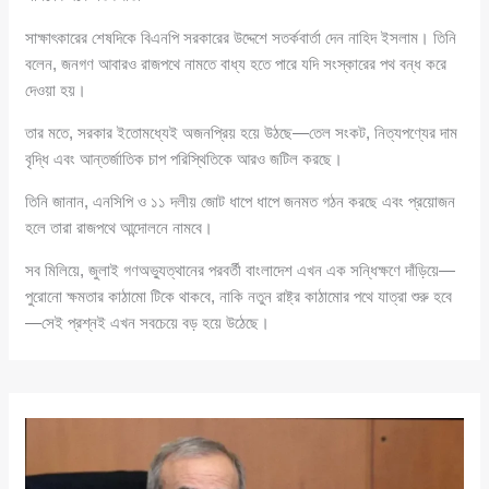
সাক্ষাৎকারের শেষদিকে বিএনপি সরকারের উদ্দেশে সতর্কবার্তা দেন নাহিদ ইসলাম। তিনি
বলেন, জনগণ আবারও রাজপথে নামতে বাধ্য হতে পারে যদি সংস্কারের পথ বন্ধ করে
দেওয়া হয়।
তার মতে, সরকার ইতোমধ্যেই অজনপ্রিয় হয়ে উঠছে—তেল সংকট, নিত্যপণ্যের দাম
বৃদ্ধি এবং আন্তর্জাতিক চাপ পরিস্থিতিকে আরও জটিল করছে।
তিনি জানান, এনসিপি ও ১১ দলীয় জোট ধাপে ধাপে জনমত গঠন করছে এবং প্রয়োজন
হলে তারা রাজপথে আন্দোলনে নামবে।
সব মিলিয়ে, জুলাই গণঅভ্যুত্থানের পরবর্তী বাংলাদেশ এখন এক সন্ধিক্ষণে দাঁড়িয়ে—
পুরোনো ক্ষমতার কাঠামো টিকে থাকবে, নাকি নতুন রাষ্ট্র কাঠামোর পথে যাত্রা শুরু হবে
—সেই প্রশ্নই এখন সবচেয়ে বড় হয়ে উঠেছে।