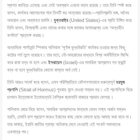
স্বাগত জানিয়ে এসেছে এবং সেই অবস্থান এখনো বহাল রয়েছে। তবে তিনি স্পষ্ট করে
বলেন, কার্যকর আলোচনার পথে তিনটি বড় অন্তরায় রয়েছে—প্রতিশ্রুতি ভঙ্গ, অবৈধ
অবরোধ এবং অব্যাহত হুমকি।
যুক্তরাষ্ট্র
(United States)-এর প্রতি ইঙ্গিত করে
তিনি বলেন, বিশ্ববাসী এখন তাদের কথার সঙ্গে কাজের অসামঞ্জস্য এবং ‘অন্তহীন
কপটতা’ প্রত্যক্ষ করছে।
অন্যদিকে পার্লামেন্ট স্পিকার গালিবাফ ‘পূর্ণাঙ্গ যুদ্ধবিরতি’ কার্যকর হওয়ার জন্য কিছু
কঠোর শর্ত তুলে ধরেছেন। তার মতে, নৌ-অবরোধের মাধ্যমে বিশ্ব অর্থনীতিকে জিম্মি
করে রাখা বন্ধ না হলে এবং
ইসরায়েল
(Israel)-এর সামরিক আগ্রাসন সব ফ্রন্টে
বন্ধ না হলে যুদ্ধবিরতির কোনো বাস্তব অর্থ নেই।
তিনি আরও সতর্ক করে বলেন, এমন পরিস্থিতিতে কৌশলগতভাবে গুরুত্বপূর্ণ
হরমুজ
প্রণালি
(Strait of Hormuz) পুনরায় খুলে দেওয়া সম্ভব নয়। এই প্রণালিকে ঘিরে
চলমান উত্তেজনা ইতোমধ্যেই বৈশ্বিক জ্বালানি বাজারে প্রভাব ফেলছে।
গালিবাফ জোর দিয়ে বলেন, সামরিক আগ্রাসনের মাধ্যমে যেমন লক্ষ্য অর্জন সম্ভব
হয়নি, তেমনি চাপ প্রয়োগ করেও ইরানের কাছ থেকে কোনো ছাড় আদায় করা যাবে না।
তার ভাষায়, ইরানি জাতির ন্যায্য অধিকার মেনে নেওয়াই এই সংকট সমাধানের
একমাত্র পথ।