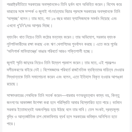
পররাষ্ট্রনীতিতে সরকারের অবস্থানকেও তিনি দুর্বল বলে অভিহিত করেন। বিশেষ করে
ভারতের সঙ্গে সম্পর্ক ও জুলাই গ\ণহ\ত্যার বিচার প্রসঙ্গে সরকারের অবস্থানকে তিনি
‘অস্বচ্ছ’ বলেন। তার মতে, গত ১৬ বছর ভারত ফ্যাসিজমকে সমর্থন দিয়েছে এবং
এখনো খু’\নি’\দের আশ্রয় দিচ্ছে।
ব্যাংকিং খাত নিয়েও তিনি কঠোর মন্তব্য করেন। তার অভিযোগ, সরকার ব্যাংক
লুটপাটকারীদের রক্ষা করছে এবং ঋণ খেলাপিদের পুনর্বাসন করছে। এতে করে পূর্বের
‘অলিগার্ক মাফিয়াতন্ত্র’ ভাঙার পরিবর্তে আরও শক্তিশালী হচ্ছে।
জুলাই স্মৃতি জাদুঘর নিয়েও তিনি উদ্বেগ প্রকাশ করেন। তার মতে, এই প্রকল্পও
দলীয়করণের বাইরে নেই। বিশেষজ্ঞদের পরিবর্তে রাজনৈতিক ব্যক্তিদের দায়িত্ব দেওয়ার
সিদ্ধান্তকে তিনি সমালোচনা করেন এবং বলেন, এতে ইতিহাস বিকৃত হওয়ার আশঙ্কা
রয়েছে।
সাক্ষাৎকারের শেষদিকে তিনি সতর্ক করেন—বারবার গণঅভ্যুত্থান কাম্য নয়, কিন্তু
জনগণের আকাঙ্ক্ষা উপেক্ষা করা হলে পরিস্থিতি আবার বিস্ফোরিত হতে পারে। বর্তমান
সরকার ইতোমধ্যেই অজনপ্রিয় হয়ে উঠছে বলে তার দাবি। তেল সংকট, দ্রব্যমূল্য
বৃদ্ধি ও আন্তর্জাতিক চাপ মোকাবিলায় ব্যর্থ হলে সরকারের ভবিষ্যৎ অনিশ্চিত হতে
পারে।