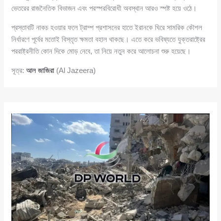
ভেতরের রাজনৈতিক বিভাজন এবং পরস্পরবিরোধী অবস্থান আরও স্পষ্ট হয়ে ওঠে।
প্রস্তাবটি নাকচ হওয়ার ফলে ট্রাম্প প্রশাসনের হাতে ইরানকে ঘিরে সামরিক কৌশল
নির্ধারণে পূর্বের মতোই বিস্তৃত ক্ষমতা বহাল থাকছে। এতে করে ভবিষ্যতে যুক্তরাষ্ট্রের
পররাষ্ট্রনীতি কোন দিকে মোড় নেবে, তা নিয়ে নতুন করে আলোচনা শুরু হয়েছে।
সূত্র:
আল জাজিরা
(Al Jazeera)