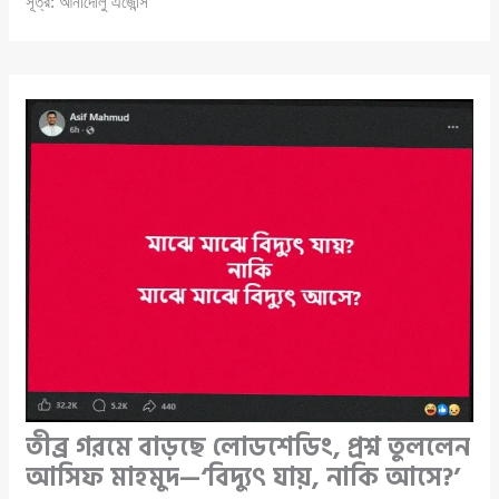
সূত্র: আনাদোলু এজেন্সি
তীব্র গরমে বাড়ছে লোডশেডিং, প্রশ্ন তুললেন
আসিফ মাহমুদ—‘বিদ্যুৎ যায়, নাকি আসে?’