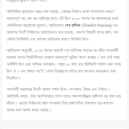
দারিদ্র্যের ঝুঁকিতে পড়তে পারে।
আইসিজির মূল্যায়নে আরও বলা হয়েছে, এবারের নির্বাচন কেবল ফলাফলের কারণে
গুরুত্বপূর্ণ নয়; বরং বহু ভোটারের জন্য এটি ছিল ২০০৮ সালের পর প্রথমবারের মতো
ভোটাধিকার প্রয়োগের সুযোগ। প্রতিবেদনে
শেখ হাসিনা
(Sheikh Hasina)-এর
আমলের তিনটি নির্বাচনের সমালোচনাও করা হয়েছে, যেগুলো বিরোধী দলের বর্জন, কম
ভোটার উপস্থিতি এবং ব্যাপক অনিয়মের কারণে বিতর্কিত ছিল।
প্রতিবেদন অনুযায়ী, ২০২৪ সালের আগস্টে শেখ হাসিনার পতনের পর গঠিত অন্তর্বর্তী
সরকার দেশের স্থিতিশীলতা ফেরাতে গুরুত্বপূর্ণ ভূমিকা পালন করেছে। তবে সেই সময়
অর্থনীতি ছিল চরম অস্থির অবস্থায়। প্রায় ১৮ মাস ধরে পরিস্থিতি সামাল দেয়া সহজ
ছিল না। এক পর্যায়ে সহ’\িংসতা নিয়ন্ত্রণের বাইরে চলে যাওয়ার আশঙ্কাও দেখা
দিয়েছিল।
অন্তর্বর্তী সরকারের তিনটি প্রধান লক্ষ্য ছিল—সংস্কার, বিচার এবং নির্বাচন।
আইসিজি বলছে, তারা আংশিকভাবে সফল হলেও আমলাতান্ত্রিক জটিলতা বড় বাধা হয়ে
দাঁড়ায়। এছাড়া নির্বাচনের আগে সংস্কার নিয়ে রাজনৈতিক ঐকমত্য ধরে রাখতেও
তাদের নানা আপস করতে হয়েছে।