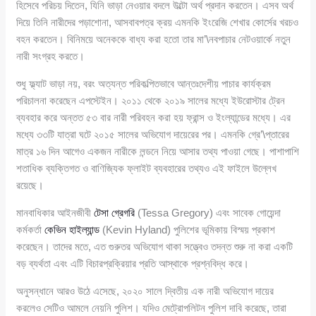
হিসেবে পরিচয় দিতেন, যিনি ভাড়া নেওয়ার বদলে উল্টো অর্থ প্রদান করতেন। এসব অর্থ
দিয়ে তিনি নারীদের পড়াশোনা, আসবাবপত্র ক্রয় এমনকি ইংরেজি শেখার কোর্সের খরচও
বহন করতেন। বিনিময়ে অনেককে বাধ্য করা হতো তার মা’\নবপাচার নেটওয়ার্কে নতুন
নারী সংগ্রহ করতে।
শুধু ফ্ল্যাট ভাড়া নয়, বরং অত্যন্ত পরিকল্পিতভাবে আন্তঃদেশীয় পাচার কার্যক্রম
পরিচালনা করেছেন এপস্টেইন। ২০১১ থেকে ২০১৯ সালের মধ্যে ইউরোস্টার ট্রেন
ব্যবহার করে অন্তত ৫৩ বার নারী পরিবহন করা হয় ফ্রান্স ও ইংল্যান্ডের মধ্যে। এর
মধ্যে ৩৩টি যাত্রা ঘটে ২০১৫ সালের অভিযোগ দায়েরের পর। এমনকি গ্রে’\প্তারের
মাত্র ১৬ দিন আগেও একজন নারীকে লন্ডনে নিয়ে আসার তথ্য পাওয়া গেছে। পাশাপাশি
শতাধিক ব্যক্তিগত ও বাণিজ্যিক ফ্লাইট ব্যবহারের তথ্যও এই ফাইলে উল্লেখ
রয়েছে।
মানবাধিকার আইনজীবী
টেসা গ্রেগরি
(Tessa Gregory) এবং সাবেক গোয়েন্দা
কর্মকর্তা
কেভিন হাইল্যান্ড
(Kevin Hyland) পুলিশের ভূমিকায় বিস্ময় প্রকাশ
করেছেন। তাদের মতে, এত গুরুতর অভিযোগ থাকা সত্ত্বেও তদন্ত শুরু না করা একটি
বড় ব্যর্থতা এবং এটি বিচারপ্রক্রিয়ার প্রতি আস্থাকে প্রশ্নবিদ্ধ করে।
অনুসন্ধানে আরও উঠে এসেছে, ২০২০ সালে দ্বিতীয় এক নারী অভিযোগ দায়ের
করলেও সেটিও আমলে নেয়নি পুলিশ। যদিও মেট্রোপলিটন পুলিশ দাবি করেছে, তারা