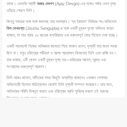
তাকে। এমনকি স্বামী
অজয় দেবগণ
(Ajay Devgn)-এর সঙ্গেও পর্দায় এমন দৃশ্য
এড়িয়ে গেছেন তিনি।
কিন্তু সময়ের সঙ্গে সঙ্গে বদলেছে তার অবস্থান। ‘দ্য ট্রায়াল’ সিরিজে সহ-অভিনেতা
যিশু সেনগুপ্ত
(Jisshu Sengupta)-র সঙ্গে একটি চুম্বন দৃশ্যে অভিনয় করেন
কাজল, যা তার প্রায় ২৯ বছরের ক্যারিয়ারে এক গুরুত্বপূর্ণ মোড় হিসেবে দেখা হচ্ছে।
একটি পডকাস্টে নিজের অভিজ্ঞতা জানাতে গিয়ে কাজল বলেন, দৃশ্যটি তার জন্য সহজ
ছিল না। তবুও চরিত্রের গভীরতা ও গল্পের প্রয়োজন বিবেচনায় তিনি এতে রাজি হন।
তার ভাষায়, এটি কেবল একটি চুম্বন দৃশ্য নয়—চরিত্রের আবেগ, দ্বন্দ্ব এবং
সংগ্রামের গুরুত্বপূর্ণ প্রকাশ।
তিনি আরও জানান, শুটিংয়ের সময় কিছুটা অস্বস্তি থাকলেও একজন পেশাদার
অভিনেত্রী হিসেবে দায়িত্ববোধ থেকেই তিনি দৃশ্যটি সম্পন্ন করেছেন। তার মতে,
অভিনয়ের পরিধি বিস্তৃত করতে এবং চরিত্রের প্রতি সুবিচার করতে এই ধরনের
সিদ্ধান্ত নেওয়ার সময় এসেছে।
‘দ্য ট্রায়াল’ মূলত জনপ্রিয় আন্তর্জাতিক সিরিজ ‘দ্য গুড ওয়াইফ’-এর ভারতীয়
রূপান্তর, যা পরিচালনা করেছেন সুপর্ণ বর্মা। কোর্টরুম ড্রামা ঘরানার এই সিরিজটির
প্রথম সিজন সফল হওয়ার পর দ্বিতীয় সিজনও মুক্তি পেয়েছে এবং বর্তমানে এটি