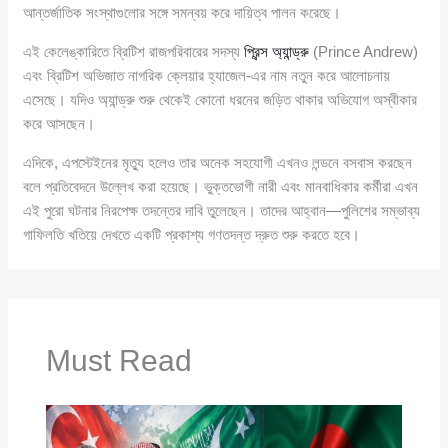
আন্তর্জাতিক সংস্থাগুলোর সঙ্গে সমন্বয় করে দায়িত্ব পালন করেছে।
এই কেলেঙ্কারিতে ব্রিটিশ রাজপরিবারের সদস্য
প্রিন্স অ্যান্ড্রু
(Prince Andrew)
এবং ব্রিটিশ অভিজাত নাগরিক ক্লেয়ার হ্যাজেল-এর নাম নতুন করে আলোচনায়
এসেছে। যদিও অ্যান্ড্রু শুরু থেকেই কোনো ধরনের জড়িত থাকার অভিযোগ অস্বীকার
করে আসছেন।
এদিকে, এপস্টেইনের মৃত্যু হলেও তার অনেক সহযোগী এখনও লন্ডনে বসবাস করছেন
বলে প্রতিবেদনে উল্লেখ করা হয়েছে। ভুক্তভোগী নারী এবং মানবাধিকার কর্মীরা এখন
এই পুরো ঘটনার নিরপেক্ষ তদন্তের দাবি তুলেছেন। তাদের আহ্বান—পুলিশের সম্ভাব্য
গাফিলতি খতিয়ে দেখতে একটি প্রকাশ্য গণতদন্ত দ্রুত শুরু করতে হবে।
Must Read