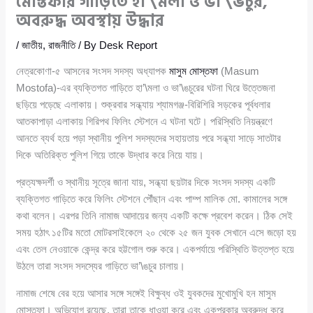
মোস্তফার গাড়িতে হা’\মলা ও ভা’\ঙচুর,
অবরুদ্ধ অবস্থায় উদ্ধার
/
জাতীয়
,
রাজনীতি
/ By
Desk Report
নেত্রকোণা-৫ আসনের সংসদ সদস্য অধ্যাপক
মাসুম মোস্তফা
(Masum
Mostofa)-এর ব্যক্তিগত গাড়িতে হা’\মলা ও ভা’\ঙচুরের ঘটনা ঘিরে উত্তেজনা
ছড়িয়ে পড়েছে এলাকায়। শুক্রবার সন্ধ্যায় শ্যামগঞ্জ-বিরিশিরি সড়কের পূর্বধলার
আতকাপাড়া এলাকায় গিরিপথ ফিলিং স্টেশনে এ ঘটনা ঘটে। পরিস্থিতি নিয়ন্ত্রণে
আনতে ব্যর্থ হয়ে পড়া স্থানীয় পুলিশ সদস্যদের সহায়তায় পরে সন্ধ্যা সাড়ে সাতটার
দিকে অতিরিক্ত পুলিশ গিয়ে তাকে উদ্ধার করে নিয়ে যায়।
প্রত্যক্ষদর্শী ও স্থানীয় সূত্রে জানা যায়, সন্ধ্যা ছয়টার দিকে সংসদ সদস্য একটি
ব্যক্তিগত গাড়িতে করে ফিলিং স্টেশনে পৌঁছান এবং পাম্প মালিক মো. কামালের সঙ্গে
কথা বলেন। এরপর তিনি নামাজ আদায়ের জন্য একটি কক্ষে প্রবেশ করেন। ঠিক সেই
সময় হঠাৎ ১৫টির মতো মোটরসাইকেলে ২০ থেকে ২৫ জন যুবক সেখানে এসে জড়ো হয়
এবং তেল নেওয়াকে কেন্দ্র করে হট্টগোল শুরু করে। একপর্যায়ে পরিস্থিতি উত্তপ্ত হয়ে
উঠলে তারা সংসদ সদস্যের গাড়িতে ভা’\ঙচুর চালায়।
নামাজ শেষে বের হয়ে আসার সঙ্গে সঙ্গেই বিক্ষুব্ধ ওই যুবকদের মুখোমুখি হন মাসুম
মোস্তফা। অভিযোগ রয়েছে, তারা তাকে ধাওয়া করে এবং একপ্রকার অবরুদ্ধ করে