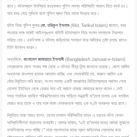
রাখে। ঘটনাস্থলে উপস্থিত কয়েকজন পুলিশ সদস্য পরিস্থিতি সামাল দিতে ব্যর্থ হন।
পরে খবর পেয়ে পূর্বধলা থানা পুলিশ দ্রুত গিয়ে তাকে উদ্ধার করে।
ঘটনা নিয়ে পুলিশ সুপার
মো. তরিকুল ইসলাম
(Md. Tarikul Islam) জানান, খবর
পাওয়ার সঙ্গে সঙ্গেই আইনশৃঙ্খলা বাহিনী ঘটনাস্থলে গিয়ে সংসদ সদস্যকে নিরাপদে
সরিয়ে নেয়। একইসঙ্গে এ ঘটনায় জড়িতদের শনাক্ত করে আটকের চেষ্টা চলছে বলেও
তিনি উল্লেখ করেন।
অন্যদিকে,
বাংলাদেশ জামায়াতে ইসলামী
(Bangladesh Jamaat-e-Islami)
নেত্রকোনা জেলা শাখার পক্ষ থেকে এ ঘটনায় তীব্র নিন্দা জানানো হয়েছে। জেলা আমির
অধ্যাপক মাওলানা ছাদেক আহমাদ হারিছ এবং সেক্রেটারি মো. বদরুল আমিন এক
যৌথ বিবৃতিতে দাবি করেন, সংসদ সদস্য একটি মাদ্রাসার ভিত্তিপ্রস্তর স্থাপন শেষে
হোগলা ইউনিয়ন থেকে ফেরার পথে ওই স্থানে নামাজ আদায়ের জন্য থামেন। সেই
সময় শতাধিক ব্যক্তি পরিকল্পিতভাবে তার গাড়িতে সন্ত্রাসী হা’\মলা চালায় এবং মসজিদ
ঘেরাও করে তাকে ও তার সঙ্গে থাকা লোকজনকে প্রায় এক ঘণ্টা অবরুদ্ধ করে রাখে।
বিবৃতিতে তারা আরও বলেন, দেশের চলমান পরিস্থিতির মধ্যে এ ধরনের ঘটনা কেবল
অস্থিতিশীলতা বাড়ানোর অপচেষ্টা। তাদের ভাষায়, “এই হা’\মলার মধ্যে আমরা পুরোনো
ফ্যাসিবাদের গন্ধ পাচ্ছি।” তারা প্রশাসনের কাছে দ্রুত জড়িতদের গ্রেপ্তার করে