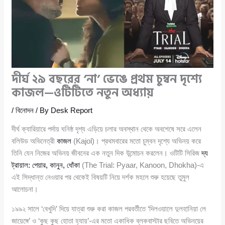
দীর্ঘ ২৯ বছরের ‘না’ ভেঙে প্রথম চুম্বন দৃশ্যে
কাজল—ওটিটিতে নতুন অধ্যায়
/
বিনোদন
/ By
Desk Report
দীর্ঘ ক্যারিয়ারে পর্দায় ঘনিষ্ঠ দৃশ্য এড়িয়ে চলার অবস্থান থেকে অবশেষে সরে এলেন
বলিউড অভিনেত্রী
কাজল
(Kajol)। প্রথমবারের মতো চুম্বন দৃশ্যে অভিনয় করে
তিনি যেন নিজের অভিনয় জীবনের এক নতুন দিক উন্মোচন করলেন। ওটিটি সিরিজ
দ্য
ট্রায়াল: পেয়ার, কানুন, ধোঁকা
(The Trial: Pyaar, Kanoon, Dhokha)-এ
এই সিদ্ধান্ত নেওয়ার পর থেকেই বিষয়টি নিয়ে দর্শক মহলে শুরু হয়েছে তুমুল
আলোচনা।
১৯৯২ সালে ‘বেখুদি’ দিয়ে যাত্রা শুরু করা কাজল পরবর্তীতে ‘দিলওয়ালে দুলহানিয়া লে
জায়েঙ্গে’ ও ‘কুছ কুছ হোতা হ্যায়’-এর মতো একাধিক ব্লকবাস্টার ছবিতে অভিনয়ের