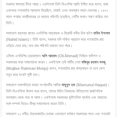
সরকার ক্ষমতায় টিকে আছে। একইসঙ্গে তিনি বিএনপির প্রতি ইঙ্গিত করে বলেন, যারা
একসময় গণভোটের প্রস্তাব দিয়েছিল, তারাই এখন অবস্থান বদলে ফেলেছে। ১৯৭১
সালে গণরায় অস্বীকারের যে ভয়াবহ পরিণতি হয়েছিল, সেটির কথাও স্মরণ করিয়ে দেন
তিনি।
সমাবেশে বক্তব্য রাখেন এনসিপির আহ্বায়ক ও বিরোধী দলীয় চিফ হুইপ
নাহিদ ইসলাম
(Nahid Islam)। তিনি বলেন, সরকার যদি শক্তি প্রয়োগ করে গণভোটের রায়
এড়িয়ে যেতে চায়, তবে তার পরিণতি ভয়াবহ হতে পারে।
এদিকে এলডিপির চেয়ারম্যান
অলি আহমদ
(Oli Ahmad) নির্বাচন কমিশন ও
সরকারের কড়া সমালোচনা করেন। একইসঙ্গে এবি পার্টির নেতা
মজিবুর রহমান মনজু
(Mujibur Rahman Monju) বলেন, গণভোটের রায় বাস্তবায়ন না হলে দেশে
নতুন করে সংকট সৃষ্টি হবে।
সমাবেশে সভাপতিত্ব করেন সংগঠনটির আমির
মামুনুল হক
(Mamunul Haque)।
তিনি বিএনপিকে উদ্দেশ করে বলেন, তাদের উচিত নিজেদের ঐতিহ্যগত রাজনৈতিক
অবস্থান থেকে সরে না আসা। একইসঙ্গে সরকারের কূটনৈতিক ব্যর্থতা এবং ভারতের
সঙ্গে সম্পর্ক নিয়েও তীব্র সমালোচনা করেন তিনি।
সমাবেশে ১১ দলীয় ঐক্যজোটের নেতারা একযোগে বর্তমান সরকারের পতন এবং গণভোট