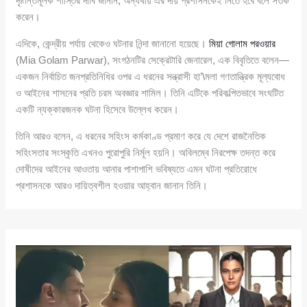
দৃষ্টান্তমূলক শাস্তির দাবি জানান, অন্যথায় এর দায় প্রশাসনকেই নিতে হবে বলে সতর্ক
করেন।
এদিকে, কেন্দ্রীয় পর্যায় থেকেও ঘটনার নিন্দা জানানো হয়েছে।
মিয়া গোলাম পরওয়ার
(Mia Golam Parwar), সংগঠনটির সেক্রেটারি জেনারেল, এক বিবৃতিতে বলেন—
একজন নির্বাচিত জনপ্রতিনিধির ওপর এ ধরনের সন্ত্রাসী হা’\মলা গণতান্ত্রিক মূল্যবোধ
ও আইনের শাসনের প্রতি চরম অবজ্ঞার শামিল। তিনি এটিকে পরিকল্পিতভাবে সংঘটিত
একটি ন্যক্কারজনক ঘটনা হিসেবে উল্লেখ করেন।
তিনি আরও বলেন, এ ধরনের সহিংস কর্মকাণ্ড প্রমাণ করে যে দেশে রাজনৈতিক
সহিংসতার সংস্কৃতি এখনও পুরোপুরি নির্মূল হয়নি। অবিলম্বে নিরপেক্ষ তদন্ত করে
দোষীদের আইনের আওতায় আনার পাশাপাশি ভবিষ্যতে এমন ঘটনা প্রতিরোধে
প্রশাসনকে আরও দায়িত্বশীল হওয়ার আহ্বান জানান তিনি।