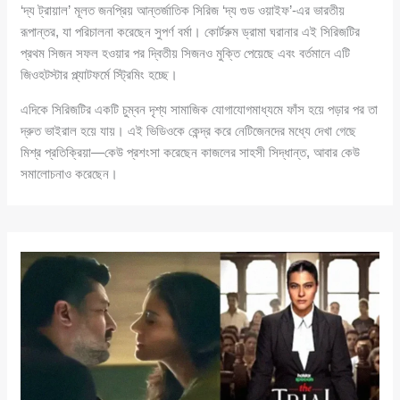
‘দ্য ট্রায়াল’ মূলত জনপ্রিয় আন্তর্জাতিক সিরিজ ‘দ্য গুড ওয়াইফ’-এর ভারতীয়
রূপান্তর, যা পরিচালনা করেছেন সুপর্ণ বর্মা। কোর্টরুম ড্রামা ঘরানার এই সিরিজটির
প্রথম সিজন সফল হওয়ার পর দ্বিতীয় সিজনও মুক্তি পেয়েছে এবং বর্তমানে এটি
জিওহটস্টার প্ল্যাটফর্মে স্ট্রিমিং হচ্ছে।
এদিকে সিরিজটির একটি চুম্বন দৃশ্য সামাজিক যোগাযোগমাধ্যমে ফাঁস হয়ে পড়ার পর তা
দ্রুত ভাইরাল হয়ে যায়। এই ভিডিওকে কেন্দ্র করে নেটিজেনদের মধ্যে দেখা গেছে
মিশ্র প্রতিক্রিয়া—কেউ প্রশংসা করেছেন কাজলের সাহসী সিদ্ধান্ত, আবার কেউ
সমালোচনাও করেছেন।