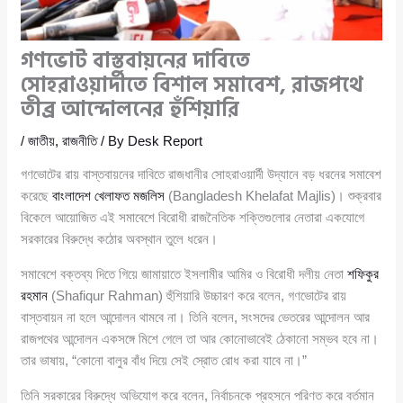
গণভোট বাস্তবায়নের দাবিতে
সোহরাওয়ার্দীতে বিশাল সমাবেশ, রাজপথে
তীব্র আন্দোলনের হুঁশিয়ারি
/
জাতীয়
,
রাজনীতি
/ By
Desk Report
গণভোটের রায় বাস্তবায়নের দাবিতে রাজধানীর সোহরাওয়ার্দী উদ্যানে বড় ধরনের সমাবেশ
করেছে
বাংলাদেশ খেলাফত মজলিস
(Bangladesh Khelafat Majlis)। শুক্রবার
বিকেলে আয়োজিত এই সমাবেশে বিরোধী রাজনৈতিক শক্তিগুলোর নেতারা একযোগে
সরকারের বিরুদ্ধে কঠোর অবস্থান তুলে ধরেন।
সমাবেশে বক্তব্য দিতে গিয়ে জামায়াতে ইসলামীর আমির ও বিরোধী দলীয় নেতা
শফিকুর
রহমান
(Shafiqur Rahman) হুঁশিয়ারি উচ্চারণ করে বলেন, গণভোটের রায়
বাস্তবায়ন না হলে আন্দোলন থামবে না। তিনি বলেন, সংসদের ভেতরের আন্দোলন আর
রাজপথের আন্দোলন একসঙ্গে মিশে গেলে তা আর কোনোভাবেই ঠেকানো সম্ভব হবে না।
তার ভাষায়, “কোনো বালুর বাঁধ দিয়ে সেই স্রোত রোধ করা যাবে না।”
তিনি সরকারের বিরুদ্ধে অভিযোগ করে বলেন, নির্বাচনকে প্রহসনে পরিণত করে বর্তমান