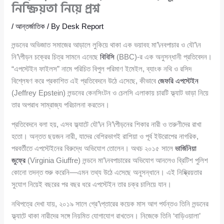
নিষ্ক্রিয়তা নিয়ে প্রশ্ন
/
আন্তর্জাতিক
/ By
Desk Report
লন্ডনের অভিজাত সমাজের আড়ালে লুকিয়ে থাকা এক ভয়াবহ মা’\নবপাচার ও যৌ’\ন
নি’\পীড়ন চক্রের চিত্র সামনে এনেছে
বিবিসি
(BBC)-র এক অনুসন্ধানী প্রতিবেদন।
“এপস্টেইন ফাইলস” নামে পরিচিত বিপুল পরিমাণ ইমেইল, ব্যাংক নথি ও রসিদ
বিশ্লেষণ করে প্রকাশিত এই প্রতিবেদনে উঠে এসেছে, কীভাবে
জেফরি এপস্টেইন
(Jeffrey Epstein) লন্ডনের কেনসিংটন ও চেলসি এলাকায় চারটি ফ্ল্যাট ভাড়া নিয়ে
তার অপরাধ সাম্রাজ্য পরিচালনা করতেন।
প্রতিবেদনে বলা হয়, এসব ফ্ল্যাটে যৌ’\ন নি’\পীড়নের শিকার নারী ও তরুণীদের রাখা
হতো। অন্তত ছয়জন নারী, যাদের বেশিরভাগই রাশিয়া ও পূর্ব ইউরোপের নাগরিক,
পরবর্তীতে এপস্টেইনের বিরুদ্ধে অভিযোগ তোলেন। অথচ ২০১৫ সালে
ভার্জিনিয়া
জুফ্রে
(Virginia Giuffre) লন্ডনে মা’\নবপাচারের অভিযোগ আনলেও ব্রিটিশ পুলিশ
কোনো তদন্ত শুরু করেনি—এমন তথ্য উঠে এসেছে অনুসন্ধানে। এই নিষ্ক্রিয়তার
সুযোগ নিয়েই বছরের পর বছর ধরে এপস্টেইন তার চক্র চালিয়ে যান।
নথিপত্রে দেখা যায়, ২০১৯ সালে গ্রে’\প্তারের কয়েক মাস আগ পর্যন্তও তিনি লন্ডনের
ফ্ল্যাটে থাকা নারীদের সঙ্গে নিয়মিত যোগাযোগ রাখতেন। নিজেকে তিনি ‘বাড়িওয়ালা’