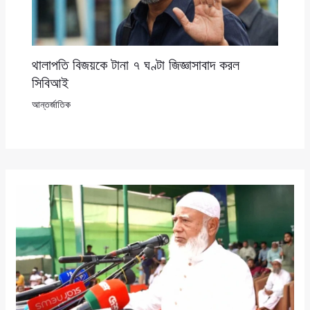
থালাপতি বিজয়কে টানা ৭ ঘণ্টা জিজ্ঞাসাবাদ করল
সিবিআই
আন্তর্জাতিক