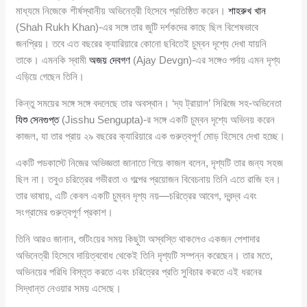
মাধ্যমে নিজেকে শীর্ষস্থানীয় অভিনেত্রী হিসেবে প্রতিষ্ঠিত করেন।
শাহরুখ খান
(Shah Rukh Khan)-এর সঙ্গে তার জুটি দর্শকদের কাছে ছিল বিশেষভাবে
জনপ্রিয়। তবে এত বছরের ক্যারিয়ারে কোনো ছবিতেই চুম্বন দৃশ্যে দেখা যায়নি
তাকে। এমনকি স্বামী
অজয় দেবগণ
(Ajay Devgn)-এর সঙ্গেও পর্দায় এমন দৃশ্য
এড়িয়ে গেছেন তিনি।
কিন্তু সময়ের সঙ্গে সঙ্গে বদলেছে তার অবস্থান। ‘দ্য ট্রায়াল’ সিরিজে সহ-অভিনেতা
যিশু সেনগুপ্ত
(Jisshu Sengupta)-র সঙ্গে একটি চুম্বন দৃশ্যে অভিনয় করেন
কাজল, যা তার প্রায় ২৯ বছরের ক্যারিয়ারে এক গুরুত্বপূর্ণ মোড় হিসেবে দেখা হচ্ছে।
একটি পডকাস্টে নিজের অভিজ্ঞতা জানাতে গিয়ে কাজল বলেন, দৃশ্যটি তার জন্য সহজ
ছিল না। তবুও চরিত্রের গভীরতা ও গল্পের প্রয়োজন বিবেচনায় তিনি এতে রাজি হন।
তার ভাষায়, এটি কেবল একটি চুম্বন দৃশ্য নয়—চরিত্রের আবেগ, দ্বন্দ্ব এবং
সংগ্রামের গুরুত্বপূর্ণ প্রকাশ।
তিনি আরও জানান, শুটিংয়ের সময় কিছুটা অস্বস্তি থাকলেও একজন পেশাদার
অভিনেত্রী হিসেবে দায়িত্ববোধ থেকেই তিনি দৃশ্যটি সম্পন্ন করেছেন। তার মতে,
অভিনয়ের পরিধি বিস্তৃত করতে এবং চরিত্রের প্রতি সুবিচার করতে এই ধরনের
সিদ্ধান্ত নেওয়ার সময় এসেছে।