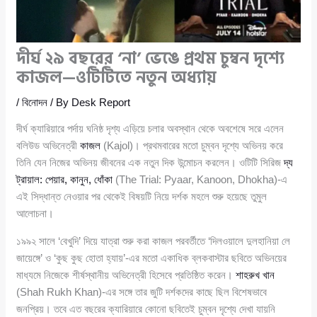
দীর্ঘ ২৯ বছরের ‘না’ ভেঙে প্রথম চুম্বন দৃশ্যে
কাজল—ওটিটিতে নতুন অধ্যায়
/
বিনোদন
/ By
Desk Report
দীর্ঘ ক্যারিয়ারে পর্দায় ঘনিষ্ঠ দৃশ্য এড়িয়ে চলার অবস্থান থেকে অবশেষে সরে এলেন
বলিউড অভিনেত্রী
কাজল
(Kajol)। প্রথমবারের মতো চুম্বন দৃশ্যে অভিনয় করে
তিনি যেন নিজের অভিনয় জীবনের এক নতুন দিক উন্মোচন করলেন। ওটিটি সিরিজ
দ্য
ট্রায়াল: পেয়ার, কানুন, ধোঁকা
(The Trial: Pyaar, Kanoon, Dhokha)-এ
এই সিদ্ধান্ত নেওয়ার পর থেকেই বিষয়টি নিয়ে দর্শক মহলে শুরু হয়েছে তুমুল
আলোচনা।
১৯৯২ সালে ‘বেখুদি’ দিয়ে যাত্রা শুরু করা কাজল পরবর্তীতে ‘দিলওয়ালে দুলহানিয়া লে
জায়েঙ্গে’ ও ‘কুছ কুছ হোতা হ্যায়’-এর মতো একাধিক ব্লকবাস্টার ছবিতে অভিনয়ের
মাধ্যমে নিজেকে শীর্ষস্থানীয় অভিনেত্রী হিসেবে প্রতিষ্ঠিত করেন।
শাহরুখ খান
(Shah Rukh Khan)-এর সঙ্গে তার জুটি দর্শকদের কাছে ছিল বিশেষভাবে
জনপ্রিয়। তবে এত বছরের ক্যারিয়ারে কোনো ছবিতেই চুম্বন দৃশ্যে দেখা যায়নি