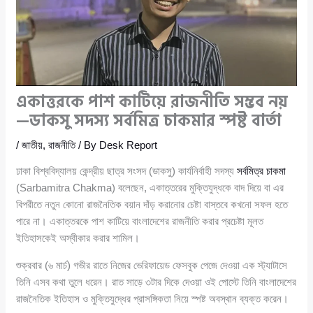
একাত্তরকে পাশ কাটিয়ে রাজনীতি সম্ভব নয়
—ডাকসু সদস্য সর্বমিত্র চাকমার স্পষ্ট বার্তা
/
জাতীয়
,
রাজনীতি
/ By
Desk Report
ঢাকা বিশ্ববিদ্যালয় কেন্দ্রীয় ছাত্র সংসদ (ডাকসু) কার্যনির্বাহী সদস্য
সর্বমিত্র চাকমা
(Sarbamitra Chakma) বলেছেন, একাত্তরের মুক্তিযুদ্ধকে বাদ দিয়ে বা এর
বিপরীতে নতুন কোনো রাজনৈতিক বয়ান দাঁড় করানোর চেষ্টা বাস্তবে কখনো সফল হতে
পারে না। একাত্তরকে পাশ কাটিয়ে বাংলাদেশের রাজনীতি করার প্রচেষ্টা মূলত
ইতিহাসকেই অস্বীকার করার শামিল।
শুক্রবার (৬ মার্চ) গভীর রাতে নিজের ভেরিফায়েড ফেসবুক পেজে দেওয়া এক স্ট্যাটাসে
তিনি এসব কথা তুলে ধরেন। রাত সাড়ে ৩টার দিকে দেওয়া ওই পোস্টে তিনি বাংলাদেশের
রাজনৈতিক ইতিহাস ও মুক্তিযুদ্ধের প্রাসঙ্গিকতা নিয়ে স্পষ্ট অবস্থান ব্যক্ত করেন।