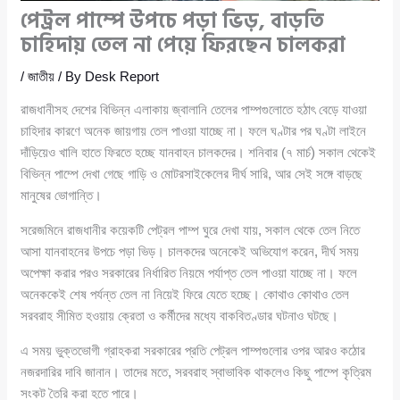
পেট্রল পাম্পে উপচে পড়া ভিড়, বাড়তি
চাহিদায় তেল না পেয়ে ফিরছেন চালকরা
/
জাতীয়
/ By
Desk Report
রাজধানীসহ দেশের বিভিন্ন এলাকায় জ্বালানি তেলের পাম্পগুলোতে হঠাৎ বেড়ে যাওয়া
চাহিদার কারণে অনেক জায়গায় তেল পাওয়া যাচ্ছে না। ফলে ঘণ্টার পর ঘণ্টা লাইনে
দাঁড়িয়েও খালি হাতে ফিরতে হচ্ছে যানবাহন চালকদের। শনিবার (৭ মার্চ) সকাল থেকেই
বিভিন্ন পাম্পে দেখা গেছে গাড়ি ও মোটরসাইকেলের দীর্ঘ সারি, আর সেই সঙ্গে বাড়ছে
মানুষের ভোগান্তি।
সরেজমিনে রাজধানীর কয়েকটি পেট্রল পাম্প ঘুরে দেখা যায়, সকাল থেকে তেল নিতে
আসা যানবাহনের উপচে পড়া ভিড়। চালকদের অনেকেই অভিযোগ করেন, দীর্ঘ সময়
অপেক্ষা করার পরও সরকারের নির্ধারিত নিয়মে পর্যাপ্ত তেল পাওয়া যাচ্ছে না। ফলে
অনেককেই শেষ পর্যন্ত তেল না নিয়েই ফিরে যেতে হচ্ছে। কোথাও কোথাও তেল
সরবরাহ সীমিত হওয়ায় ক্রেতা ও কর্মীদের মধ্যে বাকবিতণ্ডার ঘটনাও ঘটছে।
এ সময় ভুক্তভোগী গ্রাহকরা সরকারের প্রতি পেট্রল পাম্পগুলোর ওপর আরও কঠোর
নজরদারির দাবি জানান। তাদের মতে, সরবরাহ স্বাভাবিক থাকলেও কিছু পাম্পে কৃত্রিম
সংকট তৈরি করা হতে পারে।