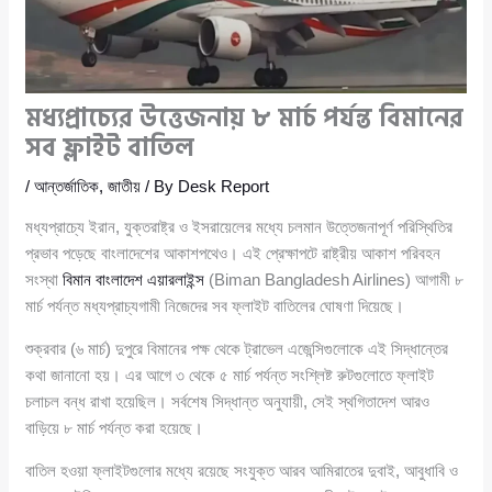
মধ্যপ্রাচ্যের উত্তেজনায় ৮ মার্চ পর্যন্ত বিমানের
সব ফ্লাইট বাতিল
/
আন্তর্জাতিক
,
জাতীয়
/ By
Desk Report
মধ্যপ্রাচ্যে ইরান, যুক্তরাষ্ট্র ও ইসরায়েলের মধ্যে চলমান উত্তেজনাপূর্ণ পরিস্থিতির
প্রভাব পড়েছে বাংলাদেশের আকাশপথেও। এই প্রেক্ষাপটে রাষ্ট্রীয় আকাশ পরিবহন
সংস্থা
বিমান বাংলাদেশ এয়ারলাইন্স
(Biman Bangladesh Airlines) আগামী ৮
মার্চ পর্যন্ত মধ্যপ্রাচ্যগামী নিজেদের সব ফ্লাইট বাতিলের ঘোষণা দিয়েছে।
শুক্রবার (৬ মার্চ) দুপুরে বিমানের পক্ষ থেকে ট্রাভেল এজেন্সিগুলোকে এই সিদ্ধান্তের
কথা জানানো হয়। এর আগে ৩ থেকে ৫ মার্চ পর্যন্ত সংশ্লিষ্ট রুটগুলোতে ফ্লাইট
চলাচল বন্ধ রাখা হয়েছিল। সর্বশেষ সিদ্ধান্ত অনুযায়ী, সেই স্থগিতাদেশ আরও
বাড়িয়ে ৮ মার্চ পর্যন্ত করা হয়েছে।
বাতিল হওয়া ফ্লাইটগুলোর মধ্যে রয়েছে সংযুক্ত আরব আমিরাতের দুবাই, আবুধাবি ও