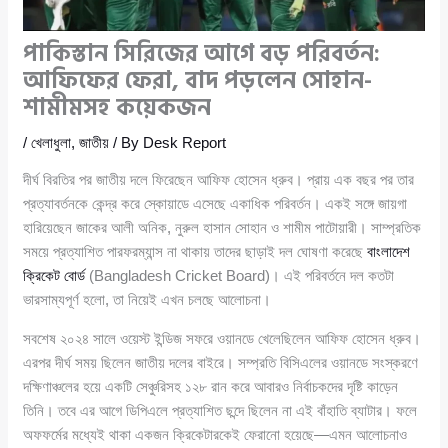
পাকিস্তান সিরিজের আগে বড় পরিবর্তন:
আফিফের ফেরা, বাদ পড়লেন সোহান-
শামীমসহ কয়েকজন
/
খেলাধুলা
,
জাতীয়
/ By
Desk Report
দীর্ঘ বিরতির পর জাতীয় দলে ফিরেছেন আফিফ হোসেন ধ্রুব। প্রায় এক বছর পর তার
প্রত্যাবর্তনকে কেন্দ্র করে স্কোয়াডে এসেছে একাধিক পরিবর্তন। একই সঙ্গে জায়গা
হারিয়েছেন জাকের আলী অনিক, নুরুল হাসান সোহান ও শামীম পাটোয়ারী। সাম্প্রতিক
সময়ে প্রত্যাশিত পারফরম্যান্স না থাকায় তাদের ছাড়াই দল ঘোষণা করেছে
বাংলাদেশ
ক্রিকেট বোর্ড
(Bangladesh Cricket Board)। এই পরিবর্তনে দল কতটা
ভারসাম্যপূর্ণ হলো, তা নিয়েই এখন চলছে আলোচনা।
সবশেষ ২০২৪ সালে ওয়েস্ট ইন্ডিজ সফরে ওয়ানডে খেলেছিলেন আফিফ হোসেন ধ্রুব।
এরপর দীর্ঘ সময় ছিলেন জাতীয় দলের বাইরে। সম্প্রতি বিসিএলের ওয়ানডে সংস্করণে
দক্ষিণাঞ্চলের হয়ে একটি সেঞ্চুরিসহ ১২৮ রান করে আবারও নির্বাচকদের দৃষ্টি কাড়েন
তিনি। তবে এর আগে ডিপিএলে প্রত্যাশিত ছন্দে ছিলেন না এই বাঁহাতি ব্যাটার। ফলে
অফফর্মের মধ্যেই থাকা একজন ক্রিকেটারকেই ফেরানো হয়েছে—এমন আলোচনাও