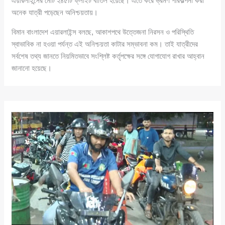
এয়ারলাইন্সের মোট ২৪৫টি ফ্লাইট বাতিল হয়েছে। এতে করে ভ্রমণ পরিকল্পনা করা
অনেক যাত্রী পড়েছেন অনিশ্চয়তায়।
বিমান বাংলাদেশ এয়ারলাইন্স বলছে, আকাশপথে উত্তেজনা নিরসন ও পরিস্থিতি
স্বাভাবিক না হওয়া পর্যন্ত এই অনিশ্চয়তা কাটার সম্ভাবনা কম। তাই যাত্রীদের
সর্বশেষ তথ্য জানতে নিয়মিতভাবে সংশ্লিষ্ট কর্তৃপক্ষের সঙ্গে যোগাযোগ রাখার আহ্বান
জানানো হয়েছে।