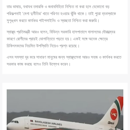
তার ভাষায়, যথাযথ তদারকি ও জবাবদিহিতা নিশ্চিত না করা হলে যেকোনো বড়
পরিকল্পনাই ‘মেগা দুর্নীতির’ খাতে পরিণত হওয়ার ঝুঁকি থাকে। তাই পুরো ব্যবস্থাকে
সুশৃঙ্খল করতে কার্যকর পাইপলাইনিং ও স্বচ্ছতা নিশ্চিত করা জরুরি।
স্বাস্থ্য প্রতিমন্ত্রী আরও বলেন, বিভিন্ন সরকারি হাসপাতালে দালালদের দৌরাত্ম্যের
কারণে রোগীদের প্রায়ই ভোগান্তিতে পড়তে হয়। একই সঙ্গে অনেক ক্ষেত্রে
চিকিৎসকদের নিয়মিত উপস্থিতি নিয়েও প্রশ্ন রয়েছে।
এসব সমস্যা দূর করে সাধারণ মানুষের জন্য স্বাস্থ্যসেবা আরও সহজ ও কার্যকর করতে
সরকার কাজ করছে বলেও তিনি উল্লেখ করেন।