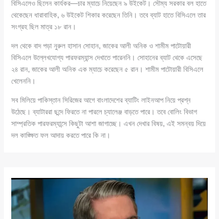
বিসিএলেও ছিলেন কার্যকর—চার ম্যাচে নিয়েছেন ৯ উইকেট। সৌম্য সরকার বল হাতে
থেকেছেন ধারাবাহিক, ৬ উইকেট শিকার করেছেন তিনি। তবে ব্যাট হাতে বিসিএলে তার
সংগ্রহ ছিল মাত্র ১৮ রান।
দল থেকে বাদ পড়া নুরুল হাসান সোহান, জাকের আলী অনিক ও শামীম পাটোয়ারী
বিসিএলে উল্লেখযোগ্য পারফরম্যান্স দেখাতে পারেননি। সোহানের ব্যাট থেকে এসেছে
২৪ রান, জাকের আলী অনিক এক ম্যাচে করেছেন ৫ রান। শামীম পাটোয়ারী বিসিএলে
খেলেননি।
সব মিলিয়ে পাকিস্তান সিরিজের আগে বাংলাদেশের ব্যাটিং লাইনআপ নিয়ে প্রশ্ন
উঠেছে। ব্যাটাররা ছন্দে ফিরতে না পারলে চ্যালেঞ্জ বাড়তে পারে। তবে বোলিং বিভাগ
সাম্প্রতিক পারফরম্যান্সে কিছুটা আশা জাগাচ্ছে। এখন দেখার বিষয়, এই সমন্বয় দিয়ে
দল কাঙ্ক্ষিত ফল আদায় করতে পারে কি না।