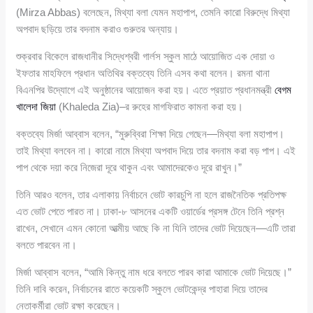
(Mirza Abbas) বলেছেন, মিথ্যা বলা যেমন মহাপাপ, তেমনি কারো বিরুদ্ধে মিথ্যা
অপবাদ ছড়িয়ে তার বদনাম করাও গুরুতর অন্যায়।
শুক্রবার বিকেলে রাজধানীর সিদ্ধেশ্বরী গার্লস স্কুল মাঠে আয়োজিত এক দোয়া ও
ইফতার মাহফিলে প্রধান অতিথির বক্তব্যে তিনি এসব কথা বলেন। রমনা থানা
বিএনপির উদ্যোগে এই অনুষ্ঠানের আয়োজন করা হয়। এতে প্রয়াত প্রধানমন্ত্রী
বেগম
খালেদা জিয়া
(Khaleda Zia)–র রুহের মাগফিরাত কামনা করা হয়।
বক্তব্যে মির্জা আব্বাস বলেন, “মুরুব্বিরা শিক্ষা দিয়ে গেছেন—মিথ্যা বলা মহাপাপ।
তাই মিথ্যা বলবেন না। কারো নামে মিথ্যা অপবাদ দিয়ে তার বদনাম করা বড় পাপ। এই
পাপ থেকে দয়া করে নিজেরা দূরে থাকুন এবং আমাদেরকেও দূরে রাখুন।”
তিনি আরও বলেন, তার এলাকায় নির্বাচনে ভোট কারচুপি না হলে রাজনৈতিক প্রতিপক্ষ
এত ভোট পেতে পারত না। ঢাকা-৮ আসনের একটি ওয়ার্ডের প্রসঙ্গ টেনে তিনি প্রশ্ন
রাখেন, সেখানে এমন কোনো আত্মীয় আছে কি না যিনি তাদের ভোট দিয়েছেন—এটি তারা
বলতে পারবেন না।
মির্জা আব্বাস বলেন, “আমি কিন্তু নাম ধরে বলতে পারব কারা আমাকে ভোট দিয়েছে।”
তিনি দাবি করেন, নির্বাচনের রাতে কয়েকটি স্কুলে ভোটকেন্দ্র পাহারা দিয়ে তাদের
নেতাকর্মীরা ভোট রক্ষা করেছেন।