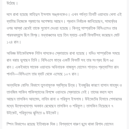
উঠেছে।
দলে রাখা হয়েছে মাহিদুল ইসলাম অঙ্কনকেও। এখন পর্যন্ত তিনটি ওয়ানডে খেলা এই
ব্যাটার নিজেকে প্রমাণের অপেক্ষায় আছেন। প্রধান নির্বাচক জানিয়েছেন, সামর্থ্যের
ওপর আস্থা রেখেই তাকে সুযোগ দেওয়া হয়েছে। কিন্তু সাম্প্রতিক বিসিএলেও তার
পারফরম্যান্স ছিল মিশ্র। মধ্যাঞ্চলের হয়ে তিন ম্যাচে একটি ফিফটিসহ করেছেন মোট
১২৪ রান।
অভিজ্ঞ উইকেটরক্ষক লিটন দাসকেও স্কোয়াডে রাখা হয়েছে। যদিও সাম্প্রতিক সময়ে
রান খরায় ভুগছেন তিনি। বিসিএলে মাত্র একটি ফিফটি সহ তার সংগ্রহ ছিল ৬৫
রান। একইভাবে সাবেক ওয়ানডে অধিনায়ক নাজমুল হোসেন শান্তও প্রত্যাশিত রান
পাননি—বিসিএলে তার ব্যাট থেকে এসেছে ১০৭ রান।
অন্যদিকে বোলিং বিভাগে তুলনামূলক স্বস্তির চিত্র। ইনজুরির কারণে হাসান মাহমুদ ও
তানজিম সাকিব পাকিস্তানের বিপক্ষে ওয়ানডে স্কোয়াডে নেই। তাদের বদলে দলে
আছেন তাসকিন আহমেদ, নাহিদ রানা ও শরিফুল ইসলাম। উইকেটের হিসাবে পেসারদের
মধ্যে উল্লেখযোগ্য অবদান রেখেছেন তাসকিন ও শরিফুল। তাসকিন নিয়েছেন ৭
উইকেট, শরিফুলের ঝুলিতে ৬ উইকেট।
স্পিন বিভাগেও রয়েছে ইতিবাচক দিক। বিগব্যাশে দারুণ ছন্দে থাকা রিশাদ হোসেন