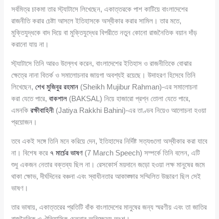
সর্বমিত্র চাকমা তার স্ট্যাটাসে লিখেছেন, একাত্তরকে পাশ কাটিয়ে বাংলাদেশের
রাজনীতি করার চেষ্টা আসলে ইতিহাসকে অস্বীকার করার সামিল। তার মতে,
মুক্তিযুদ্ধকে বাদ দিয়ে বা মুক্তিযুদ্ধের বিপরীতে নতুন কোনো রাজনৈতিক বয়ান দাঁড়
করানো যায় না।
স্ট্যাটাসে তিনি আরও উল্লেখ করেন, বাংলাদেশের ইতিহাস ও রাজনীতিকে বোঝার
ক্ষেত্রে নানা বিতর্ক ও সমালোচনার জায়গা অবশ্যই রয়েছে। উদাহরণ হিসেবে তিনি
লিখেছেন,
শেখ মুজিবুর রহমান
(Sheikh Mujibur Rahman)-এর সমালোচনা
করা যেতে পারে,
বাকশাল
(BAKSAL) নিয়ে হাজারো প্রশ্ন তোলা যেতে পারে,
এমনকি
রক্ষীবাহিনী
(Jatiya Rakkhi Bahini)-এর তাণ্ডব নিয়েও আলোচনা হওয়া
প্রয়োজন।
তবে একই সঙ্গে তিনি মনে করিয়ে দেন, ইতিহাসের নির্দিষ্ট সত্যগুলো অস্বীকার করা যাবে
না। বিশেষ করে
৭ মার্চের ভাষণ
(7 March Speech) সম্পর্কে তিনি বলেন, এটি
শুধু একজন নেতার বক্তব্য ছিল না। রেসকোর্স ময়দানে জড়ো হওয়া লক্ষ মানুষের জমে
থাকা ক্ষোভ, দীর্ঘদিনের বঞ্চনা এবং স্বাধীনতার আকাঙ্ক্ষার সম্মিলিত উচ্চারণ ছিল সেই
ভাষণ।
তার ভাষায়, একাত্তরের প্রতিটি বাঁক বাংলাদেশের মানুষের জন্য স্মরণীয় এবং তা জাতির
রাজনৈতিক ও ঐতিহাসিক চেতনার অবিচ্ছেদ্য অংশ।