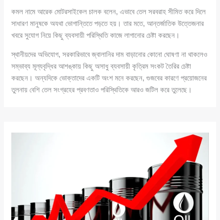
কমল নামে আরেক মোটরসাইকেল চালক বলেন, এভাবে তেল সরবরাহ সীমিত করে দিলে
সাধারণ মানুষকে অযথা ভোগান্তিতে পড়তে হয়। তার মতে, আন্তর্জাতিক উত্তেজনার
খবরে সুযোগ নিয়ে কিছু ব্যবসায়ী পরিস্থিতি কাজে লাগানোর চেষ্টা করছেন।
স্থানীয়দের অভিযোগ, সরকারিভাবে জ্বালানির দাম বাড়ানোর কোনো ঘোষণা না থাকলেও
সম্ভাব্য মূল্যবৃদ্ধির আশঙ্কায় কিছু অসাধু ব্যবসায়ী কৃত্রিম সংকট তৈরির চেষ্টা
করছেন। অন্যদিকে ভোক্তাদের একটি অংশ মনে করছেন, গুজবের কারণে প্রয়োজনের
তুলনায় বেশি তেল সংগ্রহের প্রবণতাও পরিস্থিতিকে আরও জটিল করে তুলেছে।