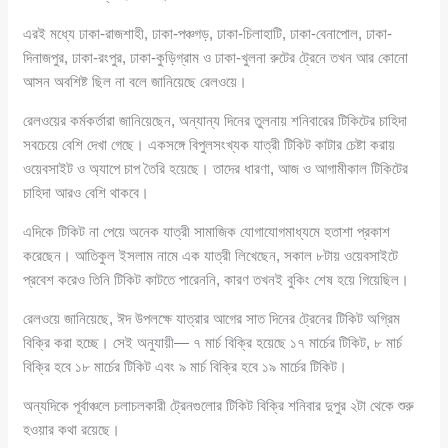
এরই মধ্যে ঢাকা-রাজশাহী, ঢাকা-পঞ্চগড়, ঢাকা-চিলাহাটি, ঢাকা-বেনাপোল, ঢাকা-
দিনাজপুর, ঢাকা-রংপুর, ঢাকা-কুড়িগ্রাম ও ঢাকা-খুলনা রুটের ট্রেনে তখন আর কোনো
আসন অবশিষ্ট ছিল না বলে জানিয়েছে রেলওয়ে।
রেলওয়ের কর্মকর্তারা জানিয়েছেন, অন্যান্য দিনের তুলনায় শনিবারের টিকিটের চাহিদা
সবচেয়ে বেশি দেখা গেছে। একসঙ্গে বিপুলসংখ্যক যাত্রী টিকিট কাটার চেষ্টা করায়
ওয়েবসাইট ও অ্যাপে চাপ তৈরি হয়েছে। তাদের ধারণা, আজ ও আগামীকাল টিকিটের
চাহিদা আরও বেশি থাকবে।
এদিকে টিকিট না পেয়ে অনেক যাত্রী সামাজিক যোগাযোগমাধ্যমে হতাশা প্রকাশ
করেছেন। আতিকুল ইসলাম নামে এক যাত্রী লিখেছেন, সকাল ৮টায় ওয়েবসাইটে
প্রবেশ করেও তিনি টিকিট কাটতে পারেননি, কারণ তখনই বুকিং শেষ হয়ে গিয়েছিল।
রেলওয়ে জানিয়েছে, ঈদ উপলক্ষে যাত্রার আগের সাত দিনের ট্রেনের টিকিট অগ্রিম
বিক্রি করা হচ্ছে। সেই অনুযায়ী— ৭ মার্চ বিক্রি হয়েছে ১৭ মার্চের টিকিট, ৮ মার্চ
বিক্রি হবে ১৮ মার্চের টিকিট এবং ৯ মার্চ বিক্রি হবে ১৯ মার্চের টিকিট।
অন্যদিকে পূর্বাঞ্চলে চলাচলকারী ট্রেনগুলোর টিকিট বিক্রি শনিবার দুপুর ২টা থেকে শুরু
হওয়ার কথা রয়েছে।