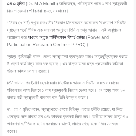
এম এ মুহিত
(Dr. M A Muhith) জানিয়েছেন, পর্যায়ক্রমে প্রায় ১ লাখ স্বাস্থ্যকর্মী
নিয়োগ দেওয়ার পরিকল্পনা রয়েছে সরকারের।
শনিবার (৭ মার্চ) দুপুরে রাজধানীর সিরডাপ মিলনায়তনে আয়োজিত ‘বাংলাদেশ সর্বজনীন
স্বাস্থ্যের পথে’ শীর্ষক এক ডায়ালগ অনুষ্ঠানে তিনি এ তথ্য জানান। এই অনুষ্ঠানের
আয়োজন করে
পাওয়ার অ্যান্ড পার্টিসিপেশন রিসার্চ সেন্টার
(Power and
Participation Research Centre – PPRC)।
স্বাস্থ্য প্রতিমন্ত্রী বলেন, দেশের স্বাস্থ্যসেবা ব্যবস্থাকে আরও অন্তর্ভুক্তিমূলক করতে
ই-হেলথ কার্ড চালুর কাজ শুরু হয়েছে। এর বাস্তবায়নের জন্য প্রয়োজনীয় কাঠামো
গঠনের কাজও চলমান রয়েছে।
তিনি জানান, প্রাইমারি হেলথকেয়ার সিস্টেমকে আরও সার্বজনীন করতে সরকারের
পরিকল্পনার অংশ হিসেবে ১ লাখ স্বাস্থ্যকর্মী নিয়োগ দেওয়া হবে। এর মধ্যে প্রায় ৮০
হাজার নারী স্বাস্থ্যকর্মী থাকবেন বলে তিনি উল্লেখ করেন।
ডা. এম এ মুহিত বলেন, স্বাস্থ্যখাতে এখনো বিভিন্ন ধরনের দুর্নীতি রয়েছে, যা নিয়ে
গুরুত্বের সঙ্গে ভাবতে হবে এবং কার্যকর ব্যবস্থা নিতে হবে। অতীতে অনেক উদ্যোগ ও
পরিকল্পনা দুর্নীতির কারণে বাস্তবায়নের আগেই হারিয়ে গেছে বলেও তিনি মন্তব্য
করেন।