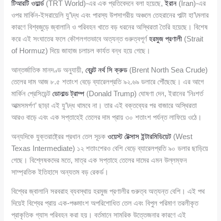
টিআরটি ওয়ার্ল্ড
(TRT World)-এর এক প্রতিবেদনে বলা হয়েছে,
ইরান
(Iran)-এর
ওপর মার্কিন-ইসরায়েলি যু’\দ্ধ এবং পারস্য উপসাগরীয় অঞ্চলে তেহরানের পাল্টা হা’\মলার
কারণে বিশ্বজুড়ে জ্বালানি ও পরিবহন খাতে বড় ধরনের অস্থিরতা তৈরি হয়েছে। বিশেষ
করে এই সংঘাতের ফলে কৌশলগতভাবে অত্যন্ত গুরুত্বপূর্ণ
হরমুজ প্রণালী
(Strait
of Hormuz) দিয়ে জাহাজ চলাচল কার্যত বন্ধ হয়ে গেছে।
আন্তর্জাতিক মানদণ্ড অনুযায়ী,
ব্রেন্ট নর্থ সি ক্রুড
(Brent North Sea Crude)
তেলের দাম আজ ৮.৫ শতাংশ বেড়ে ব্যারেলপ্রতি ৯২.৬৯ ডলারে পৌঁছেছে। এর আগে
মার্কিন প্রেসিডেন্ট
ডোনাল্ড ট্রাম্প
(Donald Trump) ঘোষণা দেন, ইরানের ‘নিঃশর্ত
আত্মসমর্পণ’ ছাড়া এই যু’\দ্ধ থামবে না। তার এই বক্তব্যের পর বাজারে অস্থিরতা
আরও বাড়ে এবং এক সপ্তাহেই তেলের দাম প্রায় ৩০ শতাংশ পর্যন্ত লাফিয়ে ওঠে।
অন্যদিকে যুক্তরাষ্ট্রের প্রধান তেল সূচক
ওয়েস্ট টেক্সাস ইন্টারমিডিয়েট
(West
Texas Intermediate) ১২ শতাংশেরও বেশি বেড়ে ব্যারেলপ্রতি ৯০ ডলার ছাড়িয়ে
গেছে। বিশ্লেষকদের মতে, মাত্র এক সপ্তাহে তেলের দামের এমন উল্লম্ফন
সাম্প্রতিক ইতিহাসে অন্যতম বড় রেকর্ড।
বিশ্বের জ্বালানি সরবরাহ ব্যবস্থায় হরমুজ প্রণালীর গুরুত্ব অত্যন্ত বেশি। এই পথ
দিয়েই বিশ্বের প্রায় এক-পঞ্চমাংশ অপরিশোধিত তেল এবং বিপুল পরিমাণ তরলীকৃত
প্রাকৃতিক গ্যাস পরিবহন করা হয়। বর্তমানে সামরিক উত্তেজনার কারণে এই