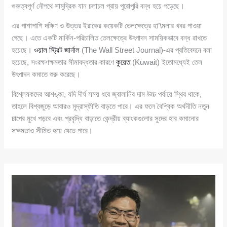
গুরুত্বপূর্ণ নৌপথে সামুদ্রিক যান চলাচল প্রায় পুরোপুরি বন্ধ হয়ে পড়েছে।
এর পাশাপাশি দক্ষিণ ও উত্তর ইরাকের কয়েকটি তেলক্ষেত্রে হা’\মলার খবর পাওয়া
গেছে। এতে একটি মার্কিন-পরিচালিত তেলক্ষেত্রে উৎপাদন সাময়িকভাবে বন্ধ রাখতে
হয়েছে।
ওয়াল স্ট্রিট জার্নাল
(The Wall Street Journal)-এর প্রতিবেদনে বলা
হয়েছে, সংরক্ষণক্ষমতার সীমাবদ্ধতার কারণে
কুয়েত
(Kuwait) ইতোমধ্যেই তেল
উৎপাদন কমাতে শুরু করেছে।
বিশ্লেষকদের আশঙ্কা, যদি দীর্ঘ সময় ধরে জ্বালানির দাম উচ্চ পর্যায়ে স্থির থাকে,
তাহলে বিশ্বজুড়ে আবারও মুদ্রাস্ফীতি বাড়তে পারে। এর ফলে বৈশ্বিক অর্থনীতি নতুন
চাপের মুখে পড়বে এবং প্রবৃদ্ধি বাড়াতে কেন্দ্রীয় ব্যাংকগুলোর সুদের হার কমানোর
সক্ষমতাও সীমিত হয়ে যেতে পারে।