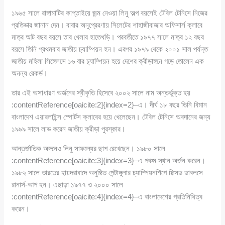
১৯৬৫ সালে রাঙ্গামাটির কাপ্তাইয়ে জন্ম নেওয়া লিনু অল্প বয়সেই টেবিল টেনিসে নিজের
প্রতিভার জানান দেন। বাবার অনুপ্রেরণায় সিলেটের শাহাজীবাজার অফিসার্স ক্লাবে
মাত্র আট বছর বয়সে তার খেলার হাতেখড়ি। পরবর্তীতে ১৯৭৭ সালে মাত্র ১২ বছর
বয়সে তিনি প্রথমবার জাতীয় চ্যাম্পিয়ন হন। এরপর ১৯৭৯ থেকে ২০০১ সাল পর্যন্ত
জাতীয় মহিলা সিঙ্গেলসে ১৬ বার চ্যাম্পিয়ন হয়ে দেশের ক্রীড়াঙ্গনে গড়ে তোলেন এক
অনন্য রেকর্ড।
তার এই অসাধারণ অর্জনের স্বীকৃতি হিসেবে ২০০২ সালে নাম অন্তর্ভুক্ত হয়
:contentReference[oaicite:2]{index=2}–এ। দীর্ঘ ১৮ বছর তিনি বিমান
বাংলাদেশ এয়ারলাইন্স স্পোর্টস ক্লাবের হয়ে খেলেছেন। টেবিল টেনিসে অবদানের জন্য
১৯৯৯ সালে লাভ করেন জাতীয় ক্রীড়া পুরস্কার।
আন্তর্জাতিক অঙ্গনেও লিনু সাফল্যের ছাপ রেখেছেন। ১৯৮০ সালে
:contentReference[oaicite:3]{index=3}–এ পঞ্চম স্থান অর্জন করেন।
১৯৮২ সালে ভারতের হায়দরাবাদে অনুষ্ঠিত পেন্টাঙ্গুলার চ্যাম্পিয়নশিপে মিক্সড ডাবলসে
রানার্স-আপ হন। এছাড়া ১৯৭৭ ও ২০০০ সালে
:contentReference[oaicite:4]{index=4}–এ বাংলাদেশের প্রতিনিধিত্ব
করেন।