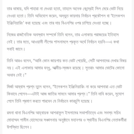
তার ভাষায়, যদি পাহারা না দেওয়া হতো, তাহলে অনেক কেন্দ্রেই সিল মেরে ভোট নিয়ে
নেওয়া হতো। তিনি অভিযোগ করেন, অদ্ভুত কায়দায় নির্বাচন প্রকৌশল বা ‘ইলেকশন
ইঞ্জিনিয়ারিং’ করা হয়েছে এবং তার দায় বিএনপির ওপর চাপিয়ে দেওয়া হচ্ছে।
নিজের রাজনৈতিক অবস্থান সম্পর্কে তিনি বলেন, তার এলাকায় পরাজয়ের ইতিহাস
নেই। তার মতে, আওয়ামী লীগের শাসনামলে প্রকৃত অর্থে নির্বাচন হয়নি—এ কথা
সবাই জানে।
তিনি আরও বলেন, “আমি কোন জায়গায় কত ভোট পেয়েছি, সেটি আপনাদের দেখার বিষয়
নয়। এই এলাকায় আমার বন্ধু, আত্মীয়-স্বজন রয়েছে। সুতরাং আমার ভোটের কোনো
অভাব নেই।”
মির্জা আব্বাস প্রশ্ন তুলে বলেন, “ইলেকশন ইঞ্জিনিয়ারিং না করে আপনারা এত ভোট
কিভাবে পেলেন—এটাই আজ জাতির সামনে আমার প্রশ্ন।” তিনি দাবি করেন, সুযোগ
পেলে তিনি প্রমাণ করতে পারবেন যে নির্বাচনে কারচুপি হয়েছে।
রমনা থানা বিএনপির আহ্বায়ক আশরাফুল ইসলামের সভাপতিত্বে এবং সদস্য সচিব
মোহাম্মদ শামীম হোসেনের সঞ্চালনায় অনুষ্ঠানে মহানগর ও স্থানীয় বিএনপির নেতাকর্মীরা
উপস্থিত ছিলেন।