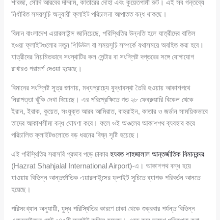
শারজা, সৌদি আরবের দাম্মাম, কাতারের দোহা এবং কুয়েতগামী রুট। এই সব গন্তব্যে
নির্ধারিত সময়সূচি অনুযায়ী ফ্লাইট পরিচালনা আপাতত বন্ধ থাকছে।
বিমান বাংলাদেশ এয়ারলাইন্স জানিয়েছে, পরিস্থিতির উন্নতি হলে যাত্রীদের বাতিল
হওয়া ফ্লাইটগুলোর নতুন শিডিউল বা সময়সূচি সম্পর্কে যথাসময়ে অবহিত করা হবে।
যাত্রীদের নিয়মিতভাবে সংস্থাটির কল সেন্টার বা সংশ্লিষ্ট দপ্তরের সঙ্গে যোগাযোগ
রাখারও পরামর্শ দেওয়া হয়েছে।
বিমানের সংশ্লিষ্ট সূত্র জানায়, মধ্যপ্রাচ্যে যুদ্ধাবস্থা তৈরি হওয়ায় আকাশপথে
নিরাপত্তা ঝুঁকি দেখা দিয়েছে। এর পরিপ্রেক্ষিতে গত ২৮ ফেব্রুয়ারি বিকেল থেকে
ইরান, ইরাক, কুয়েত, সংযুক্ত আরব আমিরাত, বাহরাইন, কাতার ও জর্ডান সাময়িকভাবে
তাদের আকাশসীমা বন্ধ ঘোষণা করে। ফলে ওই অঞ্চলের আকাশপথ ব্যবহার করে
পরিচালিত ফ্লাইটগুলোতে বড় ধরনের বিঘ্ন সৃষ্টি হয়েছে।
এই পরিস্থিতির সরাসরি প্রভাব পড়ে ঢাকার
হযরত শাহজালাল আন্তর্জাতিক বিমানবন্দর
(Hazrat Shahjalal International Airport)-এ। আকাশপথ বন্ধ হয়ে
যাওয়ায় বিভিন্ন আন্তর্জাতিক এয়ারলাইন্সের ফ্লাইট সূচিতে ব্যাপক পরিবর্তন আনতে
হয়েছে।
পরিসংখ্যান অনুযায়ী, যুদ্ধ পরিস্থিতির কারণে ঢাকা থেকে শুক্রবার পর্যন্ত বিভিন্ন