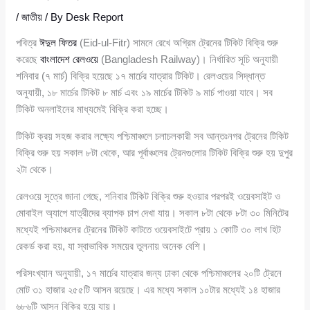
/
জাতীয়
/ By
Desk Report
পবিত্র
ঈদুল ফিতর
(Eid-ul-Fitr) সামনে রেখে অগ্রিম ট্রেনের টিকিট বিক্রি শুরু
করেছে
বাংলাদেশ রেলওয়ে
(Bangladesh Railway)। নির্ধারিত সূচি অনুযায়ী
শনিবার (৭ মার্চ) বিক্রি হয়েছে ১৭ মার্চের যাত্রার টিকিট। রেলওয়ের সিদ্ধান্ত
অনুযায়ী, ১৮ মার্চের টিকিট ৮ মার্চ এবং ১৯ মার্চের টিকিট ৯ মার্চ পাওয়া যাবে। সব
টিকিট অনলাইনের মাধ্যমেই বিক্রি করা হচ্ছে।
টিকিট ক্রয় সহজ করার লক্ষ্যে পশ্চিমাঞ্চলে চলাচলকারী সব আন্তঃনগর ট্রেনের টিকিট
বিক্রি শুরু হয় সকাল ৮টা থেকে, আর পূর্বাঞ্চলের ট্রেনগুলোর টিকিট বিক্রি শুরু হয় দুপুর
২টা থেকে।
রেলওয়ে সূত্রে জানা গেছে, শনিবার টিকিট বিক্রি শুরু হওয়ার পরপরই ওয়েবসাইট ও
মোবাইল অ্যাপে যাত্রীদের ব্যাপক চাপ দেখা যায়। সকাল ৮টা থেকে ৮টা ৩০ মিনিটের
মধ্যেই পশ্চিমাঞ্চলের ট্রেনের টিকিট কাটতে ওয়েবসাইটে প্রায় ১ কোটি ৩০ লাখ হিট
রেকর্ড করা হয়, যা স্বাভাবিক সময়ের তুলনায় অনেক বেশি।
পরিসংখ্যান অনুযায়ী, ১৭ মার্চের যাত্রার জন্য ঢাকা থেকে পশ্চিমাঞ্চলের ২০টি ট্রেনে
মোট ৩১ হাজার ২৫৫টি আসন রয়েছে। এর মধ্যে সকাল ১০টার মধ্যেই ১৪ হাজার
৬৮৬টি আসন বিক্রি হয়ে যায়।