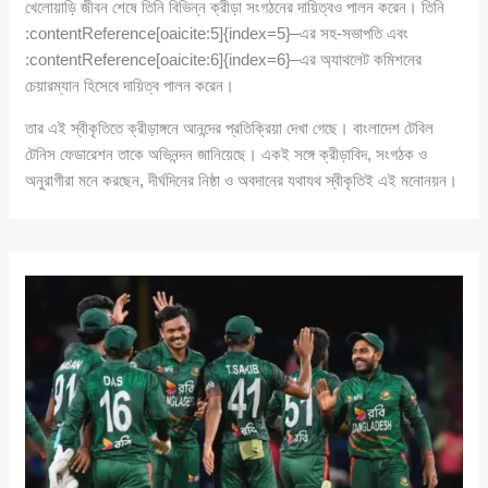
খেলোয়াড়ি জীবন শেষে তিনি বিভিন্ন ক্রীড়া সংগঠনের দায়িত্বও পালন করেন। তিনি
:contentReference[oaicite:5]{index=5}–এর সহ-সভাপতি এবং
:contentReference[oaicite:6]{index=6}–এর অ্যাথলেট কমিশনের
চেয়ারম্যান হিসেবে দায়িত্ব পালন করেন।
তার এই স্বীকৃতিতে ক্রীড়াঙ্গনে আনন্দের প্রতিক্রিয়া দেখা গেছে। বাংলাদেশ টেবিল
টেনিস ফেডারেশন তাকে অভিনন্দন জানিয়েছে। একই সঙ্গে ক্রীড়াবিদ, সংগঠক ও
অনুরাগীরা মনে করছেন, দীর্ঘদিনের নিষ্ঠা ও অবদানের যথাযথ স্বীকৃতিই এই মনোনয়ন।