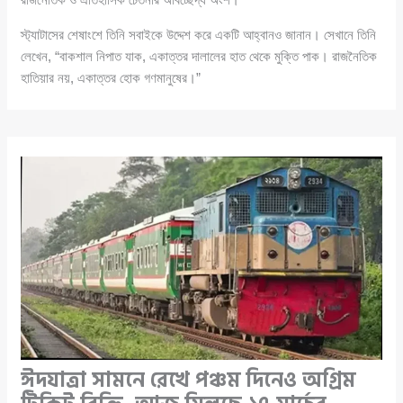
স্ট্যাটাসের শেষাংশে তিনি সবাইকে উদ্দেশ করে একটি আহ্বানও জানান। সেখানে তিনি
লেখেন, “বাকশাল নিপাত যাক, একাত্তর দালালের হাত থেকে মুক্তি পাক। রাজনৈতিক
হাতিয়ার নয়, একাত্তর হোক গণমানুষের।”
ঈদযাত্রা সামনে রেখে পঞ্চম দিনেও অগ্রিম