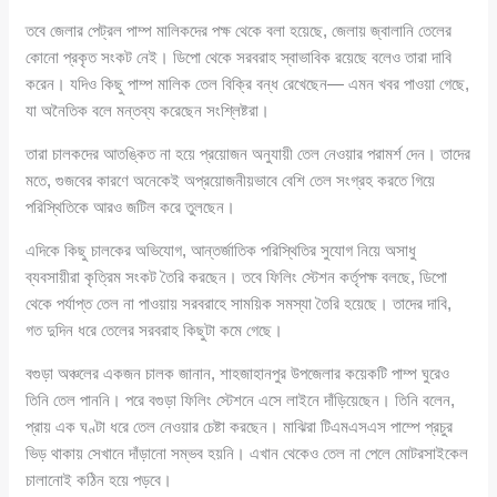
তবে জেলার পেট্রল পাম্প মালিকদের পক্ষ থেকে বলা হয়েছে, জেলায় জ্বালানি তেলের
কোনো প্রকৃত সংকট নেই। ডিপো থেকে সরবরাহ স্বাভাবিক রয়েছে বলেও তারা দাবি
করেন। যদিও কিছু পাম্প মালিক তেল বিক্রি বন্ধ রেখেছেন— এমন খবর পাওয়া গেছে,
যা অনৈতিক বলে মন্তব্য করেছেন সংশ্লিষ্টরা।
তারা চালকদের আতঙ্কিত না হয়ে প্রয়োজন অনুযায়ী তেল নেওয়ার পরামর্শ দেন। তাদের
মতে, গুজবের কারণে অনেকেই অপ্রয়োজনীয়ভাবে বেশি তেল সংগ্রহ করতে গিয়ে
পরিস্থিতিকে আরও জটিল করে তুলছেন।
এদিকে কিছু চালকের অভিযোগ, আন্তর্জাতিক পরিস্থিতির সুযোগ নিয়ে অসাধু
ব্যবসায়ীরা কৃত্রিম সংকট তৈরি করছেন। তবে ফিলিং স্টেশন কর্তৃপক্ষ বলছে, ডিপো
থেকে পর্যাপ্ত তেল না পাওয়ায় সরবরাহে সাময়িক সমস্যা তৈরি হয়েছে। তাদের দাবি,
গত দুদিন ধরে তেলের সরবরাহ কিছুটা কমে গেছে।
বগুড়া অঞ্চলের একজন চালক জানান, শাহজাহানপুর উপজেলার কয়েকটি পাম্প ঘুরেও
তিনি তেল পাননি। পরে বগুড়া ফিলিং স্টেশনে এসে লাইনে দাঁড়িয়েছেন। তিনি বলেন,
প্রায় এক ঘণ্টা ধরে তেল নেওয়ার চেষ্টা করছেন। মাঝিরা টিএমএসএস পাম্পে প্রচুর
ভিড় থাকায় সেখানে দাঁড়ানো সম্ভব হয়নি। এখান থেকেও তেল না পেলে মোটরসাইকেল
চালানোই কঠিন হয়ে পড়বে।