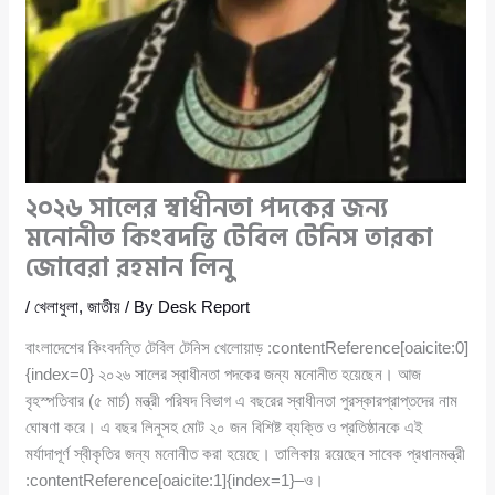
২০২৬ সালের স্বাধীনতা পদকের জন্য
মনোনীত কিংবদন্তি টেবিল টেনিস তারকা
জোবেরা রহমান লিনু
/
খেলাধুলা
,
জাতীয়
/ By
Desk Report
বাংলাদেশের কিংবদন্তি টেবিল টেনিস খেলোয়াড় :contentReference[oaicite:0]
{index=0} ২০২৬ সালের স্বাধীনতা পদকের জন্য মনোনীত হয়েছেন। আজ
বৃহস্পতিবার (৫ মার্চ) মন্ত্রী পরিষদ বিভাগ এ বছরের স্বাধীনতা পুরস্কারপ্রাপ্তদের নাম
ঘোষণা করে। এ বছর লিনুসহ মোট ২০ জন বিশিষ্ট ব্যক্তি ও প্রতিষ্ঠানকে এই
মর্যাদাপূর্ণ স্বীকৃতির জন্য মনোনীত করা হয়েছে। তালিকায় রয়েছেন সাবেক প্রধানমন্ত্রী
:contentReference[oaicite:1]{index=1}–ও।