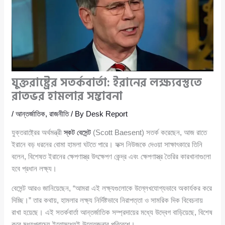
যুক্তরাষ্ট্রের সতর্কবার্তা: ইরানের লক্ষ্যবস্তুতে
রাতভর হামলার সম্ভাবনা
/
আন্তর্জাতিক
,
রাজনীতি
/ By
Desk Report
যুক্তরাষ্ট্রের অর্থমন্ত্রী
স্কট বেসেন্ট
(Scott Baesent) সতর্ক করেছেন, আজ রাতে
ইরানে বড় ধরনের বোমা হামলা ঘটতে পারে। ফক্স নিউজকে দেওয়া সাক্ষাৎকারে তিনি
বলেন, বিশেষত ইরানের ক্ষেপণাস্ত্র উৎক্ষেপণ কেন্দ্র এবং ক্ষেপণাস্ত্র তৈরির কারখানাগুলো
হবে প্রধান লক্ষ্য।
বেসেন্ট আরও জানিয়েছেন, “আমরা এই লক্ষ্যগুলোকে উল্লেখযোগ্যভাবে অকার্যকর করে
দিচ্ছি।” তার কথায়, হামলার লক্ষ্য নির্দিষ্টভাবে নিরাপত্তা ও সামরিক দিক বিবেচনায়
রাখা হয়েছে। এই সতর্কবার্তা আন্তর্জাতিক সম্প্রদায়ের মধ্যে উদ্বেগ বাড়িয়েছে, বিশেষ
করে মধ্যপ্রাচ্যে ইতোমধ্যেই উত্তেজনার পরিবেশে।