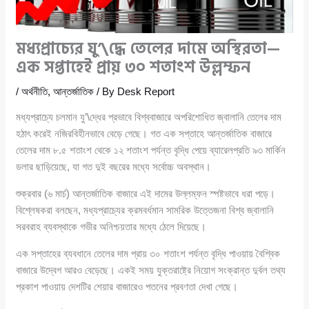
মধ্যপ্রাচ্যের যু’\দ্ধে তেলের দামে অস্থিরতা—
এক সপ্তাহেই প্রায় ৩০ শতাংশ উল্লম্ফন
/
অর্থনীতি
,
আন্তর্জাতিক
/ By
Desk Report
মধ্যপ্রাচ্যে চলমান যু’\দ্ধের প্রভাবে বিশ্ববাজারে অপরিশোধিত জ্বালানি তেলের দাম
হঠাৎ করেই নজিরবিহীনভাবে বেড়ে গেছে। গত এক সপ্তাহে আন্তর্জাতিক বাজারে
তেলের দাম ৮.৫ শতাংশ থেকে ১২ শতাংশ পর্যন্ত বৃদ্ধি পেয়ে ব্যারেলপ্রতি ৯৩ মার্কিন
ডলার ছাড়িয়েছে, যা গত দুই বছরের মধ্যে সর্বোচ্চ অবস্থান।
শুক্রবার (৬ মার্চ) আন্তর্জাতিক বাজারে এই দামের উল্লম্ফন স্পষ্টভাবে ধরা পড়ে।
বিশ্লেষকরা বলছেন, মধ্যপ্রাচ্যের ক্রমবর্ধমান সামরিক উত্তেজনা বিশ্ব জ্বালানি
সরবরাহ ব্যবস্থাকে গভীর অনিশ্চয়তার মধ্যে ঠেলে দিয়েছে।
এক সপ্তাহের ব্যবধানে তেলের দাম প্রায় ৩০ শতাংশ পর্যন্ত বৃদ্ধি পাওয়ায় বৈশ্বিক
বাজারে উদ্বেগ আরও বেড়েছে। একই সময় যুক্তরাষ্ট্রে নিয়োগ সংক্রান্ত দুর্বল তথ্য
প্রকাশ পাওয়ায় দেশটির শেয়ার বাজারেও পতনের প্রবণতা দেখা গেছে।