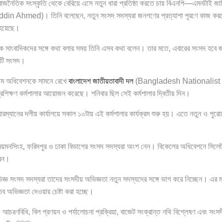
রাজনৈতিক সংস্কৃতি থেকে বেরিয়ে এসে নতুন ধারা প্রতিষ্ঠা করতে চায় বিএনপি—এমনটাই জানিয়েছ
n Ahmed)। তিনি বলেছেন, নতুন সংসদ সদস্যরা জনগণের প্রত্যাশা পূরণে কাজ করবেন
 হয়েছে।
ে সাংবাদিকদের সঙ্গে কথা বলার সময় তিনি এসব কথা বলেন। তার মতে, এবারের সংসদ হবে জ
কটি সংসদ।
থম অধিবেশনকে সামনে রেখে
বাংলাদেশ জাতীয়তাবাদী দল
(Bangladesh Nationalist 
রশিক্ষণ কর্মশালার আয়োজন করেছে। শনিবার ছিল সেই কর্মশালার দ্বিতীয় দিন।
ারম্যানের দলীয় কার্যালয়ে সকাল ১০টায় এই কর্মশালার কার্যক্রম শুরু হয়। এতে নতুন ও পু
, ময়মনসিংহ, ফরিদপুর ও ঢাকা বিভাগের সংসদ সদস্যরা অংশ নেন। বিকেলের অধিবেশনে সিলেট, ক
রেন।
জ্ঞ সংসদ সদস্যরা তাদের সংসদীয় অভিজ্ঞতা নতুন সদস্যদের সঙ্গে ভাগ করে নিচ্ছেন। এর মাধ
্তব অভিজ্ঞতা দেওয়ার চেষ্টা করা হচ্ছে।
ি, আচরণবিধি, বিল প্রণয়ন ও পর্যালোচনা প্রক্রিয়া, বাজেট সংক্রান্ত নথি বিশ্লেষণ এবং সংস