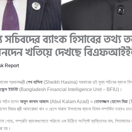
য সচিবদের ব্যাংক হিসাবের তথ্য 
েনদেন খতিয়ে দেখছে বিএফআই
k Report
বেক প্রধানমন্ত্রী
শেখ হাসিনা
(Sheikh Hasina) সরকারের দুই মুখ্য সচিবের ব্যাংক হি
লিজেন্স ইউনিট
(Bangladesh Financial Intelligence Unit – BFIU)।
্য সচিব হলেন
আবুল কালাম আজাদ
(Abul Kalam Azad) ও
তোফাজ্জল হোসেন মিয়া
(
ন মিয়ার স্ত্রী আফরোজা খান ও ছেলে সারাফ ইসলামের ব্যাংক হিসাব সম্পর্কিত তথ্যও চা
ানা গেছে, সম্প্রতি ব্যাংকগুলোতে পাঠানো এক চিঠিতে সংশ্লিষ্ট ব্যক্তিদের নাম, পিতামাতার 
করা হয়।