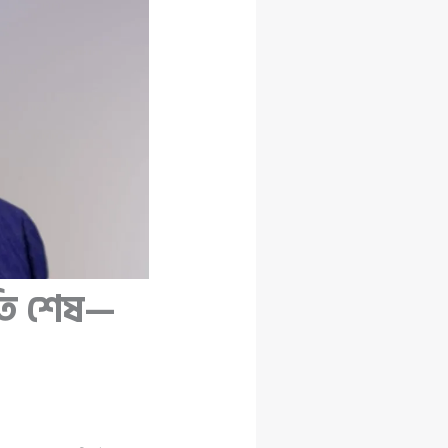
তুতি শেষ—