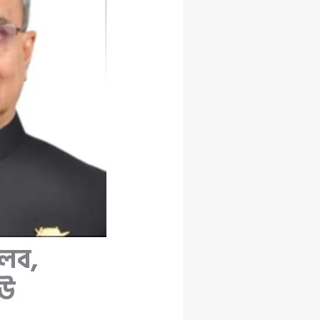
তলব,
ইউ