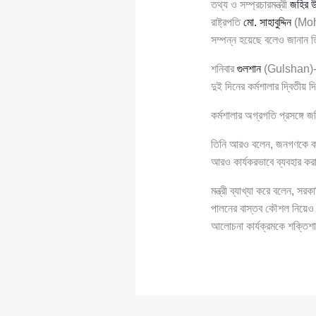
তথ্য ও সম্প্রচারমন্ত্রী
জহির উদ
রাষ্ট্রপতি
মো. সাহাবুদ্দিন
(Moha
সম্পন্ন হয়েছে বলেও জানান 
শনিবার
গুলশান
(Gulshan)
দুই দিনের কর্মশালার দ্বিতীয়
কর্মশালার অগ্রগতি প্রসঙ্গে জ
তিনি আরও বলেন, জনগণকে কা
আরও কার্যকরভাবে ব্যবহার করা য
মন্ত্রী ব্যাখ্যা করে বলেন, স
পালনের বাস্তব কৌশল নিয়েও
আলোচনা কার্যক্রমকে শক্তিশ