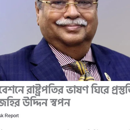
েশনে রাষ্ট্রপতির ভাষণ ঘিরে প্রস্
হির উদ্দিন স্বপন
k Report