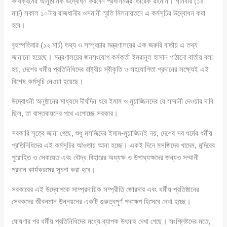
কার্যক্রমের আনুষ্ঠানিক উদ্বোধন করবেন প্রধানমন্ত্রী তারেক রহমান। শনিবার (১৪
মার্চ) সকাল ১০টায় রাজধানীর ওসমানী স্মৃতি মিলনায়তনে এ কর্মসূচির উদ্বোধন করা
হবে।
বৃহস্পতিবার (১২ মার্চ) তথ্য ও সম্প্রচার মন্ত্রণালয়ের এক জরুরি বার্তায় এ তথ্য
জানানো হয়েছে। মন্ত্রণালয়ের জনসংযোগ কর্মকর্তা ইমরানুল হাসান পাঠানো বার্তায় বলা
হয়, দেশের ধর্মীয় প্রতিনিধিদের রাষ্ট্রীয় স্বীকৃতি ও সহযোগিতা প্রদানের লক্ষ্যেই এই
বিশেষ কর্মসূচি নেওয়া হয়েছে।
উদ্বোধনী অনুষ্ঠানের মাধ্যমে দীর্ঘদিন ধরে ইমাম ও মুয়াজ্জিনদের যে সম্মানী দেওয়ার দাবি
ছিল, তা বাস্তবায়নের পথে এগোচ্ছে সরকার।
সরকারি সূত্রে জানা গেছে, শুধু মসজিদের ইমাম-মুয়াজ্জিনই নয়, দেশের সব ধর্মের ধর্মীয়
প্রতিনিধিদের এই কর্মসূচির আওতায় আনা হচ্ছে। একই দিনে মসজিদের খাদেম, মন্দিরের
পুরোহিত ও সেবায়েত এবং বৌদ্ধ বিহারের অধ্যক্ষ ও উপাধ্যক্ষদের জন্যও সম্মানী
প্রদান কার্যক্রমের সূচনা করা হবে।
সরকারের এই উদ্যোগকে সাম্প্রদায়িক সম্প্রীতি জোরদার এবং ধর্মীয় প্রতিষ্ঠানের
সেবকদের জীবনমান উন্নয়নের একটি গুরুত্বপূর্ণ পদক্ষেপ হিসেবে দেখা হচ্ছে।
ঘোষণার পর ধর্মীয় প্রতিনিধিদের মধ্যে ব্যাপক উৎসাহ দেখা গেছে। সংশ্লিষ্টদের মতে,