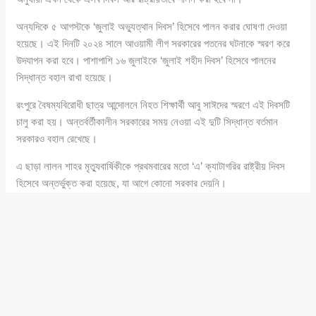
অন্যদিকে ৫ আগস্টকে ‘জুলাই অভ্যুত্থান দিবস’ হিসেবে পালন করার ঘোষণা দেওয়া
হয়েছে। এই দিনটি ২০২৪ সালে আওয়ামী লীগ সরকারের পতনের ঘটনাকে স্মরণ করে
উদযাপন করা হবে। পাশাপাশি ১৬ জুলাইকে ‘জুলাই শহীদ দিবস’ হিসেবে পালনের
সিদ্ধান্ত বহাল রাখা হয়েছে।
রংপুরে বৈষম্যবিরোধী ছাত্র আন্দোলনে নিহত শিক্ষার্থী আবু সাঈদের স্মরণে এই দিবসটি
চালু করা হয়। অন্তর্বর্তীকালীন সরকারের সময় নেওয়া এই দুটি সিদ্ধান্ত বর্তমান
সরকারও বহাল রেখেছে।
এ ছাড়া লালন শাহর মৃত্যুবার্ষিকীকে প্রথমবারের মতো ‘এ’ ক্যাটাগরির রাষ্ট্রীয় দিবস
হিসেবে অন্তর্ভুক্ত করা হয়েছে, যা আগে কোনো সরকার দেয়নি।
মন্ত্রিপরিষদ বিভাগ দিবসগুলোকে গুরুত্ব অনুযায়ী তিনটি শ্রেণিতে ভাগ করেছে—এ, বি
এবং সি ক্যাটাগরি। এর মধ্যে ১৭টি দিবস ‘এ’ ক্যাটাগরিতে, ৩৭টি ‘বি’ ক্যাটাগরিতে
এবং ৩৫টি ‘সি’ ক্যাটাগরিতে রাখা হয়েছে।
প্রজ্ঞাপন অনুযায়ী, ‘বি’ ক্যাটাগরির দিবস পালনে সরকারি তহবিল থেকে সর্বোচ্চ ৫০
হাজার টাকা পর্যন্ত ব্যয়ের সুযোগ থাকবে এবং এসব অনুষ্ঠানে মন্ত্রী বা প্রধানমন্ত্রী
অংশ নিতে পারেন। অন্যদিকে ‘সি’ ক্যাটাগরির দিবসগুলো সংশ্লিষ্ট খাতভিত্তিক সীমিত