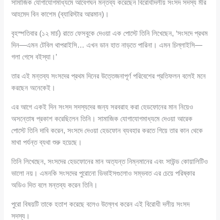
সামাজিক যোগাযোগমাধ্যমে আবেগঘন মন্তব্য করেছেন বিরোধীদলীয় সংসদ সদস্য মীর
আহমেদ বিন কাশেম (ব্যারিস্টার আরমান)।
বৃহস্পতিবার (১২ মার্চ) রাতে ফেসবুকে দেওয়া এক পোস্টে তিনি লিখেছেন, ‘সংসদে প্রথম
দিন—এমন টেবিল থাপরাইসি… এখন ডান হাত নাড়তে পারিনা। এমন চিল্লাইসি—
গলা গেসে বইস্যা।’
তার এই মন্তব্য সংসদের প্রথম দিনের উত্তেজনাপূর্ণ পরিবেশের প্রতিফলন বলেই মনে
করছেন অনেকেই।
এর আগে একই দিন সংসদ সদস্যদের জন্য সরবরাহ করা হেডফোনের মান নিয়েও
অসন্তোষ প্রকাশ করেছিলেন তিনি। সামাজিক যোগাযোগমাধ্যমে দেওয়া আরেক
পোস্টে তিনি দাবি করেন, সংসদে দেওয়া হেডফোন ব্যবহার করতে গিয়ে তার কান থেকে
মাথা পর্যন্ত ব্যথা শুরু হয়েছে।
তিনি লিখেছেন, সংসদের হেডফোনের মান অত্যন্ত নিম্নমানের এবং সাউন্ড কোয়ালিটিও
ভালো নয়। এমনকি সংসদের পুরোনো ডিভাইসগুলোও সম্ভবত এর চেয়ে পরিষ্কার
অডিও দিত বলে মন্তব্য করেন তিনি।
পুরো বিষয়টি তাকে হতাশ করেছে বলেও উল্লেখ করেন এই বিরোধী দলীয় সংসদ
সদস্য।