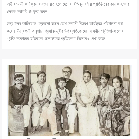
এই সম্মানী কার্যক্রম বাস্তবায়িত হলে দেশের বিভিন্ন ধর্মীয় প্রতিষ্ঠানের কয়েক হাজার
সেবক সরাসরি উপকৃত হবেন।
মন্ত্রণালয় জানিয়েছে, স্বচ্ছতা বজায় রেখে সম্মানী বিতরণ কার্যক্রম পরিচালনা করা
হবে। উদ্বোধনী অনুষ্ঠানে প্রধানমন্ত্রীর উপস্থিতিকে দেশের ধর্মীয় প্রতিষ্ঠানগুলোর
প্রতি সরকারের ইতিবাচক মনোভাবের প্রতিফলন হিসেবেও দেখা হচ্ছে।