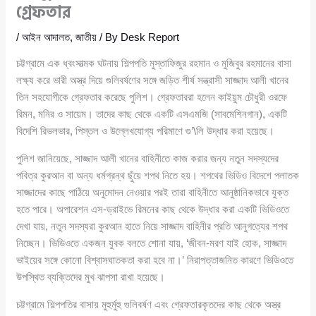
গ্রেফতার
/
আইন আদালত
,
জাতীয়
/ By
Desk Report
চট্টগ্রামে এক ধ্বংসাত্মক ঘটনায় শিল্পপতি মুস্তাফিজুর রহমান ও মুজিবুর রহমানের বাসা
লক্ষ্য করে ভারী অস্ত্র দিয়ে গুলিবর্ষণের সঙ্গে জড়িত শীর্ষ সন্ত্রাসী সাজ্জাদ আলী খানের
তিন সহযোগীকে গ্রেফতার করেছে পুলিশ। গ্রেফতাররা হলেন কাইয়ুম চৌধুরী ওরফে
রিমন, মনির ও সায়েম। তাদের কাছ থেকে একটি এসএমজি (সাবমেশিনগান), একটি
বিদেশি রিভলভার, পিস্তল ও উল্লেখযোগ্য পরিমাণে গু’\লি উদ্ধার করা হয়েছে।
পুলিশ জানিয়েছে, সাজ্জাদ আলী খানের বাহিনীতে কাজ করার জন্য নতুন সদস্যদের
পবিত্র কুরআন বা অন্য ধর্মগ্রন্থ ছুঁয়ে শপথ নিতে হয়। শপথের ভিডিও বিদেশে পলাতক
সাজ্জাদের কাছে পাঠিয়ে অনুমোদন নেওয়ার পরই তারা বাহিনীতে আনুষ্ঠানিকভাবে যুক্ত
হতে পারে। অপারেশন এস-ড্রাইভে রিমনের কাছ থেকে উদ্ধার করা একটি ভিডিওতে
দেখা যায়, নতুন সদস্যরা কুরআন হাতে নিয়ে সাজ্জাদ বাহিনীর প্রতি আনুগত্যের শপথ
নিচ্ছেন। ভিডিওতে একজন যুবক বলতে শোনা যায়, ‘জীবন-মরণ যাই হোক, সাজ্জাদ
ভাইয়ের সঙ্গে কোনো বিশ্বাসঘাতকতা করা হবে না।’ নিরাপত্তাজনিত কারণে ভিডিওতে
উপস্থিত ব্যক্তিদের মুখ ঝাপসা রাখা হয়েছে।
চট্টগ্রামে শিল্পপতির বাসায় মুহুর্মুহু গুলিবর্ষণ এবং গ্রেফতারকৃতদের কাছ থেকে অস্ত্র