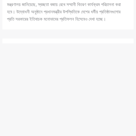
মন্ত্রণালয় জানিয়েছে, স্বচ্ছতা বজায় রেখে সম্মানী বিতরণ কার্যক্রম পরিচালনা করা
হবে। উদ্বোধনী অনুষ্ঠানে প্রধানমন্ত্রীর উপস্থিতিকে দেশের ধর্মীয় প্রতিষ্ঠানগুলোর
প্রতি সরকারের ইতিবাচক মনোভাবের প্রতিফলন হিসেবেও দেখা হচ্ছে।
শেখ মুজিব ও পরিবারের জন্ম-
মৃত্যুবার্ষিকীভিত্তিক জাতীয় দিবস বাতিলের