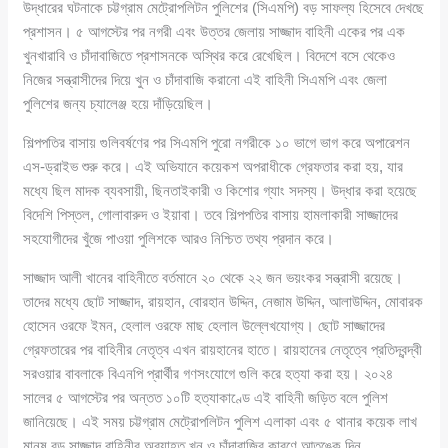
উদ্ধারের ঘটনাকে চট্টগ্রাম মেট্রোপলিটন পুলিশের (সিএমপি) বড় সাফল্য হিসেবে দেখছে
প্রশাসন। ৫ আগস্টের পর নগরী এবং উত্তর জেলায় সাজ্জাদ বাহিনী একের পর এক
খুনখারাবি ও চাঁদাবাজিতে প্রশাসনকে অস্থির করে রেখেছিল। বিদেশে বসে থেকেও
নিজের সন্ত্রাসীদের দিয়ে খুন ও চাঁদাবাজি করানো এই বাহিনী সিএমপি এবং জেলা
পুলিশের জন্য চ্যালেঞ্জ হয়ে দাঁড়িয়েছিল।
শিল্পপতির বাসায় গুলিবর্ষণের পর সিএমপি পুরো নগরীকে ১০ ভাগে ভাগ করে অপারেশন
এস-ড্রাইভ শুরু করে। এই অভিযানে কয়েকশ অপরাধীকে গ্রেফতার করা হয়, যার
মধ্যে ছিল মাদক ব্যবসায়ী, ছিনতাইকারী ও কিশোর গ্যাং সদস্য। উদ্ধার করা হয়েছে
বিদেশি পিস্তল, গোলাবারুদ ও ইয়াবা। তবে শিল্পপতির বাসায় হামলাকারী সাজ্জাদের
সহযোগীদের খুঁজে পাওয়া পুলিশকে আরও নিশ্চিত তথ্য প্রদান করে।
সাজ্জাদ আলী খানের বাহিনীতে বর্তমানে ২০ থেকে ২২ জন ভয়ংকর সন্ত্রাসী রয়েছে।
তাদের মধ্যে ছোট সাজ্জাদ, রায়হান, বোরহান উদ্দিন, নেজাম উদ্দিন, আলাউদ্দিন, মোবারক
হোসেন ওরফে ইমন, হেলাল ওরফে মাছ হেলাল উল্লেখযোগ্য। ছোট সাজ্জাদের
গ্রেফতারের পর বাহিনীর নেতৃত্ব এখন রায়হানের হাতে। রায়হানের নেতৃত্বে প্রতিদ্বন্দ্বী
সরওয়ার বাবলাকে বিএনপি প্রার্থীর গণসংযোগে গুলি করে হত্যা করা হয়। ২০২৪
সালের ৫ আগস্টের পর অন্তত ১০টি হত্যাকাণ্ডে এই বাহিনী জড়িত বলে পুলিশ
জানিয়েছে। এই সময় চট্টগ্রাম মেট্রোপলিটন পুলিশ এলাকা এবং ৫ থানার কয়েক লাখ
মানুষ বড় সাজ্জাদ বাহিনীর অব্যাহত খুন ও চাঁদাবাজির কারণে আতঙ্কে দিন