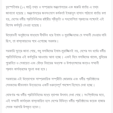
বৃহস্পতিবার (১২ মার্চ) তথ্য ও সম্প্রচার মন্ত্রণালয়ের এক জরুরি বার্তায় এ তথ্য
জানানো হয়েছে। মন্ত্রণালয়ের জনসংযোগ কর্মকর্তা ইমরানুল হাসান পাঠানো বার্তায় বলা
হয়, দেশের ধর্মীয় প্রতিনিধিদের রাষ্ট্রীয় স্বীকৃতি ও সহযোগিতা প্রদানের লক্ষ্যেই এই
বিশেষ কর্মসূচি নেওয়া হয়েছে।
উদ্বোধনী অনুষ্ঠানের মাধ্যমে দীর্ঘদিন ধরে ইমাম ও মুয়াজ্জিনদের যে সম্মানী দেওয়ার দাবি
ছিল, তা বাস্তবায়নের পথে এগোচ্ছে সরকার।
সরকারি সূত্রে জানা গেছে, শুধু মসজিদের ইমাম-মুয়াজ্জিনই নয়, দেশের সব ধর্মের ধর্মীয়
প্রতিনিধিদের এই কর্মসূচির আওতায় আনা হচ্ছে। একই দিনে মসজিদের খাদেম, মন্দিরের
পুরোহিত ও সেবায়েত এবং বৌদ্ধ বিহারের অধ্যক্ষ ও উপাধ্যক্ষদের জন্যও সম্মানী
প্রদান কার্যক্রমের সূচনা করা হবে।
সরকারের এই উদ্যোগকে সাম্প্রদায়িক সম্প্রীতি জোরদার এবং ধর্মীয় প্রতিষ্ঠানের
সেবকদের জীবনমান উন্নয়নের একটি গুরুত্বপূর্ণ পদক্ষেপ হিসেবে দেখা হচ্ছে।
ঘোষণার পর ধর্মীয় প্রতিনিধিদের মধ্যে ব্যাপক উৎসাহ দেখা গেছে। সংশ্লিষ্টদের মতে,
এই সম্মানী কার্যক্রম বাস্তবায়িত হলে দেশের বিভিন্ন ধর্মীয় প্রতিষ্ঠানের কয়েক হাজার
সেবক সরাসরি উপকৃত হবেন।