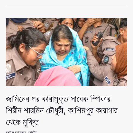
মামলা
করতে
গিয়ে
নিজেই
আসামি,
থানায়
রাতভর
মা’\রধরের
অভিযোগ
সোনিয়ার
জামিনের পর কারামুক্ত সাবেক স্পিকার
শিরীন শারমিন চৌধুরী, কাশিমপুর কারাগার
থেকে মুক্তি
আইন আদালত
,
জাতীয়