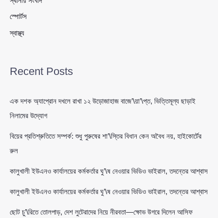
স্থানীয় সংবাদ
স্পোর্টস
স্বাস্থ্য
Recent Posts
এক দশক অ্যাপ্রোন দখলে রাখা ১২ উড়োজাহাজ বাজে’\য়া’\প্ত, ভিত্তিমূল্য ছাড়াই
নিলামের উদ্যোগ
বিয়ের প্রতিশ্রুতিতে সম্পর্ক: শুধু পুরুষের শা’\স্তির বিধান কেন অবৈধ নয়, হাইকোর্টের
রুল
কালুখালী ইউএনও কার্যালয়ের কর্মকর্তার ঘু’\ষ নেওয়ার ভিডিও ভাইরাল, তদন্তের আশ্বাস
কালুখালী ইউএনও কার্যালয়ের কর্মকর্তার ঘু’\ষ নেওয়ার ভিডিও ভাইরাল, তদন্তের আশ্বাস
ছোট চু’\রিতে তোলপাড়, দেশ লুটেরাদের নিয়ে নীরবতা—ক্ষোভ উগরে দিলেন আসিফ