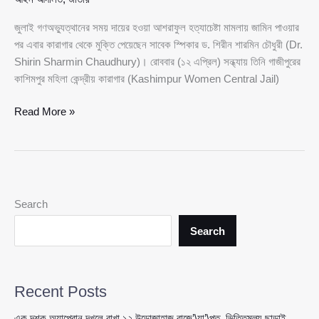
জুলাই গণঅভ্যুত্থানের সময় দায়ের হওয়া আশরাফুল হত্যাচেষ্টা মামলায় জামিন পাওয়ার
পর এবার কারাগার থেকে মুক্তি পেয়েছেন সাবেক স্পিকার ড. শিরীন শারমিন চৌধুরী (Dr.
Shirin Sharmin Chaudhury)। রোববার (১২ এপ্রিল) সন্ধ্যায় তিনি গাজীপুরের
কাশিমপুর মহিলা কেন্দ্রীয় কারাগার (Kashimpur Women Central Jail)
জামিনের
Read More »
পর
কারামুক্ত
সাবেক
স্পিকার
শিরীন
Search
শারমিন
চৌধুরী,
Search
কাশিমপুর
কারাগার
থেকে
Recent Posts
মুক্তি
এক দশক অ্যাপ্রোন দখলে রাখা ১২ উড়োজাহাজ বাজে’\য়া’\প্ত, ভিত্তিমূল্য ছাড়াই