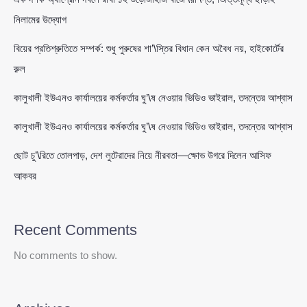
নিলামের উদ্যোগ
বিয়ের প্রতিশ্রুতিতে সম্পর্ক: শুধু পুরুষের শা’\স্তির বিধান কেন অবৈধ নয়, হাইকোর্টের
রুল
কালুখালী ইউএনও কার্যালয়ের কর্মকর্তার ঘু’\ষ নেওয়ার ভিডিও ভাইরাল, তদন্তের আশ্বাস
কালুখালী ইউএনও কার্যালয়ের কর্মকর্তার ঘু’\ষ নেওয়ার ভিডিও ভাইরাল, তদন্তের আশ্বাস
ছোট চু’\রিতে তোলপাড়, দেশ লুটেরাদের নিয়ে নীরবতা—ক্ষোভ উগরে দিলেন আসিফ
আকবর
Recent Comments
No comments to show.