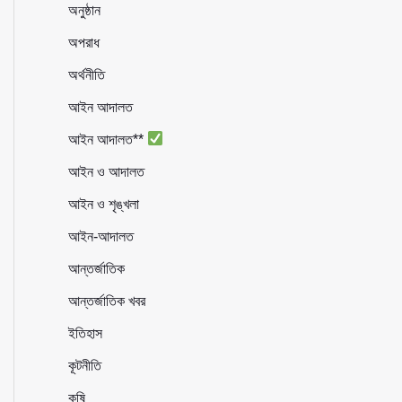
অনুষ্ঠান
অপরাধ
অর্থনীতি
আইন আদালত
আইন আদালত**
আইন ও আদালত
আইন ও শৃঙ্খলা
আইন-আদালত
আন্তর্জাতিক
আন্তর্জাতিক খবর
ইতিহাস
কূটনীতি
কৃষি