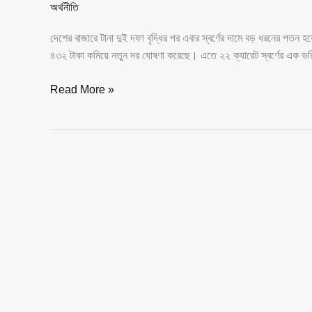
অর্থনীতি
দেশের বাজারে টানা দুই দফা বৃদ্ধির পর এবার স্বর্ণের দামে বড় ধরনের পতন
৪৩২ টাকা কমিয়ে নতুন দর ঘোষণা করেছে। এতে ২২ ক্যারেট স্বর্ণের এক ভরি
বাজারে
Read More »
স্বর্ণের
দামে
বড়
পতন,
ভরিতে
কমল
৪
হাজার
৪৩২
টাকা