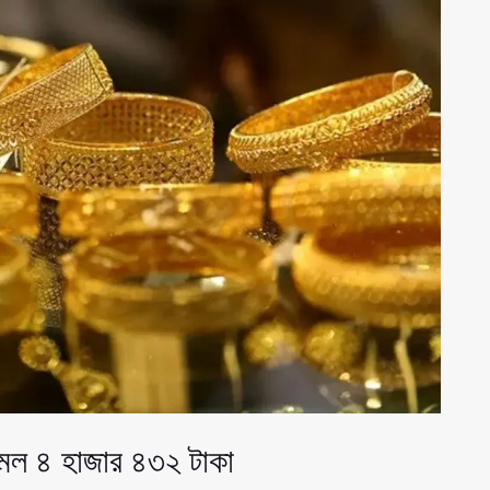
কমল ৪ হাজার ৪৩২ টাকা