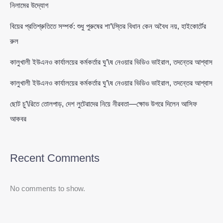
নিলামের উদ্যোগ
বিয়ের প্রতিশ্রুতিতে সম্পর্ক: শুধু পুরুষের শা’\স্তির বিধান কেন অবৈধ নয়, হাইকোর্টের
রুল
কালুখালী ইউএনও কার্যালয়ের কর্মকর্তার ঘু’\ষ নেওয়ার ভিডিও ভাইরাল, তদন্তের আশ্বাস
কালুখালী ইউএনও কার্যালয়ের কর্মকর্তার ঘু’\ষ নেওয়ার ভিডিও ভাইরাল, তদন্তের আশ্বাস
ছোট চু’\রিতে তোলপাড়, দেশ লুটেরাদের নিয়ে নীরবতা—ক্ষোভ উগরে দিলেন আসিফ
আকবর
Recent Comments
No comments to show.