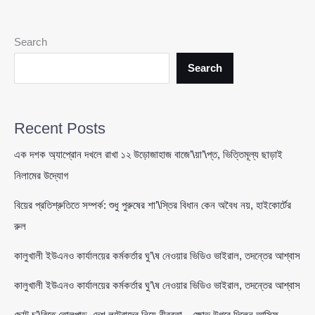
নিতেই
হবে:
সব
Search
ব্যাংককে
কঠোর
Search
নির্দেশ
বাংলাদেশ
ব্যাংকের
Recent Posts
এক দশক অ্যাপ্রোন দখলে রাখা ১২ উড়োজাহাজ বাজে’\য়া’\প্ত, ভিত্তিমূল্য ছাড়াই
নিলামের উদ্যোগ
বিয়ের প্রতিশ্রুতিতে সম্পর্ক: শুধু পুরুষের শা’\স্তির বিধান কেন অবৈধ নয়, হাইকোর্টের
রুল
কালুখালী ইউএনও কার্যালয়ের কর্মকর্তার ঘু’\ষ নেওয়ার ভিডিও ভাইরাল, তদন্তের আশ্বাস
কালুখালী ইউএনও কার্যালয়ের কর্মকর্তার ঘু’\ষ নেওয়ার ভিডিও ভাইরাল, তদন্তের আশ্বাস
ছোট চু’\রিতে তোলপাড়, দেশ লুটেরাদের নিয়ে নীরবতা—ক্ষোভ উগরে দিলেন আসিফ