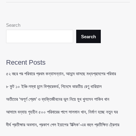
আলোচনায়
ইরান,
কঠোর
Search
বার্তা
আরাগচির
Search
Recent Posts
৫২ বছর পর পরিবারে প্রথম কন্যাসন্তান, আনন্দে ভাসছে মধ্যপ্রদেশের পরিবার
৮ ফুট ১০ ইঞ্চি লম্বা চুলে বিশ্বরেকর্ড, গিনেসে ভারতীয় রেণু ধারিয়াল
অতীতের ‘অপূর্ণ প্রেম’ ও ব্যক্তিজীবনের ভুল নিয়ে মুখ খুললেন শাকিব খান
আসামে বন্যায় গৃহহীন ৫০০ পরিবারের পাশে সালমান খান, নির্মাণ হচ্ছে নতুন ঘর
দীর্ঘ প্রতীক্ষার অবসান, প্রকাশ পেল ইয়াশের ‘টক্সিক’-এর বহুল প্রতীক্ষিত ট্রেলার