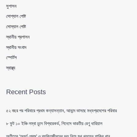
সুশাসন
সোশ্যাল পোষ্ট
সোস্যাল পোষ্ট
স্থানীয় প্রশাসন
স্থানীয় সংবাদ
স্পোর্টস
স্বাস্থ্য
Recent Posts
৫২ বছর পর পরিবারে প্রথম কন্যাসন্তান, আনন্দে ভাসছে মধ্যপ্রদেশের পরিবার
৮ ফুট ১০ ইঞ্চি লম্বা চুলে বিশ্বরেকর্ড, গিনেসে ভারতীয় রেণু ধারিয়াল
অতীতের ‘অপূর্ণ প্রেম’ ও ব্যক্তিজীবনের ভুল নিয়ে মুখ খুললেন শাকিব খান