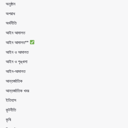
অনুষ্ঠান
অপরাধ
অর্থনীতি
আইন আদালত
আইন আদালত**
আইন ও আদালত
আইন ও শৃঙ্খলা
আইন-আদালত
আন্তর্জাতিক
আন্তর্জাতিক খবর
ইতিহাস
কূটনীতি
কৃষি