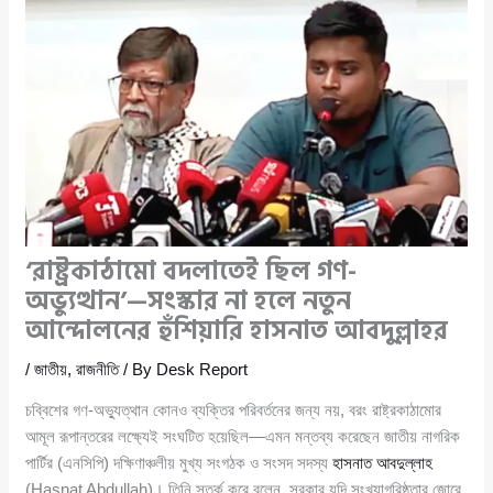
‘রাষ্ট্রকাঠামো বদলাতেই ছিল গণ-
অভ্যুত্থান’—সংস্কার না হলে নতুন
আন্দোলনের হুঁশিয়ারি হাসনাত আবদুল্লাহর
/
জাতীয়
,
রাজনীতি
/ By
Desk Report
চব্বিশের গণ-অভ্যুত্থান কোনও ব্যক্তির পরিবর্তনের জন্য নয়, বরং রাষ্ট্রকাঠামোর
আমূল রূপান্তরের লক্ষ্যেই সংঘটিত হয়েছিল—এমন মন্তব্য করেছেন জাতীয় নাগরিক
পার্টির (এনসিপি) দক্ষিণাঞ্চলীয় মুখ্য সংগঠক ও সংসদ সদস্য
হাসনাত আবদুল্লাহ
(Hasnat Abdullah)। তিনি সতর্ক করে বলেন, সরকার যদি সংখ্যাগরিষ্ঠতার জোরে