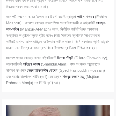
জনগণ এমন একটি রাষ্ট্র প্রত্যাশা করেছিল যেখানে কাউকে বাসা থেকে তুলে নিয়ে
চিরতরে গায়েব করে দেওয়া হবে না।
সংলাপটি সঞ্চালনা করেন ‘ভয়েস অব রিফর্ম’-এর উদ্যোক্তা
ফাহিম মাশরুর
(Fahim
Mashrur)। সেখানে বক্তব্য রাখতে গিয়ে মানবাধিকারকর্মী ও আইনজীবী
মানজুর-
আল-মতিন
(Manzur-Al-Matin) বলেন, নির্বাচিত প্রতিনিধিদের অপসারণ
সংক্রান্ত অধ্যাদেশ দ্রুত গৃহীত হলেও বিচার বিভাগের স্বাধীনতা নিশ্চিত করার
আইনটি এখনও আমলাতান্ত্রিক জটিলতায় আটকে আছে। তিনি সরকারের প্রতি আহ্বান
জানান, যেন বিলম্ব না করে দ্রুত বিচার বিভাগের স্বাধীনতা নিশ্চিত করা হয়।
সংলাপে আরও বক্তব্য রাখেন রাষ্ট্রবিজ্ঞানী
দিলারা চৌধুরী
(Dilara Chowdhury),
আলোকচিত্রী
শহিদুল আলম
(Shahidul Alam), রাষ্ট্র সংস্কার আন্দোলনের
সাধারণ সম্পাদক
সৈয়দ হাসিবউদ্দীন হোসেন
(Syed Hasibuddin Hossain)
এবং আমার বাংলাদেশ পার্টির (এবি) চেয়ারম্যান
মজিবুর রহমান মঞ্জু
(Mujibur
Rahman Monju) সহ বিশিষ্ট ব্যক্তিরা।