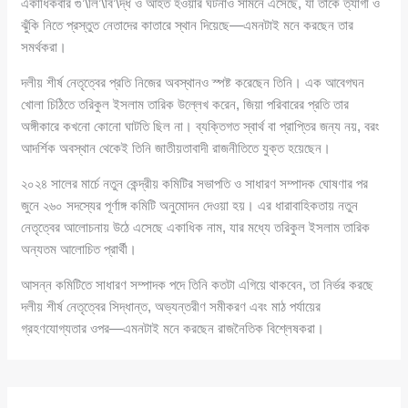
একাধিকবার গু’\লি’\বি’\দ্ধ ও আহত হওয়ার ঘটনাও সামনে এসেছে, যা তাকে ত্যাগী ও
ঝুঁকি নিতে প্রস্তুত নেতাদের কাতারে স্থান দিয়েছে—এমনটাই মনে করছেন তার
সমর্থকরা।
দলীয় শীর্ষ নেতৃত্বের প্রতি নিজের অবস্থানও স্পষ্ট করেছেন তিনি। এক আবেগঘন
খোলা চিঠিতে তরিকুল ইসলাম তারিক উল্লেখ করেন, জিয়া পরিবারের প্রতি তার
অঙ্গীকারে কখনো কোনো ঘাটতি ছিল না। ব্যক্তিগত স্বার্থ বা প্রাপ্তির জন্য নয়, বরং
আদর্শিক অবস্থান থেকেই তিনি জাতীয়তাবাদী রাজনীতিতে যুক্ত হয়েছেন।
২০২৪ সালের মার্চে নতুন কেন্দ্রীয় কমিটির সভাপতি ও সাধারণ সম্পাদক ঘোষণার পর
জুনে ২৬০ সদস্যের পূর্ণাঙ্গ কমিটি অনুমোদন দেওয়া হয়। এর ধারাবাহিকতায় নতুন
নেতৃত্বের আলোচনায় উঠে এসেছে একাধিক নাম, যার মধ্যে তরিকুল ইসলাম তারিক
অন্যতম আলোচিত প্রার্থী।
আসন্ন কমিটিতে সাধারণ সম্পাদক পদে তিনি কতটা এগিয়ে থাকবেন, তা নির্ভর করছে
দলীয় শীর্ষ নেতৃত্বের সিদ্ধান্ত, অভ্যন্তরীণ সমীকরণ এবং মাঠ পর্যায়ের
গ্রহণযোগ্যতার ওপর—এমনটাই মনে করছেন রাজনৈতিক বিশ্লেষকরা।