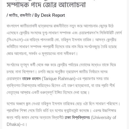
সম্পাদক পদে জোর আলোচনা
/
জাতীয়
,
রাজনীতি
/ By
Desk Report
বাংলাদেশ জাতীয়তাবাদী ছাত্রদলের রাজনীতিতে নতুন করে আলোচনার কেন্দ্রে উঠে
এসেছেন কেন্দ্রীয় সংসদের যুগ্ম-সাধারণ সম্পাদক এবং চেয়ারপারসন’স সিকিউরিটি ফোর্স
(সিএসএফ)-এর দায়িত্ব পালনকারী মো. তরিকুল ইসলাম তারিক। আসন্ন কেন্দ্রীয়
কমিটিতে সাধারণ সম্পাদক পদপ্রার্থী হিসেবে তার নাম ঘিরে সংগঠনজুড়ে তৈরি হয়েছে
জোর আলোচনা, সমর্থন ও মূল্যায়নের নানা সমীকরণ।
সংগঠনের তৃণমূল কর্মী থেকে শুরু করে কেন্দ্রীয় পর্যায়ের নেতাদের মধ্যেও তাকে ঘিরে
চলছে নানা বিশ্লেষণ। চলতি বছরে অনুষ্ঠিত ত্রয়োদশ জাতীয় নির্বাচনে দলের
চেয়ারম্যান
তারেক রহমান
(Tarique Rahman)-এর প্রচারণার সময় তার
ব্যক্তিগত নিরাপত্তার দায়িত্বেও ছিলেন এই তরুণ ছাত্রনেতা, যা তার প্রতি শীর্ষ
নেতৃত্বের আস্থার একটি গুরুত্বপূর্ণ ইঙ্গিত হিসেবে দেখা হচ্ছে।
যশোর অঞ্চলে জন্ম নেওয়া তরিকুল ইসলাম তারিকের বেড়ে ওঠা ছিল সাধারণ পরিবেশে।
প্রাথমিক শিক্ষা শেষে তিনি ভর্তি হন যশোর ক্যান্টনমেন্ট কলেজে। এরপর উচ্চশিক্ষার
জন্য পাড়ি জমান দেশের অন্যতম বিদ্যাপীঠ
ঢাকা বিশ্ববিদ্যালয়
(University of
Dhaka)-এ।