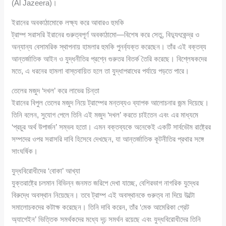
(Al Jazeera)।
ইরানের অবকাঠামোকে লক্ষ্য করে আবারও হুমকি
ট্রাম্প সরাসরি ইরানের গুরুত্বপূর্ণ অবকাঠামো—বিশেষ করে সেতু, বিদ্যুৎকেন্দ্র ও
অন্যান্য বেসামরিক স্থাপনায় হামলার হুমকি পুনর্ব্যক্ত করেছেন। তাঁর এই বক্তব্য
আন্তর্জাতিক আইন ও যুদ্ধনীতির প্রশ্নে গুরুতর বিতর্ক তৈরি করেছে। বিশ্লেষকদের
মতে, এ ধরনের হামলা বাস্তবায়িত হলে তা যুদ্ধাপরাধের পর্যায়ে পড়তে পারে।
তেলের মজুদ ‘দখল’ করে লাভের চিন্তা
ইরানের বিপুল তেলের মজুদ নিয়ে ট্রাম্পের মন্তব্যও ব্যাপক আলোচনার জন্ম দিয়েছে।
তিনি বলেন, সুযোগ পেলে তিনি এই মজুদ ‘দখল’ করতে চাইতেন এবং এর মাধ্যমে
‘প্রচুর অর্থ উপার্জন’ সম্ভব হতো। এমন বক্তব্যকে অনেকেই একটি সার্বভৌম রাষ্ট্রের
সম্পদের ওপর সরাসরি দাবি হিসেবে দেখছেন, যা আন্তর্জাতিক কূটনীতির প্রথার সঙ্গে
সাংঘর্ষিক।
যুদ্ধবিরোধীদের ‘বোকা’ আখ্যা
যুক্তরাষ্ট্রে চলমান বিভিন্ন জনমত জরিপে দেখা যাচ্ছে, বেশিরভাগ নাগরিক যুদ্ধের
বিরুদ্ধে অবস্থান নিয়েছেন। তবে ট্রাম্প এই অবস্থানকে গুরুত্ব না দিয়ে উল্টো
সমালোচকদের কটাক্ষ করেছেন। তিনি দাবি করেন, তাঁর ‘মেক আমেরিকা গ্রেট
অ্যাগেইন’ ভিত্তিক সমর্থকদের মধ্যে দৃঢ় সমর্থন রয়েছে এবং যুদ্ধবিরোধীদের তিনি