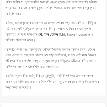
পুলিশ জানিয়েছে, ভুক্তভোগীর জবানবন্দি নেওয়া হয়েছে এবং তাকে ডাক্তারি পরীক্ষার
জন্য পাঠানো হয়েছে। অভিযুক্তরা বর্তমানে পলাতক রয়েছে এবং তাদের গ্রেপ্তারে
অভিযান চলছে।
এদিকে, জামালপুর সদর উপজেলায় অবৈধভাবে পেট্রল মজুদ করে বেশি দামে বিক্রির
চেষ্টা করায় দুই ব্যক্তিকে এক মাসের বিনাশ্রম কারাদণ্ড দিয়েছেন ভ্রাম্যমাণ
আদালত। সহকারী কমিশনার
মো. ইমন হোসেন
(Md. Imon Hossain) এ
অভিযান পরিচালনা করেন।
অভিযানে জানা যায়, অভিযুক্তরা মোটরসাইকেলের মাধ্যমে বিভিন্ন ফিলিং স্টেশন
থেকে পেট্রল সংগ্রহ করে বোতলে ভরে মজুদ করছিলেন, যা পরে বেশি দামে বিক্রির
পরিকল্পনা ছিল। জাতীয় গোয়েন্দা সংস্থার তথ্যের ভিত্তিতে অভিযান চালিয়ে তাদের
আটক করা হয় এবং তাৎক্ষণিক সাজা দেওয়া হয়।
একদিনে প্রশাসনিক বদলি, নির্বাচন প্রস্তুতি, না’\রী নি’\র্যা’\তন এবং ভ্রাম্যমাণ
আদালতের অভিযানের মতো একাধিক ঘটনায় দেশজুড়ে আলোচনার কেন্দ্রবিন্দুতে এসেছে
ভিন্ন ভিন্ন বাস্তবতা।