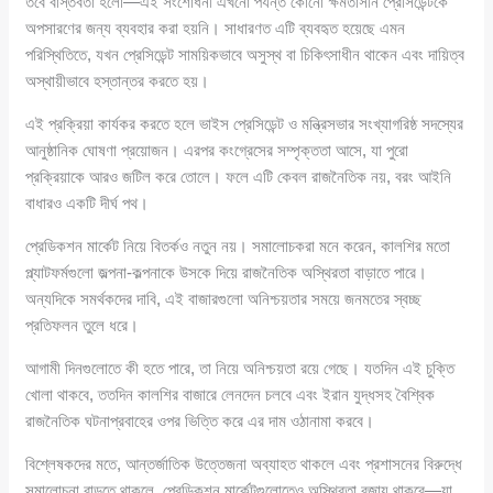
তবে বাস্তবতা হলো—এই সংশোধনী এখনো পর্যন্ত কোনো ক্ষমতাসীন প্রেসিডেন্টকে
অপসারণের জন্য ব্যবহার করা হয়নি। সাধারণত এটি ব্যবহৃত হয়েছে এমন
পরিস্থিতিতে, যখন প্রেসিডেন্ট সাময়িকভাবে অসুস্থ বা চিকিৎসাধীন থাকেন এবং দায়িত্ব
অস্থায়ীভাবে হস্তান্তর করতে হয়।
এই প্রক্রিয়া কার্যকর করতে হলে ভাইস প্রেসিডেন্ট ও মন্ত্রিসভার সংখ্যাগরিষ্ঠ সদস্যের
আনুষ্ঠানিক ঘোষণা প্রয়োজন। এরপর কংগ্রেসের সম্পৃক্ততা আসে, যা পুরো
প্রক্রিয়াকে আরও জটিল করে তোলে। ফলে এটি কেবল রাজনৈতিক নয়, বরং আইনি
বাধারও একটি দীর্ঘ পথ।
প্রেডিকশন মার্কেট নিয়ে বিতর্কও নতুন নয়। সমালোচকরা মনে করেন, কালশির মতো
প্ল্যাটফর্মগুলো জল্পনা-কল্পনাকে উসকে দিয়ে রাজনৈতিক অস্থিরতা বাড়াতে পারে।
অন্যদিকে সমর্থকদের দাবি, এই বাজারগুলো অনিশ্চয়তার সময়ে জনমতের স্বচ্ছ
প্রতিফলন তুলে ধরে।
আগামী দিনগুলোতে কী হতে পারে, তা নিয়ে অনিশ্চয়তা রয়ে গেছে। যতদিন এই চুক্তি
খোলা থাকবে, ততদিন কালশির বাজারে লেনদেন চলবে এবং ইরান যুদ্ধসহ বৈশ্বিক
রাজনৈতিক ঘটনাপ্রবাহের ওপর ভিত্তি করে এর দাম ওঠানামা করবে।
বিশ্লেষকদের মতে, আন্তর্জাতিক উত্তেজনা অব্যাহত থাকলে এবং প্রশাসনের বিরুদ্ধে
সমালোচনা বাড়তে থাকলে, প্রেডিকশন মার্কেটগুলোতেও অস্থিরতা বজায় থাকবে—যা