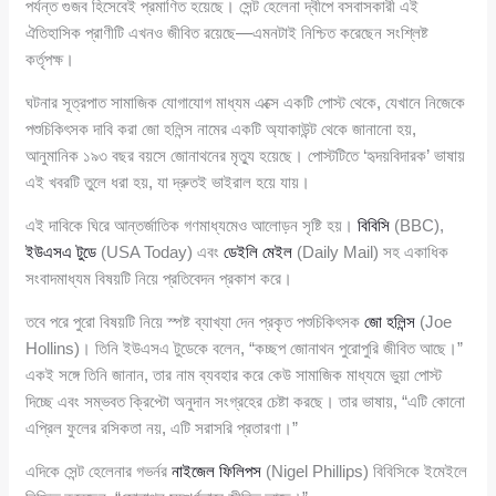
পর্যন্ত গুজব হিসেবেই প্রমাণিত হয়েছে। সেন্ট হেলেনা দ্বীপে বসবাসকারী এই
ঐতিহাসিক প্রাণীটি এখনও জীবিত রয়েছে—এমনটাই নিশ্চিত করেছেন সংশ্লিষ্ট
কর্তৃপক্ষ।
ঘটনার সূত্রপাত সামাজিক যোগাযোগ মাধ্যম এক্সে একটি পোস্ট থেকে, যেখানে নিজেকে
পশুচিকিৎসক দাবি করা জো হলিন্স নামের একটি অ্যাকাউন্ট থেকে জানানো হয়,
আনুমানিক ১৯৩ বছর বয়সে জোনাথনের মৃত্যু হয়েছে। পোস্টটিতে ‘হৃদয়বিদারক’ ভাষায়
এই খবরটি তুলে ধরা হয়, যা দ্রুতই ভাইরাল হয়ে যায়।
এই দাবিকে ঘিরে আন্তর্জাতিক গণমাধ্যমেও আলোড়ন সৃষ্টি হয়।
বিবিসি
(BBC),
ইউএসএ টুডে
(USA Today) এবং
ডেইলি মেইল
(Daily Mail) সহ একাধিক
সংবাদমাধ্যম বিষয়টি নিয়ে প্রতিবেদন প্রকাশ করে।
তবে পরে পুরো বিষয়টি নিয়ে স্পষ্ট ব্যাখ্যা দেন প্রকৃত পশুচিকিৎসক
জো হলিন্স
(Joe
Hollins)। তিনি ইউএসএ টুডেকে বলেন, “কচ্ছপ জোনাথন পুরোপুরি জীবিত আছে।”
একই সঙ্গে তিনি জানান, তার নাম ব্যবহার করে কেউ সামাজিক মাধ্যমে ভুয়া পোস্ট
দিচ্ছে এবং সম্ভবত ক্রিপ্টো অনুদান সংগ্রহের চেষ্টা করছে। তার ভাষায়, “এটি কোনো
এপ্রিল ফুলের রসিকতা নয়, এটি সরাসরি প্রতারণা।”
এদিকে সেন্ট হেলেনার গভর্নর
নাইজেল ফিলিপস
(Nigel Phillips) বিবিসিকে ইমেইলে