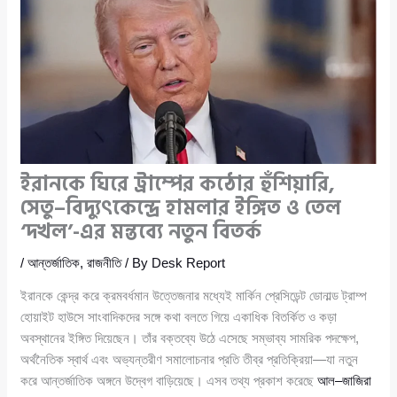
ইরানকে ঘিরে ট্রাম্পের কঠোর হুঁশিয়ারি,
সেতু–বিদ্যুৎকেন্দ্রে হামলার ইঙ্গিত ও তেল
‘দখল’-এর মন্তব্যে নতুন বিতর্ক
/
আন্তর্জাতিক
,
রাজনীতি
/ By
Desk Report
ইরানকে কেন্দ্র করে ক্রমবর্ধমান উত্তেজনার মধ্যেই মার্কিন প্রেসিডেন্ট ডোনাল্ড ট্রাম্প
হোয়াইট হাউসে সাংবাদিকদের সঙ্গে কথা বলতে গিয়ে একাধিক বিতর্কিত ও কড়া
অবস্থানের ইঙ্গিত দিয়েছেন। তাঁর বক্তব্যে উঠে এসেছে সম্ভাব্য সামরিক পদক্ষেপ,
অর্থনৈতিক স্বার্থ এবং অভ্যন্তরীণ সমালোচনার প্রতি তীব্র প্রতিক্রিয়া—যা নতুন
করে আন্তর্জাতিক অঙ্গনে উদ্বেগ বাড়িয়েছে। এসব তথ্য প্রকাশ করেছে
আল–জাজিরা