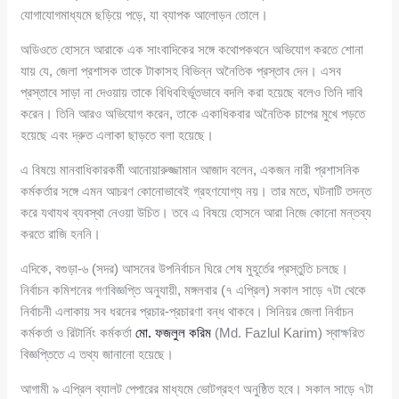
যোগাযোগমাধ্যমে ছড়িয়ে পড়ে, যা ব্যাপক আলোড়ন তোলে।
অডিওতে হোসনে আরাকে এক সাংবাদিকের সঙ্গে কথোপকথনে অভিযোগ করতে শোনা
যায় যে, জেলা প্রশাসক তাকে টাকাসহ বিভিন্ন অনৈতিক প্রস্তাব দেন। এসব
প্রস্তাবে সাড়া না দেওয়ায় তাকে বিধিবহির্ভূতভাবে বদলি করা হয়েছে বলেও তিনি দাবি
করেন। তিনি আরও অভিযোগ করেন, তাকে একাধিকবার অনৈতিক চাপের মুখে পড়তে
হয়েছে এবং দ্রুত এলাকা ছাড়তে বলা হয়েছে।
এ বিষয়ে মানবাধিকারকর্মী আনোয়ারুজ্জামান আজাদ বলেন, একজন নারী প্রশাসনিক
কর্মকর্তার সঙ্গে এমন আচরণ কোনোভাবেই গ্রহণযোগ্য নয়। তার মতে, ঘটনাটি তদন্ত
করে যথাযথ ব্যবস্থা নেওয়া উচিত। তবে এ বিষয়ে হোসনে আরা নিজে কোনো মন্তব্য
করতে রাজি হননি।
এদিকে, বগুড়া-৬ (সদর) আসনের উপনির্বাচন ঘিরে শেষ মুহূর্তের প্রস্তুতি চলছে।
নির্বাচন কমিশনের গণবিজ্ঞপ্তি অনুযায়ী, মঙ্গলবার (৭ এপ্রিল) সকাল সাড়ে ৭টা থেকে
নির্বাচনী এলাকায় সব ধরনের প্রচার-প্রচারণা বন্ধ থাকবে। সিনিয়র জেলা নির্বাচন
কর্মকর্তা ও রিটার্নিং কর্মকর্তা
মো. ফজলুল করিম
(Md. Fazlul Karim) স্বাক্ষরিত
বিজ্ঞপ্তিতে এ তথ্য জানানো হয়েছে।
আগামী ৯ এপ্রিল ব্যালট পেপারের মাধ্যমে ভোটগ্রহণ অনুষ্ঠিত হবে। সকাল সাড়ে ৭টা