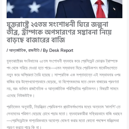
যুক্তরাষ্ট্রে ২৫তম সংশোধনী ঘিরে জল্পনা
তীব্র, ট্রাম্পকে অপসারণের সম্ভাবনা নিয়ে
বাড়ছে বাজারের বাজি
/
আন্তর্জাতিক
,
রাজনীতি
/ By
Desk Report
যুক্তরাষ্ট্রের সংবিধানের ২৫তম সংশোধনী ব্যবহার করে প্রেসিডেন্ট ডোনাল্ড ট্রাম্পকে
পদ থেকে সরিয়ে দেওয়া হতে পারে—এমন সম্ভাবনা ঘিরে প্রেডিকশন মার্কেটগুলোতে
নতুন করে অস্থিরতা তৈরি হয়েছে। সাম্প্রতিক এক সপ্তাহান্তে এই সম্ভাবনার ওপর
বাজির হার উল্লেখযোগ্যভাবে বেড়েছে, যা বিশ্লেষকদের মতে কেবল বাজারের প্রবণতা
নয়, বরং বর্তমান রাজনৈতিক ও আন্তর্জাতিক পরিস্থিতির প্রতিফলন। বিষয়টি সামনে
এনেছে নিউজউইক।
প্রতিবেদন অনুযায়ী, নিয়ন্ত্রিত প্রেডিকশন প্ল্যাটফর্মগুলোর মধ্যে অন্যতম ‘কালশি’-তে
লেনদেনের পরিমাণ বেড়েছে চোখে পড়ার মতো। ব্যবহারকারীরা সক্রিয়ভাবে বাজি ধরছেন
—প্রেসিডেন্টকে দাপ্তরিকভাবে অযোগ্য ঘোষণা করার মতো কোনো পদক্ষেপ মন্ত্রিসভা
গ্রহণ করতে পারে কি না।