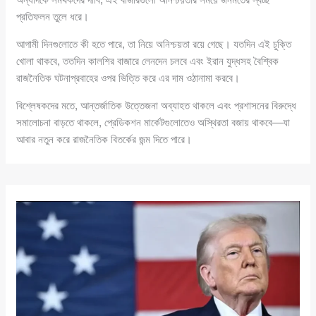
প্রতিফলন তুলে ধরে।
আগামী দিনগুলোতে কী হতে পারে, তা নিয়ে অনিশ্চয়তা রয়ে গেছে। যতদিন এই চুক্তি
খোলা থাকবে, ততদিন কালশির বাজারে লেনদেন চলবে এবং ইরান যুদ্ধসহ বৈশ্বিক
রাজনৈতিক ঘটনাপ্রবাহের ওপর ভিত্তি করে এর দাম ওঠানামা করবে।
বিশ্লেষকদের মতে, আন্তর্জাতিক উত্তেজনা অব্যাহত থাকলে এবং প্রশাসনের বিরুদ্ধে
সমালোচনা বাড়তে থাকলে, প্রেডিকশন মার্কেটগুলোতেও অস্থিরতা বজায় থাকবে—যা
আবার নতুন করে রাজনৈতিক বিতর্কের জন্ম দিতে পারে।