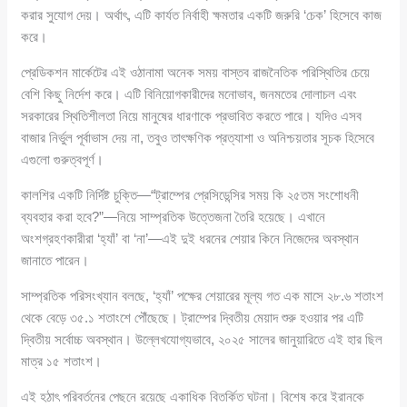
করার সুযোগ দেয়। অর্থাৎ, এটি কার্যত নির্বাহী ক্ষমতার একটি জরুরি ‘চেক’ হিসেবে কাজ
করে।
প্রেডিকশন মার্কেটের এই ওঠানামা অনেক সময় বাস্তব রাজনৈতিক পরিস্থিতির চেয়ে
বেশি কিছু নির্দেশ করে। এটি বিনিয়োগকারীদের মনোভাব, জনমতের দোলাচল এবং
সরকারের স্থিতিশীলতা নিয়ে মানুষের ধারণাকে প্রভাবিত করতে পারে। যদিও এসব
বাজার নির্ভুল পূর্বাভাস দেয় না, তবুও তাৎক্ষণিক প্রত্যাশা ও অনিশ্চয়তার সূচক হিসেবে
এগুলো গুরুত্বপূর্ণ।
কালশির একটি নির্দিষ্ট চুক্তি—“ট্রাম্পের প্রেসিডেন্সির সময় কি ২৫তম সংশোধনী
ব্যবহার করা হবে?”—নিয়ে সাম্প্রতিক উত্তেজনা তৈরি হয়েছে। এখানে
অংশগ্রহণকারীরা ‘হ্যাঁ’ বা ‘না’—এই দুই ধরনের শেয়ার কিনে নিজেদের অবস্থান
জানাতে পারেন।
সাম্প্রতিক পরিসংখ্যান বলছে, ‘হ্যাঁ’ পক্ষের শেয়ারের মূল্য গত এক মাসে ২৮.৬ শতাংশ
থেকে বেড়ে ৩৫.১ শতাংশে পৌঁছেছে। ট্রাম্পের দ্বিতীয় মেয়াদ শুরু হওয়ার পর এটি
দ্বিতীয় সর্বোচ্চ অবস্থান। উল্লেখযোগ্যভাবে, ২০২৫ সালের জানুয়ারিতে এই হার ছিল
মাত্র ১৫ শতাংশ।
এই হঠাৎ পরিবর্তনের পেছনে রয়েছে একাধিক বিতর্কিত ঘটনা। বিশেষ করে ইরানকে