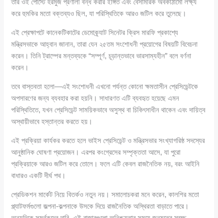
তার ওই পোস্টে হরমুজ প্রণালী বন্ধ করার ইঙ্গিত এবং বেসামরিক অবকাঠামো লক্ষ্য
করে হুমকির মতো বক্তব্যও ছিল, যা পরিস্থিতিকে আরও জটিল করে তুলেছে।
এই প্রেক্ষাপটে কানেকটিকাটের ডেমোক্র্যাট সিনেটর ক্রিস মারফি প্রকাশ্যে
মন্ত্রিসভাকে আহ্বান জানান, তারা যেন ২৫তম সংশোধনী প্রয়োগের বিষয়টি বিবেচনা
করেন। তিনি ট্রাম্পের মন্তব্যকে “সম্পূর্ণ, চূড়ান্তভাবে ভারসাম্যহীন” বলে বর্ণনা
করেন।
তবে বাস্তবতা হলো—এই সংশোধনী এখনো পর্যন্ত কোনো ক্ষমতাসীন প্রেসিডেন্টকে
অপসারণের জন্য ব্যবহার করা হয়নি। সাধারণত এটি ব্যবহৃত হয়েছে এমন
পরিস্থিতিতে, যখন প্রেসিডেন্ট সাময়িকভাবে অসুস্থ বা চিকিৎসাধীন থাকেন এবং দায়িত্ব
অস্থায়ীভাবে হস্তান্তর করতে হয়।
এই প্রক্রিয়া কার্যকর করতে হলে ভাইস প্রেসিডেন্ট ও মন্ত্রিসভার সংখ্যাগরিষ্ঠ সদস্যের
আনুষ্ঠানিক ঘোষণা প্রয়োজন। এরপর কংগ্রেসের সম্পৃক্ততা আসে, যা পুরো
প্রক্রিয়াকে আরও জটিল করে তোলে। ফলে এটি কেবল রাজনৈতিক নয়, বরং আইনি
বাধারও একটি দীর্ঘ পথ।
প্রেডিকশন মার্কেট নিয়ে বিতর্কও নতুন নয়। সমালোচকরা মনে করেন, কালশির মতো
প্ল্যাটফর্মগুলো জল্পনা-কল্পনাকে উসকে দিয়ে রাজনৈতিক অস্থিরতা বাড়াতে পারে।
অন্যদিকে সমর্থকদের দাবি, এই বাজারগুলো অনিশ্চয়তার সময়ে জনমতের স্বচ্ছ