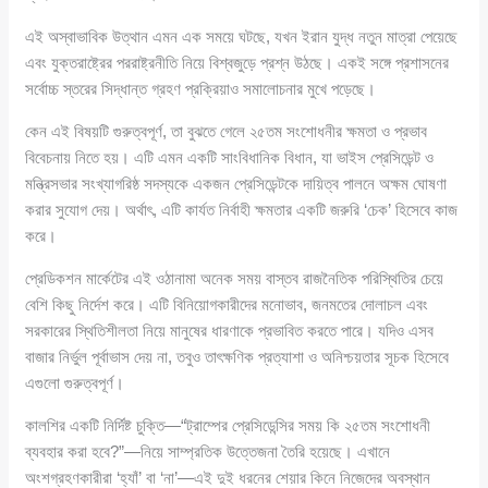
এই অস্বাভাবিক উত্থান এমন এক সময়ে ঘটছে, যখন ইরান যুদ্ধ নতুন মাত্রা পেয়েছে
এবং যুক্তরাষ্ট্রের পররাষ্ট্রনীতি নিয়ে বিশ্বজুড়ে প্রশ্ন উঠছে। একই সঙ্গে প্রশাসনের
সর্বোচ্চ স্তরের সিদ্ধান্ত গ্রহণ প্রক্রিয়াও সমালোচনার মুখে পড়েছে।
কেন এই বিষয়টি গুরুত্বপূর্ণ, তা বুঝতে গেলে ২৫তম সংশোধনীর ক্ষমতা ও প্রভাব
বিবেচনায় নিতে হয়। এটি এমন একটি সাংবিধানিক বিধান, যা ভাইস প্রেসিডেন্ট ও
মন্ত্রিসভার সংখ্যাগরিষ্ঠ সদস্যকে একজন প্রেসিডেন্টকে দায়িত্ব পালনে অক্ষম ঘোষণা
করার সুযোগ দেয়। অর্থাৎ, এটি কার্যত নির্বাহী ক্ষমতার একটি জরুরি ‘চেক’ হিসেবে কাজ
করে।
প্রেডিকশন মার্কেটের এই ওঠানামা অনেক সময় বাস্তব রাজনৈতিক পরিস্থিতির চেয়ে
বেশি কিছু নির্দেশ করে। এটি বিনিয়োগকারীদের মনোভাব, জনমতের দোলাচল এবং
সরকারের স্থিতিশীলতা নিয়ে মানুষের ধারণাকে প্রভাবিত করতে পারে। যদিও এসব
বাজার নির্ভুল পূর্বাভাস দেয় না, তবুও তাৎক্ষণিক প্রত্যাশা ও অনিশ্চয়তার সূচক হিসেবে
এগুলো গুরুত্বপূর্ণ।
কালশির একটি নির্দিষ্ট চুক্তি—“ট্রাম্পের প্রেসিডেন্সির সময় কি ২৫তম সংশোধনী
ব্যবহার করা হবে?”—নিয়ে সাম্প্রতিক উত্তেজনা তৈরি হয়েছে। এখানে
অংশগ্রহণকারীরা ‘হ্যাঁ’ বা ‘না’—এই দুই ধরনের শেয়ার কিনে নিজেদের অবস্থান