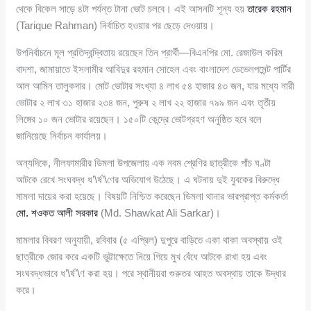
থেকে বিকেল সাড়ে ৪টা পর্যন্ত টানা ভোট চলবে। এই আসনটি শূন্য হয়
তারেক রহমান
(Tarique Rahman) নির্বাচিত হওয়ার পর ছেড়ে দেওয়ায়।
উপনির্বাচনে মূল প্রতিদ্বন্দ্বিতায় রয়েছেন তিন প্রার্থী—বিএনপির মো. রেজাউল করিম
বাদশা, জামায়াতে ইসলামীর আবিদুর রহমান সোহেল এবং বাংলাদেশ ডেভেলপমেন্ট পার্টির
আল আমিন তালুকদার। মোট ভোটার সংখ্যা ৪ লাখ ৫৪ হাজার ৪৩ জন, যার মধ্যে নারী
ভোটার ২ লাখ ৩১ হাজার ২৩৪ জন, পুরুষ ২ লাখ ২২ হাজার ৭৯৯ জন এবং তৃতীয়
লিঙ্গের ১০ জন ভোটার রয়েছেন। ১৫০টি কেন্দ্রে ভোটগ্রহণ অনুষ্ঠিত হবে বলে
জানিয়েছে নির্বাচন কার্যালয়।
অন্যদিকে, নীলফামারীর ডিমলা উপজেলায় এক নবম শ্রেণির ছাত্রীকে পাঁচ ঘণ্টা
আটকে রেখে সংঘবদ্ধ ধ’\র্ষ’\ণের অভিযোগ উঠেছে। এ ঘটনায় দুই যুবকের বিরুদ্ধে
মামলা দায়ের করা হয়েছে। বিষয়টি নিশ্চিত করেছেন ডিমলা থানার ভারপ্রাপ্ত কর্মকর্তা
মো. শওকত আলী সরকার
(Md. Shawkat Ali Sarkar)।
মামলার বিবরণ অনুযায়ী, রবিবার (৫ এপ্রিল) দুপুরে বাড়িতে একা থাকা অবস্থায় ওই
ছাত্রীকে জোর করে একটি ভুট্টাক্ষেতে নিয়ে গিয়ে মুখ বেঁধে আটকে রাখা হয় এবং
সংঘবদ্ধভাবে ধ’\র্ষ’\ণ করা হয়। পরে স্থানীয়রা গুরুতর আহত অবস্থায় তাকে উদ্ধার
করে।