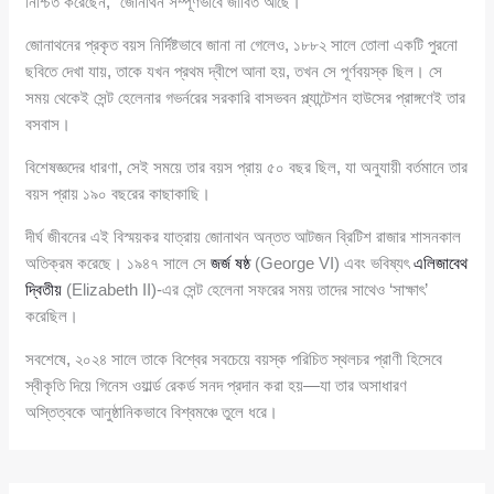
নিশ্চিত করেছেন, “জোনাথন সম্পূর্ণভাবে জীবিত আছে।”
জোনাথনের প্রকৃত বয়স নির্দিষ্টভাবে জানা না গেলেও, ১৮৮২ সালে তোলা একটি পুরনো
ছবিতে দেখা যায়, তাকে যখন প্রথম দ্বীপে আনা হয়, তখন সে পূর্ণবয়স্ক ছিল। সে
সময় থেকেই সেন্ট হেলেনার গভর্নরের সরকারি বাসভবন প্ল্যান্টেশন হাউসের প্রাঙ্গণেই তার
বসবাস।
বিশেষজ্ঞদের ধারণা, সেই সময়ে তার বয়স প্রায় ৫০ বছর ছিল, যা অনুযায়ী বর্তমানে তার
বয়স প্রায় ১৯০ বছরের কাছাকাছি।
দীর্ঘ জীবনের এই বিস্ময়কর যাত্রায় জোনাথন অন্তত আটজন ব্রিটিশ রাজার শাসনকাল
অতিক্রম করেছে। ১৯৪৭ সালে সে
জর্জ ষষ্ঠ
(George VI) এবং ভবিষ্যৎ
এলিজাবেথ
দ্বিতীয়
(Elizabeth II)-এর সেন্ট হেলেনা সফরের সময় তাদের সাথেও ‘সাক্ষাৎ’
করেছিল।
সবশেষে, ২০২৪ সালে তাকে বিশ্বের সবচেয়ে বয়স্ক পরিচিত স্থলচর প্রাণী হিসেবে
স্বীকৃতি দিয়ে গিনেস ওয়ার্ল্ড রেকর্ড সনদ প্রদান করা হয়—যা তার অসাধারণ
অস্তিত্বকে আনুষ্ঠানিকভাবে বিশ্বমঞ্চে তুলে ধরে।