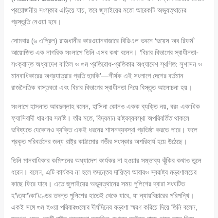
প্রয়োজনীয় সংস্কার এড়িয়ে যায়, তবে জুলাইয়ের মতো আরেকটি অভ্যুত্থানের
প্রস্তুতি নেওয়া হবে।
সোমবার (৬ এপ্রিল) রাজধানীর কারওয়ানবাজারে বিডিএল ভবনে ‘ভয়েস অব রিফর্ম’
আয়োজিত এক নাগরিক সংলাপে তিনি এসব কথা বলেন। ‘বিচার বিভাগের স্বাধীনতা-
সংক্রান্ত অধ্যাদেশ বাতিল ও গুম প্রতিরোধ-প্রতিকার অধ্যাদেশ স্থগিত: সুশাসন ও
মানবাধিকারের অগ্রযাত্রার প্রতি হুমকি’—শীর্ষক এই সংলাপে দেশের বর্তমান
রাজনৈতিক বাস্তবতা এবং বিচার বিভাগের স্বাধীনতা নিয়ে বিস্তৃত আলোচনা হয়।
সংলাপে হাসনাত আবদুল্লাহ বলেন, হাসিনা কোনও একক ব্যক্তি নয়, বরং একাধিক
ফ্যাসিবাদী ধারণার সমষ্টি। তাঁর মতে, বিদ্যমান রাষ্ট্রব্যবস্থা অপরিবর্তিত থাকলে
ভবিষ্যতে যেকোনও ব্যক্তি একই ধরনের শাসনব্যবস্থা প্রতিষ্ঠা করতে পারে। ফলে
প্রকৃত পরিবর্তনের জন্য রাষ্ট্র কাঠামোর গভীর সংস্কার অপরিহার্য হয়ে উঠেছে।
তিনি মানবাধিকার কমিশনের অধ্যাদেশ কার্যকর না হওয়ার সম্ভাব্য ঝুঁকির কথাও তুলে
ধরেন। বলেন, এটি কার্যকর না হলে তদন্তের দায়িত্ব আবারও স্বরাষ্ট্র মন্ত্রণালয়ের
কাছে ফিরে যাবে। এতে জুলাইয়ের অভ্যুত্থানের সময় পুলিশের দ্বারা সংঘটিত
হ’\ত্যা’\কা’\ণ্ডের তদন্ত পুলিশের হাতেই থেকে যাবে, যা ন্যায়বিচারের পরিপন্থি।
একই সঙ্গে গুম হওয়া পরিবারগুলোর দীর্ঘদিনের যন্ত্রণা স্মরণ করিয়ে দিয়ে তিনি বলেন,