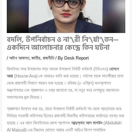
বদলি, উপনির্বাচন ও না’\রী নি’\র্যা’\তন—
একদিনে আলোচনার কেন্দ্রে তিন ঘটনা
/
আইন আদালত
,
জাতীয়
,
রাজনীতি
/ By
Desk Report
ঝিনাইদহ সদর উপজেলার সদ্য সাবেক উপজেলা নির্বাহী কর্মকর্তা (ইউএনও)
হোসনে
আরা
(Hosne Ara)-কে আবারও বদলি করা হয়েছে। সর্বশেষ তাকে সাতক্ষীরার তালা
থেকে রাজশাহী বিভাগে পদায়ন করা হয়েছে। রবিবার (৫ এপ্রিল) জনপ্রশাসন
মন্ত্রণালয়ের এক প্রজ্ঞাপনে এ তথ্য জানানো হয়, যা নতুন করে দেশজুড়ে আলোচনা-
সমালোচনার জন্ম দিয়েছে।
প্রজ্ঞাপনে উল্লেখ করা হয়, তাকে উপজেলা নির্বাহী কর্মকর্তা পদ থেকে প্রত্যাহার করে
সিনিয়র সহকারী কমিশনার হিসেবে রাজশাহী বিভাগীয় কমিশনারের কার্যালয়ে ন্যস্ত করা
হয়েছে। এর আগে ঝিনাইদহের জেলা প্রশাসক
আব্দুল্লাহ আল মাসউদ
(Abdullah
Al Masud)-এর বিরুদ্ধে হোসনে আরার একটি অডিও ক্লিপ সামাজিক