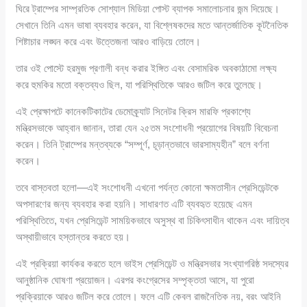
ঘিরে ট্রাম্পের সাম্প্রতিক সোশ্যাল মিডিয়া পোস্ট ব্যাপক সমালোচনার জন্ম দিয়েছে।
সেখানে তিনি এমন ভাষা ব্যবহার করেন, যা বিশ্লেষকদের মতে আন্তর্জাতিক কূটনৈতিক
শিষ্টাচার লঙ্ঘন করে এবং উত্তেজনা আরও বাড়িয়ে তোলে।
তার ওই পোস্টে হরমুজ প্রণালী বন্ধ করার ইঙ্গিত এবং বেসামরিক অবকাঠামো লক্ষ্য
করে হুমকির মতো বক্তব্যও ছিল, যা পরিস্থিতিকে আরও জটিল করে তুলেছে।
এই প্রেক্ষাপটে কানেকটিকাটের ডেমোক্র্যাট সিনেটর ক্রিস মারফি প্রকাশ্যে
মন্ত্রিসভাকে আহ্বান জানান, তারা যেন ২৫তম সংশোধনী প্রয়োগের বিষয়টি বিবেচনা
করেন। তিনি ট্রাম্পের মন্তব্যকে “সম্পূর্ণ, চূড়ান্তভাবে ভারসাম্যহীন” বলে বর্ণনা
করেন।
তবে বাস্তবতা হলো—এই সংশোধনী এখনো পর্যন্ত কোনো ক্ষমতাসীন প্রেসিডেন্টকে
অপসারণের জন্য ব্যবহার করা হয়নি। সাধারণত এটি ব্যবহৃত হয়েছে এমন
পরিস্থিতিতে, যখন প্রেসিডেন্ট সাময়িকভাবে অসুস্থ বা চিকিৎসাধীন থাকেন এবং দায়িত্ব
অস্থায়ীভাবে হস্তান্তর করতে হয়।
এই প্রক্রিয়া কার্যকর করতে হলে ভাইস প্রেসিডেন্ট ও মন্ত্রিসভার সংখ্যাগরিষ্ঠ সদস্যের
আনুষ্ঠানিক ঘোষণা প্রয়োজন। এরপর কংগ্রেসের সম্পৃক্ততা আসে, যা পুরো
প্রক্রিয়াকে আরও জটিল করে তোলে। ফলে এটি কেবল রাজনৈতিক নয়, বরং আইনি