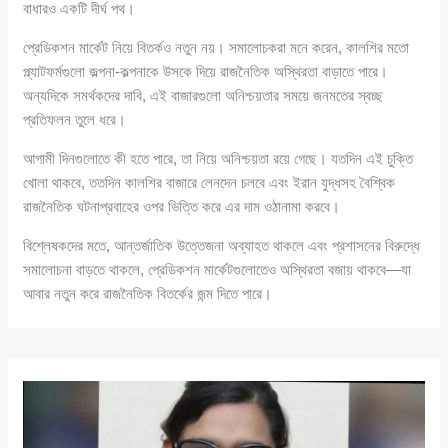
বাধারও একটি দীর্ঘ পথ।
প্রেডিকশন মার্কেট নিয়ে বিতর্কও নতুন নয়। সমালোচকরা মনে করেন, কালশির মতো
প্ল্যাটফর্মগুলো জল্পনা-কল্পনাকে উসকে দিয়ে রাজনৈতিক অস্থিরতা বাড়াতে পারে।
অন্যদিকে সমর্থকদের দাবি, এই বাজারগুলো অনিশ্চয়তার সময়ে জনমতের স্বচ্ছ
প্রতিফলন তুলে ধরে।
আগামী দিনগুলোতে কী হতে পারে, তা নিয়ে অনিশ্চয়তা রয়ে গেছে। যতদিন এই চুক্তি
খোলা থাকবে, ততদিন কালশির বাজারে লেনদেন চলবে এবং ইরান যুদ্ধসহ বৈশ্বিক
রাজনৈতিক ঘটনাপ্রবাহের ওপর ভিত্তি করে এর দাম ওঠানামা করবে।
বিশ্লেষকদের মতে, আন্তর্জাতিক উত্তেজনা অব্যাহত থাকলে এবং প্রশাসনের বিরুদ্ধে
সমালোচনা বাড়তে থাকলে, প্রেডিকশন মার্কেটগুলোতেও অস্থিরতা বজায় থাকবে—যা
আবার নতুন করে রাজনৈতিক বিতর্কের জন্ম দিতে পারে।