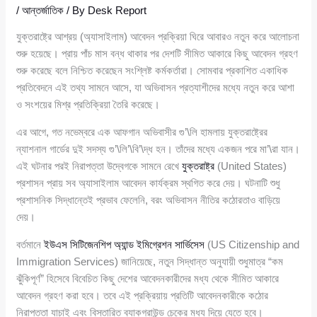
/
আন্তর্জাতিক
/ By
Desk Report
যুক্তরাষ্ট্রে আশ্রয় (অ্যাসাইলাম) আবেদন প্রক্রিয়া ঘিরে আবারও নতুন করে আলোচনা
শুরু হয়েছে। প্রায় পাঁচ মাস বন্ধ থাকার পর দেশটি সীমিত আকারে কিছু আবেদন গ্রহণ
শুরু করেছে বলে নিশ্চিত করেছেন সংশ্লিষ্ট কর্মকর্তারা। সোমবার প্রকাশিত একাধিক
প্রতিবেদনে এই তথ্য সামনে আসে, যা অভিবাসন প্রত্যাশীদের মধ্যে নতুন করে আশা
ও সংশয়ের মিশ্র প্রতিক্রিয়া তৈরি করেছে।
এর আগে, গত নভেম্বরে এক আফগান অভিবাসীর গু’\লি হামলায় যুক্তরাষ্ট্রের
ন্যাশনাল গার্ডের দুই সদস্য গু’\লি’\বি’\দ্ধ হন। তাঁদের মধ্যে একজন পরে মা’\রা যান।
এই ঘটনার পরই নিরাপত্তা উদ্বেগকে সামনে রেখে
যুক্তরাষ্ট্র
(United States)
প্রশাসন প্রায় সব অ্যাসাইলাম আবেদন কার্যক্রম স্থগিত করে দেয়। ঘটনাটি শুধু
প্রশাসনিক সিদ্ধান্তেই প্রভাব ফেলেনি, বরং অভিবাসন নীতির কঠোরতাও বাড়িয়ে
দেয়।
বর্তমানে
ইউএস সিটিজেনশিপ অ্যান্ড ইমিগ্রেশন সার্ভিসেস
(US Citizenship and
Immigration Services) জানিয়েছে, নতুন সিদ্ধান্ত অনুযায়ী শুধুমাত্র “কম
ঝুঁকিপূর্ণ” হিসেবে বিবেচিত কিছু দেশের আবেদনকারীদের মধ্য থেকে সীমিত আকারে
আবেদন গ্রহণ করা হবে। তবে এই প্রক্রিয়ায় প্রতিটি আবেদনকারীকে কঠোর
নিরাপত্তা যাচাই এবং বিস্তারিত ব্যাকগ্রাউন্ড চেকের মধ্য দিয়ে যেতে হবে।