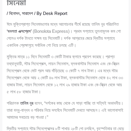
সিনেমা
/
বিনোদন
,
সারাদেশ
/ By
Desk Report
ঈদে মুক্তিপ্রাপ্ত সিনেমাগুলোর মধ্যে আলোচনার শীর্ষে রয়েছে তানিম নূর পরিচালিত
‘বনলতা এক্সপ্রেস’
(Bonolota Express)। প্রথম সপ্তাহে তুলনামূলক কম শো
পেলেও দর্শক টানতে সক্ষম হয় সিনেমাটি। দর্শক আগ্রহের জেরে দ্বিতীয় সপ্তাহে
একাধিক প্রেক্ষাগৃহে সর্বাধিক শো নিয়ে চলছে এটি।
মুক্তির মাত্র ১১ দিনে সিনেমাটি ৩ কোটি টাকার ক্লাবে প্রবেশ করেছে। প্রাপ্ত
তথ্যানুযায়ী, স্টার সিনেপ্লেক্স, লায়ন সিনেমাস, ব্লকবাস্টার সিনেমাস এবং কে-স্ক্রিন
সিনেপ্লেক্স থেকে মোট গ্রস আয় দাঁড়িয়েছে ৩ কোটি ৭ লাখ টাকা। এর মধ্যে স্টার
সিনেপ্লেক্স থেকে আয় ২ কোটি ৪৬ লাখ টাকা, ব্লকবাস্টার সিনেমাস থেকে ৪২ লাখ ৩৩
হাজার টাকা, লায়ন সিনেমাস থেকে ১২ লাখ ২৯ হাজার টাকা এবং কে-স্ক্রিন থেকে আয়
৫ লাখ ৫৮ হাজার টাকা।
পরিচালক
তানিম নূর
বলেন, “দর্শকের কাছ থেকে যে সাড়া পাচ্ছি তা সত্যিই অভাবনীয়।
তারা বন্ধু-বান্ধব ও পরিবার নিয়ে দলবেঁধে সিনেমাটি দেখতে আসছেন। এই ভালোবাসাই
আমাদের সবচেয়ে বড় পাওয়া।”
দ্বিতীয় সপ্তাহে স্টার সিনেপ্লেক্সের ৮টি শাখায় ২৮টি শো চলছিল, বৃহস্পতিবার তা বেড়ে