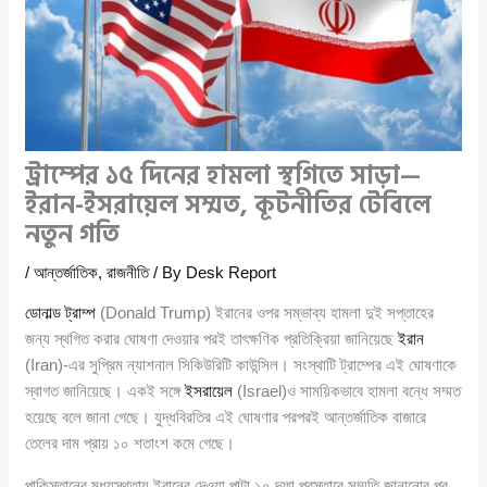
ট্রাম্পের ১৫ দিনের হামলা স্থগিতে সাড়া—
ইরান-ইসরায়েল সম্মত, কূটনীতির টেবিলে
নতুন গতি
/
আন্তর্জাতিক
,
রাজনীতি
/ By
Desk Report
ডোনাল্ড ট্রাম্প
(Donald Trump) ইরানের ওপর সম্ভাব্য হামলা দুই সপ্তাহের
জন্য স্থগিত করার ঘোষণা দেওয়ার পরই তাৎক্ষণিক প্রতিক্রিয়া জানিয়েছে
ইরান
(Iran)-এর সুপ্রিম ন্যাশনাল সিকিউরিটি কাউন্সিল। সংস্থাটি ট্রাম্পের এই ঘোষণাকে
স্বাগত জানিয়েছে। একই সঙ্গে
ইসরায়েল
(Israel)ও সাময়িকভাবে হামলা বন্ধে সম্মত
হয়েছে বলে জানা গেছে। যুদ্ধবিরতির এই ঘোষণার পরপরই আন্তর্জাতিক বাজারে
তেলের দাম প্রায় ১০ শতাংশ কমে গেছে।
পাকিস্তানের মধ্যস্থতায় ইরানের দেওয়া পাল্টা ১০ দফা প্রস্তাবে সম্মতি জানানোর পর