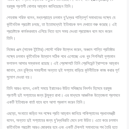
হরমুজ প্রণালী খোলার আহ্বান জানিয়েছেন তিনি।
শেহবাজ শরিফ বলেন, মধ্যপ্রাচ্যে চলমান যু’\দ্ধের শান্তিপূর্ণ সমাধানের লক্ষ্যে যে
কূটনৈতিক প্রচেষ্টা চলছে, তা ইতোমধ্যেই ইতিবাচক ফল দেখাতে শুরু করেছে। এই
প্রচেষ্টাকে কার্যকরভাবে এগিয়ে নিতে হলে সময় দেওয়া প্রয়োজন বলে মনে করেন
তিনি।
নিজের এক্স (সাবেক টুইটার) পোস্টে শরিফ উল্লেখ করেন, অঞ্চলে শান্তি প্রতিষ্ঠার
লক্ষ্যে চলমান কূটনৈতিক উদ্যোগ সঠিক পথে এগোচ্ছে এবং খুব শিগগিরই দৃশ্যমান
ফলাফল আসার সম্ভাবনা রয়েছে। এই প্রেক্ষাপটে তিনি প্রেসিডেন্ট ট্রাম্পকে আহ্বান
জানান, যেন চুক্তির সময়সীমা অন্তত দুই সপ্তাহ বাড়িয়ে কূটনীতিকে কাজ করার পূর্ণ
সুযোগ দেওয়া হয়।
তিনি আরও বলেন, একই সময়ে ইরানেরও উচিত সদিচ্ছার নিদর্শন হিসেবে হরমুজ
প্রণালী দুই সপ্তাহের জন্য উন্মুক্ত রাখা। এর মাধ্যমে আঞ্চলিক উত্তেজনা প্রশমনে
একটি ইতিবাচক বার্তা যাবে বলে আশা প্রকাশ করেন তিনি।
এছাড়া, সংঘাতে জড়িত সব পক্ষের প্রতি আহ্বান জানিয়ে পাকিস্তানের প্রধানমন্ত্রী
বলেন, অন্তত দুই সপ্তাহের জন্য যু’\দ্ধবিরতি মেনে চলা উচিত। এতে করে চলমান
কূটনৈতিক প্রচেষ্টা আরও জোরদার হবে এবং একটি টেকসই সমাধানের পথ তৈরি হতে