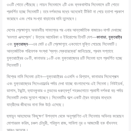
৩৩টি শোতে পৌঁছেছে। লায়ন সিনেমাসে ২টি এবং ব্লকবাস্টার সিনেমাসে ৪টি শোতে
প্রদর্শিত হচ্ছে সিনেমাটি। তবে দর্শকদের মধ্যে অনেকেই টিকিট না পেয়ে হতাশা প্রকাশ
করেছেন এবং শোর সংখ্যা বাড়ানোর দাবি তুলেছেন।
দেশের প্রেক্ষাগৃহে অভাবনীয় সাফল্যের পর এবার আন্তর্জাতিক বাজারেও দাপট দেখাচ্ছে
‘বনলতা এক্সপ্রেস’। উত্তর আমেরিকা ও ইউরোপের তিনটি দেশ—
কানাডা
,
যুক্তরাষ্ট্র
এবং
যুক্তরাজ্য
—এর মোট ৫২টি প্রেক্ষাগৃহে একযোগে মুক্তি পেয়েছে সিনেমাটি।
আন্তর্জাতিক পরিবেশক সংস্থা ‘স্বপ্ন স্কেয়ারক্রো’ জানিয়েছে, প্রথম সপ্তাহে
যুক্তরাষ্ট্রের ৩৮টি, কানাডার ১০টি এবং যুক্তরাজ্যের ৪টি সিনেমা হলে প্রদর্শিত হচ্ছে
সিনেমাটি।
বিশ্বের নামি সিনেমা চেইন—যুক্তরাষ্ট্রের এএমসি ও রিগ্যাল, কানাডার সিনেপ্লেক্স
এবং যুক্তরাজ্যের সিনেওয়ার্ল্ডের পর্দায় দেখা যাচ্ছে বাংলাদেশের এই সিনেমা। নিউইয়র্ক,
ডালাস, টরন্টো, ভ্যানকুভার ও লন্ডনের গুরুত্বপূর্ণ শহরগুলোতে প্রবাসী দর্শকরা বড় পর্দায়
সিনেমাটি দেখার সুযোগ পাচ্ছেন। সিনেমাটির গল্পে একটি ট্রেন যাত্রার মাধ্যমে
যাত্রীদের জীবনের নানা দিক উঠে এসেছে।
হুমায়ূন আহমেদের ‘কিছুক্ষণ’ উপন্যাস থেকে অনুপ্রাণিত এই সিনেমায় অভিনয় করেছেন
মোশাররফ করিম, চঞ্চল চৌধুরী, শরিফুল রাজ, সাবিলা নূর ও আজমেরী হক বাঁধনসহ
আরও অনেকে।