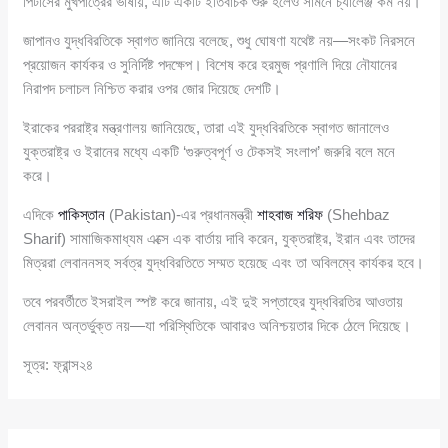
পিটার্সের মুখপাত্রের ভাষায়, এটি একটি ইতিবাচক শুরু হলেও সামনে চ্যালেঞ্জ কম নয়।
জাপানও যুদ্ধবিরতিকে স্বাগত জানিয়ে বলেছে, শুধু ঘোষণা যথেষ্ট নয়—সংকট নিরসনে
প্রয়োজন কার্যকর ও সুনির্দিষ্ট পদক্ষেপ। বিশেষ করে হরমুজ প্রণালি দিয়ে নৌযানের
নিরাপদ চলাচল নিশ্চিত করার ওপর জোর দিয়েছে দেশটি।
ইরাকের পররাষ্ট্র মন্ত্রণালয় জানিয়েছে, তারা এই যুদ্ধবিরতিকে স্বাগত জানালেও
যুক্তরাষ্ট্র ও ইরানের মধ্যে একটি ‘গুরুত্বপূর্ণ ও টেকসই সংলাপ’ জরুরি বলে মনে
করে।
এদিকে
পাকিস্তান
(Pakistan)-এর প্রধানমন্ত্রী
শাহবাজ শরিফ
(Shehbaz
Sharif) সামাজিকমাধ্যম এক্সে এক বার্তায় দাবি করেন, যুক্তরাষ্ট্র, ইরান এবং তাদের
মিত্ররা লেবাননসহ সর্বত্র যুদ্ধবিরতিতে সম্মত হয়েছে এবং তা অবিলম্বে কার্যকর হবে।
তবে পরবর্তীতে ইসরাইল স্পষ্ট করে জানায়, এই দুই সপ্তাহের যুদ্ধবিরতির আওতায়
লেবানন অন্তর্ভুক্ত নয়—যা পরিস্থিতিকে আবারও অনিশ্চয়তার দিকে ঠেলে দিয়েছে।
সূত্র: ফ্রান্স২৪