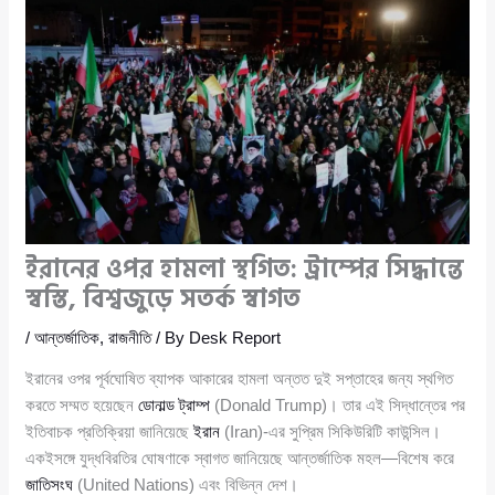
ইরানের ওপর হামলা স্থগিত: ট্রাম্পের সিদ্ধান্তে
স্বস্তি, বিশ্বজুড়ে সতর্ক স্বাগত
/
আন্তর্জাতিক
,
রাজনীতি
/ By
Desk Report
ইরানের ওপর পূর্বঘোষিত ব্যাপক আকারের হামলা অন্তত দুই সপ্তাহের জন্য স্থগিত
করতে সম্মত হয়েছেন
ডোনাল্ড ট্রাম্প
(Donald Trump)। তার এই সিদ্ধান্তের পর
ইতিবাচক প্রতিক্রিয়া জানিয়েছে
ইরান
(Iran)-এর সুপ্রিম সিকিউরিটি কাউন্সিল।
একইসঙ্গে যুদ্ধবিরতির ঘোষণাকে স্বাগত জানিয়েছে আন্তর্জাতিক মহল—বিশেষ করে
জাতিসংঘ
(United Nations) এবং বিভিন্ন দেশ।