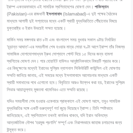
ট্রাম্প একতরফাভাবে এই সাময়িক স্থগিতাদেশের ঘোষণা দেন।
পাকিস্তান
(Pakistan)-এর রাজধানী
ইসলামাবাদ
(Islamabad)-এ দুই পক্ষের বৈঠকের
মাধ্যমে আগামী দুই সপ্তাহের মধ্যে একটি স্থায়ী যুদ্ধবিরতিতে পৌঁছানোর বিষয়ে
যুক্তরাষ্ট্র ও ইরান উভয়েই সম্মত হয়েছে।
মার্কিন সময় মঙ্গলবার রাত ৮টা এবং বাংলাদেশ সময় বুধবার সকাল ৬টায় নির্ধারিত
‘চূড়ান্ত আঘাত’-এর সময়সীমা শেষ হওয়ার মাত্র সোয়া ঘণ্টা আগে ট্রাম্প তাঁর নিজস্ব
সামাজিক যোগাযোগমাধ্যম ট্রুথ সোশ্যালে পোস্ট দিয়ে ১৫ দিনের জন্য হামলা
স্থগিতের ঘোষণা দেন। পরে হোয়াইট হাউসও আনুষ্ঠানিকভাবে বিষয়টি প্রচার করে।
এর কিছুক্ষণের মধ্যেই ইরানের সুপ্রিম ন্যাশনাল সিকিউরিটি কাউন্সিল এই ঘোষণায়
সম্মতি জানিয়ে জানায়, এই সময়ের মধ্যে ইসলামাবাদে আলোচনার মাধ্যমে একটি
স্থায়ী সমাধানের পথে এগোনো হবে। বিবৃতিতে আরও উল্লেখ করা হয়, ইরানের সুপ্রিম
লিডার আয়াতুল্লাহ মুজতবা খামেনিরও এতে সম্মতি রয়েছে।
যদিও সময়সীমা শেষ হওয়ার একেবারে প্রাক্কালে এই ঘোষণা আসে, তবুও সাময়িক
যুদ্ধবিরতির সঙ্গে একটি গুরুত্বপূর্ণ শর্ত জুড়ে দিয়েছেন ট্রাম্প। তিনি স্পষ্টভাবে
জানিয়েছেন, এই স্থগিতাদেশ তখনই কার্যকর থাকবে, যদি ইরান অবিলম্বে
আন্তর্জাতিক নৌপথ ‘হরমুজ প্রণালি’ সম্পূর্ণ এবং নিরাপদভাবে জাহাজ চলাচলের জন্য
উন্মুক্ত করে।