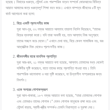
হয়েছে। বিবাহের গুরুত্ব, সৌন্দর্য এবং পারস্পরিক বন্ধন সম্পর্কে কোরআনের বিভিন্ন
আয়াত আমাদের জন্য গুরুত্বপূর্ণ শিক্ষা বহন করে। এখানে দাম্পত্য জীবনের ৮টি মূল
বার্তা আলোচনা করা হলো:
বিয়ে একটি প্রশংসনীয় কাজ
সুরা আন-নূর, ৩২ নম্বর আয়াতে আল্লাহ তায়ালা নির্দেশ দিয়েছেন, “তাদের
বিয়ের ব্যবস্থা করো। যদি তারা অভাবী হয়, তবে আল্লাহ নিজ অনুগ্রহে
তাদের সচ্ছল করে দেবেন।” এখানে দেখা যায়, বিয়ে কেবল সামাজিক নয়, বরং
আধ্যাত্মিক দিক থেকেও প্রশংসনীয় কাজ।
জীবনসঙ্গীর মাঝে মানসিক প্রশান্তি
সুরা আর-রূম, ২১ নম্বর আয়াতে বলা হয়েছে, আল্লাহ তোমাদের মধ্য থেকেই
সঙ্গিনীর সৃষ্টি করেছেন, যাতে তাদের কাছে প্রশান্তি পাওয়া যায়। তিনি
পারস্পরিক ভালোবাসা ও দয়া সৃষ্টি করেছেন, যা চিন্তাশীল সম্প্রদায়ের জন্য
নিদর্শন।
একে অপরের পোশাকস্বরূপ
সুরা আল-বাকারা, ১৮৭ নম্বর আয়াতে বলা হয়েছে, “তারা তোমাদের পোশাক
এবং তোমরাও তাদের পোশাক।” যেমন পোশাক মানুষকে রক্ষা করে এবং
সৌন্দর্য বাড়ায়, স্বামী-স্ত্রীর সম্পর্কও তেমনি নিরাপত্তা ও সুরক্ষা দেয়।