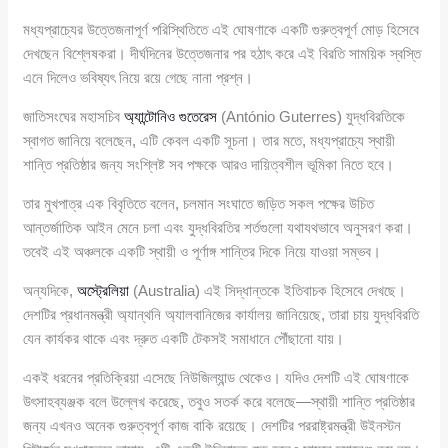
মধ্যপ্রাচ্যের উত্তেজনাপূর্ণ পরিস্থিতিতে এই ঘোষণাকে একটি গুরুত্বপূর্ণ মোড় হিসেবে
দেখছেন বিশ্লেষকরা। দীর্ঘদিনের উত্তেজনার পর হঠাৎ করে এই বিরতি সাময়িক স্বস্তি
এনে দিলেও ভবিষ্যৎ নিয়ে রয়ে গেছে নানা প্রশ্ন।
জাতিসংঘের মহাসচিব
অ্যান্টোনিও গুতেরেস
(António Guterres) যুদ্ধবিরতিকে
স্বাগত জানিয়ে বলেছেন, এটি কেবল একটি সূচনা। তার মতে, মধ্যপ্রাচ্যে স্থায়ী
শান্তি প্রতিষ্ঠার জন্য সংশ্লিষ্ট সব পক্ষকে আরও দায়িত্বশীল ভূমিকা নিতে হবে।
তার মুখপাত্র এক বিবৃতিতে বলেন, চলমান সংঘাতে জড়িত সকল পক্ষের উচিত
আন্তর্জাতিক আইন মেনে চলা এবং যুদ্ধবিরতির শর্তগুলো যথাযথভাবে অনুসরণ করা।
তবেই এই অঞ্চলকে একটি স্থায়ী ও পূর্ণাঙ্গ শান্তির দিকে নিয়ে যাওয়া সম্ভব।
অন্যদিকে,
অস্ট্রেলিয়া
(Australia) এই সিদ্ধান্তকে ইতিবাচক হিসেবে দেখছে।
দেশটির প্রধানমন্ত্রী অ্যান্থনি অ্যালবানিজের কার্যালয় জানিয়েছে, তারা চায় যুদ্ধবিরতি
যেন কার্যকর থাকে এবং দ্রুত একটি টেকসই সমাধানে পৌঁছানো যায়।
একই ধরনের প্রতিক্রিয়া এসেছে নিউজিল্যান্ড থেকেও। যদিও দেশটি এই ঘোষণাকে
উৎসাহব্যঞ্জক বলে উল্লেখ করেছে, তবুও সতর্ক করে বলেছে—স্থায়ী শান্তি প্রতিষ্ঠার
জন্য এখনও অনেক গুরুত্বপূর্ণ কাজ বাকি রয়েছে। দেশটির পররাষ্ট্রমন্ত্রী উইনস্টন