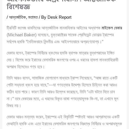
বিশেষজ্ঞ
/
আন্তর্জাতিক
,
মতামত
/ By
Desk Report
ট্রিনিটি কলেজ ডাবলিনের আন্তর্জাতিক মানবাধিকার আইনের অধ্যাপক
মাইকেল বেকার
(Michael Baker) বলেছেন, যুক্তরাষ্ট্রের সাবেক প্রেসিডেন্ট ডোনাল্ড ট্রাম্পের
সর্বশেষ হুমকি “নৈতিকভাবে নিন্দনীয় এবং আইনগতভাবে অগ্রহণযোগ্য।”
বেকার বলেন, ট্রাম্পের নির্বিচার ধ্বংসের হুমকি ব্যাপক মাত্রার যুদ্ধাপরাধের ইঙ্গিত
দেয়। বিশেষ করে ইরানের বেসামরিক জনগণের ওপর এ ধরনের হামলা মানবতাবিরোধী
অপরাধ হিসেবেও গণ্য হবে।
তিনি আরও বলেন, সামাজিক যোগাযোগ মাধ্যমে ট্রাম্প লিখেছেন, “আজ রাতে একটি
গোটা সভ্যতা ধ্বংস হয়ে যাবে,”—যা গণহত্যার উদ্দেশ্য হিসেবে চিহ্নিত করা আরও
কঠিন হতে পারে। কারণ তিনি আরও উল্লেখ করেছেন, তিনি “এটা ঘটতে দিতে চান
না।” তবে বেকারের মতে, এ ধরনের বিকৃত ভাষা গণহত্যামূলক কি-না, তা এখানে মূল
বিষয় নয়।
বেকার আরও মন্তব্য করেন, ট্রাম্পের এই বিবৃতিটি স্পষ্টতই আরও আগ্রাসনের একটি
বেআইনি হুমকি এবং এতে ইরানের বেসামরিক জনগণের বিরুদ্ধে নির্বিচার ও অপরাধমূলক