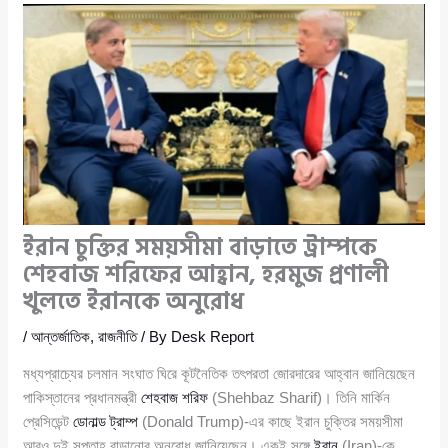
ইরান চুক্তির সময়সীমা বাড়াতে ট্রাম্পকে
শেহবাজ শরিফের আহ্বান, হরমুজ প্রণালী
খুলতে ইরানকে অনুরোধ
/
আন্তর্জাতিক
,
রাজনীতি
/ By
Desk Report
মধ্যপ্রাচ্যের চলমান সংঘাত ঘিরে কূটনৈতিক তৎপরতা জোরদারের আহ্বান জানিয়েছেন
পাকিস্তানের প্রধানমন্ত্রী
শেহবাজ শরিফ
(Shehbaz Sharif)। তিনি মার্কিন
প্রেসিডেন্ট
ডোনাল্ড ট্রাম্প
(Donald Trump)-এর কাছে ইরান চুক্তির সময়সীমা
আরও দুই সপ্তাহ বাড়ানোর অনুরোধ জানিয়েছেন। একই সঙ্গে
ইরান
(Iran)-কে