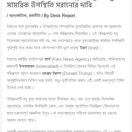
সামরিক উপস্থিতি সরানোর দাবি
/
আন্তর্জাতিক
,
রাজনীতি
/ By
Desk Report
ইরানের সঙ্গে যুক্তরাষ্ট্র ও ইসরাইলের সাম্প্রতিক যুদ্ধবিরতির ঘোষণার পর প্রকাশ্যে
এসেছে তেহরানের প্রস্তাবিত ১০ দফা পরিকল্পনার বিস্তারিত। এই পরিকল্পনায় শুধু
নিষেধাজ্ঞা প্রত্যাহারের দাবি নয়, বরং মধ্যপ্রাচ্য থেকে যুক্তরাষ্ট্রের সামরিক উপস্থিতি
পুরোপুরি বন্ধ করার মতো কৌশলগত দাবি তুলে ধরেছে
ইরান
(Iran)।
ইরানের রাষ্ট্রীয় বার্তাসংস্থা
ফার্স
(Fars News Agency) জানিয়েছে, পাকিস্তানের
রাজধানী
ইসলামাবাদ
(Islamabad)-এ নির্ধারিত বৈঠকের ভিত্তি হিসেবেই এই
পরিকল্পনা গ্রহণ করেছেন
ডোনাল্ড ট্রাম্প
(Donald Trump)। যদিও বিষয়টি
আনুষ্ঠানিকভাবে নিশ্চিত করা হয়নি, তবুও কূটনৈতিক অঙ্গনে এটি একটি গুরুত্বপূর্ণ ইঙ্গিত
হিসেবে দেখা হচ্ছে।
পরিকল্পনাটি শুধু যুদ্ধ থামানোর মধ্যে সীমাবদ্ধ নয়। বরং এতে রয়েছে নিষেধাজ্ঞা
প্রত্যাহার, সামরিক উপস্থিতি হ্রাস, এবং হরমুজ প্রণালিতে নিয়ন্ত্রিত নৌচলাচলের
মতো গুরুত্বপূর্ণ আঞ্চলিক ইস্যু—যা মধ্যপ্রাচ্যের শক্তির ভারসাম্যে বড় ধরনের
প্রভাব ফেলতে পারে।
আগামী শুক্রবার ইসলামাবাদে ইরান-যুক্তরাষ্ট্রের সম্ভাব্য আলোচনাও এই ১০ দফার