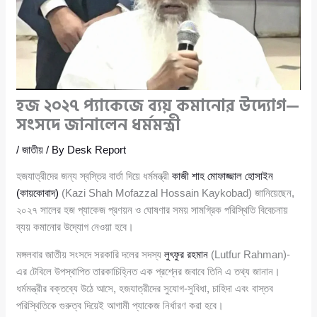
হজ ২০২৭ প্যাকেজে ব্যয় কমানোর উদ্যোগ—
সংসদে জানালেন ধর্মমন্ত্রী
/
জাতীয়
/ By
Desk Report
হজযাত্রীদের জন্য স্বস্তির বার্তা দিয়ে ধর্মমন্ত্রী
কাজী শাহ মোফাজ্জাল হোসাইন
(কায়কোবাদ)
(Kazi Shah Mofazzal Hossain Kaykobad) জানিয়েছেন,
২০২৭ সালের হজ প্যাকেজ প্রণয়ন ও ঘোষণার সময় সামগ্রিক পরিস্থিতি বিবেচনায়
ব্যয় কমানোর উদ্যোগ নেওয়া হবে।
মঙ্গলবার জাতীয় সংসদে সরকারি দলের সদস্য
লুৎফুর রহমান
(Lutfur Rahman)-
এর টেবিলে উপস্থাপিত তারকাচিহ্নিত এক প্রশ্নের জবাবে তিনি এ তথ্য জানান।
ধর্মমন্ত্রীর বক্তব্যে উঠে আসে, হজযাত্রীদের সুযোগ-সুবিধা, চাহিদা এবং বাস্তব
পরিস্থিতিকে গুরুত্ব দিয়েই আগামী প্যাকেজ নির্ধারণ করা হবে।