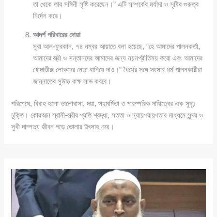
তা থেকে তার সঙ্গিনী সৃষ্টি করেছেন।” এটি সম্পর্কের মর্যাদা ও সৃষ্টির গুরুত্ব
নির্দেশ করে।
আদর্শ পরিবারের দোয়া
সুরা আল-ফুরকান, ৭৪ নম্বর আয়াতে বলা হয়েছে, “হে আমাদের পালনকর্তা,
আমাদের স্ত্রী ও সন্তানদের আমাদের জন্য নয়নপ্রীতিময় করো এবং আমাদের
খোদাভীরু লোকদের নেতা বানিয়ে দাও।” ধৈর্যের সঙ্গে সংসার ধর্ম পালনকারীরা
জান্নাতের সুউচ্চ কক্ষ লাভ করবে।
পরিশেষে, বিবাহ হলো ভালোবাসা, দয়া, সহমর্মিতা ও পারস্পরিক দায়িত্বের এক সুদৃঢ়
চুক্তি। কোরআন স্বামী-স্ত্রীর প্রতি শ্রদ্ধা, সততা ও ন্যায়পরায়ণতার মাধ্যমে সুন্দর ও
সুখী দাম্পত্য জীবন গড়ে তোলার উৎসাহ দেয়।