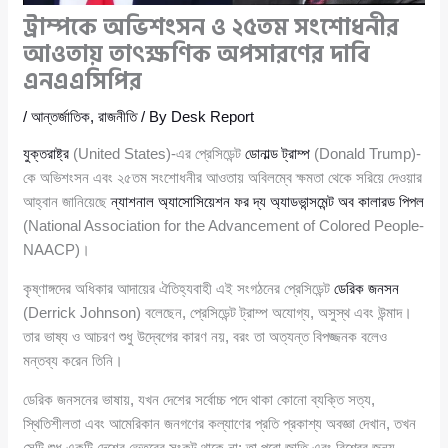
ট্রাম্পকে অভিশংসন ও ২৫তম সংশোধনীর
আওতায় তাৎক্ষণিক অপসারণের দাবি
এনএএসিপির
/
আন্তর্জাতিক
,
রাজনীতি
/ By
Desk Report
যুক্তরাষ্ট্র
(United States)-এর প্রেসিডেন্ট
ডোনাল্ড ট্রাম্প
(Donald Trump)-
কে অভিশংসন এবং ২৫তম সংশোধনীর আওতায় অবিলম্বে ক্ষমতা থেকে সরিয়ে দেওয়ার
আহ্বান জানিয়েছে
ন্যাশনাল অ্যাসোসিয়েশন ফর দ্য অ্যাডভান্সমেন্ট অব কালারড পিপল
(National Association for the Advancement of Colored People-
NAACP)।
কৃষ্ণাঙ্গদের অধিকার আদায়ের ঐতিহ্যবাহী এই সংগঠনের প্রেসিডেন্ট
ডেরিক জনসন
(Derrick Johnson) বলেছেন, প্রেসিডেন্ট ট্রাম্প অযোগ্য, অসুস্থ এবং উন্মাদ।
তার ভাষ্য ও আচরণ শুধু উদ্বেগের কারণ নয়, বরং তা অত্যন্ত বিপজ্জনক বলেও
মন্তব্য করেন তিনি।
ডেরিক জনসনের ভাষায়, যখন দেশের সর্বোচ্চ পদে থাকা কোনো ব্যক্তি সত্য,
স্থিতিশীলতা এবং আমেরিকান জনগণের কল্যাণের প্রতি প্রকাশ্য অবজ্ঞা দেখান, তখন
সেটি শুধু একটি দেশের ভেতরের সংকট থাকে না; তা পুরো জাতি এবং বিশ্বের জন্য