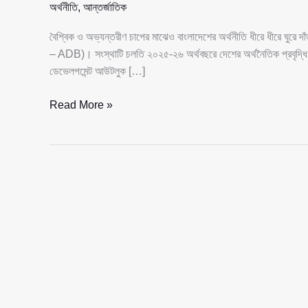
অর্থনীতি
,
আন্তর্জাতিক
বৈশ্বিক ও অভ্যন্তরীণ চাপের মাঝেও বাংলাদেশের অর্থনীতি ধীরে ধীরে ঘু
– ADB)। সংস্থাটি চলতি ২০২৫-২৬ অর্থবছরে দেশের অর্থনৈতিক প্রবৃদ্ধি ৪
ডেভেলপমেন্ট আউটলুক […]
এডিবির
Read More »
পূর্বাভাস:
চ্যালেঞ্জ
পেরিয়ে
৪%
প্রবৃদ্ধির
পথে
বাংলাদেশ