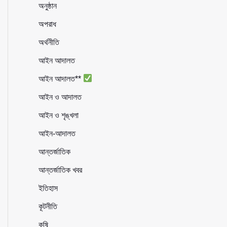
অনুষ্ঠান
অপরাধ
অর্থনীতি
আইন আদালত
আইন আদালত**
আইন ও আদালত
আইন ও শৃঙ্খলা
আইন-আদালত
আন্তর্জাতিক
আন্তর্জাতিক খবর
ইতিহাস
কূটনীতি
কৃষি