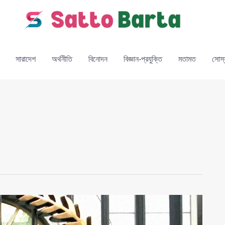
সারাদেশ
অর্থনীতি
বিনোদন
বিজ্ঞান-প্রযুক্তি
মতামত
সোস্