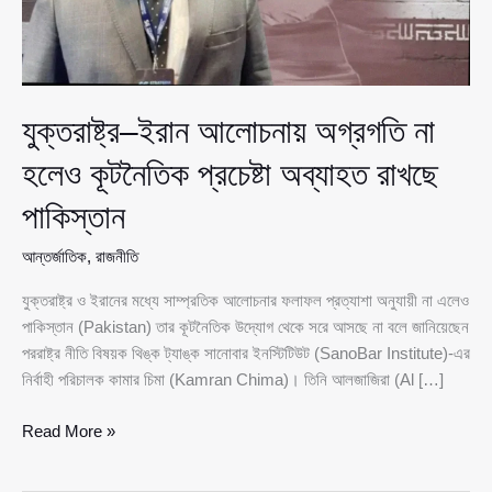
যুক্তরাষ্ট্র–ইরান আলোচনায় অগ্রগতি না
হলেও কূটনৈতিক প্রচেষ্টা অব্যাহত রাখছে
পাকিস্তান
আন্তর্জাতিক
,
রাজনীতি
যুক্তরাষ্ট্র ও ইরানের মধ্যে সাম্প্রতিক আলোচনার ফলাফল প্রত্যাশা অনুযায়ী না এলেও
পাকিস্তান (Pakistan) তার কূটনৈতিক উদ্যোগ থেকে সরে আসছে না বলে জানিয়েছেন
পররাষ্ট্র নীতি বিষয়ক থিঙ্ক ট্যাঙ্ক সানোবার ইনস্টিটিউট (SanoBar Institute)-এর
নির্বাহী পরিচালক কামার চিমা (Kamran Chima)। তিনি আলজাজিরা (Al […]
যুক্তরাষ্ট্র–
Read More »
ইরান
আলোচনায়