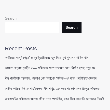
অগ্রগতি
না
হলেও
Search
কূটনৈতিক
প্রচেষ্টা
Search
অব্যাহত
রাখছে
পাকিস্তান
Recent Posts
অতীতের ‘অপূর্ণ প্রেম’ ও ব্যক্তিজীবনের ভুল নিয়ে মুখ খুললেন শাকিব খান
আসামে বন্যায় গৃহহীন ৫০০ পরিবারের পাশে সালমান খান, নির্মাণ হচ্ছে নতুন ঘর
দীর্ঘ প্রতীক্ষার অবসান, প্রকাশ পেল ইয়াশের ‘টক্সিক’-এর বহুল প্রতীক্ষিত ট্রেলার
বোটক্স করিয়ে বিপাকে পড়েছিলেন মিনি মাথুর, ১৫ বছর পর জানালেন তিক্ত অভিজ্ঞতা
তারকাখচিত পরিবারেও আলাদা জীবন সাবা পাতৌদির, কেন বিয়ে করেননি জানালেন নিজেই