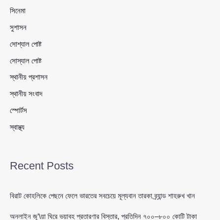
সিনেমা
সুশাসন
সোশ্যাল পোষ্ট
সোস্যাল পোষ্ট
স্থানীয় প্রশাসন
স্থানীয় সংবাদ
স্পোর্টস
স্বাস্থ্য
Recent Posts
বিরাট কোহলিকে পেছনে ফেলে ভারতের সবচেয়ে মূল্যবান তারকা ব্র্যান্ড শাহরুখ খান
অনলাইন জু’\য়া ঘিরে ভয়াবহ প্রতারণার বিস্তার, প্রতিদিন ৭০০–৮০০ কোটি টাকা