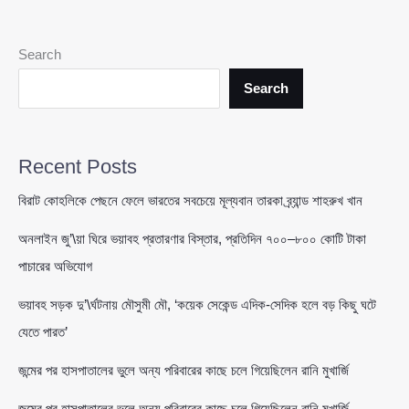
এর
সুরে
শান্তির
Search
আহ্বান,
আলোচনায়
Search
আলি
ঘামসারি
Recent Posts
বিরাট কোহলিকে পেছনে ফেলে ভারতের সবচেয়ে মূল্যবান তারকা ব্র্যান্ড শাহরুখ খান
অনলাইন জু’\য়া ঘিরে ভয়াবহ প্রতারণার বিস্তার, প্রতিদিন ৭০০–৮০০ কোটি টাকা
পাচারের অভিযোগ
ভয়াবহ সড়ক দু’\র্ঘটনায় মৌসুমী মৌ, ‘কয়েক সেকেন্ড এদিক-সেদিক হলে বড় কিছু ঘটে
যেতে পারত’
জন্মের পর হাসপাতালের ভুলে অন্য পরিবারের কাছে চলে গিয়েছিলেন রানি মুখার্জি
জন্মের পর হাসপাতালের ভুলে অন্য পরিবারের কাছে চলে গিয়েছিলেন রানি মুখার্জি