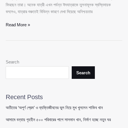
ফিরছেন তারা। অনেক যাত্রী এখন পর্যন্ত ঈদযাত্রাকে তুলনামূলক স্বস্তিদায়ক
বললেও, যাত্রার শুরুতেই বিভিন্ন কারণে দেখা দিয়েছে অনিশ্চয়তার
ঈদযাত্রা
Read More »
ঘিরে
মহাসড়কে
বাড়ছে
অনিশ্চয়তা,
৩০–
Search
৩৫
পয়েন্টে
Search
যানজটের
আশঙ্কা
Recent Posts
অতীতের ‘অপূর্ণ প্রেম’ ও ব্যক্তিজীবনের ভুল নিয়ে মুখ খুললেন শাকিব খান
আসামে বন্যায় গৃহহীন ৫০০ পরিবারের পাশে সালমান খান, নির্মাণ হচ্ছে নতুন ঘর