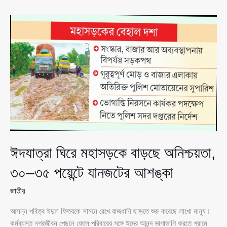
বাড়ছে
অনিশ্চয়তা,
৩০–
৩৫
পয়েন্টে
যানজটের
আশঙ্কা
ঈদযাত্রা ঘিরে মহাসড়কে বাড়ছে অনিশ্চয়তা,
৩০–৩৫ পয়েন্টে যানজটের আশঙ্কা
জাতীয়
আসন্ন পবিত্র ঈদুল ফিতরকে সামনে রেখে রাজধানী ছাড়তে শুরু করেছে লাখো মানুষ।
কর্মব্যস্ত নগরজীবন পেছনে ফেলে পরিবারের সঙ্গে ঈদের আনন্দ ভাগাভাগি করতে গ্রামে