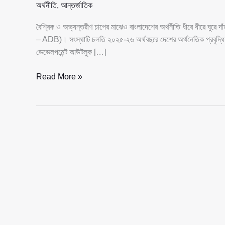
অর্থনীতি
,
আন্তর্জাতিক
বৈশ্বিক ও অভ্যন্তরীণ চাপের মাঝেও বাংলাদেশের অর্থনীতি ধীরে ধীরে ঘু
– ADB)। সংস্থাটি চলতি ২০২৫-২৬ অর্থবছরে দেশের অর্থনৈতিক প্রবৃদ্ধি ৪
ডেভেলপমেন্ট আউটলুক […]
এডিবির
Read More »
পূর্বাভাস:
চ্যালেঞ্জ
পেরিয়ে
৪%
প্রবৃদ্ধির
পথে
বাংলাদেশ