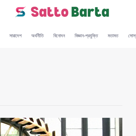
সারাদেশ
অর্থনীতি
বিনোদন
বিজ্ঞান-প্রযুক্তি
মতামত
সোস্