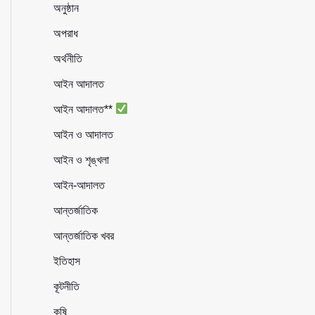
অনুষ্ঠান
অপরাধ
অর্থনীতি
আইন আদালত
আইন আদালত**
আইন ও আদালত
আইন ও শৃঙ্খলা
আইন-আদালত
আন্তর্জাতিক
আন্তর্জাতিক খবর
ইতিহাস
কূটনীতি
কৃষি