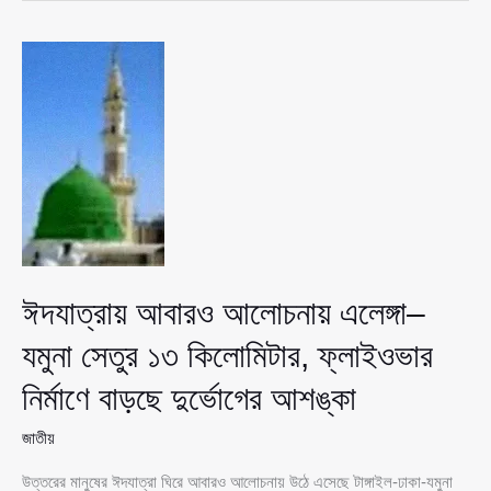
মহাসড়কে
৪০
কিলোমিটার
যানজট,
ঘণ্টার
পর
ঘণ্টা
সড়কেই
ঘরমুখো
মানুষের
দুর্ভোগ
ঈদযাত্রায় আবারও আলোচনায় এলেঙ্গা–
যমুনা সেতুর ১৩ কিলোমিটার, ফ্লাইওভার
নির্মাণে বাড়ছে দুর্ভোগের আশঙ্কা
জাতীয়
উত্তরের মানুষের ঈদযাত্রা ঘিরে আবারও আলোচনায় উঠে এসেছে টাঙ্গাইল-ঢাকা-যমুনা