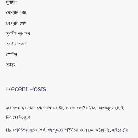
সুশাসন
সোশ্যাল পোষ্ট
সোস্যাল পোষ্ট
স্থানীয় প্রশাসন
স্থানীয় সংবাদ
স্পোর্টস
স্বাস্থ্য
Recent Posts
এক দশক অ্যাপ্রোন দখলে রাখা ১২ উড়োজাহাজ বাজে’\য়া’\প্ত, ভিত্তিমূল্য ছাড়াই
নিলামের উদ্যোগ
বিয়ের প্রতিশ্রুতিতে সম্পর্ক: শুধু পুরুষের শা’\স্তির বিধান কেন অবৈধ নয়, হাইকোর্টের