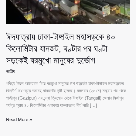
ঈদযাত্রায় ঢাকা-টাঙ্গাইল মহাসড়কে ৪০
কিলোমিটার যানজট, ঘণ্টার পর ঘণ্টা
সড়কেই ঘরমুখো মানুষের দুর্ভোগ
জাতীয়
পবিত্র ঈদুল আজহাকে ঘিরে ঘরমুখো মানুষের চাপ বাড়তেই ঢাকা-টাঙ্গাইল মহাসড়কের
বিস্তীর্ণ অংশজুড়ে ভয়াবহ যানজটের সৃষ্টি হয়েছে। মঙ্গলবার (২৬ মে) সন্ধ্যার পর থেকে
গাজীপুর (Gazipur) এর চন্দ্রা ত্রিমোড় থেকে টাঙ্গাইল (Tangail) জেলার মির্জাপুর
পর্যন্ত প্রায় ৪০ কিলোমিটার এলাকায় যানবাহনের দীর্ঘ সারি […]
ঈদযাত্রায়
Read More »
ঢাকা-
টাঙ্গাইল