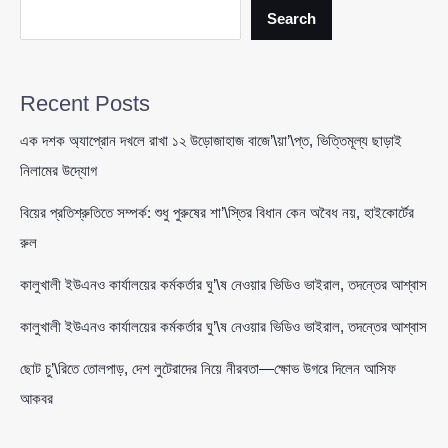
কিলোমিটার,
Search
ফ্লাইওভার
নির্মাণে
বাড়ছে
Recent Posts
দুর্ভোগের
আশঙ্কা
এক দশক অ্যাপ্রোন দখলে রাখা ১২ উড়োজাহাজ বাজে’\য়া’\প্ত, ভিত্তিমূল্য ছাড়াই
নিলামের উদ্যোগ
বিয়ের প্রতিশ্রুতিতে সম্পর্ক: শুধু পুরুষের শা’\স্তির বিধান কেন অবৈধ নয়, হাইকোর্টের
রুল
কালুখালী ইউএনও কার্যালয়ের কর্মকর্তার ঘু’\ষ নেওয়ার ভিডিও ভাইরাল, তদন্তের আশ্বাস
কালুখালী ইউএনও কার্যালয়ের কর্মকর্তার ঘু’\ষ নেওয়ার ভিডিও ভাইরাল, তদন্তের আশ্বাস
ছোট চু’\রিতে তোলপাড়, দেশ লুটেরাদের নিয়ে নীরবতা—ক্ষোভ উগরে দিলেন আসিফ
আকবর