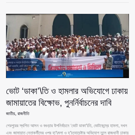
ও
হামলার
অভিযোগে
ঢাকায়
জামায়াতের
বিক্ষোভ
ভোট ‘ডাকা’\তি ও হামলার অভিযোগে ঢাকায়
জামায়াতের বিক্ষোভ, পুনর্নির্বাচনের দাবি
জাতীয়
,
রাজনীতি
শেরপুরের স্থগিত আসন ও বগুড়ার উপনির্বাচনে ‘ভোট ডাকা’\তি, ভোটকেন্দ্রে হামলা, দখল
এবং জামায়াত নেতাকর্মীদের ওপর হা’\মলা ও হ’\ত্যাচেষ্টার অভিযোগ তুলে রাজধানী ঢাকায়