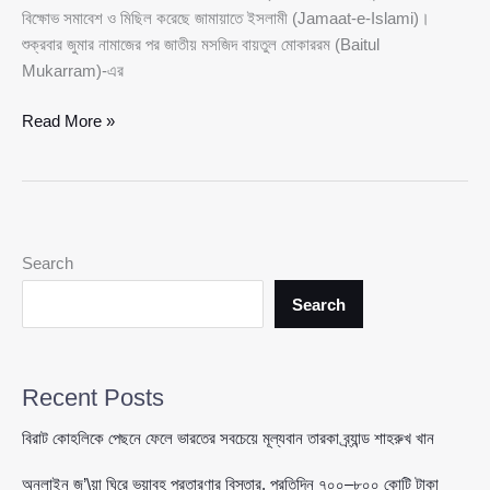
বিক্ষোভ সমাবেশ ও মিছিল করেছে জামায়াতে ইসলামী (Jamaat-e-Islami)।
শুক্রবার জুমার নামাজের পর জাতীয় মসজিদ বায়তুল মোকাররম (Baitul
Mukarram)-এর
ভোট
Read More »
‘ডাকা’\তি
ও
হামলার
অভিযোগে
ঢাকায়
Search
জামায়াতের
বিক্ষোভ,
Search
পুনর্নির্বাচনের
দাবি
Recent Posts
বিরাট কোহলিকে পেছনে ফেলে ভারতের সবচেয়ে মূল্যবান তারকা ব্র্যান্ড শাহরুখ খান
অনলাইন জু’\য়া ঘিরে ভয়াবহ প্রতারণার বিস্তার, প্রতিদিন ৭০০–৮০০ কোটি টাকা